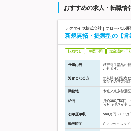
おすすめの求人・転職情
テクダイヤ株式会社 | グローバル展
新規開拓・提案型の【営
転勤なし
学歴不問
完全週休2日
仕事内容
精密電子部品の新
かせます。
対象となる方
新規開拓経験者歓
業等での営業経験
勤務地
本社／東京都港区芝
給与
月給380,750
ヵ月（待遇変更…
初年度年収
580万円～700万
勤務時間
# フレックスタイム