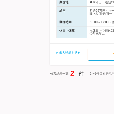
勤務地
◆マイカー通勤OK
給与
月給25万円～※
間あり(待遇同一
勤務時間
* 8:00～17
休日・休暇
≪休日≫◇週休2
◇年末年…
求人詳細を見る
2
件
検索結果一覧
1〜2件目を表示