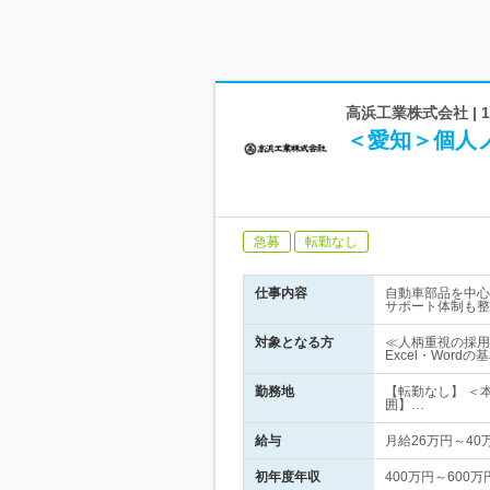
高浜工業株式会社 |
＜愛知＞個人
急募
転勤なし
仕事内容
自動車部品を中心
サポート体制も整
対象となる方
≪人柄重視の採用
Excel・Wor
勤務地
【転勤なし】 ＜
囲】…
給与
月給26万円～4
初年度年収
400万円～600万