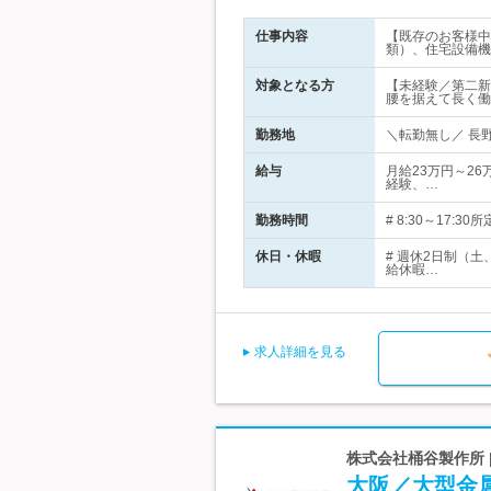
仕事内容
【既存のお客様中
類）、住宅設備機
対象となる方
【未経験／第二新
腰を据えて長く働
勤務地
＼転勤無し／ 長野
給与
月給23万円～26
経験、…
勤務時間
# 8:30～17
休日・休暇
# 週休2日制（
給休暇…
求人詳細を見る
株式会社桶谷製作所 
大阪／大型金