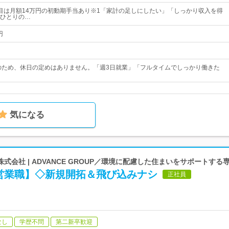
目は月額14万円の初動期手当あり※1「家計の足しにしたい」「しっかり収入を得
ひとりの…
円
のため、休日の定めはありません。「週3日就業」「フルタイムでしっかり働きた
気になる
式会社 | ADVANCE GROUP／環境に配慮した住まいをサポートする
営業職】◇新規開拓＆飛び込みナシ
正社員
なし
学歴不問
第二新卒歓迎