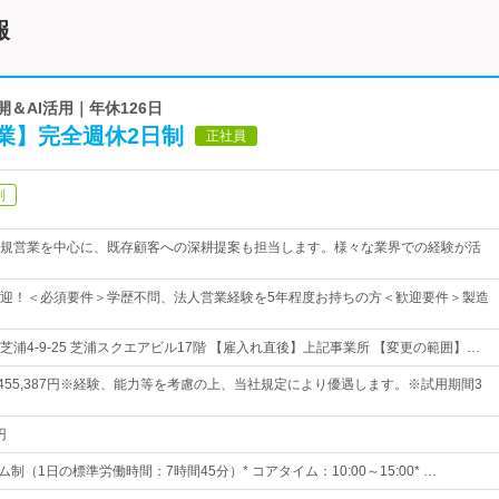
報
開＆AI活用｜年休126日
業】完全週休2日制
正社員
制
規営業を中心に、既存顧客への深耕提案も担当します。様々な業界での経験が活
迎！＜必須要件＞学歴不問、法人営業経験を5年程度お持ちの方＜歓迎要件＞製造
浦4-9-25 芝浦スクエアビル17階 【雇入れ直後】上記事業所 【変更の範囲】…
円～455,387円※経験、能力等を考慮の上、当社規定により優遇します。※試用期間3
円
制（1日の標準労働時間：7時間45分）* コアタイム：10:00～15:00* …