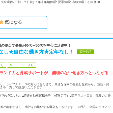
日* 完全週休2日制（土日祝）* 年末年始休暇* 夏季休暇* 有給休暇：初年度10…
気になる
国の拠点で募集#40代～50代を中心に活躍中！
なし★自由な働き方★定年なし！
業務委託
なし
リモートワーク可
ランド力と育成サポートが、無理のない働き方へとつながる―
し、ライフステージの変化に合わせて、最適な保険の見直し提案から、面談・契
きを一貫して担当いただきます。
本的なPCスキル □普通自動車運転免許（AT限定可）□高卒以上※業界、職種のご経
業務の都合により、出社をお願いする機会もございます。 ※現在、全国のエリアで