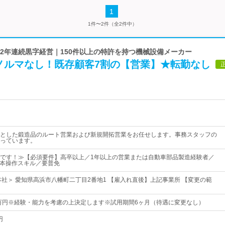
1
1件〜2件（全2件中）
 12年連続黒字経営｜150件以上の特許を持つ機械設備メーカー
ノルマなし！既存顧客7割の【営業】★転勤なし
とした鍛造品のルート営業および新規開拓営業をお任せします。事務スタッフの
っています。
です！≫【必須要件】高卒以上／1年以上の営業または自動車部品製造経験者／
dの基本操作スキル／要普免
本社＞ 愛知県高浜市八幡町二丁目2番地1 【雇入れ直後】上記事業所 【変更の範
0万円※経験・能力を考慮の上決定します※試用期間6ヶ月（待遇に変更なし）
円