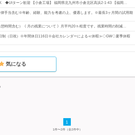
 ◆UIターン歓迎 【小倉工場】 福岡県北九州市小倉北区高浜2-1-43 【福岡…
一律手当含む※年齢、経験、能力を考慮の上、優遇します。※最長3ヶ月間の試用期
）
:00（休憩時間含む）《 月の残業について 》月平均20ｈ程度です。残業時間の削減…
日制（日祝）※年間休日116日※会社カレンダーによる≪休暇≫◇GW◇夏季休暇
気になる
中
1
1件〜2件（全2件中）