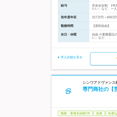
給与
完全歩合制 1年
たい」など、一人
初年度年収
327万円～600万
勤務時間
【原則自由】
休日・休暇
自由 ※業務委託
い」など、…
求人詳細を見る
シンワアドヴァンス株
専門商社の【
職種・業種未経験OK
急募
転勤