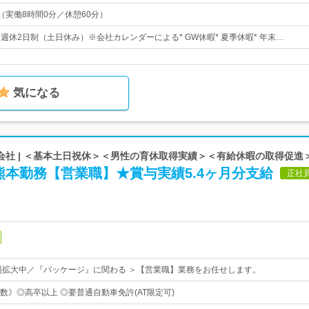
00（実働8時間0分／休憩60分）
日* 週休2日制（土日休み）※会社カレンダーによる* GW休暇* 夏季休暇* 年末…
気になる
会社 | ＜基本土日祝休＞＜男性の育休取得実績＞＜有給休暇の取得促進
本勤務【営業職】★賞与実績5.4ヶ月分支給
正社
場拡大中／『パッケージ』に関わる ＞【営業職】業務をお任せします。
数》◎高卒以上 ◎要普通自動車免許(AT限定可)