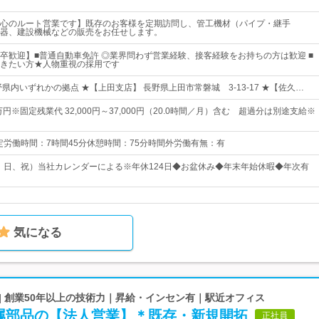
心のルート営業です】既存のお客様を定期訪問し、管工機材（パイプ・継手
器、建設機械などの販売をお任せします。
卒歓迎】■普通自動車免許 ◎業界問わず営業経験、接客経験をお持ちの方は歓迎 ■
きたい方★人物重視の採用です
県内いずれかの拠点 ★【上田支店】 長野県上田市常磐城 3-13-17 ★【佐久…
万円※固定残業代 32,000円～37,000円（20.0時間／月）含む 超過分は別途支給※
:30所定労働時間：7時間45分休憩時間：75分時間外労働有無：有
土、日、祝）当社カレンダーによる※年休124日◆お盆休み◆年末年始休暇◆年次有
気になる
| 創業50年以上の技術力｜昇給・インセン有｜駅近オフィス
属部品の【法人営業】＊既存・新規開拓
正社員