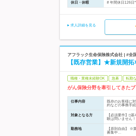
休日・休暇
# 年間休日126
求人詳細を見る
アフラック生命保険株式会社 | #全
【既存営業】★新規開拓
職種・業種未経験OK
急募
転勤
がん保険分野を牽引してきたブ
仕事内容
既存のお客様に対
約などの事務手続
対象となる方
【必須要件】□基
験は問いません！
勤務地
【原則自由】 ※
募集中…