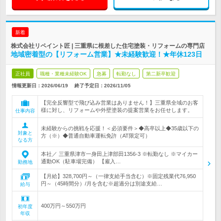
新着
株式会社リペイント匠 | 三重県に根差した住宅塗装・リフォームの専門店
地域密着型の【リフォーム営業】★未経験歓迎！★年休123日
正社員
職種・業種未経験OK
急募
転勤なし
第二新卒歓迎
情報更新日：2026/06/19
終了予定日：
2026/11/05
【完全反響型で飛び込み営業はありません！】三重県全域のお客
様に対し、リフォームや外壁塗装の提案営業をお任せします。
仕事内容
未経験からの挑戦を応援！＜必須要件＞◆高卒以上◆35歳以下の
対象と
方（※）◆普通自動車運転免許（AT限定可）
なる方
本社／ 三重県津市一身田上津部田1356-3 ※転勤なし ※マイカー
通勤OK（駐車場完備） 【雇入…
勤務地
【月給】328,700円～（一律支給手当含む）※固定残業代76,950
円～（45時間分）/月を含む※超過分は別途支給…
給与
400万円～550万円
初年度
年収