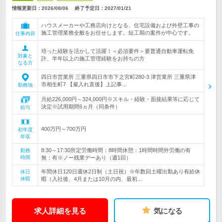
情報更新日：2026/08/06
終了予定日：
2027/01/21
ハウスメーカーや工務店向けとなる、住宅設備および外壁工事の
施工管理業務全般をお任せします。短工期の案件が中心です。
仕事内容
培った経験を活かして活躍！＜必須要件＞要普通自動車運転免
対象と
許、半年以上の施工管理経験をお持ちの方
なる方
四日市営業所 三重県四日市市下之宮町280-3 津営業所 三重県津
市相生町7 【雇入れ直後】上記事…
勤務地
月給226,000円～324,000円※スキル・経験・面接結果等に応じて
決定※試用期間6ヵ月（同条件）
給与
400万円～700万円
初年度
年収
8:30～17:30所定労働時間：8時間休憩：1時間時間外労働の有
勤務
時間
無：有※ノー残業デーあり（週1回）
年間休日120日週休2日制（土日祝）※年数回土曜出勤あり有給休
休日
休暇
暇（入社後、4月または10月の内、最初…
求人詳細を見る
気になる