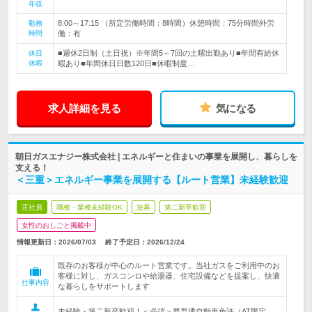
年収
8:00～17:15 （所定労働時間：8時間）休憩時間：75分時間外労
勤務
時間
働：有
■週休2日制（土日祝）※年間5～7回の土曜出勤あり■年間有給休
休日
休暇
暇あり■年間休日日数120日■休暇制度…
求人詳細を見る
気になる
朝日ガスエナジー株式会社 | エネルギーと住まいの事業を展開し、暮らしを
支える！
＜三重＞エネルギー事業を展開する【ルート営業】未経験歓迎
正社員
職種・業種未経験OK
急募
第二新卒歓迎
女性のおしごと掲載中
情報更新日：2026/07/03
終了予定日：
2026/12/24
既存のお客様が中心のルート営業です。当社ガスをご利用中のお
客様に対し、ガスコンロや給湯器、住宅設備などを提案し、快適
仕事内容
な暮らしをサポートします
未経験・第二新卒歓迎！＜必須＞要普通自動車免許（AT限定