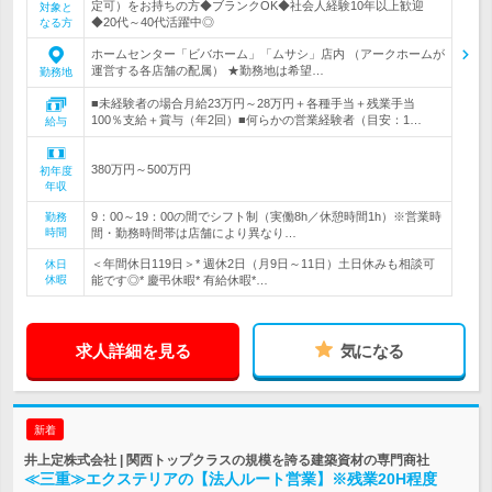
定可）をお持ちの方◆ブランクOK◆社会人経験10年以上歓迎
対象と
◆20代～40代活躍中◎
なる方
ホームセンター「ビバホーム」「ムサシ」店内 （アークホームが
運営する各店舗の配属） ★勤務地は希望…
勤務地
■未経験者の場合月給23万円～28万円＋各種手当＋残業手当
100％支給＋賞与（年2回）■何らかの営業経験者（目安：1…
給与
380万円～500万円
初年度
年収
9：00～19：00の間でシフト制（実働8h／休憩時間1h）※営業時
勤務
時間
間・勤務時間帯は店舗により異なり…
＜年間休日119日＞* 週休2日（月9日～11日）土日休みも相談可
休日
休暇
能です◎* 慶弔休暇* 有給休暇*…
求人詳細を見る
気になる
新着
井上定株式会社 | 関西トップクラスの規模を誇る建築資材の専門商社
≪三重≫エクステリアの【法人ルート営業】※残業20H程度