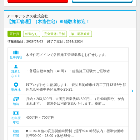
アーキテックス株式会社
【施工管理】（木造住宅）※経験者歓迎！
正社員
転勤なし
完全週休2日制
第二新卒歓迎
情報更新日：2026/07/03
終了予定日：
2026/12/24
木造住宅メインで各種施工管理業務をお任せします。
仕事内容
・普通自動車免許（AT可） ・建築施工経験のご経験者
対象と
なる方
以下いずれかに配属します。 愛知県岡崎市柱西二丁目13番6号 静
岡県浜松市中央区曳馬6-23-23…
勤務地
月給：263,320円～※固定残業代63,320円～（月40時間分）が含
まれます。 超過分は別途支給いたします。※前…
給与
400万円～700万円
初年度
年収
# ※1年単位の変形労働時間制（週平均40時間以内）標準労働時
勤務
時間
間帯09:00～18:00（休憩85分…