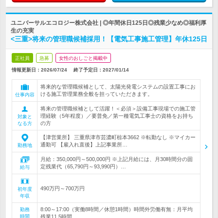
ユニバーサルエコロジー株式会社 | ◎年間休日125日◎残業少なめ◎福利厚
生の充実
<三重>将来の管理職候補採用！【電気工事施工管理】年休125日
正社員
急募
女性のおしごと掲載中
情報更新日：2026/07/24
終了予定日：
2027/01/14
将来的な管理職候補として、太陽光発電システムの設置工事にお
ける施工管理業務全般を担っていただきます。
仕事内容
将来の管理職候補として活躍！＜必須＞設備工事現場での施工管
理経験（5年程度）／要普免／第一種電気工事士の資格をお持ち
対象と
の方
なる方
【津営業所】 三重県津市芸濃町椋本3662 ※転勤なし ※マイカー
通勤可 【雇入れ直後】上記事業所…
勤務地
月給：350,000円～500,000円 ※上記月給には、月30時間分の固
定残業代（65,790円～93,990円）…
給与
490万円～700万円
初年度
年収
8:00～17:00（実働8時間／休憩1時間）時間外労働有無：月平均
勤務
時間
残業11.5時間