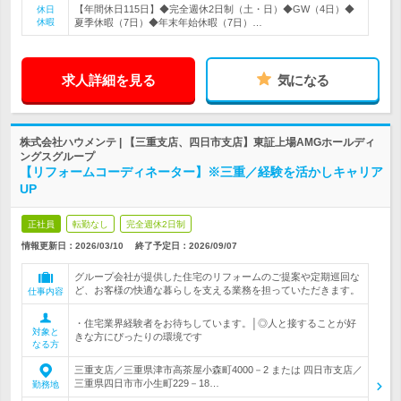
【年間休日115日】◆完全週休2日制（土・日）◆GW（4日）◆
休日
休暇
夏季休暇（7日）◆年末年始休暇（7日）…
求人詳細を見る
気になる
株式会社ハウメンテ | 【三重支店、四日市支店】東証上場AMGホールディ
ングスグループ
【リフォームコーディネーター】※三重／経験を活かしキャリア
UP
正社員
転勤なし
完全週休2日制
情報更新日：2026/03/10
終了予定日：
2026/09/07
グループ会社が提供した住宅のリフォームのご提案や定期巡回な
ど、お客様の快適な暮らしを支える業務を担っていただきます。
仕事内容
・住宅業界経験者をお待ちしています。│◎人と接することが好
対象と
きな方にぴったりの環境です
なる方
三重支店／三重県津市高茶屋小森町4000－2 または 四日市支店／
三重県四日市市小生町229－18…
勤務地