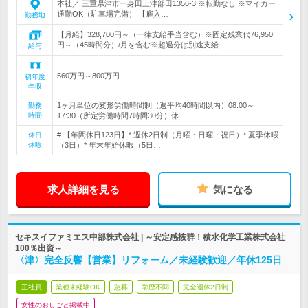
本社／ 三重県津市一身田上津部田1356-3 ※転勤なし ※マイカー
通勤OK（駐車場完備） 【雇入…
勤務地
【月給】328,700円～（一律支給手当含む）※固定残業代76,950
円～（45時間分）/月を含む※超過分は別途支給…
給与
560万円～800万円
初年度
年収
1ヶ月単位の変形労働時間制（週平均40時間以内）08:00～
勤務
時間
17:30（所定労働時間7時間30分）休…
# 【年間休日123日】* 週休2日制（月曜・日曜・祝日）* 夏季休暇
休日
休暇
（3日）* 年末年始休暇（5日…
求人詳細を見る
気になる
セキスイファミエス中部株式会社 | ～安定感抜群！積水化学工業株式会社
100％出資～
〈津〉完全反響【営業】リフォーム／未経験歓迎／年休125日
正社員
業種未経験OK
急募
学歴不問
完全週休2日制
女性のおしごと掲載中