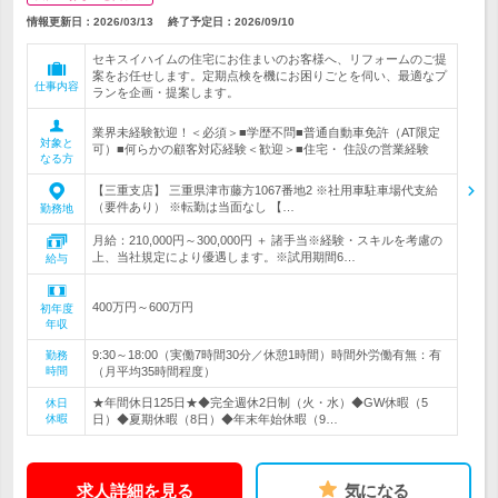
情報更新日：2026/03/13
終了予定日：
2026/09/10
セキスイハイムの住宅にお住まいのお客様へ、リフォームのご提
案をお任せします。定期点検を機にお困りごとを伺い、最適なプ
仕事内容
ランを企画・提案します。
業界未経験歓迎！＜必須＞■学歴不問■普通自動車免許（AT限定
対象と
可）■何らかの顧客対応経験＜歓迎＞■住宅・ 住設の営業経験
なる方
【三重支店】 三重県津市藤方1067番地2 ※社用車駐車場代支給
（要件あり） ※転勤は当面なし 【…
勤務地
月給：210,000円～300,000円 ＋ 諸手当※経験・スキルを考慮の
上、当社規定により優遇します。※試用期間6…
給与
400万円～600万円
初年度
年収
9:30～18:00（実働7時間30分／休憩1時間）時間外労働有無：有
勤務
時間
（月平均35時間程度）
★年間休日125日★◆完全週休2日制（火・水）◆GW休暇（5
休日
休暇
日）◆夏期休暇（8日）◆年末年始休暇（9…
求人詳細を見る
気になる