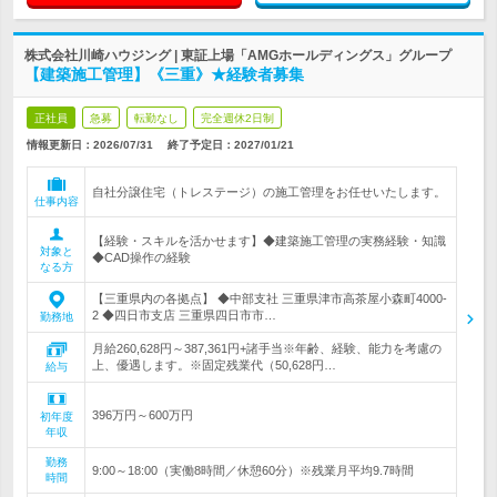
株式会社川崎ハウジング | 東証上場「AMGホールディングス」グループ
【建築施工管理】《三重》★経験者募集
正社員
急募
転勤なし
完全週休2日制
情報更新日：2026/07/31
終了予定日：
2027/01/21
自社分譲住宅（トレステージ）の施工管理をお任せいたします。
仕事内容
【経験・スキルを活かせます】◆建築施工管理の実務経験・知識
対象と
◆CAD操作の経験
なる方
【三重県内の各拠点】 ◆中部支社 三重県津市高茶屋小森町4000-
2 ◆四日市支店 三重県四日市市…
勤務地
月給260,628円～387,361円+諸手当※年齢、経験、能力を考慮の
上、優遇します。※固定残業代（50,628円…
給与
396万円～600万円
初年度
年収
勤務
9:00～18:00（実働8時間／休憩60分）※残業月平均9.7時間
時間