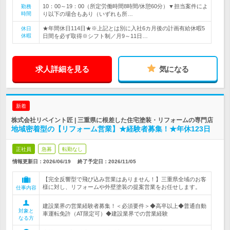
10：00～19：00（所定労働時間8時間/休憩60分）▼担当案件によ
勤務
時間
り以下の場合もあり（いずれも所…
★年間休日114日★※上記とは別に入社6カ月後の計画有給休暇5
休日
休暇
日間を必ず取得※シフト制／月9～11日…
求人詳細を見る
気になる
新着
株式会社リペイント匠 | 三重県に根差した住宅塗装・リフォームの専門店
地域密着型の【リフォーム営業】★経験者募集！★年休123日
正社員
急募
転勤なし
情報更新日：2026/06/19
終了予定日：
2026/11/05
【完全反響型で飛び込み営業はありません！】三重県全域のお客
様に対し、リフォームや外壁塗装の提案営業をお任せします。
仕事内容
建設業界の営業経験者募集！＜必須要件＞◆高卒以上◆普通自動
対象と
車運転免許（AT限定可）◆建設業界での営業経験
なる方