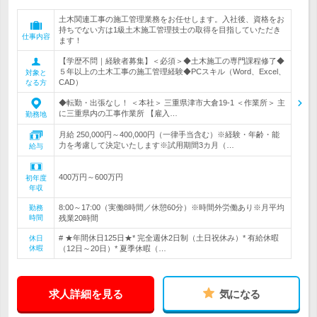
土木関連工事の施工管理業務をお任せします。入社後、資格をお
持ちでない方は1級土木施工管理技士の取得を目指していただき
仕事内容
ます！
【学歴不問｜経験者募集】＜必須＞◆土木施工の専門課程修了◆
５年以上の土木工事の施工管理経験◆PCスキル（Word、Excel、
対象と
CAD）
なる方
◆転勤・出張なし！ ＜本社＞ 三重県津市大倉19-1 ＜作業所＞ 主
に三重県内の工事作業所 【雇入…
勤務地
月給 250,000円～400,000円（一律手当含む）※経験・年齢・能
力を考慮して決定いたします※試用期間3カ月（…
給与
400万円～600万円
初年度
年収
8:00～17:00（実働8時間／休憩60分）※時間外労働あり※月平均
勤務
時間
残業20時間
# ★年間休日125日★* 完全週休2日制（土日祝休み）* 有給休暇
休日
休暇
（12日～20日）* 夏季休暇（…
求人詳細を見る
気になる