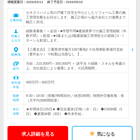
情報更新日：2026/03/13
終了予定日：
2026/09/10
セキスイハイム等の戸建て住宅を中心としたリフォーム工事の施
工管理全般をお任せします。施工計画から協力会社との連携まで
仕事内容
幅広く担当。
経験者募集！＜必須＞■学歴不問■建築業界での施工管理経験（年
数不問）＜歓迎＞■1級または2級建築施工管理技士の資格│U・I
対象と
ターンも歓迎します。
なる方
【三重支店】 三重県津市藤方1067番地2 ※社用車駐車場代支給
（要件あり） ※転勤は当面なし 【…
勤務地
月給：210,000円～300,000円 ＋ 諸手当 ※経験・スキルを考慮の
上、当社規定により優遇します。※試用期間…
給与
400万円～600万円
初年度
年収
9:30～18:00（実働7時間30分／休憩1時間）時間外労働有無：有
勤務
時間
（月平均35時間程度）
★年間休日125日★ ◆完全週休2日制（水・日） ◆GW休暇（5
休日
休暇
日） ◆夏期休暇（8日） ◆年末年始…
求人詳細を見る
気になる