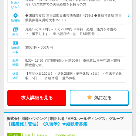
対象と
可）/ガス業界での実務経験をお持ちの方
なる方
◆四日市支店 三重県四日市市西坂部町4789-2 ◆桑員営業所 三重
県員弁郡東員町大木1519-3…
勤務地
月給19万8,000円～35万2,000円 ※年齢、経験、能力を考慮の
上、優遇します。 ※上記月給には、月6時間分（…
給与
300万円～530万円
初年度
年収
8:30～17:30（実働8時間／休憩60分） ※残業は月平均10～30時
勤務
時間
間程度です。
【年間休日120日】・週休2日制・夏季休暇（3日） ・年末年始休
休日
休暇
暇（5日） ・有給休暇 ・慶弔休暇 …
求人詳細を見る
気になる
株式会社川崎ハウジング | 東証上場「AMGホールディングス」グループ
【建築施工管理】《久留米》★経験者募集
正社員
急募
転勤なし
完全週休2日制