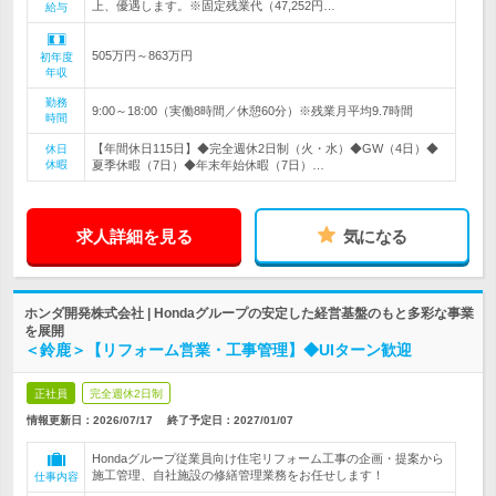
上、優遇します。※固定残業代（47,252円…
給与
505万円～863万円
初年度
年収
勤務
9:00～18:00（実働8時間／休憩60分）※残業月平均9.7時間
時間
【年間休日115日】◆完全週休2日制（火・水）◆GW（4日）◆
休日
休暇
夏季休暇（7日）◆年末年始休暇（7日）…
求人詳細を見る
気になる
ホンダ開発株式会社 | Hondaグループの安定した経営基盤のもと多彩な事業
を展開
＜鈴鹿＞【リフォーム営業・工事管理】◆UIターン歓迎
正社員
完全週休2日制
情報更新日：2026/07/17
終了予定日：
2027/01/07
Hondaグループ従業員向け住宅リフォーム工事の企画・提案から
施工管理、自社施設の修繕管理業務をお任せします！
仕事内容