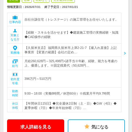
情報更新日：2026/07/31
終了予定日：
2027/01/21
自社分譲住宅（トレステージ）の施工管理をお任せいたします。
仕事内容
【経験・スキルを活かせます】◆建築施工管理の実務経験・知識
対象と
◆CAD操作の経験
なる方
【久留米支店】 福岡県久留米市上津2-21-7 【雇入れ直後】上記
事業所 【変更の範囲】会社の定め…
勤務地
月給260,628円～325,498円+諸手当※年齢、経験、能力を考慮の
上、優遇します。※固定残業代（50,628円…
給与
396万円～510万円
初年度
年収
勤務
9:00～18:00（実働8時間／休憩60分）※残業月平均9.7時間
時間
【年間休日115日】◆完全週休2日制（土・日）◆GW（4日）◆
休日
休暇
夏季休暇（7日）◆年末年始休暇（7日）…
求人詳細を見る
気になる