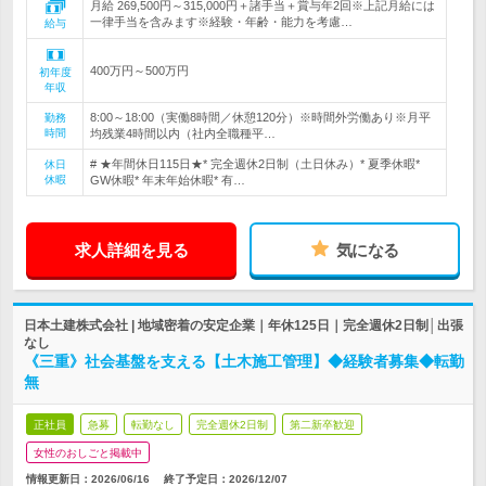
月給 269,500円～315,000円＋諸手当＋賞与年2回※上記月給には
一律手当を含みます※経験・年齢・能力を考慮…
給与
400万円～500万円
初年度
年収
8:00～18:00（実働8時間／休憩120分）※時間外労働あり※月平
勤務
時間
均残業4時間以内（社内全職種平…
# ★年間休日115日★* 完全週休2日制（土日休み）* 夏季休暇*
休日
休暇
GW休暇* 年末年始休暇* 有…
求人詳細を見る
気になる
日本土建株式会社 | 地域密着の安定企業｜年休125日｜完全週休2日制│出張
なし
《三重》社会基盤を支える【土木施工管理】◆経験者募集◆転勤
無
正社員
急募
転勤なし
完全週休2日制
第二新卒歓迎
女性のおしごと掲載中
情報更新日：2026/06/16
終了予定日：
2026/12/07