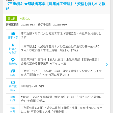
《三重/津》★経験者募集【建築施工管理】＊資格お持ちの方歓
迎
正社員
転勤なし
情報更新日：2026/03/13
終了予定日：
2026/09/10
津市近隣エリアにおける施工管理（現場監督）の仕事をお任せし
ます。
仕事内容
【高卒以上】＼経験者募集！／◎普通自動車運転◎基本的なPC
対象と
スキル◎建築施工管理士資格（1級または2級）
なる方
三重県津市半田76-5 【雇入れ直後】上記事業所 【変更の範囲】
会社の定める各事業所 ★マイカー通…
勤務地
【月給】40万円～※経験・年齢・能力を考慮して決定いたします
※試用期間3ヶ月あり(待遇に変更なし)
給与
600万円～700万円
初年度
年収
# 8:00～17:30* 実働8時間* 休憩90分（午前・午後各15分／昼食60
勤務
時間
分）* 時間外労働…
【年間休日115日】* 週休二日制（日曜・祝日）※会社カレンダー
休日
休暇
による* 有給休暇：入社半年後10日…