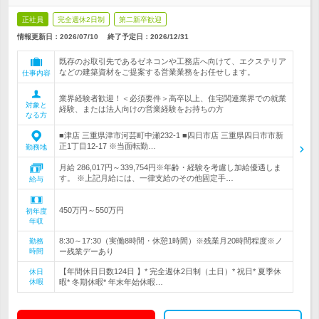
正社員
完全週休2日制
第二新卒歓迎
情報更新日：2026/07/10
終了予定日：
2026/12/31
既存のお取引先であるゼネコンや工務店へ向けて、エクステリア
などの建築資材をご提案する営業業務をお任せします。
仕事内容
業界経験者歓迎！＜必須要件＞高卒以上、住宅関連業界での就業
対象と
経験、または法人向けの営業経験をお持ちの方
なる方
■津店 三重県津市河芸町中瀬232-1 ■四日市店 三重県四日市市新
正1丁目12-17 ※当面転勤…
勤務地
月給 286,017円～339,754円※年齢・経験を考慮し加給優遇しま
す。 ※上記月給には、一律支給のその他固定手…
給与
450万円～550万円
初年度
年収
8:30～17:30（実働8時間・休憩1時間）※残業月20時間程度※ノ
勤務
時間
ー残業デーあり
【年間休日日数124日 】* 完全週休2日制（土日）* 祝日* 夏季休
休日
休暇
暇* 冬期休暇* 年末年始休暇…