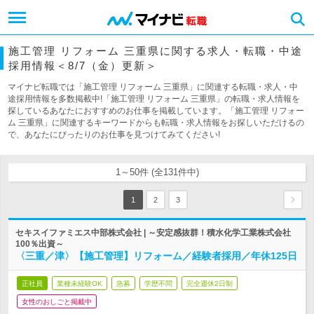
施工管理 リフォーム 三重県に関する求人・転職・中途
採用情報＜8/7（金）更新＞
マイナビ転職では「施工管理 リフォーム 三重県」に関連する転職・求人・中
途採用情報を多数掲載中!「施工管理 リフォーム 三重県」の転職・求人情報を
探しているあなたにおすすめのお仕事を掲載しています。「施工管理 リフォー
ム 三重県」に関連するキーワードからも転職・求人情報をお探しいただけるの
で、あなたにぴったりのお仕事を見つけてみてください!
1～50件 (全131件中)
1
2
3
セキスイファミエス中部株式会社 | ～安定感抜群！積水化学工業株式会社
100％出資～
〈三重／津〉【施工管理】リフォーム／経験者採用／年休125日
正社員
業種未経験OK
急募
学歴不問
完全週休2日制
女性のおしごと掲載中