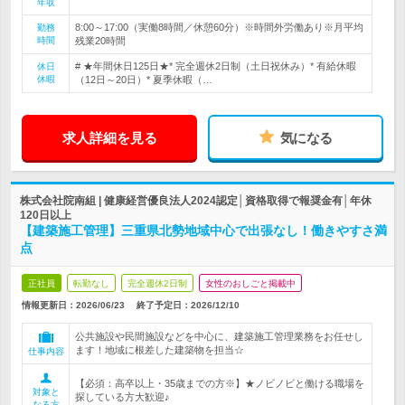
年収
8:00～17:00（実働8時間／休憩60分）※時間外労働あり※月平均
勤務
時間
残業20時間
# ★年間休日125日★* 完全週休2日制（土日祝休み）* 有給休暇
休日
休暇
（12日～20日）* 夏季休暇（…
求人詳細を見る
気になる
株式会社院南組 | 健康経営優良法人2024認定│資格取得で報奨金有│年休
120日以上
【建築施工管理】三重県北勢地域中心で出張なし！働きやすさ満
点
正社員
転勤なし
完全週休2日制
女性のおしごと掲載中
情報更新日：2026/06/23
終了予定日：
2026/12/10
公共施設や民間施設などを中心に、建築施工管理業務をお任せし
ます！地域に根差した建築物を担当☆
仕事内容
【必須：高卒以上・35歳までの方※】★ノビノビと働ける職場を
対象と
探している方大歓迎♪
なる方