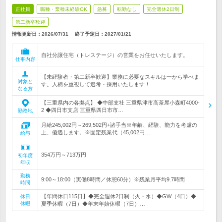
正社員
職種・業種未経験OK
急募
転勤なし
完全週休2日制
第二新卒歓迎
情報更新日：2026/07/31
終了予定日：
2027/01/21
自社分譲住宅（トレステージ）の営業をお任せいたします。
仕事内容
【未経験者・第二新卒歓迎】業務に必要なスキルは一から学べま
対象と
す。人柄を重視して選考・採用いたします！
なる方
【三重県内の各拠点】 ◆中部支社 三重県津市高茶屋小森町4000-
2 ◆四日市支店 三重県四日市市…
勤務地
月給245,002円～269,502円+諸手当※年齢、経験、能力を考慮の
上、優遇します。※固定残業代（45,002円…
給与
354万円～713万円
初年度
年収
勤務
9:00～18:00（実働8時間／休憩60分）※残業月平均9.7時間
時間
【年間休日115日】◆完全週休2日制（火・水）◆GW（4日）◆
休日
休暇
夏季休暇（7日）◆年末年始休暇（7日）…