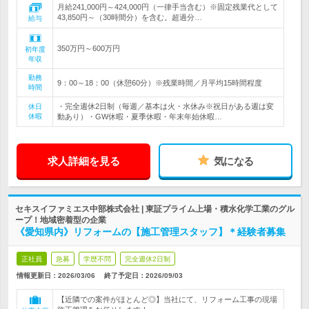
月給241,000円～424,000円（一律手当含む）※固定残業代として
43,850円～（30時間分）を含む。超過分…
給与
350万円～600万円
初年度
年収
勤務
9：00～18：00（休憩60分）※残業時間／月平均15時間程度
時間
・完全週休2日制（毎週／基本は火・水休み※祝日がある週は変
休日
休暇
動あり）・GW休暇・夏季休暇・年末年始休暇…
求人詳細を見る
気になる
セキスイファミエス中部株式会社 | 東証プライム上場・積水化学工業のグル
ープ！地域密着型の企業
《愛知県内》リフォームの【施工管理スタッフ】＊経験者募集
正社員
急募
学歴不問
完全週休2日制
情報更新日：2026/03/06
終了予定日：
2026/09/03
【近隣での案件がほとんど◎】当社にて、リフォーム工事の現場