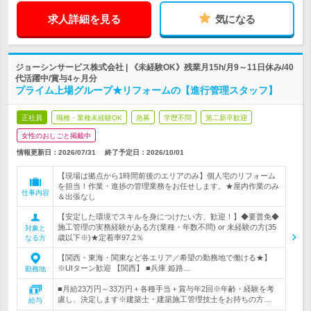
求人詳細を見る
気になる
ジョーシンサービス株式会社 | 《未経験OK》残業月15h/月9～11日休み/40
代活躍中/賞与4ヶ月分
プライム上場グループ★リフォームの【進行管理スタッフ】
正社員
職種・業種未経験OK
急募
学歴不問
第二新卒歓迎
女性のおしごと掲載中
情報更新日：2026/07/31
終了予定日：
2026/10/01
【現場は拠点から1時間前後のエリアのみ】個人宅のリフォーム
を担当！作業・進捗の管理業務をお任せします。★屋内作業のみ
仕事内容
＆出張なし
【安定した環境でスキルを身につけたい方、歓迎！】◆要普免◆
施工管理の実務経験がある方(業種・年数不問) or 未経験の方(35
対象と
歳以下※)★定着率97.2％
なる方
【関西・東海・関東など各エリア／希望の勤務地で働ける★】
※UIターン歓迎 【関西】 ■兵庫 姫路…
勤務地
■月給23万円～33万円＋各種手当＋賞与年2回※年齢・経験を考
慮し、決定します※建築士・建築施工管理技士をお持ちの方…
給与