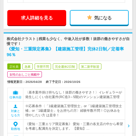
求人詳細を見る
気になる
株式会社クラスト | 残業も少なく、中途入社が多数！抜群の働きやすさが自
慢です！
《愛知・三重限定募集》【建築施工管理】完休2日制／定着率
96％
正社員
急募
学歴不問
完全週休2日制
第二新卒歓迎
女性のおしごと掲載中
情報更新日：2026/04/28
終了予定日：
2026/10/26
〈基本案件掛け持ちなし！抜群の働きやすさ！〉イレギュラーが
発生しにくい自社案件(RC造3～5階)のマンション建築施工管理
仕事内容
※応募条件〈「1級建築施工管理技士」or「1級建築施工管理技士
補」or「1級建築士」をお持ちの方〉経験年数不問！◎お休みを
対象と
増やしたい方 は是非！
なる方
《愛知・三重エリア限定募集》 愛知・三重の各支店の中から希望
を考慮し配属先を決定します。 【愛知】…
勤務地