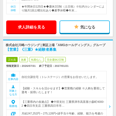
★年間休日125日★◆週休2日制（土日祝）※社内カレンダーによ
休日
休暇
り隔月1回土曜出社あり◆夏季休暇◆年末…
求人詳細を見る
気になる
株式会社川崎ハウジング | 東証上場「AMGホールディングス」グループ
【営業】《三重》★経験者募集
正社員
急募
転勤なし
完全週休2日制
情報更新日：2026/07/31
終了予定日：
2027/01/21
自社分譲住宅（トレステージ）の営業をお任せいたします。
仕事内容
【経験・スキルを活かせます】◆営業職の経験 ※人柄を重視して
対象と
選考・採用いたします！
なる方
【三重県内の各拠点】 ◆中部支社 三重県津市高茶屋小森町4000-
2 ◆四日市支店 三重県四日市市…
勤務地
月給247,252円～275,128円+諸手当※年齢、経験、能力を考慮の