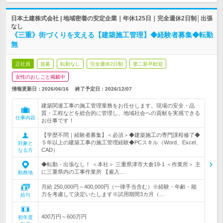
日本土建株式会社 | 地域密着の安定企業｜年休125日｜完全週休2日制│出張
なし
《三重》街づくりを支える【建築施工管理】◆経験者募集◆転勤
無
正社員
急募
転勤なし
完全週休2日制
第二新卒歓迎
女性のおしごと掲載中
情報更新日：2026/06/16
終了予定日：
2026/12/07
建築関連工事の施工管理業務をお任せします。現場の安全・品
質・工程などを総合的に管理し、地域社会への貢献を実感できる
仕事内容
お仕事です！
【学歴不問｜経験者募集】＜必須＞◆建築施工の専門課程修了◆
５年以上の建築工事の施工管理経験◆PCスキル（Word、Excel、
対象と
CAD）
なる方
◆転勤・出張なし！ ＜本社＞ 三重県津市大倉19-1 ＜作業所＞ 主
に三重県内の工事作業所 【雇入…
勤務地
月給 250,000円～400,000円（一律手当含む）※経験・年齢・能
力を考慮して決定いたします※試用期間3カ月（…
給与
400万円～600万円
初年度