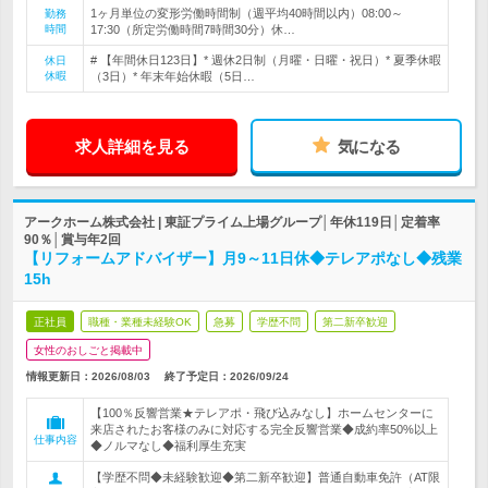
1ヶ月単位の変形労働時間制（週平均40時間以内）08:00～
勤務
時間
17:30（所定労働時間7時間30分）休…
# 【年間休日123日】* 週休2日制（月曜・日曜・祝日）* 夏季休暇
休日
休暇
（3日）* 年末年始休暇（5日…
求人詳細を見る
気になる
アークホーム株式会社 | 東証プライム上場グループ│年休119日│定着率
90％│賞与年2回
【リフォームアドバイザー】月9～11日休◆テレアポなし◆残業
15h
正社員
職種・業種未経験OK
急募
学歴不問
第二新卒歓迎
女性のおしごと掲載中
情報更新日：2026/08/03
終了予定日：
2026/09/24
【100％反響営業★テレアポ・飛び込みなし】ホームセンターに
来店されたお客様のみに対応する完全反響営業◆成約率50%以上
仕事内容
◆ノルマなし◆福利厚生充実
【学歴不問◆未経験歓迎◆第二新卒歓迎】普通自動車免許（AT限