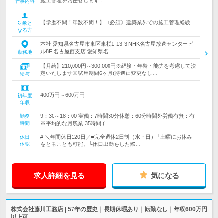
施工管理をお任せします！
仕事内容
【学歴不問！年数不問！】《必須》建築業界での施工管理経験
対象と
なる方
本社 愛知県名古屋市東区東桜1-13-3 NHK名古屋放送センタービ
ル8F 名古屋西支店 愛知県名…
勤務地
【月給】210,000円～300,000円※経験・年齢・能力を考慮して決
定いたします※試用期間6ヶ月(待遇に変更なし…
給与
400万円～600万円
初年度
年収
9：30～18：00 実働：7時間30分休憩：60分時間外労働有無：有
勤務
時間
※平均的な月残業 35時間 (…
# ＼年間休日120日／■完全週休2日制（水・日）└土曜にお休み
休日
休暇
をとることも可能。└休日出勤をした際…
求人詳細を見る
気になる
株式会社藤川工務店 | 57年の歴史｜長期休暇あり｜転勤なし｜年収600万円
以上可