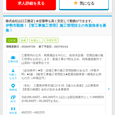
求人詳細を見る
気になる
株式会社山口工務店 | ★定着率も高く安定して勤務ができます。
伊勢市勤務！【管工事施工管理】施工管理技士の有資格者を募
集！
正社員
急募
転勤なし
学歴不問
情報更新日：2026/07/29
終了予定日：
2027/01/14
三重県内の公共・商業施設を中心に、給排水設備・空調設備の施
工管理をお任せします。新築工事が7割を占め、特殊建築案件で
仕事内容
は原則一現場専任です。
《必須条件》■管・設備工事の施工管理経験がある方（年数不
問）■1級・2級管工事施工管理技士■普通自動車第一種免許お持
対象と
ちの方（AT限定可）
なる方
〈本社〉 三重県伊勢市浦口2-9-25 【雇入れ直後】上記事業所
【変更の範囲】会社の定める各事業所
勤務地
月給285,000円～465,000円※上記には固定残業代として34時間30
分/46,900円～85,000円を含む…
給与
450万円～650万円
初年度