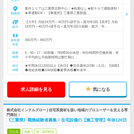
案件エリアは三重県北勢中心！★転勤なし★駅チカで通勤便利！
★車通勤OK！ 【事業所】三重県三重郡菰…
勤務地
【大卒】月給24万円～40万円+諸手当＋賞与年2回【高卒】月給
19万円～40万円+諸手当＋賞与年2回※経験・能力・年…
給与
350万円～850万円
初年度
年収
8：00～17：00実働：7時間30分休憩：90分時間外労働有無：有
勤務
時間
※平均的な月残業時間は繁忙期(1…
★年間休日120日以上【休日】◆完全週休2日制（土日）【休暇】
休日
休暇
◆有給休暇◆GW休暇◆夏季休暇◆年末年…
求人詳細を見る
気になる
株式会社インテルグロー | 住宅系資材を扱い地域のプロユーザーを支える専
門商社！
《三重県》職務経験者募集！住宅設備の【施工管理】年休120日
正社員
急募
第二新卒歓迎