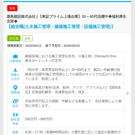
新着
鹿島建設株式会社 | 【東証プライム上場企業】30～40代活躍中◆福利厚生
充実◆
【総合職(土木施工管理・建築施工管理・設備施工管理)】
正社員
急募
情報更新日：2026/06/12
終了予定日：
2026/09/10
建築現場における施工管理を担当。※施工例：Otemachi One、
東京ポートシティ竹芝等
仕事内容
《四大卒・高専専攻科卒以上》20~60代まで、幅広い年齢層の技
術者が活躍中/施工管理者としての成長やキャリアの広がりを求め
対象と
ている方、歓迎します。
なる方
日本全国及び海外(北米、欧州、アジア、アフリカなど) 【国内支
店】北海道札幌市、宮城県仙台市、埼玉…
勤務地
月給30万円以上※経験・年齢などを勘案して、当社規程により個
別に決定します。
給与
500万円～900万円
初年度
年収
8:30～17:30（実働8時間以内）※繁忙度に応じて協定の範囲内で
勤務