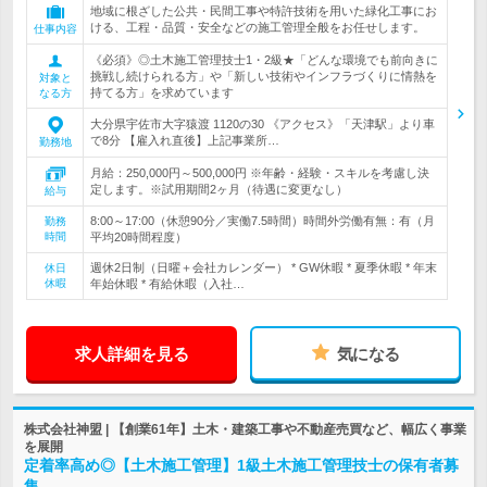
地域に根ざした公共・民間工事や特許技術を用いた緑化工事にお
ける、工程・品質・安全などの施工管理全般をお任せします。
仕事内容
《必須》◎土木施工管理技士1・2級★「どんな環境でも前向きに
挑戦し続けられる方」や「新しい技術やインフラづくりに情熱を
対象と
持てる方」を求めています
なる方
大分県宇佐市大字猿渡 1120の30 《アクセス》「天津駅」より車
で8分 【雇入れ直後】上記事業所…
勤務地
月給：250,000円～500,000円 ※年齢・経験・スキルを考慮し決
定します。※試用期間2ヶ月（待遇に変更なし）
給与
8:00～17:00（休憩90分／実働7.5時間）時間外労働有無：有（月
勤務
時間
平均20時間程度）
週休2日制（日曜＋会社カレンダー） * GW休暇 * 夏季休暇 * 年末
休日
休暇
年始休暇 * 有給休暇（入社…
求人詳細を見る
気になる
株式会社神盟 | 【創業61年】土木・建築工事や不動産売買など、幅広く事業
を展開
定着率高め◎【土木施工管理】1級土木施工管理技士の保有者募
集