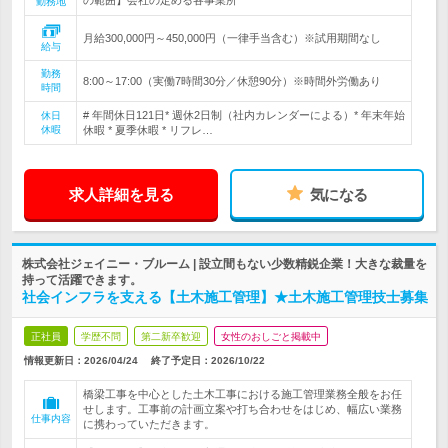
の範囲】会社の定める各事業所
勤務地
月給300,000円～450,000円（一律手当含む）※試用期間なし
給与
勤務
8:00～17:00（実働7時間30分／休憩90分）※時間外労働あり
時間
# 年間休日121日* 週休2日制（社内カレンダーによる）* 年末年始
休日
休暇
休暇 * 夏季休暇 * リフレ…
求人詳細を見る
気になる
株式会社ジェイニー・ブルーム | 設立間もない少数精鋭企業！大きな裁量を
持って活躍できます。
社会インフラを支える【土木施工管理】★土木施工管理技士募集
正社員
学歴不問
第二新卒歓迎
女性のおしごと掲載中
情報更新日：2026/04/24
終了予定日：
2026/10/22
橋梁工事を中心とした土木工事における施工管理業務全般をお任
せします。工事前の計画立案や打ち合わせをはじめ、幅広い業務
仕事内容
に携わっていただきます。