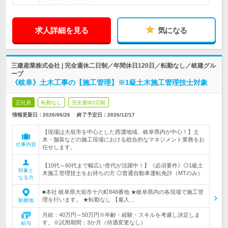
求人詳細を見る
気になる
三建産業株式会社 | 完全週休二日制／年間休日120日／転勤なし／岐建グル
ープ
《岐阜》土木工事の【施工管理】※1級土木施工管理技士対象
正社員
転勤なし
完全週休2日制
情報更新日：2026/06/26
終了予定日：
2026/12/17
【現場は大垣市を中心とした西濃地域、岐阜県内が中心！】土
木・舗装などの施工現場における総合的なマネジメント業務をお
仕事内容
任せします。
【10代～60代まで幅広い世代が活躍中！】《必須要件》◎1級土
対象と
木施工管理技士をお持ちの方 ◎普通自動車運転免許（MTのみ）
なる方
■本社 岐阜県大垣市十六町848番地 ★岐阜県内の各現場で施工管
理を行います。 ★転勤なし 【雇入…
勤務地
月給：40万円～50万円※年齢・経験・スキルを考慮し決定しま
す。※試用期間：3か月（待遇変更なし）
給与