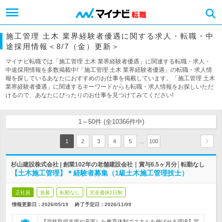
施工管理 土木 業界経験者優遇に関する求人・転職・中
途採用情報＜8/7（金）更新＞
マイナビ転職では「施工管理 土木 業界経験者優遇」に関連する転職・求人・
中途採用情報を多数掲載中!「施工管理 土木 業界経験者優遇」の転職・求人情
報を探しているあなたにおすすめのお仕事を掲載しています。「施工管理 土木
業界経験者優遇」に関連するキーワードからも転職・求人情報をお探しいただ
けるので、あなたにぴったりのお仕事を見つけてみてください!
1～50件 (全10366件中)
…
1
2
3
4
5
100
杉山建設株式会社 | 創業102年の老舗建設会社｜賞与6.5ヶ月分│転勤なし
【土木施工管理】＊経験者募集（1級土木施工管理技士）
正社員
急募
転勤なし
完全週休2日制
情報更新日：2026/05/19
終了予定日：
2026/11/09
【資格取得支援や充実した教育体制でスキルを伸ばせる環境】官