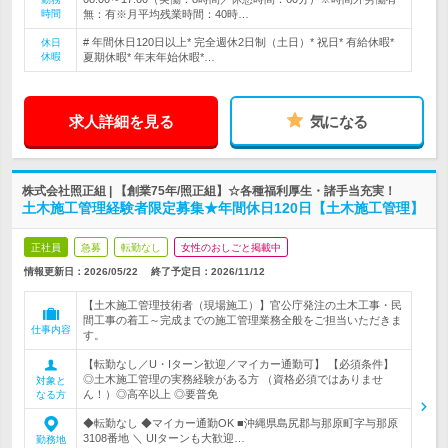
時間
無：有※月平均残業時間：40時…
# 年間休日120日以上* 完全週休2日制（土日）* 祝日* 有給休暇*
休日
休暇
夏期休暇* 年末年始休暇*…
求人詳細を見る
気になる
株式会社照正組 | 【創業75年/照正組】☆各種福利厚生・諸手当充実！
土木施工管理経験者限定募集★年間休日120日【土木施工管理】
正社員
急募
転勤なし
女性のおしごと掲載中
情報更新日：2026/05/22
終了予定日：
2026/11/12
【土木施工管理技術者（現場施工）】官公庁発注の土木工事・民
間工事の着工～完成までの施工管理業務全般をご担当いただきま
仕事内容
す。
【転勤なし／U・Iターン歓迎／マイカー通勤可】 【必須条件】
◎土木施工管理の実務経験がある方 （資格必須ではありませ
対象と
ん！）◎高卒以上 ◎要普免
なる方
◆転勤なし ◆マイカー通勤OK ■沖縄県島尻郡与那原町字与那原
3108番地 ＼ UIターンも大歓迎…
勤務地