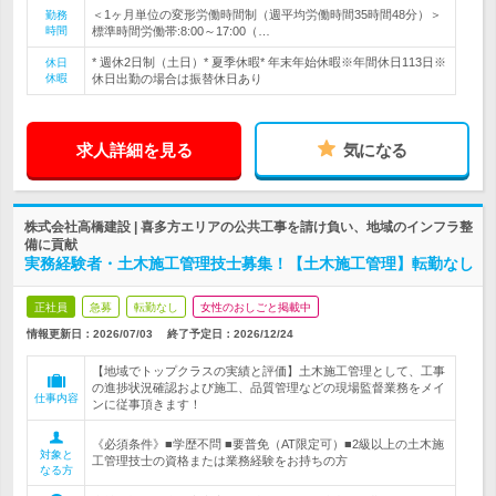
＜1ヶ月単位の変形労働時間制（週平均労働時間35時間48分）＞
勤務
時間
標準時間労働帯:8:00～17:00（…
* 週休2日制（土日）* 夏季休暇* 年末年始休暇※年間休日113日※
休日
休暇
休日出勤の場合は振替休日あり
求人詳細を見る
気になる
株式会社高橋建設 | 喜多方エリアの公共工事を請け負い、地域のインフラ整
備に貢献
実務経験者・土木施工管理技士募集！【土木施工管理】転勤なし
正社員
急募
転勤なし
女性のおしごと掲載中
情報更新日：2026/07/03
終了予定日：
2026/12/24
【地域でトップクラスの実績と評価】土木施工管理として、工事
の進捗状況確認および施工、品質管理などの現場監督業務をメイ
仕事内容
ンに従事頂きます！
《必須条件》■学歴不問 ■要普免（AT限定可）■2級以上の土木施
対象と
工管理技士の資格または業務経験をお持ちの方
なる方