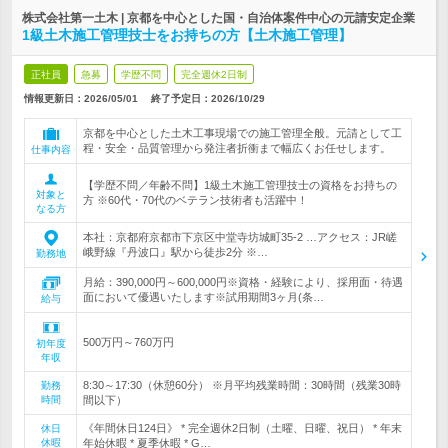
株式会社第一土木 | 京都を中心とした国・自治体案件中心の元請安定企業
1級土木施工管理技士をお持ちの方【土木施工管理】
正社員
急募
学歴不問
完全週休2日制
情報更新日：2026/05/01
終了予定日：
2026/10/29
京都を中心とした土木工事現場での施工管理全般。元請として工
程・安全・品質管理から発注者折衝まで幅広くお任せします。
仕事内容
【学歴不問／年齢不問】1級土木施工管理技士の資格をお持ちの
対象と
方 ※60代・70代のベテラン技術者も活躍中！
なる方
本社：京都府京都市下京区中堂寺坊城町35-2 …アクセス：JR嵯
峨野線『丹波口』駅から徒歩2分 ※…
勤務地
月給：390,000円～600,000円※資格・経験により、採用面・待遇
面において優遇いたします※試用期間3ヶ月(条…
給与
500万円～760万円
初年度
年収
8:30～17:30（休憩60分） ※月平均残業時間：30時間（残業30時
勤務
時間
間以下）
《年間休日124日》 * 完全週休2日制（土曜、日曜、祝日） * 年末
休日
休暇
年始休暇 * 夏季休暇 * G…