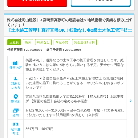
株式会社高山建設 | ＜宮崎県高原町の建設会社＞地域密着で実績を積み上げ
ています！
【土木施工管理】直行直帰OK！転勤なし◆2級土木施工管理技士
正社員
急募
転勤なし
学歴不問
完全週休2日制
情報更新日：2026/04/07
終了予定日：
2026/10/05
橋梁や河川、道路などの土木工事の施工管理をお任せします。経
験の浅い方には先輩の補佐からお願いする予定。安全かつ円滑な
仕事内容
施工を実現してください。
＜必須＞▼普通自動車免許▼2級土木施工管理技士 ◎地域に根付
いた施設の施工に携わることができる、やりがいのおおきいポジ
対象と
ションです！
なる方
宮崎県西諸県郡高原町大字広原152番地 【雇入れ直後】上記事業
所 【変更の範囲】会社の定める各事業所
勤務地
月給278,000円～310,000円＋諸手当※経験・年齢・能力を考慮し
て決定いたします※試用期間3か月あり（条件変…
給与
364万円～464万円
初年度
年収