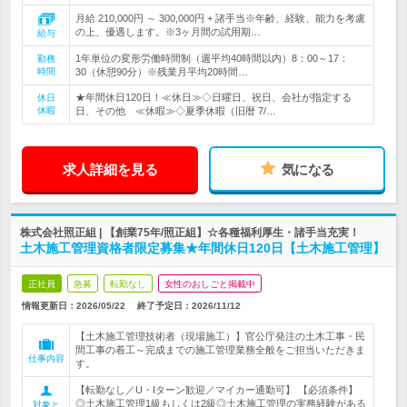
月給 210,000円 ～ 300,000円 + 諸手当※年齢、経験、能力を考慮
の上、優遇します。※3ヶ月間の試用期…
給与
1年単位の変形労働時間制（週平均40時間以内）8：00～17：
勤務
時間
30（休憩90分）※残業月平均20時間…
★年間休日120日！≪休日≫◇日曜日、祝日、会社が指定する
休日
休暇
日、その他 ≪休暇≫◇夏季休暇（旧暦 7/…
求人詳細を見る
気になる
株式会社照正組 | 【創業75年/照正組】☆各種福利厚生・諸手当充実！
土木施工管理資格者限定募集★年間休日120日【土木施工管理】
正社員
急募
転勤なし
女性のおしごと掲載中
情報更新日：2026/05/22
終了予定日：
2026/11/12
【土木施工管理技術者（現場施工）】官公庁発注の土木工事・民
間工事の着工～完成までの施工管理業務全般をご担当いただきま
仕事内容
す。
【転勤なし／U・Iターン歓迎／マイカー通勤可】 【必須条件】
◎土木施工管理1級もしくは2級◎土木施工管理の実務経験がある
対象と