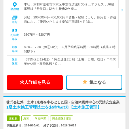
本社：京都府京都市下京区中堂寺坊城町35-2 …アクセス：JR嵯
峨野線『丹波口』駅から徒歩2分 ※…
勤務地
月給：290,000円～400,000円※資格・経験により、採用面・待遇
面において優遇いたします※試用期間3ヶ月(条…
給与
380万円～520万円
初年度
年収
8:30～17:30（休憩60分） ※月平均残業時間：30時間（残業30時
勤務
時間
間以下）
《年間休日124日》 * 完全週休2日制（土曜、日曜、祝日） * 年末
休日
休暇
年始休暇 * 夏季休暇 * G…
求人詳細を見る
気になる
株式会社第一土木 | 京都を中心とした国・自治体案件中心の元請安定企業
1級土木施工管理技士をお持ちの方【土木施工管理】
正社員
急募
学歴不問
完全週休2日制
情報更新日：2026/05/01
終了予定日：
2026/10/29