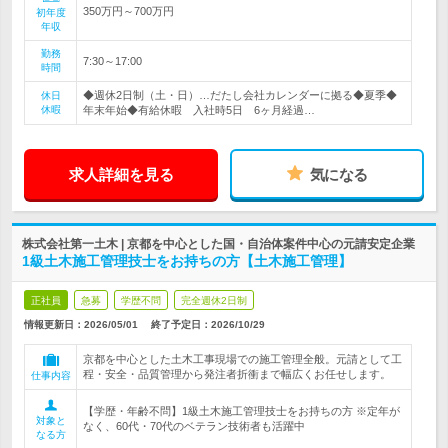
350万円～700万円
初年度
年収
勤務
7:30～17:00
時間
◆週休2日制（土・日）…だたし会社カレンダーに拠る◆夏季◆
休日
休暇
年末年始◆有給休暇 入社時5日 6ヶ月経過…
求人詳細を見る
気になる
株式会社第一土木 | 京都を中心とした国・自治体案件中心の元請安定企業
1級土木施工管理技士をお持ちの方【土木施工管理】
正社員
急募
学歴不問
完全週休2日制
情報更新日：2026/05/01
終了予定日：
2026/10/29
京都を中心とした土木工事現場での施工管理全般。元請として工
程・安全・品質管理から発注者折衝まで幅広くお任せします。
仕事内容
【学歴・年齢不問】1級土木施工管理技士をお持ちの方 ※定年が
対象と
なく、60代・70代のベテラン技術者も活躍中
なる方