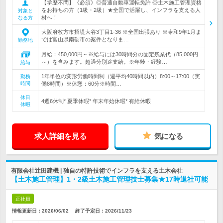
【学歴不問】《必須》◎普通自動車運転免許 ◎土木施工管理資格
をお持ちの方（1級・2級）★全国で活躍し、インフラを支える人
対象と
材へ！
なる方
大阪府枚方市招堤大谷3丁目1-36 ※全国出張あり ※令和9年1月ま
では富山県南砺市の案件となりま…
勤務地
月給：450,000円～※給与には30時間分の固定残業代（85,000円
～）を含みます。超過分別途支給。※年齢・経験…
給与
1年単位の変形労働時間制（週平均40時間以内）8:00～17:00（実
勤務
時間
働8時間）※休憩：60分※時間…
休日
4週6休制* 夏季休暇* 年末年始休暇* 有給休暇
休暇
求人詳細を見る
気になる
有限会社辻田建機 | 独自の特許技術でインフラを支える土木会社
【土木施工管理】1・2級土木施工管理技士募集★17時退社可能
正社員
情報更新日：2026/06/02
終了予定日：
2026/11/23