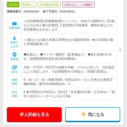
正社員
転勤なし
完全週休2日制
女性のおしごと掲載中
情報更新日：2026/04/06
終了予定日：
2026/09/21
☆社内事務6割:現場事務4割☆パソコン、iPadでの業務中心【行政
などの公共工事が約9割】工程管理や写真整理、書類作成などの
仕事内容
管理業務をお任せします
＜2級または1級土木施工管理技士の資格保有者＞■土木現場の施
対象と
工管理経験者の方
なる方
◆転勤なし ◆マイカー通勤可（駐車場あり） ◆直行直帰OK 本
社：静岡県静岡市葵区末広町83番地2…
勤務地
月給：27万円～55万円※経験や年齢・スキルに応じて、当社規定
により決定します。※試用期間3か月間あり（待遇の変更は…
給与
8：00～17：00（実働7時間／休憩120分）※1ヵ月単位の変形労
勤務
時間
働時間制（週平均40時間以内）※…
# ★年間休日125日以上【休日】* 完全週休2日制（土日休み）* 祝
休日
休暇
日※会社カレンダーによる※天候…
求人詳細を見る
気になる