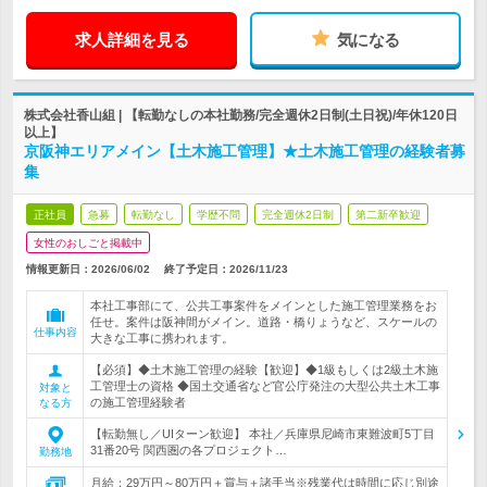
求人詳細を見る
気になる
株式会社香山組 | 【転勤なしの本社勤務/完全週休2日制(土日祝)/年休120日
以上】
京阪神エリアメイン【土木施工管理】★土木施工管理の経験者募
集
正社員
急募
転勤なし
学歴不問
完全週休2日制
第二新卒歓迎
女性のおしごと掲載中
情報更新日：2026/06/02
終了予定日：
2026/11/23
本社工事部にて、公共工事案件をメインとした施工管理業務をお
任せ。案件は阪神間がメイン。道路・橋りょうなど、スケールの
仕事内容
大きな工事に携われます。
【必須】◆土木施工管理の経験【歓迎】◆1級もしくは2級土木施
工管理士の資格 ◆国土交通省など官公庁発注の大型公共土木工事
対象と
の施工管理経験者
なる方
【転勤無し／UIターン歓迎】 本社／兵庫県尼崎市東難波町5丁目
31番20号 関西圏の各プロジェクト…
勤務地
月給：29万円～80万円＋賞与＋諸手当※残業代は時間に応じ別途