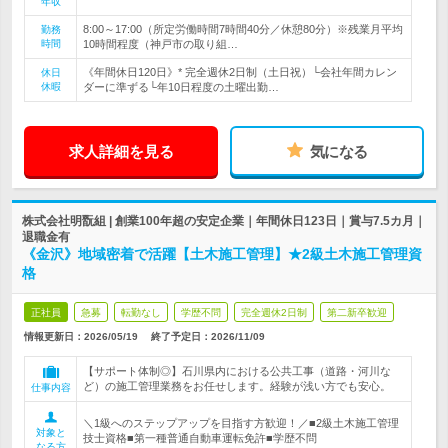
年収
8:00～17:00（所定労働時間7時間40分／休憩80分）※残業月平均
勤務
時間
10時間程度（神戸市の取り組…
《年間休日120日》* 完全週休2日制（土日祝）└会社年間カレン
休日
休暇
ダーに準ずる└年10日程度の土曜出勤…
求人詳細を見る
気になる
株式会社明翫組 | 創業100年超の安定企業｜年間休日123日｜賞与7.5カ月｜
退職金有
《金沢》地域密着で活躍【土木施工管理】★2級土木施工管理資
格
正社員
急募
転勤なし
学歴不問
完全週休2日制
第二新卒歓迎
情報更新日：2026/05/19
終了予定日：
2026/11/09
【サポート体制◎】石川県内における公共工事（道路・河川な
ど）の施工管理業務をお任せします。経験が浅い方でも安心。
仕事内容
＼1級へのステップアップを目指す方歓迎！／■2級土木施工管理
対象と
技士資格■第一種普通自動車運転免許■学歴不問
なる方