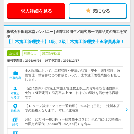
求人詳細を見る
気になる
株式会社田端本堂カンパニー | 創業110周年／顧客第一で高品質の施工を実
現！
【土木施工管理技士】1級、2級土木施工管理技士★増員募集！
正社員
転勤なし
第二新卒歓迎
情報更新日：2026/06/26
終了予定日：
2026/12/17
土木現場において、工程管理や現場の品質・安全・衛生管理、原
価管理・報告書などの作成といった、土木施工管理業務をお任せ
仕事内容
します。
《必須要件》◎2級土木施工管理技士以上の資格者◎普通自動車
免許（AT限定可）◎高卒以上 ★これまでの経験を活かせる職場
対象と
です！
なる方
【 UIターン歓迎／マイカー通勤可 】 ☆本社（三笠）・滝川本店
での勤務となります。 本社／北海道…
勤務地
月給：26万円～48万円（一律業務手当含む）※給与には33時間分
の固定残業代（45,000円～92,000円）を含み…
給与