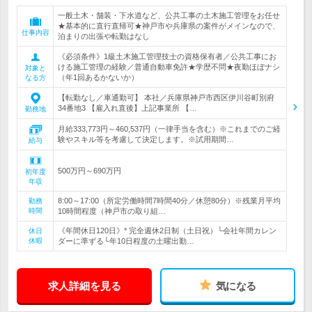
一般土木・舗装・下水道など、公共工事の土木施工管理をお任せ
★基本的に直行直帰可★神戸市や兵庫県の案件がメインなので、
仕事内容
泊まりの出張や転勤はなし
《必須条件》1級土木施工管理技士の資格保有者／公共工事にお
ける施工管理の経験／普通自動車免許★学歴不問★夜勤ほぼナシ
対象と
（年1回あるかないか）
なる方
【転勤なし／車通勤可】 本社／兵庫県神戸市西区伊川谷町別府
34番地3 【雇入れ直後】上記事業所 【…
勤務地
月給333,773円～460,537円（一律手当を含む）※これまでのご経
験やスキル等を考慮して決定します。※試用期間…
給与
500万円～690万円
初年度
年収
8:00～17:00（所定労働時間7時間40分／休憩80分）※残業月平均
勤務
時間
10時間程度（神戸市の取り組…
《年間休日120日》* 完全週休2日制（土日祝）└会社年間カレン
休日
休暇
ダーに準ずる└年10日程度の土曜出勤…
求人詳細を見る
気になる