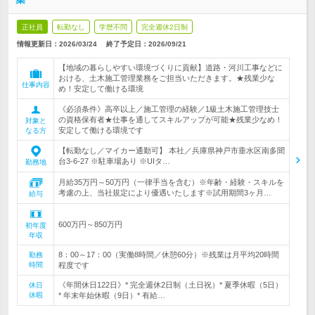
正社員
転勤なし
学歴不問
完全週休2日制
情報更新日：2026/03/24
終了予定日：
2026/09/21
【地域の暮らしやすい環境づくりに貢献】道路・河川工事などに
おける、土木施工管理業務をご担当いただきます。★残業少な
仕事内容
め！安定して働ける環境
《必須条件》高卒以上／施工管理の経験／1級土木施工管理技士
の資格保有者★仕事を通してスキルアップが可能★残業少なめ！
対象と
安定して働ける環境です
なる方
【転勤なし／マイカー通勤可】 本社／兵庫県神戸市垂水区南多聞
台3-6-27 ※駐車場あり ※UIタ…
勤務地
月給35万円～50万円（一律手当を含む）※年齢・経験・スキルを
考慮の上、当社規定により優遇いたします※試用期間3ヶ月…
給与
600万円～850万円
初年度
年収
8：00～17：00（実働8時間／休憩60分）※残業は月平均20時間
勤務
時間
程度です
《年間休日122日》* 完全週休2日制（土日祝）* 夏季休暇（5日）
休日
休暇
* 年末年始休暇（9日）* 有給…