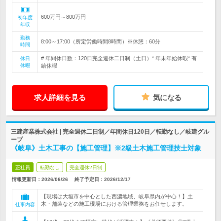
600万円～800万円
初年度
年収
勤務
8:00～17:00（所定労働時間8時間）※休憩：60分
時間
# 年間休日数：120日完全週休二日制（土日）* 年末年始休暇* 有
休日
休暇
給休暇
求人詳細を見る
気になる
三建産業株式会社 | 完全週休二日制／年間休日120日／転勤なし／岐建グル
ープ
《岐阜》土木工事の【施工管理】※2級土木施工管理技士対象
正社員
転勤なし
完全週休2日制
情報更新日：2026/06/26
終了予定日：
2026/12/17
【現場は大垣市を中心とした西濃地域、岐阜県内が中心！】土
木・舗装などの施工現場における管理業務をお任せします。
仕事内容