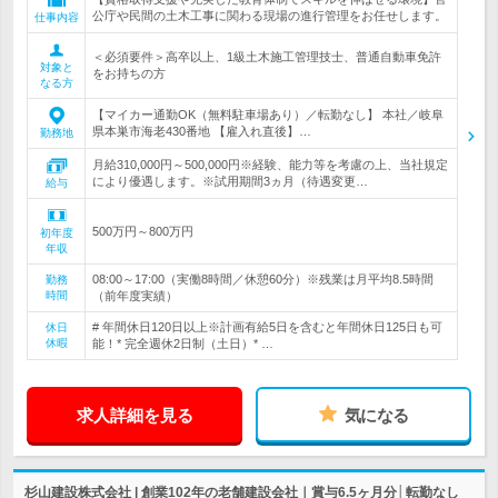
公庁や民間の土木工事に関わる現場の進行管理をお任せします。
仕事内容
＜必須要件＞高卒以上、1級土木施工管理技士、普通自動車免許
対象と
をお持ちの方
なる方
【マイカー通勤OK（無料駐車場あり）／転勤なし】 本社／岐阜
県本巣市海老430番地 【雇入れ直後】…
勤務地
月給310,000円～500,000円※経験、能力等を考慮の上、当社規定
により優遇します。※試用期間3ヵ月（待遇変更…
給与
500万円～800万円
初年度
年収
08:00～17:00（実働8時間／休憩60分）※残業は月平均8.5時間
勤務
時間
（前年度実績）
# 年間休日120日以上※計画有給5日を含むと年間休日125日も可
休日
休暇
能！* 完全週休2日制（土日）* …
求人詳細を見る
気になる
杉山建設株式会社 | 創業102年の老舗建設会社｜賞与6.5ヶ月分│転勤なし