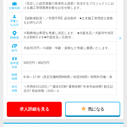
《安定した経営基盤◎将来性も抜群》担当するプロジェクトにお
ける施工管理業務全般をお任せ致します。
仕事内容
【経験者歓迎！／学歴不問】必須条件：■土木施工管理技士資格
対象と
をお持ちの方
なる方
※勤務地は希望を考慮し決定します。 ■大阪支店／大阪市中央区
久太郎町2-2-8 ■中国支店／広島市…
勤務地
月給35万円～※経験・年齢・資格など考慮し優遇いたします。
給与
500万円～800万円
初年度
年収
勤務
8:30～17:30（所定労働時間8時間／休憩1時間）時間外労働：有
時間
＼年間休日120日／* 週休2日制* 夏期休暇* 年末年始休暇* 創立記
休日
休暇
念日* 有給休暇（10日～2…
求人詳細を見る
気になる