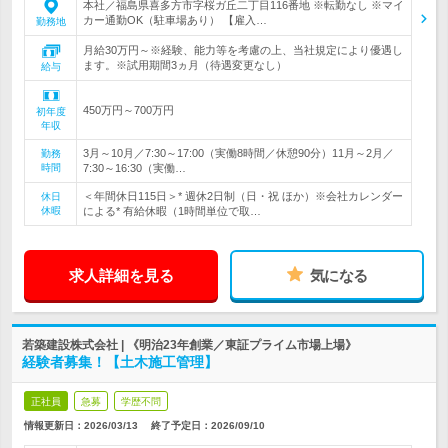
本社／福島県喜多方市字桜ガ丘二丁目116番地 ※転勤なし ※マイ
カー通勤OK（駐車場あり） 【雇入…
勤務地
月給30万円～※経験、能力等を考慮の上、当社規定により優遇し
ます。※試用期間3ヵ月（待遇変更なし）
給与
450万円～700万円
初年度
年収
3月～10月／7:30～17:00（実働8時間／休憩90分）11月～2月／
勤務
時間
7:30～16:30（実働…
＜年間休日115日＞* 週休2日制（日・祝 ほか）※会社カレンダー
休日
休暇
による* 有給休暇（1時間単位で取…
求人詳細を見る
気になる
若築建設株式会社 | 《明治23年創業／東証プライム市場上場》
経験者募集！【土木施工管理】
正社員
急募
学歴不問
情報更新日：2026/03/13
終了予定日：
2026/09/10