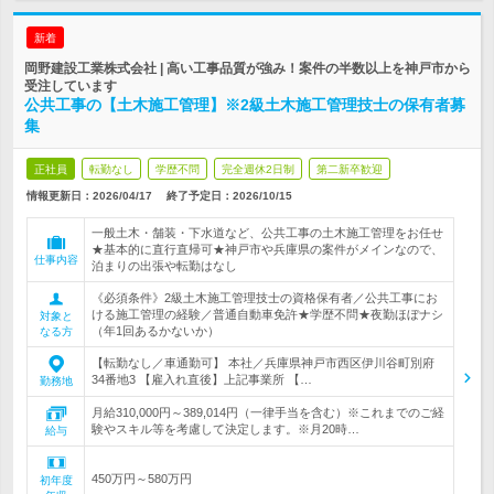
新着
岡野建設工業株式会社 | 高い工事品質が強み！案件の半数以上を神戸市から
受注しています
公共工事の【土木施工管理】※2級土木施工管理技士の保有者募
集
正社員
転勤なし
学歴不問
完全週休2日制
第二新卒歓迎
情報更新日：2026/04/17
終了予定日：
2026/10/15
一般土木・舗装・下水道など、公共工事の土木施工管理をお任せ
★基本的に直行直帰可★神戸市や兵庫県の案件がメインなので、
仕事内容
泊まりの出張や転勤はなし
《必須条件》2級土木施工管理技士の資格保有者／公共工事にお
ける施工管理の経験／普通自動車免許★学歴不問★夜勤ほぼナシ
対象と
（年1回あるかないか）
なる方
【転勤なし／車通勤可】 本社／兵庫県神戸市西区伊川谷町別府
34番地3 【雇入れ直後】上記事業所 【…
勤務地
月給310,000円～389,014円（一律手当を含む）※これまでのご経
験やスキル等を考慮して決定します。※月20時…
給与
450万円～580万円
初年度