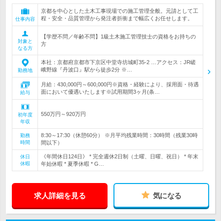
京都を中心とした土木工事現場での施工管理全般。元請として工
程・安全・品質管理から発注者折衝まで幅広くお任せします。
仕事内容
【学歴不問／年齢不問】1級土木施工管理技士の資格をお持ちの
対象と
方
なる方
本社：京都府京都市下京区中堂寺坊城町35-2 …アクセス：JR嵯
峨野線『丹波口』駅から徒歩2分 ※…
勤務地
月給：430,000円～600,000円※資格・経験により、採用面・待遇
面において優遇いたします※試用期間3ヶ月(条…
給与
550万円～920万円
初年度
年収
8:30～17:30（休憩60分） ※月平均残業時間：30時間（残業30時
勤務
時間
間以下）
《年間休日124日》 * 完全週休2日制（土曜、日曜、祝日） * 年末
休日
休暇
年始休暇 * 夏季休暇 * G…
求人詳細を見る
気になる