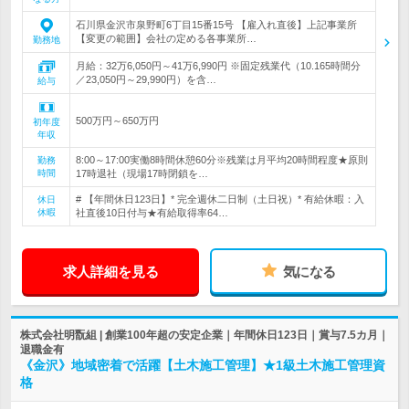
石川県金沢市泉野町6丁目15番15号 【雇入れ直後】上記事業所
【変更の範囲】会社の定める各事業所…
勤務地
月給：32万6,050円～41万6,990円 ※固定残業代（10.165時間分
／23,050円～29,990円）を含…
給与
500万円～650万円
初年度
年収
8:00～17:00実働8時間休憩60分※残業は月平均20時間程度★原則
勤務
時間
17時退社（現場17時閉鎖を…
# 【年間休日123日】* 完全週休二日制（土日祝）* 有給休暇：入
休日
休暇
社直後10日付与★有給取得率64…
求人詳細を見る
気になる
株式会社明翫組 | 創業100年超の安定企業｜年間休日123日｜賞与7.5カ月｜
退職金有
《金沢》地域密着で活躍【土木施工管理】★1級土木施工管理資
格