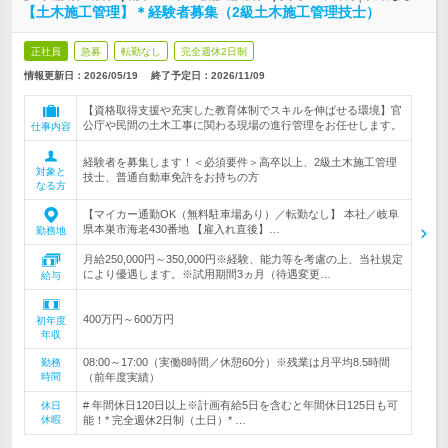
【土木施工管理】＊経験者募集（2級土木施工管理技士）
正社員
急募
転勤なし
完全週休2日制
情報更新日：2026/05/19
終了予定日：
2026/11/09
【資格取得支援や充実した教育体制でスキルを伸ばせる環境】官
公庁や民間の土木工事に関わる現場の進行管理をお任せします。
仕事内容
経験者を募集します！＜必須要件＞高卒以上、2級土木施工管理
対象と
技士、普通自動車免許をお持ちの方
なる方
【マイカー通勤OK（無料駐車場あり）／転勤なし】 本社／岐阜
県本巣市海老430番地 【雇入れ直後】…
勤務地
月給250,000円～350,000円※経験、能力等を考慮の上、当社規定
により優遇します。※試用期間3ヵ月（待遇変更…
給与
400万円～600万円
初年度
年収
08:00～17:00（実働8時間／休憩60分）※残業は月平均8.5時間
勤務
時間
（前年度実績）
# 年間休日120日以上※計画有給5日を含むと年間休日125日も可
休日
休暇
能！* 完全週休2日制（土日）* …