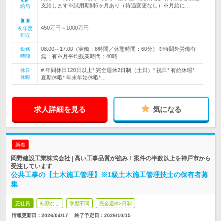
支給します※試用期間6ヶ月あり（待遇変更なし）※月給に…
給与
450万円～1000万円
初年度
年収
08:00～17:00（実働：8時間／休憩時間：60分）※時間外労働有
勤務
時間
無：有※月平均残業時間：40時…
# 年間休日120日以上* 完全週休2日制（土日）* 祝日* 有給休暇*
休日
休暇
夏期休暇* 年末年始休暇*…
求人詳細を見る
気になる
新着
岡野建設工業株式会社 | 高い工事品質が強み！案件の半数以上を神戸市から
受注しています
公共工事の【土木施工管理】※1級土木施工管理技士の保有者募
集
正社員
転勤なし
学歴不問
完全週休2日制
情報更新日：2026/04/17
終了予定日：
2026/10/15