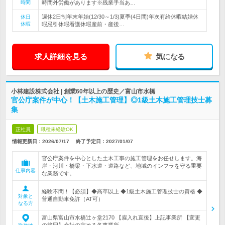
時間
時間外労働があります※残業手当あ…
週休2日制年末年始(12/30～1/3)夏季(4日間)年次有給休暇結婚休
休日
休暇
暇忌引休暇看護休暇産前・産後…
求人詳細を見る
気になる
小林建設株式会社 | 創業60年以上の歴史／富山市水橋
官公庁案件が中心！【土木施工管理】◎1級土木施工管理技士募
集
正社員
職種未経験OK
情報更新日：2026/07/17
終了予定日：
2027/01/07
官公庁案件を中心とした土木工事の施工管理をお任せします。海
岸・河川・橋梁・下水道・道路など、地域のインフラを守る重要
仕事内容
な業務です。
経験不問！【必須】◆高卒以上 ◆1級土木施工管理技士の資格 ◆
対象と
普通自動車免許（AT可）
なる方
富山県富山市水橋辻ヶ堂2170 【雇入れ直後】上記事業所 【変更