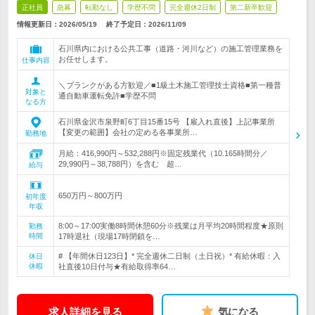
正社員
急募
転勤なし
学歴不問
完全週休2日制
第二新卒歓迎
情報更新日：2026/05/19
終了予定日：
2026/11/09
石川県内における公共工事（道路・河川など）の施工管理業務を
お任せします。
仕事内容
＼ブランクがある方歓迎／■1級土木施工管理技士資格■第一種普
対象と
通自動車運転免許■学歴不問
なる方
石川県金沢市泉野町6丁目15番15号 【雇入れ直後】上記事業所
【変更の範囲】会社の定める各事業所…
勤務地
月給：416,990円～532,288円※固定残業代（10.165時間分／
29,990円～38,788円）を含む 超…
給与
650万円～800万円
初年度
年収
8:00～17:00実働8時間休憩60分※残業は月平均20時間程度★原則
勤務
時間
17時退社（現場17時閉鎖を…
# 【年間休日123日】* 完全週休二日制（土日祝）* 有給休暇：入
休日
休暇
社直後10日付与★有給取得率64…
求人詳細を見る
気になる