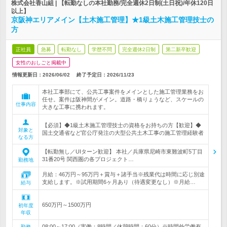
株式会社香山組 | 【転勤なしの本社勤務/完全週休2日制(土日祝)/年休120日
以上】
京阪神エリアメイン【土木施工管理】★1級土木施工管理技士の
方
正社員
急募
転勤なし
学歴不問
完全週休2日制
第二新卒歓迎
女性のおしごと掲載中
情報更新日：2026/06/02
終了予定日：
2026/11/23
本社工事部にて、公共工事案件をメインとした施工管理業務をお
任せ。案件は阪神間がメイン。道路・橋りょうなど、スケールの
仕事内容
大きな工事に携われます。
【必須】◆1級土木施工管理技士の資格をお持ちの方【歓迎】◆
対象と
国土交通省など官公庁発注の大型公共土木工事の施工管理経験者
なる方
【転勤無し／UIターン歓迎】 本社／兵庫県尼崎市東難波町5丁目
31番20号 関西圏の各プロジェクト…
勤務地
月給：46万円～95万円＋賞与＋諸手当※残業代は時間に応じ別途
支給します。※試用期間6ヶ月あり（待遇変更なし）※月給…
給与
650万円～1500万円
初年度
年収
08:00～17:00（実働：8時間／休憩時間：60分）※時間外労働有
勤務