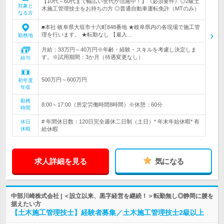
【10代～60代まで幅広い世代が活躍中！】《必須要件》◎2級土
対象と
木施工管理技士をお持ちの方 ◎普通自動車運転免許（MTのみ）
なる方
■本社 岐阜県大垣市十六町848番地 ★岐阜県内の各現場で施工管
理を行います。 ★転勤なし 【雇入…
勤務地
月給：33万円～40万円※年齢・経験・スキルを考慮し決定しま
す。※試用期間：3か月（待遇変更なし）
給与
500万円～600万円
初年度
年収
勤務
8:00～17:00（所定労働時間8時間）※休憩：60分
時間
# 年間休日数：120日完全週休二日制（土日）* 年末年始休暇* 有
休日
休暇
給休暇
求人詳細を見る
気になる
中部川崎株式会社 | ＜設立以来、黒字経営を継続！＞転勤無し◎静岡に腰を
据えたい方
【土木施工管理技士】経験者募集／土木施工管理技士2級以上