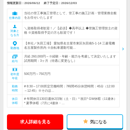
情報更新日：2026/06/12
終了予定日：
2026/12/03
当社の管工事施工管理として、管工事の施工計画・管理業務全般
をお任せいたします
仕事内容
＼資格取得者歓迎！／【必須】◆高卒以上 ◆管施工管理技士の資
対象と
格 ※資格取得予定の方も歓迎です！
なる方
【本社／矢田工場】 愛知県名古屋市東区矢田南5-1-14 三菱電機
名古屋製作所内 ※自転車通勤可能…
勤務地
月給 260,000円～※経験・年齢・能力を考慮して決定いたします
試用期間：3ヶ月（待遇に変更なし）
給与
500万円～750万円
初年度
年収
# 8:30～17:00所定労働時間：7時間45分休憩時間：45分（12:00
勤務
時間
～12:45）※そのほ…
# 年間休日130日週休2日制（土・日）* 祝日* GW休暇（11連休）
休日
休暇
* 夏季休暇（7月に4連休・…
求人詳細を見る
気になる