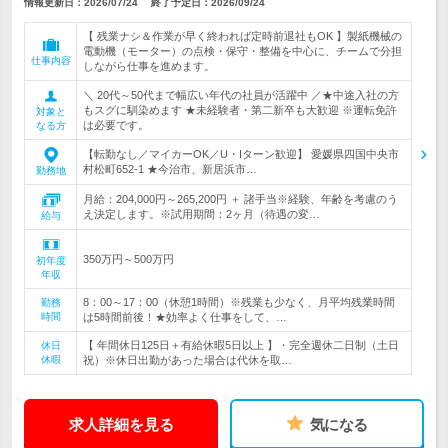
情報更新日：2026/07/24
終了予定日：
2026/09/24
【 残業ナシ＆作業が早く終われば定時前退社もOK 】製紙機械の
電動機（モーター）の点検・保守・整備を中心に、チームで分担
仕事内容
しながら仕事を進めます。
＼ 20代～50代まで幅広い年代の社員が活躍中 ／★中途入社の方
もスグに馴染めます ★未経験者・第二新卒も大歓迎 ※運転免許
対象と
は必要です。
なる方
【転勤なし／マイカーOK／U・Iターン歓迎】 愛媛県四国中央市
村松町652-1 ★今治市、新居浜市…
勤務地
月給：204,000円～265,200円 ＋ 諸手当※経験、年齢を考慮のう
え決定します。※試用期間：2ヶ月（待遇の変…
給与
350万円～500万円
初年度
年収
8：00～17：00（休憩1時間）※残業も少なく、月平均残業時間
勤務
時間
は5時間前後！★効率よく仕事をして、…
【 年間休日125日＋有給休暇5日以上 】・完全週休二日制（土日
休日
休暇
祝）※休日出勤があった場合は代休を取…
求人詳細を見る
気になる