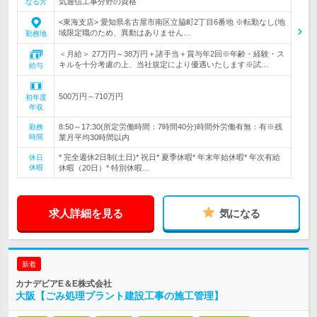
気通信工事分野の資格
なる方
<東海支店> 愛知県名古屋市南区立脇町2丁目6番地 ※転勤なし(地
域限定職のため、異動はありません…
勤務地
＜月給＞ 27万円～38万円＋諸手当＋賞与年2回※年齢・経験・ス
キルを十分考慮の上、当社規定により優遇いたします※試…
給与
500万円～710万円
初年度
年収
8:50～17:30(所定労働時間：7時間40分)時間外労働有無：有※残
勤務
時間
業月平均30時間以内
* 完全週休2日制(土日)* 祝日* 夏季休暇* 年末年始休暇* 年次有給
休日
休暇
休暇（20日）* 特別休暇…
求人詳細を見る
気になる
新着
カナデビアE＆E株式会社
大阪【ごみ処理プラント建設工事の施工管理】