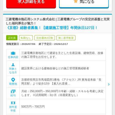
求人詳細を見る
気になる
三菱電機冷熱応用システム株式会社 | 三菱電機グループの安定的基盤と充実
した福利厚生が魅力！
《京都》経験者募集！【建築施工管理】年間休日127日！
正社員
転勤なし
完全週休2日制
第二新卒歓迎
情報更新日：2026/07/06
終了予定日：
2026/12/17
三菱電機京都地区にて建築を主とした生産設備、建物営繕、改修
の施工管理をお任せします。
仕事内容
建設業界における建物改修などの施工管理業務経験者
対象と
なる方
京都府長岡京市馬場図所1番地 《アクセス》JR 東海道本線「長
岡京駅」より徒歩12分 【雇入れ直後…
勤務地
月給：250,000円～350,000円※年齢・経験・スキルを考慮し決定
します。※試用期間：3か月（待遇変更なし）
給与
500万円～700万円
初年度
年収