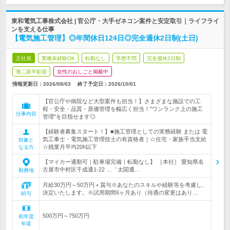
東和電気工事株式会社 | 官公庁・大手ゼネコン案件と安定取引｜ライフライ
ンを支える仕事
【電気施工管理】◎年間休日124日◎完全週休2日制(土日)
正社員
業種未経験OK
転勤なし
学歴不問
完全週休2日制
第二新卒歓迎
女性のおしごと掲載中
情報更新日：2026/08/03
終了予定日：
2026/10/01
【官公庁や病院など大型案件も担当！】さまざまな施設での工
程・安全・品質・原価管理を幅広く担当！"ワンランク上の施工
仕事内容
管理"を目指せます◎
【経験者募集スタート！】■施工管理としての実務経験 または 電
気工事士・電気施工管理技士の有資格者｜☆住宅・家族手当支給
対象と
☆残業月平均20h以下
なる方
【マイカー通勤可｜駐車場完備｜転勤なし】 ［本社］ 愛知県名
古屋市中村区千成通1-22 …「太閤通…
勤務地
月給30万円～50万円＋賞与※あなたのスキルや経験等を考慮し、
決定いたします。※試用期間6ヶ月あり（待遇の変更はあり…
給与
500万円～750万円
初年度
年収