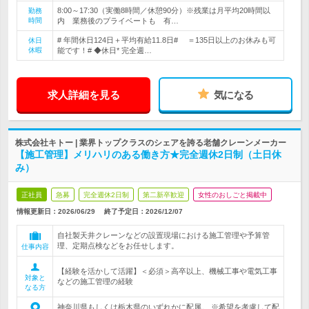
8:00～17:30（実働8時間／休憩90分）※残業は月平均20時間以
勤務
時間
内 業務後のプライベートも 有…
# 年間休日124日＋平均有給11.8日# ＝135日以上のお休みも可
休日
休暇
能です！# ◆休日* 完全週…
求人詳細を見る
気になる
株式会社キトー | 業界トップクラスのシェアを誇る老舗クレーンメーカー
【施工管理】メリハリのある働き方★完全週休2日制（土日休
み）
正社員
急募
完全週休2日制
第二新卒歓迎
女性のおしごと掲載中
情報更新日：2026/06/29
終了予定日：
2026/12/07
自社製天井クレーンなどの設置現場における施工管理や予算管
理、定期点検などをお任せします。
仕事内容
【経験を活かして活躍】＜必須＞高卒以上、機械工事や電気工事
対象と
などの施工管理の経験
なる方
神奈川県もしくは栃木県のいずれかに配属。 ※希望を考慮して配