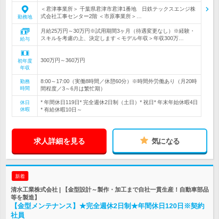
＜君津事業所＞ 千葉県君津市君津1番地 日鉄テックスエンジ株
式会社工事センター2階 ＜市原事業所＞…
勤務地
月給25万円～30万円※試用期間3ヶ月（待遇変更なし）※経験・
スキルを考慮の上、決定します＜モデル年収＞年収300万…
給与
300万円～360万円
初年度
年収
8:00～17:00（実働8時間／休憩60分）※時間外労働あり（月20時
勤務
時間
間程度／3～6月は繁忙期）
* 年間休日119日* 完全週休2日制（土日）* 祝日* 年末年始休暇4日
休日
休暇
* 有給休暇10日～
求人詳細を見る
気になる
新着
清水工業株式会社 | 【金型設計～製作・加工まで自社一貫生産！自動車部品
等を製造】
【金型メンテナンス】★完全週休2日制★年間休日120日※契約
社員