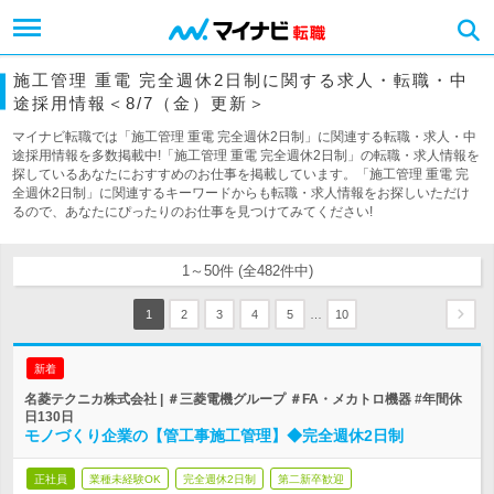
施工管理 重電 完全週休2日制に関する求人・転職・中
途採用情報＜8/7（金）更新＞
マイナビ転職では「施工管理 重電 完全週休2日制」に関連する転職・求人・中
途採用情報を多数掲載中!「施工管理 重電 完全週休2日制」の転職・求人情報を
探しているあなたにおすすめのお仕事を掲載しています。「施工管理 重電 完
全週休2日制」に関連するキーワードからも転職・求人情報をお探しいただけ
るので、あなたにぴったりのお仕事を見つけてみてください!
1～50件 (全482件中)
…
1
2
3
4
5
10
新着
名菱テクニカ株式会社 | ＃三菱電機グループ ＃FA・メカトロ機器 #年間休
日130日
モノづくり企業の【管工事施工管理】◆完全週休2日制
正社員
業種未経験OK
完全週休2日制
第二新卒歓迎