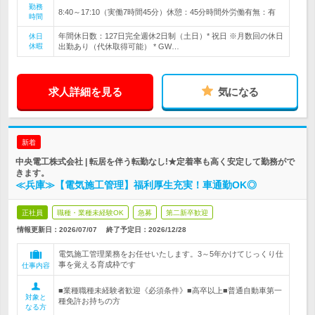
勤務
8:40～17:10（実働7時間45分）休憩：45分時間外労働有無：有
時間
年間休日数：127日完全週休2日制（土日）* 祝日 ※月数回の休日
休日
休暇
出勤あり（代休取得可能） * GW…
求人詳細を見る
気になる
新着
中央電工株式会社 | 転居を伴う転勤なし!★定着率も高く安定して勤務がで
きます。
≪兵庫≫【電気施工管理】福利厚生充実！車通勤OK◎
正社員
職種・業種未経験OK
急募
第二新卒歓迎
情報更新日：2026/07/07
終了予定日：
2026/12/28
電気施工管理業務をお任せいたします。3～5年かけてじっくり仕
事を覚える育成枠です
仕事内容
■業種職種未経験者歓迎《必須条件》■高卒以上■普通自動車第一
対象と
種免許お持ちの方
なる方