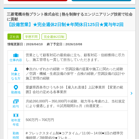
三菱電機冷熱プラント株式会社 | 熱を制御するエンジニアリング技術で社会
に貢献
【設備営業】★完全週休2日制★年間休日125日★賞与年2回
正社員
学歴不問
完全週休2日制
情報更新日：2026/04/10
終了予定日：
2026/10/08
営業として顧客対応の最前線に立ち、顧客対応・信頼獲得に尽力
し、施工管理も一貫して担当していただきます。
仕事内容
◆次のいずれかの経験 ⇒ 空調設備の提案や施工に関わった経験
／空調・機械・生産設備の保守・点検の経験／空調設備の設計や
対象と
施工管理の経験
なる方
愛媛県西条市ひうち8‐16 【雇入れ直後】上記事業所 【変更の範
囲】会社の定める各事業所
勤務地
月給260,000円～350,000円※経験、能力等を考慮の上、当社規定
により優遇します。※試用期間3ヵ月（待遇変更…
給与
500万円～700万円
初年度
年収
# フレックスタイム制■コアタイム／11:00～14:00■1日の標準労
勤務
時間
働時間／7時間45分■フレキ…