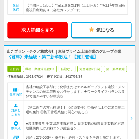
【年間休日120日】* 完全週休2日制（土日休み）* 祝日└年数回程
休日
休暇
度祝日出勤あり（会社カレンダーに…
求人詳細を見る
気になる
山九プラントテクノ株式会社 | 東証プライム上場企業のグループ企業
《君津》未経験・第二新卒歓迎！【施工管理】
正社員
職種・業種未経験OK
転勤なし
完全週休2日制
第二新卒歓迎
情報更新日：2026/07/24
終了予定日：
2027/01/14
当社の建設工事部にて化学またはエネルギープラント建設・メン
テナンスの施工管理をお任せします。★ワークライフバランス良
仕事内容
好で働きやすい好環境◎
【第二新卒の方も歓迎！】《必須要件》◎高卒以上◎普通自動車
対象と
運転免許 ◎施工管理業務に関心のある方
なる方
■君津事業所 千葉県君津市君津１ 日本製鉄(株)東日本製鉄所君津
地区構内 山九(株)エンジ総合セン…
勤務地
月給：273,000円～※年齢・経験・スキルを考慮し決定します。