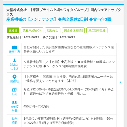
大裕株式会社 | 【東証プライム上場のワキタグループ】国内シェアトップク
ラス
産業機械の【メンテナンス】◆完全週休2日制 ◆賞与年3回
正社員
業種未経験OK
転勤なし
完全週休2日制
第二新卒歓迎
情報更新日：2026/06/19
終了予定日：
2026/10/29
当社が開発した仮設機材整備装置などの産業機械メンテナンス業
務をお任せいたします
仕事内容
＼経験者歓迎！／【必須】◆高卒以上 ◆産業機械・建機等のメン
対象と
テナンス経験 ◆シーケンス制御調整業務経験
なる方
【お客様先】 関西圏 ※入社後、当面の間は関西圏のユーザー先
で業務を覚えていただきます 【本社】…
勤務地
月給 292,000円～※固定残業代 64,000円～（30.0時間／月）を含
む 超過分は別途支給※経験・年齢・能力…
給与
450万円～700万円
初年度
年収
1年単位の変形労働時間制（週平均40時間以内）休憩時間：60分
勤務
時間
※2027年4月1日より変形労働時間制…