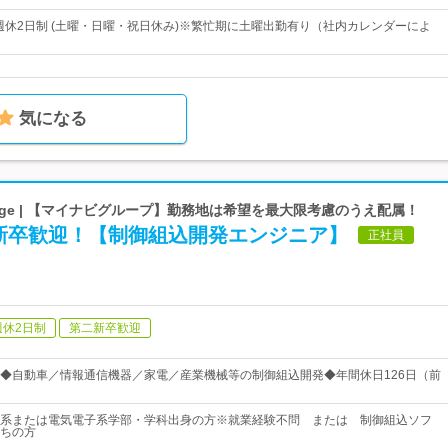
* 週休2日制 (土曜・日曜・祝日休み)※繁忙期に土曜出勤有り（社内カレンダーによ
気になる
ge | 【マイナビグループ】勤務地は希望を最大限考慮のうえ配属！
新卒歓迎！【制御組込開発エンジニア】
正社員
週休2日制
第二新卒歓迎
◆自動車／情報通信機器／家電／産業機械等の制御組込開発◆年間休日126日（前
系または電気電子系学部・学科出身の方※就業経験不問 または 制御組込ソフ
ちの方