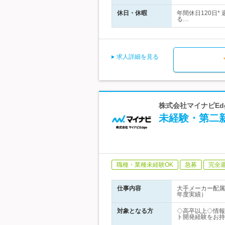
休日・休暇
年間休日120日
る…
求人詳細を見る
株式会社マイナビEd
未経験・第二
職種・業種未経験OK
急募
完全
仕事内容
大手メーカー配属
年度実績）
対象となる方
◇高卒以上◇情報
ト開発経験をお持