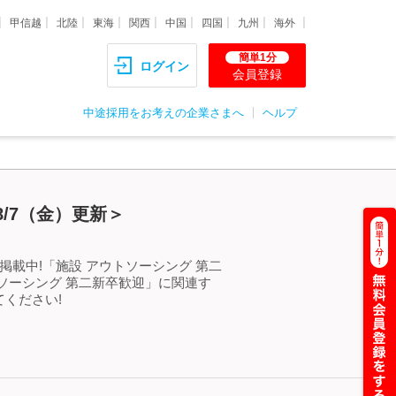
甲信越
北陸
東海
関西
中国
四国
九州
海外
簡単1分
ログイン
会員登録
中途採用をお考えの企業さまへ
ヘルプ
/7（金）更新＞
載中!「施設 アウトソーシング 第二
ソーシング 第二新卒歓迎」に関連す
ください!