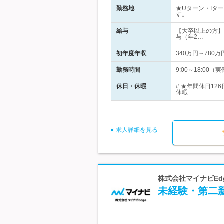
勤務地
★Uターン・Iタ
す。…
給与
【大卒以上の方】月
与（年2…
初年度年収
340万円～780万
勤務時間
9:00～18:00
休日・休暇
# ★年間休日1
休暇…
求人詳細を見る
株式会社マイナビEd
未経験・第二