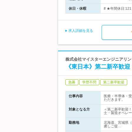
休日・休暇
# ★年間休日:12
求人詳細を見る
株式会社マイスターエンジニアリング
《東日本》第二新卒歓迎
急募
学歴不問
第二新卒歓迎
仕事内容
医療・半導体・受
ただきます。
対象となる方
＜第二新卒歓迎！
士・製造オペレー
勤務地
北海道、宮城県（
慮しご提…