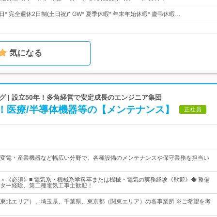
1日* 完全週休2日制(土日祝)* GW* 夏季休暇* 年末年始休暇* 慶弔休暇…
気になる
 | 設立50年！多角経営で安定成長のエンジニア集団
！医療/半導体機器等の【メンテナンス】
正社員
変電・産業機器など幅広い分野で、各種設備のメンテナンスや保守業務を担当い
＞《必須》■ 電気系・機械系学科卒または機械・電気の実務経験《歓迎》◆ 整備
ター経験、第二種電気工事士歓迎！
東北エリア）、埼玉県、千葉県、東京都（関東エリア）の各事業所 ※ご希望を考