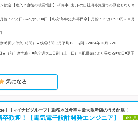
ーン歓迎 【雇入れ直後の就業場所】 研修中は以下の自社研修施設での勤務となりま
給：22万円～45万6,000円【高校/高卒/短大/専門卒】月給：19万7,500円～※賞
円
（実働8時間／休憩1時間）★残業時間は月平均12.9時間（2024年10月～20…
26日★（前年度実績）■完全週休二日制（土・日）※配属先により異なる■祝日■夏季
気になる
ge | 【マイナビグループ】勤務地は希望を最大限考慮のうえ配属！
新卒歓迎！【電気電子設計開発エンジニア】
正社員