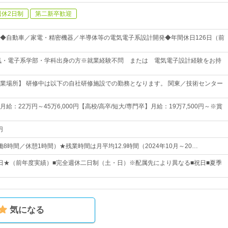
週休2日制
第二新卒歓迎
◆自動車／家電・精密機器／半導体等の電気電子系設計開発◆年間休日126日（前
気・電子系学部・学科出身の方※就業経験不問 または 電気電子設計経験をお持
業場所】 研修中は以下の自社研修施設での勤務となります。 関東／技術センター
給：22万円～45万6,000円【高校/高卒/短大/専門卒】月給：19万7,500円～※賞
円
（実働8時間／休憩1時間）★残業時間は月平均12.9時間（2024年10月～20…
26日★（前年度実績）■完全週休二日制（土・日）※配属先により異なる■祝日■夏季
気になる