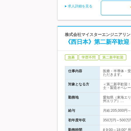
求人詳細を見る
株式会社マイスターエンジニアリング
《西日本》第二新卒歓迎
急募
学歴不問
第二新卒歓迎
仕事内容
医療・半導体・受
ただきます。
対象となる方
＜第二新卒歓迎！
士・製造オペレー
勤務地
愛知県（東海エリ
州エリア）…
給与
月給:205,000
初年度年収
350万円～500万
勤務時間
# 9:00～18: