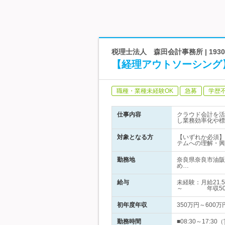
税理士法人 森田会計事務所 | 19
【経理アウトソーシング】
職種・業種未経験OK
急募
学歴
仕事内容
クラウド会計を活
し業務効率化や標
対象となる方
【いずれか必須】
テムへの理解・興
勤務地
奈良県奈良市油阪
め…
給与
未経験：月給21
～ 年収50
初年度年収
350万円～600万
勤務時間
■08:30～17: