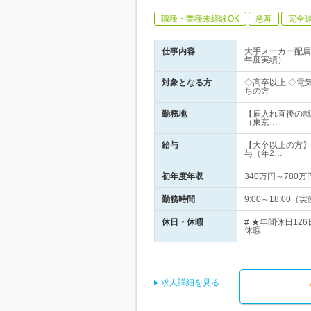
職種・業種未経験OK
急募
完全
仕事内容
大手メーカー配属
年度実績）
対象となる方
◇高卒以上 ◇電
ちの方
勤務地
【雇入れ直後の就
（東京…
給与
【大卒以上の方】月
与（年2…
初年度年収
340万円～780万
勤務時間
9:00～18:00
休日・休暇
# ★年間休日1
休暇…
求人詳細を見る