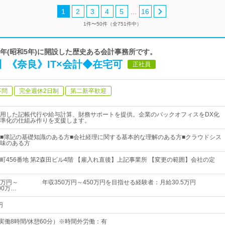
…
1
2
3
4
5
16
1件〜50件（全751件中）
30年(昭和5年)に開設した歴史ある会計事務所です。
《奈良》IT×会計◆在宅可
正社員
不問
完全週休2日制
第二新卒歓迎
用した記帳代行や給与計算、財務サポートを提供。企業のバックオフィスをDX化
準化の仕組み作りを支援します。
■簿記の基礎知識のある方■会社経理に関する基本的な理解のある方■クラウドシス
味のある方
町456番地 第2森田ビル4階 【雇入れ直後】上記事業所 【変更の範囲】会社の定
.5万円～ 年収350万円～450万円を目指せる経験者：月給30.5万円
0万…
円
30（実働8時間/休憩60分）※時間外労働：有