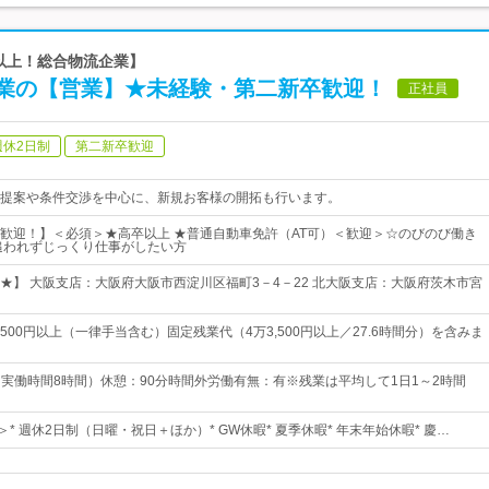
年以上！総合物流企業】
業の【営業】★未経験・第二新卒歓迎！
正社員
週休2日制
第二新卒歓迎
提案や条件交渉を中心に、新規お客様の開拓も行います。
歓迎！】＜必須＞★高卒以上 ★普通自動車免許（AT可）＜歓迎＞☆のびのび働き
追われずじっくり仕事がしたい方
★】 大阪支店：大阪府大阪市西淀川区福町3－4－22 北大阪支店：大阪府茨木市宮
,500円以上（一律手当含む）固定残業代（4万3,500円以上／27.6時間分）を含みま
00（実働時間8時間）休憩：90分時間外労働有無：有※残業は平均して1日1～2時間
＞* 週休2日制（日曜・祝日＋ほか）* GW休暇* 夏季休暇* 年末年始休暇* 慶…