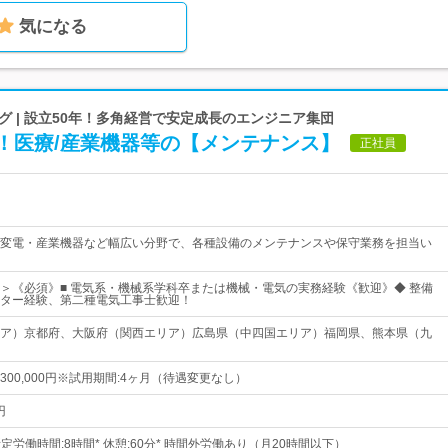
気になる
 | 設立50年！多角経営で安定成長のエンジニア集団
！医療/産業機器等の【メンテナンス】
正社員
変電・産業機器など幅広い分野で、各種設備のメンテナンスや保守業務を担当い
＞《必須》■ 電気系・機械系学科卒または機械・電気の実務経験《歓迎》◆ 整備
ター経験、第二種電気工事士歓迎！
ア）京都府、大阪府（関西エリア）広島県（中四国エリア）福岡県、熊本県（九
円～300,000円※試用期間:4ヶ月（待遇変更なし）
円
00* 所定労働時間:8時間* 休憩:60分* 時間外労働あり（月20時間以下）