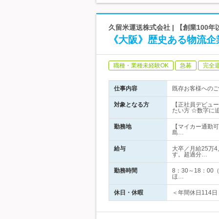
久留米運送株式会社 | 【創業100
《大阪》歴史ある物流企
職種・業種未経験OK
急募
完全
仕事内容
既存お客様へのご
対象となる方
【正社員デビュー
たい方 ☆数字に
勤務地
【マイカー通勤可
島…
給与
大卒／月給25万4
す。超過分…
勤務時間
8：30～18：
ほ…
休日・休暇
＜年間休日114日