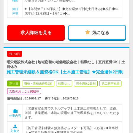
時間
＼働き方のポイント1／転勤がな…
# 【年間休日125日以上】◆完全週休2日制(土日休み)◆祝日◆年
休日
休暇
末年始(12月29日～1月4日)◆…
求人詳細を見る
気になる
残り3日
昭栄建設株式会社 | 地域密着の老舗建設会社｜転勤なし｜直行直帰OK｜土
日休み
施工管理未経験＆無資格OK【土木施工管理】★完全週休2日制
正社員
職種・業種未経験OK
転勤なし
完全週休2日制
第二新卒歓迎
女性のおしごと掲載中
情報更新日：2026/02/17
終了予定日：
2026/08/10
【老舗安定企業でスキルアップ】土木施工管理職として、道路、
河川、農業用地・水路の現場の施工管理業務を担当していただき
仕事内容
ます。
【施工管理未経験＆無資格からスタート可能】＜必須＞■高卒以
対象と
上 ■普通自動車免許 ■建築業界での経験