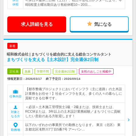
≪休日≫週休二日制（土日）、祝日※会社カレンダーにより、年
休日
休暇
8回程度土曜出勤日あり有給休暇10～20日…
求人詳細を見る
気になる
新着
昭和株式会社 | まちづくりを総合的に支える総合コンサルタント
まちづくりを支える【土木設計】完全週休2日制
正社員
急募
学歴不問
完全週休2日制
女性のおしごと掲載中
情報更新日：2026/03/17
終了予定日：
2026/09/14
【都市整備プロジェクトにおいてインフラ（主に道路）の土木設
計業務をお任せ！】社会インフラを支え、多くの人々の暮らしに
仕事内容
貢献できる仕事です。
＜必須＞土木施工管理技士1級・2級または、技術士または、
RCCMまたは、3年以上の土木設計業務経験／まちづくりに貢献
対象と
したい意欲のある方歓迎します！
なる方
以下のいずれかの事業所での勤務となります。 東京（北区） 東
京都北区滝野川7丁目5番7号 アーバン…
勤務地