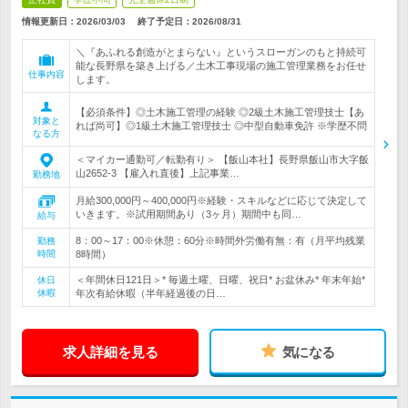
情報更新日：2026/03/03
終了予定日：
2026/08/31
＼『あふれる創造がとまらない』というスローガンのもと持続可
能な長野県を築き上げる／土木工事現場の施工管理業務をお任せ
仕事内容
します。
【必須条件】◎土木施工管理の経験 ◎2級土木施工管理技士【あ
対象と
れば尚可】◎1級土木施工管理技士 ◎中型自動車免許 ※学歴不問
なる方
＜マイカー通勤可／転勤有り＞ 【飯山本社】長野県飯山市大字飯
山2652-3 【雇入れ直後】上記事業…
勤務地
月給300,000円～400,000円※経験・スキルなどに応じて決定して
いきます。※試用期間あり（3ヶ月）期間中も同…
給与
8：00～17：00※休憩：60分※時間外労働有無：有（月平均残業
勤務
時間
8時間）
＜年間休日121日＞* 毎週土曜、日曜、祝日* お盆休み* 年末年始*
休日
休暇
年次有給休暇（半年経過後の日…
求人詳細を見る
気になる