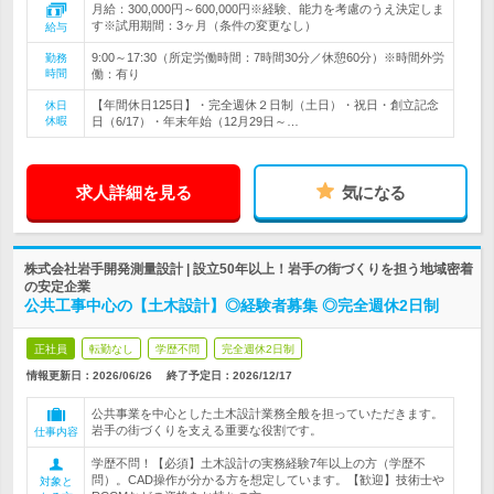
月給：300,000円～600,000円※経験、能力を考慮のうえ決定しま
す※試用期間：3ヶ月（条件の変更なし）
給与
9:00～17:30（所定労働時間：7時間30分／休憩60分）※時間外労
勤務
時間
働：有り
【年間休日125日】・完全週休２日制（土日）・祝日・創立記念
休日
休暇
日（6/17）・年末年始（12月29日～…
求人詳細を見る
気になる
株式会社岩手開発測量設計 | 設立50年以上！岩手の街づくりを担う地域密着
の安定企業
公共工事中心の【土木設計】◎経験者募集 ◎完全週休2日制
正社員
転勤なし
学歴不問
完全週休2日制
情報更新日：2026/06/26
終了予定日：
2026/12/17
公共事業を中心とした土木設計業務全般を担っていただきます。
岩手の街づくりを支える重要な役割です。
仕事内容
学歴不問！【必須】土木設計の実務経験7年以上の方（学歴不
問）。CAD操作が分かる方を想定しています。【歓迎】技術士や
対象と