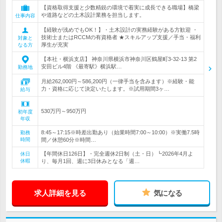
【資格取得支援と少数精鋭の環境で着実に成長できる職場】橋梁
や道路などの土木設計業務を担当します。
仕事内容
【経験が浅めでもOK！】・土木設計の実務経験がある方歓迎 ・
技術士またはRCCMの有資格者 ★スキルアップ支援／手当・福利
対象と
厚生が充実
なる方
【本社・横浜支店】 神奈川県横浜市神奈川区鶴屋町3-32-13 第2
安田ビル4階 《最寄駅》横浜駅…
勤務地
月給262,000円～586,200円（一律手当を含みます）※経験・能
力・資格に応じて決定いたします。※試用期間3ヶ…
給与
530万円～950万円
初年度
年収
8:45～17:15※時差出勤あり（始業時間7:00～10:00）※実働7.5時
勤務
時間
間／休憩60分※時間…
【年間休日126日】・完全週休2日制（土・日）┗2026年4月よ
休日
休暇
り、毎月1回、週に3日休みとなる「週…
求人詳細を見る
気になる