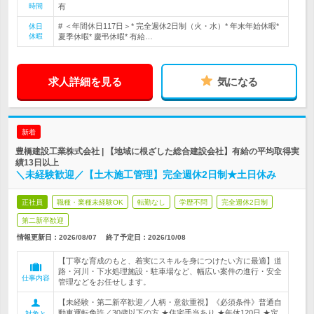
時間
有
# ＜年間休日117日＞* 完全週休2日制（火・水）* 年末年始休暇*
休日
休暇
夏季休暇* 慶弔休暇* 有給…
求人詳細を見る
気になる
新着
豊橋建設工業株式会社 | 【地域に根ざした総合建設会社】有給の平均取得実
績13日以上
＼未経験歓迎／【土木施工管理】完全週休2日制★土日休み
正社員
職種・業種未経験OK
転勤なし
学歴不問
完全週休2日制
第二新卒歓迎
情報更新日：2026/08/07
終了予定日：
2026/10/08
【丁寧な育成のもと、着実にスキルを身につけたい方に最適】道
路・河川・下水処理施設・駐車場など、幅広い案件の進行・安全
仕事内容
管理などをお任せします。
【未経験・第二新卒歓迎／人柄・意欲重視】《必須条件》普通自
動車運転免許／30歳以下の方 ★住宅手当あり ★年休120日 ★定
対象と