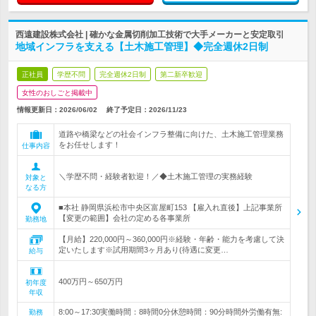
西遠建設株式会社 | 確かな金属切削加工技術で大手メーカーと安定取引
地域インフラを支える【土木施工管理】◆完全週休2日制
正社員
学歴不問
完全週休2日制
第二新卒歓迎
女性のおしごと掲載中
情報更新日：2026/06/02
終了予定日：
2026/11/23
道路や橋梁などの社会インフラ整備に向けた、土木施工管理業務
をお任せします！
仕事内容
＼学歴不問・経験者歓迎！／◆土木施工管理の実務経験
対象と
なる方
■本社 静岡県浜松市中央区富屋町153 【雇入れ直後】上記事業所
【変更の範囲】会社の定める各事業所
勤務地
【月給】220,000円～360,000円※経験・年齢・能力を考慮して決
定いたします※試用期間3ヶ月あり(待遇に変更…
給与
400万円～650万円
初年度
年収
8:00～17:30実働時間：8時間0分休憩時間：90分時間外労働有無:
勤務