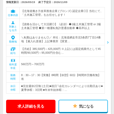
情報更新日：2026/05/19
終了予定日：
2026/11/09
【北海道働き方改革推進企業 (ブロンズ) 認定企業◎】当社にて、
「土木施工管理」をお任せします！
仕事内容
【資格を活かして大活躍◎】《必須》◆1級土木施工管理 or 2級
対象と
土木施工管理 ◆第一種運転免許普通自動車 ◆高卒以上
なる方
＼転勤はありません◎／ 本社：北海道網走市北5条西7丁目14番
地 【雇入れ直後】上記事業所 【変更…
勤務地
【月給】385,500円～425,000円 ※上記には固定残業代として45
時間/90,500円～95,000円分含む…
給与
560万円～700万円
初年度
年収
8：30～17：30【実働】8時間【休憩】60分【時間外労働有無】
勤務
時間
有
■完全週休2日制 (土日)■祝日└会社カレンダーにより出勤日あり■
休日
休暇
夏季休暇：3日間 ■年末年始休暇：…
求人詳細を見る
気になる