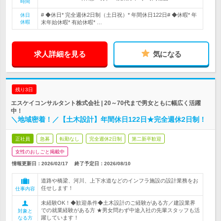
時間
# ◆休日* 完全週休2日制（土日祝）* 年間休日122日# ◆休暇* 年
休日
休暇
末年始休暇* 有給休暇* …
求人詳細を見る
気になる
残り3日
エスケイコンサルタント株式会社 | 20～70代まで男女ともに幅広く活躍
中！
＼地域密着！／【土木設計】年間休日122日★完全週休2日制！
正社員
急募
転勤なし
完全週休2日制
第二新卒歓迎
女性のおしごと掲載中
情報更新日：2026/02/17
終了予定日：
2026/08/10
道路や橋梁、河川、上下水道などのインフラ施設の設計業務をお
任せします！
仕事内容
未経験OK！◆歓迎条件◆土木設計のご経験がある方／建設業界
での就業経験がある方 ★男女問わず中途入社の先輩スタッフも活
対象と
躍しています！
なる方