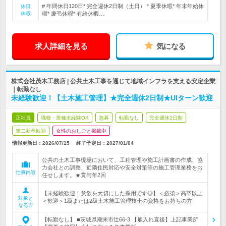
# 年間休日120日* 完全週休2日制（土日） * 夏季休暇* 年末年始休
休日
休暇
暇* 慶弔休暇* 有給休暇…
求人詳細を見る
気になる
株式会社茂木工務店 | 公共土木工事を通じて地域インフラを支える安定企業
｜転勤なし
未経験歓迎！【土木施工管理】★完全週休2日制★UIターン歓迎
正社員
職種・業種未経験OK
急募
転勤なし
完全週休2日制
第二新卒歓迎
女性のおしごと掲載中
情報更新日：2026/07/15
終了予定日：
2027/01/04
公共の土木工事現場において、工程管理や施工計画書の作成、協
力会社との調整、近隣住民対応や安全対策等の施工管理業務をお
仕事内容
任せします。★賞与年2回
【未経験歓迎！意欲を大切にした採用です◎】＜必須＞高卒以上
対象と
＜歓迎＞1級または2級土木施工管理技士の資格をお持ちの方
なる方
【転勤なし】 ■茨城県潮来市辻66-3 【雇入れ直後】上記事業所