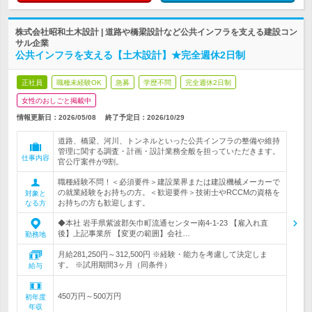
株式会社昭和土木設計 | 道路や橋梁設計など公共インフラを支える建設コン
サル企業
公共インフラを支える【土木設計】★完全週休2日制
正社員
職種未経験OK
急募
学歴不問
完全週休2日制
女性のおしごと掲載中
情報更新日：2026/05/08
終了予定日：
2026/10/29
道路、橋梁、河川、トンネルといった公共インフラの整備や維持
管理に関する調査・計画・設計業務全般を担っていただきます。
仕事内容
官公庁案件が9割。
職種経験不問！＜必須要件＞建設業界または建設機械メーカーで
の就業経験をお持ちの方。＜歓迎要件＞技術士やRCCMの資格を
対象と
お持ちの方も歓迎します。
なる方
◆本社 岩手県紫波郡矢巾町流通センター南4-1-23 【雇入れ直
後】上記事業所 【変更の範囲】会社…
勤務地
月給281,250円～312,500円 ※経験・能力を考慮して決定しま
す。 ※試用期間3ヶ月（同条件）
給与
450万円～500万円
初年度
年収