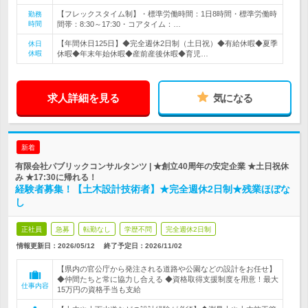
【フレックスタイム制】・標準労働時間：1日8時間・標準労働時
勤務
時間
間帯：8:30～17:30・コアタイム：…
【年間休日125日】◆完全週休2日制（土日祝）◆有給休暇◆夏季
休日
休暇
休暇◆年末年始休暇◆産前産後休暇◆育児…
求人詳細を見る
気になる
新着
有限会社パブリックコンサルタンツ | ★創立40周年の安定企業 ★土日祝休
み ★17:30に帰れる！
経験者募集！【土木設計技術者】★完全週休2日制★残業ほぼな
し
正社員
急募
転勤なし
学歴不問
完全週休2日制
情報更新日：2026/05/12
終了予定日：
2026/11/02
【県内の官公庁から発注される道路や公園などの設計をお任せ】
◆仲間たちと常に協力し合える ◆資格取得支援制度を用意！最大
仕事内容
15万円の資格手当も支給