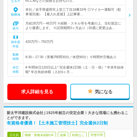
RCCMなどの資格をお持ちの方。
なる方
本社／岩手県盛岡市上堂三丁目18番33号 ◎マイカー通勤可（駐
車場完備） 【雇入れ直後】上記事業…
勤務地
月給28万円～46万円 ※経験・スキル等を考慮の上、当社規定に
より優遇します。 ※試用期間3ヶ月あり（待遇に変更はあ…
給与
420万円～750万円
初年度
年収
勤務
8:30～17:30（実働7時間30分／休憩90分）※時間外労働あり
時間
# 年間休日120日以上* 完全週休2日制（土・日・祝）* 年末年始休
休日
休暇
暇* 年次有給休暇（入社6ヶ月…
求人詳細を見る
気になる
新太平洋建設株式会社 | 1925年創立の安定企業！大きな現場にも携わるこ
とができます。
有資格者優遇！【土木施工管理技士】完全週休2日制
正社員
職種・業種未経験OK
急募
転勤なし
学歴不問