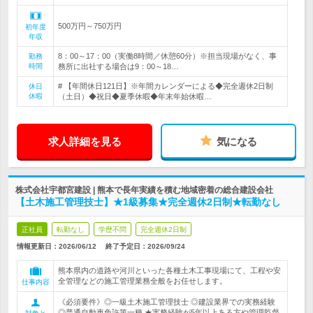
500万円～750万円
初年度
年収
8：00～17：00（実働8時間／休憩60分）※担当現場がなく、事
勤務
時間
務所に出社する場合は9：00～18…
# 【年間休日121日】※年間カレンダーによる◆完全週休2日制
休日
休暇
（土日）◆祝日◆夏季休暇◆年末年始休暇…
求人詳細を見る
気になる
株式会社宇都宮建設 | 熊本で長年実績を積む地域密着の総合建設会社
【土木施工管理技士】★1級募集★完全週休2日制★転勤なし
正社員
転勤なし
学歴不問
完全週休2日制
情報更新日：2026/06/12
終了予定日：
2026/09/24
熊本県内の道路や河川といった各種土木工事現場にて、工程や安
全管理などの施工管理業務全般をお任せします。
仕事内容
《必須要件》◎一級土木施工管理技士 ◎建設業界での実務経験
◎普通自動車免許第一種 ★実務経験が5年以上ある方や管理監督