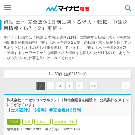
施設 土木 完全週休2日制に関する求人・転職・中途採
用情報＜8/7（金）更新＞
マイナビ転職では「施設 土木 完全週休2日制」に関連する転職・求人・中途採
用情報を多数掲載中!「施設 土木 完全週休2日制」の転職・求人情報を探してい
るあなたにおすすめのお仕事を掲載しています。「施設 土木 完全週休2日制」
に関連するキーワードからも転職・求人情報をお探しいただけるので、あなた
にぴったりのお仕事を見つけてみてください!
1～50件 (全6213件中)
…
1
2
3
4
5
100
株式会社コーセツコンサルタント | 無借金経営を継続中！公共案件をメイン
に手がけています
【土木設計】《横浜》◆完全週休2日制
正社員
急募
転勤なし
完全週休2日制
情報更新日：2026/07/24
終了予定日：
2027/01/14