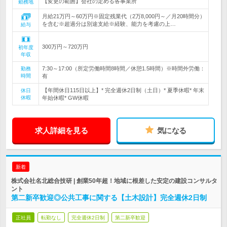
【変更の範囲】会社の定める各事業所
勤務地
月給21万円～60万円※固定残業代（2万8,000円～／月20時間分）
を含む※超過分は別途支給※経験、能力を考慮の上…
給与
300万円～720万円
初年度
年収
7:30～17:00（所定労働時間8時間／休憩1.5時間）※時間外労働：
勤務
時間
有
【年間休日115日以上】* 完全週休2日制（土日）* 夏季休暇* 年末
休日
休暇
年始休暇* GW休暇
求人詳細を見る
気になる
新着
株式会社名北総合技研 | 創業50年超！地域に根差した安定の建設コンサルタ
ント
第二新卒歓迎◎公共工事に関する【土木設計】完全週休2日制
正社員
転勤なし
完全週休2日制
第二新卒歓迎