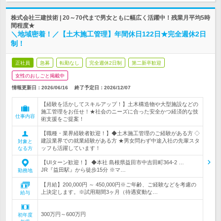
株式会社三建技術 | 20～70代まで男女ともに幅広く活躍中！残業月平均5時
間程度★
＼地域密着！／【土木施工管理】年間休日122日★完全週休2日
制！
正社員
急募
転勤なし
完全週休2日制
第二新卒歓迎
女性のおしごと掲載中
情報更新日：2026/06/16
終了予定日：
2026/12/07
【経験を活かしてスキルアップ！】土木構造物や大型施設などの
施工管理をお任せ！★社会のニーズに合った安全かつ経済的な技
仕事内容
術支援をご提案！
【職種・業界経験者歓迎！】◆土木施工管理のご経験がある方 ◇
建設業界での就業経験がある方 ★男女問わず中途入社の先輩スタ
対象と
ッフも活躍しています！
なる方
【UIターン歓迎！】 ◆本社 島根県益田市中吉田町364-2 …
JR『益田駅』から徒歩15分 ※マ…
勤務地
【月給】200,000円 ～ 450,000円※ご年齢、ご経験などを考慮の
上決定します。※試用期間3ヶ月（待遇変動な…
給与
300万円～600万円
初年度