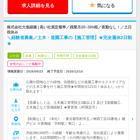
求人詳細を見る
気になる
株式会社大進緑建 | 高い社員定着率／残業月20~30h程／夜勤なし！／土日
祝休み
＼経験者募集／土木・造園工事の【施工管理】★完全週休2日制
★
正社員
急募
転勤なし
学歴不問
完全週休2日制
女性のおしごと掲載中
情報更新日：2026/06/23
終了予定日：
2026/12/14
公園や団地などの緑地、街路樹などの造園工事やエクステリアな
どの土木工事を行う施工管理★年間休日121日！休みもしっかり
仕事内容
取れます！
【造園もしくは、土木施工管理技士2級以上】及び【造園施工、
対象と
土木施工など現場経験】★要普免（AT限定可）
なる方
【転勤なし】 《本社》 ・東京都羽村市五ノ神四丁目15番地１ 榎
戸ビル ※青梅線「羽村駅／東口」よ…
勤務地
月給380,000円～※経験・年齢を考慮の上、当社規定により優遇
します。※試用期間3ヶ月（その間の給与の変動なし）
給与