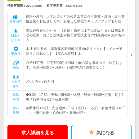
情報更新日：2026/08/07
終了予定日：
2027/01/28
道路や河川、上下水道などの公共工事に伴う調査・計画・設計業
務全般をお任せします。安定した環境でキャリアアップも可能！
仕事内容
現場経験を活かせる！【必須】高卒以上で土木設計または施工管
理の経験、および技術士や施工管理技士等の対象資格をお持ちの
対象と
方
なる方
本社 愛知県名古屋市北区新堀町49番地(名北ビル) 【マイカー通
勤可／転勤なし】 【雇入れ直後】上…
勤務地
月給31万円～42万5000円※経験・能力等を考慮の上、決定しま
す。※試用期間6ヶ月あり（期間中の待遇変更なし）
給与
540万円～720万円
初年度
年収
◆8:30～17:30・実働／8時間・休憩／60分・時間外労働／有 (月
勤務
時間
平均19時間程度)※毎週水曜…
年間休日125日・完全週休2日制（土日）・祝日・有給休暇（10日
休日
休暇
～）・慶弔休暇・GW休暇・夏季休暇・…
求人詳細を見る
気になる