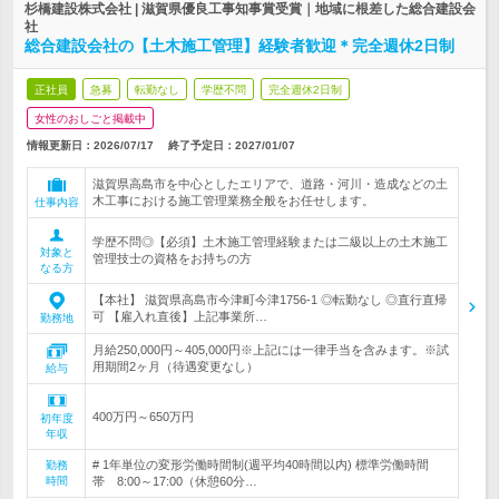
杉橋建設株式会社 | 滋賀県優良工事知事賞受賞｜地域に根差した総合建設会
社
総合建設会社の【土木施工管理】経験者歓迎＊完全週休2日制
正社員
急募
転勤なし
学歴不問
完全週休2日制
女性のおしごと掲載中
情報更新日：2026/07/17
終了予定日：
2027/01/07
滋賀県高島市を中心としたエリアで、道路・河川・造成などの土
木工事における施工管理業務全般をお任せします。
仕事内容
学歴不問◎【必須】土木施工管理経験または二級以上の土木施工
対象と
管理技士の資格をお持ちの方
なる方
【本社】 滋賀県高島市今津町今津1756-1 ◎転勤なし ◎直行直帰
可 【雇入れ直後】上記事業所…
勤務地
月給250,000円～405,000円※上記には一律手当を含みます。※試
用期間2ヶ月（待遇変更なし）
給与
400万円～650万円
初年度
年収
# 1年単位の変形労働時間制(週平均40時間以内) 標準労働時間
勤務
時間
帯 8:00～17:00（休憩60分…