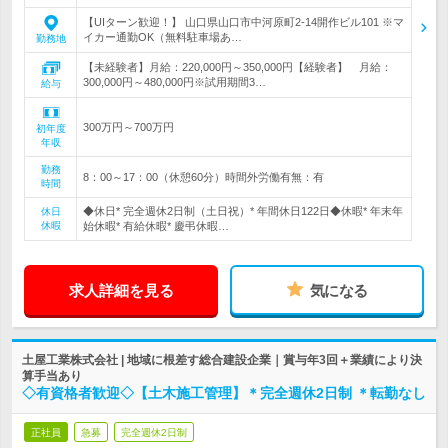
【UIターン歓迎！】 山口県山口市中河原町2-14開作ビル101 ※マ
イカー通勤OK（無料駐車場あ…
勤務地
【未経験者】月給：220,000円～350,000円【経験者】 月給：
300,000円～480,000円※試用期間3…
給与
300万円～700万円
初年度
年収
勤務
8：00～17：00（休憩60分）時間外労働有無：有
時間
◆休日* 完全週休2日制（土日祝）* 年間休日122日◆休暇* 年末年
休日
休暇
始休暇* 有給休暇* 慶弔休暇…
求人詳細を見る
気になる
土屋工業株式会社 | 地域に根差す総合建設企業｜賞与年3回＋業績により決
算手当あり
◇有資格者歓迎◇【土木施工管理】＊完全週休2日制 ＊転勤なし
正社員
急募
完全週休2日制