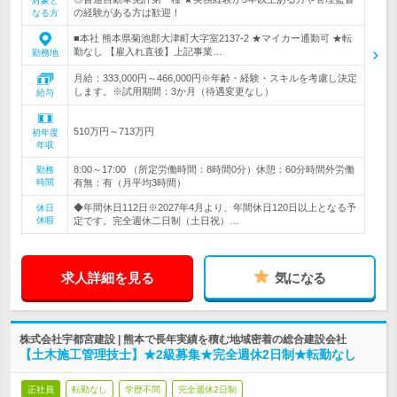
対象と
の経験がある方は歓迎！
なる方
■本社 熊本県菊池郡大津町大字室2137-2 ★マイカー通勤可 ★転
勤なし 【雇入れ直後】上記事業…
勤務地
月給：333,000円～466,000円※年齢・経験・スキルを考慮し決定
します。※試用期間：3か月（待遇変更なし）
給与
510万円～713万円
初年度
年収
8:00～17:00 （所定労働時間：8時間0分）休憩：60分時間外労働
勤務
時間
有無：有（月平均3時間）
◆年間休日112日※2027年4月より、年間休日120日以上となる予
休日
休暇
定です。完全週休二日制（土日祝）…
求人詳細を見る
気になる
株式会社宇都宮建設 | 熊本で長年実績を積む地域密着の総合建設会社
【土木施工管理技士】★2級募集★完全週休2日制★転勤なし
正社員
転勤なし
学歴不問
完全週休2日制