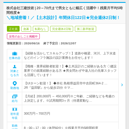
株式会社三建技術 | 20～70代まで男女ともに幅広く活躍中！残業月平均5時
間程度★
＼地域密着！／【土木設計】年間休日122日★完全週休2日制！
正社員
急募
転勤なし
完全週休2日制
第二新卒歓迎
女性のおしごと掲載中
情報更新日：2026/06/16
終了予定日：
2026/12/07
【経験を活かしてスキルアップ！】道路や橋梁、河川、上下水道
などのインフラ施設の設計業務をお任せします！
仕事内容
【職種・業界経験者歓迎！】◆土木設計のご経験がある方 ◇建設
業界での就業経験がある方 ★男女問わず中途入社の先輩スタッフ
対象と
も活躍しています！
なる方
【UIターン歓迎！】 ◆本社 島根県益田市中吉田町364-2 …
JR『益田駅』から徒歩15分 ※マ…
勤務地
【月給】200,000円 ～ 450,000円※ご年齢、ご経験などを考慮の
上決定します。※試用期間3ヶ月（待遇変動な…
給与
300万円～700万円
初年度
年収
勤務
8：00～17：00（休憩60分）※残業月平均5時間程度