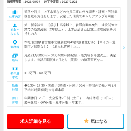
情報更新日：2026/08/07
終了予定日：
2027/01/28
道路や河川、上下水道などの公共工事に伴う調査・計画・設計業
務全般をお任せします。安定した環境でキャリアアップも可能！
仕事内容
第二新卒歓迎！【必須】高卒以上、普通自動車免許、建設関連企
業での就業経験（2年以上）、土木設計または施工管理経験をお
対象と
持ちの方
なる方
本社 愛知県名古屋市北区新堀町49番地(名北ビル) 【マイカー通
勤可／転勤なし】 【雇入れ直後】上…
勤務地
月給21万8000円～34万4000円※経験・能力等を考慮の上、決定
します。※試用期間6ヶ月あり（期間中の待遇変更な…
給与
410万円～600万円
初年度
年収
◆8:30～17:30・実働／8時間・休憩／60分・時間外労働／有 (月
勤務
時間
平均19時間程度)※毎週水曜…
年間休日125日・完全週休2日制（土日）・有給休暇（10日～）・
休日
休暇
慶弔休暇・GW休暇・夏季休暇・年末年…
求人詳細を見る
気になる