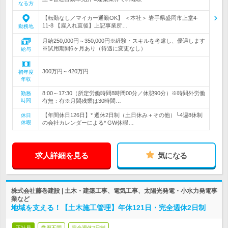
なる方
【転勤なし／マイカー通勤OK】 ＜本社＞ 岩手県盛岡市上堂4-
11-8 【雇入れ直後】上記事業所…
勤務地
月給250,000円～350,000円※経験・スキルを考慮し、優遇します
※試用期間6ヶ月あり（待遇に変更なし）
給与
300万円～420万円
初年度
年収
8:00～17:30（所定労働時間8時間00分／休憩90分）※時間外労働
勤務
時間
有無：有※月間残業は30時間…
【年間休日126日】* 週休2日制（土日休み＋その他）└4週8休制
休日
休暇
の会社カレンダーによる* GW休暇…
求人詳細を見る
気になる
株式会社藤巻建設 | 土木・建築工事、電気工事、太陽光発電・小水力発電事
業など
地域を支える！【土木施工管理】年休121日・完全週休2日制
正社員
学歴不問
完全週休2日制