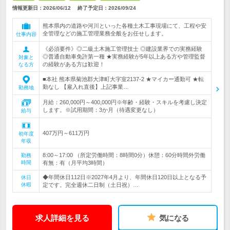
情報更新日：2026/06/12
終了予定日：
2026/09/24
熊本県内の道路や河川といった各種土木工事現場にて、工程や安
全管理などの施工管理業務全般をお任せします。
仕事内容
《必須要件》◎二級土木施工管理技士 ◎建設業界での実務経験
◎普通自動車免許第一種 ★実務経験が5年以上ある方や管理監督
対象と
の経験がある方は歓迎！
なる方
■本社 熊本県菊池郡大津町大字室2137-2 ★マイカー通勤可 ★転
勤なし 【雇入れ直後】上記事業…
勤務地
月給：260,000円～400,000円※年齢・経験・スキルを考慮し決定
します。※試用期間：3か月（待遇変更なし）
給与
407万円～611万円
初年度
年収
8:00～17:00 （所定労働時間：8時間0分）休憩：60分時間外労働
勤務
時間
有無：有（月平均3時間）
◆年間休日112日※2027年4月より、年間休日120日以上となる予
休日
休暇
定です。完全週休二日制（土日祝）…
求人詳細を見る
気になる