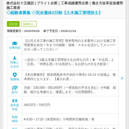
株式会社十五建設 | ブライト企業｜工事成績優秀企業｜働き方改革促進優秀
施工業者
◇経験者募集 ◇完全週休2日制【土木施工管理技士】
正社員
転勤なし
情報更新日：2026/05/26
終了予定日：
2026/11/16
【公共土木工事の施工管理】熊本県内の土木案件における施工管
理業務を担当！今までの経験・資格・スキルを活かしてメンバー
仕事内容
を引っ張ってください！
＜必須＞◇1級土木施工管理技士をお持ちの方｜★「やる気」と
対象と
「元気」「仲間を思いやる気持ち」をお持ちの方を大歓迎！
なる方
【本社事務所】 熊本県熊本市中央区十禅寺1-10-14 ※現場は、熊
本県内となります。 【雇入れ直…
勤務地
月給：230,000～350,000円（一律支給の手当を含む）※年齢、経
験、能力を考慮の上、優遇します。※試用期間3…
給与
400万円～700万円
初年度
年収
勤務
# 8:00～17:20（休憩80分）※時間外労働有無：有
時間