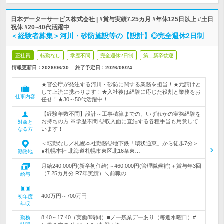
日本データーサービス株式会社 | #賞与実績7.25カ月 #年休125日以上 #土日
祝休 #20~40代活躍中
＜経験者募集＞河川・砂防施設等の【設計】◎完全週休2日制
正社員
転勤なし
学歴不問
完全週休2日制
第二新卒歓迎
情報更新日：2026/06/30
終了予定日：
2026/08/24
★官公庁が発注する河川・砂防に関する業務を担当！★元請けと
して上流に携わります！★入社後は経験に応じた役割と業務をお
仕事内容
任せ！★30～50代活躍中！
【経験年数不問】設計～工事積算までの、いずれかの実務経験を
お持ちの方 ※学歴不問 ◎収入面に直結する各種手当も用意して
対象と
います！
なる方
＜転勤なし／札幌本社勤務◎地下鉄「環状通東」から徒歩7分＞
●札幌本社 北海道札幌市東区北16条東…
勤務地
月給240,000円(新卒初任給)～460,000円(管理職候補)＋賞与年3回
（7.25カ月分 R7年実績）＼前職の…
給与
400万円～700万円
初年度
年収
8:40～17:40（実働8時間）■ノー残業デーあり（毎週水曜日）#
勤務