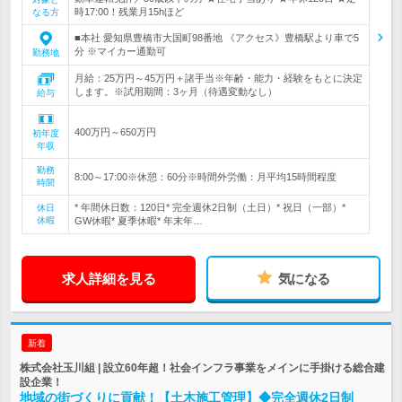
時17:00！残業月15hほど
なる方
■本社 愛知県豊橋市大国町98番地 《アクセス》豊橋駅より車で5
分 ※マイカー通勤可
勤務地
月給：25万円～45万円＋諸手当※年齢・能力・経験をもとに決定
します。※試用期間：3ヶ月（待遇変動なし）
給与
400万円～650万円
初年度
年収
勤務
8:00～17:00※休憩：60分※時間外労働：月平均15時間程度
時間
* 年間休日数：120日* 完全週休2日制（土日）* 祝日（一部）*
休日
休暇
GW休暇* 夏季休暇* 年末年…
求人詳細を見る
気になる
新着
株式会社玉川組 | 設立60年超！社会インフラ事業をメインに手掛ける総合建
設企業！
地域の街づくりに貢献！【土木施工管理】◆完全週休2日制