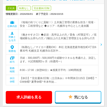
正社員
転勤なし
完全週休2日制
情報更新日：2026/06/01
終了予定日：
2026/10/15
《地域の街づくりに貢献！》土木施工管理の業務を担当！現場・
安全・工程管理など ◆エリア：札幌市を中心とした道央圏
仕事内容
《働きやすさ◎》◆必須：高卒以上の方／普免（AT限定可）／現
対象と
場経験をお持ちの方／2級以上の土木施工管理技士をお持ちの方
なる方
《転勤なし／マイカー通勤OK》 本社 北海道恵庭市相生町4丁目6
番30号 札幌支店 札幌市白石区中…
勤務地
月給：300,000円～500,000円※経験やスキルを考慮の上、決定し
ます。※試用期間3ヶ月（待遇同一）
給与
勤務
8:00～17:00（休憩60分）★残業月平均：10時間程度
時間
【休日】* 完全週休2日制（土日休み）※年間休日115日【休暇】*
休日
休暇
GW休暇* 夏季休暇* 年末年始…
求人詳細を見る
気になる