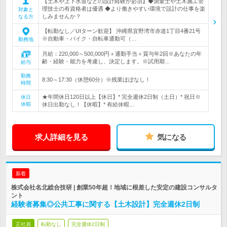
【土木や上下水道などの設計経験が必須】◆測量士や土木施工管
理技士の有資格者は優遇 ◆より働きやすい環境で設計の仕事を楽
対象と
しみませんか？
なる方
【転勤なし／UIターン歓迎】 沖縄県宜野湾市赤道1丁目4番21号
※自動車・バイク・自転車通勤可（…
勤務地
月給：220,000～500,000円＋通勤手当＋賞与年2回※あなたの年
齢・経験・能力を考慮し、決定します。※試用期…
給与
勤務
8:30～17:30（休憩60分）※残業ほぼなし！
時間
★年間休日120日以上【休日】* 完全週休2日制（土日）* 祝日※
休日
休暇
休日出勤なし！【休暇】* 有給休暇…
求人詳細を見る
気になる
新着
株式会社名北総合技研 | 創業50年超！地域に根差した安定の建設コンサルタ
ント
経験者募集◎公共工事に関する【土木設計】完全週休2日制
正社員
転勤なし
完全週休2日制