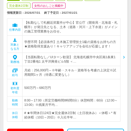
完全週休2日制
女性のおしごと掲載中
情報更新日：2026/07/31
終了予定日：
2027/01/21
【転勤なしで札幌近郊案件が中心】官公庁（開発局・北海道・札
幌市）が発注先となる、土木（道路・河川・上下水道）がメイン
仕事内容
の施工管理業務をお任せ。
学歴不問【必須条件】土木施工管理技士1級の資格をお持ちの方
対象と
★資格取得支援あり！キャリアアップを会社が応援します！
なる方
【当面転勤なし／UIターン歓迎】 北海道札幌市中央区南1条東1
丁目2番地1 太平洋興発ビル5階 ＜…
勤務地
月給：256,000円～※年齢・スキル・資格等を考慮の上決定※試
用期間1ヶ月（待遇に変更なし）
給与
500万円～680万円
初年度
年収
8:00～17:00（所定労働時間8時間0分）休憩時間：60分（12:00～
勤務
時間
13:00）※残業月平均…
# ★年間休日124日★完全週休2日制（土日祝休み）＜休暇＞* 有
休日
休暇
給休暇（10日～20日）※入社半年…