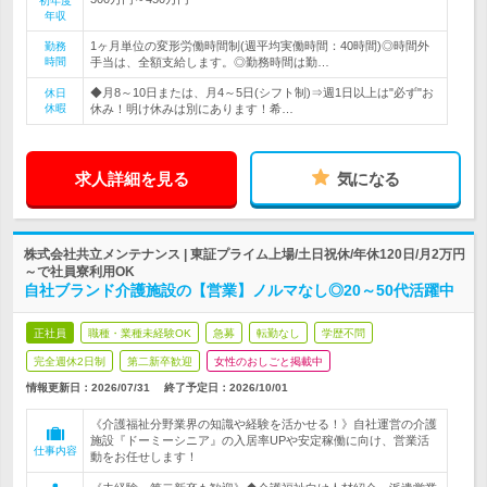
初年度
年収
1ヶ月単位の変形労働時間制(週平均実働時間：40時間)◎時間外
勤務
時間
手当は、全額支給します。◎勤務時間は勤…
◆月8～10日または、月4～5日(シフト制)⇒週1日以上は"必ず"お
休日
休暇
休み！明け休みは別にあります！希…
求人詳細を見る
気になる
株式会社共立メンテナンス | 東証プライム上場/土日祝休/年休120日/月2万円
～で社員寮利用OK
自社ブランド介護施設の【営業】ノルマなし◎20～50代活躍中
正社員
職種・業種未経験OK
急募
転勤なし
学歴不問
完全週休2日制
第二新卒歓迎
女性のおしごと掲載中
情報更新日：2026/07/31
終了予定日：
2026/10/01
《介護福祉分野業界の知識や経験を活かせる！》自社運営の介護
施設『ドーミーシニア』の入居率UPや安定稼働に向け、営業活
仕事内容
動をお任せします！