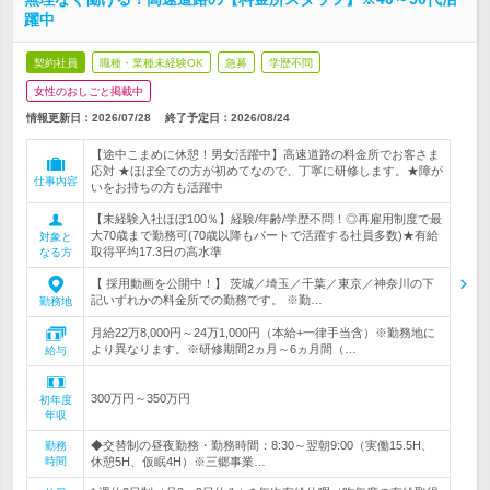
躍中
契約社員
職種・業種未経験OK
急募
学歴不問
女性のおしごと掲載中
情報更新日：2026/07/28
終了予定日：
2026/08/24
【途中こまめに休憩！男女活躍中】高速道路の料金所でお客さま
応対 ★ほぼ全ての方が初めてなので、丁寧に研修します。★障が
仕事内容
いをお持ちの方も活躍中
【未経験入社ほぼ100％】経験/年齢/学歴不問！◎再雇用制度で最
大70歳まで勤務可(70歳以降もパートで活躍する社員多数)★有給
対象と
取得平均17.3日の高水準
なる方
【 採用動画を公開中！】 茨城／埼玉／千葉／東京／神奈川の下
記いずれかの料金所での勤務です。 ※勤…
勤務地
月給22万8,000円～24万1,000円（本給+一律手当含）※勤務地に
より異なります。※研修期間2ヵ月～6ヵ月間（…
給与
300万円～350万円
初年度
年収
◆交替制の昼夜勤務・勤務時間：8:30～翌朝9:00（実働15.5H、
勤務
時間
休憩5H、仮眠4H）※三郷事業…