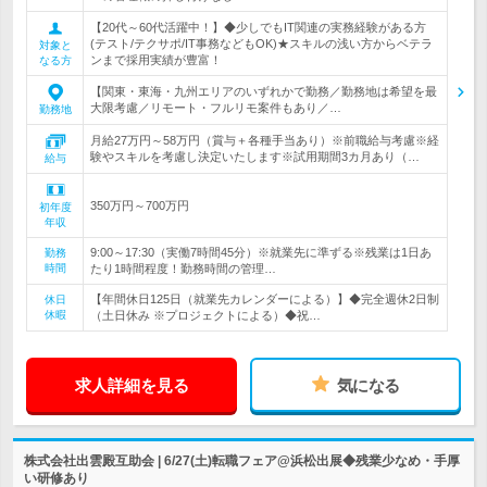
【20代～60代活躍中！】◆少しでもIT関連の実務経験がある方
(テスト/テクサポ/IT事務などもOK)★スキルの浅い方からベテラ
対象と
ンまで採用実績が豊富！
なる方
【関東・東海・九州エリアのいずれかで勤務／勤務地は希望を最
大限考慮／リモート・フルリモ案件もあり／…
勤務地
月給27万円～58万円（賞与＋各種手当あり）※前職給与考慮※経
験やスキルを考慮し決定いたします※試用期間3カ月あり（…
給与
350万円～700万円
初年度
年収
9:00～17:30（実働7時間45分）※就業先に準ずる※残業は1日あ
勤務
時間
たり1時間程度！勤務時間の管理…
【年間休日125日（就業先カレンダーによる）】◆完全週休2日制
休日
休暇
（土日休み ※プロジェクトによる）◆祝…
求人詳細を見る
気になる
株式会社出雲殿互助会 | 6/27(土)転職フェア@浜松出展◆残業少なめ・手厚
い研修あり