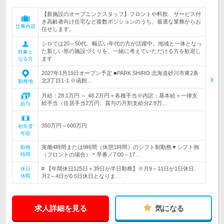
【新施設のオープニングスタッフ】フロントや料飲、サービス付
き高齢者向け住宅など複数ポジションのうち、最適な業務からお
仕事内容
任せします。
シロでは20～50代、幅広い年代の方が活躍中。地域と一体となっ
た新しい形の施設づくりを、一緒に考えていただける方を歓迎し
対象と
ます
なる方
2027年1月19日オープン予定 ■PARK SHIRO 北海道砂川市東2条
北3丁目1-1 ※函館…
勤務地
月給：28.1万円 ～ 48.2万円＋各種手当※内訳：基本給＋一律支
給手当（住居手当2万円、賞与の月割支給分2.9万…
給与
350万円～600万円
初年度
年収
実働4時間または9時間（休憩1時間）のシフト制勤務▼シフト例
勤務
時間
（フロントの場合）＊早番／7:00～17…
# 【年間休日125日＋39日が半日勤務】※月9～11日が1日休日、
休日
休暇
月2～4日が0.5日休日となりま…
求人詳細を見る
気になる