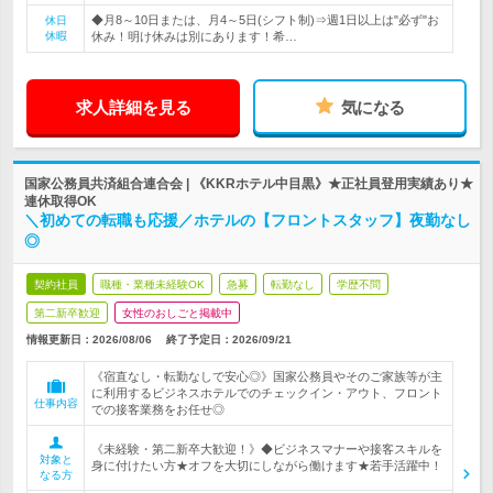
◆月8～10日または、月4～5日(シフト制)⇒週1日以上は"必ず"お
休日
休暇
休み！明け休みは別にあります！希…
求人詳細を見る
気になる
国家公務員共済組合連合会 | 《KKRホテル中目黒》★正社員登用実績あり★
連休取得OK
＼初めての転職も応援／ホテルの【フロントスタッフ】夜勤なし
◎
契約社員
職種・業種未経験OK
急募
転勤なし
学歴不問
第二新卒歓迎
女性のおしごと掲載中
情報更新日：2026/08/06
終了予定日：
2026/09/21
《宿直なし・転勤なしで安心◎》国家公務員やそのご家族等が主
に利用するビジネスホテルでのチェックイン・アウト、フロント
仕事内容
での接客業務をお任せ◎
《未経験・第二新卒大歓迎！》◆ビジネスマナーや接客スキルを
対象と
身に付けたい方★オフを大切にしながら働けます★若手活躍中！
なる方