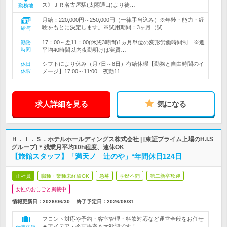
ス》ＪＲ名古屋駅(太閤通口)より徒…
勤務地
月給：220,000円～250,000円（一律手当込み）※年齢・能力・経
験をもとに決定します。※試用期間：3ヶ月（試…
給与
17：00～翌11：00(休憩3時間)1ヵ月単位の変形労働時間制 ※週
勤務
時間
平均40時間以内夜勤明けは実質…
シフトにより休み（月7日～8日）有給休暇【勤務と自由時間のイ
休日
休暇
メージ】17:00～11:00 夜勤11…
求人詳細を見る
気になる
Ｈ．Ｉ．Ｓ．ホテルホールディングス株式会社 | [東証プライム上場のH.I.S
グループ]＊残業月平均10h程度、連休OK
【旅館スタッフ】「満天ノ 辻のや」*年間休日124日
正社員
職種・業種未経験OK
急募
学歴不問
第二新卒歓迎
女性のおしごと掲載中
情報更新日：2026/06/30
終了予定日：
2026/08/31
フロント対応や予約・客室管理・料飲対応など運営全般をお任せ
★アイデア・企画提案も大歓迎です！