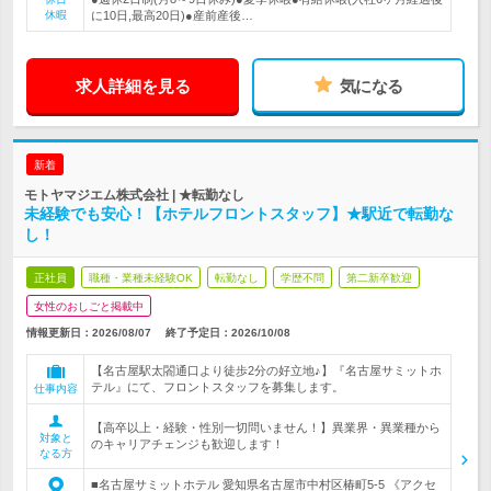
休暇
に10日,最高20日)●産前産後…
求人詳細を見る
気になる
新着
モトヤマジエム株式会社 | ★転勤なし
未経験でも安心！【ホテルフロントスタッフ】★駅近で転勤な
し！
正社員
職種・業種未経験OK
転勤なし
学歴不問
第二新卒歓迎
女性のおしごと掲載中
情報更新日：2026/08/07
終了予定日：
2026/10/08
【名古屋駅太閤通口より徒歩2分の好立地♪】『名古屋サミットホ
テル』にて、フロントスタッフを募集します。
仕事内容
【高卒以上・経験・性別一切問いません！】異業界・異業種から
対象と
のキャリアチェンジも歓迎します！
なる方
■名古屋サミットホテル 愛知県名古屋市中村区椿町5-5 《アクセ