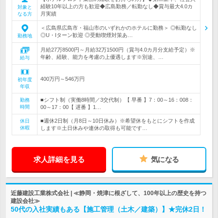
経験10年以上の方も歓迎◆広島勤務／転勤なし◆賞与最大4.0カ
対象と
月実績
なる方
＜広島県広島市・福山市のいずれかのホテルに勤務＞ ◎転勤なし
◎U・Iターン歓迎 ◎受動喫煙対策あ…
勤務地
月給27万8500円～月給32万1500円（賞与4.0カ月分支給予定）※
年齢、経験、能力を考慮の上優遇します※別途、…
給与
400万円～546万円
初年度
年収
■シフト制（実働8時間／3交代制）【 早番 】7：00～16：008：
勤務
時間
00～17：00【 遅番 】1…
■週休2日制（月8日～10日休み）※希望休をもとにシフトを作成
休日
休暇
します※土日休みや連休の取得も可能です…
求人詳細を見る
気になる
近藤建設工業株式会社 | ≪静岡・焼津に根ざして、100年以上の歴史を持つ
建設会社≫
50代の入社実績もある【施工管理（土木／建築）】★完休2日！