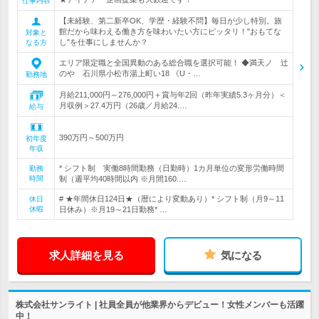
仕事内容
【未経験、第二新卒OK、学歴・経験不問】毎日が少し特別。旅
館だから味わえる働き方を味わいたい方にピッタリ！"おもてな
対象と
し"を仕事にしませんか？
なる方
エリア限定職と全国異動のある総合職を選択可能！ ◆満天ノ 辻
のや 石川県小松市湯上町い18 《U・…
勤務地
月給211,000円～276,000円＋賞与年2回（昨年実績5.3ヶ月分）＜
月収例＞27.4万円（26歳／月給24.…
給与
390万円～500万円
初年度
年収
* シフト制 実働8時間勤務（日勤時）1カ月単位の変形労働時間
勤務
時間
制（週平均40時間以内 ※月間160.…
# ★年間休日124日★（暦により変動あり）* シフト制（月9～11
休日
休暇
日休み）※月19～21日勤務* …
求人詳細を見る
気になる
株式会社サンライト | 社員全員が他業界からデビュー！女性メンバーも活躍
中！