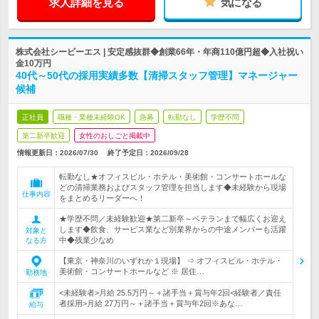
求人詳細を見る
気になる
株式会社シービーエス | 安定感抜群◆創業66年・年商110億円超◆入社祝い
金10万円
40代～50代の採用実績多数【清掃スタッフ管理】マネージャー
候補
正社員
職種・業種未経験OK
急募
転勤なし
学歴不問
第二新卒歓迎
女性のおしごと掲載中
情報更新日：2026/07/30
終了予定日：
2026/09/28
転勤なし★オフィスビル・ホテル・美術館・コンサートホールな
どの清掃業務およびスタッフ管理を担当します◆未経験から現場
仕事内容
をまとめるリーダーへ！
★学歴不問／未経験歓迎★第二新卒～ベテランまで幅広くお迎え
します◆飲食、サービス業など別業界からの中途メンバーも活躍
対象と
中◆残業少なめ
なる方
【東京・神奈川のいずれか１現場】 ⇒ オフィスビル・ホテル・
美術館・コンサートホールなど ※ 居住…
勤務地
<未経験者>月給 25.5万円～＋諸手当＋賞与年2回<経験者／責任
者採用>月給 27万円～＋諸手当＋賞与年2回※あな…
給与