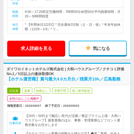
年収
9:00～17:20所定労働時間：7時間30分休憩50分平均残業時間：月
勤務
時間
20～30時間程度
* 【年間休日122日】* 完全週休2日制（土・日・祝）* 年末年始休
休日
休暇
暇（12/29～1/3）* リ…
求人詳細を見る
気になる
ダイワロイネットホテルズ株式会社 | 大和ハウスグループ／クチコミ評価
No.1／5日以上の連休取得OK
【ホテル運営職】賞与最大4.0カ月分／残業月10h／広島勤務
正社員
急募
転勤なし
学歴不問
第二新卒歓迎
女性のおしごと掲載中
情報更新日：2026/08/07
終了予定日：
2026/09/03
【20代～50代まで幅広い世代が活躍／東証プライム上場・大和ハ
ウスグループ】接客業務のほか、事務・管理業務などフロント業
仕事内容
務全般をお任せします
【ホテルフロント業務の経験をお持ちの方】◆第二新卒、社会人