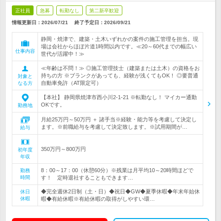
正社員
急募
転勤なし
第二新卒歓迎
情報更新日：2026/07/21
終了予定日：
2026/09/21
静岡・焼津で、建築・土木いずれかの案件の施工管理を担当。現
場は会社からほぼ片道1時間以内です。≪20～60代までの幅広い
仕事内容
世代が活躍中！≫
≪年齢は不問！≫ ◎施工管理技士（建築または土木）の資格をお
持ちの方 ※ブランクがあっても、経験が浅くてもOK！ ◎要普通
対象と
自動車免許（AT限定可）
なる方
【本社】 静岡県焼津市西小川2-1-21 ※転勤なし！ マイカー通勤
OKです。
勤務地
月給25万円～50万円 ＋ 諸手当※経験・能力等を考慮して決定し
ます。※前職給与を考慮して決定致します。※試用期間が…
給与
350万円～800万円
初年度
年収
8：00～17：00（休憩60分）※残業は月平均10～20時間ほどで
勤務
時間
す！ 定時退社することもできます…
◆完全週休2日制（土・日）◆祝日◆GW◆夏季休暇◆年末年始休
休日
休暇
暇◆有給休暇※有給休暇の取得がしやすい環…