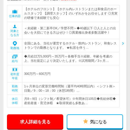
【ホテルのフロント】【ホテル内レストランまたは和食店のホー
ルスタッフ】【調理スタッフ】のいずれかをお任せします ◎充実
仕事内容
の研修で未経験でも安心
＜未経験・第二新卒OK／学歴不問＞◆40歳以下 ◎人と人との出
対象と
会いを大切にできる方はぜひ！◎異業種出身者多数活躍中！
なる方
全国にある、当社が運営するホテル・館内レストラン、和食レス
トランでの勤務となります。 ★転居を伴う…
勤務地
◆月給22万5,000円～35万円＋各種手当※経験、年齢を考慮の
上、当社規定により決定いたします。※試用期間／3ヶ月…
給与
300万円～600万円
初年度
年収
1ヶ月単位の変形労働時間制（週平均40時間以内）＜シフト例＞
勤務
時間
日勤／9：00～18：00（休憩1時間）…
月8～9日（シフト制／希望休可）※年間休日105日◆有給休暇◆
休日
休暇
産前産後・育児休暇 ★取得実績も多数あ…
求人詳細を見る
気になる