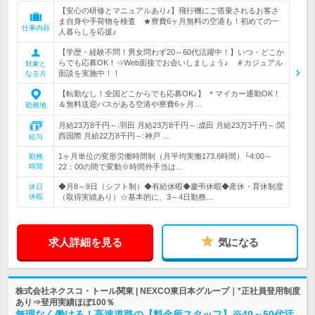
【安心の研修とマニュアルあり♪】飛行機にご搭乗されるお客さ
ま自身や手荷物を検査 ★寮費6ヶ月無料の空港も！初めての一
仕事内容
人暮らしを応援♪
【学歴・経験不問！男女問わず20～60代活躍中！】いつ・どこか
らでも応募OK！⇒Web面接でお会いしましょう♪ ＃カジュアル
対象と
面談を実施中！！
なる方
【転勤なし！全国どこからでも応募OK♪】 ＊マイカー通勤OK！
＆無料送迎バスがある空港や寮費6ヶ月…
勤務地
月給23万8千円～:羽田 月給23万8千円～:成田 月給23万3千円～:関
西国際 月給22万8千円～:神戸 …
給与
1ヶ月単位の変形労働時間制（月平均実働173.6時間）└4:00～
勤務
時間
22：00の間で変動※時間外手当は…
◆月8～9日（シフト制）◆有給休暇◆慶弔休暇◆産休・育休制度
休日
休暇
（取得実績あり）☆基本的に、3～4日勤務…
求人詳細を見る
気になる
株式会社ネクスコ・トール関東 | NEXCO東日本グループ｜*正社員登用制度
あり⇒登用実績ほぼ100％
無理なく働ける！高速道路の【料金所スタッフ】※40～50代活