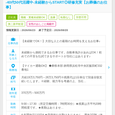
-40代50代活躍中-未経験からSTART◎研修充実【お葬儀のお仕
事】
正社員
職種・業種未経験OK
急募
転勤なし
学歴不問
第二新卒歓迎
女性のおしごと掲載中
情報更新日：2026/06/23
終了予定日：
2026/08/20
【未経験でOK！】大切な人との最期のお時間を支えるお仕事♪
仕事内容
未経験から挑戦できるお仕事です。自動車免許があればOK！初
対象と
めての不安を払拭できるサポートが当社にはあります♪
なる方
【マイカー通勤OK】 ◆葬祭本部 静岡県浜松市中央区飯田町332
番地1
勤務地
月給19万3,750円～28万3,750円※残業代は1分単位で別途全額支
給いたします。※経験、能力等を考慮の上、当社…
給与
370万円～500万円
初年度
年収
9:00～17:30 （所定労働時間：7時間30分）★残業は月平均20時
勤務
時間
間程度です。★夜勤はありませ…
# 年間休日110日# ★突発的な出勤はありません。週休2日制（休
休日