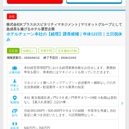
新着
株式会社Kプラスホスピタリティマネジメント | マリオットグループとして
急成長を遂げるホテル運営企業
ホテルチェーン本社の【経理】課長候補｜年休122日｜土日祝休
み
正社員
転勤なし
学歴不問
完全週休2日制
情報更新日：2026/06/12
終了予定日：
2026/12/03
本社経営管理部門における経理業務全般をお任せします。業務効
率化を図り、将来的にはマネジメントも担っていただきます。
仕事内容
マネジメント層へステップアップ！＜必須要件＞補助なしでの月
対象と
次決算経験＜歓迎要件＞ホテル業界の知見
なる方
本社 東京都港区虎ノ門1-2-8 虎ノ門琴平タワー24階 ※転勤は原則
なし 【雇入れ直後】上記の事…
勤務地
月給350,000円～500,000円※今までの経験・年収等を考慮し当社
規定に基づき決定いたします。※試用期間なし※…
給与
500万円～700万円
初年度