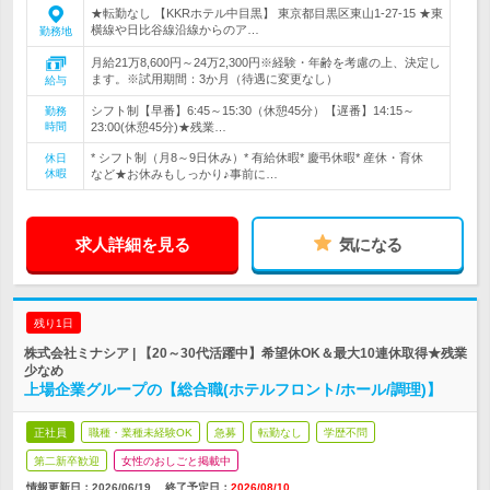
★転勤なし 【KKRホテル中目黒】 東京都目黒区東山1-27-15 ★東
横線や日比谷線沿線からのア…
勤務地
月給21万8,600円～24万2,300円※経験・年齢を考慮の上、決定し
ます。※試用期間：3か月（待遇に変更なし）
給与
シフト制【早番】6:45～15:30（休憩45分）【遅番】14:15～
勤務
時間
23:00(休憩45分)★残業…
* シフト制（月8～9日休み）* 有給休暇* 慶弔休暇* 産休・育休
休日
休暇
など★お休みもしっかり♪事前に…
求人詳細を見る
気になる
残り1日
株式会社ミナシア | 【20～30代活躍中】希望休OK＆最大10連休取得★残業
少なめ
上場企業グループの【総合職(ホテルフロント/ホール/調理)】
正社員
職種・業種未経験OK
急募
転勤なし
学歴不問
第二新卒歓迎
女性のおしごと掲載中
情報更新日：2026/06/19
終了予定日：
2026/08/10