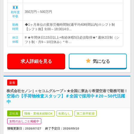
350万円～500万円
初年度
年収
◆1ヶ月単位の変形労働時間制(週平均40時間以内)※シフト制
勤務
時間
【シフト例】9:00～18:0014:0…
# ★年間休日115日以上+有給休暇5日必須取得★* 週休2日制（シ
休日
休暇
フト制・月9～10日休み）* 年…
求人詳細を見る
気になる
新着
株式会社セノン | ＜セコムグループ＞★全国に寮あり希望空港で勤務可能！
空港の【手荷物検査スタッフ】＃全国で採用中＃20～50代活躍
中
正社員
職種・業種未経験OK
転勤なし
第二新卒歓迎
女性のおしごと掲載中
情報更新日：2026/07/27
終了予定日：
2026/09/10