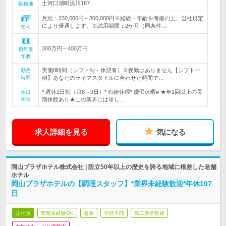
士河口湖町浅川187
勤務地
月給：230,000円～300,000円※経験・年齢を考慮の上、当社規定
により優遇します。※試用期間：2か月（同条件…
給与
300万円～400万円
初年度
年収
実働8時間（シフト制・休憩有）※夜勤はありません【シフト一
勤務
時間
例】あなたのライフスタイルに合わせた時間で…
* 週休2日制（月8～9日）* 有給休暇* 慶弔休暇# ★年1回以上の長
休日
休暇
期休館あり★この業界には珍し…
求人詳細を見る
気になる
岡山プラザホテル株式会社 | 設立50年以上の歴史を誇る地域に根差した老舗
ホテル
岡山プラザホテルの【調理スタッフ】*業界未経験歓迎*年休107
日
正社員
業種未経験OK
急募
学歴不問
第二新卒歓迎