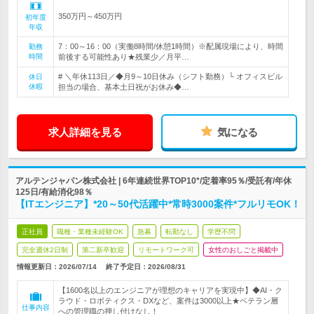
350万円～450万円
初年度
年収
7：00～16：00（実働8時間/休憩1時間）※配属現場により、時間
勤務
時間
前後する可能性あり★残業少／月平…
# ＼年休113日／◆月9～10日休み（シフト勤務）└ オフィスビル
休日
休暇
担当の場合、基本土日祝がお休み◆…
求人詳細を見る
気になる
アルテンジャパン株式会社 | 6年連続世界TOP10*/定着率95％/受託有/年休
125日/有給消化98％
【ITエンジニア】*20～50代活躍中*常時3000案件*フルリモOK！
正社員
職種・業種未経験OK
急募
転勤なし
学歴不問
完全週休2日制
第二新卒歓迎
リモートワーク可
女性のおしごと掲載中
情報更新日：2026/07/14
終了予定日：
2026/08/31
【1600名以上のエンジニアが理想のキャリアを実現中】◆AI・ク
ラウド・ロボティクス・DXなど、案件は3000以上★ベテラン層
仕事内容
への管理職の押し付けなし！