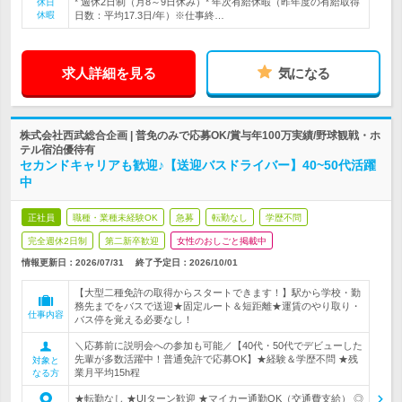
* 週休2日制（月8～9日休み）* 年次有給休暇（昨年度の有給取得
休日
休暇
日数：平均17.3日/年）※仕事終…
求人詳細を見る
気になる
株式会社西武総合企画 | 普免のみで応募OK/賞与年100万実績/野球観戦・ホ
テル宿泊優待有
セカンドキャリアも歓迎♪【送迎バスドライバー】40~50代活躍
中
正社員
職種・業種未経験OK
急募
転勤なし
学歴不問
完全週休2日制
第二新卒歓迎
女性のおしごと掲載中
情報更新日：2026/07/31
終了予定日：
2026/10/01
【大型二種免許の取得からスタートできます！】駅から学校・勤
務先までをバスで送迎★固定ルート＆短距離★運賃のやり取り・
仕事内容
バス停を覚える必要なし！
＼応募前に説明会への参加も可能／【40代・50代でデビューした
先輩が多数活躍中！普通免許で応募OK】★経験＆学歴不問 ★残
対象と
業月平均15h程
なる方
★転勤なし ★UIターン歓迎 ★マイカー通勤OK（交通費支給） ◎