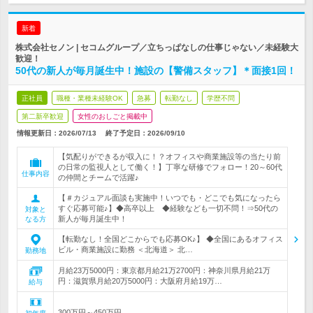
新着
株式会社セノン | セコムグループ／立ちっぱなしの仕事じゃない／未経験大
歓迎！
50代の新人が毎月誕生中！施設の【警備スタッフ】＊面接1回！
正社員
職種・業種未経験OK
急募
転勤なし
学歴不問
第二新卒歓迎
女性のおしごと掲載中
情報更新日：2026/07/13
終了予定日：
2026/09/10
【気配りができるが収入に！？オフィスや商業施設等の当たり前
の日常の監視人として働く！】丁寧な研修でフォロー！20～60代
仕事内容
の仲間とチームで活躍♪
【＃カジュアル面談も実施中！いつでも・どこでも気になったら
すぐ応募可能♪】◆高卒以上 ◆経験なども一切不問！⇒50代の
対象と
新人が毎月誕生中！
なる方
【転勤なし！全国どこからでも応募OK♪】 ◆全国にあるオフィス
ビル・商業施設に勤務 ＜北海道＞ 北…
勤務地
月給23万5000円：東京都月給21万2700円：神奈川県月給21万
円：滋賀県月給20万5000円：大阪府月給19万…
給与
300万円～450万円