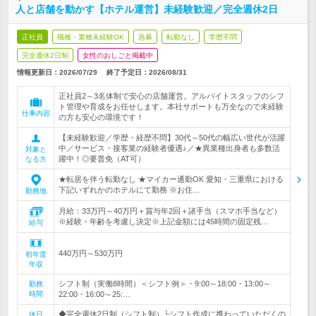
人と店舗を動かす【ホテル運営】未経験歓迎／完全週休2日
正社員
職種・業種未経験OK
急募
転勤なし
学歴不問
完全週休2日制
女性のおしごと掲載中
情報更新日：2026/07/29
終了予定日：
2026/08/31
正社員2～3名体制で安心の店舗運営。アルバイトスタッフのシフ
ト管理や育成をお任せします。本社サポートも万全なので未経験
仕事内容
の方も安心の環境です！
【未経験歓迎／学歴・経歴不問】30代～50代の幅広い世代が活躍
中／サービス・接客業の経験者優遇♪／★異業種出身者も多数活
対象と
躍中！◎要普免（AT可）
なる方
★転居を伴う転勤なし ★マイカー通勤OK 愛知・三重県における
下記いずれかのホテルにて勤務 ※お住…
勤務地
月給：33万円～40万円＋賞与年2回＋諸手当（スマホ手当など）
※経験・年齢を考慮し決定※上記金額には45時間の固定残…
給与
440万円～530万円
初年度
年収
シフト制（実働8時間）＜シフト例＞・9:00～18:00・13:00～
勤務
時間
22:00・16:00～25:…
◆完全週休2日制（シフト制）└シフト作成に携わっていただくの
休日