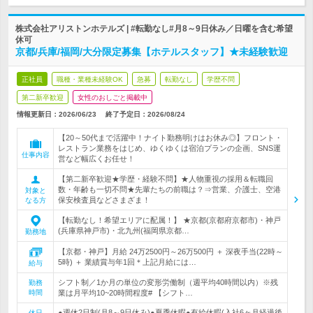
株式会社アリストンホテルズ | #転勤なし#月8～9日休み／日曜を含む希望
休可
京都/兵庫/福岡/大分限定募集【ホテルスタッフ】★未経験歓迎
正社員
職種・業種未経験OK
急募
転勤なし
学歴不問
第二新卒歓迎
女性のおしごと掲載中
情報更新日：2026/06/23
終了予定日：
2026/08/24
【20～50代まで活躍中！ナイト勤務明けはお休み◎】フロント・
レストラン業務をはじめ、ゆくゆくは宿泊プランの企画、SNS運
仕事内容
営など幅広くお任せ！
【第二新卒歓迎★学歴・経験不問】★人物重視の採用＆転職回
数・年齢も一切不問★先輩たちの前職は？⇒営業、介護士、空港
対象と
保安検査員などさまざま！
なる方
【転勤なし！希望エリアに配属！】 ★京都(京都府京都市)・神戸
(兵庫県神戸市)・北九州(福岡県京都…
勤務地
【京都・神戸】月給 24万2500円～26万500円 ＋ 深夜手当(22時～
5時) ＋ 業績賞与年1回＊上記月給には…
給与
シフト制／1か月の単位の変形労働制（週平均40時間以内）※残
勤務
時間
業は月平均10~20時間程度# 【シフト…
●週休2日制(月8～9日休み)●夏季休暇●有給休暇(入社6ヶ月経過後
休日