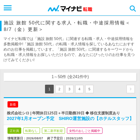
施設 旅館 50代に関する求人・転職・中途採用情報＜
8/7（金）更新＞
マイナビ転職では「施設 旅館 50代」に関連する転職・求人・中途採用情報を
多数掲載中!「施設 旅館 50代」の転職・求人情報を探しているあなたにおすす
めのお仕事を掲載しています。「施設 旅館 50代」に関連するキーワードから
も転職・求人情報をお探しいただけるので、あなたにぴったりのお仕事を見つ
けてみてください!
1～50件 (全241件中)
1
2
3
4
5
新着
株式会社シロ | 年間休日125日＋半日勤務39日 ◆ 移住支援制度あり
2027年1月オープン予定 SHIRO運営施設の【ホテルスタッフ】
正社員
転勤なし
第二新卒歓迎
女性のおしごと掲載中
情報更新日：2026/08/07
終了予定日：
2026/11/05