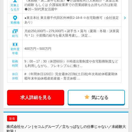
《未経験・第二新卒も歓迎》◆介護福祉向け人材紹介・派遣営業
の経験 もしくは 介護福祉業界での営業経験をお持ちの方は歓迎
対象と
◆20～50代男女活躍中
なる方
●東京本社 東京都千代田区外神田2-18-8 ※在宅勤務可（会社規定
あり）
勤務地
月給250,000円～279,000円＋諸手当 + 賞与（夏期・冬期・決算賞
与＊1）※前職の給与を最大限考慮し、決定…
給与
400万円～500万円
初年度
年収
9：00～17：30（休憩60分）※時差出勤制度や在宅勤務制度など
勤務
時間
も利用しながら、フレキシブルに働け…
# 《年間休日120日》完全週休2日制(土日祝)年次有給休暇夏期休
休日
休暇
暇年末年始休暇産前産後・育児休暇 …
求人詳細を見る
気になる
新着
株式会社セノン | セコムグループ／立ちっぱなしの仕事じゃない／未経験大
歓迎！