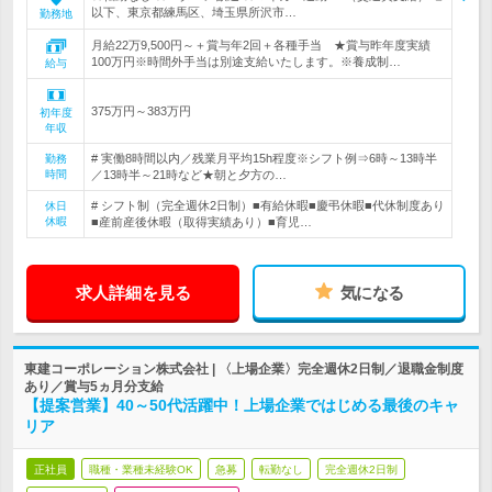
以下、東京都練馬区、埼玉県所沢市…
勤務地
月給22万9,500円～＋賞与年2回＋各種手当 ★賞与昨年度実績
100万円※時間外手当は別途支給いたします。※養成制…
給与
375万円～383万円
初年度
年収
# 実働8時間以内／残業月平均15h程度※シフト例⇒6時～13時半
勤務
時間
／13時半～21時など★朝と夕方の…
# シフト制（完全週休2日制）■有給休暇■慶弔休暇■代休制度あり
休日
休暇
■産前産後休暇（取得実績あり）■育児…
求人詳細を見る
気になる
東建コーポレーション株式会社 | 〈上場企業〉完全週休2日制／退職金制度
あり／賞与5ヵ月分支給
【提案営業】40～50代活躍中！上場企業ではじめる最後のキャ
リア
正社員
職種・業種未経験OK
急募
転勤なし
完全週休2日制