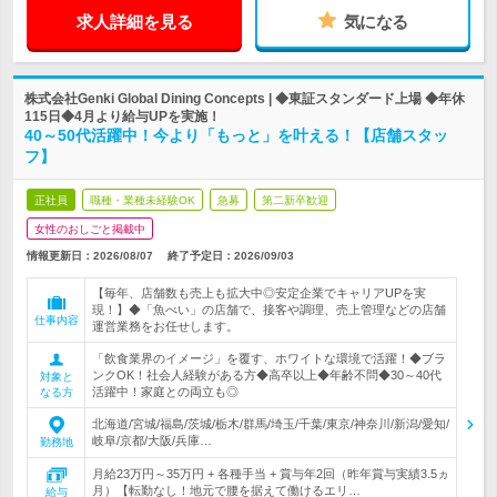
求人詳細を見る
気になる
株式会社Genki Global Dining Concepts | ◆東証スタンダード上場 ◆年休
115日◆4月より給与UPを実施！
40～50代活躍中！今より「もっと」を叶える！【店舗スタッ
フ】
正社員
職種・業種未経験OK
急募
第二新卒歓迎
女性のおしごと掲載中
情報更新日：2026/08/07
終了予定日：
2026/09/03
【毎年、店舗数も売上も拡大中◎安定企業でキャリアUPを実
現！】◆「魚べい」の店舗で、接客や調理、売上管理などの店舗
仕事内容
運営業務をお任せします。
「飲食業界のイメージ」を覆す、ホワイトな環境で活躍！◆ブラ
ンクOK！社会人経験がある方◆高卒以上◆年齢不問◆30～40代
対象と
活躍中！家庭との両立も◎
なる方
北海道/宮城/福島/茨城/栃木/群馬/埼玉/千葉/東京/神奈川/新潟/愛知/
岐阜/京都/大阪/兵庫…
勤務地
月給23万円～35万円 + 各種手当 + 賞与年2回（昨年賞与実績3.5ヵ
月）【転勤なし！地元で腰を据えて働けるエリ…
給与