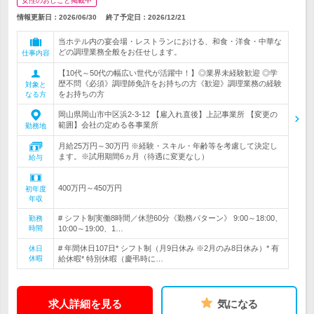
女性のおしごと掲載中
情報更新日：2026/06/30
終了予定日：
2026/12/21
当ホテル内の宴会場・レストランにおける、和食・洋食・中華な
どの調理業務全般をお任せします。
仕事内容
【10代～50代の幅広い世代が活躍中！】◎業界未経験歓迎 ◎学
歴不問《必須》調理師免許をお持ちの方《歓迎》調理業務の経験
対象と
をお持ちの方
なる方
岡山県岡山市中区浜2-3-12 【雇入れ直後】上記事業所 【変更の
範囲】会社の定める各事業所
勤務地
月給25万円～30万円 ※経験・スキル・年齢等を考慮して決定し
ます。※試用期間6ヵ月（待遇に変更なし）
給与
400万円～450万円
初年度
年収
# シフト制実働8時間／休憩60分《勤務パターン》 9:00～18:00、
勤務
時間
10:00～19:00、1…
# 年間休日107日* シフト制（月9日休み ※2月のみ8日休み）* 有
休日
休暇
給休暇* 特別休暇（慶弔時に…
求人詳細を見る
気になる