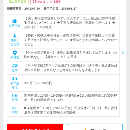
第二新卒歓迎
女性のおしごと掲載中
情報更新日：2026/07/10
終了予定日：
2026/08/27
【 高い知名度で提案しやすい環境です 】◎土地活用に関する提
案営業をお任せします ★丁寧な研修体制で基礎から学べます ★
仕事内容
残業は1日30分程度
【40代・50代の中途社員も多数活躍中】◎高校卒業以上 ◎老後
を見据えて貯蓄を増やしたい方 ★意欲があれば年齢のハンデは一
対象と
切なし
なる方
【全国拠点で募集中】 希望の勤務拠点を考慮して決定します（原
則転勤なし） 【募集エリア】 岩手県／…
勤務地
〈平均年収819万円〉月給26万3,000円以上＋諸手当＋業績連動成
果給※経験・スキルなどを考慮して給与を決定します…
給与
380万円～1000万円
初年度
年収
勤務時間：10:00～19:00※休憩1時間★1日の残業時間は約30分程
勤務
時間
度、月14時間程度です（約2…
# ★年間休日123日（2026年予定）完全週休2日制（日・月）祝日
休日
休暇
夏季休暇年末年始休暇有給休暇慶弔…