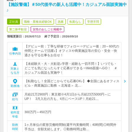
【施設警備】＃50代後半の新人も活躍中！カジュアル面談実施中
♪
正社員
職種・業種未経験OK
急募
転勤なし
学歴不問
第二新卒歓迎
女性のおしごと掲載中
情報更新日：2026/07/13
終了予定日：
2026/09/10
【デビュー前：丁寧な研修でフォロー⇒デビュー後：20～60代の
仲間とチームで活躍♪】オフィスや商業施設等の安心・安全・快
仕事内容
適さを守る仕事をお任せ！
【未経験大・大・大歓迎♪学歴・経験も一切不問！】いつでも・
どこでも気になったらすぐ応募ができる⇒Web面接へGO！ ＃
対象と
カジュアル面談も実施中！
なる方
【転勤なし！全国どこからでも応募OK♪】 ◆全国にあるオフィス
ビル・商業施設に勤務 ＜北海道＞ 北…
勤務地
月給21万2900円：東京都※4月1日から月給23万5000円～に
UP！ 3月入社の方も、4月にベースUP！月給21…
給与
300万円～450万円
初年度
年収
1ヶ月単位の変形労働時間制(週平均実働時間：40時間)◎時間外
勤務
時間
手当は、全額支給します。◎勤務時間は勤…