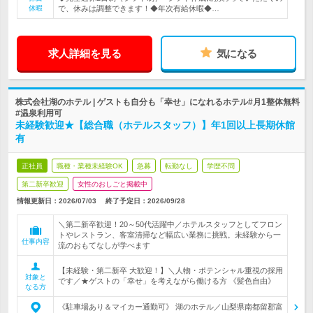
休暇
で、休みは調整できます！◆年次有給休暇◆…
求人詳細を見る
気になる
株式会社湖のホテル | ゲストも自分も「幸せ」になれるホテル#月1整体無料
#温泉利用可
未経験歓迎★【総合職（ホテルスタッフ）】年1回以上長期休館
有
正社員
職種・業種未経験OK
急募
転勤なし
学歴不問
第二新卒歓迎
女性のおしごと掲載中
情報更新日：2026/07/03
終了予定日：
2026/09/28
＼第二新卒歓迎！20～50代活躍中／ホテルスタッフとしてフロン
トやレストラン、客室清掃など幅広い業務に挑戦。未経験から一
仕事内容
流のおもてなしが学べます
【未経験・第二新卒 大歓迎！】＼人物・ポテンシャル重視の採用
対象と
です／★ゲストの「幸せ」を考えながら働ける方 《髪色自由》
なる方
《駐車場あり＆マイカー通勤可》 湖のホテル／山梨県南都留郡富