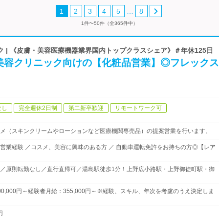
…
1
2
3
4
5
8
1件〜50件（全365件中）
 | 《皮膚・美容医療機器業界国内トップクラスシェア》＃年休125日
美容クリニック向けの【化粧品営業】◎フレックス
なし
完全週休2日制
第二新卒歓迎
リモートワーク可
メ（スキンクリームやローションなど医療機関専売品）の提案営業を行います。
営業経験 ／コスメ、美容に興味のある方 ／ 自動車運転免許をお持ちの方◎【レア
／原則転勤なし／直行直帰可／湯島駅徒歩1分！上野広小路駅・上野御徒町駅・御
0,000円～経験者月給：355,000円～※経験、スキル、年次を考慮のうえ決定しま
円