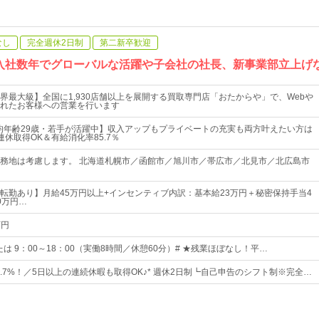
なし
完全週休2日制
第二新卒歓迎
入社数年でグローバルな活躍や子会社の社長、新事業部立上げ
界最大級】全国に1,930店舗以上を展開する買取専門店「おたからや」で、Webや
れたお客様への営業を行います
均年齢29歳・若手が活躍中】収入アップもプライベートの充実も両方叶えたい方は
休取得OK＆有給消化率85.7％
務地は考慮します。 北海道札幌市／函館市／旭川市／帯広市／北見市／北広島市
転勤あり】月給45万円以上+インセンティブ内訳：基本給23万円＋秘密保持手当4
0万円…
万円
0 または 9：00～18：00（実働8時間／休憩60分）# ★残業ほぼなし！平…
5.7%！／5日以上の連続休暇も取得OK♪* 週休2日制┗自己申告のシフト制※完全…