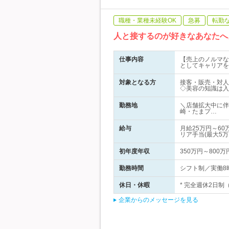
職種・業種未経験OK
急募
転勤
人と接するのが好きなあなたへ
仕事内容
【売上のノルマな
としてキャリアを
対象となる方
接客・販売・対人
◇美容の知識は入
勤務地
＼店舗拡大中に伴
崎・たまプ…
給与
月給25万円～6
リア手当(最大5
初年度年収
350万円～800万
勤務時間
シフト制／実働8時間
休日・休暇
* 完全週休2日制
企業からのメッセージを見る