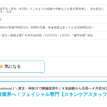
＋諸手当＋賞与（年2回）※これまでの経験や年齢などを最大限考慮し、当社規定に
す。※試…
円
0（休憩60分/実働7時間15分）時間外労働：有★残業は多くても月20時間以内！
曜・祝日＋隔週土曜)* 年末年始休暇（12月31日～1月3日）* 慶弔休暇* 有給…
気になる
ernational | ＼東京・神奈川で積極採用中／＃未経験から店長へ＃月収3
容業界へ！フェイシャル専門【スキンケアスタッフ