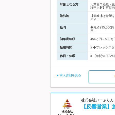
対象となる方
＼業界未経験・第
躍中人材】有形商
勤務地
【勤務地は希望を
支店…
給与
◆月給295,000
円…
初年度年収
454万円～530万
勤務時間
# ◆フレックスタ
休日・休暇
# 【年間休日12
求人詳細を見る
株式会社いーふらん
【反響営業】