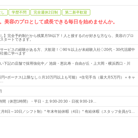
なし
学歴不問
完全週休2日制
第二新卒歓迎
。美容のプロとして成長できる毎日を始めませんか。
し】完全予約制だから残業月5h以下！人と接するのが好きな方なら、美容のプロ
スタートできます。
サービスの経験がある方、大歓迎！◇90％以上が未経験入社◇20代・30代活躍中
社後に学べます
い下記の店舗で採用強化中／ 池袋・恵比寿・自由が丘・上大岡・横浜西口・川
0万円+ボーナス(上限なし☆月10万円以上も可能）+住宅手当（最大月5万円）＋キャ
万…
円
（休憩1時間）・平日・土 9:00-20:30・日祝 9:00-19…
（月8日～10日／シフト制）* 年末年始休暇（4日）* 有給休暇（スタッフ全員が1…