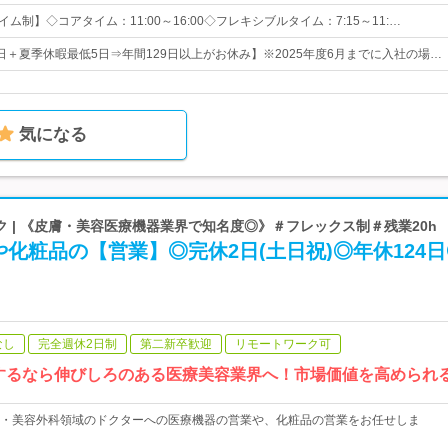
イム制】◇コアタイム：11:00～16:00◇フレキシブルタイム：7:15～11:…
4日＋夏季休暇最低5日⇒年間129日以上がお休み】※2025年度6月までに入社の場…
気になる
 | 《皮膚・美容医療機器業界で知名度◎》＃フレックス制＃残業20h
化粧品の【営業】◎完休2日(土日祝)◎年休124日
なし
完全週休2日制
第二新卒歓迎
リモートワーク可
するなら伸びしろのある医療美容業界へ！市場価値を高められ
・美容外科領域のドクターへの医療機器の営業や、化粧品の営業をお任せしま