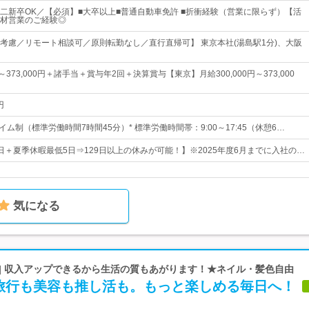
二新卒OK／【必須】■大卒以上■普通自動車免許 ■折衝経験（営業に限らず）【活
材営業のご経験◎
考慮／リモート相談可／原則転勤なし／直行直帰可】 東京本社(湯島駅1分)、大阪
円～373,000円＋諸手当＋賞与年2回＋決算賞与【東京】月給300,000円～373,000
円
イム制（標準労働時間7時間45分）* 標準労働時間帯：9:00～17:45（休憩6…
4日＋夏季休暇最低5日⇒129日以上の休みが可能！】※2025年度6月までに入社の…
気になる
 | 収入アップできるから生活の質もあがります！★ネイル・髪色自由
旅行も美容も推し活も。もっと楽しめる毎日へ！