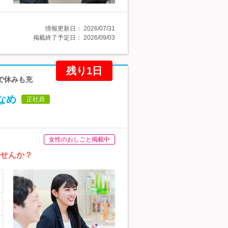
情報更新日：
2026/07/31
掲載終了予定日：
2026/09/03
残り1日
で休みも充
なめ
正社員
女性のおしごと掲載中
ませんか？