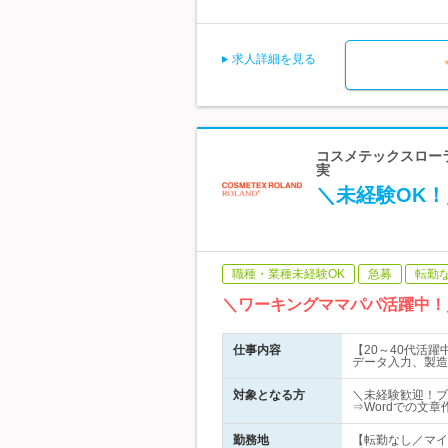
求人詳細を見る
コスメテックスローラ
実
＼未経験OK
職種・業種未経験OK
急募
転勤
＼ワーキングママパパ活躍中！
仕事内容
【20～40代活
データ入力、製造
対象となる方
＼未経験歓迎！ブ
⇒Wordでの文章
勤務地
【転勤なし／マイ