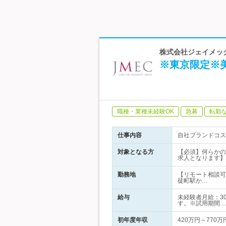
株式会社ジェイメック
※東京限定※
職種・業種未経験OK
急募
転勤
仕事内容
自社ブランドコス
対象となる方
【必須】何らかの
求人となります】
勤務地
【リモート相談可
徒町駅か…
給与
未経験者月給：30
す。※試用期間…
初年度年収
420万円～770万