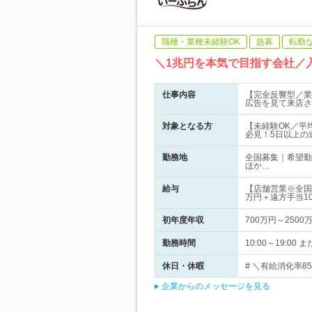
職種・業種未経験OK
急募
転勤
＼1兆円を本気で目指す会社／
仕事内容
【完全反響型／業
広告を見て来店さ
対象となる方
【未経験OK／平
必見！5日以上の連
勤務地
全国募集｜希望勤
ほか…
給与
【店舗営業※全国
万円＋遠方手当1
初年度年収
700万円～2500
勤務時間
10:00～19:0
休日・休暇
# ＼有給消化率8
企業からのメッセージを見る