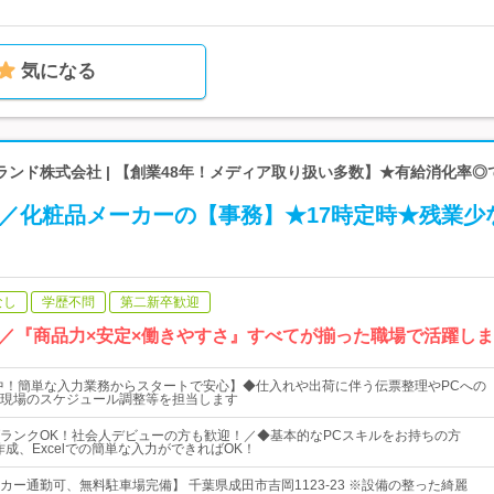
気になる
ンド株式会社 | 【創業48年！メディア取り扱い多数】★有給消化率◎
！／化粧品メーカーの【事務】★17時定時★残業少
なし
学歴不問
第二新卒歓迎
／『商品力×安定×働きやすさ』すべてが揃った職場で活躍し
躍中！簡単な入力業務からスタートで安心】◆仕入れや出荷に伴う伝票整理やPCへの
現場のスケジュール調整等を担当します
ランクOK！社会人デビューの方も歓迎！／◆基本的なPCスキルをお持ちの方
作成、Excelでの簡単な入力ができればOK！
カー通勤可、無料駐車場完備】 千葉県成田市吉岡1123-23 ※設備の整った綺麗