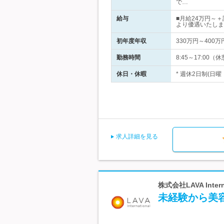
で…
給与
■月給24万円～
より優遇いたしま
初年度年収
330万円～400万
勤務時間
8:45～17:0
休日・休暇
* 週休2日制(日
求人詳細を見る
株式会社LAVA Int
未経験から美