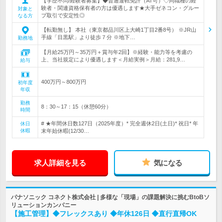
【学歴不問/経験者募集】◆普通運転免許（AT可）◇同職種の経
験者・関連資格保有者の方は優遇します★大手ゼネコン・グルー
対象と
プ取引で安定性◎
なる方
【転勤無し】 本社（東京都品川区上大崎1丁目2番8号） ※JR山
手線「目黒駅」より徒歩７分 ※地下…
勤務地
【月給25万円～35万円＋賞与年2回】※経験・能力等を考慮の
上、当社規定により優遇します＜月給実例＞月給：281,9…
給与
400万円～800万円
初年度
年収
勤務
8：30～17：15（休憩60分）
時間
# ★年間休日数127日（2025年度）* 完全週休2日(土日)* 祝日* 年
休日
休暇
末年始休暇(12/30…
求人詳細を見る
気になる
パナソニック コネクト株式会社 | 多様な「現場」の課題解決に挑むBtoBソ
リューションカンパニー
【施工管理】◆フレックスあり ◆年休126日 ◆直行直帰OK