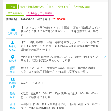
正社員
職種・業種未経験OK
急募
学歴不問
完全週休2日制
第二新卒歓迎
女性のおしごと掲載中
情報更新日：2026/07/30
終了予定日：
2026/08/10
【ノルマなし・既存顧客がメイン】医療・福祉・宿泊施設などの
利用者が ” 快適に過ごせる” リネンサービスを提案するお仕事で
仕事内容
す
【20～30代活躍中！“人柄・意欲”を重視したポテンシャル採用で
す】★要普免（AT限定可）★PCの基本スキル◎営業経験や接客
対象と
経験があれば活かせます！
なる方
<全国募集> 希望勤務地での配属／お近くの営業所での面接とな
ります。 転勤はほぼありません。ご不安…
勤務地
月給：24万～35万円(別途諸手当あり)※年齢・勤務地を考慮して
決定します※試用期間3か月あり(条件に変更なし)<月…
給与
312万円～455万円
初年度
年収
■支店・営業所8：30～17：30(休憩1h)または9：00～18：00(休
勤務
時間
憩1ｈ)※勤務地により勤…
★年間休日120日以上完全週休2日制(土日休み)■祝日■ゴールデン
休日
休暇
ウィーク■夏季休暇■年始休暇■有給…