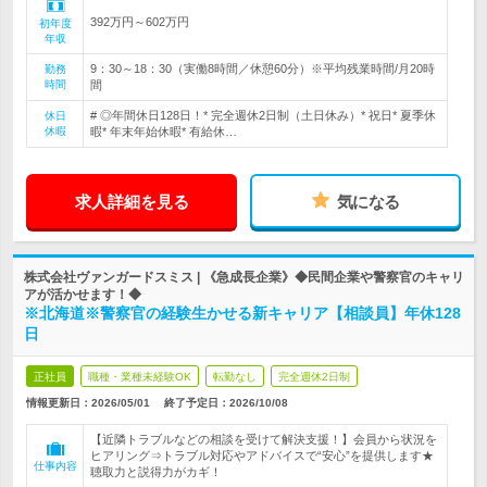
392万円～602万円
初年度
年収
9：30～18：30（実働8時間／休憩60分）※平均残業時間/月20時
勤務
時間
間
# ◎年間休日128日！* 完全週休2日制（土日休み）* 祝日* 夏季休
休日
休暇
暇* 年末年始休暇* 有給休…
求人詳細を見る
気になる
株式会社ヴァンガードスミス | 《急成長企業》◆民間企業や警察官のキャリ
アが活かせます！◆
※北海道※警察官の経験生かせる新キャリア【相談員】年休128
日
正社員
職種・業種未経験OK
転勤なし
完全週休2日制
情報更新日：2026/05/01
終了予定日：
2026/10/08
【近隣トラブルなどの相談を受けて解決支援！】会員から状況を
ヒアリング⇒トラブル対応やアドバイスで“安心”を提供します★
仕事内容
聴取力と説得力がカギ！