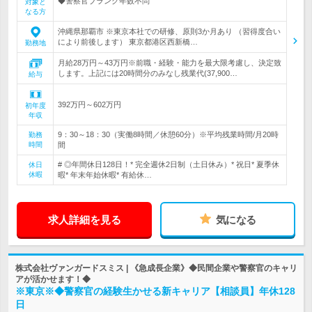
◆警察官ブランク年数不問
対象と
なる方
沖縄県那覇市 ※東京本社での研修、原則3か月あり （習得度合い
により前後します） 東京都港区西新橋…
勤務地
月給28万円～43万円※前職・経験・能力を最大限考慮し、決定致
します。上記には20時間分のみなし残業代(37,900…
給与
392万円～602万円
初年度
年収
9：30～18：30（実働8時間／休憩60分）※平均残業時間/月20時
勤務
時間
間
# ◎年間休日128日！* 完全週休2日制（土日休み）* 祝日* 夏季休
休日
休暇
暇* 年末年始休暇* 有給休…
求人詳細を見る
気になる
株式会社ヴァンガードスミス | 《急成長企業》◆民間企業や警察官のキャリ
アが活かせます！◆
※東京※◆警察官の経験生かせる新キャリア【相談員】年休128
日