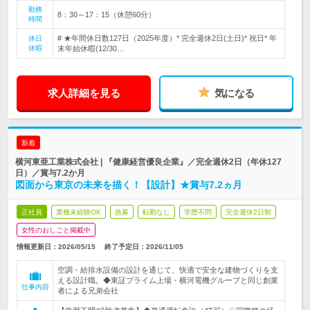
勤務
8：30～17：15（休憩60分）
時間
# ★年間休日数127日（2025年度）* 完全週休2日(土日)* 祝日* 年
休日
休暇
末年始休暇(12/30…
求人詳細を見る
気になる
新着
横河東亜工業株式会社 | 『健康経営優良企業』／完全週休2日（年休127
日）／賞与7.2か月
図面から東京の未来を描く！【設計】★賞与7.2ヵ月
正社員
業種未経験OK
急募
転勤なし
学歴不問
完全週休2日制
女性のおしごと掲載中
情報更新日：2026/05/15
終了予定日：
2026/11/05
空調・給排水設備の設計を通じて、快適で安全な建物づくりを支
える設計職。◆東証プライム上場・横河電機グループと同じ創業
仕事内容
者による兄弟会社