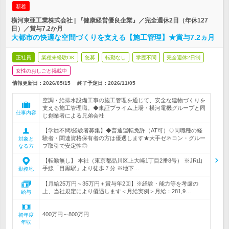
新着
横河東亜工業株式会社 | 『健康経営優良企業』／完全週休2日（年休127
日）／賞与7.2か月
大都市の快適な空間づくりを支える【施工管理】★賞与7.2ヵ月
正社員
業種未経験OK
急募
転勤なし
学歴不問
完全週休2日制
女性のおしごと掲載中
情報更新日：2026/05/15
終了予定日：
2026/11/05
空調・給排水設備工事の施工管理を通じて、安全な建物づくりを
支える施工管理職。◆東証プライム上場・横河電機グループと同
仕事内容
じ創業者による兄弟会社
【学歴不問/経験者募集】◆普通運転免許（AT可）◇同職種の経
験者・関連資格保有者の方は優遇します★大手ゼネコン・グルー
対象と
プ取引で安定性◎
なる方
【転勤無し】 本社（東京都品川区上大崎1丁目2番8号） ※JR山
手線「目黒駅」より徒歩７分 ※地下…
勤務地
【月給25万円～35万円＋賞与年2回】※経験・能力等を考慮の
上、当社規定により優遇します＜月給実例＞月給：281,9…
給与
400万円～800万円
初年度
年収