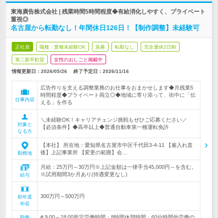
東海廣告株式会社 | 残業時間5時間程度◆有給消化しやすく、プライベート
重視◎
名古屋から転勤なし！年間休日126日！【制作調整】未経験可
正社員
職種・業種未経験OK
急募
転勤なし
完全週休2日制
第二新卒歓迎
女性のおしごと掲載中
情報更新日：2026/05/26
終了予定日：
2026/11/16
広告作りを支える調整業務のお仕事をおまかせします◆月残業5
時間程度◆プライベート両立◎◆地域に寄り添って、街中に「伝
仕事内容
える」を作る
＼未経験OK！キャリアチェンジ挑戦もぜひご応募ください／
対象と
【必須条件】◆高卒以上◆普通自動車第一種運転免許
なる方
【本社】 所在地：愛知県名古屋市中区千代田3-4-11 【雇入れ直
後】上記事業所 【変更の範囲】会…
勤務地
月給：25万円～30万円※上記金額は一律手当45,000円～を含む。
※試用期間3か月あり(待遇変更なし)
給与
300万円～500万円
初年度
年収
# 9:00～18:00所定労働時間：8時間休憩時間：60分時間外労働の
勤務