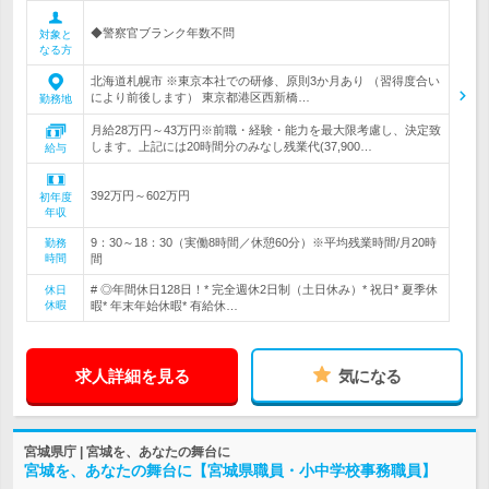
◆警察官ブランク年数不問
対象と
なる方
北海道札幌市 ※東京本社での研修、原則3か月あり （習得度合い
により前後します） 東京都港区西新橋…
勤務地
月給28万円～43万円※前職・経験・能力を最大限考慮し、決定致
します。上記には20時間分のみなし残業代(37,900…
給与
392万円～602万円
初年度
年収
9：30～18：30（実働8時間／休憩60分）※平均残業時間/月20時
勤務
時間
間
# ◎年間休日128日！* 完全週休2日制（土日休み）* 祝日* 夏季休
休日
休暇
暇* 年末年始休暇* 有給休…
求人詳細を見る
気になる
宮城県庁 | 宮城を、あなたの舞台に
宮城を、あなたの舞台に【宮城県職員・小中学校事務職員】