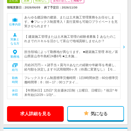
正社員
急募
転勤なし
女性のおしごと掲載中
情報更新日：2026/06/09
終了予定日：
2026/11/30
あらゆる建設物の建築、または土木施工管理業務をお任せしま
す。◆フレックス制度導入！直行直帰も可能◎プライベートを充
仕事内容
実させられます！
【 建築施工管理または土木施工管理の経験者募集 】あなたのこ
対象と
れまでのスキルを活かして富山で地域貢献しませんか？
なる方
担当領域によって勤務地が異なります。 ■建築施工管理 本社／富
山県富山市牛島町24番6号 ■土木施…
勤務地
月給20万円～＋諸手当＋賞与※あなたの経験や年齢等を考慮し、
給与額を決定します※試用期間6ヶ月（待遇に変更なし）【モ…
給与
フレックスタイム制度標準労働時間：1日8時間休憩：60分標準労
勤務
時間
働時間帯：8：00～17：00コアタイ…
【年間休日】125日* 完全週休2日制（土曜日、日曜日）* 祝日* 年
休日
休暇
末年始(12/29～1/3)*…
求人詳細を見る
気になる