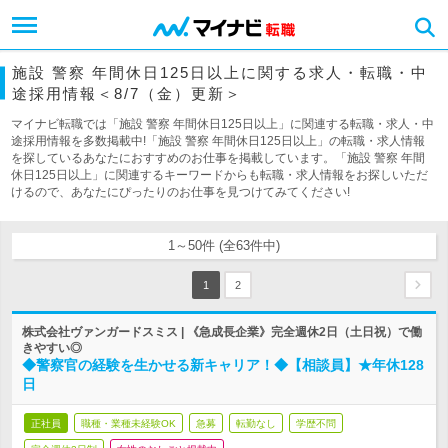
施設 警察 年間休日125日以上に関する求人・転職・中
途採用情報＜8/7（金）更新＞
マイナビ転職では「施設 警察 年間休日125日以上」に関連する転職・求人・中
途採用情報を多数掲載中!「施設 警察 年間休日125日以上」の転職・求人情報
を探しているあなたにおすすめのお仕事を掲載しています。「施設 警察 年間
休日125日以上」に関連するキーワードからも転職・求人情報をお探しいただ
けるので、あなたにぴったりのお仕事を見つけてみてください!
1～50件 (全63件中)
1
2
株式会社ヴァンガードスミス | 《急成長企業》完全週休2日（土日祝）で働
きやすい◎
◆警察官の経験を生かせる新キャリア！◆【相談員】★年休128
日
正社員
職種・業種未経験OK
急募
転勤なし
学歴不問