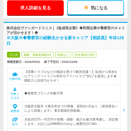
求人詳細を見る
気になる
株式会社ヴァンガードスミス | 《急成長企業》◆民間企業や警察官のキャリ
アが活かせます！◆
※大阪※◆警察官の経験生かせる新キャリア【相談員】年休128
日
正社員
職種・業種未経験OK
転勤なし
完全週休2日制
情報更新日：2026/05/01
終了予定日：
2026/10/08
【近隣トラブルなどの相談を受けて解決支援！】会員から状況を
ヒアリング⇒トラブル対応やアドバイスで“安心”を提供します★
仕事内容
聴取力と説得力がカギ！
◆警察官ブランク年数不問
対象と
なる方
大阪府大阪市 ※東京本社での研修、原則3か月あり （習得度合い
により前後します） 東京都港区西新橋…
勤務地
月給28万円～43万円※前職・経験・能力を最大限考慮し、決定致
します。上記には20時間分のみなし残業代(37,900…
給与