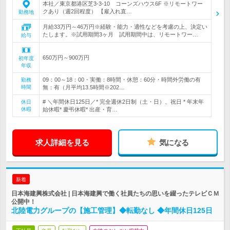
本社／東京都港区芝3-3-10 コーンズハウス6F ※リモートワー
クあり（週2回程度） 【雇入れ直…
勤務地
月給33万円～46万円※経験・能力・適性などを考慮の上、決定い
たします。※試用期間3ヶ月 試用期間中は、リモートワー…
給与
650万円～900万円
初年度
年収
09：00～18：00・実働：8時間・休憩：60分・時間外労働の有
勤務
時間
無：有（月平均13.5時間※202…
# ＼年間休日125日／* 完全週休2日制（土・日）、祝日 * 年末年
休日
休暇
始休暇* 慶弔休暇* 出産・育…
求人詳細を見る
気になる
新着
日本海建興株式会社 | 日本海建興で働く社員たちの思いを綴ったテレビＣＭ
公開中！
北陸電力グループの【施工管理】◆転勤なし ◆年間休日125日