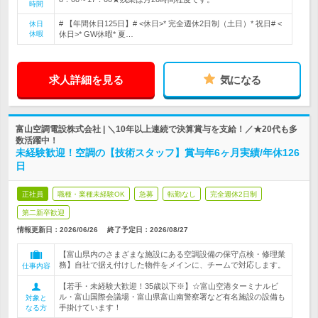
時間
# 【年間休日125日】# <休日>* 完全週休2日制（土日）* 祝日# <
休日
休暇
休日>* GW休暇* 夏…
求人詳細を見る
気になる
富山空調電設株式会社 | ＼10年以上連続で決算賞与を支給！／★20代も多
数活躍中！
未経験歓迎！空調の【技術スタッフ】賞与年6ヶ月実績/年休126
日
正社員
職種・業種未経験OK
急募
転勤なし
完全週休2日制
第二新卒歓迎
情報更新日：2026/06/26
終了予定日：
2026/08/27
【富山県内のさまざまな施設にある空調設備の保守点検・修理業
務】自社で据え付けした物件をメインに、チームで対応します。
仕事内容
【若手・未経験大歓迎！35歳以下※】☆富山空港ターミナルビ
ル・富山国際会議場・富山県富山南警察署など有名施設の設備も
対象と
手掛けています！
なる方