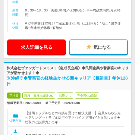
年収
9：30～18：30（実働8時間／休憩60分）※平均残業時間/月20時
勤務
時間
間
# ◎年間休日128日！* 完全週休2日制（土日休み）* 祝日* 夏季休
休日
休暇
暇* 年末年始休暇* 有給休…
求人詳細を見る
気になる
株式会社ヴァンガードスミス | 《急成長企業》◆民間企業や警察官のキャリ
アが活かせます！◆
※沖縄※◆警察官の経験生かせる新キャリア【相談員】年休128
日
正社員
職種・業種未経験OK
転勤なし
完全週休2日制
情報更新日：2026/05/01
終了予定日：
2026/10/08
【近隣トラブルなどの相談を受けて解決支援！】会員から状況を
ヒアリング⇒トラブル対応やアドバイスで“安心”を提供します★
仕事内容
聴取力と説得力がカギ！