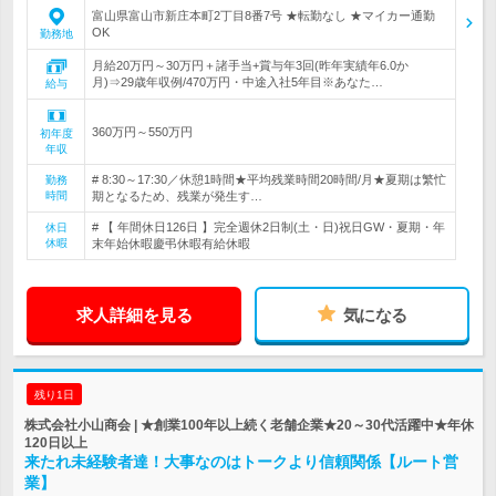
富山県富山市新庄本町2丁目8番7号 ★転勤なし ★マイカー通勤
OK
勤務地
月給20万円～30万円＋諸手当+賞与年3回(昨年実績年6.0か
月)⇒29歳年収例/470万円・中途入社5年目※あなた…
給与
360万円～550万円
初年度
年収
# 8:30～17:30／休憩1時間★平均残業時間20時間/月★夏期は繁忙
勤務
時間
期となるため、残業が発生す…
# 【 年間休日126日 】完全週休2日制(土・日)祝日GW・夏期・年
休日
休暇
末年始休暇慶弔休暇有給休暇
求人詳細を見る
気になる
残り1日
株式会社小山商会 | ★創業100年以上続く老舗企業★20～30代活躍中★年休
120日以上
来たれ未経験者達！大事なのはトークより信頼関係【ルート営
業】