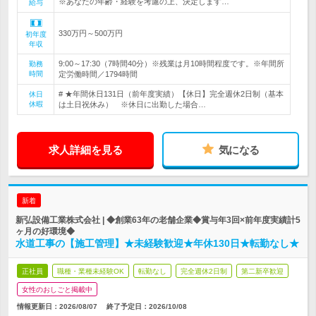
※あなたの年齢・経験を考慮の上、決定します…
給与
330万円～500万円
初年度
年収
9:00～17:30（7時間40分）※残業は月10時間程度です。※年間所
勤務
時間
定労働時間／1794時間
# ★年間休日131日（前年度実績）【休日】完全週休2日制（基本
休日
休暇
は土日祝休み） ※休日に出勤した場合…
求人詳細を見る
気になる
新着
新弘設備工業株式会社 | ◆創業63年の老舗企業◆賞与年3回×前年度実績計5
ヶ月の好環境◆
水道工事の【施工管理】★未経験歓迎★年休130日★転勤なし★
正社員
職種・業種未経験OK
転勤なし
完全週休2日制
第二新卒歓迎
女性のおしごと掲載中
情報更新日：2026/08/07
終了予定日：
2026/10/08