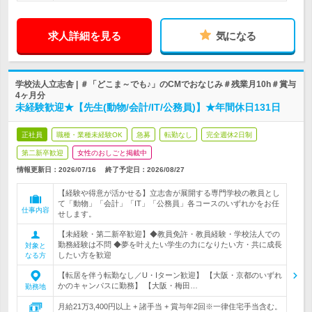
求人詳細を見る
気になる
学校法人立志舎 | ＃「どこま～でも♪」のCMでおなじみ＃残業月10h＃賞与
4ヶ月分
未経験歓迎★【先生(動物/会計/IT/公務員)】★年間休日131日
正社員
職種・業種未経験OK
急募
転勤なし
完全週休2日制
第二新卒歓迎
女性のおしごと掲載中
情報更新日：2026/07/16
終了予定日：
2026/08/27
【経験や得意が活かせる】立志舎が展開する専門学校の教員とし
て「動物」「会計」「IT」「公務員」各コースのいずれかをお任
仕事内容
せします。
【未経験・第二新卒歓迎】◆教員免許・教員経験・学校法人での
勤務経験は不問 ◆夢を叶えたい学生の力になりたい方・共に成長
対象と
したい方を歓迎
なる方
【転居を伴う転勤なし／U・Iターン歓迎】 【大阪・京都のいずれ
かのキャンパスに勤務】 【大阪・梅田…
勤務地
月給21万3,400円以上 + 諸手当 + 賞与年2回※一律住宅手当含む。