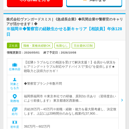
株式会社ヴァンガードスミス | 《急成長企業》◆民間企業や警察官のキャリ
アが活かせます！◆
※福岡※◆警察官の経験生かせる新キャリア【相談員】年休128
日
正社員
職種・業種未経験OK
転勤なし
完全週休2日制
情報更新日：2026/05/01
終了予定日：
2026/10/08
【近隣トラブルなどの相談を受けて解決支援！】会員から状況を
ヒアリング⇒トラブル対応やアドバイスで“安心”を提供します★
仕事内容
聴取力と説得力がカギ！
◆警察官ブランク年数不問
対象と
なる方
福岡県福岡市 ※東京本社での研修、原則3か月あり （習得度合い
により前後します） 東京都港区西新橋…
勤務地
月給28万円～43万円※前職・経験・能力を最大限考慮し、決定致
します。上記には20時間分のみなし残業代(37,900…
給与
392万円～602万円
初年度