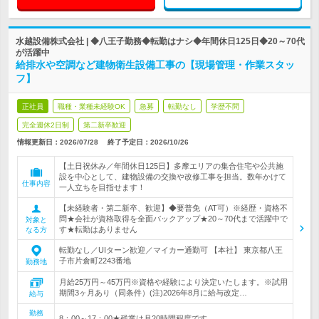
水越設備株式会社 | ◆八王子勤務◆転勤はナシ◆年間休日125日◆20～70代
が活躍中
給排水や空調など建物衛生設備工事の【現場管理・作業スタッ
フ】
正社員
職種・業種未経験OK
急募
転勤なし
学歴不問
完全週休2日制
第二新卒歓迎
情報更新日：2026/07/28
終了予定日：
2026/10/26
【土日祝休み／年間休日125日】多摩エリアの集合住宅や公共施
設を中心として、建物設備の交換や改修工事を担当。数年かけて
仕事内容
一人立ちを目指せます！
【未経験者・第二新卒、歓迎】◆要普免（AT可）※経歴・資格不
問★会社が資格取得を全面バックアップ★20～70代まで活躍中で
対象と
す★転勤はありません
なる方
転勤なし／UIターン歓迎／マイカー通勤可 【本社】 東京都八王
子市片倉町2243番地
勤務地
月給25万円～45万円※資格や経験により決定いたします。※試用
期間3ヶ月あり（同条件）(注)2026年8月に給与改定…
給与
勤務
8：00～17：00★残業は月20時間程度です。