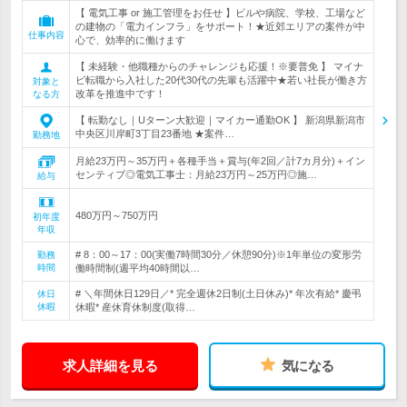
【 電気工事 or 施工管理をお任せ 】ビルや病院、学校、工場など
の建物の「電力インフラ」をサポート！★近郊エリアの案件が中
仕事内容
心で、効率的に働けます
【 未経験・他職種からのチャレンジも応援！※要普免 】 マイナ
ビ転職から入社した20代30代の先輩も活躍中★若い社長が働き方
対象と
改革を推進中です！
なる方
【 転勤なし｜Uターン大歓迎｜マイカー通勤OK 】 新潟県新潟市
中央区川岸町3丁目23番地 ★案件…
勤務地
月給23万円～35万円＋各種手当＋賞与(年2回／計7カ月分)＋イン
センティブ◎電気工事士：月給23万円～25万円◎施…
給与
480万円～750万円
初年度
年収
# 8：00～17：00(実働7時間30分／休憩90分)※1年単位の変形労
勤務
時間
働時間制(週平均40時間以…
# ＼年間休日129日／* 完全週休2日制(土日休み)* 年次有給* 慶弔
休日
休暇
休暇* 産休育休制度(取得…
求人詳細を見る
気になる