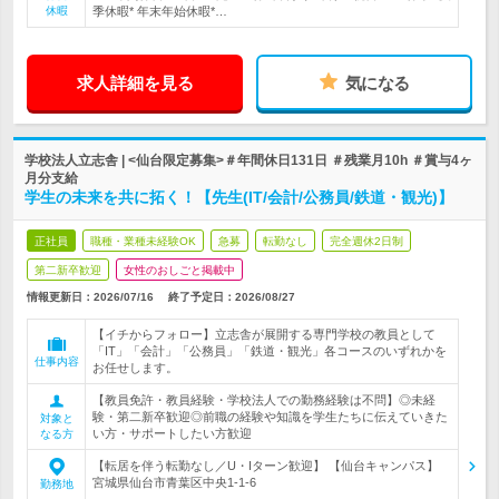
休暇
季休暇* 年末年始休暇*…
求人詳細を見る
気になる
学校法人立志舎 | <仙台限定募集>＃年間休日131日 ＃残業月10h ＃賞与4ヶ
月分支給
学生の未来を共に拓く！【先生(IT/会計/公務員/鉄道・観光)】
正社員
職種・業種未経験OK
急募
転勤なし
完全週休2日制
第二新卒歓迎
女性のおしごと掲載中
情報更新日：2026/07/16
終了予定日：
2026/08/27
【イチからフォロー】立志舎が展開する専門学校の教員として
「IT」「会計」「公務員」「鉄道・観光」各コースのいずれかを
仕事内容
お任せします。
【教員免許・教員経験・学校法人での勤務経験は不問】◎未経
験・第二新卒歓迎◎前職の経験や知識を学生たちに伝えていきた
対象と
い方・サポートしたい方歓迎
なる方
【転居を伴う転勤なし／U・Iターン歓迎】 【仙台キャンパス】
宮城県仙台市青葉区中央1-1-6
勤務地