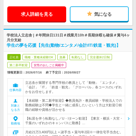
求人詳細を見る
気になる
学校法人立志舎 | ＃年間休日131日＃残業月10h＃長期休暇も確保＃賞与4ヶ
月分支給
学生の夢を応援【先生(動物/エンタメ/会計/IT/鉄道・観光)】
正社員
職種・業種未経験OK
急募
転勤なし
完全週休2日制
第二新卒歓迎
女性のおしごと掲載中
情報更新日：2026/07/16
終了予定日：
2026/08/27
立志舎が展開する専門学校の教員として「動物」「エンタメ」
「会計」「IT」「鉄道・観光」「グローバル」各コースのいずれ
仕事内容
かをお任せします。
【未経験・第二新卒歓迎】◆教員免許・教員経験・学校法人での
勤務経験は不問◆学生と一緒に成長したいという方は大歓迎◎前
対象と
職の経験や資格が活かせる
なる方
【転居を伴う転勤なし／U・Iターン歓迎】 【東京・横浜・大宮・
千葉のいずれかのキャンパスに勤務】…
勤務地
月給21万3,400円以上 + 諸手当 + 賞与年2回※一律住宅手当含む。