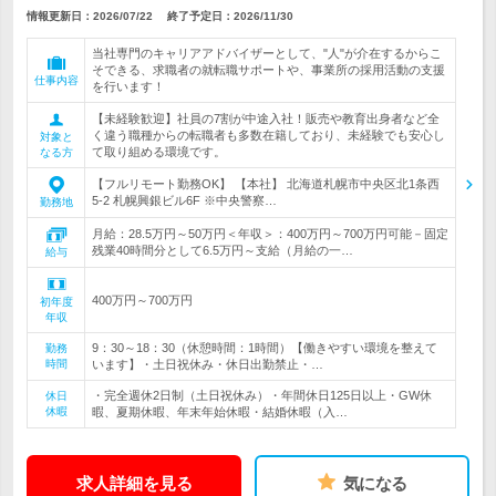
情報更新日：2026/07/22
終了予定日：
2026/11/30
当社専門のキャリアアドバイザーとして、"人"が介在するからこ
そできる、求職者の就転職サポートや、事業所の採用活動の支援
仕事内容
を行います！
【未経験歓迎】社員の7割が中途入社！販売や教育出身者など全
く違う職種からの転職者も多数在籍しており、未経験でも安心し
対象と
て取り組める環境です。
なる方
【フルリモート勤務OK】 【本社】 北海道札幌市中央区北1条西
5-2 札幌興銀ビル6F ※中央警察…
勤務地
月給：28.5万円～50万円＜年収＞：400万円～700万円可能－固定
残業40時間分として6.5万円～支給（月給の一…
給与
400万円～700万円
初年度
年収
9：30～18：30（休憩時間：1時間）【働きやすい環境を整えて
勤務
時間
います】・土日祝休み・休日出勤禁止・…
・完全週休2日制（土日祝休み）・年間休日125日以上・GW休
休日
休暇
暇、夏期休暇、年末年始休暇・結婚休暇（入…
求人詳細を見る
気になる