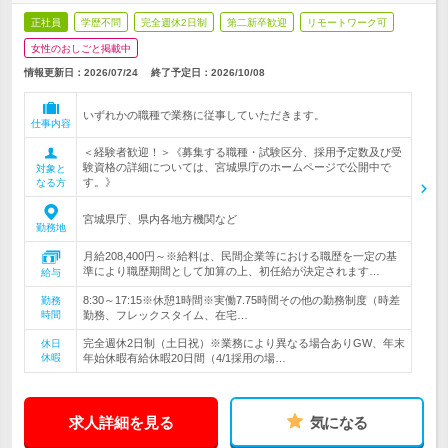
正社員
学歴不問
完全週休2日制
第二新卒歓迎
リモートワーク可
女性のおしごと掲載中
情報更新日：2026/07/24
終了予定日：
2026/10/08
いずれかの職種で業務に従事していただきます。
仕事内容
＜経験者歓迎！＞《募集する職種・試験区分、採用予定数及び受
験資格の詳細については、宮城県庁のホームページで公開中で
対象と
す。》
なる方
宮城県庁、県内各地方機関など
勤務地
月給208,400円～※給料は、民間企業等における職歴を一定の基
準により職歴期間として加算の上、初任給が決定されます…
給与
8:30～17:15※休憩1時間※実働7.75時間その他の勤務制度（時差
勤務
時間
勤務、フレックスタイム、在宅…
完全週休2日制（土日祝）※業務により異なる場合ありGW、年末
休日
休暇
年始休暇有給休暇20日間（4/1採用の場…
求人詳細を見る
気になる