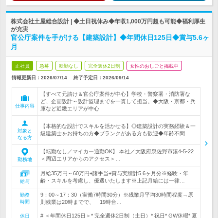
株式会社土屋総合設計 | ◆土日祝休み◆年収1,000万円超も可能◆福利厚生
が充実
官公庁案件を手がける【建築設計】◆年間休日125日◆賞与5.6ヶ
月
正社員
急募
転勤なし
完全週休2日制
女性のおしごと掲載中
情報更新日：2026/07/14
終了予定日：
2026/09/14
【すべて元請け＆官公庁案件が中心】学校・警察署・消防署な
ど、企画設計～設計監理までを一貫して担当。◆大阪・京都・兵
仕事内容
庫など近畿エリアが中心
【本格的な設計でスキルを活かせる】◎建築設計の実務経験＆一
対象と
級建築士をお持ちの方◆ブランクがある方も歓迎◆年齢不問
なる方
【転勤なし／マイカー通勤OK】 本社／大阪府泉佐野市湊4-5-22
＜周辺エリアからのアクセス＞…
勤務地
月給35万円～60万円+諸手当+賞与実績計5.6ヶ月分※経験・年
齢・スキルを考慮し、優遇いたします※上記月給には一律…
給与
9：00～17：30（実働7時間30分）※残業月平均30時間程度→原
勤務
時間
則残業は20時までで、 19時台…
# ＜年間休日125日＞* 完全週休2日制（土日）* 祝日* GW休暇* 夏
休日