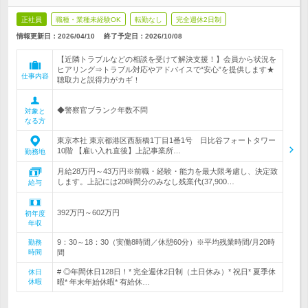
正社員
職種・業種未経験OK
転勤なし
完全週休2日制
情報更新日：2026/04/10
終了予定日：
2026/10/08
【近隣トラブルなどの相談を受けて解決支援！】会員から状況を
ヒアリング⇒トラブル対応やアドバイスで“安心”を提供します★
仕事内容
聴取力と説得力がカギ！
◆警察官ブランク年数不問
対象と
なる方
東京本社 東京都港区西新橋1丁目1番1号 日比谷フォートタワー
10階 【雇い入れ直後】上記事業所…
勤務地
月給28万円～43万円※前職・経験・能力を最大限考慮し、決定致
します。上記には20時間分のみなし残業代(37,900…
給与
392万円～602万円
初年度
年収
9：30～18：30（実働8時間／休憩60分）※平均残業時間/月20時
勤務
時間
間
# ◎年間休日128日！* 完全週休2日制（土日休み）* 祝日* 夏季休
休日
休暇
暇* 年末年始休暇* 有給休…