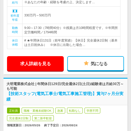
※あなたの年齢・経験を考慮の上、決定します…
給与
330万円～500万円
初年度
年収
9:00～17:30（7時間40分）※残業は月10時間程度です。※年間所
勤務
時間
定労働時間／1794時間
# ★年間休日131日（前年度実績）【休日】完全週休2日制（基本
休日
休暇
は土日祝休み） ※休日に出勤した場合…
求人詳細を見る
気になる
大明電業株式会社 | 年間休日129日/完全週休2日(土日)/経験者は月給30万～
も可能
【技術スタッフ(電気工事士/電気工事施工管理)】賞与7ヶ月分実
績
正社員
職種・業種未経験OK
急募
転勤なし
学歴不問
完全週休2日制
第二新卒歓迎
情報更新日：2026/05/26
終了予定日：
2026/08/24