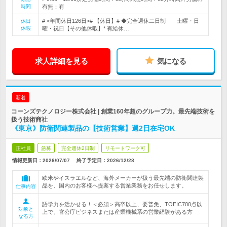
時間
有無：有
# <年間休日126日># 【休日】# ◆完全週休二日制 土曜・日
休日
休暇
曜・祝日【その他休暇】* 有給休…
求人詳細を見る
気になる
新着
コーンズテクノロジー株式会社 | 創業160年超のグループ力。最先端技術を
扱う技術商社
《東京》防衛関連製品の【技術営業】週2日在宅OK
正社員
急募
完全週休2日制
リモートワーク可
情報更新日：2026/07/07
終了予定日：
2026/12/28
欧米やイスラエルなど、海外メーカーが扱う最先端の防衛関連製
品を、国内のお客様へ提案する営業業務をお任せします。
仕事内容
語学力を活かせる！＜必須＞高卒以上、要普免、TOEIC700点以
対象と
上で、官公庁ビジネスまたは産業機械系の営業経験がある方
なる方