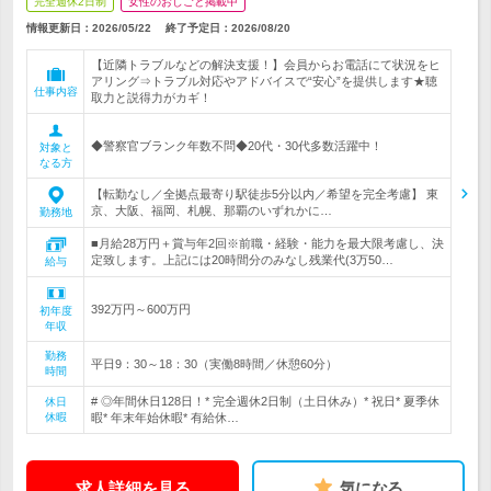
完全週休2日制
女性のおしごと掲載中
情報更新日：2026/05/22
終了予定日：
2026/08/20
【近隣トラブルなどの解決支援！】会員からお電話にて状況をヒ
アリング⇒トラブル対応やアドバイスで“安心”を提供します★聴
仕事内容
取力と説得力がカギ！
◆警察官ブランク年数不問◆20代・30代多数活躍中！
対象と
なる方
【転勤なし／全拠点最寄り駅徒歩5分以内／希望を完全考慮】 東
京、大阪、福岡、札幌、那覇のいずれかに…
勤務地
■月給28万円＋賞与年2回※前職・経験・能力を最大限考慮し、決
定致します。上記には20時間分のみなし残業代(3万50…
給与
392万円～600万円
初年度
年収
勤務
平日9：30～18：30（実働8時間／休憩60分）
時間
# ◎年間休日128日！* 完全週休2日制（土日休み）* 祝日* 夏季休
休日
休暇
暇* 年末年始休暇* 有給休…
求人詳細を見る
気になる