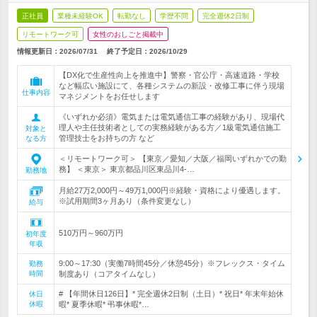
正社員
業種未経験OK
転勤なし
学歴不問
完全週休2日制
リモートワーク可
女性のおしごと掲載中
情報更新日：2026/07/31
終了予定日：
2026/10/29
【DX化で生産性向上を推進中】警察・官公庁・高速道路・学校
など幅広い施設にて、各種システムの新設・改修工事に伴う現場
仕事内容
マネジメントをお任せします
《いずれか必須》電気または電気通信工事の経験があり、現場代
理人や主任技術者としての実務経験がある方／1級電気通信施工
対象と
管理技士をお持ちの方 など
なる方
＜リモートワーク可＞ 【東京／愛知／大阪／福岡いずれかでの勤
務】 ＜東京＞ 東京都品川区東品川4-…
勤務地
月給27万2,000円～49万1,000円※経験・資格により優遇します。
※試用期間3ヶ月あり（条件変更なし）
給与
510万円～960万円
初年度
年収
9:00～17:30（実働7時間45分／休憩45分）※フレックス・タイム
勤務
時間
制度あり（コアタイムなし）
# 【年間休日126日】* 完全週休2日制（土日）* 祝日* 年末年始休
休日
休暇
暇* 夏季休暇* 弔事休暇*…