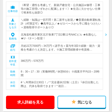
《希望・適性を考慮して、新築戸建住宅・公共施設or修理・工事
等の施工管理いずれかに配属します！》★生活に欠かせない仕事
仕事内容
で将来性も抜群◎
＼経験・知識は一切不問！第二新卒も歓迎／◆普通自動車運転免
許（AT限定可）◆高卒以上／★ゼロベースから手に職をつけたい
対象と
＝資格取得サポートあり◎
なる方
北海道札幌市東区北37条東7丁目2番11号NACビル ★転勤なし
★U・Iターン歓迎！
勤務地
月給22万7000円～34万円＋諸手当＋賞与年3回※経験・能力・資
格を考慮のうえ決定します。※施工管理経験者や有資格…
給与
380万円～578万円
初年度
年収
8：30～17：30（実働8時間／休憩60分）※残業月平均15～20時
勤務
時間
間
# ＼年間休日130日！／* 完全週休2日制（土日）└休日出勤した
休日
休暇
際は、代休を取得できます！* 祝日…
求人詳細を見る
気になる