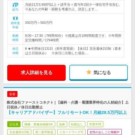
月給21万3,400円以上 + 諸手当 + 賞与年2回※一律住宅手当含む。
※あなたの年齢・経験を考慮の上、決定します…
給与
330万円～500万円
初年度
年収
9:00～17:30（7時間40分）※残業は月10時間程度です。※年間所
勤務
時間
定労働時間／1794時間
# ★年間休日131日（前年度実績）【休日】完全週休2日制（基本
休日
休暇
は土日祝休み） ※休日に出勤した場合…
求人詳細を見る
気になる
新着
株式会社ファーストコネクト | 【歯科・介護・看護業界特化の人材紹介】土
日祝休／休日出勤禁止
【キャリアアドバイザー】フルリモートOK！月給28.5万円以上
正社員
職種・業種未経験OK
急募
転勤なし
学歴不問
完全週休2日制
第二新卒歓迎
リモートワーク可
女性のおしごと掲載中