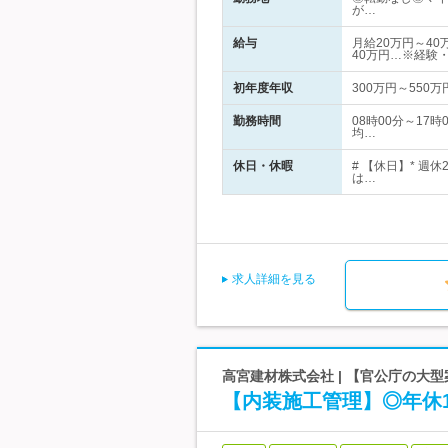
が…
給与
月給20万円～4
40万円…※経験
初年度年収
300万円～550万
勤務時間
08時00分～17
均…
休日・休暇
# 【休日】* 
は…
求人詳細を見る
高宮建材株式会社 | 【官公庁の大
【内装施工管理】◎年休1