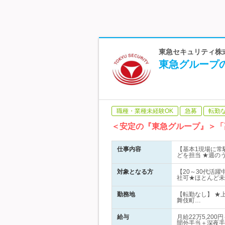
東急セキュリティ株式
東急グループの
職種・業種未経験OK
急募
転勤
＜安定の『東急グループ』＞「
仕事内容
【基本1現場に常
どを担当 ★週のう
対象となる方
【20～30代活
社可★ほとんど未
勤務地
【転勤なし】 ★
舞伎町…
給与
月給22万5,2
間外手当＋深夜手