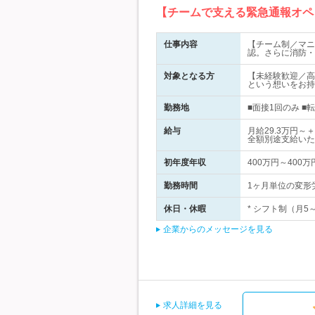
【チームで支える緊急通報オペ
仕事内容
【チーム制／マニ
認。さらに消防・
対象となる方
【未経験歓迎／高
という想いをお持
勤務地
■面接1回のみ 
給与
月給29.3万円
全額別途支給いた
初年度年収
400万円～400万
勤務時間
1ヶ月単位の変形労
休日・休暇
* シフト制（月5
企業からのメッセージを見る
求人詳細を見る