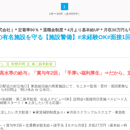
1
1件〜35件（全35件中）
会社 | ＊定着率90％＊退職金制度＊4月より基本給UP＊月収30万円も
有名施設を守る【施設警備】#未経験OK#面接1
なし
学歴不問
第二新卒歓迎
高水準の給与」「賞与年2回」「手厚い福利厚生」⇒だから、定
駐/駅近の好立地◎】東急線沿線の商業施設にて、モニター監視・受付・巡回業務な
ち4日間は「明け休み or 公休日」
躍中/未経験・第二新卒歓迎、社会人デビューOK】説明会+面接同日実施⇒スピード入
経験スタート！★上京したい方も応援♪
上京したい方大歓迎！★家賃補助制度あり♪ ★渋谷スクランブルスクエア・東急歌
00円～＋賞与年2回＋交通費全額支給＋諸手当【モデル月収】月収27万円（基本給＋時
当…