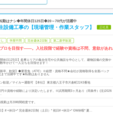
転勤はナシ◆年間休日125日◆20～70代が活躍中
生設備工事の【現場管理・作業スタッフ】
正社員
なし
学歴不問
完全週休2日制
第二新卒歓迎
プロを目指す――。入社段階で経験や資格は不問、意欲があれ
間休日125日】多摩エリアの集合住宅や公共施設を中心として、建物設備の交換や
数年かけて一人立ちを目指せます！
新卒、歓迎】◆要普免（AT可）※経歴・資格不問★会社が資格取得を全面バック
0代まで活躍中です★転勤はありません
ーン歓迎／マイカー通勤可 【本社】 東京都八王子市片倉町2243番地
5万円※資格や経験により決定いたします。※試用期間3ヶ月あり（同条件）(注)2026
…
0★残業は月20時間程度です。
日】# <休日>* 完全週休2日制（土日）* 祝日# <休日>* GW休暇* 夏…