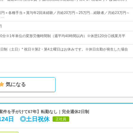
0万円＋各種手当＋賞与年2回未経験／月給20万円～25万円…経験者／月給23万円～
・…
円
時00分※1年単位の変形労働時間制（週平均40時間以内）※休憩120分◎残業月平
週休2日制（土日）* 祝日※第2・第4土曜日はお休みです。※休日出勤が発生した場合
気になる
型案件を手がけて67年】転勤なし｜完全週休2日制
24日 ◎土日祝休
正社員