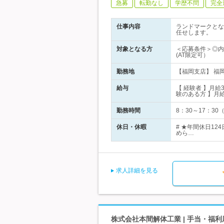
急募
転勤なし
学歴不問
完全
仕事内容
ランドマークとな
任せします。
対象となる方
＜応募条件＞◎内
(AT限定可）
勤務地
【福岡支店】 福岡
給与
【 経験者 】月
験のある方 】月
勤務時間
8：30～17：3
休日・休暇
# ★年間休日1
めら…
求人詳細を見る
株式会社本間解体工業 | 手当・福