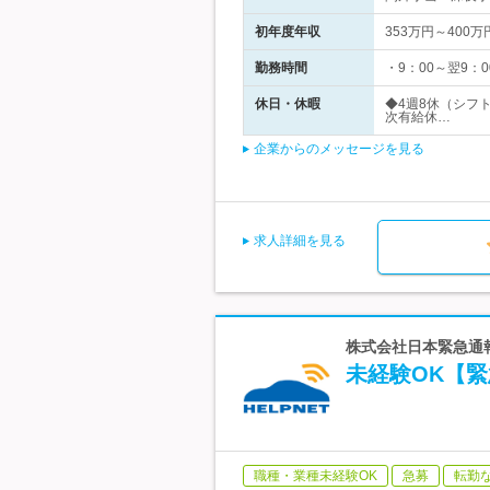
初年度年収
353万円～400万
勤務時間
・9：00～翌9：
休日・休暇
◆4週8休（シフ
次有給休…
企業からのメッセージを見る
求人詳細を見る
株式会社日本緊急通報
未経験OK【緊
職種・業種未経験OK
急募
転勤