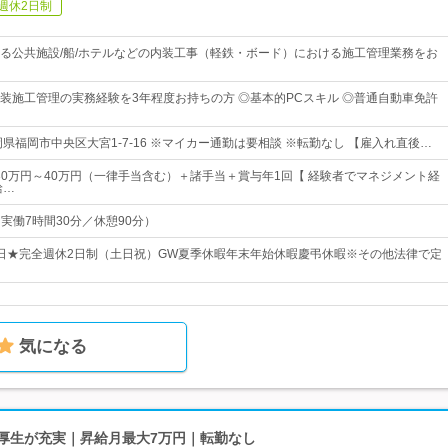
週休2日制
る公共施設/船/ホテルなどの内装工事（軽鉄・ボード）における施工管理業務をお
装施工管理の実務経験を3年程度お持ちの方 ◎基本的PCスキル ◎普通自動車免許
県福岡市中央区大宮1-7-16 ※マイカー通勤は要相談 ※転勤なし 【雇入れ直後…
給30万円～40万円（一律手当含む）＋諸手当＋賞与年1回【 経験者でマネジメント経
給…
0（実働7時間30分／休憩90分）
24日★完全週休2日制（土日祝）GW夏季休暇年末年始休暇慶弔休暇※その他法律で定
気になる
利厚生が充実｜昇給月最大7万円｜転勤なし