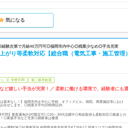
気になる
 ◎経験次第で月給40万円可◎福岡市内中心◎残業少なめ◎手当充実
早上がり等柔軟対応【総合職（電気工事・施工管理
なし
学歴不問
第二新卒歓迎
など嬉しい手当が充実！／ 柔軟に働ける環境で、経験者にも
は基本なし！】福岡市内を中心に学校、オフィスビル、病院、商業施設等におけ
お任せします。◎残業月平均20時間以内
歴不問】要普通免許(AT限定可) ◎20～30代活躍中◎有給取得も柔軟対応◎家庭との
！◎家族手当など充実◎経験者は優遇
カー通勤OK◎社用車貸与 福岡県糸島市前原北4丁目8-17 現場エリアは福岡市内