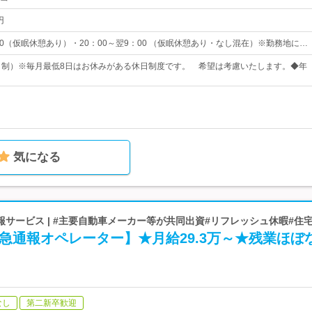
円
00（仮眠休憩あり）・20：00～翌9：00 （仮眠休憩あり・なし混在）※勤務地に…
ト制）※毎月最低8日はお休みがある休日制度です。 希望は考慮いたします。◆年
気になる
サービス | #主要自動車メーカー等が共同出資#リフレッシュ休暇#住
急通報オペレーター】★月給29.3万～★残業ほぼ
なし
第二新卒歓迎