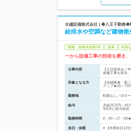
水越設備株式会社 | ◆八王子勤務◆
給排水や空調など建物衛
職種・業種未経験OK
急募
転勤
一から設備工事の技術を磨き、
仕事内容
【土日祝休み／年
改修工事を担当。
対象となる方
【未経験者・第二
アップ★20～7
勤務地
転勤なし／UIタ
給与
月給25万円～4
年8月に給与改定
勤務時間
8：00～17：0
休日・休暇
# 【年間休日125