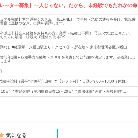
レーター募集】一人じゃない。だから、未経験でもだれかの命
ュアル完備】緊急通報システム「HELPNET」で事故・急病の通報を受け、状況確
警察に直接つなぎ、出動を要請します。
卒以上】社会人経験をお持ちの方／業界・職種は不問！「誰かの役に立ちたい」
ちの方に最適！◎最大10連休の取得OK
■転勤なし ■経堂駅・八幡山駅よりアクセス◎ ＜所在地＞ 東京都世田谷区八幡山
～＋賞与年2回＋各種手当※経験・スキルを考慮して給与額を決定します。※残業代は
します…
円
働時間制（週平均40時間以内）# 【シフト例】* 日勤／9:00～18:00（休憩…
～10日）* 有給休暇（平均取得日数15～20日）* 慶弔休暇* 産前・産後休暇*…
気になる