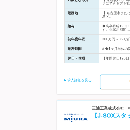
対象となる方
【 未経験OK／
切にできる方も歓
勤務地
【 名古屋市また
港区…
給与
◆高卒月給190,
す。※試用期間…
初年度年収
300万円～350万
勤務時間
# ◆1ヶ月単位の
休日・休暇
【年間休日120日
求人詳細を見る
三浦工業株式会社 | 
【J-SOXス