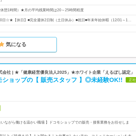
円
5（休憩1時間）★月の平均残業時間は20～25時間程度
20日☆★【休日】■完全週休2日制（土日休み）■祝日■年末年始休暇（12/31～1…
気になる
会社 | ★「健康経営優良法人2025」★ホワイト企業「えるぼし認定」
ショップの【 販売スタッフ 】◎未経験OK!!
正社
合いながら働ける温かい職場 】ドコモショップでの販売・接客業務をお任せしま