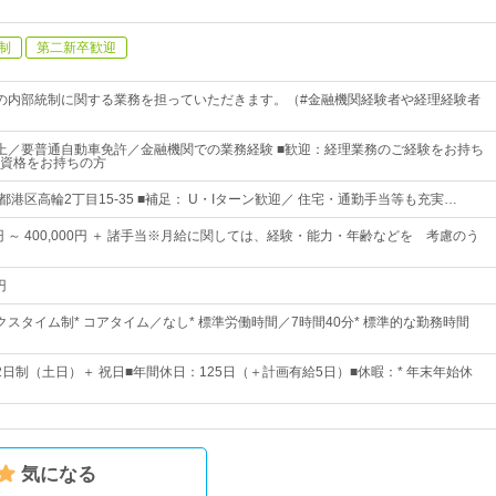
制
第二新卒歓迎
の内部統制に関する業務を担っていただきます。（#金融機関経験者や経理経験者
上／要普通自動車免許／金融機関での業務経験 ■歓迎：経理業務のご経験をお持ち
資格をお持ちの方
都港区高輪2丁目15-35 ■補足： U・Iターン歓迎／ 住宅・通勤手当等も充実…
00円 ～ 400,000円 ＋ 諸手当※月給に関しては、経験・能力・年齢などを 考慮のう
円
スタイム制* コアタイム／なし* 標準労働時間／7時間40分* 標準的な勤務時間
2日制（土日）＋ 祝日■年間休日：125日（＋計画有給5日）■休暇：* 年末年始休
気になる