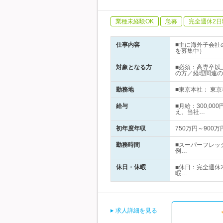
業種未経験OK
急募
完全週休2日
仕事内容
■主に海外子会社
を募集中）
対象となる方
■必須：高専卒以
の方／経理関連の
勤務地
■東京本社： 東京
給与
■月給：300,0
え、当社…
初年度年収
750万円～900万
勤務時間
■スーパーフレック
例…
休日・休暇
■休日：完全週休
暇…
求人詳細を見る