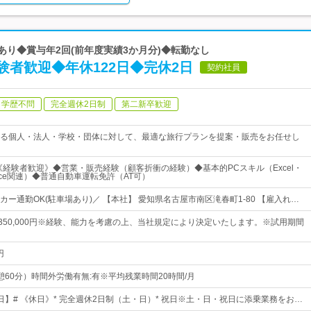
績あり◆賞与年2回(前年度実績3か月分)◆転勤なし
者歓迎◆年休122日◆完休2日
契約社員
学歴不問
完全週休2日制
第二新卒歓迎
る個人・法人・学校・団体に対して、最適な旅行プランを提案・販売をお任せし
中《経験者歓迎》◆営業・販売経験（顧客折衝の経験）◆基本的PCスキル（Excel・
ffice関連）◆普通自動車運転免許（AT可）
ー通勤OK(駐車場あり)／ 【本社】 愛知県名古屋市南区滝春町1-80 【雇入れ…
円～350,000円※経験、能力を考慮の上、当社規定により決定いたします。※試用期間
円
0（休憩60分）時間外労働有無:有※平均残業時間20時間/月
2日】# 《休日》* 完全週休2日制（土・日）* 祝日※土・日・祝日に添乗業務をお…