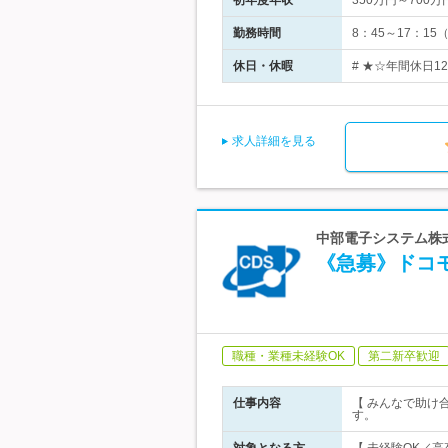
初年度年収
350万円～700万
勤務時間
8：45～17：1
休日・休暇
# ★☆年間休日1
求人詳細を見る
中部電子システム株式
《急募》ドコモ
職種・業種未経験OK
第二新卒歓迎
仕事内容
【 みんなで助け
す。