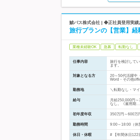
鯱バス株式会社 | ◆正社員登用実
旅行プランの【営業】経験
業種未経験OK
急募
転勤なし
仕事内容
旅行を検討してい
ます。
対象となる方
20～50代活躍
Word・その他o
勤務地
＼転勤なし・マイカ
給与
月給250,000
なし。《雇用期…
初年度年収
350万円～600万
勤務時間
9:00～18:0
休日・休暇
# 【年間休日12