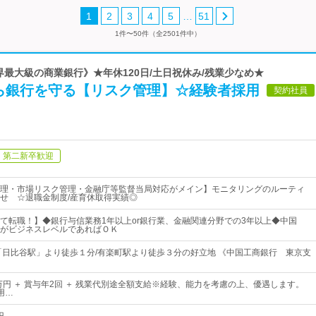
…
1
2
3
4
5
51
1件〜50件（全2501件中）
世界最大級の商業銀行》★年休120日/土日祝休み/残業少なめ★
ら銀行を守る【リスク管理】☆経験者採用
契約社員
第二新卒歓迎
理・市場リスク管理・金融庁等監督当局対応がメイン】モニタリングのルーティ
せ ☆退職金制度/産育休取得実績◎
て転職！】◆銀行与信業務1年以上or銀行業、金融関連分野での3年以上◆中国
がビジネスレベルであればＯＫ
「日比谷駅」より徒歩１分/有楽町駅より徒歩３分の好立地 《中国工商銀行 東京支
5万円 ＋ 賞与年2回 ＋ 残業代別途全額支給※経験、能力を考慮の上、優遇します。
用…