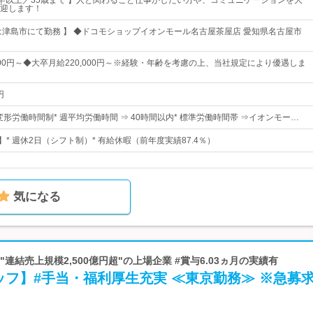
高卒以上／35歳まで 】人と関わること仕事がしたい方や、コミュニケーションを大
迎します！
は津島市にて勤務 】 ◆ドコモショップイオンモール名古屋茶屋店 愛知県名古屋市
000円～◆大卒月給220,000円～※経験・年齢を考慮の上、当社規定により優遇しま
円
変形労働時間制* 週平均労働時間 ⇒ 40時間以内* 標準労働時間帯 ⇒イオンモー…
】* 週休2日（シフト制）* 有給休暇（前年度実績87.4％）
気になる
#"連結売上規模2,500億円超"の上場企業 #賞与6.03ヵ月の実績有
タッフ】#手当・福利厚生充実 ≪東京勤務≫ ※急募