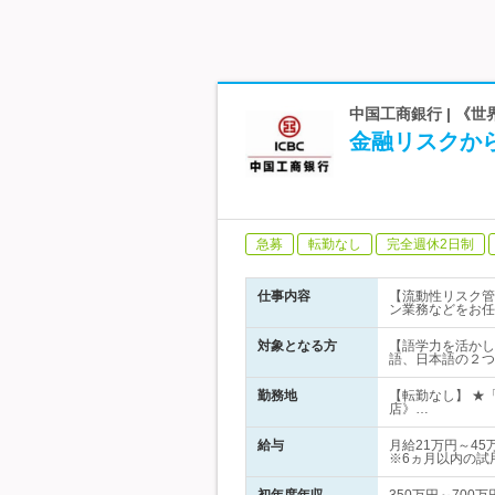
中国工商銀行 | 《
金融リスクか
急募
転勤なし
完全週休2日制
仕事内容
【流動性リスク管
ン業務などをお任
対象となる方
【語学力を活かし
語、日本語の２つ
勤務地
【転勤なし】 ★
店》…
給与
月給21万円～4
※6ヵ月以内の試