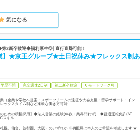
気になる
 ◆第2新卒歓迎◆福利厚生◎│直行直帰可能！
業】★京王グループ★土日祝休み★フレックス制あ
学歴不問
完全週休2日制
第二新卒歓迎
リモートワーク可
業（企業や学校へ提案・スポーツチームの遠征や大会支援・留学サポート・イン
レックスタイム制など柔軟な働き方可能
のための積極採用】◆法人営業の経験(年数・業界問わず) ◆普通運転免許(AT
PCスキル
札幌、仙台、首都圏、大阪）のいずれか ※初配属は本人のご希望を考慮します ★