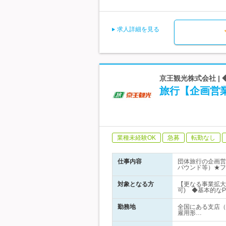
求人詳細を見る
京王観光株式会社 |
旅行【企画営
業種未経験OK
急募
転勤なし
仕事内容
団体旅行の企画営
バウンド等）★フ
対象となる方
【更なる事業拡大
可) ◆基本的な
勤務地
全国にある支店（
雇用形…