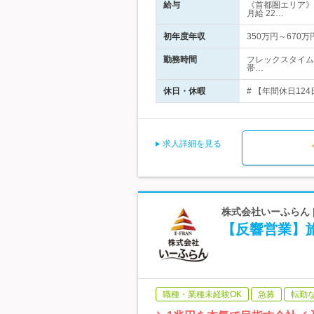
給与
《首都圏エリア》○
月給 22…
初年度年収
350万円～670万
勤務時間
フレックスタイム制
帯…
休日・休暇
# 【年間休日12
求人詳細を見る
株式会社いーふらん
【反響営業】
職種・業種未経験OK
急募
転勤