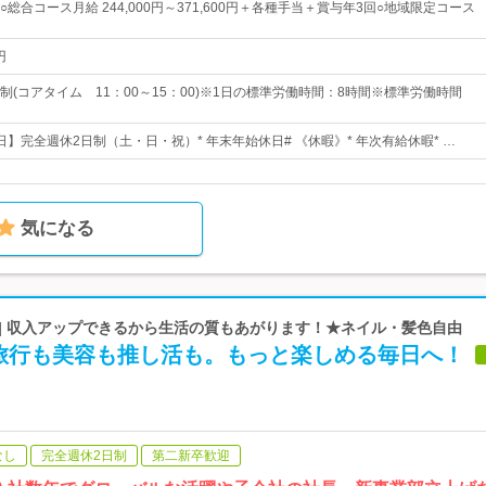
総合コース月給 244,000円～371,600円＋各種手当＋賞与年3回○地域限定コース
円
(コアタイム 11：00～15：00)※1日の標準労働時間：8時間※標準労働時間
4日】完全週休2日制（土・日・祝）* 年末年始休日# 《休暇》* 年次有給休暇* …
気になる
 | 収入アップできるから生活の質もあがります！★ネイル・髪色自由
旅行も美容も推し活も。もっと楽しめる毎日へ！
なし
完全週休2日制
第二新卒歓迎