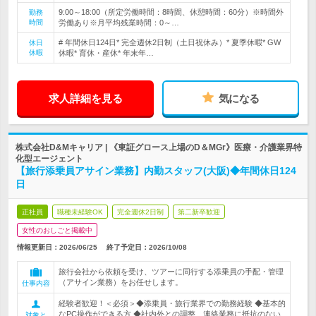
9:00～18:00（所定労働時間：8時間、休憩時間：60分）※時間外
勤務
時間
労働あり※月平均残業時間：0～…
# 年間休日124日* 完全週休2日制（土日祝休み）* 夏季休暇* GW
休日
休暇
休暇* 育休・産休* 年末年…
求人詳細を見る
気になる
株式会社D&Mキャリア | 《東証グロース上場のD＆MGr》医療・介護業界特
化型エージェント
【旅行添乗員アサイン業務】内勤スタッフ(大阪)◆年間休日124
日
正社員
職種未経験OK
完全週休2日制
第二新卒歓迎
女性のおしごと掲載中
情報更新日：2026/06/25
終了予定日：
2026/10/08
旅行会社から依頼を受け、ツアーに同行する添乗員の手配・管理
（アサイン業務）をお任せします。
仕事内容
経験者歓迎！＜必須＞◆添乗員・旅行業界での勤務経験 ◆基本的
なPC操作ができる方 ◆社内外との調整、連絡業務に抵抗のない
対象と