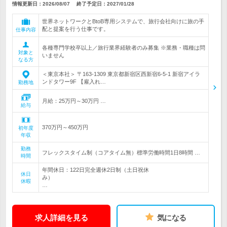
情報更新日：2026/08/07
終了予定日：
2027/01/28
世界ネットワークとBtoB専用システムで、旅行会社向けに旅の手
配と提案を行う仕事です。
仕事内容
各種専門学校卒以上／旅行業界経験者のみ募集 ※業務・職種は問
対象と
いません
なる方
＜東京本社＞ 〒163-1309 東京都新宿区西新宿6-5-1 新宿アイラ
ンドタワー9F 【雇入れ…
勤務地
月給：25万円～30万円 …
給与
370万円～450万円
初年度
年収
勤務
フレックスタイム制（コアタイム無）標準労働時間1日8時間 …
時間
年間休日：122日完全週休2日制（土日祝休
休日
み）
休暇
…
求人詳細を見る
気になる