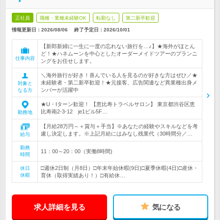
正社員
職種・業種未経験OK
転勤なし
第二新卒歓迎
情報更新日：2026/08/06
終了予定日：
2026/10/01
【新郎新婦に一生に一度の忘れない旅行を…♪】★海外がほとん
ど！★ハネムーンを中心としたオーダーメイドツアーのプランニ
仕事内容
ングをお任せします。
＼海外旅行が好き！喜んでいる人を見るのが好きな方はぜひ／★
未経験者・第二新卒歓迎！★元接客、広告関連など異業種出身メ
対象と
ンバーが活躍中
なる方
★U・Iターン歓迎！ 【恵比寿トラベルサロン】 東京都渋谷区恵
比寿南2-3-12 je1ビル5F…
勤務地
【月給28万円～＋賞与＋手当】※あなたの経験やスキルなどを考
慮し決定します。※上記月給にはみなし残業代（30時間分／…
給与
勤務
11：00～20：00（実働8時間)
時間
□週休2日制（月8日）□年末年始休暇(9日)□夏季休暇(4日)□産休・
休日
休暇
育休（取得実績あり！）□有給休…
求人詳細を見る
気になる