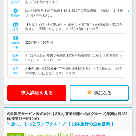
ある方は活かせます♪】
なる方
[本社]埼玉県上尾市柏座1-10-3-83 2F (JR高崎線「上尾駅」より徒
歩6分) ※転勤なし…
勤務地
【月給】22万円～28万円 ＋ 諸手当 + 賞与(年2回)※経験・能力を
考慮し、優遇いたします。※上記金額には一律手…
給与
320万円～420万円
初年度
年収
# 【1年単位の変形労働時間制(週平均40時間以内)】＜勤務時間＞
勤務
時間
* 平日 8：30～17：30* …
# ◆年間休日120日◆* 完全週休2日制(土日) ※月1日のみ、土曜
休日
休暇
午前中が出社となります。※その…
求人詳細を見る
気になる
名鉄観光サービス株式会社 | [多彩な事業展開の名鉄グループ]年間休日123
日/残業月平均10h程
＼旅に、もっとワクワクを！／【 団体旅行の企画営業 】
契約社員
職種・業種未経験OK
急募
女性のおしごと掲載中