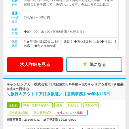
月給23万円～30万円＋各種手当＋賞与※あなたの年齢・スキル・
経験などを考慮して、決定いたします。※上記月給には固定…
給与
276万円～360万円
初年度
年収
勤務
◆09：00～18：00 (実働8時間／休憩あり)
時間
# ★年間休日120日以上# 【 休日 】◆週休2日制 (土日)◆祝日# 【
休日
休暇
休暇 】◆年末年始休暇…
求人詳細を見る
気になる
キャンピングカー株式会社 | #未経験OK＃事務＋αのキャリアを歩む♪＃服装
自由#土日休み
＼旅行＆アウトドア好き歓迎／【営業事務】★年休125日
正社員
職種・業種未経験OK
急募
転勤なし
学歴不問
完全週休2日制
第二新卒歓迎
女性のおしごと掲載中
情報更新日：2026/07/31
終了予定日：
2026/08/20