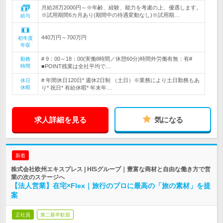
月給28万2000円～※年齢、経験、能力を考慮の上、優遇します。
※試用期間6カ月あり(期間中の待遇変動なし)※試用期…
給与
440万円～700万円
初年度
年収
# 9：00～18：00(実働8時間／休憩60分)時間外労働有無：有#
勤務
時間
■POINT残業は全社平均で…
# 年間休日120日* 週休2日制 （土日）※業務により土日勤務もあ
休日
休暇
り* 祝日* 有給休暇* 年末年…
求人詳細を見る
気になる
新着
株式会社欧州エキスプレス | HISグループ｜豊富な商材と自由な働き方で営
業の次のステージへ
【法人営業】在宅×Flex｜旅行のプロに最高の「旅の素材」を提
案
正社員
第二新卒歓迎