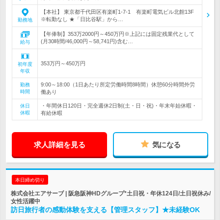
【本社】 東京都千代田区有楽町1-7-1 有楽町電気ビル北館13F
※転勤なし ★「日比谷駅」から…
勤務地
【年俸制】353万2000円～450万円※上記には固定残業代として
(月30時間/46,000円～58,741円)含む…
給与
353万円～450万円
初年度
年収
9:00～18:00（1日あたり所定労働時間8時間）休憩60分時間外労
勤務
時間
働あり
・年間休日120日・完全週休2日制(土・日・祝)・年末年始休暇・
休日
休暇
有給休暇
求人詳細を見る
気になる
本日締め切り
株式会社エアサーブ | 阪急阪神HDグループ*土日祝・年休124日/土日祝休み/
女性活躍中
訪日旅行者の感動体験を支える【管理スタッフ】★未経験OK