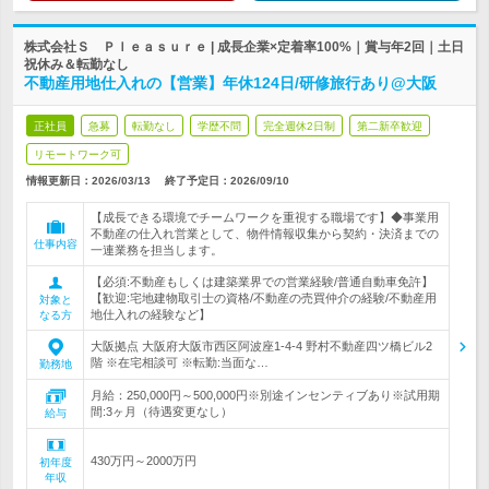
株式会社Ｓ Ｐｌｅａｓｕｒｅ | 成長企業×定着率100%｜賞与年2回｜土日
祝休み＆転勤なし
不動産用地仕入れの【営業】年休124日/研修旅行あり@大阪
正社員
急募
転勤なし
学歴不問
完全週休2日制
第二新卒歓迎
リモートワーク可
情報更新日：2026/03/13
終了予定日：
2026/09/10
【成長できる環境でチームワークを重視する職場です】◆事業用
不動産の仕入れ営業として、物件情報収集から契約・決済までの
仕事内容
一連業務を担当します。
【必須:不動産もしくは建築業界での営業経験/普通自動車免許】
【歓迎:宅地建物取引士の資格/不動産の売買仲介の経験/不動産用
対象と
地仕入れの経験など】
なる方
大阪拠点 大阪府大阪市西区阿波座1-4-4 野村不動産四ツ橋ビル2
階 ※在宅相談可 ※転勤:当面な…
勤務地
月給：250,000円～500,000円※別途インセンティブあり※試用期
間:3ヶ月（待遇変更なし）
給与
430万円～2000万円
初年度
年収