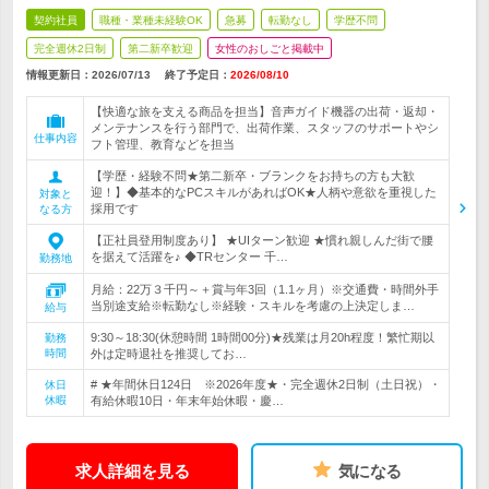
契約社員
職種・業種未経験OK
急募
転勤なし
学歴不問
完全週休2日制
第二新卒歓迎
女性のおしごと掲載中
情報更新日：2026/07/13
終了予定日：
2026/08/10
【快適な旅を支える商品を担当】音声ガイド機器の出荷・返却・
メンテナンスを行う部門で、出荷作業、スタッフのサポートやシ
仕事内容
フト管理、教育などを担当
【学歴・経験不問★第二新卒・ブランクをお持ちの方も大歓
迎！】◆基本的なPCスキルがあればOK★人柄や意欲を重視した
対象と
採用です
なる方
【正社員登用制度あり】 ★UIターン歓迎 ★慣れ親しんだ街で腰
を据えて活躍を♪ ◆TRセンター 千…
勤務地
月給：22万３千円～＋賞与年3回（1.1ヶ月）※交通費・時間外手
当別途支給※転勤なし※経験・スキルを考慮の上決定しま…
給与
9:30～18:30(休憩時間 1時間00分)★残業は月20h程度！繁忙期以
勤務
時間
外は定時退社を推奨してお…
# ★年間休日124日 ※2026年度★・完全週休2日制（土日祝）・
休日
休暇
有給休暇10日・年末年始休暇・慶…
求人詳細を見る
気になる