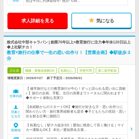
休暇
合は平日に代休取得可* 祝日* GW…
求人詳細を見る
気になる
株式会社中部キャラバン | 創業70年以上×教育旅行に注力◆年休120日以上
◆上社駅チカ！
教育×旅行の仕事で一生の思い出作り！【営業企画】◆駅徒歩３
分
正社員
職種・業種未経験OK
転勤なし
学歴不問
第二新卒歓迎
情報更新日：2026/07/27
終了予定日：
2026/08/31
【 修学旅行などの教育旅行が中心！ずっと語られる思い出に貢献
♪ 】旅行の企画、手配、当日の添乗までトータルに関われます！
仕事内容
◆サポート体制も充実◎
【未経験からのスタートOK】◆旅行が好きな方・思い出作りに
関わりたい方・旅行業界経験者も是非 ◆子どもたちの笑顔・思い
対象と
出を創る仕事に挑戦◎
なる方
【 転勤なし｜駅チカ徒歩3分｜愛知に根差して長く働ける｜マイ
カー通勤もOK 】 本社／愛知県名古屋…
勤務地