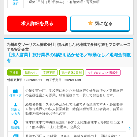
・週休2日制（月9日休み）・有給休暇・育児休暇
休暇
求人詳細を見る
気になる
九州産交ツーリズム株式会社 | 慣れ親しんだ地域で多様な旅をプロデュース
する安定企業
【法人営業】旅行業界の経験を活かせる／転勤なし／退職金制度
有
正社員
転勤なし
学歴不問
完全週休2日制
女性のおしごと掲載中
情報更新日：2026/05/21
終了予定日：
2026/11/09
企業や官公庁、学校等に向けた社員旅行や修学旅行など各種旅行
の企画提案から添乗、精算業務まで一貫してお任せします。
仕事内容
経験者募集！スキルを活かして活躍できる環境です★＜必須要件
＞旅行業界での法人営業経験、総合旅程管理主任者資格、普通自
対象と
動車運転免許をお持ちの方
なる方
熊本県熊本市中央区花畑町4番3号 太陽生命熊本ビル9階 担当エリ
ア：熊本県内 （主に社用車、公共交…
勤務地
月給35万円～ ※経験、スキル、年齢を考慮の上、同社規定によ