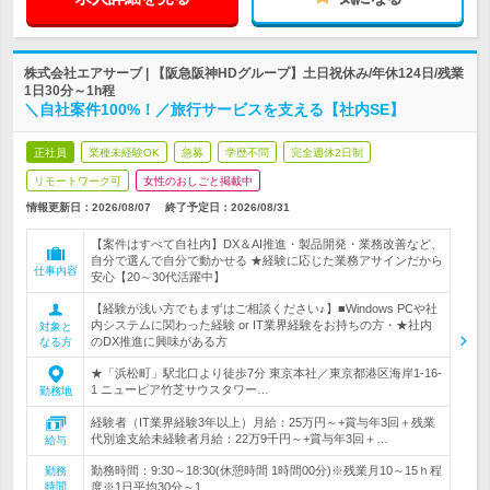
株式会社エアサーブ | 【阪急阪神HDグループ】土日祝休み/年休124日/残業
1日30分～1h程
＼自社案件100%！／旅行サービスを支える【社内SE】
正社員
業種未経験OK
急募
学歴不問
完全週休2日制
リモートワーク可
女性のおしごと掲載中
情報更新日：2026/08/07
終了予定日：
2026/08/31
【案件はすべて自社内】DX＆AI推進・製品開発・業務改善など、
自分で選んで自分で動かせる ★経験に応じた業務アサインだから
仕事内容
安心【20～30代活躍中】
【経験が浅い方でもまずはご相談ください♪】■Windows PCや社
内システムに関わった経験 or IT業界経験をお持ちの方・★社内
対象と
のDX推進に興味がある方
なる方
★「浜松町」駅北口より徒歩7分 東京本社／東京都港区海岸1-16-
1 ニューピア竹芝サウスタワー…
勤務地
経験者（IT業界経験3年以上）月給：25万円～+賞与年3回＋残業
代別途支給未経験者月給：22万9千円～+賞与年3回＋…
給与
勤務時間：9:30～18:30(休憩時間 1時間00分)※残業月10～15ｈ程
勤務
時間
度※1日平均30分～1…