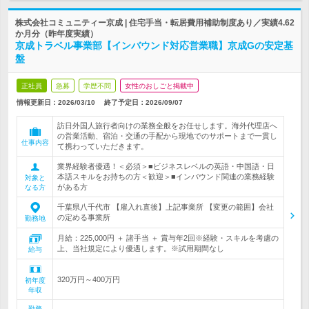
株式会社コミュニティー京成 | 住宅手当・転居費用補助制度あり／実績4.62
か月分（昨年度実績）
京成トラベル事業部【インバウンド対応営業職】京成Gの安定基
盤
正社員
急募
学歴不問
女性のおしごと掲載中
情報更新日：2026/03/10
終了予定日：
2026/09/07
訪日外国人旅行者向けの業務全般をお任せします。海外代理店へ
の営業活動、宿泊・交通の手配から現地でのサポートまで一貫し
仕事内容
て携わっていただきます。
業界経験者優遇！＜必須＞■ビジネスレベルの英語・中国語・日
本語スキルをお持ちの方＜歓迎＞■インバウンド関連の業務経験
対象と
がある方
なる方
千葉県八千代市 【雇入れ直後】上記事業所 【変更の範囲】会社
の定める事業所
勤務地
月給：225,000円 ＋ 諸手当 ＋ 賞与年2回※経験・スキルを考慮の
上、当社規定により優遇します。※試用期間なし
給与
320万円～400万円
初年度
年収
勤務