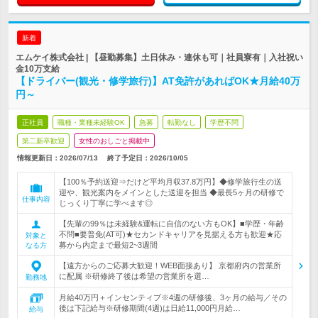
新着
エムケイ株式会社 | 【昼勤募集】土日休み・連休も可｜社員寮有｜入社祝い
金10万支給
【ドライバー(観光・修学旅行)】AT免許があればOK★月給40万
円～
正社員
職種・業種未経験OK
急募
転勤なし
学歴不問
第二新卒歓迎
女性のおしごと掲載中
情報更新日：2026/07/13
終了予定日：
2026/10/05
【100％予約送迎⇒だけど平均月収37.8万円】◆修学旅行生の送
迎や、観光案内をメインとした送迎を担当 ◆最長5ヶ月の研修で
仕事内容
じっくり丁寧に学べます◎
【先輩の99％は未経験&運転に自信のない方もOK】■学歴・年齢
不問■要普免(AT可)★セカンドキャリアを見据える方も歓迎★応
対象と
募から内定まで最短2~3週間
なる方
【遠方からのご応募大歓迎！WEB面接あり】 京都府内の営業所
に配属 ※研修終了後は希望の営業所を選…
勤務地
月給40万円＋インセンティブ※4週の研修後、3ヶ月の給与／その
後は下記給与※研修期間(4週)は日給11,000円月給…
給与