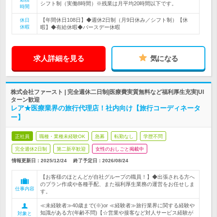
シフト制（実働8時間）※残業は月平均20時間以下です。
時間
【年間休日108日】◆週休2日制（月9日休み／シフト制）【休
休日
休暇
暇】◆有給休暇◆バースデー休暇
求人詳細を見る
気になる
株式会社ファースト | 完全週休二日制|医療費実質無料など福利厚生充実|UI
ターン歓迎
レア★医療業界の旅行代理店！社内向け【旅行コーディネータ
ー】
正社員
職種・業種未経験OK
急募
転勤なし
学歴不問
完全週休2日制
第二新卒歓迎
女性のおしごと掲載中
情報更新日：2025/12/24
終了予定日：
2026/08/24
【お客様のほとんどが自社グループの職員！】◆出張される方へ
のプラン作成や各種手配、また福利厚生業務の運営をお任せしま
仕事内容
す。
≪未経験者≫40歳まで(※)or ≪経験者≫旅行業界に関する経験や
知識がある方(年齢不問)【☆営業や接客など対人サービス経験が
対象と