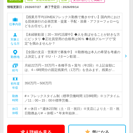
情報更新日：2026/07/27
終了予定日：
2026/09/14
【残業月平均10h程&フレックス勤務で働きやすい】国内外におけ
る団体旅行の企画営業・提案・手配・添乗・アフターフォローな
仕事内容
どをお任せします。
【未経験歓迎｜20～30代活躍中】◆人を喜ばせることが好きな方
にピッタリ ◆正社員登用の合格率は90％ ◆名鉄グループで”安
対象と
定”を掴みませんか？
なる方
【全国の支店・営業所で募集中】 ※勤務地は本人の希望を考慮の
上決定します ※U・I・Jターン歓迎…
勤務地
月給22万円～33万円＋各種手当＋賞与（年2回）※上記金額に
は、4～6時間分の固定残業代（1万円）を含みます。残業が…
給与
350万円～500万円
初年度
年収
# ○ フレックスタイム制（標準労働時間 1日8時間）※コアタイム
勤務
時間
／11：00～15：00※標準労働…
# ＜休日＞* 週休2日制（土・日・祝日）※支店により土・日・祝
休日
休暇
日勤務あり# ＜休暇＞* 年末年始休…
求人詳細を見る
気になる