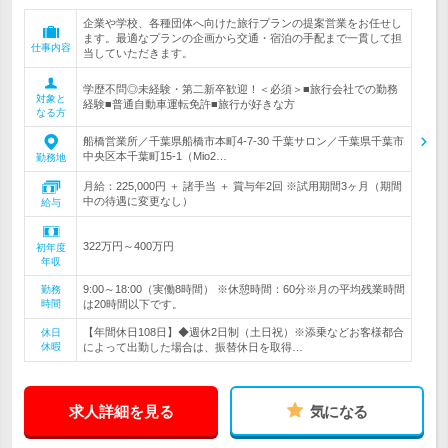
企業や学校、各種団体へ向けた旅行プランの提案営業をお任せし
ます。最適なプランの企画から交通・宿泊の手配まで一貫して担
仕事内容
当していただきます。
学歴不問◎未経験・第二新卒歓迎！＜必須＞■旅行会社での勤務
対象と
経験■普通自動車運転免許■旅行が好きな方
なる方
船橋営業所／千葉県船橋市本町4-7-30 千葉サロン／千葉県千葉市
中央区本千葉町15-1（Mio2…
勤務地
月給：225,000円 ＋ 諸手当 ＋ 賞与年2回 ※試用期間3ヶ月（期間
中の待遇に変更なし）
給与
322万円～400万円
初年度
年収
9:00～18:00（実働8時間） ※休憩時間：60分※月の平均残業時間
勤務
時間
は20時間以下です。
【年間休日108日】◆週休2日制（土日祝）※添乗などお客様都合
休日
休暇
によって出勤した場合は、振替休日を取得…
求人詳細を見る
気になる