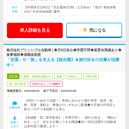
【年間休日124日】* 完全週休2日制（土日休み）* 祝日* 有給休暇
休日
休暇
10日* 年末年始休暇* 慶弔…
求人詳細を見る
気になる
株式会社プリンシプル自動車 | ◆月9日休み◆学歴不問◆産育休実績あり◆
食事補助◆退職金制度
「交通」や「旅」を支える【総合職】★旅行好きの先輩が活躍
中！
正社員
職種・業種未経験OK
急募
転勤なし
学歴不問
第二新卒歓迎
女性のおしごと掲載中
情報更新日：2026/06/30
終了予定日：
2026/09/28
《貸切バス会社で活躍！》希望に合わせて運行管理・経理・総
務・営業・運転士・整備士のいずれかに配属◆大手旅行代理店と
仕事内容
取引◇OJTで未経験でも安心
【未経験・第二新卒歓迎】＜学歴不問＞ 「旅行が好き」「運転が
好き」など、好きを仕事にできる職場◆20～50代活躍中◎経験者
対象と
は条件面で優遇します！
なる方