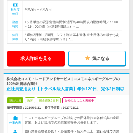
400万円～700万円
初年度
年収
1ヶ月単位の変形労働時間制/週平均40時間以内勤務時間／7：00
勤務
時間
～19：00の間（休憩1時間以上）＜…
* 週休2日制（月8日）シフト制※基本連休 ※土日休みの場合もあ
休日
休暇
り* 有給（有給取得率81.9％）*…
求人詳細を見る
気になる
株式会社コスモトレードアンドサービス | コスモエネルギーグループの
100%出資総合商社
正社員登用あり【トラベル法人営業】年休120日、完休2日制◎
契約社員
急募
完全週休2日制
女性のおしごと掲載中
情報更新日：2026/07/21
終了予定日：
2027/01/11
コスモエネルギーグループ各社向けの団体旅行や各種式典の企画
営業、および現地での添乗業務等をお任せします。
仕事内容
旅行業界経験者必見！＜必須要件＞短大卒以上、旅行会社での業