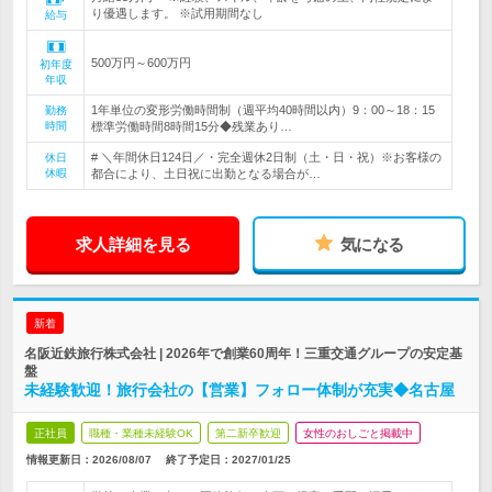
り優遇します。 ※試用期間なし
給与
500万円～600万円
初年度
年収
1年単位の変形労働時間制（週平均40時間以内）9：00～18：15
勤務
時間
標準労働時間8時間15分◆残業あり…
# ＼年間休日124日／・完全週休2日制（土・日・祝）※お客様の
休日
休暇
都合により、土日祝に出勤となる場合が…
求人詳細を見る
気になる
新着
名阪近鉄旅行株式会社 | 2026年で創業60周年！三重交通グループの安定基
盤
未経験歓迎！旅行会社の【営業】フォロー体制が充実◆名古屋
正社員
職種・業種未経験OK
第二新卒歓迎
女性のおしごと掲載中
情報更新日：2026/08/07
終了予定日：
2027/01/25