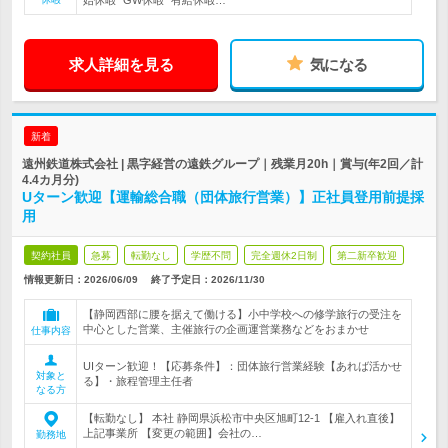
始休暇* GW休暇* 有給休暇…
求人詳細を見る
気になる
新着
遠州鉄道株式会社 | 黒字経営の遠鉄グループ｜残業月20h｜賞与(年2回／計
4.4カ月分)
Uターン歓迎【運輸総合職（団体旅行営業）】正社員登用前提採
用
契約社員
急募
転勤なし
学歴不問
完全週休2日制
第二新卒歓迎
情報更新日：2026/06/09
終了予定日：
2026/11/30
【静岡西部に腰を据えて働ける】小中学校への修学旅行の受注を
中心とした営業、主催旅行の企画運営業務などをおまかせ
仕事内容
UIターン歓迎！【応募条件】：団体旅行営業経験【あれば活かせ
対象と
る】・旅程管理主任者
なる方
【転勤なし】 本社 静岡県浜松市中央区旭町12-1 【雇入れ直後】
上記事業所 【変更の範囲】会社の…
勤務地