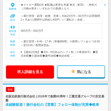
★マイカー通勤OK ★配属は希望を考慮 東京（町田）・神奈川
（川崎or厚木）いずれかでの勤務となり…
勤務地
＜運行管理・経理・総務・営業＞月給24万円～36万円※試用期間
2ヶ月あり(期間中は時給1,400円～)＜運転士＞未経…
給与
350万円～550万円
初年度
年収
＜運行管理＞8:45～17:45（実働8時間）※夜間シフトあり└16:00
勤務
時間
～翌10:00／夜間休憩あ…
# 【週休2日制】◆月8～9日休みのシフト制（※希望休可）◆育
休日
休暇
児休暇◆介護休暇◆慶弔休暇◆有給休暇 …
求人詳細を見る
気になる
新着
名阪近鉄旅行株式会社 | 2026年で創業60周年！三重交通グループの安定基
盤
未経験歓迎！旅行会社の【営業】フォロー体制が充実◆岐阜