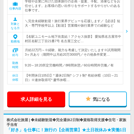
学校や企業に向けた団体旅行の企画・提案、手配、添乗などをお
任せします。お客様の思い出作りをサポートするやりがいのある
仕事内容
仕事です。
＼完全未経験歓迎！旅行業界デビューを応援します／【必須】短
対象と
大・専門学校卒以上【歓迎】営業職や旅行業界での経験など
なる方
【名駅ユニモール地下街直結！アクセス抜群】 愛知県名古屋市中
村区名駅三丁目21番7号 名古屋三交ビ…
勤務地
月給22万円～※経験、能力を考慮して決定いたします※試用期間
3ヶ月あり（期間中は月給20万3000円／その他条件変更…
給与
勤務
9:20～18:20所定労働時間／8時間休憩／60分時間外労働／有
時間
【年間休日105日】* 週休2日制* シフト制* 有給休暇（10日～21
休日
休暇
日）※連休取得可* 慶弔休暇…
求人詳細を見る
気になる
株式会社旅屋 | ◆未経験歓迎◆完全週休2日制◆資格取得支援◆住宅・家族
手当有
「好き」を仕事に！旅行の【企画営業】★土日祝休み★実働1日