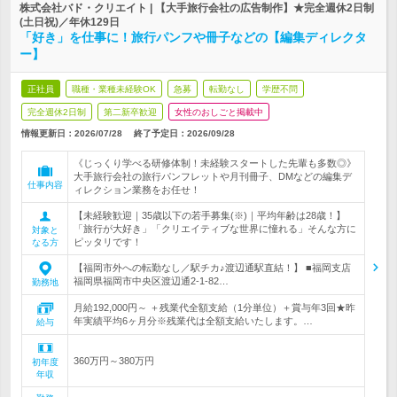
株式会社バド・クリエイト | 【大手旅行会社の広告制作】★完全週休2日制
(土日祝)／年休129日
「好き」を仕事に！旅行パンフや冊子などの【編集ディレクタ
ー】
正社員
職種・業種未経験OK
急募
転勤なし
学歴不問
完全週休2日制
第二新卒歓迎
女性のおしごと掲載中
情報更新日：2026/07/28
終了予定日：
2026/09/28
《じっくり学べる研修体制！未経験スタートした先輩も多数◎》
大手旅行会社の旅行パンフレットや月刊冊子、DMなどの編集デ
仕事内容
ィレクション業務をお任せ！
【未経験歓迎｜35歳以下の若手募集(※)｜平均年齢は28歳！】
「旅行が大好き」「クリエイティブな世界に憧れる」そんな方に
対象と
ピッタリです！
なる方
【福岡市外への転勤なし／駅チカ♪渡辺通駅直結！】 ■福岡支店
福岡県福岡市中央区渡辺通2-1-82…
勤務地
月給192,000円～ ＋残業代全額支給（1分単位）＋賞与年3回★昨
年実績平均6ヶ月分※残業代は全額支給いたします。…
給与
360万円～380万円
初年度
年収