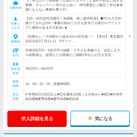
【丁寧なOJTで未経験でも安心スタート！】契約手続きに関する
事務、キャンペーン等の立ち合い、SNS更新など幅広く担当★単
仕事内容
調にならない事務仕事です♪
【20～30代女性活躍中！未経験・第二新卒歓迎】◆PCの入力作
業ができればOK！事務が初めての方も是非◎※旅行やアウトド
対象と
アに興味がある方大歓迎♪★
なる方
《転勤なし！渋谷駅から徒歩3分の好立地！》 【本社】 東京都渋
谷区渋谷3丁目11‐11 IVYイー…
勤務地
年俸350万円～600万円※経験・スキルを考慮の上、決定します。
※経験者は、経理などの関連のご経験1年以上の方を目安…
給与
350万円～600万円
初年度
年収
勤務
10：00～19：00（実働8時間）
時間
# 年間休日125日以上■完全週休2日制（土日休み）■祝日■年末年
休日
休暇
始休暇■夏季休暇■慶弔休暇■有給休…
求人詳細を見る
気になる