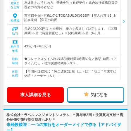
務経験をお持ちの方、普通免許＜歓迎要件＞総合旅行業務取扱管
対象と
理者の有資格者など
なる方
東京都中央区京橋1-7-1 TODABUILDING16階 【雇入れ直後】上
記事業所 【変更の範囲…
勤務地
月給242,000円以上 ※経験、能力を考慮して決定します。※試用
期間6ヶ月（待遇変更なし）※契約期間6ヶ月（6ヶ月…
給与
430万円～670万円
初年度
年収
◆フレックスタイム制 標準労働時間7時間30分／休憩1時間 コア
勤務
時間
タイムなし ＜標準労働時間帯＞9:0…
【年間休日120日】* 完全週休2日制（土・日） * 祝日 * 年末年始
休日
休暇
休暇 * メーデー（5/1）…
求人詳細を見る
気になる
株式会社トラベルマネジメントシステム | ＊賞与年2回＋決算賞与支給＊海
外研修や旅行割引制度もあり＊
未経験歓迎！一つの旅行をオーダーメイドで作る【アドバイザ
ー】