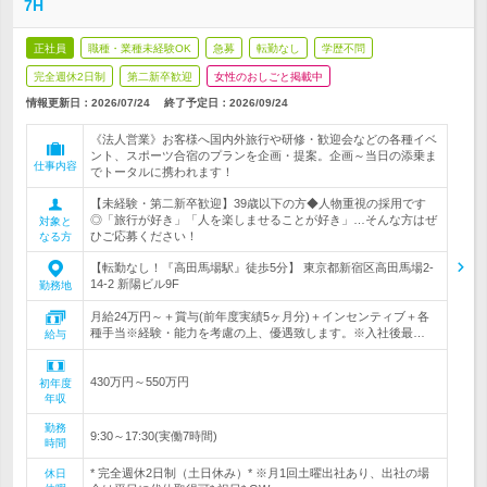
7H
正社員
職種・業種未経験OK
急募
転勤なし
学歴不問
完全週休2日制
第二新卒歓迎
女性のおしごと掲載中
情報更新日：2026/07/24
終了予定日：
2026/09/24
《法人営業》お客様へ国内外旅行や研修・歓迎会などの各種イベ
ント、スポーツ合宿のプランを企画・提案。企画～当日の添乗ま
仕事内容
でトータルに携われます！
【未経験・第二新卒歓迎】39歳以下の方◆人物重視の採用です
◎「旅行が好き」「人を楽しませることが好き」…そんな方はぜ
対象と
ひご応募ください！
なる方
【転勤なし！『高田馬場駅』徒歩5分】 東京都新宿区高田馬場2-
14-2 新陽ビル9F
勤務地
月給24万円～＋賞与(前年度実績5ヶ月分)＋インセンティブ＋各
種手当※経験・能力を考慮の上、優遇致します。※入社後最…
給与
430万円～550万円
初年度
年収
勤務
9:30～17:30(実働7時間)
時間
* 完全週休2日制（土日休み）* ※月1回土曜出社あり、出社の場
休日