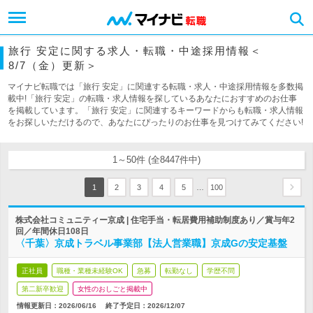
旅行 安定に関する求人・転職・中途採用情報＜
8/7（金）更新＞
マイナビ転職では「旅行 安定」に関連する転職・求人・中途採用情報を多数掲
載中!「旅行 安定」の転職・求人情報を探しているあなたにおすすめのお仕事
を掲載しています。「旅行 安定」に関連するキーワードからも転職・求人情報
をお探しいただけるので、あなたにぴったりのお仕事を見つけてみてください!
1～50件 (全8447件中)
…
1
2
3
4
5
100
株式会社コミュニティー京成 | 住宅手当・転居費用補助制度あり／賞与年2
回／年間休日108日
〈千葉〉京成トラベル事業部【法人営業職】京成Gの安定基盤
正社員
職種・業種未経験OK
急募
転勤なし
学歴不問
第二新卒歓迎
女性のおしごと掲載中
情報更新日：2026/06/16
終了予定日：
2026/12/07