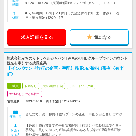
勤務
9：30～18：30 (実働8時間)※シフト制（9:30～、11:00～）
時間
# ＼ 年間休日129日 ／■休日◇完全週休2日制（土日休み）・祝
休日
休暇
日・年末年始 (12/29～1/3…
求人詳細を見る
気になる
株式会社みちのりトラベルジャパン | みちのりHDグループでインバウンド
観光を牽引する成長企業
【インバウンド旅行の企画・手配】残業5h/海外出張有《有楽
町》
正社員
転勤なし
完全週休2日制
リモートワーク可
女性のおしごと掲載中
情報更新日：2026/03/10
終了予定日：
2026/09/07
当社にて、訪日客向け旅行プランの企画・手配をお任せします◎
仕事内容
【必須】旅行業界での手配実務経験【歓迎】小規模組織で企画～
手配を一貫して担った経験/英語力のある方/旅行代理店営業経験/
対象と
海外出張に挑戦したい方
なる方