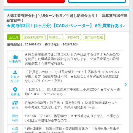
大徳工業有限会社 | ＼UIターン歓迎／引越し助成金あり！｜決算賞与10年連
続支給中！
★賞与年3回！(5ヶ月分)【CADオペレーター】＃社員旅行あり♪
正社員
業種未経験OK
転勤なし
学歴不問
第二新卒歓迎
情報更新日：2026/07/03
終了予定日：
2026/12/24
★完全受注生産でまだ世にないものを設計する仕事！★AutoCAD
を使用した機械設備の設計をお任せします。☆大手企業との取引
仕事内容
実績多数！☆基本定時退社
【 社員想いのほっこり社風が魅力です！】応募条件 ⇒ AutoCAD
が扱える方（経験年数は不問）★転勤なし＆GW充実＆残業ほぼ
対象と
なしでプライベート充実♪
なる方
〔 転勤なし 〕 鹿児島県鹿屋市串良町上小原5255-4 ★マイカー通
勤OK ★U・Iターンの方も…
勤務地
月給240,000円＋ 諸手当 ＋ 賞与年2回 ＋ 決算賞与※経験やスキ
ルを考慮して決定します。※試用期間あり3ヶ月…
給与
# 8：00～17：00（ 休憩90分 ）# ★残業はありません。出張がな
勤務
時間
い日は定時退社が基本なので…
* 週休2日制（ 隔週土曜日＋毎週日曜日休み ）* 夏季休暇* 年末年
休日
休暇