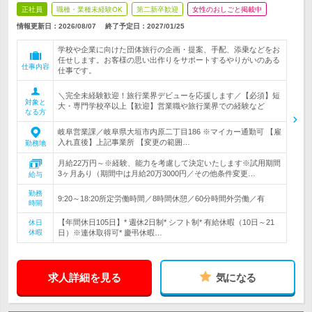
正社員
職種・業種未経験OK
第二新卒歓迎
女性のおしごと掲載中
情報更新日：2026/08/07
終了予定日：
2027/01/25
学校や企業に向けた団体旅行の企画・提案、手配、添乗などをお
任せします。お客様の思い出作りをサポートするやりがいのある
仕事内容
仕事です。
＼完全未経験歓迎！旅行業界デビューを応援します／【必須】短
対象と
大・専門学校卒以上【歓迎】営業職や旅行業界での経験など
なる方
岐阜営業課／岐阜県大垣市内原二丁目186 ※マイカー通勤可 【雇
入れ直後】上記事業所 【変更の範囲…
勤務地
月給22万円～※経験、能力を考慮して決定いたします※試用期間
3ヶ月あり（期間中は月給20万3000円／その他条件変更…
給与
勤務
9:20～18:20所定労働時間／8時間休憩／60分時間外労働／有
時間
【年間休日105日】* 週休2日制* シフト制* 有給休暇（10日～21
休日
休暇
日）※連休取得可* 慶弔休暇…
求人詳細を見る
気になる