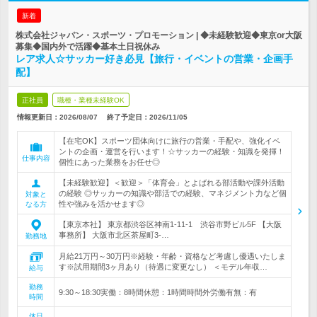
新着
株式会社ジャパン・スポーツ・プロモーション | ◆未経験歓迎◆東京or大阪
募集◆国内外で活躍◆基本土日祝休み
レア求人☆サッカー好き必見【旅行・イベントの営業・企画手
配】
正社員
職種・業種未経験OK
情報更新日：2026/08/07
終了予定日：
2026/11/05
【在宅OK】スポーツ団体向けに旅行の営業・手配や、強化イベ
ントの企画・運営を行います！☆サッカーの経験・知識を発揮！
仕事内容
個性にあった業務をお任せ◎
【未経験歓迎】＜歓迎＞「体育会」とよばれる部活動や課外活動
の経験 ◎サッカーの知識や部活での経験、マネジメント力など個
対象と
性や強みを活かせます◎
なる方
【東京本社】 東京都渋谷区神南1-11-1 渋谷市野ビル5F 【大阪
事務所】 大阪市北区茶屋町3-…
勤務地
月給21万円～30万円※経験・年齢・資格など考慮し優遇いたしま
す※試用期間3ヶ月あり（待遇に変更なし） ＜モデル年収…
給与
勤務
9:30～18:30実働：8時間休憩：1時間時間外労働有無：有
時間
休日