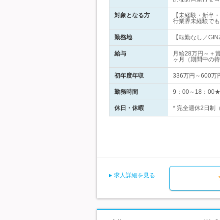
対象となる方
【未経験・新卒・
行業界未経験でも
勤務地
【転勤なし／GINZA
給与
月給28万円～＋
ヶ月（期間中の待
初年度年収
336万円～600万
勤務時間
9：00～18：0
休日・休暇
* 完全週休2日制
求人詳細を見る