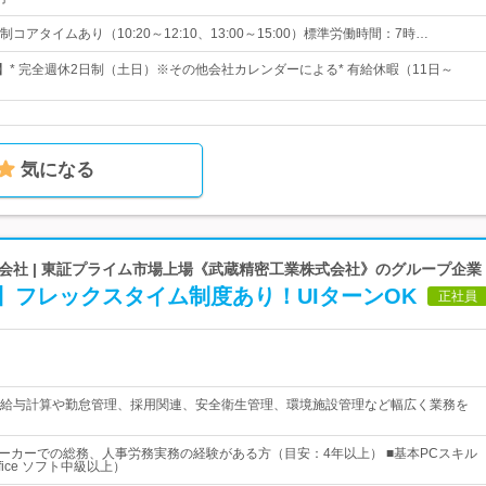
コアタイムあり（10:20～12:10、13:00～15:00）標準労働時間：7時…
日】* 完全週休2日制（土日）※その他会社カレンダーによる* 有給休暇（11日～
気になる
会社 | 東証プライム市場上場《武蔵精密工業株式会社》のグループ企業
】フレックスタイム制度あり！UIターンOK
正社員
給与計算や勤怠管理、採用関連、安全衛生管理、環境施設管理など幅広く業務を
メーカーでの総務、人事労務実務の経験がある方（目安：4年以上） ■基本PCスキル
fice ソフト中級以上）