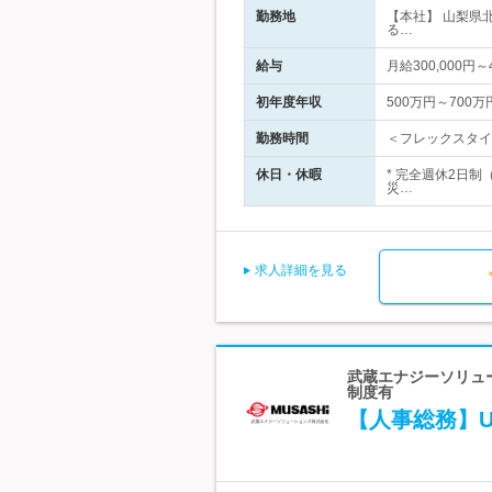
勤務地
【本社】 山梨県
る…
給与
月給300,000
初年度年収
500万円～700万
勤務時間
＜フレックスタイ
休日・休暇
* 完全週休2日
災…
求人詳細を見る
武蔵エナジーソリュー
制度有
【人事総務】