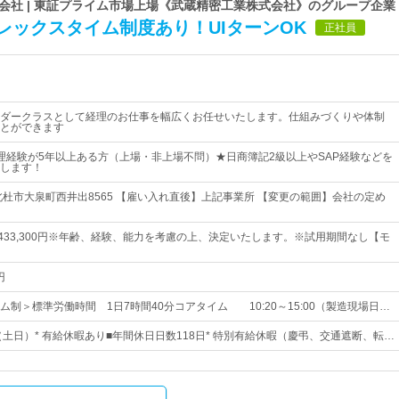
会社 | 東証プライム市場上場《武蔵精密工業株式会社》のグループ企業
レックスタイム制度あり！UIターンOK
正社員
ダークラスとして経理のお仕事を幅広くお任せいたします。仕組みづくりや体制
とができます
理経験が5年以上ある方（上場・非上場不問）★日商簿記2級以上やSAP経験などを
します！
北杜市大泉町西井出8565 【雇い入れ直後】上記事業所 【変更の範囲】会社の定め
円～433,300円※年齢、経験、能力を考慮の上、決定いたします。※試用期間なし【モ
円
ム制＞標準労働時間 1日7時間40分コアタイム 10:20～15:00（製造現場日…
（土日）* 有給休暇あり■年間休日日数118日* 特別有給休暇（慶弔、交通遮断、転…