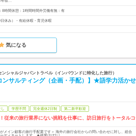
ル年収…
0実働：8時間休憩：1時間時間外労働有無：有
9日休み）・有給休暇・育児休暇
気になる
エッセンシャルジャパントラベル（インバウンドに特化した旅行）
コンサルティング（企画・手配）】★語学力活かせ
なし
学歴不問
完全週休2日制
第二新卒歓迎
！従来の旅行業界にない挑戦を仕事に、訪日旅行をトータルコ
がメイン顧客の旅行手配業です＞ 海外の旅行会社からの問い合わせに対し、総合
ーディネートします。★残業ほぼなし