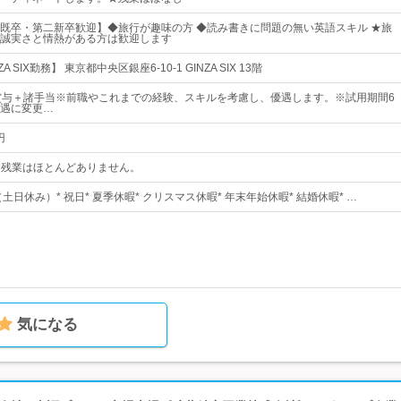
既卒・第二新卒歓迎】◆旅行が趣味の方 ◆読み書きに問題の無い英語スキル ★旅
誠実さと情熱がある方は歓迎します
 SIX勤務】 東京都中央区銀座6-10-1 GINZA SIX 13階
賞与＋諸手当※前職やこれまでの経験、スキルを考慮し、優遇します。※試用期間6
遇に変更…
円
0★残業はほとんどありません。
（土日休み）* 祝日* 夏季休暇* クリスマス休暇* 年末年始休暇* 結婚休暇* …
気になる