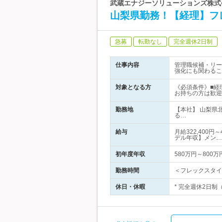
武蔵エナジーソリューションズ株式
山梨県勤務！【経理】フ
急募
転勤なし
完全週休2日制
仕事内容
管理職候補・リー
強化にも関わるこ
対象となる方
《必須条件》■経
お持ちの方は歓迎
勤務地
【本社】 山梨県
る…
給与
月給322,400
デル年収】メン…
初年度年収
580万円～800万
勤務時間
＜フレックスタイ
休日・休暇
* 完全週休2日制