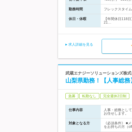
勤務時間
フレックスタイム制
休日・休暇
【年間休日118
21…
求人詳細を見る
武蔵エナジーソリューションズ株式
山梨県勤務！【人事総務
急募
転勤なし
完全週休2日制
仕事内容
人事・総務として
お任せします。
対象となる方
《必須条件》 ■
をお持ちの方（of