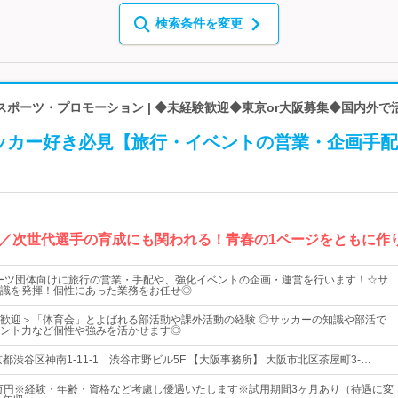
検索条件を変更
ポーツ・プロモーション | ◆未経験歓迎◆東京or大阪募集◆国内外で
ッカー好き必見【旅行・イベントの営業・企画手配
場／次世代選手の育成にも関われる！青春の1ページをともに作
ーツ団体向けに旅行の営業・手配や、強化イベントの企画・運営を行います！☆サ
識を発揮！個性にあった業務をお任せ◎
歓迎＞「体育会」とよばれる部活動や課外活動の経験 ◎サッカーの知識や部活で
ント力など個性や強みを活かせます◎
都渋谷区神南1-11-1 渋谷市野ビル5F 【大阪事務所】 大阪市北区茶屋町3-…
0万円※経験・年齢・資格など考慮し優遇いたします※試用期間3ヶ月あり（待遇に変