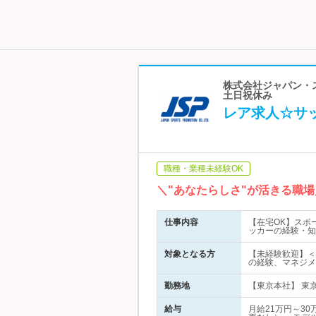
株式会社ジャパン・ス
土日祝休み
レア求人☆サ
職種・業種未経験OK
＼"あなたらしさ"が活きる職
仕事内容
【在宅OK】スポ
ッカーの経験・知
対象となる方
【未経験歓迎】＜
の経験、マネジメ
勤務地
【東京本社】 東京
給与
月給21万円～3