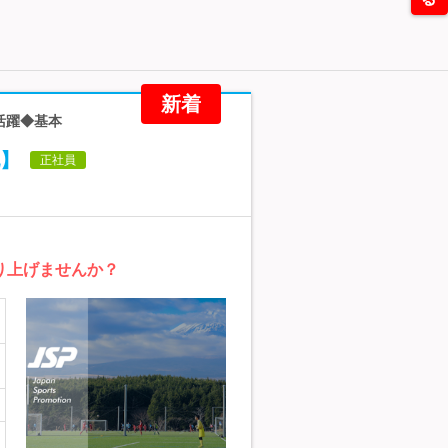
新着
活躍◆基本
】
正社員
り上げませんか？