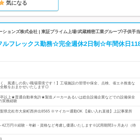
気になる
ションズ株式会社 | 東証プライム上場!武蔵精密工業グループ/子供手
フルフレックス勤務☆完全週休2日制☆年間休日11
く、風通しの良い職場環境です！】工場施設の管理や保全、点検、省エネ推進な
全般をおまかせいたします◎
卒以上★普通自動車免許★製造メーカーあるいは総合設備企業などでの設備保全
の実務経験
梨県北杜市大泉町西井出8565 ※マイカー通勤OK 【雇い入れ直後】上記事業所
0円～42万円※経験・年齢・資格など考慮し優遇いたします※試用期間3ヶ月あり（待
円