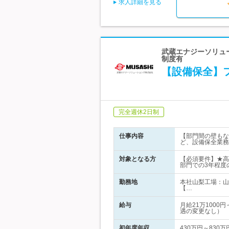
求人詳細を見る
武蔵エナジーソリュー
制度有
【設備保全】
完全週休2日制
仕事内容
【部門間の壁もな
ど、設備保全業務
対象となる方
【必須要件】★高
部門での3年程度
勤務地
本社山梨工場：山
【…
給与
月給21万100
遇の変更なし）
初年度年収
430万円～830万