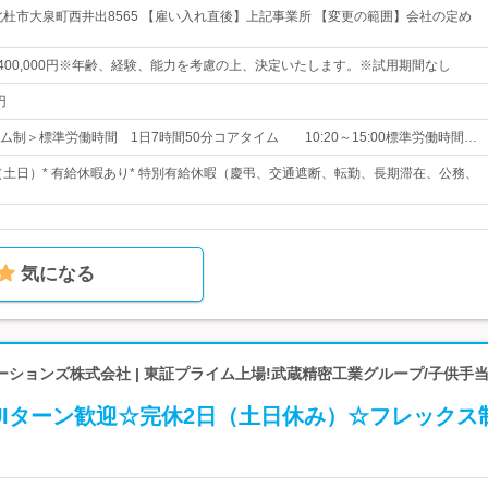
北杜市大泉町西井出8565 【雇い入れ直後】上記事業所 【変更の範囲】会社の定め
円～400,000円※年齢、経験、能力を考慮の上、決定いたします。※試用期間なし
円
ム制＞標準労働時間 1日7時間50分コアタイム 10:20～15:00標準労働時間…
制（土日）* 有給休暇あり* 特別有給休暇（慶弔、交通遮断、転勤、長期滞在、公務、
気になる
ションズ株式会社 | 東証プライム上場!武蔵精密工業グループ/子供手
UIターン歓迎☆完休2日（土日休み）☆フレックス