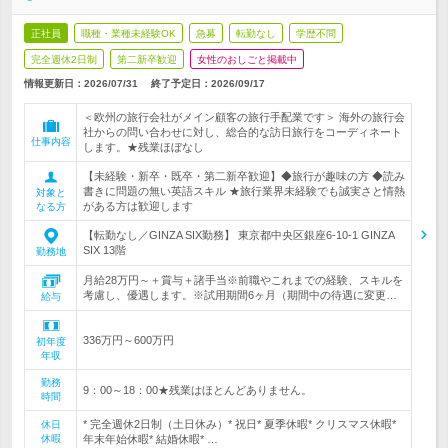
正社員
職種・業種未経験OK
急募
転勤なし
学歴不問
完全週休2日制
第二新卒歓迎
女性のおしごと掲載中
情報更新日：2026/07/31
終了予定日：
2026/09/17
＜欧州の旅行会社がメイン顧客の旅行手配業です＞ 海外の旅行会
社からの問い合わせに対し、総合的な訪日旅行をコーディネート
仕事内容
します。★残業ほぼなし
【未経験・新卒・既卒・第二新卒歓迎】◆旅行が趣味の方 ◆読み
書きに問題の無い英語スキル ★旅行業界未経験でも誠実さと情熱
対象と
がある方は歓迎します
なる方
【転勤なし／GINZA SIX勤務】 東京都中央区銀座6-10-1 GINZA
SIX 13階
勤務地
月給28万円～＋賞与＋諸手当※前職やこれまでの経験、スキルを
考慮し、優遇します。※試用期間6ヶ月（期間中の待遇に変更…
給与
336万円～600万円
初年度
年収
勤務
9：00～18：00★残業はほとんどありません。
時間
* 完全週休2日制（土日休み）* 祝日* 夏季休暇* クリスマス休暇*
休日
休暇
年末年始休暇* 結婚休暇* …