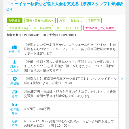
ニューイヤー駅伝など陸上大会を支える【事務スタッフ】未経験
OK
契約社員
職種・業種未経験OK
急募
転勤なし
学歴不問
完全週休2日制
第二新卒歓迎
リモートワーク可
女性のおしごと掲載中
情報更新日：2026/07/31
終了予定日：
2026/10/01
【年間カレンダーありだから、スケジュールが立てやすい！】未
経験も安心のマニュアル・フォーマットあり◎全国放送の大会も
仕事内容
サポート運営します！
【年齢・性別・過去の経験はいっさい不問！まずは一度お会いし
ませんか？*＊】志望理由は「陸上が好きだから」でOK！柔軟に
対象と
働ける環境も整ってます！
なる方
【転勤なし】 東京都千代田区一ツ橋1丁目1-1 パレスサイドビル
4階 ★状況により、在宅ワークOK…
勤務地
月給25万円～※経験・能力を考慮のうえ決定いたします。※通勤
交通費・時間外手当は別途全額支給いたします。
給与
300万円～400万円
初年度
年収
9：00～17：00（実働7時間／休憩60分）☆ピーク時間を避けて
勤務
時間
の時差出勤OK！（例｜10：00～…