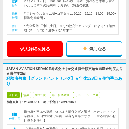
月給 235,450 円～400,000円※経験・年齢・資格など考慮し優遇
いたします※試用期間3ヶ月あり（待遇の変更…
給与
# フレックスタイム制■コアタイム 10:20～12:10、13:00～15:00■
勤務
時間
標準労働時間 7…
* 完全週休2日制（土日）※その他会社カレンダーによる* 有給休
休日
休暇
暇（即日付与）* 夏季休暇* 年末年…
求人詳細を見る
気になる
JAPAN AVIATION SERVICE株式会社 | ★交通費全額支給★退職金制度あり
★賞与年2回
経験者募集【グランドハンドリング】★年休123日★住宅手当あ
り
正社員
急募
学歴不問
第二新卒歓迎
リモートワーク可
情報更新日：2026/06/10
終了予定日：
2026/08/27
飛行機が日本へ発着できるよう関係各所と調整いただくオフィス
業務や、全国の空港で乗員・乗客を実際にサポートする現場のお
仕事内容
仕事をお任せ！
【経験者募集】★要普免（ハイエースの運転あり）英語スキル・