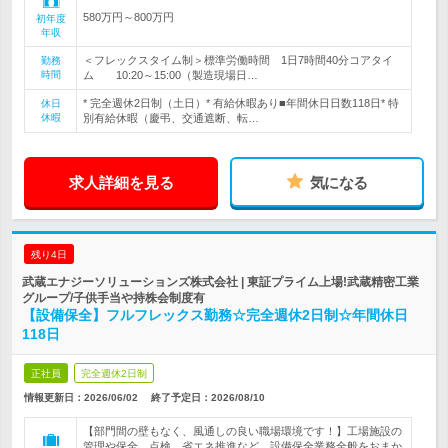
580万円～800万円
初年度
年収
＜フレックスタイム制＞標準労働時間 1日7時間40分コアタイ
勤務
時間
ム 10:20～15:00（製造現場日…
* 完全週休2日制（土日）* 有給休暇あり■年間休日日数118日* 特
休日
休暇
別有給休暇（慶弔、交通遮断、転…
求人詳細を見る
気になる
残り4日
武蔵エナジーソリューションズ株式会社 | 東証プライム上場!武蔵精密工業
グループ/子供手当や持株会制度有
【設備保全】フルフレックス勤務☆完全週休2日制☆年間休日
118日
正社員
完全週休2日制
情報更新日：2026/06/02
終了予定日：
2026/08/10
【部門間の壁もなく、風通しの良い職場環境です！】工場施設の
管理や保全、点検、省エネ推進など、設備保全業務全般をおまか