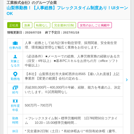
工業株式会社》のグループ企業
山梨県勤務！【人事総務】フレックスタイム制度あり！UIターン
OK
正社員
急募
転勤なし
完全週休2日制
女性のおしごと掲載中
情報更新日：2026/07/28
終了予定日：
2027/01/18
人事・総務として給与計算や勤怠管理、採用関連、安全衛生管
理、環境施設管理など幅広く業務をお任せします。
仕事内容
《必須条件》 ■メーカーでの総務、人事労務実務の経験がある方
（目安：4年以上） ■基本PCスキルをお持ちの方（office ソフト
対象と
中級以上）
なる方
【本社】 山梨県北杜市大泉町西井出8565 【雇い入れ直後】上記
事業所 【変更の範囲】会社の定める…
勤務地
月給300,000円～400,000円※年齢、経験、能力を考慮の上、決定
いたします。※試用期間なし
給与
500万円～700万円
初年度
年収
＜フレックスタイム制＞標準労働時間 1日7時間50分コアタイ
勤務
時間
ム 10:20～15:00標準労働時間…
* 完全週休2日制（土日）* 有給休暇あり* 特別有給休暇（慶弔、
休日