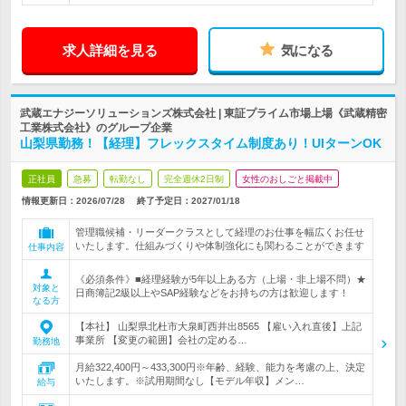
求人詳細を見る
気になる
武蔵エナジーソリューションズ株式会社 | 東証プライム市場上場《武蔵精密
工業株式会社》のグループ企業
山梨県勤務！【経理】フレックスタイム制度あり！UIターンOK
正社員
急募
転勤なし
完全週休2日制
女性のおしごと掲載中
情報更新日：2026/07/28
終了予定日：
2027/01/18
管理職候補・リーダークラスとして経理のお仕事を幅広くお任せ
いたします。仕組みづくりや体制強化にも関わることができます
仕事内容
《必須条件》■経理経験が5年以上ある方（上場・非上場不問）★
対象と
日商簿記2級以上やSAP経験などをお持ちの方は歓迎します！
なる方
【本社】 山梨県北杜市大泉町西井出8565 【雇い入れ直後】上記
事業所 【変更の範囲】会社の定める…
勤務地
月給322,400円～433,300円※年齢、経験、能力を考慮の上、決定
いたします。※試用期間なし【モデル年収】メン…
給与