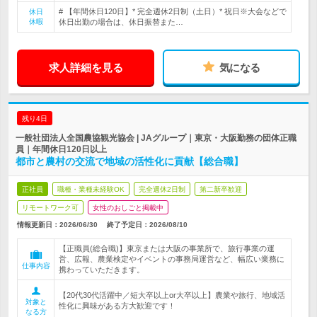
# 【年間休日120日】* 完全週休2日制（土日）* 祝日※大会などで
休日
休暇
休日出勤の場合は、休日振替また…
求人詳細を見る
気になる
残り4日
一般社団法人全国農協観光協会 | JAグループ｜東京・大阪勤務の団体正職
員｜年間休日120日以上
都市と農村の交流で地域の活性化に貢献【総合職】
正社員
職種・業種未経験OK
完全週休2日制
第二新卒歓迎
リモートワーク可
女性のおしごと掲載中
情報更新日：2026/06/30
終了予定日：
2026/08/10
【正職員(総合職)】東京または大阪の事業所で、旅行事業の運
営、広報、農業検定やイベントの事務局運営など、幅広い業務に
仕事内容
携わっていただきます。
【20代30代活躍中／短大卒以上or大卒以上】農業や旅行、地域活
対象と
性化に興味がある方大歓迎です！
なる方