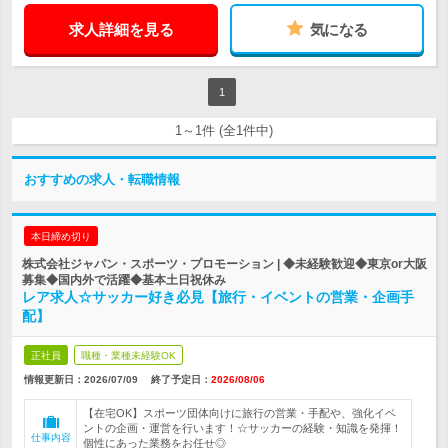
求人詳細を見る
気になる
1
1～1件 (全1件中)
おすすめの求人・転職情報
本日締め切り
株式会社ジャパン・スポーツ・プロモーション | ◆未経験歓迎◆東京or大阪
募集◆国内外で活躍◆基本土日祝休み
レア求人☆サッカー好き必見【旅行・イベントの営業・企画手
配】
正社員
職種・業種未経験OK
情報更新日：2026/07/09
終了予定日：
2026/08/06
【在宅OK】スポーツ団体向けに旅行の営業・手配や、強化イベ
ントの企画・運営を行います！☆サッカーの経験・知識を発揮！
仕事内容
個性にあった業務をお任せ◎