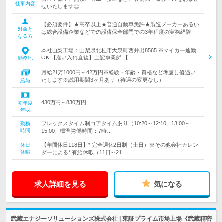
仕事内容
せいたします◎
【必須要件】★高卒以上★普通自動車免許★製造メーカーあるい
対象と
は総合設備企業などでの設備保全部門での3年程度の実務経験
なる方
本社山梨工場：山梨県北杜市大泉町西井出8565 ※マイカー通勤
OK 【雇い入れ直後】上記事業所 【…
勤務地
月給21万1000円～42万円※経験・年齢・資格など考慮し優遇い
たします※試用期間3ヶ月あり（待遇の変更なし）
給与
430万円～830万円
初年度
年収
フレックスタイム制コアタイムあり（10:20～12:10、13:00～
勤務
時間
15:00）標準労働時間：7時…
【年間休日118日】* 完全週休2日制（土日）※その他会社カレン
休日
休暇
ダーによる* 有給休暇（11日～21…
求人詳細を見る
気になる
武蔵エナジーソリューションズ株式会社 | 東証プライム市場上場《武蔵精密