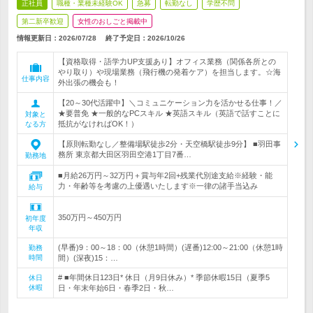
正社員
職種・業種未経験OK
急募
転勤なし
学歴不問
第二新卒歓迎
女性のおしごと掲載中
情報更新日：2026/07/28
終了予定日：
2026/10/26
【資格取得・語学力UP支援あり】オフィス業務（関係各所との
やり取り）や現場業務（飛行機の発着ケア）を担当します。☆海
仕事内容
外出張の機会も！
【20～30代活躍中】＼コミュニケーション力を活かせる仕事！／
★要普免 ★一般的なPCスキル ★英語スキル（英語で話すことに
対象と
抵抗がなければOK！）
なる方
【原則転勤なし／整備場駅徒歩2分・天空橋駅徒歩9分】 ■羽田事
務所 東京都大田区羽田空港1丁目7番…
勤務地
■月給26万円～32万円＋賞与年2回+残業代別途支給※経験・能
力・年齢等を考慮の上優遇いたします※一律の諸手当込み
給与
350万円～450万円
初年度
年収
(早番)9：00～18：00（休憩1時間）(遅番)12:00～21:00（休憩1時
勤務
時間
間）(深夜)15：…
# ■年間休日123日* 休日（月9日休み）* 季節休暇15日（夏季5
休日
休暇
日・年末年始6日・春季2日・秋…