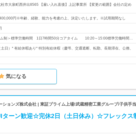
北杜市大泉町西井出8565 【雇い入れ直後】上記事業所 【変更の範囲】会社の定め
円～400,000円※年齢、経験、能力を考慮の上、決定いたします。※試用期間なし
円
ム制＞標準労働時間 1日7時間50分コアタイム 10:20～15:00標準労働時間…
制（土日）* 有給休暇あり* 特別有給休暇（慶弔、交通遮断、転勤、長期滞在、公務、
気になる
ションズ株式会社 | 東証プライム上場!武蔵精密工業グループ/子供手
UIターン歓迎☆完休2日（土日休み）☆フレックス