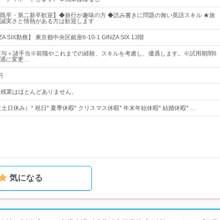
既卒・第二新卒歓迎】◆旅行が趣味の方 ◆読み書きに問題の無い英語スキル ★旅
誠実さと情熱がある方は歓迎します
 SIX勤務】 東京都中央区銀座6-10-1 GINZA SIX 13階
賞与＋諸手当※前職やこれまでの経験、スキルを考慮し、優遇します。※試用期間6
遇に変更…
円
0★残業はほとんどありません。
（土日休み）* 祝日* 夏季休暇* クリスマス休暇* 年末年始休暇* 結婚休暇* …
気になる