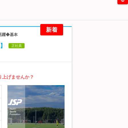
新着
活躍◆基本
】
正社員
り上げませんか？