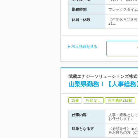
勤務時間
フレックスタイム制
休日・休暇
【年間休日118
21…
求人詳細を見る
武蔵エナジーソリューションズ株式
山梨県勤務！【人事総務
急募
転勤なし
完全週休2日制
仕事内容
人事・総務として
お任せします。
対象となる方
《必須条件》 ■
をお持ちの方（of