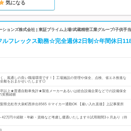
気になる
ションズ株式会社 | 東証プライム上場!武蔵精密工業グループ/子供手
フルフレックス勤務☆完全週休2日制☆年間休日11
く、風通しの良い職場環境です！】工場施設の管理や保全、点検、省エネ推進な
全般をおまかせいたします◎
卒以上★普通自動車免許★製造メーカーあるいは総合設備企業などでの設備保全
の実務経験
梨県北杜市大泉町西井出8565 ※マイカー通勤OK 【雇い入れ直後】上記事業所
0円～42万円※経験・年齢・資格など考慮し優遇いたします※試用期間3ヶ月あり（待
円