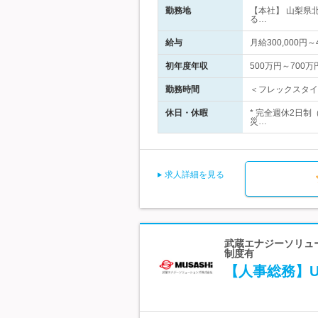
勤務地
【本社】 山梨県
る…
給与
月給300,000
初年度年収
500万円～700万
勤務時間
＜フレックスタイ
休日・休暇
* 完全週休2日
災…
求人詳細を見る
武蔵エナジーソリュー
制度有
【人事総務】