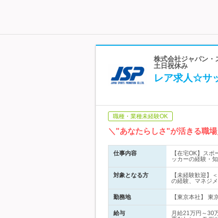
株式会社ジャパン・ス
土日祝休み
レア求人☆サ
職種・業種未経験OK
＼"あなたらしさ"が活きる職
仕事内容
【在宅OK】スポ
ッカーの経験・知
対象となる方
【未経験歓迎】＜
の経験、マネジメ
勤務地
【東京本社】 東京
給与
月給21万円～3