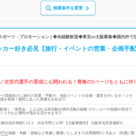
検索条件を変更
ポーツ・プロモーション | ◆未経験歓迎◆東京or大阪募集◆国内外で
ッカー好き必見【旅行・イベントの営業・企画手配
場／次世代選手の育成にも関われる！青春の1ページをともに作
ーツ団体向けに旅行の営業・手配や、強化イベントの企画・運営を行います！☆サ
識を発揮！個性にあった業務をお任せ◎
歓迎＞「体育会」とよばれる部活動や課外活動の経験 ◎サッカーの知識や部活で
ント力など個性や強みを活かせます◎
都渋谷区神南1-11-1 渋谷市野ビル5F 【大阪事務所】 大阪市北区茶屋町3-…
0万円※経験・年齢・資格など考慮し優遇いたします※試用期間3ヶ月あり（待遇に変