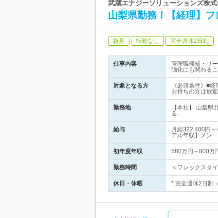
武蔵エナジーソリューションズ株式
山梨県勤務！【経理】フ
急募
転勤なし
完全週休2日制
仕事内容
管理職候補・リー
強化にも関わるこ
対象となる方
《必須条件》■経
お持ちの方は歓迎
勤務地
【本社】 山梨県
る…
給与
月給322,400
デル年収】メン…
初年度年収
580万円～800万
勤務時間
＜フレックスタイ
休日・休暇
* 完全週休2日制