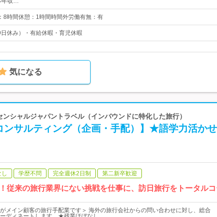
ル年収…
0実働：8時間休憩：1時間時間外労働有無：有
9日休み）・有給休暇・育児休暇
気になる
エッセンシャルジャパントラベル（インバウンドに特化した旅行）
コンサルティング（企画・手配）】★語学力活かせ
なし
学歴不問
完全週休2日制
第二新卒歓迎
！従来の旅行業界にない挑戦を仕事に、訪日旅行をトータルコ
がメイン顧客の旅行手配業です＞ 海外の旅行会社からの問い合わせに対し、総合
ーディネートします。★残業ほぼなし