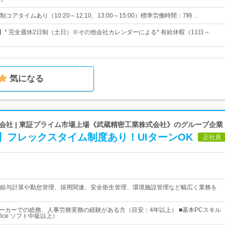
コアタイムあり（10:20～12:10、13:00～15:00）標準労働時間：7時…
日】* 完全週休2日制（土日）※その他会社カレンダーによる* 有給休暇（11日～
気になる
会社 | 東証プライム市場上場《武蔵精密工業株式会社》のグループ企業
】フレックスタイム制度あり！UIターンOK
正社員
給与計算や勤怠管理、採用関連、安全衛生管理、環境施設管理など幅広く業務を
メーカーでの総務、人事労務実務の経験がある方（目安：4年以上） ■基本PCスキル
fice ソフト中級以上）