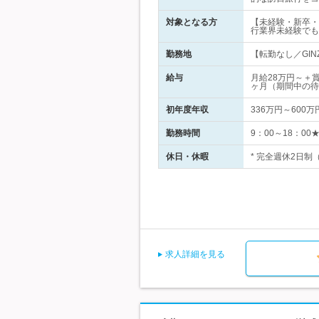
対象となる方
【未経験・新卒・
行業界未経験でも
勤務地
【転勤なし／GINZA
給与
月給28万円～＋
ヶ月（期間中の待
初年度年収
336万円～600万
勤務時間
9：00～18：0
休日・休暇
* 完全週休2日制
求人詳細を見る