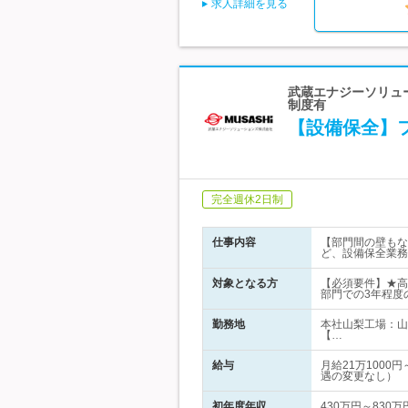
求人詳細を見る
武蔵エナジーソリュー
制度有
【設備保全】
完全週休2日制
仕事内容
【部門間の壁もな
ど、設備保全業務
対象となる方
【必須要件】★高
部門での3年程度
勤務地
本社山梨工場：山
【…
給与
月給21万100
遇の変更なし）
初年度年収
430万円～830万