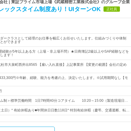
会社 | 東証プライム市場上場《武蔵精密工業株式会社》のグループ企業
レックスタイム制度あり！UIターンOK
正社員
ダークラスとして経理のお仕事を幅広くお任せいたします。仕組みづくりや体制
とができます
理経験が5年以上ある方（上場・非上場不問）★日商簿記2級以上やSAP経験などを
します！
北杜市大泉町西井出8565 【雇い入れ直後】上記事業所 【変更の範囲】会社の定め
円～433,300円※年齢、経験、能力を考慮の上、決定いたします。※試用期間なし【モ
円
ム制＞標準労働時間 1日7時間40分コアタイム 10:20～15:00（製造現場日…
（土日）* 有給休暇あり■年間休日日数118日* 特別有給休暇（慶弔、交通遮断、転…