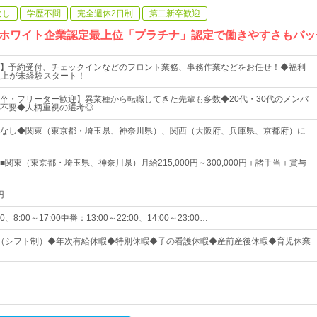
なし
学歴不問
完全週休2日制
第二新卒歓迎
ホワイト企業認定最上位「プラチナ」認定で働きやすさもバッ
】予約受付、チェックインなどのフロント業務、事務作業などをお任せ！◆福利
以上が未経験スタート！
卒・フリーター歓迎】異業種から転職してきた先輩も多数◆20代・30代のメンバ
不要◆人柄重視の選考◎
なし◆関東（東京都・埼玉県、神奈川県）、関西（大阪府、兵庫県、京都府）に
関東（東京都・埼玉県、神奈川県）月給215,000円～300,000円＋諸手当＋賞与
円
0、8:00～17:00中番：13:00～22:00、14:00～23:00…
（シフト制）◆年次有給休暇◆特別休暇◆子の看護休暇◆産前産後休暇◆育児休業