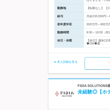
はさまざま！人柄
勤務地
【転勤なし】 【
給与
月給230,000
初年度年収
300万円～800万
勤務時間
9:00～18:0
休日・休暇
【休日】週休2日
◆GW◆夏…
求人詳細を見る
FIDIA SOLUT
未経験◎【ホ