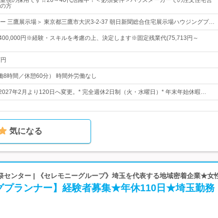
重視の採用です☆20～40代活躍中！＜必須要件＞ハウスメーカーでの注文住宅営
の方
ー 三鷹展示場＞ 東京都三鷹市大沢3-2-37 朝日新聞総合住宅展示場ハウジングプ…
円～400,000円※経験・スキルを考慮の上、決定します※固定残業代(75,713円～
万円
（実働8時間／休憩60分） 時間外労働なし
2027年2月より120日へ変更。* 完全週休2日制（火・水曜日）* 年末年始休暇…
気になる
祭センター | 《セレモニーグループ》埼玉を代表する地域密着企業★女
グプランナー】経験者募集★年休110日★埼玉勤務