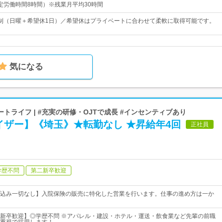
0（所定労働時間8時間）※残業月平均30時間
制（日曜＋希望休1日）／希望休はプライベートに合わせて柔軟に取得可能です。
気になる
トライフ | #充実の研修・OJTで成長 #インセンティブあり
イザー】《埼玉》★転勤なし ★昇給年4回
正社員
学歴不問
第二新卒歓迎
込み一切なし】入院保険の販売に特化した営業を行います。仕事の進め方は一か
新卒歓迎】◎学歴不問 ※アパレル・建設・ホテル・運送・飲食業など先輩の前職