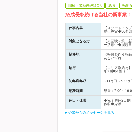
職種・業種未経験OK
急募
転勤
急成長を続ける当社の新事業！
仕事内容
【スタートアップ
厚生充実◆90%
対象となる方
【未経験・第二新
ー活躍中◆履歴書
勤務地
《転居を伴う転勤
あるいずれ…
給与
【エリア別給与】■
年3回■関西（…
初年度年収
300万円～500万
勤務時間
早番：7:00～16:0
休日・休暇
◆完全週休2日制
休暇◆介護…
企業からのメッセージを見る