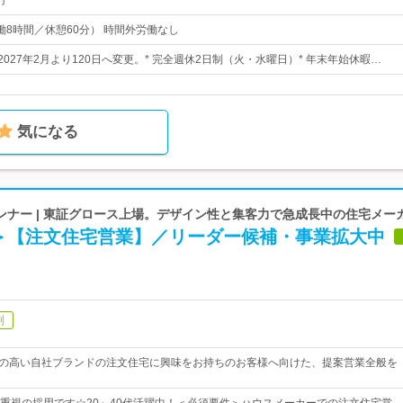
円
（実働8時間／休憩60分） 時間外労働なし
2027年2月より120日へ変更。* 完全週休2日制（火・水曜日）* 年末年始休暇…
気になる
ンナー | 東証グロース上場。デザイン性と集客力で急成長中の住宅メー
＞【注文住宅営業】／リーダー候補・事業拡大中
制
度の高い自社ブランドの注文住宅に興味をお持ちのお客様へ向けた、提案営業全般を