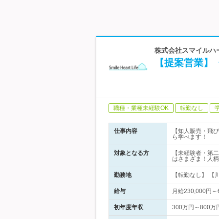
株式会社スマイルハー
【提案営業】
職種・業種未経験OK
転勤なし
仕事内容
【知人販売・飛び
ら学べます！
対象となる方
【未経験者・第二
はさまざま！人柄
勤務地
【転勤なし】 【
給与
月給230,000
初年度年収
300万円～800万