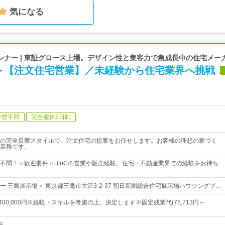
気になる
ンナー | 東証グロース上場。デザイン性と集客力で急成長中の住宅メー
＞【注文住宅営業】／未経験から住宅業界へ挑戦
学歴不問
完全週休2日制
の完全反響スタイルで、注文住宅の提案をお任せします。お客様の理想の家づく
業務です。
不問！＜歓迎要件＞BtoCの営業や販売経験、住宅・不動産業界での経験をお持ち
ー 三鷹展示場＞ 東京都三鷹市大沢3-2-37 朝日新聞総合住宅展示場ハウジングプ…
円～400,000円※経験・スキルを考慮の上、決定します※固定残業代(75,713円～