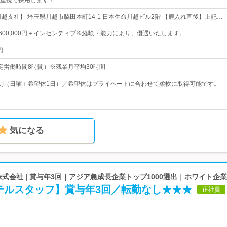
重視で採用します！
川越支社】 埼玉県川越市脇田本町14-1 日本生命川越ビル2階 【雇入れ直後】上記…
円～600,000円＋インセンティブ※経験・能力により、優遇いたします。
円
0（所定労働時間8時間）※残業月平均30時間
制（日曜＋希望休1日）／希望休はプライベートに合わせて柔軟に取得可能です。
気になる
IONS株式会社 | 賞与年3回｜アジア急成長企業トップ1000選出｜ホワイト企業
テルスタッフ】賞与年3回／転勤なし★★★
正社員