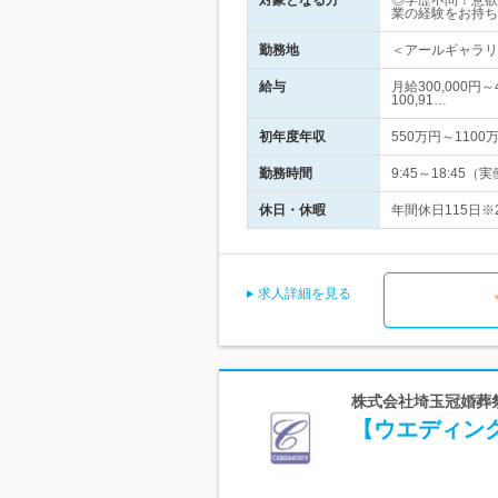
対象となる方
◎学歴不問！意欲
業の経験をお持ち
勤務地
＜アールギャラリ
給与
月給300,000
100,91…
初年度年収
550万円～1100
勤務時間
9:45～18:45
休日・休暇
年間休日115日※
求人詳細を見る
株式会社埼玉冠婚葬
【ウエディン