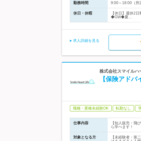
勤務時間
9:00～18:0
休日・休暇
【休日】週休2日
◆GW◆夏…
求人詳細を見る
株式会社スマイルハー
【保険アドバ
職種・業種未経験OK
転勤なし
仕事内容
【知人販売・飛び
ら学べます！
対象となる方
【未経験者・第二