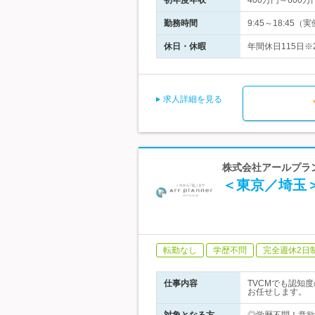
初年度年収
400万円～600万
勤務時間
9:45～18:45
休日・休暇
年間休日115日※
求人詳細を見る
株式会社アールプラ
＜東京／埼玉
転勤なし
学歴不問
完全週休2日
仕事内容
TVCMでも認知
お任せします。