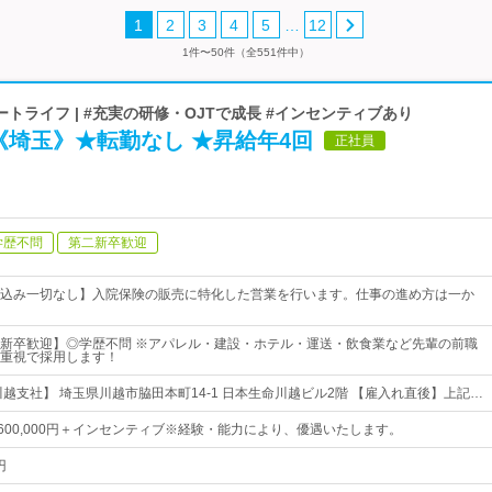
…
1
2
3
4
5
12
1件〜50件（全551件中）
トライフ | #充実の研修・OJTで成長 #インセンティブあり
《埼玉》★転勤なし ★昇給年4回
正社員
学歴不問
第二新卒歓迎
込み一切なし】入院保険の販売に特化した営業を行います。仕事の進め方は一か
新卒歓迎】◎学歴不問 ※アパレル・建設・ホテル・運送・飲食業など先輩の前職
重視で採用します！
川越支社】 埼玉県川越市脇田本町14-1 日本生命川越ビル2階 【雇入れ直後】上記…
円～600,000円＋インセンティブ※経験・能力により、優遇いたします。
円