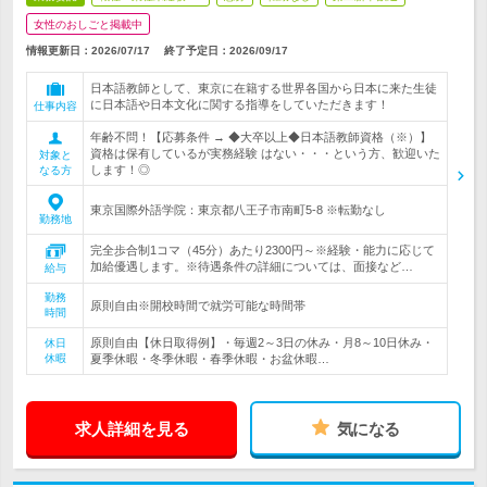
女性のおしごと掲載中
情報更新日：2026/07/17
終了予定日：
2026/09/17
日本語教師として、東京に在籍する世界各国から日本に来た生徒
に日本語や日本文化に関する指導をしていただきます！
仕事内容
年齢不問！【応募条件 → ◆大卒以上◆日本語教師資格（※）】
資格は保有しているが実務経験 はない・・・という方、歓迎いた
対象と
します！◎
なる方
東京国際外語学院：東京都八王子市南町5-8 ※転勤なし
勤務地
完全歩合制1コマ（45分）あたり2300円～※経験・能力に応じて
加給優遇します。※待遇条件の詳細については、面接など…
給与
勤務
原則自由※開校時間で就労可能な時間帯
時間
原則自由【休日取得例】・毎週2～3日の休み・月8～10日休み・
休日
休暇
夏季休暇・冬季休暇・春季休暇・お盆休暇…
求人詳細を見る
気になる