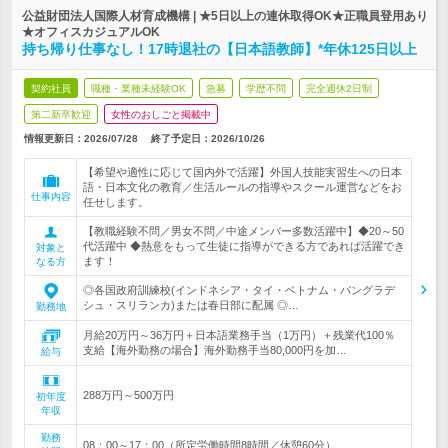
公益財団法人国際人材育成機構 | ★5日以上の連休取得OK★正職員登用あり
★オフィスカジュアルOK
持ち帰り仕事なし！17時退社の【日本語教師】*年休125日以上
契約社員
職種・業種未経験OK
急募
学歴不問
完全週休2日制
第二新卒歓迎
女性のおしごと掲載中
情報更新日：2026/07/28
終了予定日：
2026/10/26
【希望や適性に応じて国内外で活躍】外国人技能実習生への日本
語・日本文化の教育／生活ルールの指導やスクール運営などをお
仕事内容
任せします。
【教職経験不問／男女不問／中途メンバー多数活躍中】◆20～50
代活躍中 ◆熱意をもって生徒に指導ができる方であれば活躍でき
対象と
ます！
なる方
◎各国政府訓練校(インドネシア・タイ・ベトナム・バングラデ
シュ・スリランカ)または春日部に配属 ◎…
勤務地
月給20万円～36万円＋日本語業務手当（1万円）＋残業代100％
支給【海外勤務の場合】海外勤務手当80,000円を加…
給与
288万円～500万円
初年度
年収
勤務
08：00～17：00（所定労働時間8時間／休憩60分）