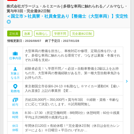
株式会社ガラージュ・ルミエール | 多様な車両に触れられる／ノルマなし・
賞与年3回・完全週休2日制
＜国立市＞社員寮・社員食堂あり【整備士（大型車両）】安定性
◎
正社員
急募
転勤なし
学歴不問
完全週休2日制
情報更新日：2026/08/07
終了予定日：
2027/01/28
大型車両の整備を担当し、車検対応や修理、定期点検を行いま
す。多様な車両に触れられる環境です。つなぎは夏服・冬服それ
仕事内容
ぞれ13着を支給♪
経験者必見！＼学歴不問／＜必須＞自動車整備士2級以上をお持
ちの方。大型車両の整備経験がある方。第一種大型自動車免許を
対象と
お持ちの方。
なる方
東京都国立市谷保6-24-13 ※転勤なし ※マイカー通勤OK 【雇い
入れ直後】上記の事業所 【変…
勤務地
月給228,000円～350,000円＋賞与年3回 ※経験・資格・年齢な
どに応じて決定いたします。※試用期間無し
給与
8:30～17:30 （所定労働時間：8時間0分）休憩時間：60分※残業
勤務
時間
平均は月29時間※残業代は全…
年間休日120日＋有給休暇！* 完全週休2日制（休日は会社カレン
休日
休暇
ダーによる）※日曜日＋平日のいずれか…