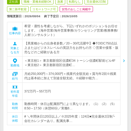
正社員
職種・業種未経験OK
急募
転勤なし
完全週休2日制
第二新卒歓迎
リモートワーク可
女性のおしごと掲載中
情報更新日：2026/08/04
終了予定日：
2026/10/05
希望・適性を考慮しながら、下記いずれかのポジションをお任せ
します。（海外営業/海外営業事務/カウンセリング営業/教務事務/
仕事内容
人材コンサルタント）
【異業種からの出身者多数／20～30代活躍中】◆TOEIC750点以
上またはビジネスレベルの英語力をお持ちの方 ◇営業や接客・販
対象と
売などのご経験がある方
なる方
＜東京校1＞ 東京都新宿区信濃町34 トーシン信濃町駅前ビル4F
＜東京校2＞ 東京都新宿区信濃町…
勤務地
月給250,000円～374,000円＋残業代全額支給＋賞与年2回※残業
代は基本給に加えて別途全額支給。※経験や能力…
給与
372万円～557万円
初年度
年収
勤務時間・休日は配属部門により異なります。（1）（2）（5）
勤務
時間
8:50～17:50（休憩60分／実働8…
# ＼年間休日120日以上／※2025年度：124日■完全週休2日制└
休日
休暇
会社カレンダーあり。配属先事…