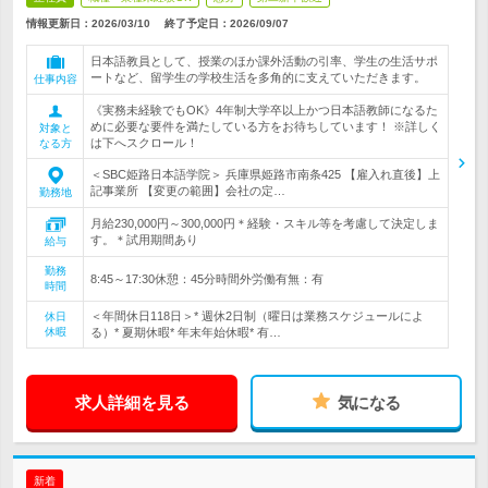
情報更新日：2026/03/10
終了予定日：
2026/09/07
日本語教員として、授業のほか課外活動の引率、学生の生活サポ
ートなど、留学生の学校生活を多角的に支えていただきます。
仕事内容
《実務未経験でもOK》4年制大学卒以上かつ日本語教師になるた
めに必要な要件を満たしている方をお待ちしています！ ※詳しく
対象と
は下へスクロール！
なる方
＜SBC姫路日本語学院＞ 兵庫県姫路市南条425 【雇入れ直後】上
記事業所 【変更の範囲】会社の定…
勤務地
月給230,000円～300,000円＊経験・スキル等を考慮して決定しま
す。＊試用期間あり
給与
勤務
8:45～17:30休憩：45分時間外労働有無：有
時間
＜年間休日118日＞* 週休2日制（曜日は業務スケジュールによ
休日
休暇
る）* 夏期休暇* 年末年始休暇* 有…
求人詳細を見る
気になる
新着