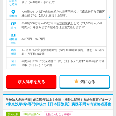
対象と
修了（420時間）された方
なる方
＼転勤なし／ 阪神自動車航空鉄道専門学校／兵庫県神戸市長田区
林山町 27-1 【雇入れ直後】上記事…
勤務地
年俸制336万円～450万円※固定残業代として（71,533円～／42
時間分）を含みます※超過分は別途支給します※1…
給与
336万円～450万円
初年度
年収
1ヶ月単位の変形労働時間制（週平均40時間以内） 休憩：60分残
勤務
時間
業：月平均20時間
年間休日120日* 完全週休二日制（土日祝）* 夏季* 年末年始* 有給
休日
休暇
休暇（10日～）* その他
求人詳細を見る
気になる
学校法人創志学園 | 創立50年以上！全国・海外に展開する総合教育グループ
<東京浅草橋>専門学校の【日本語教員】実務不問★有資格者募集
契約社員
職種未経験OK
女性のおしごと掲載中