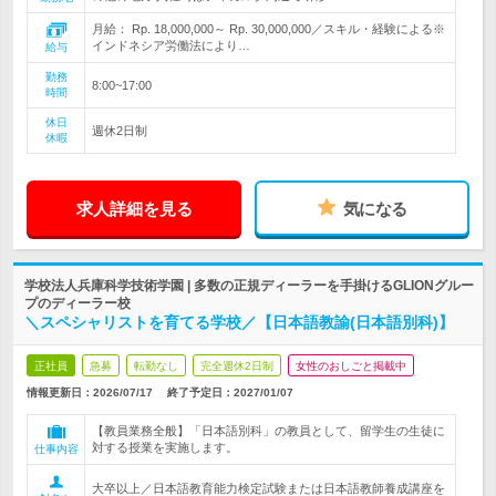
月給： Rp. 18,000,000～ Rp. 30,000,000／スキル・経験による※
インドネシア労働法により…
給与
勤務
8:00~17:00
時間
休日
週休2日制
休暇
求人詳細を見る
気になる
学校法人兵庫科学技術学園 | 多数の正規ディーラーを手掛けるGLIONグルー
プのディーラー校
＼スペシャリストを育てる学校／【日本語教諭(日本語別科)】
正社員
急募
転勤なし
完全週休2日制
女性のおしごと掲載中
情報更新日：2026/07/17
終了予定日：
2027/01/07
【教員業務全般】「日本語別科」の教員として、留学生の生徒に
対する授業を実施します。
仕事内容
大卒以上／日本語教育能力検定試験または日本語教師養成講座を