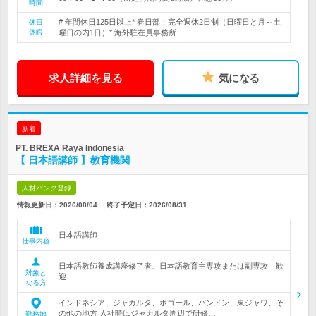
時間
# 年間休日125日以上* 春日部：完全週休2日制（日曜日と月～土
休日
休暇
曜日の内1日）* 海外駐在員事務所…
求人詳細を見る
気になる
新着
PT. BREXA Raya Indonesia
【 日本語講師 】教育機関
人材バンク登録
情報更新日：2026/08/04
終了予定日：
2026/08/31
日本語講師
仕事内容
日本語教師養成講座修了者、日本語教育主専攻または副専攻 歓
対象と
迎
なる方
インドネシア、ジャカルタ、ボゴール、バンドン、東ジャワ、そ
の他の地方 入社時はジャカルタ周辺で研修…
勤務地