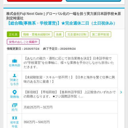
株式会社Fuji Next Gate | グローバル化の一端を担う実力派日本語学校★原
則定時退社
【総合職(事務系・学校運営)】★完全週休二日（土日祝休み）
正社員
職種・業種未経験OK
急募
完全週休2日制
第二新卒歓迎
女性のおしごと掲載中
情報更新日：2026/07/24
終了予定日：
2026/09/24
【あなたの能力・適性に応じて担当業務を決定】日本語学校で
の“学校運営”を仕事軸に、様々な業務を手分けしながら担当いた
仕事内容
だきます。
【未経験歓迎・スキル一切不問！】【日本と海外を繋ぐ仕事に興
対象と
味のある方に最適！】
なる方
【新宿校】【早稲田校】【進和外語学院】 上記校舎のいずれかで
の勤務となります。 ■フジ国際語学院（…
勤務地
月給25万円～32万円
給与
350万円～500万円
初年度
年収