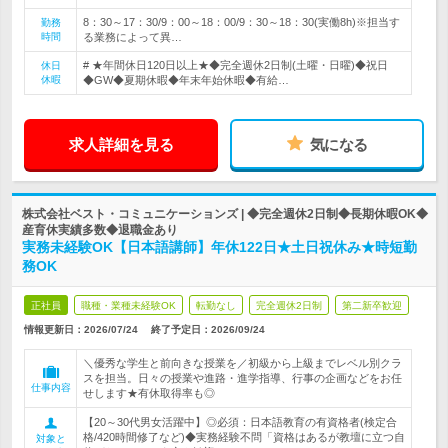
8：30～17：30/9：00～18：00/9：30～18：30(実働8h)※担当す
勤務
時間
る業務によって異…
# ★年間休日120日以上★◆完全週休2日制(土曜・日曜)◆祝日
休日
休暇
◆GW◆夏期休暇◆年末年始休暇◆有給…
求人詳細を見る
気になる
株式会社ベスト・コミュニケーションズ | ◆完全週休2日制◆長期休暇OK◆
産育休実績多数◆退職金あり
実務未経験OK【日本語講師】年休122日★土日祝休み★時短勤
務OK
正社員
職種・業種未経験OK
転勤なし
完全週休2日制
第二新卒歓迎
情報更新日：2026/07/24
終了予定日：
2026/09/24
＼優秀な学生と前向きな授業を／初級から上級までレベル別クラ
スを担当。日々の授業や進路・進学指導、行事の企画などをお任
仕事内容
せします★有休取得率も◎
【20～30代男女活躍中】◎必須：日本語教育の有資格者(検定合
格/420時間修了など)◆実務経験不問「資格はあるが教壇に立つ自
対象と