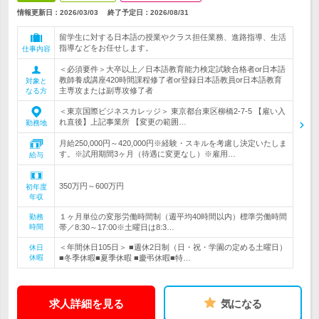
情報更新日：2026/03/03
終了予定日：
2026/08/31
留学生に対する日本語の授業やクラス担任業務、進路指導、生活
指導などをお任せします。
仕事内容
＜必須要件＞大卒以上／日本語教育能力検定試験合格者or日本語
教師養成講座420時間課程修了者or登録日本語教員or日本語教育
対象と
主専攻または副専攻修了者
なる方
＜東京国際ビジネスカレッジ＞ 東京都台東区柳橋2-7-5 【雇い入
れ直後】上記事業所 【変更の範囲…
勤務地
月給250,000円～420,000円※経験・スキルを考慮し決定いたしま
す。※試用期間3ヶ月（待遇に変更なし）※雇用…
給与
350万円～600万円
初年度
年収
１ヶ月単位の変形労働時間制（週平均40時間以内）標準労働時間
勤務
時間
帯／8:30～17:00※土曜日は8:3…
＜年間休日105日＞ ■週休2日制（日・祝・学園の定める土曜日）
休日
休暇
■冬季休暇■夏季休暇 ■慶弔休暇■特…
求人詳細を見る
気になる