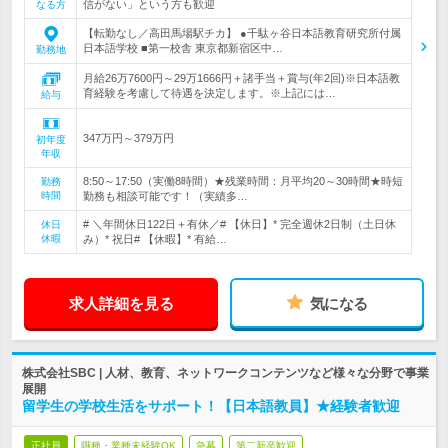
信がない」という方も歓迎
なる方
【転勤なし／高田馬場駅チカ】 ●千駄ヶ谷日本語教育研究所付属
日本語学校 ■第一校舎 東京都新宿区中…
勤務地
月給26万7600円～29万1666円＋諸手当＋賞与(年2回)※日本語教
育経験を考慮して待遇を決定します。※上記には…
給与
347万円～379万円
初年度
年収
8:50～17:50（実働8時間）★残業時間：月平均20～30時間★時短
勤務
時間
勤務も相談可能です！（実績多…
# ＼年間休日122日＋有休／# 【休日】* 完全週休2日制（土日休
休日
休暇
み）* 祝日# 【休暇】* 有給…
求人詳細を見る
気になる
株式会社SBC | 人材、教育、ネットワークコンテンツなど様々な分野で事業
展開
留学生の学校生活をサポート！【日本語教員】★経験者歓迎
正社員
職種・業種未経験OK
急募
第二新卒歓迎