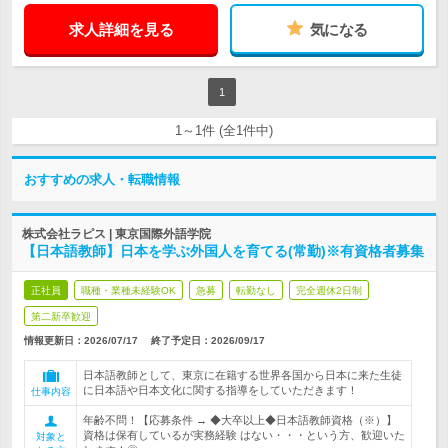
求人詳細を見る
気になる
1
1～1件 (全1件中)
おすすめの求人・転職情報
株式会社ラピス | 東京国際外語学院
【日本語教師】日本を学ぶ外国人を育てる(常勤)※有資格者募集
正社員
職種・業種未経験OK
急募
転勤なし
完全週休2日制
第二新卒歓迎
情報更新日：2026/07/17
終了予定日：
2026/09/17
日本語教師として、東京に在籍する世界各国から日本に来た生徒
に日本語や日本文化に関する指導をしていただきます！
仕事内容
年齢不問！【応募条件 → ◆大卒以上◆日本語教師資格（※）】
資格は保有しているが実務経験 はない・・・という方、歓迎いた
対象と