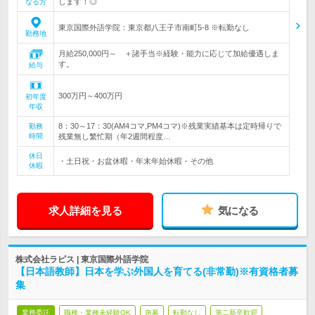
します！◎
なる方
東京国際外語学院：東京都八王子市南町5-8 ※転勤なし
勤務地
月給250,000円～ ＋諸手当※経験・能力に応じて加給優遇しま
す。
給与
300万円～400万円
初年度
年収
8：30～17：30(AM4コマ,PM4コマ)※残業実績基本は定時帰りで
勤務
時間
残業無し繁忙期（年2週間程度…
休日
・土日祝・お盆休暇・年末年始休暇・その他
休暇
求人詳細を見る
気になる
株式会社ラピス | 東京国際外語学院
【日本語教師】日本を学ぶ外国人を育てる(非常勤)※有資格者募
集
業務委託
職種・業種未経験OK
急募
転勤なし
第二新卒歓迎