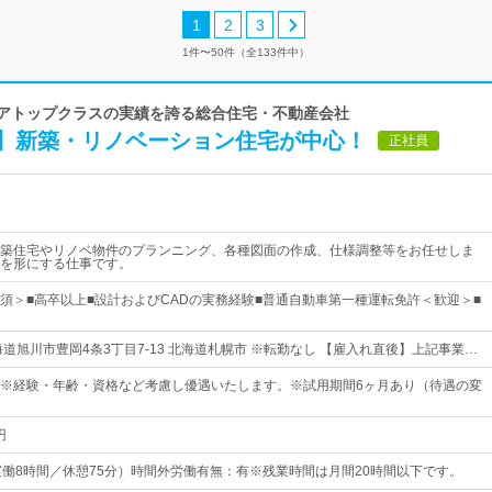
1
2
3
1件〜50件（全133件中）
リアトップクラスの実績を誇る総合住宅・不動産会社
】新築・リノベーション住宅が中心！
正社員
築住宅やリノベ物件のプランニング、各種図面の作成、仕様調整等をお任せしま
を形にする仕事です。
須＞■高卒以上■設計およびCADの実務経験■普通自動車第一種運転免許＜歓迎＞■
道旭川市豊岡4条3丁目7-13 北海道札幌市 ※転勤なし 【雇入れ直後】上記事業…
円～※経験・年齢・資格など考慮し優遇いたします。※試用期間6ヶ月あり（待遇の変
円
45（実働8時間／休憩75分）時間外労働有無：有※残業時間は月間20時間以下です。