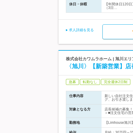
休日・休暇
【年間休日120
（3日…
求人詳細を見る
株式会社カワムラホーム | 旭川エ
〈旭川〉【新築営業】店
急募
転勤なし
完全週休2日制
仕事内容
新しい自社注文住
グ、お引き渡しま
対象となる方
店長候補の募集！
＞■注文住宅の営
勤務地
【Limhouse
給与
月給：30万円～