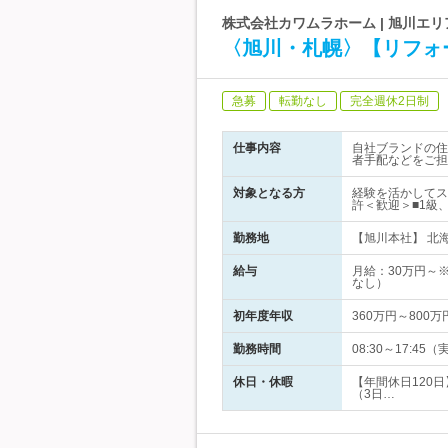
株式会社カワムラホーム | 旭川エ
〈旭川・札幌〉【リフォ
急募
転勤なし
完全週休2日制
仕事内容
自社ブランドの住
者手配などをご担
対象となる方
経験を活かしてス
許＜歓迎＞■1級
勤務地
【旭川本社】 北海
給与
月給：30万円～
なし）
初年度年収
360万円～800万
勤務時間
08:30～17:
休日・休暇
【年間休日120
（3日…