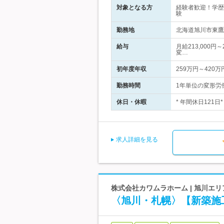
対象となる方
経験者歓迎！学歴
験
勤務地
北海道旭川市東鷹栖
給与
月給213,000円
変…
初年度年収
259万円～420万
勤務時間
1年単位の変形労働
休日・休暇
* 年間休日121
求人詳細を見る
株式会社カワムラホーム | 旭川エ
〈旭川・札幌〉【新築施