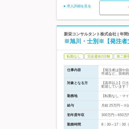
求人詳細を見る
新栄コンサルタント株式会社 | 年間
※旭川・士別※【発注者
転勤なし
完全週休2日制
第二新
仕事内容
【発注者は国や自
作成など、技術的
対象となる方
【高卒以上】◎土
歓迎しています！
勤務地
【転勤なし・マイカ
給与
月給 25万円～
初年度年収
300万円～650万
勤務時間
8：30～17：3