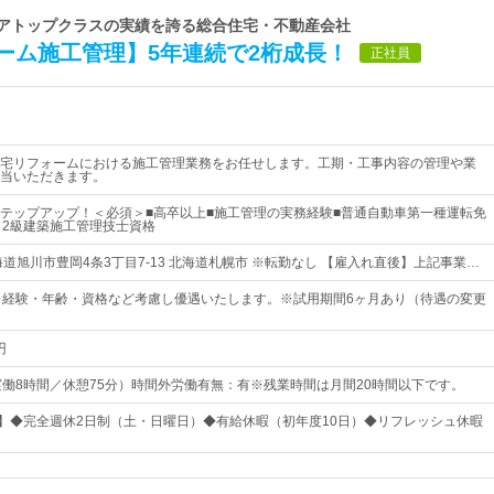
リアトップクラスの実績を誇る総合住宅・不動産会社
ーム施工管理】5年連続で2桁成長！
正社員
宅リフォームにおける施工管理業務をお任せします。工期・工事内容の管理や業
当いただきます。
テップアップ！＜必須＞■高卒以上■施工管理の実務経験■普通自動車第一種運転免
、2級建築施工管理技士資格
道旭川市豊岡4条3丁目7-13 北海道札幌市 ※転勤なし 【雇入れ直後】上記事業…
※経験・年齢・資格など考慮し優遇いたします。※試用期間6ヶ月あり（待遇の変更
円
45（実働8時間／休憩75分）時間外労働有無：有※残業時間は月間20時間以下です。
日】◆完全週休2日制（土・日曜日）◆有給休暇（初年度10日）◆リフレッシュ休暇