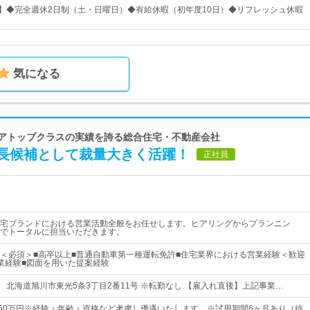
日】◆完全週休2日制（土・日曜日）◆有給休暇（初年度10日）◆リフレッシュ休暇
気になる
リアトップクラスの実績を誇る総合住宅・不動産会社
長候補として裁量大きく活躍！
正社員
宅ブランドにおける営業活動全般をお任せします。ヒアリングからプランニン
でトータルに担当いただきます。
＜必須＞■高卒以上■普通自動車第一種運転免許■住宅業界における営業経験＜歓迎
業経験■図面を用いた提案経験
旭川】 北海道旭川市東光5条3丁目2番11号 ※転勤なし 【雇入れ直後】上記事業…
150万円※経験・年齢・資格など考慮し優遇いたします。※試用期間6ヶ月あり（待