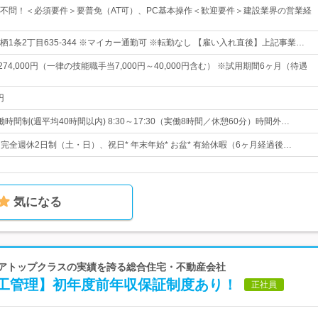
不問！＜必須要件＞要普免（AT可）、PC基本操作＜歓迎要件＞建設業界の営業経
1条2丁目635-344 ※マイカー通勤可 ※転勤なし 【雇い入れ直後】上記事業…
～274,000円（一律の技能職手当7,000円～40,000円含む） ※試用期間6ヶ月（待遇
円
時間制(週平均40時間以内) 8:30～17:30（実働8時間／休憩60分）時間外…
日* 完全週休2日制（土・日）、祝日* 年末年始* お盆* 有給休暇（6ヶ月経過後…
気になる
リアトップクラスの実績を誇る総合住宅・不動産会社
工管理】初年度前年収保証制度あり！
正社員