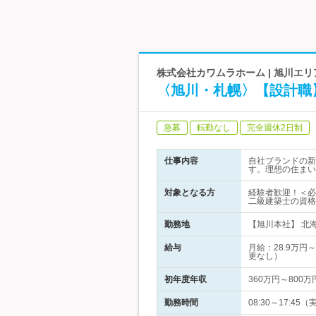
株式会社カワムラホーム | 旭川エ
〈旭川・札幌〉【設計職
急募
転勤なし
完全週休2日制
仕事内容
自社ブランドの新
す。理想の住まい
対象となる方
経験者歓迎！＜必
二級建築士の資格
勤務地
【旭川本社】 北海
給与
月給：28.9万
更なし）
初年度年収
360万円～800万
勤務時間
08:30～17: