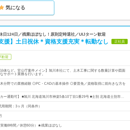
気になる
休日124日／残業ほぼなし！原則定時退社／UIJターン歓迎
支援】土日祝休＊資格支援充実＊転勤なし
正社員
卒歓迎
治体など。官公庁案件メイン】旭川本社にて、土木工事に関する数量計算や図面
なサポート業務を行います。
木分野での業務経験 ◎PC・CADの基本操作 ◎要普免／資格取得に前向きな方を
ー通勤可】 ■旭川 北海道旭川市神楽5条10丁目1番29号 ■士別 北海道士別市…
※試用期間：3ヶ月（同条件）
円
0（実働8時間／休憩60分）★残業ほぼなし