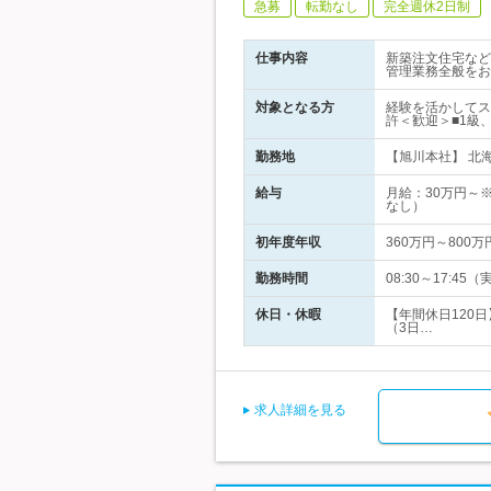
急募
転勤なし
完全週休2日制
仕事内容
新築注文住宅など
管理業務全般をお
対象となる方
経験を活かしてス
許＜歓迎＞■1級
勤務地
【旭川本社】 北海
給与
月給：30万円～
なし）
初年度年収
360万円～800万
勤務時間
08:30～17:
休日・休暇
【年間休日120
（3日…
求人詳細を見る