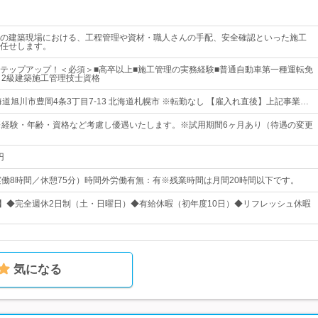
の建築現場における、工程管理や資材・職人さんの手配、安全確認といった施工
任せします。
テップアップ！＜必須＞■高卒以上■施工管理の実務経験■普通自動車第一種運転免
、2級建築施工管理技士資格
道旭川市豊岡4条3丁目7-13 北海道札幌市 ※転勤なし 【雇入れ直後】上記事業…
※経験・年齢・資格など考慮し優遇いたします。※試用期間6ヶ月あり（待遇の変更
円
45（実働8時間／休憩75分）時間外労働有無：有※残業時間は月間20時間以下です。
日】◆完全週休2日制（土・日曜日）◆有給休暇（初年度10日）◆リフレッシュ休暇
気になる