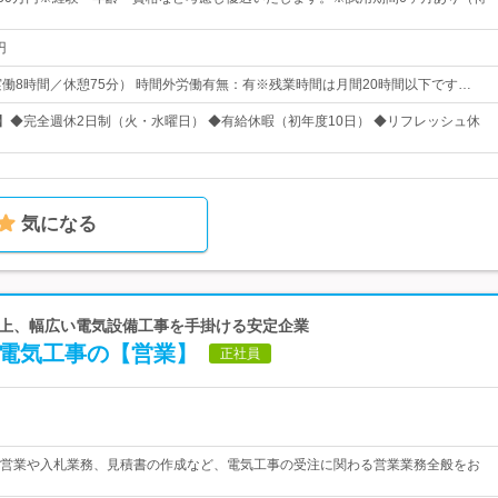
円
45（実働8時間／休憩75分） 時間外労働有無：有※残業時間は月間20時間以下です…
日】◆完全週休2日制（火・水曜日） ◆有給休暇（初年度10日） ◆リフレッシュ休
気になる
年以上、幅広い電気設備工事を手掛ける安定企業
！電気工事の【営業】
正社員
営業や入札業務、見積書の作成など、電気工事の受注に関わる営業業務全般をお