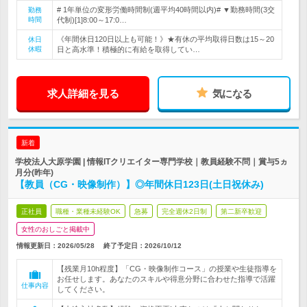
# 1年単位の変形労働時間制(週平均40時間以内)# ▼勤務時間(3交
勤務
時間
代制)[1]8:00～17:0…
《年間休日120日以上も可能！》★有休の平均取得日数は15～20
休日
休暇
日と高水準！積極的に有給を取得してい…
求人詳細を見る
気になる
新着
学校法人大原学園 | 情報ITクリエイター専門学校｜教員経験不問｜賞与5ヵ
月分(昨年)
【教員（CG・映像制作）】◎年間休日123日(土日祝休み)
正社員
職種・業種未経験OK
急募
完全週休2日制
第二新卒歓迎
女性のおしごと掲載中
情報更新日：2026/05/28
終了予定日：
2026/10/12
【残業月10h程度】「CG・映像制作コース」の授業や生徒指導を
お任せします。あなたのスキルや得意分野に合わせた指導で活躍
仕事内容
してください。