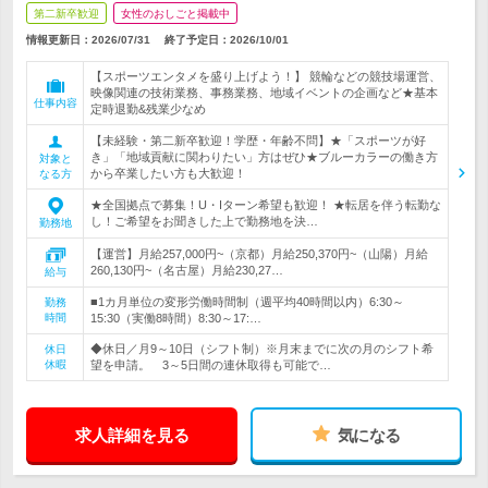
第二新卒歓迎
女性のおしごと掲載中
情報更新日：2026/07/31
終了予定日：
2026/10/01
【スポーツエンタメを盛り上げよう！】 競輪などの競技場運営、
映像関連の技術業務、事務業務、地域イベントの企画など★基本
仕事内容
定時退勤&残業少なめ
【未経験・第二新卒歓迎！学歴・年齢不問】★「スポーツが好
き」「地域貢献に関わりたい」方はぜひ★ブルーカラーの働き方
対象と
から卒業したい方も大歓迎！
なる方
★全国拠点で募集！U・Iターン希望も歓迎！ ★転居を伴う転勤な
し！ご希望をお聞きした上で勤務地を決…
勤務地
【運営】月給257,000円~（京都）月給250,370円~（山陽）月給
260,130円~（名古屋）月給230,27…
給与
■1カ月単位の変形労働時間制（週平均40時間以内）6:30～
勤務
時間
15:30（実働8時間）8:30～17:…
◆休日／月9～10日（シフト制）※月末までに次の月のシフト希
休日
休暇
望を申請。 3～5日間の連休取得も可能で…
求人詳細を見る
気になる