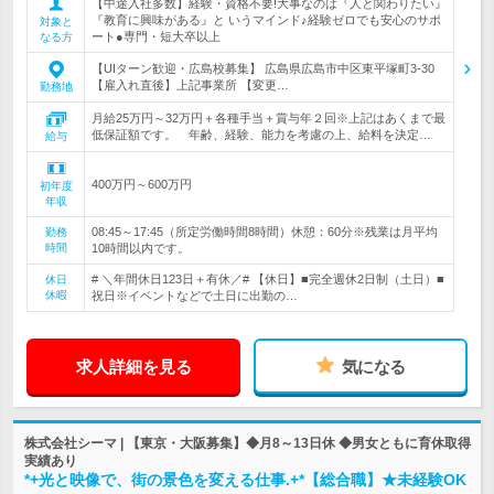
【中途入社多数】経験・資格不要!大事なのは『人と関わりたい』
『教育に興味がある』と いうマインド♪経験ゼロでも安心のサポ
対象と
ート●専門・短大卒以上
なる方
【UIターン歓迎・広島校募集】 広島県広島市中区東平塚町3-30
【雇入れ直後】上記事業所 【変更…
勤務地
月給25万円～32万円＋各種手当＋賞与年２回※上記はあくまで最
低保証額です。 年齢、経験、能力を考慮の上、給料を決定…
給与
400万円～600万円
初年度
年収
08:45～17:45（所定労働時間8時間）休憩：60分※残業は月平均
勤務
時間
10時間以内です。
# ＼年間休日123日＋有休／# 【休日】■完全週休2日制（土日）■
休日
休暇
祝日※イベントなどで土日に出勤の…
求人詳細を見る
気になる
株式会社シーマ | 【東京・大阪募集】◆月8～13日休 ◆男女ともに育休取得
実績あり
*+光と映像で、街の景色を変える仕事.+*【総合職】★未経験OK