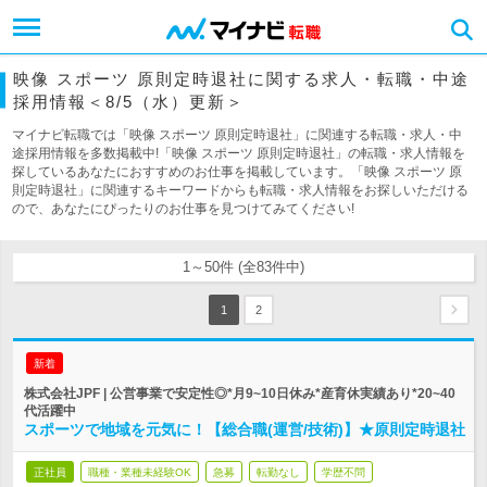
映像 スポーツ 原則定時退社に関する求人・転職・中途
採用情報＜8/5（水）更新＞
マイナビ転職では「映像 スポーツ 原則定時退社」に関連する転職・求人・中
途採用情報を多数掲載中!「映像 スポーツ 原則定時退社」の転職・求人情報を
探しているあなたにおすすめのお仕事を掲載しています。「映像 スポーツ 原
則定時退社」に関連するキーワードからも転職・求人情報をお探しいただける
ので、あなたにぴったりのお仕事を見つけてみてください!
1～50件 (全83件中)
1
2
新着
株式会社JPF | 公営事業で安定性◎*月9~10日休み*産育休実績あり*20~40
代活躍中
スポーツで地域を元気に！【総合職(運営/技術)】★原則定時退社
正社員
職種・業種未経験OK
急募
転勤なし
学歴不問