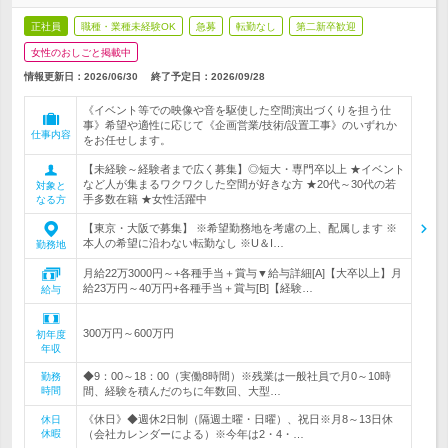
正社員
職種・業種未経験OK
急募
転勤なし
第二新卒歓迎
女性のおしごと掲載中
情報更新日：2026/06/30
終了予定日：
2026/09/28
《イベント等での映像や音を駆使した空間演出づくりを担う仕
事》希望や適性に応じて《企画営業/技術/設置工事》のいずれか
仕事内容
をお任せします。
【未経験～経験者まで広く募集】◎短大・専門卒以上 ★イベント
など人が集まるワクワクした空間が好きな方 ★20代～30代の若
対象と
手多数在籍 ★女性活躍中
なる方
【東京・大阪で募集】 ※希望勤務地を考慮の上、配属します ※
本人の希望に沿わない転勤なし ※U＆I…
勤務地
月給22万3000円～+各種手当＋賞与▼給与詳細[A]【大卒以上】月
給23万円～40万円+各種手当＋賞与[B]【経験…
給与
300万円～600万円
初年度
年収
◆9：00～18：00（実働8時間）※残業は一般社員で月0～10時
勤務
時間
間、経験を積んだのちに年数回、大型…
《休日》◆週休2日制（隔週土曜・日曜）、祝日※月8～13日休
休日
休暇
（会社カレンダーによる）※今年は2・4・…