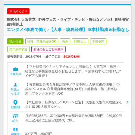
本日締め切り
株式会社大阪共立 | 野外フェス・ライブ・テレビ・舞台など／正社員登用実
績9割以上
エンタメ×事務で働く♪【人事・総務経理】※本社勤務＆転勤なし
契約社員
職種・業種未経験OK
急募
転勤なし
学歴不問
第二新卒歓迎
女性のおしごと掲載中
情報更新日：2026/07/06
終了予定日：
2026/08/06
【 正社員登用やキャリアチェンジも可能◎ 】人事労務・総務・
経理など事務業務全般をお任せします。※業務効率化に向けたア
仕事内容
イデアも歓迎！
【 異業種出身者も多数活躍中／学歴不問／人柄重視の採用 】◎
基本PCスキル ◎普通自動車免許(AT可) ※経験者・第二新卒歓
対象と
迎！ブランクある方もOK
なる方
【本社勤務／転勤なし／UIターン歓迎】 大阪府大阪市東成区深江
北1-10-25 大阪共立ビル
勤務地
月給256,386円～320,000円▼未経験者月給256,386円～280,000円
※上記月給には固定残業代（30…
給与
300万円～350万円
初年度