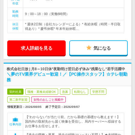
年収
勤務
9：00～18：00（実働8時間）
時間
* 週休2日制（会社カレンダーによる）* 有給休暇（時間・半日取
休日
休暇
得あり）* 慶弔休暇* 年末年始休暇…
求人詳細を見る
気になる
株式会社日放 | 月8～10日休*夜勤明け翌日必ず休み*残業なし*若手活躍中
＼夢のTV業界デビュー歓迎！／【PC操作スタッフ】☆テレ朝勤
務
契約社員
職種・業種未経験OK
急募
転勤なし
学歴不問
第二新卒歓迎
女性のおしごと掲載中
情報更新日：2026/08/05
終了予定日：
2026/09/07
【"わからない"が当たり前。だから基礎の基礎から教えます！】
国内外の取材先から届く映像を受信し、局内サーバーへ収録する
仕事内容
お仕事をお任せします。
【過去の職種・業界…過去の経験はいっさい不問！】★未経験か