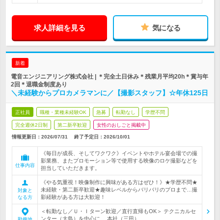
求人詳細を見る
気になる
新着
電音エンジニアリング株式会社 | ＊完全土日休み＊残業月平均20h＊賞与年
2回＊退職金制度あり
＼未経験からプロカメラマンに／【撮影スタッフ】☆年休125日
正社員
職種・業種未経験OK
急募
転勤なし
学歴不問
完全週休2日制
第二新卒歓迎
女性のおしごと掲載中
情報更新日：2026/07/31
終了予定日：
2026/10/01
《毎日が成長、そしてワクワク》イベントやホテル宴会場での撮
影業務、またプロモーション等で使用する映像のロケ撮影などを
仕事内容
担当していただきます。
《やる気重視！映像制作に興味がある方はぜひ！》★学歴不問★
未経験・第二新卒歓迎★趣味レベルからバリバリのプロまで…撮
対象と
影経験がある方は大歓迎！
なる方
＜転勤なし／Ｕ・Ｉターン歓迎／直行直帰もOK＞ テクニカルセ
ンター（大島）を中心に、 本社（三田）…
勤務地