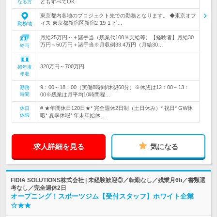
どもすべてOK
なる方
東京都内各地のプロジェクト先での勤務となります。 ◆東京オフ
ィス 東京都新宿区新宿2-19-1 ビ…
勤務地
月給25万円～＋諸手当（残業代100％支給等）【経験者】月給30
万円～50万円＋諸手当※月収例33.4万円（月給30…
給与
320万円～700万円
初年度
年収
9：00～18：00（実働8時間/休憩60分）※休憩は12：00～13：
勤務
時間
00※残業は月平均10時間程…
# ★年間休日120日★* 完全週休2日制（土日休み）* 祝日* GW休
休日
休暇
暇* 夏季休暇* 年末年始休…
求人詳細を見る
気になる
FIDIA SOLUTIONS株式会社 | 未経験歓迎◎／転勤なし／残業月6h／書類選
考なし／完全週休2日
オープニング！スポーツジム【受付スタッフ】ホワイト企業
☆★★