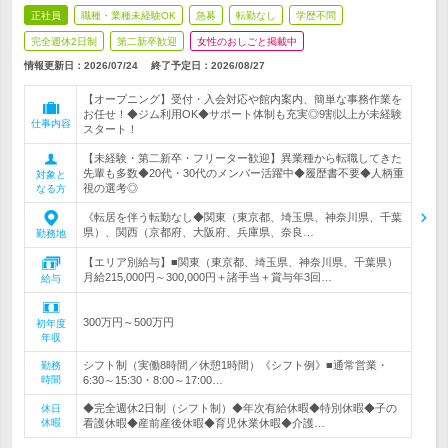
正社員
職種・業種未経験OK
急募
転勤なし
学歴不問
完全週休2日制
第二新卒歓迎
女性のおしごと掲載中
情報更新日：2026/07/24
終了予定日：
2026/08/27
【オープニング】受付・入会対応や館内案内、簡単な事務作業を
お任せ！◆ジム利用OK◆サポート体制も充実◎9割以上が未経験
仕事内容
スタート！
【未経験・第二新卒・フリーター歓迎】異業種から転職してきた
先輩も多数◆20代・30代のメンバー活躍中◆履歴書不要◆人柄重
対象と
視の選考◎
なる方
《転居を伴う転勤なし◆関東（東京都、埼玉県、神奈川県、千葉
県）、関西（京都府、大阪府、兵庫県、奈良…
勤務地
【エリア別給与】■関東（東京都、埼玉県、神奈川県、千葉県）
月給215,000円～300,000円＋諸手当＋賞与年3回…
給与
300万円～500万円
初年度
年収
シフト制（実働8時間／休憩1時間）《シフト例》■通常営業・
勤務
時間
6:30～15:30・8:00～17:00…
◆完全週休2日制（シフト制）◆年次有給休暇◆特別休暇◆子の
休日
休暇
看護休暇◆産前産後休暇◆育児休業休暇◆介護…