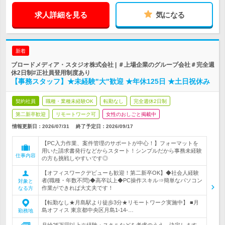
求人詳細を見る
気になる
新着
ブロードメディア・スタジオ株式会社 | ＃上場企業のグループ会社＃完全週
休2日制#正社員登用制度あり
【事務スタッフ】★未経験"大"歓迎 ★年休125日 ★土日祝休み
契約社員
職種・業種未経験OK
転勤なし
完全週休2日制
第二新卒歓迎
リモートワーク可
女性のおしごと掲載中
情報更新日：2026/07/31
終了予定日：
2026/09/17
【PC入力作業、案件管理のサポートが中心！】フォーマットを
用いた請求書発行などからスタート！シンプルだから事務未経験
仕事内容
の方も挑戦しやすいです◎
【オフィスワークデビューも歓迎！第二新卒OK】◆社会人経験
者(職種・年数不問)◆高卒以上◆PC操作スキル⇒簡単なパソコン
対象と
作業ができれば大丈夫です！
なる方
【転勤なし★月島駅より徒歩3分★リモートワーク実施中】 ■月
島オフィス 東京都中央区月島1-14-…
勤務地