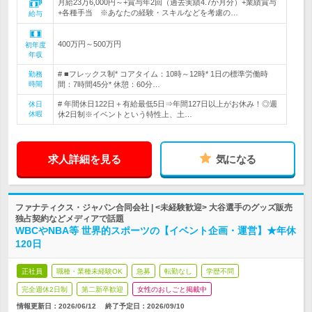
月給23万6,000円～+賞与年2回（過去実績4.7か月分）+業績賞与
+各種手当 ※あなたの経験・スキルなどを考慮の…
給与
400万円～500万円
初年度
年収
# ■フレックス制* コアタイム：10時～12時* 1日の標準労働時
勤務
時間
間：7時間45分* 休憩：60分…
# 年間休日122日＋有給最低5日⇒年間127日以上がお休み！◎週
休日
休暇
休2日制※イベントという特性上、土…
求人詳細を見る
気になる
ファナティクス・ジャパン合同会社 | <未経験歓迎> 大谷選手のグッズ販売
独占契約などメディアで話題
WBCやNBA等 世界的スポーツの【イベント企画・運営】★年休
120日
正社員
職種・業種未経験OK
急募
転勤なし
学歴不問
完全週休2日制
第二新卒歓迎
女性のおしごと掲載中
情報更新日：2026/06/12
終了予定日：
2026/09/10