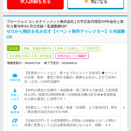
求人詳細を見る
気になる
ブルージェイ エンタテインメント株式会社 | 大手広告代理店やPR会社と取
引☆賞与年4か月分支給！私服勤務OK*
ゼロから熱狂を生み出す【イベント制作ディレクター】☆未経験
OK
正社員
職種・業種未経験OK
急募
転勤なし
学歴不問
完全週休2日制
第二新卒歓迎
女性のおしごと掲載中
情報更新日：2026/07/28
終了予定日：
2026/08/31
【世界的イベントなど、様々なプロジェクトを担当】◆イベント
の企画、制作、運営に関する幅広い業務をお任せします◎完休2
仕事内容
日（土日）◎20代活躍中
【20代の男女が活躍中／未経験者～第二新卒も大歓迎】◎定時退
社もOK／残業月20時間程度／渋谷駅徒歩圏の好立地★育成前提
対象と
の人柄を重視した採用です！
なる方
【転勤なし／UIターン歓迎／各線「渋谷駅」より徒歩6分】 本社
／東京都渋谷区渋谷3-5-5 HAK…
勤務地
【月給25万円～】※試用期間3ヶ月間あり(短縮あり)※この間の
待遇に変更なし※上記は最低保証給になります。経験・スキ…
給与