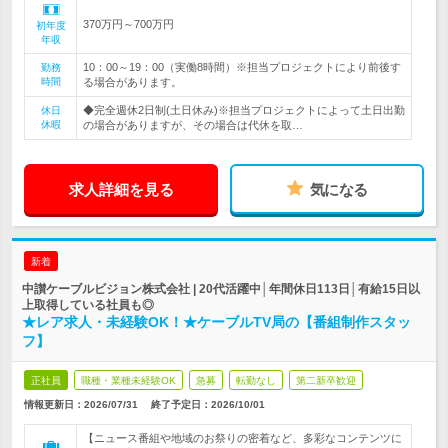
370万円～700万円
初年度
年収
10：00～19：00（実働8時間）※担当プロジェクトにより前後す
勤務
時間
る場合があります。
◆完全週休2日制(土日休み)※担当プロジェクトによって土日出勤
休日
休暇
の場合がありますが、その場合は代休を取…
求人詳細を見る
気になる
新着
中讃ケーブルビジョン株式会社 | 20代活躍中│年間休日113日│有給15日以
上取得している社員も◎
★レア求人・未経験OK！★ケーブルTV局の【番組制作スタッ
フ】
正社員
職種・業種未経験OK
急募
転勤なし
第二新卒歓迎
情報更新日：2026/07/31
終了予定日：
2026/10/01
【ニュース番組や地域のお祭りの密着など、多彩なコンテンツに