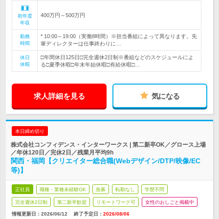
400万円～500万円
初年度
年収
* 10:00～19:00（実働8時間）※担当番組によって異なります。先
勤務
時間
輩ディレクターは仕事終わりに…
□年間休日125日□完全週休2日制※番組などのスケジュールによ
休日
休暇
る□夏季休暇□年末年始休暇□有給休暇□…
求人詳細を見る
気になる
本日締め切り
株式会社コンフィデンス・インターワークス | 第二新卒OK／グロース上場
／年休120日／完休2日／残業月平均9h
関西・福岡【クリエイター総合職(Webデザイン/DTP/映像/EC
等)】
正社員
職種・業種未経験OK
急募
転勤なし
学歴不問
完全週休2日制
第二新卒歓迎
リモートワーク可
女性のおしごと掲載中
情報更新日：2026/06/12
終了予定日：
2026/08/06