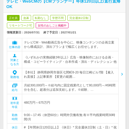
テレビ・WebCMの【CMプランナー】年休120日以上/直行直帰
OK
正社員
急募
転勤なし
学歴不問
完全週休2日制
リモートワーク可
女性のおしごと掲載中
情報更新日：2026/07/31
終了予定日：
2027/01/21
テレビCM・Web動画広告を中心に、映像コンテンツの企画立案
から構成設計、演出プランまで幅広くお任せします。
仕事内容
《いずれかの実務経験3年以上》広告・映像制作における企画・
対象と
構成・コピーライティング・台本作成・演出・ディレクション 他
なる方
【本社】 静岡県静岡市葵区七間町8-20 毎日江崎ビル7階 【雇入
れ直後】上記事業所 【変更の範囲…
勤務地
月給300,000円～※給与内に固定残業代として80,000円～/45時間
分を含む。超過分は追加支給します。※経験、…
給与
480万円～675万円
初年度
年収
9:00～17:45（休憩60分）時間外労働有無:有※平均残業時間30時
勤務
時間
間/月
# 【年間休日120日以上】《休日》* 完全週休2日制（土・日）* 祝
休日