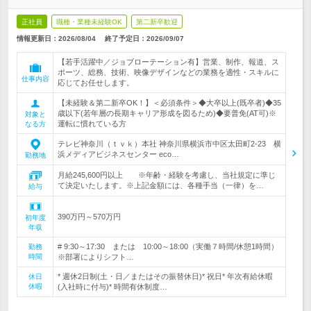
正社員
職種・業種未経験OK
第二新卒歓迎
情報更新日：2026/08/04
終了予定日：
2026/09/07
【若手活躍中／ジョブローテーション有】営業、制作、報道、ス
ポーツ、総務、技術、映像デザインなどの業務を適性・スキルに
仕事内容
応じてお任せします。
【未経験＆第二新卒OK！】＜必須条件＞◆大卒以上(既卒者)◆35
歳以下(若年層の長期キャリア形成を図るため)◆要普免(AT可)※
対象と
運転に慣れている方
なる方
テレビ神奈川（ｔｖｋ）本社 神奈川県横浜市中区太田町2-23 横
浜メディアビジネスセンター eco…
勤務地
月給245,600円以上 ※年齢・経験を考慮し、当社規定に準じ
て決定いたします。※上記金額には、各種手当（一律）を…
給与
390万円～570万円
初年度
年収
# 9:30～17:30 または 10:00～18:00（実働７時間/休憩1時間）
勤務
時間
※部署によりシフト…
* 週休2日制(土・日／またはその振替休日)* 祝日* 年次有給休暇
休日
休暇
(入社時に付与)* 時間有休制度…