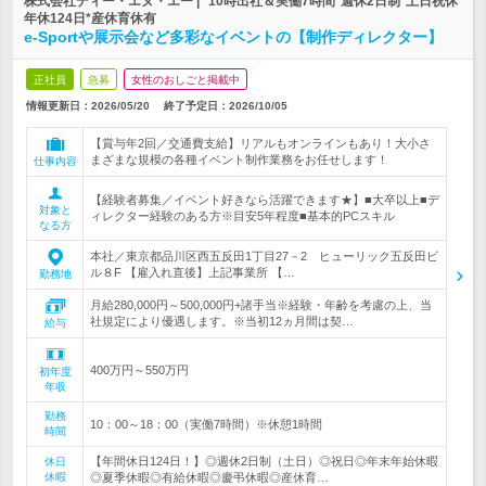
株式会社ディー・エヌ・エー | *10時出社＆実働7時間*週休2日制*土日祝休*
年休124日*産休育休有
e-Sportや展示会など多彩なイベントの【制作ディレクター】
正社員
急募
女性のおしごと掲載中
情報更新日：2026/05/20
終了予定日：
2026/10/05
【賞与年2回／交通費支給】リアルもオンラインもあり！大小さ
まざまな規模の各種イベント制作業務をお任せします！
仕事内容
【経験者募集／イベント好きなら活躍できます★】■大卒以上■デ
対象と
ィレクター経験のある方※目安5年程度■基本的PCスキル
なる方
本社／東京都品川区西五反田1丁目27－2 ヒューリック五反田ビ
ル８F 【雇入れ直後】上記事業所 【…
勤務地
月給280,000円～500,000円+諸手当※経験・年齢を考慮の上、当
社規定により優遇します。※当初12ヵ月間は契…
給与
400万円～550万円
初年度
年収
勤務
10：00～18：00（実働7時間）※休憩1時間
時間
【年間休日124日！】◎週休2日制（土日）◎祝日◎年末年始休暇
休日
休暇
◎夏季休暇◎有給休暇◎慶弔休暇◎産休育…