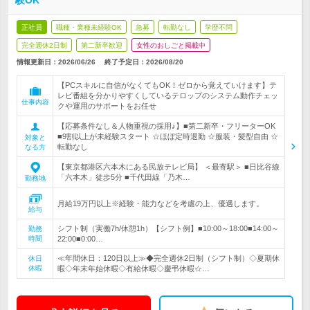
験OK
正社員
職種・業種未経験OK
急募
転勤なし
学歴不問
完全週休2日制
第二新卒歓迎
女性のおしごと掲載中
情報更新日：2026/06/26
終了予定日：
2026/08/20
【PCスキルに自信がなくてもOK！ゼロから覚えていけます】テ
レビ番組を分かりやすくしているテロップのシステム動作チェッ
仕事内容
クや運用のサポートをお任せ
【応募条件なし＆人物重視の採用♪】■第二新卒・フリーターOK
■9割以上が未経験スタート ☆ほぼ定時退勤 ☆服装・髪型自由 ☆
対象と
転勤なし
なる方
【東京都港区六本木にある民放テレビ局】 ＜最寄駅＞ ■日比谷線
「六本木」徒歩5分 ■千代田線「乃木…
勤務地
月給19万円以上※経験・能力などを考慮の上、優遇します。
給与
シフト制（実働7h/休憩1h）【シフト例】■10:00～18:00■14:00～
勤務
時間
22:00■0:00…
≪年間休日：120日以上≫◆完全週休2日制（シフト制）◇夏期休
休日
休暇
暇◇年末年始休暇◇有給休暇◇慶弔休暇☆…