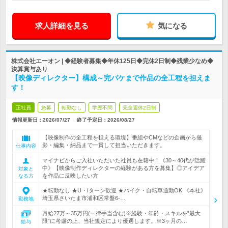
求人詳細を見る
気になる
株式会社エーオン | ◆経験者募集◆年休125日◆完休2日制◆残業少なめ◆
決算賞与あり
【映像ディレクター】構成～完パケまで作品の全工程を担えま
す！
正社員
急募
転勤なし
学歴不問
完全週休2日制
情報更新日：2026/07/27
終了予定日：
2026/08/27
【映像制作の全工程を担える環境】番組やCMなどの企画から撮
影・編集・納品まで一貫して担当いただきます。
仕事内容
マイナビからご入社いただいた社員も在籍中！《30～40代が活躍
中》【映像制作ディレクターの経験がある方を募集】◎アイデア
対象と
を作品に反映したい方
なる方
★転勤なし ★U・Iターン歓迎 ★バイク・自転車通勤OK 《本社》
埼玉県さいたま市浦和区常盤6-…
勤務地
月給27万～35万円(一律手当含む)※経験・年齢・スキルを”最大
限”に考慮の上、当社規定により優遇します。※3ヶ月の…
給与