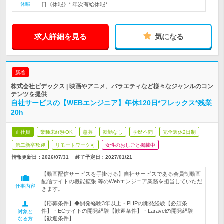
休暇
日《休暇》* 年次有給休暇* …
求人詳細を見る
気になる
新着
株式会社ビデックス | 映画やアニメ、バラエティなど様々なジャンルのコン
テンツを提供
自社サービスの【WEBエンジニア】年休120日*フレックス*残業
20h
正社員
業種未経験OK
急募
転勤なし
学歴不問
完全週休2日制
第二新卒歓迎
リモートワーク可
女性のおしごと掲載中
情報更新日：2026/07/31
終了予定日：
2027/01/21
【動画配信サービスを手掛ける】自社サービスである会員制動画
配信サイトの機能拡張 等のWebエンジニア業務を担当していただ
仕事内容
きます。
【応募条件】◆開発経験3年以上・PHPの開発経験【必須条
件】・ECサイトの開発経験【歓迎条件】・Laravelの開発経験
対象と
【歓迎条件】
なる方