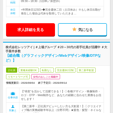
09:30～18:30（1日8h／休憩1h）
時間
<年間休日123日>◆完全週休二日（土日休み）※もし休日出勤が
休日
休暇
発生した場合は代休を取得していただきま…
求人詳細を見る
気になる
株式会社レッツアイ | ＃上場グループ ＃20～30代の若手社員が活躍中 ＃大
手案件多数
【総合職（グラフィックデザイン/Webデザイン/映像/DTPな
ど）】
正社員
業種未経験OK
転勤なし
完全週休2日制
第二新卒歓迎
リモートワーク可
女性のおしごと掲載中
情報更新日：2026/08/04
終了予定日：
2026/09/14
【“得意”を活かして活躍できる！】◇各種デザイン・映像制作・
ロゴ・DTP・Web制作など、あなたの経験に合わせた業務をお任
仕事内容
せします！
【第二新卒・正社員デビューしたい方も大歓迎！】◇クリエイテ
ィブ職の実務経験半年以上（分野不問）★髪色・髪型・ネイルな
対象と