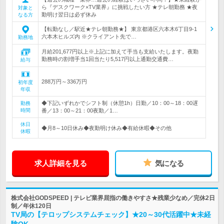
ら『デスクワーク×TV業界』に挑戦したい方 ★テレ朝勤務 ★夜
対象と
勤明け翌日は必ず休み
なる方
【転勤なし／駅近★テレ朝勤務★】 東京都港区六本木6丁目9-1
六本木ヒルズ内 ※クライアント先で…
勤務地
月給201,677円以上※上記に加えて手当も支給いたします。夜勤
勤務時の割増手当1回当たり5,517円以上通勤交通費…
給与
288万円～336万円
初年度
年収
◆下記いずれかでシフト制（休憩1h）日勤／10：00～18：00遅
勤務
時間
番／13：00～21：00夜勤／1…
休日
◆月8～10日休み◆夜勤明け休み◆有給休暇◆その他
休暇
求人詳細を見る
気になる
株式会社GODSPEED | テレビ業界屈指の働きやすさ★残業少なめ／完休2日
制／年休120日
TV局の【テロップシステムチェック】★20～30代活躍中★未経