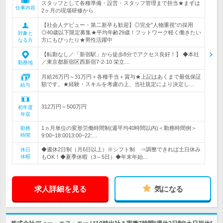
スタッフとして各種準備・設営・スタッフ管理まで担当★まずは
仕事内容
2ヶ月の現場研修から
【社会人デビュー・第二新卒も歓迎】◎完全"人物重視"の採用
◎40歳以下限定募集★平均年齢29歳！フットワーク軽く働きたい
対象と
方にもぴったり★男性活躍中
なる方
【転勤なし／「新宿駅」から徒歩8分でアクセス良好！】 ◆本社
／東京都新宿区西新宿7-2-10 栄立…
勤務地
月給26万円～31万円＋各種手当＋賞与★上記はあくまで最低保証
額です。★経験・スキルを考慮の上、当社規定により決定し…
給与
312万円～500万円
初年度
年収
1ヵ月単位の変形労働時間制(週平均40時間以内)＜勤務時間例＞
勤務
時間
9:00~18:0013:00~22:…
◆週休2日制（月6日以上）※シフト制 ⇒調整できれば土日休み
休日
休暇
もOK！◆夏季休暇（3～5日）◆年末年始…
求人詳細を見る
気になる