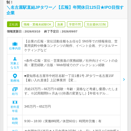
制！
＼名古屋駅直結JPタワー／【広報】年間休日125日★IPO目指す
企業
正社員
職種・業種未経験OK
急募
学歴不問
完全週休2日制
情報更新日：2026/03/10
終了予定日：
2026/09/07
【企業の広報・宣伝活動全般をお任せ】SNS等での情報発信、営
業用資料や映像コンテンツの制作、イベント企画、デジタルマー
仕事内容
ケティングなど
<条件>広報・宣伝・営業推進の実務経験／社外向けイベントの企
対象と
画・運営経験／出版・Web領域でのディレクション経験
なる方
■愛知県名古屋市中村区名駅一丁目1番1号 JPタワー名古屋15F
【雇い入れ直後】上記事業所 【変…
勤務地
月給23万円～66万円※経験・年齢・資格など考慮し優遇いたしま
す。※試用期間6ヶ月あり(待遇の変更なし)【年収モデル…
給与
345万円～652万円
初年度
年収
勤務
9:00～18:00（実働8時間／休憩60分）時間外労働：有
時間