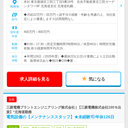
本社 東京都港区三田三丁目5番19号 住友不動産東京三田ガーデ
ンタワー9F 北海道支社 北海道札幌…
勤務地
◆月給22万円～35万円＋諸手当※経験・年齢を考慮の上、当社規
定により優遇します※試用期間なし
給与
400万円～800万円
初年度
年収
◆9:00～17:30（所定労働時間7時間45分／休憩45分）時間外労働
勤務
時間
有無:有※残業時間平均月19…
★年間126日（2025年度）◆週休2日(土日)※業務により土日出勤
休日
休暇
有 振替休日あり◆祝日◆GW◆夏…
求人詳細を見る
気になる
新着
三菱電機プラントエンジニアリング株式会社 | 【三菱電機株式会社100％出
資】*北海道勤務
電気設備の【メンテナンススタッフ】★未経験可/年休126日