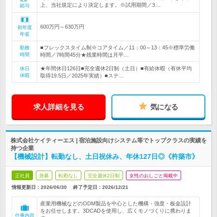
上、当社規定により決定します。※試用期間／3…
給与
600万円～630万円
初年度
年収
■フレックスタイム制※コアタイム／11：00～13：45※標準労働
勤務
時間
時間／7時間45分★残業時間は月平…
★年間休日126日■完全週休2日制（土日）■有給休暇（有休平均
休日
休暇
取得19.5日／2025年実績）■ステ…
求人詳細を見る
気になる
株式会社ケイティーエス | 宿泊施設向けシステム等でトップクラスの実績を
持つ企業
【機械設計】転勤なし、土日祝休み、年休127日◎《杵築市》
正社員
急募
転勤なし
完全週休2日制
女性のおしごと掲載中
情報更新日：2026/06/30
終了予定日：
2026/12/21
産業用機械などのODM製品を中心とした機構・強度・板金設計
をお任せします。3DCADを使用し、広くモノづくりに携わりま
仕事内容