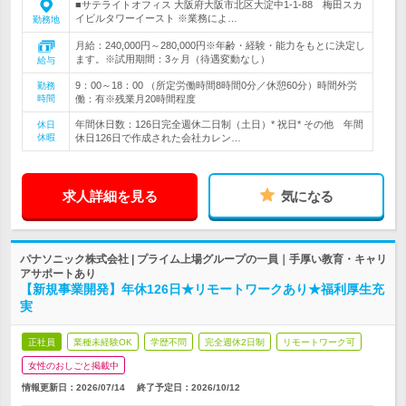
■サテライトオフィス 大阪府大阪市北区大淀中1-1-88 梅田スカ
イビルタワーイースト ※業務によ…
勤務地
月給：240,000円～280,000円※年齢・経験・能力をもとに決定し
ます。※試用期間：3ヶ月（待遇変動なし）
給与
9：00～18：00 （所定労働時間8時間0分／休憩60分）時間外労
勤務
時間
働：有※残業月20時間程度
年間休日数：126日完全週休二日制（土日）* 祝日* その他 年間
休日
休暇
休日126日で作成された会社カレン…
求人詳細を見る
気になる
パナソニック株式会社 | プライム上場グループの一員｜手厚い教育・キャリ
アサポートあり
【新規事業開発】年休126日★リモートワークあり★福利厚生充
実
正社員
業種未経験OK
学歴不問
完全週休2日制
リモートワーク可
女性のおしごと掲載中
情報更新日：2026/07/14
終了予定日：
2026/10/12