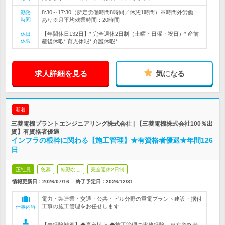
8:30～17:30（所定労働時間8時間／休憩1時間）※時間外労働：
勤務
時間
あり※月平均残業時間：20時間
【年間休日132日】* 完全週休2日制（土曜・日曜・祝日）* 産前
休日
休暇
産後休暇* 育児休暇* 介護休暇*…
求人詳細を見る
気になる
新着
三菱電機プラントエンジニアリング株式会社 | 【三菱電機株式会社100％出
資】有資格者優遇
インフラの根幹に関わる【施工管理】★有資格者優遇★年間126
日
正社員
急募
転勤なし
完全週休2日制
情報更新日：2026/07/16
終了予定日：
2026/12/31
電力・製造業・交通・公共・ビル分野の重電プラント建設・据付
工事の施工管理をお任せします
仕事内容