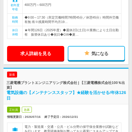
400万円～600万円
初年度
年収
◆9:00～17:30（所定労働時間7時間45分／休憩45分）時間外労働
勤務
時間
有無:有※残業時間平均月19…
★年間126日（2025年度）◆週休2日(土日)※業務により土日出勤
休日
休暇
有 振替休日あり◆祝日◆GW◆夏…
求人詳細を見る
気になる
新着
三菱電機プラントエンジニアリング株式会社 | 【三菱電機株式会社100％出
資】
電気設備の【メンテナンススタッフ】★経験を活かせる/年休126
日
正社員
急募
情報更新日：2026/07/16
終了予定日：
2026/12/31
電力・製造業・交通・公共・ビル分野の保守保全業務や試験など
を行います。教育研修体制が整っており着実にスキルアップでき