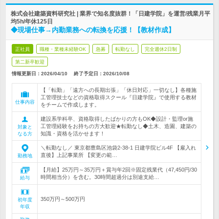
株式会社建築資料研究社 | 業界で知名度抜群！「日建学院」を運営/残業月平
均5h/年休125日
◆現場仕事→内勤業務への転換を応援！【教材作成】
正社員
職種・業種未経験OK
急募
転勤なし
完全週休2日制
第二新卒歓迎
情報更新日：2026/04/10
終了予定日：
2026/10/08
【「転勤」「遠方への長期出張」「休日対応」一切なし】各種施
工管理技士などの資格取得スクール『日建学院』で使用する教材
仕事内容
をチームで作成します。
建設系学科卒、資格取得したばかりの方もOK◆設計・監理or施
工管理経験をお持ちの方大歓迎★転勤なし◆土木、造園、建築の
対象と
知識・資格を活かせます！
なる方
＼転勤なし／ 東京都豊島区池袋2-38-1 日建学院ビル4F 【雇入れ
直後】上記事業所 【変更の範…
勤務地
【月給】25万円～35万円＋賞与年2回※固定残業代（47,450円/30
時間相当分）を含む。30時間超過分は別途支給…
給与
350万円～500万円
初年度
年収