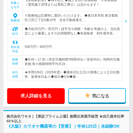
【未経験歓迎】◆高卒以上 ◆施工管理の実務経験 ※有資格者
対象と
（電気施工管理または電気工事士）は活かせます！
なる方
※勤務地は応募時に選択いただけます。 ◆東日本本部 東京都港
区三田三丁目5番19号 住友不動産東京…
勤務地
◆月給25万円～35万円＋諸手当※経験・年齢を考慮の上、当社規
定により優遇します※試用期間なし◆有資格者 初年度年収…
給与
500万円～800万円
初年度
年収
◆9:00～17:30（所定労働時間7時間45分／休憩45分）時間外労働
勤務
時間
有無:有※残業時間平均月19…
★年間126日（2025年度）◆週休2日(土日)※業務により土日出勤
休日
休暇
有 振替休日あり◆祝日◆GW◆夏…
求人詳細を見る
気になる
株式会社ワキタ | 【東証プライム上場】創業以来黒字経営 ★自己資本比率
68％以上
《大阪》カラオケ機器等の【営業】｜年休125日｜未経験OK