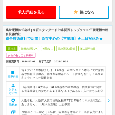
求人詳細を見る
気になる
萬世電機株式会社 | 東証スタンダード上場/関西トップクラス/三菱電機の総
合技術商社
総合技術商社で活躍！既存中心の【営業職】★土日祝休み★
正社員
業種未経験OK
転勤なし
完全週休2日制
第二新卒歓迎
女性のおしごと掲載中
情報更新日：2026/07/03
終了予定日：
2026/12/24
電子デバイス本部または、FA機器・産業システム本部にて映像機
器や情報通信機器、各種産業機器のルート営業をお任せ！既存顧
仕事内容
客を中心とした深耕営業
《必須条件》■大卒以上■FA機器等の産業機器、機械装置に関す
対象と
る営業経験をお持ちの方★丁寧なOJTがあるから入社後も安心◎
なる方
大阪本社／大阪府大阪市福島区福島7丁目15番5号 ※原則転勤は
ありません。 【雇入れ直後】上記事業…
勤務地
月給30万円～40万円※経験、能力等を考慮の上、当社規定により