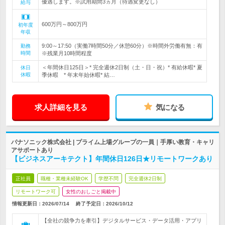
優遇します。※試用期間3ヵ月（待遇変更なし）
給与
600万円～800万円
初年度
年収
9:00～17:50（実働7時間50分／休憩60分）※時間外労働有無：有
勤務
時間
※残業月10時間程度
＜年間休日125日＞* 完全週休2日制（土・日・祝）* 有給休暇* 夏
休日
休暇
季休暇 * 年末年始休暇* 結…
求人詳細を見る
気になる
パナソニック株式会社 | プライム上場グループの一員｜手厚い教育・キャリ
アサポートあり
【ビジネスアーキテクト】年間休日126日★リモートワークあり
正社員
職種・業種未経験OK
学歴不問
完全週休2日制
リモートワーク可
女性のおしごと掲載中
情報更新日：2026/07/14
終了予定日：
2026/10/12
【全社の競争力を牽引】デジタルサービス・データ活用・アプリ