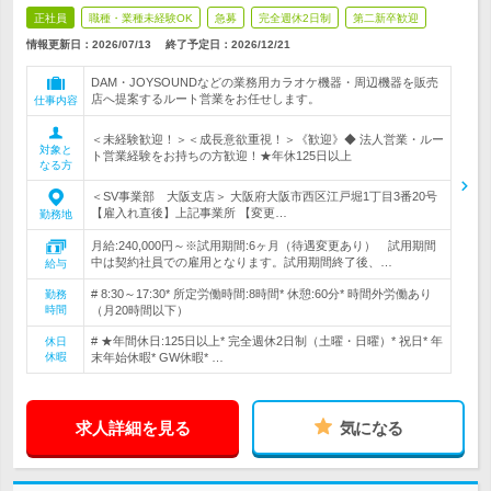
正社員
職種・業種未経験OK
急募
完全週休2日制
第二新卒歓迎
情報更新日：2026/07/13
終了予定日：
2026/12/21
DAM・JOYSOUNDなどの業務用カラオケ機器・周辺機器を販売
店へ提案するルート営業をお任せします。
仕事内容
＜未経験歓迎！＞＜成長意欲重視！＞《歓迎》◆ 法人営業・ルー
対象と
ト営業経験をお持ちの方歓迎！★年休125日以上
なる方
＜SV事業部 大阪支店＞ 大阪府大阪市西区江戸堀1丁目3番20号
【雇入れ直後】上記事業所 【変更…
勤務地
月給:240,000円～※試用期間:6ヶ月（待遇変更あり） 試用期間
中は契約社員での雇用となります。試用期間終了後、…
給与
# 8:30～17:30* 所定労働時間:8時間* 休憩:60分* 時間外労働あり
勤務
時間
（月20時間以下）
# ★年間休日:125日以上* 完全週休2日制（土曜・日曜）* 祝日* 年
休日
休暇
末年始休暇* GW休暇* …
求人詳細を見る
気になる