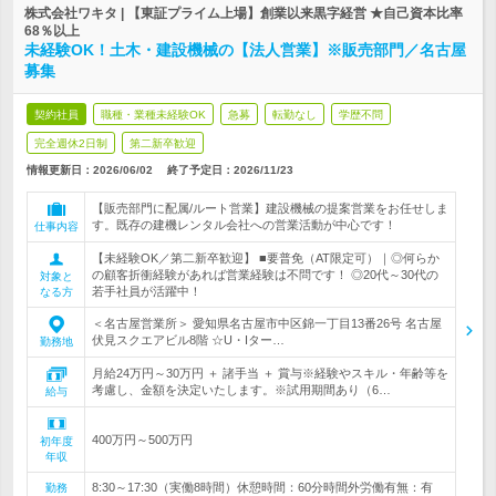
株式会社ワキタ | 【東証プライム上場】創業以来黒字経営 ★自己資本比率
68％以上
未経験OK！土木・建設機械の【法人営業】※販売部門／名古屋
募集
契約社員
職種・業種未経験OK
急募
転勤なし
学歴不問
完全週休2日制
第二新卒歓迎
情報更新日：2026/06/02
終了予定日：
2026/11/23
【販売部門に配属/ルート営業】建設機械の提案営業をお任せしま
す。既存の建機レンタル会社への営業活動が中心です！
仕事内容
【未経験OK／第二新卒歓迎】 ■要普免（AT限定可）｜◎何らか
の顧客折衝経験があれば営業経験は不問です！ ◎20代～30代の
対象と
若手社員が活躍中！
なる方
＜名古屋営業所＞ 愛知県名古屋市中区錦一丁目13番26号 名古屋
伏見スクエアビル8階 ☆U・Iター…
勤務地
月給24万円～30万円 ＋ 諸手当 ＋ 賞与※経験やスキル・年齢等を
考慮し、金額を決定いたします。※試用期間あり（6…
給与
400万円～500万円
初年度
年収
8:30～17:30（実働8時間）休憩時間：60分時間外労働有無：有
勤務