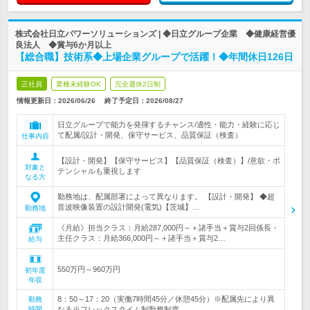
株式会社日立パワーソリューションズ | ◆日立グループ企業 ◆健康経営優
良法人 ◆賞与6か月以上
【総合職】技術系◆上場企業グループで活躍！◆年間休日126日
正社員
業種未経験OK
完全週休2日制
情報更新日：2026/06/26
終了予定日：
2026/08/27
日立グループで能力を発揮するチャンス/適性・能力・経験に応じ
て配属/設計・開発、保守サービス、品質保証（検査）
仕事内容
【設計・開発】【保守サービス】【品質保証（検査）】/意欲・ポ
対象と
テンシャルも重視します
なる方
勤務地は、配属部署によって異なります。 【設計・開発】 ◆超
音波映像装置の設計開発(電気)【茨城】…
勤務地
《月給》担当クラス：月給287,000円～＋諸手当＋賞与2回係長・
主任クラス：月給366,000円～＋諸手当＋賞与2…
給与
550万円～960万円
初年度
年収
8：50～17：20（実働7時間45分／休憩45分）※配属先により異
勤務
時間
なる※フレックスタイム制勤務制度…