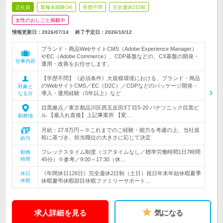
正社員
業種未経験OK
学歴不問
完全週休2日制
女性のおしごと掲載中
情報更新日：2026/07/14
終了予定日：
2026/10/12
ブランド・商品WebサイトCMS（Adobe Experience Manager）
やEC（Adobe Commerce）、CDP基盤などの、CX基盤の開発・
仕事内容
運用・改善をお任せします。
【学歴不問】《必須条件》大規模環境における、ブランド・商品
のWebサイトCMS／EC（D2C）／CDPなどのパッケージ開発・
対象と
導入・運用経験（5年以上）など
なる方
目黒拠点／東京都品川区西五反田3丁目5-20 パナソニック目黒ビ
ル 【雇入れ直後】上記事業所 【変…
勤務地
月給：27.8万円～※これまでのご経験・能力を考慮の上、当社規
程に基づき、担当職位の大きさに応じて決定
給与
フレックスタイム制度（コアタイムなし／標準労働時間1日7時間
勤務
時間
45分）※参考／9:00～17:30（休…
《年間休日126日》完全週休2日制（土日）祝日年末年始休暇夏季
休日
休暇
休暇慶弔休暇節目休暇ファミリーサポート…
求人詳細を見る
気になる