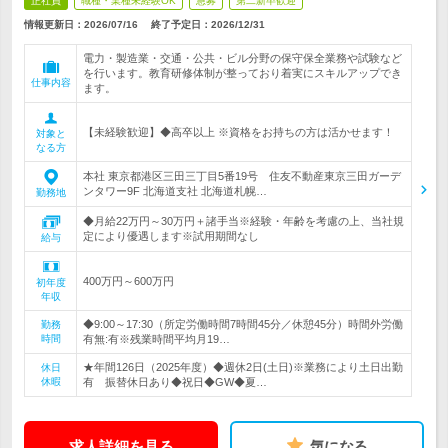
正社員
職種・業種未経験OK
急募
第二新卒歓迎
情報更新日：2026/07/16
終了予定日：
2026/12/31
電力・製造業・交通・公共・ビル分野の保守保全業務や試験など
を行います。教育研修体制が整っており着実にスキルアップでき
仕事内容
ます。
【未経験歓迎】◆高卒以上 ※資格をお持ちの方は活かせます！
対象と
なる方
本社 東京都港区三田三丁目5番19号 住友不動産東京三田ガーデ
ンタワー9F 北海道支社 北海道札幌…
勤務地
◆月給22万円～30万円＋諸手当※経験・年齢を考慮の上、当社規
定により優遇します※試用期間なし
給与
400万円～600万円
初年度
年収
◆9:00～17:30（所定労働時間7時間45分／休憩45分）時間外労働
勤務
時間
有無:有※残業時間平均月19…
★年間126日（2025年度）◆週休2日(土日)※業務により土日出勤
休日
休暇
有 振替休日あり◆祝日◆GW◆夏…
求人詳細を見る
気になる