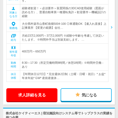
す。
経験者歓迎！＜必須要件＞装置関係の3DCAD使用経験（図面が
読める方）、普通自動車第一種運転免許＜歓迎要件＞機械設計の
対象と
経験
なる方
大分県杵築市山香町南畑5004-100 ◎車通勤OK 【雇入れ直後】上
記事業所 【変更の範囲】会社…
勤務地
月給23万2,000円～37万2,000円 ※経験や年齢を考慮して決定い
たします。 ※時間外手当は別途支給します。 …
給与
400万円～650万円
初年度
年収
8:30～17:30（所定労働時間8時間／休憩1時間）※時間外労働：
勤務
時間
あり
【年間休日127日】* 完全週休2日制（土曜・日曜・祝日）* お盆*
休日
休暇
年末年始* GW* 産前産後休…
求人詳細を見る
気になる
株式会社ケイティーエス | 宿泊施設向けシステム等でトップクラスの実績を
持つ企業