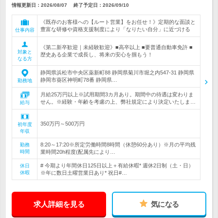
情報更新日：2026/08/07
終了予定日：
2026/09/10
《既存のお客様への【ルート営業】をお任せ！》定期的な面談と
豊富な研修や資格支援制度により「なりたい自分」に近づける
仕事内容
《第二新卒歓迎｜未経験歓迎》■高卒以上 ■要普通自動車免許 ■
対象と
歴史ある企業で成長し、将来の安心を掴もう！
なる方
静岡県浜松市中央区薬新町88 静岡県菊川市堀之内547-31 静岡県
静岡市葵区神明町78番 静岡県…
勤務地
月給25万円以上※試用期間3カ月あり。期間中の待遇は変わりま
せん。※経験・年齢を考慮の上、弊社規定により決定いたしま…
給与
350万円～500万円
初年度
年収
8:20～17:20※所定労働時間8時間（休憩60分あり）※月の平均残
勤務
時間
業時間20h程度(配属先により…
# 今期より年間休日125日以上＋有給休暇* 週休2日制（土・日）
休日
休暇
※年に数日土曜営業日あり* 祝日#…
求人詳細を見る
気になる