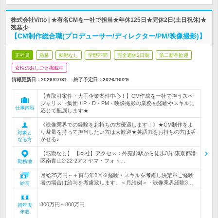
株式会社Vitto | ★有名CMを一社で担当★年休125日★完休2日(土日祝休)★
残業少
【CM制作総合職(プロデューサー/ディレクター/PM/映像撮影)】
正社員
急募
転勤なし
学歴不問
完全週休2日制
第二新卒歓迎
女性のおしごと掲載中
情報更新日：2026/07/31
終了予定日：
2026/10/29
【直取引案件・大手企業案件中心！】CM作成を一社で担うスペ
シャリスト集団！P・D・PM・映像撮影の業務を経験やスキルに
仕事内容
応じて配属します★
《映像業界での経験をお持ちの方優遇します！》★CM制作をよ
り裁量を持って担当したい方は大歓迎★英語力をお持ちの方は活
対象と
かせる♪
なる方
【転勤なし】 【本社】アクセス：外苑前駅から徒歩3分 東京都港
区南青山2-22-2アオヤマ・フォト…
勤務地
月給25万円～＋賞与年2回※経験・スキルを考慮し決定※ご経験
者の場合は給与を考慮致します。＜月給例＞・映像業界経験3…
給与
300万円～800万円
初年度
年収