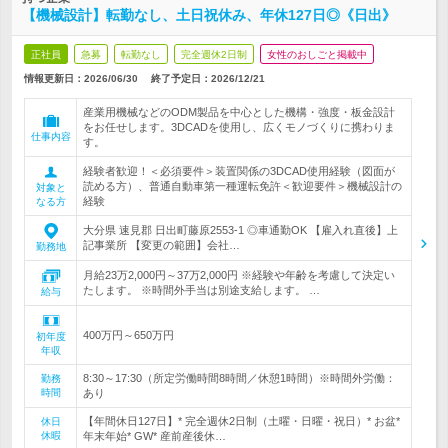
【機械設計】転勤なし、土日祝休み、年休127日◎《日出》
正社員
急募
転勤なし
完全週休2日制
女性のおしごと掲載中
情報更新日：2026/06/30
終了予定日：
2026/12/21
産業用機械などのODM製品を中心とした機構・強度・板金設計
をお任せします。3DCADを使用し、広くモノづくりに携わりま
仕事内容
す。
経験者歓迎！＜必須要件＞装置関係の3DCAD使用経験（図面が
読める方）、普通自動車第一種運転免許＜歓迎要件＞機械設計の
対象と
経験
なる方
大分県 速見郡 日出町藤原2553-1 ◎車通勤OK 【雇入れ直後】上
記事業所 【変更の範囲】会社…
勤務地
月給23万2,000円～37万2,000円 ※経験や年齢を考慮して決定い
たします。 ※時間外手当は別途支給します。 …
給与
400万円～650万円
初年度
年収
8:30～17:30（所定労働時間8時間／休憩1時間）※時間外労働：
勤務
時間
あり
【年間休日127日】* 完全週休2日制（土曜・日曜・祝日）* お盆*
休日
休暇
年末年始* GW* 産前産後休…