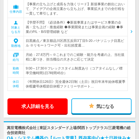
【事業の立ち上げと成長を力強くリード】新規事業の創出におい
て、アイデアの企画立案から立ち上げ、事業拡大までの全行程を
仕事内容
一貫して牽引します。
【学歴不問】《必須条件》◆新規事業またはサービス事業の企
画・立ち上げ・推進経験 ◆事業開発または事業企画の経験 ◆事
対象と
業のP/L・B/S管理経験 など
なる方
目黒拠点／東京都品川区西五反田3丁目5-20 パナソニック目黒ビ
ル ※リモートワーク可・出社頻度週…
勤務地
月給：27.8万円～※これまでのご経験・能力を考慮の上、当社規
程に基づき、担当職位の大きさに応じて決定
給与
9:00～17:30※フレックスタイム制度あり（コアタイムなし／標
勤務
時間
準労働時間1日7時間45分）
《年間休日126日》完全週休2日制（土日）祝日年末年始休暇夏季
休日
休暇
休暇慶弔休暇節目休暇ファミリーサポート…
求人詳細を見る
気になる
萬世電機株式会社 | 東証スタンダード上場/関西トップクラス/三菱電機の総
合技術商社
OA・システム機器の【ルート営業】既存客中心★土日祝休み★