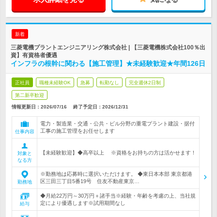
新着
三菱電機プラントエンジニアリング株式会社 | 【三菱電機株式会社100％出
資】有資格者優遇
インフラの根幹に関わる【施工管理】★未経験歓迎★年間126日
正社員
職種未経験OK
急募
転勤なし
完全週休2日制
第二新卒歓迎
情報更新日：2026/07/16
終了予定日：
2026/12/31
電力・製造業・交通・公共・ビル分野の重電プラント建設・据付
工事の施工管理をお任せします
仕事内容
【未経験歓迎】◆高卒以上 ※資格をお持ちの方は活かせます！
対象と
なる方
※勤務地は応募時に選択いただけます。 ◆東日本本部 東京都港
区三田三丁目5番19号 住友不動産東京…
勤務地
◆月給22万円～30万円＋諸手当※経験・年齢を考慮の上、当社規
定により優遇します※試用期間なし
給与