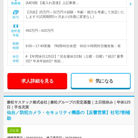
浜町6階 【雇入れ直後】上記事業…
勤務地
【月給】25万円～32万円※経験・年齢・能力を考慮して決定いた
します※試用期間3ヶ月あり(待遇に変更なし)
給与
450万円～620万円
初年度
年収
勤務
9:00～17:40実働 7時間40分休憩 60分※時間外労働有無：有
時間
# 【年間休日125日】* 完全週休2日制（土曜・日曜）* 祝日* 夏季
休日
休暇
3日* 年末年始6日* 有給…
求人詳細を見る
気になる
兼松サステック株式会社 | 兼松グループの安定基盤｜土日祝休み｜年休125
日｜手当充実
仙台／防犯カメラ・セキュリティ機器の【反響営業】社宅7割補
助
正社員
情報更新日：2026/03/24
終了予定日：
2026/09/10