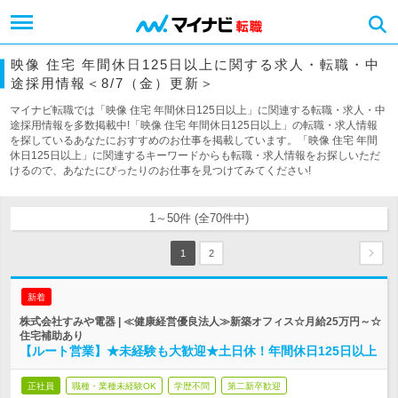
映像 住宅 年間休日125日以上に関する求人・転職・中
途採用情報＜8/7（金）更新＞
マイナビ転職では「映像 住宅 年間休日125日以上」に関連する転職・求人・中
途採用情報を多数掲載中!「映像 住宅 年間休日125日以上」の転職・求人情報
を探しているあなたにおすすめのお仕事を掲載しています。「映像 住宅 年間
休日125日以上」に関連するキーワードからも転職・求人情報をお探しいただ
けるので、あなたにぴったりのお仕事を見つけてみてください!
1～50件 (全70件中)
1
2
新着
株式会社すみや電器 | ≪健康経営優良法人≫新築オフィス☆月給25万円～☆
住宅補助あり
【ルート営業】★未経験も大歓迎★土日休！年間休日125日以上
正社員
職種・業種未経験OK
学歴不問
第二新卒歓迎