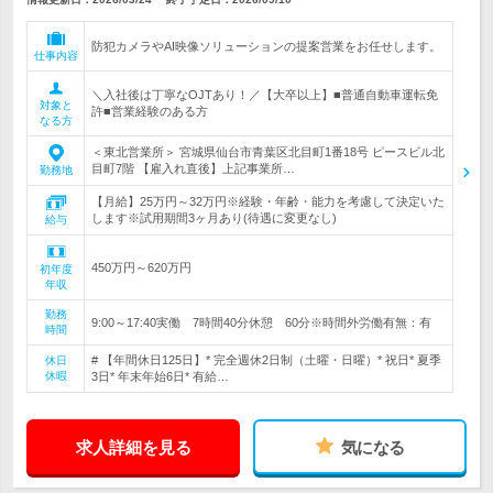
防犯カメラやAI映像ソリューションの提案営業をお任せします。
仕事内容
＼入社後は丁寧なOJTあり！／【大卒以上】■普通自動車運転免
対象と
許■営業経験のある方
なる方
＜東北営業所＞ 宮城県仙台市青葉区北目町1番18号 ピースビル北
目町7階 【雇入れ直後】上記事業所…
勤務地
【月給】25万円～32万円※経験・年齢・能力を考慮して決定いた
します※試用期間3ヶ月あり(待遇に変更なし)
給与
450万円～620万円
初年度
年収
勤務
9:00～17:40実働 7時間40分休憩 60分※時間外労働有無：有
時間
# 【年間休日125日】* 完全週休2日制（土曜・日曜）* 祝日* 夏季
休日
休暇
3日* 年末年始6日* 有給…
求人詳細を見る
気になる