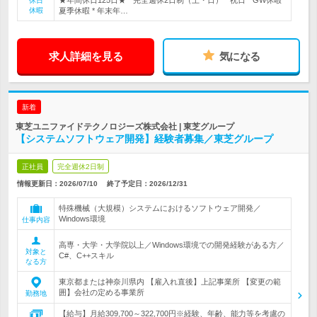
★年間休日125日★ * 完全週休2日制（土・日） * 祝日 * GW休暇 *
休日
休暇
夏季休暇 * 年末年…
求人詳細を見る
気になる
新着
東芝ユニファイドテクノロジーズ株式会社 | 東芝グループ
【システムソフトウェア開発】経験者募集／東芝グループ
正社員
完全週休2日制
情報更新日：2026/07/10
終了予定日：
2026/12/31
特殊機械（大規模）システムにおけるソフトウェア開発／
Windows環境
仕事内容
高専・大学・大学院以上／Windows環境での開発経験がある方／
対象と
C#、C++スキル
なる方
東京都または神奈川県内 【雇入れ直後】上記事業所 【変更の範
囲】会社の定める事業所
勤務地
【給与】月給309,700～322,700円※経験、年齢、能力等を考慮の