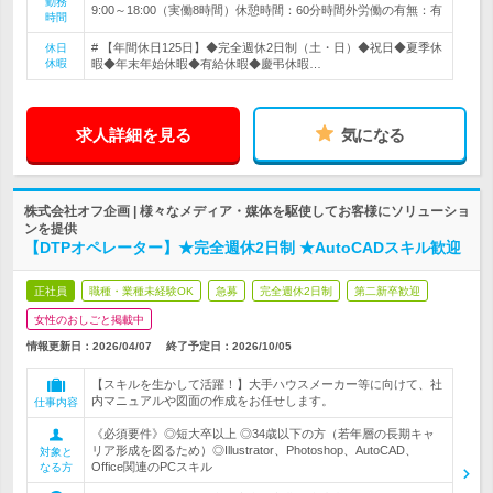
勤務
9:00～18:00（実働8時間）休憩時間：60分時間外労働の有無：有
時間
# 【年間休日125日】◆完全週休2日制（土・日）◆祝日◆夏季休
休日
休暇
暇◆年末年始休暇◆有給休暇◆慶弔休暇…
求人詳細を見る
気になる
株式会社オフ企画 | 様々なメディア・媒体を駆使してお客様にソリューショ
ンを提供
【DTPオペレーター】★完全週休2日制 ★AutoCADスキル歓迎
正社員
職種・業種未経験OK
急募
完全週休2日制
第二新卒歓迎
女性のおしごと掲載中
情報更新日：2026/04/07
終了予定日：
2026/10/05
【スキルを生かして活躍！】大手ハウスメーカー等に向けて、社
内マニュアルや図面の作成をお任せします。
仕事内容
《必須要件》◎短大卒以上 ◎34歳以下の方（若年層の長期キャ
リア形成を図るため）◎Illustrator、Photoshop、AutoCAD、
対象と
Office関連のPCスキル
なる方