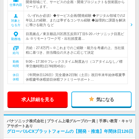
開発領域にて、サービスの企画・開発プロジェクトを技術面から
仕事内容
リードします。
《いずれか必須》◆サービス企画/開発経験 ◆デジタル領域での2
年以上の経験、または準ずるコンサル経験 ◆論理的に課題を解決
対象と
に導ける能力 など
なる方
目黒拠点／東京都品川区西五反田3丁目5-20 パナソニック目黒ビ
ル ※リモートワーク可・出社頻度週…
勤務地
月給：27.8万円～※これまでのご経験・能力を考慮の上、当社規
程に基づき、担当職位の大きさに応じて決定
給与
9:00～17:30※フレックスタイム制度あり（コアタイムなし／標
勤務
時間
準労働時間1日7時間45分）
《年間休日126日》完全週休2日制（土日）祝日年末年始休暇夏季
休日
休暇
休暇慶弔休暇節目休暇ファミリーサポート…
求人詳細を見る
気になる
パナソニック株式会社 | プライム上場グループの一員｜手厚い教育・キャリ
アサポートあり
グローバルCXプラットフォームの【開発・推進】年間休日126日