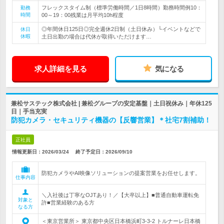
フレックスタイム制（標準労働時間／1日8時間）勤務時間例10：
勤務
時間
00～19：00残業は月平均10h程度
◎年間休日125日◎完全週休2日制（土日休み）└イベントなどで
休日
休暇
土日出勤の場合は代休が取得いただけます…
求人詳細を見る
気になる
兼松サステック株式会社 | 兼松グループの安定基盤｜土日祝休み｜年休125
日｜手当充実
防犯カメラ・セキュリティ機器の【反響営業】＊社宅7割補助！
正社員
情報更新日：2026/03/24
終了予定日：
2026/09/10
防犯カメラやAI映像ソリューションの提案営業をお任せします。
仕事内容
＼入社後は丁寧なOJTあり！／【大卒以上】■普通自動車運転免
対象と
許■営業経験のある方
なる方
＜東京営業所＞ 東京都中央区日本橋浜町3-3-2 トルナーレ日本橋