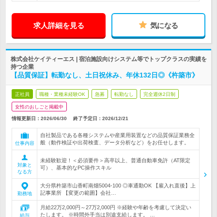
求人詳細を見る
気になる
株式会社ケイティーエス | 宿泊施設向けシステム等でトップクラスの実績を
持つ企業
【品質保証】転勤なし、土日祝休み、年休132日◎《杵築市》
正社員
職種・業種未経験OK
急募
転勤なし
完全週休2日制
女性のおしごと掲載中
情報更新日：2026/06/30
終了予定日：
2026/12/21
自社製品である各種システムや産業用装置などの品質保証業務全
般（動作検証や出荷検査、データ分析など）をお任せします。
仕事内容
未経験歓迎！＜必須要件＞高卒以上、普通自動車免許（AT限定
対象と
可）、基本的なPC操作スキル
なる方
大分県杵築市山香町南畑5004-100 ◎車通勤OK 【雇入れ直後】上
記事業所 【変更の範囲】会社…
勤務地
月給22万2,000円～27万2,000円 ※経験や年齢を考慮して決定い
たします。 ※時間外手当は別途支給します。 …
給与