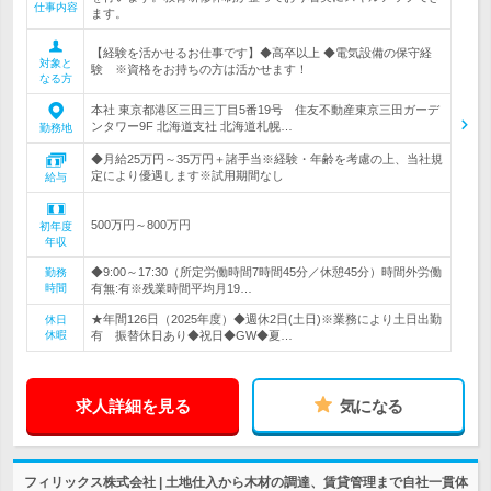
仕事内容
ます。
【経験を活かせるお仕事です】◆高卒以上 ◆電気設備の保守経
対象と
験 ※資格をお持ちの方は活かせます！
なる方
本社 東京都港区三田三丁目5番19号 住友不動産東京三田ガーデ
ンタワー9F 北海道支社 北海道札幌…
勤務地
◆月給25万円～35万円＋諸手当※経験・年齢を考慮の上、当社規
定により優遇します※試用期間なし
給与
500万円～800万円
初年度
年収
◆9:00～17:30（所定労働時間7時間45分／休憩45分）時間外労働
勤務
時間
有無:有※残業時間平均月19…
★年間126日（2025年度）◆週休2日(土日)※業務により土日出勤
休日
休暇
有 振替休日あり◆祝日◆GW◆夏…
求人詳細を見る
気になる
フィリックス株式会社 | 土地仕入から木材の調達、賃貸管理まで自社一貫体