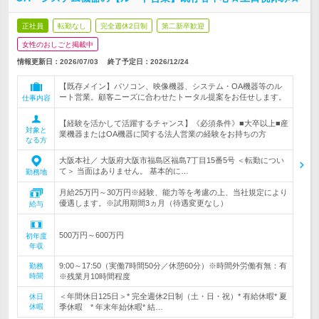
正社員
転勤なし
完全週休2日制
第二新卒歓迎
女性のおしごと掲載中
情報更新日：2026/07/03
終了予定日：
2026/12/24
【既存メイン】パソコン、映像機器、システム・OA機器等のル
ート営業。顧客ニーズに合わせたトータル提案をお任せします。
仕事内容
【経験を活かして活躍するチャンス】《必須条件》■大卒以上■産
対象と
業機器またはOA機器に関する法人営業の経験をお持ちの方
なる方
大阪本社／ 大阪府大阪市福島区福島7丁目15番5号 ＜転勤につい
て＞ 当面はありません。 基本的に…
勤務地
月給25万円～30万円※経験、能力等を考慮の上、当社規定により
優遇します。※試用期間3ヵ月（待遇変更なし）
給与
500万円～600万円
初年度
年収
9:00～17:50（実働7時間50分／休憩60分）※時間外労働有無：有
勤務
時間
※残業月10時間程度
＜年間休日125日＞* 完全週休2日制（土・日・祝）* 有給休暇* 夏
休日
休暇
季休暇 * 年末年始休暇* 結…