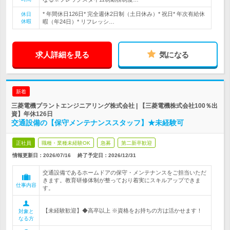
* 年間休日126日* 完全週休2日制（土日休み）* 祝日* 年次有給休
休日
休暇
暇（年24日）* リフレッシ…
求人詳細を見る
気になる
新着
三菱電機プラントエンジニアリング株式会社 | 【三菱電機株式会社100％出
資】年休126日
交通設備の【保守メンテナンススタッフ】★未経験可
正社員
職種・業種未経験OK
急募
第二新卒歓迎
情報更新日：2026/07/16
終了予定日：
2026/12/31
交通設備であるホームドアの保守・メンテナンスをご担当いただ
きます。教育研修体制が整っており着実にスキルアップできま
仕事内容
す。
【未経験歓迎】◆高卒以上 ※資格をお持ちの方は活かせます！
対象と
なる方