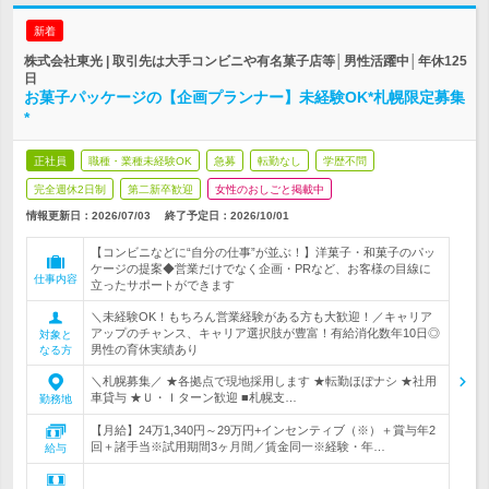
新着
株式会社東光 | 取引先は大手コンビニや有名菓子店等│男性活躍中│年休125
日
お菓子パッケージの【企画プランナー】未経験OK*札幌限定募集
*
正社員
職種・業種未経験OK
急募
転勤なし
学歴不問
完全週休2日制
第二新卒歓迎
女性のおしごと掲載中
情報更新日：2026/07/03
終了予定日：
2026/10/01
【コンビニなどに“自分の仕事”が並ぶ！】洋菓子・和菓子のパッ
ケージの提案◆営業だけでなく企画・PRなど、お客様の目線に
仕事内容
立ったサポートができます
＼未経験OK！もちろん営業経験がある方も大歓迎！／キャリア
アップのチャンス、キャリア選択肢が豊富！有給消化数年10日◎
対象と
男性の育休実績あり
なる方
＼札幌募集／ ★各拠点で現地採用します ★転勤ほぼナシ ★社用
車貸与 ★Ｕ・Ｉターン歓迎 ■札幌支…
勤務地
【月給】24万1,340円～29万円+インセンティブ（※）＋賞与年2
回＋諸手当※試用期間3ヶ月間／賃金同一※経験・年…
給与