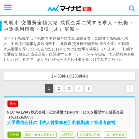
札幌市 交通費全額支給 成長企業に関する求人・転職・
中途採用情報＜8/6（木）更新＞
マイナビ転職では「札幌市 交通費全額支給 成長企業」に関連する転職・求
人・中途採用情報を多数掲載中!「札幌市 交通費全額支給 成長企業」の転職・
求人情報を探しているあなたにおすすめのお仕事を掲載しています。「札幌市
交通費全額支給 成長企業」に関連するキーワードからも転職・求人情報をお探
しいただけるので、あなたにぴったりのお仕事を見つけてみてください!
1～50件 (全233件中)
1
2
3
4
5
新着
NEC VALWAY株式会社 | 安定基盤でBPOサービスを展開する成長企業
（p1112a2605）
大手通信会社の【法人営業事務】札幌勤務／管理者候補
正社員
職種・業種未経験OK
学歴不問
完全週休2日制
第二新卒歓迎