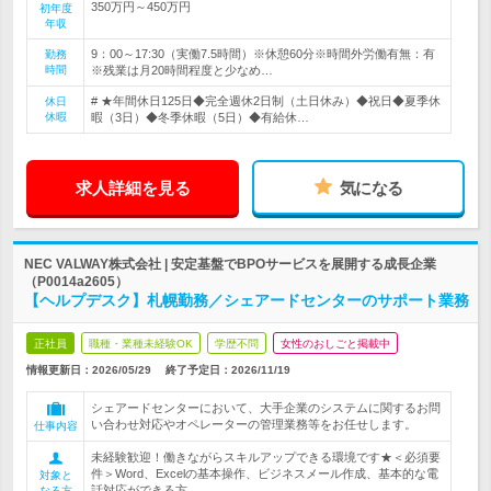
350万円～450万円
初年度
年収
9：00～17:30（実働7.5時間）※休憩60分※時間外労働有無：有
勤務
時間
※残業は月20時間程度と少なめ…
# ★年間休日125日◆完全週休2日制（土日休み）◆祝日◆夏季休
休日
休暇
暇（3日）◆冬季休暇（5日）◆有給休…
求人詳細を見る
気になる
NEC VALWAY株式会社 | 安定基盤でBPOサービスを展開する成長企業
（P0014a2605）
【ヘルプデスク】札幌勤務／シェアードセンターのサポート業務
正社員
職種・業種未経験OK
学歴不問
女性のおしごと掲載中
情報更新日：2026/05/29
終了予定日：
2026/11/19
シェアードセンターにおいて、大手企業のシステムに関するお問
い合わせ対応やオペレーターの管理業務等をお任せします。
仕事内容
未経験歓迎！働きながらスキルアップできる環境です★＜必須要
件＞Word、Excelの基本操作、ビジネスメール作成、基本的な電
対象と
話対応ができる方
なる方