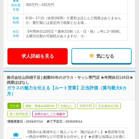
300万円～420万円
初年度
年収
8:30～17:15（休憩1時間）※通常はほとんど残業はありません
勤務
時間
が、繁忙期には規定内で残業となる場…
【年間休日120日】* 週休2日制（土・日・祝）→年に2~3回程、
休日
休暇
土曜日出勤の可能性がありますが、そ…
求人詳細を見る
気になる
株式会社山田硝子店 | 創業95年のガラス・サッシ専門店 ★年間休日120日★
残業ほぼなし
ガラスの魅力を伝える【ルート営業】正当評価（賞与最大6カ
月）
正社員
職種・業種未経験OK
転勤なし
学歴不問
完全週休2日制
第二新卒歓迎
女性のおしごと掲載中
情報更新日：2026/07/14
終了予定日：
2026/09/14
【既存のお客様中心！個人ノルマ・飛び込みナシ】★既存取引先
へ商品や材料などの営業をお任せします ★必要な知識は入社後に