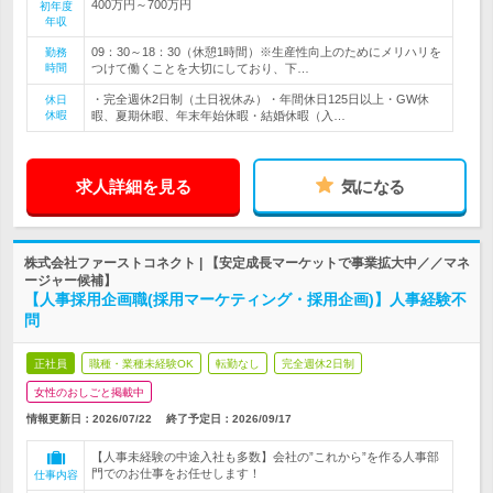
400万円～700万円
初年度
年収
09：30～18：30（休憩1時間）※生産性向上のためにメリハリを
勤務
時間
つけて働くことを大切にしており、下…
・完全週休2日制（土日祝休み）・年間休日125日以上・GW休
休日
休暇
暇、夏期休暇、年末年始休暇・結婚休暇（入…
求人詳細を見る
気になる
株式会社ファーストコネクト | 【安定成長マーケットで事業拡大中／／マネ
ージャー候補】
【人事採用企画職(採用マーケティング・採用企画)】人事経験不
問
正社員
職種・業種未経験OK
転勤なし
完全週休2日制
女性のおしごと掲載中
情報更新日：2026/07/22
終了予定日：
2026/09/17
【人事未経験の中途入社も多数】会社の”これから”を作る人事部
門でのお仕事をお任せします！
仕事内容