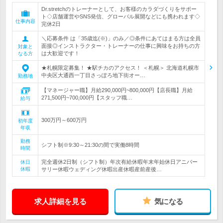
Dr.stretchのトレーナーとして、お客様のカラダづくりをサポー
ト◇店舗運営やSNS発信、グローバル展開などにも携われます◇
仕事内容
完休2日
＼応募条件 は「35歳迄(※)」のみ／◎条件にあてはまる方は全員
面接◎インストラクター・トレーナーの仕事に興味をお持ちの方
対象と
は大歓迎です！
なる方
★札幌限定募集！ ★駅チカのアクセス！ ＜札幌＞ 北海道札幌市
中央区大通西一丁目さっぽろ地下街オー…
勤務地
【マネージャー職】月給290,000円~800,000円【店長職】月給
271,500円~700,000円【スタッフ職…
給与
300万円～600万円
初年度
年収
勤務
シフト制※9:30～21:30の間で実働8時間
時間
完全週休2日制（シフト制）年次有給休暇年末年始休日アニバー
休日
休暇
サリー休暇ウェディング休暇出産休暇産前産後…
求人詳細を見る
気になる