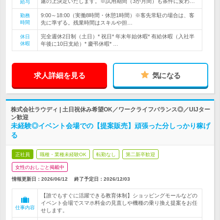
慮の上決定いたします。※試用期間（3か月間）も条件に変わ…
給与
9:00～18:00（実働8時間・休憩1時間）※客先常駐の場合は、客
勤務
時間
先に準ずる。残業時間はスキルや担…
完全週休2日制（土日）* 祝日* 年末年始休暇* 有給休暇（入社半
休日
休暇
年後に10日支給）* 慶弔休暇* …
求人詳細を見る
気になる
株式会社ラウディ | 土日祝休み希望OK／ワークライフバランス◎／UIJター
ン歓迎
未経験◎イベント会場での【提案販売】頑張った分しっかり稼げ
る
正社員
職種・業種未経験OK
転勤なし
第二新卒歓迎
女性のおしごと掲載中
情報更新日：2026/06/12
終了予定日：
2026/12/03
【誰でもすぐに活躍できる教育体制】ショッピングモールなどの
イベント会場でスマホ料金の見直しや機種の乗り換え提案をお任
仕事内容
せします。