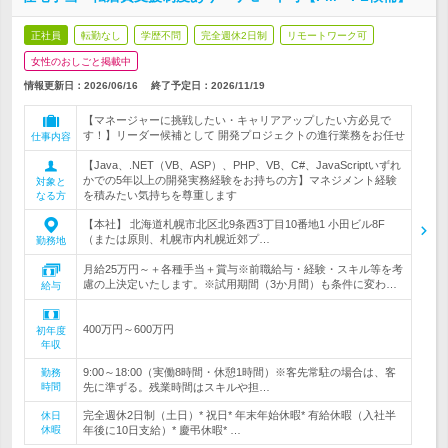
正社員
転勤なし
学歴不問
完全週休2日制
リモートワーク可
女性のおしごと掲載中
情報更新日：2026/06/16
終了予定日：
2026/11/19
【マネージャーに挑戦したい・キャリアアップしたい方必見で
す！】リーダー候補として 開発プロジェクトの進行業務をお任せ
仕事内容
【Java、.NET（VB、ASP）、PHP、VB、C#、JavaScriptいずれ
かでの5年以上の開発実務経験をお持ちの方】マネジメント経験
対象と
を積みたい気持ちを尊重します
なる方
【本社】 北海道札幌市北区北9条西3丁目10番地1 小田ビル8F
（または原則、札幌市内札幌近郊プ…
勤務地
月給25万円～＋各種手当＋賞与※前職給与・経験・スキル等を考
慮の上決定いたします。※試用期間（3か月間）も条件に変わ…
給与
400万円～600万円
初年度
年収
9:00～18:00（実働8時間・休憩1時間）※客先常駐の場合は、客
勤務
時間
先に準ずる。残業時間はスキルや担…
完全週休2日制（土日）* 祝日* 年末年始休暇* 有給休暇（入社半
休日
休暇
年後に10日支給）* 慶弔休暇* …