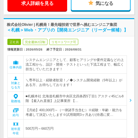
求人詳細を見る
気になる
株式会社Olivier | 札幌発！最先端技術で世界へ挑むエンジニア集団
＜札幌＞Web・アプリの【開発エンジニア（リーダー候補）】
正社員
完全週休2日制
リモートワーク可
情報更新日：2026/05/26
終了予定日：
2026/08/31
システムエンジニアとして、顧客ヒアリングや要件定義などの上
流工程から、設計・開発・テストといった下流工程まで、幅広く
仕事内容
担当していただきます！
＼専卒以上・経験者歓迎！／◆システム開発経験（5年以上）が
対象と
ある方、お待ちしております！
なる方
■札幌本社 北海道札幌市中央区北四条西5丁目1 アスティ45ビル8
階 【雇入れ直後】上記事業所 【…
勤務地
【月給】400,000円～（一律諸手当含む）※経験・年齢・能力を
考慮して決定いたします※試用期間3ヶ月あり(待遇に変…
給与
500万円～660万円
初年度
年収