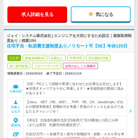
求人詳細を見る
気になる
ジェイ・システム株式会社 | エンジニアを大切にするため設立｜資格取得制
度あり｜残業10H
住宅手当・転居費支援制度あり／リモート可【SE】年休125日
正社員
業種未経験OK
転勤なし
学歴不問
完全週休2日制
第二新卒歓迎
リモートワーク可
女性のおしごと掲載中
情報更新日：2026/05/29
終了予定日：
2026/11/19
【SE・PGとして経験や希望に合わせたお仕事をお任せします】
★目指すキャリアを十分に考慮します！★先端技術の開発に強み
仕事内容
があります！
【Java、.NET（VB、ASP）、PHP、VB、C#、JavaScriptいずれ
かの開発実務者】前職給与を考慮！昇進のチャンスもあるのであ
対象と
なたもチャレンジを！
なる方
【本社】 北海道札幌市北区北9条西3丁目10番地1 小田ビル8F
（または原則、札幌市内札幌近郊プ…
勤務地
月給22万円～＋各種手当＋賞与※前職給与・経験・スキル等を考