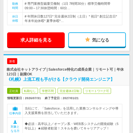
# 専門業務型裁量労働制（1日 7時間30分）標準労働時間帯
勤務
時間
09:00～17:30休憩時間：60分…
# 年間休日数127日* 完全週休2日制（土日）* 祝日* 創立記念日*
休日
休暇
年末年始休暇* 夏季休暇*…
求人詳細を見る
気になる
新着
株式会社キットアライブ | Salesforce特化の成長企業｜リモート可｜年休
123日｜副業OK
《札幌》上流工程も手がける【クラウド開発エンジニア】
正社員
転勤なし
学歴不問
完全週休2日制
リモートワーク可
情報更新日：2026/07/31
終了予定日：
2027/01/21
当社にて、「Salesforce」を活用した業務コンサルティングや導
入支援業務を担当していただきます。
仕事内容
◆必須：高卒以上／オープン系・WEB系システムの開発経験（5
対象と
年以上）★経験者歓迎！スキルを磨いてキャリアアップ！
なる方