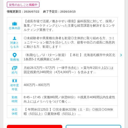
女性のおしごと掲載中
情報更新日：2026/07/22
終了予定日：
2026/10/15
【成長市場で活躍／働きやすい環境】歯科医院に対して、採用／
集客／マーケティングといった主要な経営課題を解決するコンサ
仕事内容
ルティング業務です。
◎未経験者や異業種出身者も歓迎◎主体的に取り組める方、コミ
ュニケーション能力を活かしたい方、顧客や自己の成長に熱意的
対象と
に動ける方、歓迎します！
なる方
《転勤なし／U・Iターン歓迎》 【 本社 】 北海道札幌市中央区北
1条西5-2 札幌興銀ビル6F…
勤務地
月給28.5万円～57万円（一律手当含む）＋賞与年2回※上記には
固定残業代24時間分（4万4,000円～）を含みます…
給与
400万円～800万円
初年度
年収
8:45～17:45（実働8時間／休憩60分）※残業月40時間以内生産性
勤務
時間
向上にはメリハリをつけて働く…
【 年間休日125日 】◎完全週休2日制（土・日）◎祝日◎GW休
休日
休暇
暇（5日以上）◎夏期休暇（5日以上）…