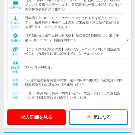
【月9日休み＋明け休みでプライベートも充実】主にホテルでの
フロント業務をお任せします！客室清掃は外部に委託しているた
仕事内容
め接客や事務作業に集中◎
日本語で自由にコミュニケーションがとれる方を想定していま
す。【応募条件】◆高卒以上のみ ◎未経験・第二新卒歓迎 ◎面
対象と
接1回 ◎U・Iターン支援あり
なる方
【初期配属は希望を最大限考慮】 新店舗OPEN情報 ◇北海道千
歳（6月OPEN！） 積極採用中エリ…
勤務地
【ホテル業未経験者の方】月給23万円～25万3,800円※固定残業
代なし（残業代は別途100％支給）【ホテルマネジメ…
給与
300万円～448万円
初年度
年収
1ヶ月単位の変形労働時間制（週平均40時間以内）※残業月平均9
勤務
時間
時間程※夜勤は基本的に3回連続（月10…
・月9日休み+明け休み平均3日→計12日想定（月によって変動あ
休日
休暇
り）※月2日程度は原則希望した日に休日…
求人詳細を見る
気になる