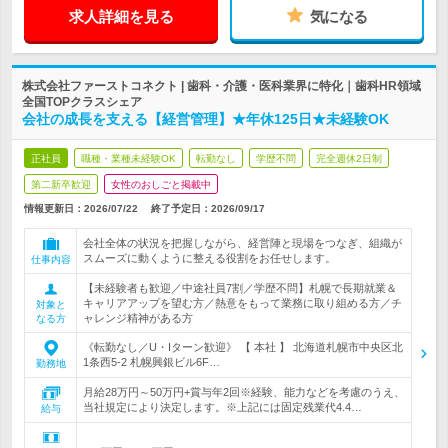
求人詳細を見る
気になる
株式会社ファーストコネクト | 歯科・介護・医科業界に特化｜歯科HR領域
全国TOPクラスシェア
会社の成長を支える【経営管理】★年休125日★未経験OK
正社員
職種・業種未経験OK
転勤なし
学歴不問
完全週休2日制
第二新卒歓迎
女性のおしごと掲載中
情報更新日：2026/07/22
終了予定日：
2026/09/17
会社全体の状況を把握しながら、経営陣と現場をつなぎ、組織が
スムーズに動くように整える役割をお任せします。
仕事内容
【未経験者も歓迎／中途社員7割／学歴不問】札幌で長期就業＆
キャリアアップを望む方／熱意をもって業務に取り組める方／チ
対象と
ャレンジ精神がある方
なる方
《転勤なし／U・Iターン歓迎》 【 本社 】 北海道札幌市中央区北
1条西5-2 札幌興銀ビル6F…
勤務地
月給28万円～50万円+賞与年2回※経験、能力などを考慮のうえ、
当社規定により決定します。※上記には固定残業代4.4…
給与