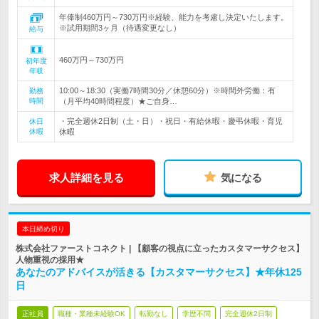
年俸制460万円～730万円※経験、能力を考慮し決定いたします。
※試用期間3ヶ月（待遇変更なし）
給与
460万円～730万円
初年度
年収
10:00～18:30（実働7時間30分／休憩60分）※時間外労働：有
勤務
時間
（月平均40時間程度）★ご自身…
・完全週休2日制（土・日）・祝日・有給休暇・慶弔休暇・育児
休日
休暇
休暇
求人詳細を見る
気になる
本日締め切り
株式会社ファーストコネクト | 【顧客の視点に立ったカスタマーサクセス】
人物重視の採用★
あなたのアドバイスが活きる【カスタマーサクセス】★年休125
日
正社員
職種・業種未経験OK
転勤なし
学歴不問
完全週休2日制