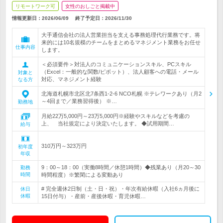
リモートワーク可
女性のおしごと掲載中
情報更新日：2026/06/09
終了予定日：
2026/11/30
大手通信会社の法人営業担当を支える事務処理代行業務です。将
来的には10名規模のチームをまとめるマネジメント業務をお任せ
仕事内容
します。
＜必須要件＞対法人のコミュニケーションスキル、PCスキル
（Excel：一般的な関数/ピボット）、法人顧客への電話・メール
対象と
対応、マネジメント経験
なる方
北海道札幌市北区北7条西1-2-6 NCO札幌 ※テレワークあり（月2
～4回まで／業務習得後） ※…
勤務地
月給22万5,000円～23万5,000円※経験やスキルなどを考慮の
上、 当社規定により決定いたします。 ◆試用期間…
給与
310万円～323万円
初年度
年収
9：00～18：00（実働8時間／休憩1時間）◆残業あり（月20～30
勤務
時間
時間程度）※繁閑による変動あり
# 完全週休2日制（土・日・祝）・年次有給休暇（入社6ヵ月後に
休日
休暇
15日付与）・産前・産後休暇・育児休暇…