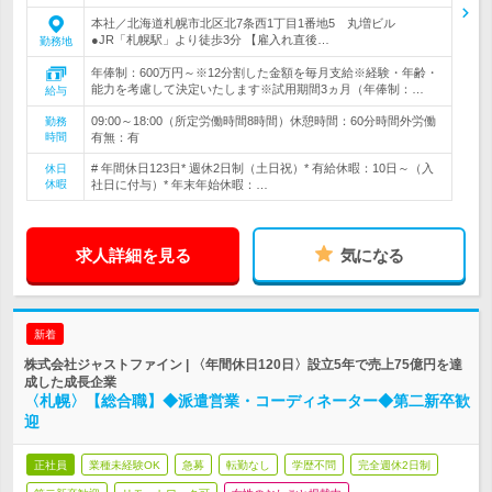
本社／北海道札幌市北区北7条西1丁目1番地5 丸増ビル
●JR「札幌駅」より徒歩3分 【雇入れ直後…
勤務地
年俸制：600万円～※12分割した金額を毎月支給※経験・年齢・
能力を考慮して決定いたします※試用期間3ヵ月（年俸制：…
給与
09:00～18:00（所定労働時間8時間）休憩時間：60分時間外労働
勤務
時間
有無：有
# 年間休日123日* 週休2日制（土日祝）* 有給休暇：10日～（入
休日
休暇
社日に付与）* 年末年始休暇：…
求人詳細を見る
気になる
新着
株式会社ジャストファイン | 〈年間休日120日〉設立5年で売上75億円を達
成した成長企業
〈札幌〉【総合職】◆派遣営業・コーディネーター◆第二新卒歓
迎
正社員
業種未経験OK
急募
転勤なし
学歴不問
完全週休2日制