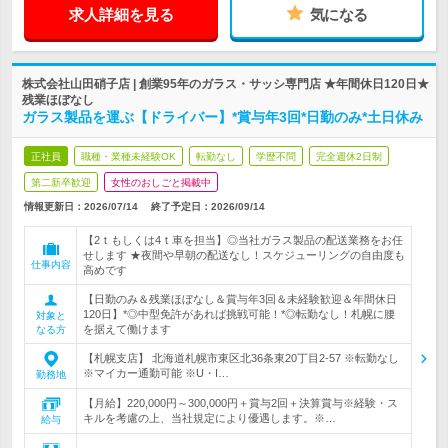
求人詳細を見る
気になる
株式会社山田硝子店 | 創業95年のガラス・サッシ専門店 ★年間休日120日★
残業ほぼなし
ガラス製品を運ぶ【ドライバー】*賞与年3回*日勤のみ*土日休み
正社員
職種・業種未経験OK
転勤なし
学歴不問
完全週休2日制
第二新卒歓迎
女性のおしごと掲載中
情報更新日：2026/07/14
終了予定日：
2026/09/14
【2ｔもしくは4ｔ車を担当】◎当社ガラス製品の配送業務をお任
せします ★夜間や早朝の配送なし！スケジューリングの自由度も
仕事内容
高めです
【日勤のみ＆残業ほぼなし＆賞与年3回＆未経験歓迎＆年間休日
120日】*◎中型免許があれば挑戦可能！*◎転勤なし！札幌に腰
対象と
を据えて働けます
なる方
【札幌支店】 北海道札幌市東区北36条東20丁目2-57 ※転勤なし
※マイカー通勤可能 ※U・I…
勤務地
【月給】220,000円～300,000円＋賞与2回＋決算賞与※経験・ス
キルを考慮の上、当社規定により優遇します。※…
給与