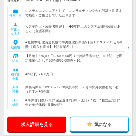
情報更新日：2026/05/26
終了予定日：
2026/08/31
システムエンジニアとして、コンサルティングから設計・開発ま
で幅広くご担当していただきます！
仕事内容
＼専卒以上・経験者歓迎！／◆5年以上のシステム開発経験があ
対象と
る方（言語不問）
なる方
■札幌本社 北海道札幌市中央区北四条西5丁目1 アスティ45ビル8
階 【雇入れ直後】上記事業所 【…
勤務地
【月給】370,000円～500,000円（一律諸手当含む）※上記には固
定残業代として30時間/80,000円～10…
給与
420万円～480万円
初年度
年収
勤務時間帯：09:00～17:30休憩時間：60分時間外労働有無：有
勤務
時間
（月平均30時間）
# 年間休日数127日* 完全週休2日制（土日）* 祝日* 創立記念日*
休日
休暇
年末年始休暇* 夏季休暇*…
求人詳細を見る
気になる