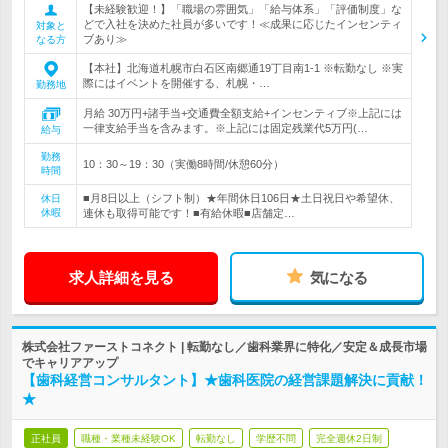
【未経験歓迎！】「職場の雰囲気」「給与体系」「評価制度」な
どで入社を決めた社員が多いです！≪成果に応じたインセンティ
対象と
ブあり≫
なる方
【本社】北海道札幌市白石区南郷通19丁目南1-1 ※転勤なし ※実
際にはイベントを開催する、札幌・…
勤務地
月給 30万円+諸手当+交通費全額支給+インセンティブ※上記には
一律支給手当を含みます。※上記には固定残業代5万円(…
給与
勤務
10：30～19：30（実働8時間/休憩60分）
時間
■月8日以上（シフト制）★年間休日106日★土日祝日や希望休、
休日
休暇
連休も取得可能です！■有給休暇■店舗定…
求人詳細を見る
気になる
株式会社ファーストコネクト | 転勤なし／歯科業界に特化／安定＆成長市場
でキャリアアップ
【歯科経営コンサルタント】★歯科医院の経営課題解決に貢献！
★
正社員
職種・業種未経験OK
転勤なし
学歴不問
完全週休2日制