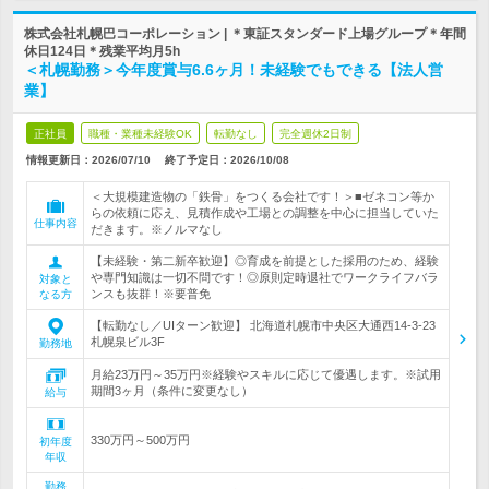
株式会社札幌巴コーポレーション | ＊東証スタンダード上場グループ＊年間
休日124日＊残業平均月5h
＜札幌勤務＞今年度賞与6.6ヶ月！未経験でもできる【法人営
業】
正社員
職種・業種未経験OK
転勤なし
完全週休2日制
情報更新日：2026/07/10
終了予定日：
2026/10/08
＜大規模建造物の「鉄骨」をつくる会社です！＞■ゼネコン等か
らの依頼に応え、見積作成や工場との調整を中心に担当していた
仕事内容
だきます。※ノルマなし
【未経験・第二新卒歓迎】◎育成を前提とした採用のため、経験
や専門知識は一切不問です！◎原則定時退社でワークライフバラ
対象と
ンスも抜群！※要普免
なる方
【転勤なし／UIターン歓迎】 北海道札幌市中央区大通西14-3-23
札幌泉ビル3F
勤務地
月給23万円～35万円※経験やスキルに応じて優遇します。※試用
期間3ヶ月（条件に変更なし）
給与
330万円～500万円
初年度
年収
勤務