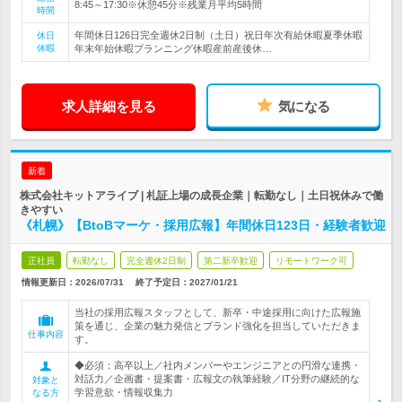
8:45～17:30※休憩45分※残業月平均5時間
時間
年間休日126日完全週休2日制（土日）祝日年次有給休暇夏季休暇
休日
休暇
年末年始休暇プランニング休暇産前産後休…
求人詳細を見る
気になる
新着
株式会社キットアライブ | 札証上場の成長企業｜転勤なし｜土日祝休みで働
きやすい
《札幌》【BtoBマーケ・採用広報】年間休日123日・経験者歓迎
正社員
転勤なし
完全週休2日制
第二新卒歓迎
リモートワーク可
情報更新日：2026/07/31
終了予定日：
2027/01/21
当社の採用広報スタッフとして、新卒・中途採用に向けた広報施
策を通じ、企業の魅力発信とブランド強化を担当していただきま
仕事内容
す。
◆必須：高卒以上／社内メンバーやエンジニアとの円滑な連携・
対話力／企画書・提案書・広報文の執筆経験／IT分野の継続的な
対象と
学習意欲・情報収集力
なる方