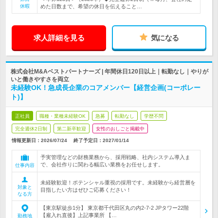
休暇
めた日数まで、希望の休日を伝えること…
求人詳細を見る
気になる
株式会社M&Aベストパートナーズ | 年間休日120日以上｜転勤なし｜やりが
いと働きやすさを両立
未経験OK！急成長企業のコアメンバー【経営企画(コーポレー
ト)】
正社員
職種・業種未経験OK
急募
転勤なし
学歴不問
完全週休2日制
第二新卒歓迎
女性のおしごと掲載中
情報更新日：2026/07/24
終了予定日：
2027/01/14
予実管理などの財務業務から、採用戦略、社内システム導入ま
で、会社作りに関わる幅広い業務をお任せします。
仕事内容
未経験歓迎！ポテンシャル重視の採用です。未経験から経営層を
対象と
目指したい方はぜひご応募ください！
なる方
【東京駅徒歩1分】 東京都千代田区丸の内2-7-2 JPタワー22階
【雇入れ直後】上記事業所 【…
勤務地