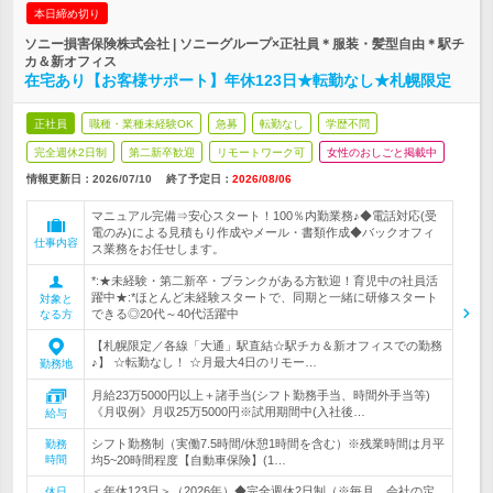
本日締め切り
ソニー損害保険株式会社 | ソニーグループ×正社員＊服装・髪型自由＊駅チ
カ＆新オフィス
在宅あり【お客様サポート】年休123日★転勤なし★札幌限定
正社員
職種・業種未経験OK
急募
転勤なし
学歴不問
完全週休2日制
第二新卒歓迎
リモートワーク可
女性のおしごと掲載中
情報更新日：2026/07/10
終了予定日：
2026/08/06
マニュアル完備⇒安心スタート！100％内勤業務♪◆電話対応(受
電のみ)による見積もり作成やメール・書類作成◆バックオフィ
仕事内容
ス業務をお任せします。
*:★未経験・第二新卒・ブランクがある方歓迎！育児中の社員活
躍中★:*ほとんど未経験スタートで、同期と一緒に研修スタート
対象と
できる◎20代～40代活躍中
なる方
【札幌限定／各線「大通」駅直結☆駅チカ＆新オフィスでの勤務
♪】 ☆転勤なし！ ☆月最大4日のリモー…
勤務地
月給23万5000円以上＋諸手当(シフト勤務手当、時間外手当等)
《月収例》月収25万5000円※試用期間中(入社後…
給与
シフト勤務制（実働7.5時間/休憩1時間を含む）※残業時間は月平
勤務
時間
均5~20時間程度【自動車保険】(1…
＜年休123日＞（2026年）◆完全週休2日制（※毎月、会社の定
休日