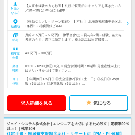
【人事未経験の方も歓迎】札幌で長期的にキャリアを築きたい方
対象と
／20～30代が中心に活躍中！
なる方
《転勤なし／U・Iターン歓迎》 【 本社 】 北海道札幌市中央区北
1条西5-2 札幌興銀ビル6F…
勤務地
月給28.5万円～50万円(一律手当含む)＋賞与年2回※経験、能力を
考慮のうえ、適正に決定します。※上記には固定残業…
給与
400万円～700万円
初年度
年収
09:30～18:30(休憩60分)※所定労働時間：8時間0分生産性向上に
勤務
時間
はメリハリをつけて働くこと…
【 年間休日125日 】◎完全週休2日制（土・日）◎祝日◎GW休
休日
休暇
暇（5日以上）◎夏期休暇（5日以上）…
求人詳細を見る
気になる
ジェイ・システム株式会社 | エンジニアを大切にするため設立｜定着率90％
以上！｜残業10H
住宅手当・転居費支援制度あり・リモート可【PM・PL候補】