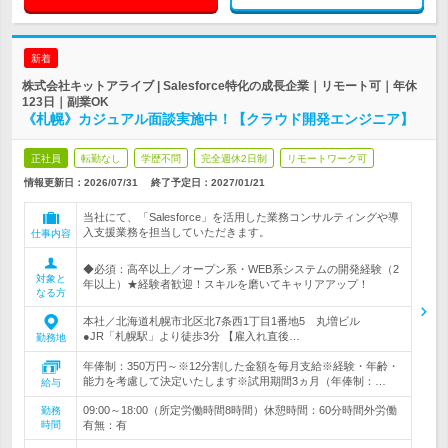
新着
株式会社キットアライブ | Salesforce特化の成長企業｜リモート可｜年休
123日｜副業OK
《札幌》カジュアル面談実施中！【クラウド開発エンジニア】
正社員
転勤なし
学歴不問
完全週休2日制
リモートワーク可
情報更新日：2026/07/31
終了予定日：
2027/01/21
当社にて、「Salesforce」を活用した業務コンサルティングや導
入支援業務を担当していただきます。
仕事内容
◆必須：高卒以上／オープン系・WEB系システムの開発経験（2
対象と
年以上）★経験者歓迎！スキルを磨いてキャリアアップ！
なる方
本社／北海道札幌市北区北7条西1丁目1番地5 丸増ビル
●JR「札幌駅」より徒歩3分 【雇入れ直後…
勤務地
年俸制：350万円～※12分割した金額を毎月支給※経験・年齢・
能力を考慮して決定いたします※試用期間3ヵ月（年俸制：…
給与
09:00～18:00（所定労働時間8時間）休憩時間：60分時間外労働
勤務
時間
有無：有