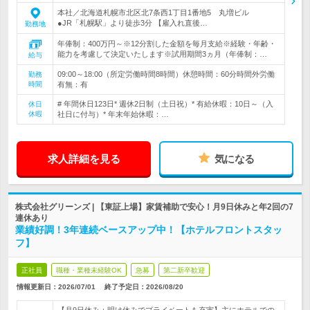
本社／北海道札幌市北区北7条西1丁目1番地5 丸増ビル
●JR「札幌駅」より徒歩3分 【雇入れ直後…
勤務地
年俸制：400万円～※12分割した金額を毎月支給※経験・年齢・
能力を考慮して決定いたします※試用期間3ヵ月（年俸制：…
給与
09:00～18:00（所定労働時間8時間）休憩時間：60分時間外労働
勤務
時間
有無：有
# 年間休日123日* 週休2日制（土日祝）* 有給休暇：10日～（入
休日
休暇
社日に付与）* 年末年始休暇：…
求人詳細を見る
気になる
株式会社グリーンズ | 【東証上場】家賃補助で安心！月9日休みと年2回の7
連休あり
業績好調！3年連続ベースアップ中！【ホテルフロントスタッ
フ】
正社員
職種・業種未経験OK
急募
第二新卒歓迎
情報更新日：2026/07/01
終了予定日：
2026/08/20