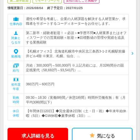
第二新卒歓迎
リモートワーク可
女性のおしごと掲載中
情報更新日：2026/08/04
終了予定日：
2027/01/25
適性や希望を考慮し、企業の人材課題を解決する人材営業か、求
職者をサポートするコーディネーターをお任せします。
仕事内容
第二新卒・経験者歓迎！＜必須＞■学歴不問■人材業界またはオフ
ィスワークでの営業経験＜歓迎＞■目標数値の管理や実績を追及
対象と
する業務経験
なる方
【札幌オフィス】 北海道札幌市中央区北三条西3-1-2 札幌駅前藤
井ビル4階 ※東京、札幌、仙台、…
勤務地
月給：300,000円～500,000円 ※上記月給には、月32時間分の固
定残業代（58,692円～93,541円）…
給与
360万円～600万円
初年度
年収
09:30～18:30（実働8時間／休憩1時間）時間外労働有無：有（月
勤務
時間
平均30時間以下）
【年間休日120日】◆完全週休2日制（土・日・祝）◆年末年始休
休日
休暇
暇（5日）◆GW休暇◆夏季休暇（3日）…
求人詳細を見る
気になる