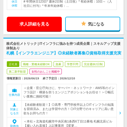
# 年間休日123日* 週休2日制（土日祝）* 有給休暇：10日～（入
休日
休暇
社日に付与）* 年末年始休暇：…
求人詳細を見る
気になる
株式会社メトリック | ITインフラに強みを持つ成長企業｜スキルアップ支援
体制あり
札幌【インフラエンジニア】◎未経験者募集◎資格取得支援充実
正社員
職種・業種未経験OK
急募
学歴不問
完全週休2日制
第二新卒歓迎
女性のおしごと掲載中
情報更新日：2026/06/19
終了予定日：
2026/12/10
＜企業・官公庁向けに、サーバー・ネットワーク・AWS等のイン
フラ設計・構築を担うエンジニアポジションをお任せ！＞◎幅広
仕事内容
い業務に挑戦可能！
【未経験者歓迎！】◎高専・専門学校卒以上◎ITインフラの知識
を習得済み、または学習中の方！◎IT分野でのキャリアに高い意
対象と
欲をお持ちの方！
なる方
＜本社＞北海道札幌市中央区南1条西6丁目11番地 札幌北辰ビル
【雇い入れ直後】上記事業所 【変更…
勤務地