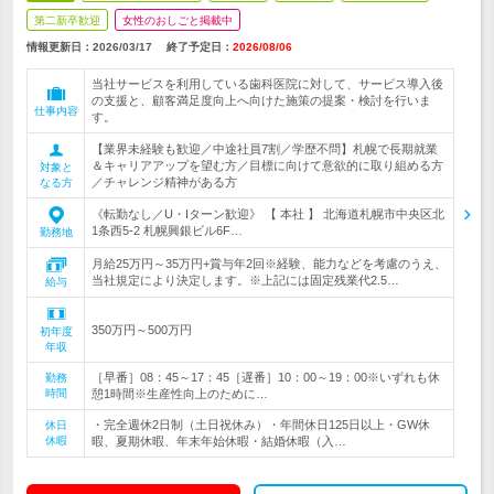
第二新卒歓迎
女性のおしごと掲載中
情報更新日：2026/03/17
終了予定日：
2026/08/06
当社サービスを利用している歯科医院に対して、サービス導入後
の支援と、顧客満足度向上へ向けた施策の提案・検討を行いま
仕事内容
す。
【業界未経験も歓迎／中途社員7割／学歴不問】札幌で長期就業
＆キャリアアップを望む方／目標に向けて意欲的に取り組める方
対象と
／チャレンジ精神がある方
なる方
《転勤なし／U・Iターン歓迎》 【 本社 】 北海道札幌市中央区北
1条西5-2 札幌興銀ビル6F…
勤務地
月給25万円～35万円+賞与年2回※経験、能力などを考慮のうえ、
当社規定により決定します。※上記には固定残業代2.5…
給与
350万円～500万円
初年度
年収
［早番］08：45～17：45［遅番］10：00～19：00※いずれも休
勤務
時間
憩1時間※生産性向上のために…
・完全週休2日制（土日祝休み）・年間休日125日以上・GW休
休日
休暇
暇、夏期休暇、年末年始休暇・結婚休暇（入…