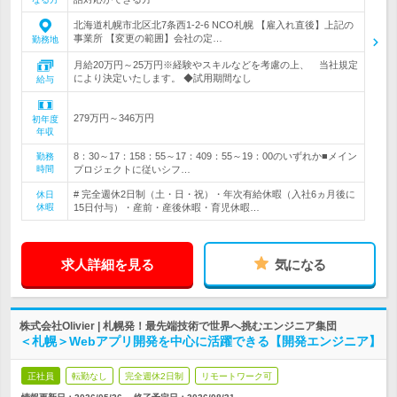
北海道札幌市北区北7条西1-2-6 NCO札幌 【雇入れ直後】上記の
事業所 【変更の範囲】会社の定…
勤務地
月給20万円～25万円※経験やスキルなどを考慮の上、 当社規定
により決定いたします。 ◆試用期間なし
給与
279万円～346万円
初年度
年収
8：30～17：158：55～17：409：55～19：00のいずれか■メイン
勤務
時間
プロジェクトに従いシフ…
# 完全週休2日制（土・日・祝）・年次有給休暇（入社6ヵ月後に
休日
休暇
15日付与）・産前・産後休暇・育児休暇…
求人詳細を見る
気になる
株式会社Olivier | 札幌発！最先端技術で世界へ挑むエンジニア集団
＜札幌＞Webアプリ開発を中心に活躍できる【開発エンジニア】
正社員
転勤なし
完全週休2日制
リモートワーク可