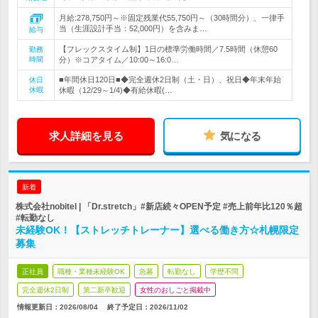
月給:278,750円～※固定残業代55,750円～（30時間分）、一律手
当（生涯設計手当：52,000円）を含みま…
給与
【フレックスタイム制】1日の標準労働時間／7.5時間（休憩60
勤務
時間
分）※コアタイム／10:00～16:0…
■年間休日120日■◆完全週休2日制（土・日）、祝日◆年末年始
休日
休暇
休暇（12/29～1/4)◆有給休暇(…
求人詳細を見る
気になる
新着
株式会社nobitel | 「Dr.stretch」#新店続々OPEN予定 #売上前年比120％超
#転勤なし
未経験OK！【ストレッチトレーナー】選べる働き方☆札幌限定
募集
正社員
職種・業種未経験OK
急募
転勤なし
学歴不問
完全週休2日制
第二新卒歓迎
女性のおしごと掲載中
情報更新日：2026/08/04
終了予定日：
2026/11/02