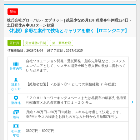
新着
株式会社グローバル・エブリット | 残業少なめ月10H程度◆年休暇124日・
土日祝休み◆UIJターン歓迎
《札幌》多彩な案件で技術とキャリアを磨く【ITエンジニア】
正社員
完全週休2日制
第二新卒歓迎
情報更新日：2026/08/04
終了予定日：
2027/01/25
自社ソリューション開発・受託開発・顧客先常駐など、システム
エンジニアとして、システム開発全般と導入後の改修に携わって
仕事内容
いただきます。
【経験者歓迎】＜必須＞◎SEとしての実務経験（5年程度）
対象と
なる方
ＥＺＯＨＵＢコワーキングスペースまたは札幌市の顧客先 北海道
札幌市東区北八条東東４丁目１－２０ サ…
勤務地
月給：30万円～50万円※経験、スキルを考慮して決定します。
※PMクラスの経験をお持ちの方は入社時から月給50万円も…
給与
360万円～600万円
初年度
年収