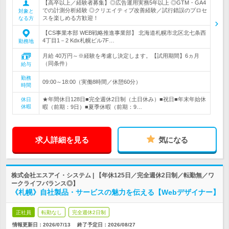
【高卒以上／経験者募集】◎広告運用実務5年以上 ◎GTM・GA4
での計測分析経験 ◎クリエイティブ改善経験／試行錯誤のプロセ
対象と
スを楽しめる方歓迎！
なる方
【CS事業本部 WEB戦略推進事業部】 北海道札幌市北区北七条西
4丁目1－2 Kdx札幌ビル7F…
勤務地
月給 40万円～※経験を考慮し決定します。【試用期間】6ヵ月
（同条件）
給与
勤務
09:00～18:00（実働8時間／休憩60分）
時間
★年間休日128日■完全週休2日制（土日休み）■祝日■年末年始休
休日
休暇
暇（前期：9日）■夏季休暇（前期：9…
求人詳細を見る
気になる
株式会社エスアイ・システム | 【年休125日／完全週休2日制／転勤無／ワ
ークライフバランス◎】
《札幌》自社製品・サービスの魅力を伝える【Webデザイナー】
正社員
転勤なし
完全週休2日制
情報更新日：2026/07/13
終了予定日：
2026/08/27