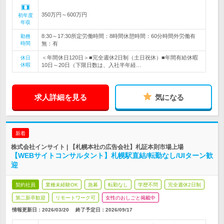
350万円～600万円
初年度
年収
8:30～17:30所定労働時間：8時間休憩時間：60分時間外労働有
勤務
時間
無：有
＜年間休日120日＞■完全週休2日制（土日祝休）■年間有給休暇
休日
休暇
10日～20日（下限日数は、入社半年経…
求人詳細を見る
気になる
新着
株式会社インサイト | 【札幌本社の広告会社】札証本則市場上場
【WEBサイトコンサルタント】札幌駅直結/転勤なし/UIターン歓
迎
契約社員
業種未経験OK
急募
転勤なし
学歴不問
完全週休2日制
第二新卒歓迎
リモートワーク可
女性のおしごと掲載中
情報更新日：2026/03/20
終了予定日：
2026/09/17