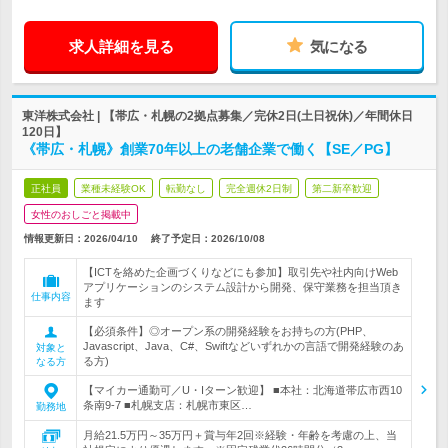
求人詳細を見る
気になる
東洋株式会社 | 【帯広・札幌の2拠点募集／完休2日(土日祝休)／年間休日
120日】
《帯広・札幌》創業70年以上の老舗企業で働く【SE／PG】
正社員
業種未経験OK
転勤なし
完全週休2日制
第二新卒歓迎
女性のおしごと掲載中
情報更新日：2026/04/10
終了予定日：
2026/10/08
【ICTを絡めた企画づくりなどにも参加】取引先や社内向けWeb
アプリケーションのシステム設計から開発、保守業務を担当頂き
仕事内容
ます
【必須条件】◎オープン系の開発経験をお持ちの方(PHP、
Javascript、Java、C#、Swiftなどいずれかの言語で開発経験のあ
対象と
る方)
なる方
【マイカー通勤可／U・Iターン歓迎】 ■本社：北海道帯広市西10
条南9-7 ■札幌支店：札幌市東区…
勤務地
月給21.5万円～35万円＋賞与年2回※経験・年齢を考慮の上、当