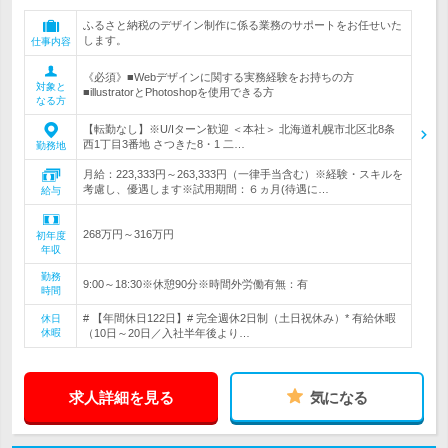
ふるさと納税のデザイン制作に係る業務のサポートをお任せいた
します。
仕事内容
《必須》■Webデザインに関する実務経験をお持ちの方
対象と
■illustratorとPhotoshopを使用できる方
なる方
【転勤なし】※U/Iターン歓迎 ＜本社＞ 北海道札幌市北区北8条
西1丁目3番地 さつきた8・1 二…
勤務地
月給：223,333円～263,333円（一律手当含む）※経験・スキルを
考慮し、優遇します※試用期間：６ヵ月(待遇に…
給与
268万円～316万円
初年度
年収
勤務
9:00～18:30※休憩90分※時間外労働有無：有
時間
# 【年間休日122日】# 完全週休2日制（土日祝休み）* 有給休暇
休日
休暇
（10日～20日／入社半年後より…
求人詳細を見る
気になる