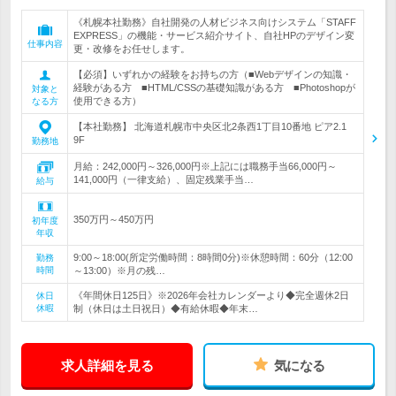
《札幌本社勤務》自社開発の人材ビジネス向けシステム「STAFF
EXPRESS」の機能・サービス紹介サイト、自社HPのデザイン変
仕事内容
更・改修をお任せします。
【必須】いずれかの経験をお持ちの方（■Webデザインの知識・
経験がある方 ■HTML/CSSの基礎知識がある方 ■Photoshopが
対象と
使用できる方）
なる方
【本社勤務】 北海道札幌市中央区北2条西1丁目10番地 ピア2.1
9F
勤務地
月給：242,000円～326,000円※上記には職務手当66,000円～
141,000円（一律支給）、固定残業手当…
給与
350万円～450万円
初年度
年収
9:00～18:00(所定労働時間：8時間0分)※休憩時間：60分（12:00
勤務
時間
～13:00）※月の残…
《年間休日125日》※2026年会社カレンダーより◆完全週休2日
休日
休暇
制（休日は土日祝日）◆有給休暇◆年末…
求人詳細を見る
気になる