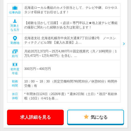
北海道ローカル番組のカメラ担当として、テレビ中継、ロケやス
タジオ収録までお任せします！
仕事内容
【経験を活かして活躍】＜必須＞専門卒以上★地上波テレビ番組
対象と
の撮影に関わった経験がある方は歓迎します！
なる方
北海道支社 北海道札幌市中央区大通東7丁目12番2号 ノースシ
ティテクノビル3階 【雇入れ直後】上…
勤務地
月給20万2,372円～25万4,887円※固定残業代（月／10時間分：1
万5,472円～1万9,487円）を含む。…
給与
300万円～400万円
初年度
年収
10：00 ～ 18：30 （所定労働時間7時間30分／休憩60分）時間外
勤務
時間
労働：有
* 年間休日124日（2026年度）* 週休2日制（土日）* 祝日* 有給休
休日
休暇
暇（10日）※4/1を基…
求人詳細を見る
気になる