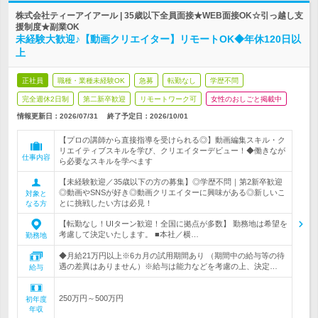
株式会社ティーアイアール | 35歳以下全員面接★WEB面接OK☆引っ越し支
援制度★副業OK
未経験大歓迎♪【動画クリエイター】リモートOK◆年休120日以
上
正社員
職種・業種未経験OK
急募
転勤なし
学歴不問
完全週休2日制
第二新卒歓迎
リモートワーク可
女性のおしごと掲載中
情報更新日：2026/07/31
終了予定日：
2026/10/01
【プロの講師から直接指導を受けられる◎】動画編集スキル・ク
リエイティブスキルを学び、クリエイターデビュー！◆働きなが
仕事内容
ら必要なスキルを学べます
【未経験歓迎／35歳以下の方の募集】◎学歴不問｜第2新卒歓迎
◎動画やSNSが好き◎動画クリエイターに興味がある◎新しいこ
対象と
とに挑戦したい方は必見！
なる方
【転勤なし！UIターン歓迎！全国に拠点が多数】 勤務地は希望を
考慮して決定いたします。 ■本社／横…
勤務地
◆月給21万円以上※6カ月の試用期間あり （期間中の給与等の待
遇の差異はありません）※給与は能力などを考慮の上、決定…
給与
250万円～500万円
初年度
年収