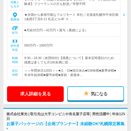
対象と
験者】フリーランスの方も歓迎／学歴不問
なる方
★全国から参画可能なフルリモート 本社／北海道札幌市中央区南
1条西3丁目8-11 札石ビル4F ※…
勤務地
■月給33万円～42万円＋賞与（業績による）
給与
500万円～1000万円
初年度
年収
9:30～18:30（休憩60分)【残業について】基本定時退社のため、
勤務
時間
残業は多くても月10h未満に収…
＜＜年間休日120日＞＞■土・日■祝日休み■GW休暇■夏季休暇■
休日
休暇
年末年始休暇■慶弔休暇■産前・産後休…
求人詳細を見る
気になる
株式会社東光 | 取引先は大手コンビニや有名菓子店等│男性活躍中│年休125
日
お菓子パッケージの【企画プランナー】未経験OK*札幌限定募集
*