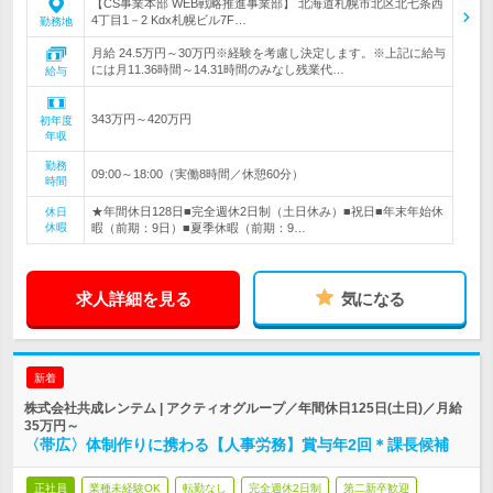
【CS事業本部 WEB戦略推進事業部】 北海道札幌市北区北七条西
4丁目1－2 Kdx札幌ビル7F…
勤務地
月給 24.5万円～30万円※経験を考慮し決定します。※上記に給与
には月11.36時間～14.31時間のみなし残業代…
給与
343万円～420万円
初年度
年収
勤務
09:00～18:00（実働8時間／休憩60分）
時間
★年間休日128日■完全週休2日制（土日休み）■祝日■年末年始休
休日
休暇
暇（前期：9日）■夏季休暇（前期：9…
求人詳細を見る
気になる
新着
株式会社共成レンテム | アクティオグループ／年間休日125日(土日)／月給
35万円～
〈帯広〉体制作りに携わる【人事労務】賞与年2回＊課長候補
正社員
業種未経験OK
転勤なし
完全週休2日制
第二新卒歓迎