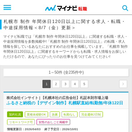
札幌市 制作 年間休日120日以上に関する求人・転職・
中途採用情報＜8/7（金）更新＞
マイナビ転職では「札幌市 制作 年間休日120日以上」に関連する転職・求人・
中途採用情報を多数掲載中!「札幌市 制作 年間休日120日以上」の転職・求人
情報を探しているあなたにおすすめのお仕事を掲載しています。「札幌市 制作
年間休日120日以上」に関連するキーワードからも転職・求人情報をお探しい
ただけるので、あなたにぴったりのお仕事を見つけてみてください!
1～50件 (全235件中)
1
2
3
4
5
株式会社インサイト | 【札幌本社の広告会社】札証本則市場上場
ふるさと納税の【デザイン制作】札幌駅直結/転勤無/年休122日
契約社員
業種未経験OK
急募
転勤なし
完全週休2日制
リモートワーク可
女性のおしごと掲載中
情報更新日：2026/04/03
終了予定日：
2026/10/01