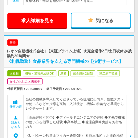
休暇
夏季休暇・年次有給休暇・慶弔休暇・育児…
求人詳細を見る
気になる
新着
レオン自動機株式会社 | 【東証プライム上場】★完全週休2日/土日祝休み/残
業約20時間★
《札幌勤務》食品業界を支える専門機械の【技術サービス】
正社員
職種・業種未経験OK
急募
完全週休2日制
第二新卒歓迎
女性のおしごと掲載中
情報更新日：2026/08/07
終了予定日：
2027/01/28
当社の機械を導入してくださっている現場に出向き、性能テスト
や使い方などの指導を実施。入社後は、機械の性能など基礎から
仕事内容
レクチャーします。
【食品経験不問◎】◆フィールドエンジニアの経験 ◆客先で機械
の使い方を指導した経験 ◆高卒以上 ◆普通自動車免許をお持ち
対象と
の方
なる方
《U・Iターン歓迎＆マイカー通勤OK》 札幌出張所：北海道札幌