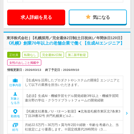
求人詳細を見る
気になる
東洋株式会社 | 【札幌採用／完全週休2日制(土日祝休)／年間休日120日】
《札幌》創業70年以上の老舗企業で働く【生成AIエンジニア】
正社員
転勤なし
完全週休2日制
第二新卒歓迎
女性のおしごと掲載中
情報更新日：2026/03/13
終了予定日：
2026/09/10
【生成AIを活用したプロダクトやシステムの開発】エンジニアと
して以下の業務を担当いただきます。
仕事内容
【必須】生成AI・機械学習モデル開発経験3年以上・機械学習関
対象と
連分野の学位・クラウドプラットフォームの開発経験
なる方
【札幌支社募集／U・Iターン歓迎】 ■北海道札幌市東区北7条東3
丁目28番32号 井門札幌東ビル2…
勤務地
月給22.5万円～30万円＋賞与年2回※経験・年齢を考慮の上、当
社規定により優遇します。※固定残業代26時間分（3.…
給与