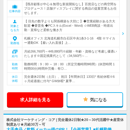
【既存顧客が中心＆無理な新規開拓なし】百貨店などの商空間を
プロデュース！店舗ディスプレイに関する商品の提案営業もお任
仕事内容
せします。
【 目先の数字よりも関係構築を大切に 】◆営業経験がある方大
歓迎 ◆要普免 ◆PCスキル(Excel・Word) ☆WEB商談・時差出
対象と
勤・直帰など柔軟な働き方
なる方
札幌オフィス 北海道札幌市白石区中央1条3-1-16 4階 ※マイカ
ー通勤OK 【雇い入れ直後】上…
勤務地
月給266,760円～449,880円※経験・年齢・資格など考慮し優遇い
たします※固定残業代として（34,560円～…
給与
勤務時間：9：00 ～ 18：00 （所定労働時間8時間）(休憩時間 1
勤務
時間
時間00分)時間外労働：有◎…
完全週休2日制（土日）、祝日【年間休日】133日* 有給休暇※6
休日
休暇
ヶ月経過後に付与* GW休暇* 夏季…
求人詳細を見る
気になる
株式会社マーケティング・コア | 完全週休2日制★20～30代活躍中★産育休
制度あり★月給30万～可
大手食品／飲料メーカー様のPR！【企画営業】■札幌勤務