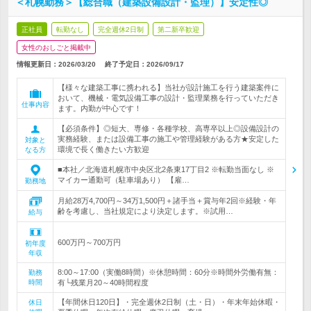
＜札幌勤務＞【総合職（建築設備設計・監理）】安定性◎
正社員
転勤なし
完全週休2日制
第二新卒歓迎
女性のおしごと掲載中
情報更新日：2026/03/20
終了予定日：
2026/09/17
【様々な建築工事に携われる】当社が設計施工を行う建築案件に
おいて、機械・電気設備工事の設計・監理業務を行っていただき
仕事内容
ます。内勤が中心です！
【必須条件】◎短大、専修・各種学校、高専卒以上◎設備設計の
実務経験、または設備工事の施工や管理経験がある方★安定した
対象と
環境で長く働きたい方歓迎
なる方
■本社／北海道札幌市中央区北2条東17丁目2 ※転勤当面なし ※
マイカー通勤可（駐車場あり） 【雇…
勤務地
月給28万4,700円～34万1,500円＋諸手当＋賞与年2回※経験・年
齢を考慮し、当社規定により決定します。※試用…
給与
600万円～700万円
初年度
年収
8:00～17:00（実働8時間）※休憩時間：60分※時間外労働有無：
勤務
時間
有└残業月20～40時間程度
【年間休日120日】・完全週休2日制（土・日）・年末年始休暇・
休日