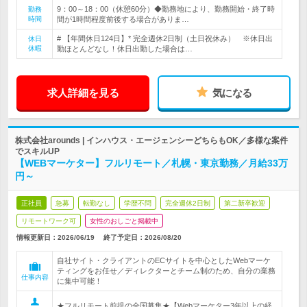
9：00～18：00（休憩60分）◆勤務地により、勤務開始・終了時
勤務
時間
間が1時間程度前後する場合がありま…
# 【年間休日124日】* 完全週休2日制（土日祝休み） ※休日出
休日
休暇
勤ほとんどなし！休日出勤した場合は…
求人詳細を見る
気になる
株式会社arounds | インハウス・エージェンシーどちらもOK／多様な案件
でスキルUP
【WEBマーケター】フルリモート／札幌・東京勤務／月給33万
円～
正社員
急募
転勤なし
学歴不問
完全週休2日制
第二新卒歓迎
リモートワーク可
女性のおしごと掲載中
情報更新日：2026/06/19
終了予定日：
2026/08/20
自社サイト・クライアントのECサイトを中心としたWebマーケ
ティングをお任せ／ディレクターとチーム制のため、自分の業務
仕事内容
に集中可能！
★フルリモート前提の全国募集★【Webマーケター3年以上の経