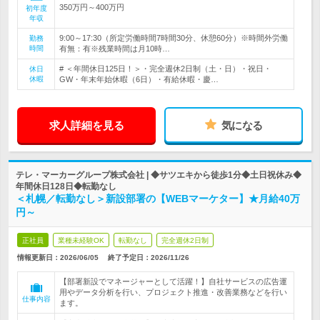
350万円～400万円
初年度
年収
9:00～17:30（所定労働時間7時間30分、休憩60分）※時間外労働
勤務
時間
有無：有※残業時間は月10時…
# ＜年間休日125日！＞・完全週休2日制（土・日）・祝日・
休日
休暇
GW・年末年始休暇（6日）・有給休暇・慶…
求人詳細を見る
気になる
テレ・マーカーグループ株式会社 | ◆サツエキから徒歩1分◆土日祝休み◆
年間休日128日◆転勤なし
＜札幌／転勤なし＞新設部署の【WEBマーケター】★月給40万
円～
正社員
業種未経験OK
転勤なし
完全週休2日制
情報更新日：2026/06/05
終了予定日：
2026/11/26
【部署新設でマネージャーとして活躍！】自社サービスの広告運
用やデータ分析を行い、プロジェクト推進・改善業務などを行い
仕事内容
ます。