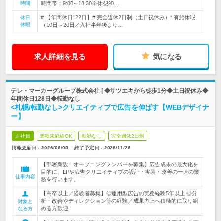
時間
時間帯：9:00～18:30※休憩90…
# 【年間休日122日】# 完全週休2日制（土日祝休み）* 有給休暇
休日
休暇
（10日～20日／入社半年後より…
求人詳細を見る
気になる
テレ・マーカーグループ株式会社 | ◆サツエキから徒歩1分◆土日祝休み◆
年間休日128日◆転勤なし
<札幌/転勤なし>クリエイティブで広告を伸ばす【WEBデザイナ
ー】
正社員
業種未経験OK
転勤なし
完全週休2日制
情報更新日：2026/06/05
終了予定日：
2026/11/26
【部署新設！オープニングメンバーを募集】広告成果の最大化を
目的に、LPや広告クリエイティブの設計・実装・改善の一連の業
仕事内容
務を行います。
【高卒以上／経験者募集】◎運用型広告の実務経験5年以上 ◎分
析・改善やディレクション等の経験／成果向上へ積極的に取り組
対象と
める方歓迎！
なる方