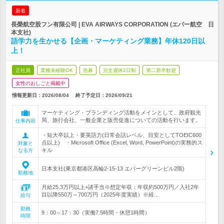
新着
長榮航空股フン有限公司 | EVA AIRWAYS CORPORATION (エバー航空 日
本支社)
語学力を生かせる【企画・マーケティング業務】年休120日以
上！
正社員
業種未経験OK
急募
完全週休2日制
第二新卒歓迎
女性のおしごと掲載中
情報更新日：2026/08/04
終了予定日：
2026/09/21
マーケティング・ブランディング活動をメインとして、政府観光
局、旅行会社、一般企業と販売促進についての活動を行います。
仕事内容
・短大卒以上・要英語力(日常会話レベル、目安としてTOEIC600
点以上) ・Microsoft Office (Excel, Word, PowerPoint)の実務的ス
対象と
キル
なる方
日本支社(東京都港区高輪2-15-13 エバーグリーンビル2階)
勤務地
月給25.3万円以上+諸手当※想定年収：年収約500万円／入社2年
目以降550万～700万円（2025年度実績）※経…
給与
勤務
9：00～17：30（実働7.5時間・休憩1時間）
時間