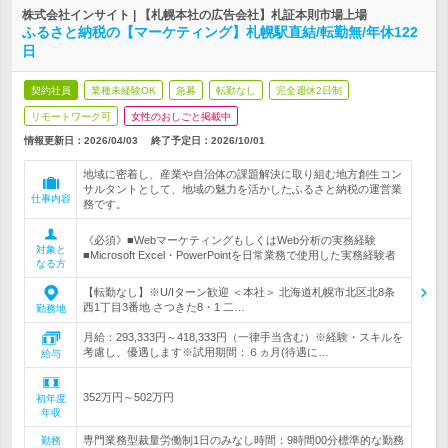
株式会社インサイト | 【札幌本社の広告会社】札証本則市場上場
ふるさと納税の【マーケティング】札幌駅直結/転勤無/年休122
日
契約社員
業種未経験OK
急募
転勤なし
完全週休2日制
リモートワーク可
女性のおしごと掲載中
情報更新日：2026/04/03
終了予定日：
2026/10/01
地域に密着し、産業や自治体の課題解決に取り組む地方創生コン
サルタントとして、地域の魅力を活かしたふるさと納税の運営業
仕事内容
務です。
《必須》■WebマーケティングもしくはWeb分析の実務経験
対象と
■Microsoft Excel・PowerPointを日常業務で使用した実務経験者
なる方
【転勤なし】※U/Iターン歓迎 ＜本社＞ 北海道札幌市北区北8条
西1丁目3番地 さつきた8・1 二…
勤務地
月給：293,333円～418,333円（一律手当含む）※経験・スキルを
考慮し、優遇します※試用期間：６ヵ月(待遇に…
給与
352万円～502万円
初年度
年収
専門業務型裁量労働制1日のみなし時間：9時間00分標準的な勤務
勤務