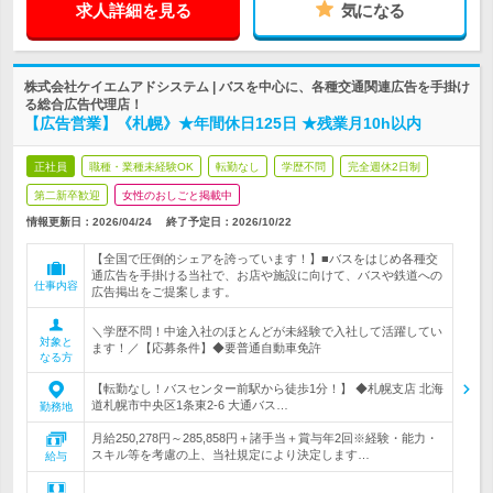
求人詳細を見る
気になる
株式会社ケイエムアドシステム | バスを中心に、各種交通関連広告を手掛け
る総合広告代理店！
【広告営業】《札幌》★年間休日125日 ★残業月10h以内
正社員
職種・業種未経験OK
転勤なし
学歴不問
完全週休2日制
第二新卒歓迎
女性のおしごと掲載中
情報更新日：2026/04/24
終了予定日：
2026/10/22
【全国で圧倒的シェアを誇っています！】■バスをはじめ各種交
通広告を手掛ける当社で、お店や施設に向けて、バスや鉄道への
仕事内容
広告掲出をご提案します。
＼学歴不問！中途入社のほとんどが未経験で入社して活躍してい
対象と
ます！／【応募条件】◆要普通自動車免許
なる方
【転勤なし！バスセンター前駅から徒歩1分！】 ◆札幌支店 北海
道札幌市中央区1条東2-6 大通バス…
勤務地
月給250,278円～285,858円＋諸手当＋賞与年2回※経験・能力・
スキル等を考慮の上、当社規定により決定します…
給与