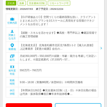
正社員
急募
完全週休2日制
リモートワーク可
情報更新日：2026/07/03
終了予定日：
2026/12/24
【OJT研修あり◎】空間づくりの最終段階を担い、クライアント
とまとめ上げたプランを1/1スケールに具現化する現場のマネジ
仕事内容
メントをお任せします！
【経験・スキルを活かせます】◆高校・専門卒以上 ◆建設現場で
対象と
の施工管理経験
なる方
【北海道支店】 北海道札幌市北区北7条西1-1-2 【雇入れ直後】
上記事業所 【変更の範囲】会社の…
勤務地
月給350,000円～550,000円※経験・年齢・能力を考慮して決定い
たします。※固定残業代（37,035円～57…
給与
550万円～760万円
初年度
年収
勤務
9:00～18:00（実働8時間／休憩60分）※時間外労働有
時間
【年間休日126日】◆完全週休2日制（土・日）※休日出勤の場合
休日
休暇
は代休・振休取得◆祝日◆年末年始休暇◆…