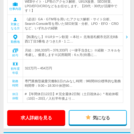
WEBサイト・LP等のアクセス解析、UI/UX改善、SEO対策、
LPO/EFO/CROなどをお任せします。【20代・30代が活躍中で
仕事内容
す！】
《必須》GA・GTM等を用いたアクセス解析・サイト分析、
Search Console等を用いたSEO対策・分析、LPO・EFO・CRO
対象と
など、いずれかの経験
なる方
【転勤なし】※U/Iターン歓迎 ＜本社＞ 北海道札幌市北区北8条
西1丁目3番地 さつきた8・1 二…
勤務地
月給：268,333円～378,333円（一律手当含む）※経験・スキルを
考慮し、優遇します※試用期間：6ヵ月(待遇に…
給与
322万円～454万円
初年度
年収
専門業務型裁量労働制1日のみなし時間：9時間00分標準的な勤務
勤務
時間
時間帯：9:00～18:30※休憩90…
# 【年間休日122日】# 完全週休2日制（土日祝休み）* 有給休暇
休日
休暇
（10日～20日／入社半年後より…
求人詳細を見る
気になる