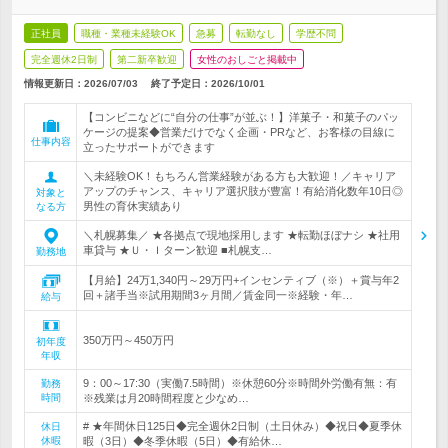
正社員
職種・業種未経験OK
急募
転勤なし
学歴不問
完全週休2日制
第二新卒歓迎
女性のおしごと掲載中
情報更新日：2026/07/03
終了予定日：
2026/10/01
【コンビニなどに“自分の仕事”が並ぶ！】洋菓子・和菓子のパッ
ケージの提案◆営業だけでなく企画・PRなど、お客様の目線に
仕事内容
立ったサポートができます
＼未経験OK！もちろん営業経験がある方も大歓迎！／キャリア
アップのチャンス、キャリア選択肢が豊富！有給消化数年10日◎
対象と
男性の育休実績あり
なる方
＼札幌募集／ ★各拠点で現地採用します ★転勤ほぼナシ ★社用
車貸与 ★Ｕ・Ｉターン歓迎 ■札幌支…
勤務地
【月給】24万1,340円～29万円+インセンティブ（※）＋賞与年2
回＋諸手当※試用期間3ヶ月間／賃金同一※経験・年…
給与
350万円～450万円
初年度
年収
9：00～17:30（実働7.5時間）※休憩60分※時間外労働有無：有
勤務
時間
※残業は月20時間程度と少なめ…
# ★年間休日125日◆完全週休2日制（土日休み）◆祝日◆夏季休
休日
休暇
暇（3日）◆冬季休暇（5日）◆有給休…