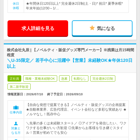
★年間休日120日以上* 完全週休2日制(土・日)* 祝日* 夏季休暇*
休日
休暇
年末年始(12/30～1/…
求人詳細を見る
気になる
株式会社丸辰 | 【ノベルティ・販促グッズ専門メーカー】※残業は月15時間
程度
＼U-35限定／ 若手中心に活躍中【営業】未経験OK★年休120日
以上
正社員
職種・業種未経験OK
急募
転勤なし
完全週休2日制
第二新卒歓迎
情報更新日：2026/07/10
終了予定日：
2026/09/10
【自由な発想で提案できる】ノベルティ・販促グッズの企画提案
★自動車業界、広告代理店、イベント会社など多彩な実績あり ★
仕事内容
ノルマなし！既存中心
＼先輩の多くは未経験スタート／ ◎アイデアを発信したい、ワク
ワクする仕事がいい方歓迎 ◎先輩からお客様を引き継ぐスタイ
対象と
ル！営業が初めてでも安心
なる方