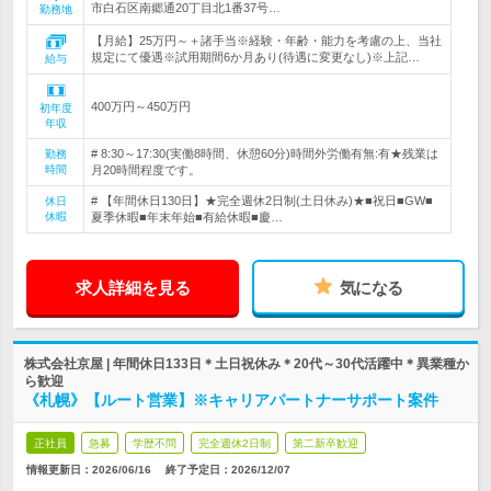
市白石区南郷通20丁目北1番37号…
勤務地
【月給】25万円～＋諸手当※経験・年齢・能力を考慮の上、当社
規定にて優遇※試用期間6か月あり(待遇に変更なし)※上記…
給与
400万円～450万円
初年度
年収
# 8:30～17:30(実働8時間、休憩60分)時間外労働有無:有★残業は
勤務
時間
月20時間程度です。
# 【年間休日130日】★完全週休2日制(土日休み)★■祝日■GW■
休日
休暇
夏季休暇■年末年始■有給休暇■慶…
求人詳細を見る
気になる
株式会社京屋 | 年間休日133日＊土日祝休み＊20代～30代活躍中＊異業種か
ら歓迎
《札幌》【ルート営業】※キャリアパートナーサポート案件
正社員
急募
学歴不問
完全週休2日制
第二新卒歓迎
情報更新日：2026/06/16
終了予定日：
2026/12/07