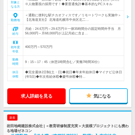
対象と
※人物重視の採用です！◆要普通免許◆基本的なPCスキル
なる方
＜通勤に便利な駅チカオフィスです／リモートワークも実施中＞
【北海道支社】 北海道札幌市中央区北二…
勤務地
月給：24.6万円～29.6万円※一律35時間分の固定時間外手当 月
56,000円～月68,000円が上記月給に含ま…
給与
400万円～570万円
初年度
年収
勤務
9：15～17：45（休憩1時間含む／実働7時間30分）
時間
◆完全週休2日制(土・日)◆祝日◆年末年始休日◆マイナビ公休日
休日
休暇
(年5日)◆年次有給休暇◆慶弔休暇◆特…
求人詳細を見る
気になる
新着
岩田地崎建設株式会社 | ＜教育研修制度充実＞大規模プロジェクトにも携わ
る地場ゼネコン