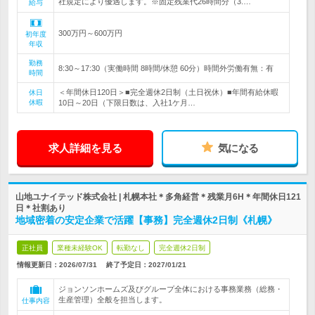
社規定により優遇します。※固定残業代26時間分（3.…
給与
300万円～600万円
初年度
年収
勤務
8:30～17:30（実働時間 8時間/休憩 60分）時間外労働有無：有
時間
＜年間休日120日＞■完全週休2日制（土日祝休）■年間有給休暇
休日
休暇
10日～20日（下限日数は、入社1ケ月…
求人詳細を見る
気になる
山地ユナイテッド株式会社 | 札幌本社＊多角経営＊残業月6H＊年間休日121
日＊社割あり
地域密着の安定企業で活躍【事務】完全週休2日制《札幌》
正社員
業種未経験OK
転勤なし
完全週休2日制
情報更新日：2026/07/31
終了予定日：
2027/01/21
ジョンソンホームズ及びグループ全体における事務業務（総務・
生産管理）全般を担当します。
仕事内容