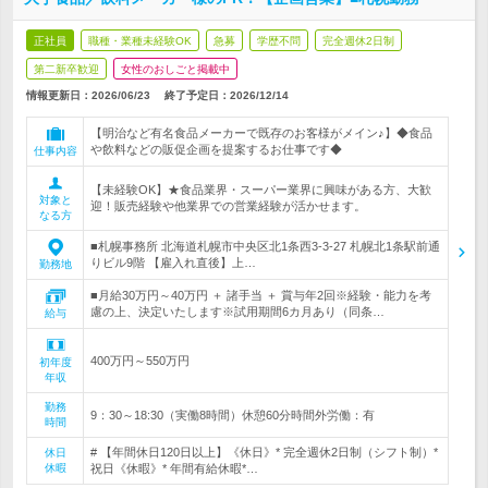
正社員
職種・業種未経験OK
急募
学歴不問
完全週休2日制
第二新卒歓迎
女性のおしごと掲載中
情報更新日：2026/06/23
終了予定日：
2026/12/14
【明治など有名食品メーカーで既存のお客様がメイン♪】◆食品
や飲料などの販促企画を提案するお仕事です◆
仕事内容
【未経験OK】★食品業界・スーパー業界に興味がある方、大歓
対象と
迎！販売経験や他業界での営業経験が活かせます。
なる方
■札幌事務所 北海道札幌市中央区北1条西3-3-27 札幌北1条駅前通
りビル9階 【雇入れ直後】上…
勤務地
■月給30万円～40万円 ＋ 諸手当 ＋ 賞与年2回※経験・能力を考
慮の上、決定いたします※試用期間6カ月あり（同条…
給与
400万円～550万円
初年度
年収
勤務
9：30～18:30（実働8時間）休憩60分時間外労働：有
時間
# 【年間休日120日以上】《休日》* 完全週休2日制（シフト制）*
休日
休暇
祝日《休暇》* 年間有給休暇*…