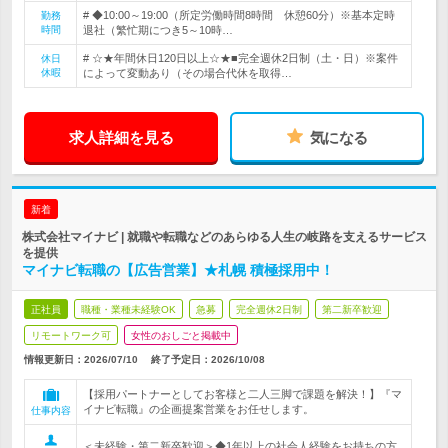
# ◆10:00～19:00（所定労働時間8時間 休憩60分）※基本定時
勤務
時間
退社（繁忙期につき5～10時…
# ☆★年間休日120日以上☆★■完全週休2日制（土・日）※案件
休日
休暇
によって変動あり（その場合代休を取得…
求人詳細を見る
気になる
新着
株式会社マイナビ | 就職や転職などのあらゆる人生の岐路を支えるサービス
を提供
マイナビ転職の【広告営業】★札幌 積極採用中！
正社員
職種・業種未経験OK
急募
完全週休2日制
第二新卒歓迎
リモートワーク可
女性のおしごと掲載中
情報更新日：2026/07/10
終了予定日：
2026/10/08
【採用パートナーとしてお客様と二人三脚で課題を解決！】『マ
イナビ転職』の企画提案営業をお任せします。
仕事内容
＜未経験・第二新卒歓迎＞◆1年以上の社会人経験をお持ちの方