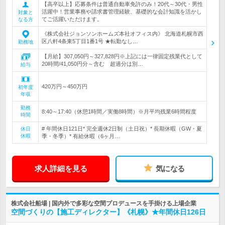
【高卒以上】応募条件は普通自動車免許のみ！20代～30代・男性
活躍中！営業事務や請求書管理経験、基礎的な会計知識を活かし
対象と
てご活躍いただけます。
なる方
《株式会社ジョンソンホームズ本社オフィス内》 北海道札幌市西
区八軒4条東5丁目1番1号 ★転勤なし…
勤務地
【月給】307,050円～327,828円※上記には一律固定残業代として
20時間/41,050円分～含む 超過分は別…
給与
420万円～450万円
初年度
年収
勤務
8:40～17:40（休憩1時間／実働8時間）※月平均残業6時間程度
時間
# 年間休日121日* 完全週休2日制（土日祝）* 長期休暇（GW・夏
休日
休暇
季・冬季）* 有給休暇（6ヶ月…
求人詳細を見る
気になる
株式会社船場 | 国内外で多彩な空間プロデュースを手掛ける上場企業
空間づくりの【施工ディレクター】《札幌》★年間休日126日