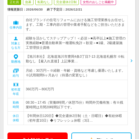
正社員
急募
転勤なし
完全週休2日制
女性のおしごと掲載中
情報更新日：2026/06/30
終了予定日：
2026/12/21
自社ブランドの住宅リフォームにおける施工管理業務をお任せし
ます。工期・工事内容の管理や業者手配などをご担当いただきま
仕事内容
す。
経験を活かしてステップアップ！＜必須＞■高卒以上■施工管理の
実務経験■普通自動車第一種運転免許＜歓迎＞■1級、2級建築施
対象と
工管理技士資格
なる方
【旭川本社】 北海道旭川市豊岡4条3丁目7-13 北海道札幌市 ※転
勤なし 【雇入れ直後】上記事業…
勤務地
月給：30万円～※経験・年齢・資格など考慮し優遇いたします。
※試用期間6ヶ月あり（待遇の変更なし）
給与
360万円～800万円
初年度
年収
08:30～17:45（実働8時間／休憩75分）時間外労働有無：有※残
勤務
時間
業時間は月間20時間以下です。
【年間休日120日】◆完全週休2日制（土・日曜日）◆有給休暇
休日
休暇
（初年度10日）◆リフレッシュ休暇（3日…