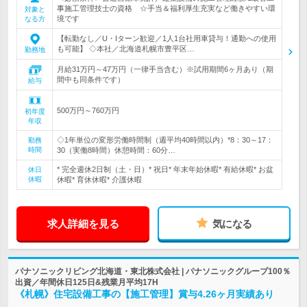
事施工管理技士の資格 ☆手当＆福利厚生充実など働きやすい環
対象と
境です
なる方
【転勤なし／U・Iターン歓迎／1人1台社用車貸与！通勤への使用
も可能】 ◇本社／北海道札幌市豊平区…
勤務地
月給31万円～47万円（一律手当含む）※試用期間6ヶ月あり（期
間中も同条件です）
給与
500万円～760万円
初年度
年収
◇1年単位の変形労働時間制（週平均40時間以内）*8：30～17：
勤務
時間
30（実働8時間）休憩時間：60分…
* 完全週休2日制（土・日）* 祝日* 年末年始休暇* 有給休暇* お盆
休日
休暇
休暇* 育休休暇* 介護休暇
求人詳細を見る
気になる
パナソニックリビング北海道・東北株式会社 | パナソニックグループ100％
出資／年間休日125日&残業月平均17H
《札幌》住宅設備工事の【施工管理】賞与4.26ヶ月実績あり