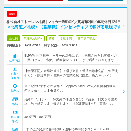
新着
株式会社モトーレン札幌 | マイカー通勤OK／賞与年2回／年間休日120日
＜北海道／札幌＞【営業職】インセンティブで稼げる環境です！
正社員
業種未経験OK
急募
学歴不問
第二新卒歓迎
情報更新日：2026/07/10
終了予定日：
2026/12/31
BMW/MINI正規ディーラーの店舗にて、ご来店されたお客様への
ご案内から、ご契約、納車後のフォローまで幅広く担当します！
仕事内容
【学歴不問／未経験歓迎】＜必須条件＞普通自動車免許（AT限定
対象と
不可）＜歓迎条件＞自動車の営業経験（国産、輸入車は不問）
なる方
※下記のいずれかの店舗 １.Sapporo-Nishi BMW／札幌市西区宮
の沢１条４丁目１番３号…
勤務地
月給19.7万円～（一律支給の手当を含む）※経験・能力を考慮の
上、当社規定により優遇します。※試用期間3ヶ月（期間中…
給与
300万円～800万円
初年度
年収
1年単位の変形労働時間制（週平均40時間以内）9：30～18：
勤務