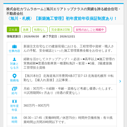
株式会社カワムラホーム | 旭川エリアトップクラスの実績を誇る総合住宅・
不動産会社
〈旭川・札幌〉【新築施工管理】初年度前年収保証制度あり！
正社員
急募
転勤なし
完全週休2日制
女性のおしごと掲載中
情報更新日：2026/06/30
終了予定日：
2026/12/21
新築注文住宅などの建築現場における、工程管理や資材・職人さ
んの手配、安全確認といった施工管理業務全般をお任せします。
仕事内容
経験を活かしてステップアップ！＜必須＞■高卒以上■施工管理の
実務経験■普通自動車第一種運転免許＜歓迎＞■1級、2級建築施
対象と
工管理技士資格
なる方
【旭川本社】 北海道旭川市豊岡4条3丁目7-13 北海道札幌市 ※転
勤なし 【雇入れ直後】上記事業…
勤務地
月給：30万円～※経験・年齢・資格など考慮し優遇いたします。
※試用期間6ヶ月あり（待遇の変更なし）
給与
360万円～800万円
初年度
年収
08:30～17:45（実働8時間／休憩75分）時間外労働有無：有※残
勤務
時間
業時間は月間20時間以下です。