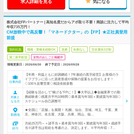
求人詳細を見る
気になる
株式会社FPパートナー | 高知名度だからアポ取り不要！商談に注力して平均
年収735万円！
CM放映中で高反響！「マネードクター」の【FP】★正社員登用
前提
契約社員
職種・業種未経験OK
急募
転勤なし
完全週休2日制
第二新卒歓迎
女性のおしごと掲載中
情報更新日：2026/06/30
終了予定日：
2026/09/28
【年商・利益ともに好調継続！7年連続の黒字経営】お客様のラ
イフプランに沿った資産形成や保険の提案をお任せします！
仕事内容
◇100％反響営業◇相談依頼多数
【経験を活かして”稼げる”FPに！】◆大卒以上◆金融業界での勤
務経験者◇残業月平均10時間◇基本賞与年3回＋業績賞与年3回◇
対象と
スケジュール自己調整可
なる方
★全国に「店舗」を展開！ 札幌、仙台、茨城、埼玉、千葉、東
京、神奈川、名古屋、大阪、兵庫、岡山、福…
勤務地
月給25万円～＋諸手当＋基本賞与年3回＋業績賞与年3回＋成績手
当※諸手当は前給を考慮の上、決定します。※平均年収：7…
給与