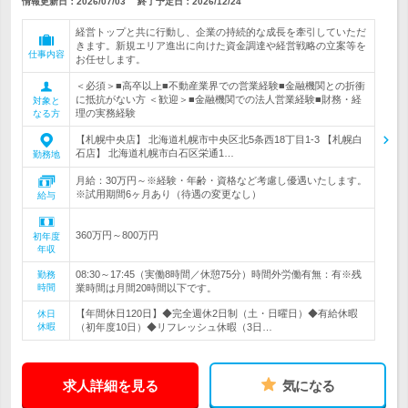
情報更新日：2026/07/03
終了予定日：
2026/12/24
経営トップと共に行動し、企業の持続的な成長を牽引していただ
きます。新規エリア進出に向けた資金調達や経営戦略の立案等を
仕事内容
お任せします。
＜必須＞■高卒以上■不動産業界での営業経験■金融機関との折衝
に抵抗がない方 ＜歓迎＞■金融機関での法人営業経験■財務・経
対象と
理の実務経験
なる方
【札幌中央店】 北海道札幌市中央区北5条西18丁目1-3 【札幌白
石店】 北海道札幌市白石区栄通1…
勤務地
月給：30万円～※経験・年齢・資格など考慮し優遇いたします。
※試用期間6ヶ月あり（待遇の変更なし）
給与
360万円～800万円
初年度
年収
08:30～17:45（実働8時間／休憩75分）時間外労働有無：有※残
勤務
時間
業時間は月間20時間以下です。
【年間休日120日】◆完全週休2日制（土・日曜日）◆有給休暇
休日
休暇
（初年度10日）◆リフレッシュ休暇（3日…
求人詳細を見る
気になる