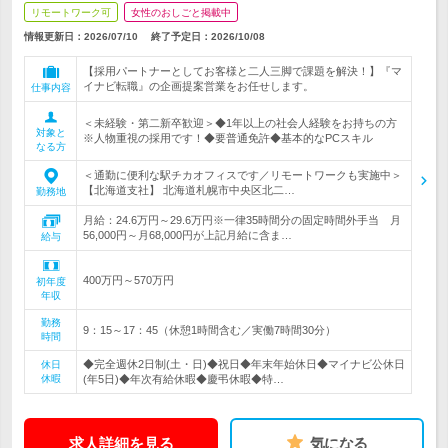
リモートワーク可
女性のおしごと掲載中
情報更新日：2026/07/10
終了予定日：
2026/10/08
【採用パートナーとしてお客様と二人三脚で課題を解決！】『マ
イナビ転職』の企画提案営業をお任せします。
仕事内容
＜未経験・第二新卒歓迎＞◆1年以上の社会人経験をお持ちの方
対象と
※人物重視の採用です！◆要普通免許◆基本的なPCスキル
なる方
＜通勤に便利な駅チカオフィスです／リモートワークも実施中＞
【北海道支社】 北海道札幌市中央区北二…
勤務地
月給：24.6万円～29.6万円※一律35時間分の固定時間外手当 月
56,000円～月68,000円が上記月給に含ま…
給与
400万円～570万円
初年度
年収
勤務
9：15～17：45（休憩1時間含む／実働7時間30分）
時間
◆完全週休2日制(土・日)◆祝日◆年末年始休日◆マイナビ公休日
休日
休暇
(年5日)◆年次有給休暇◆慶弔休暇◆特…
求人詳細を見る
気になる