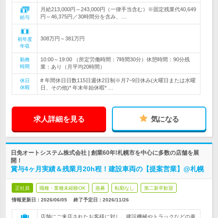
月給213,000円～243,000円（一律手当含む）※固定残業代40,649
円～46,375円／30時間分を含み、…
給与
308万円～381万円
初年度
年収
10:00～19:00 （所定労働時間：7時間30分）休憩時間：90分残
勤務
時間
業：あり（月平均20時間）
# 年間休日日数115日週休2日制※月7~9日休み(火曜日または水曜
休日
休暇
日、その他)* 年末年始休暇* …
求人詳細を見る
気になる
日免オートシステム株式会社 | 創業60年!札幌市を中心に多数の店舗を展
開！
賞与4ヶ月実績＆残業月20h程！建設車両の【提案営業】@札幌
正社員
職種・業種未経験OK
急募
転勤なし
第二新卒歓迎
情報更新日：2026/06/05
終了予定日：
2026/11/26
店舗にご来店されたお客様に対し、建設機械やトラックなどの車