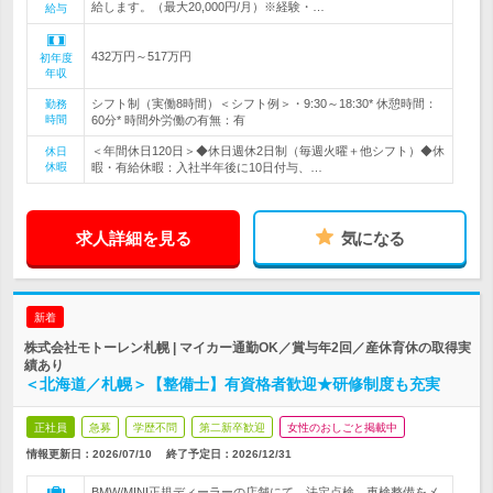
給します。（最大20,000円/月）※経験・…
給与
432万円～517万円
初年度
年収
シフト制（実働8時間）＜シフト例＞・9:30～18:30* 休憩時間：
勤務
時間
60分* 時間外労働の有無：有
＜年間休日120日＞◆休日週休2日制（毎週火曜＋他シフト）◆休
休日
休暇
暇・有給休暇：入社半年後に10日付与、…
求人詳細を見る
気になる
新着
株式会社モトーレン札幌 | マイカー通勤OK／賞与年2回／産休育休の取得実
績あり
＜北海道／札幌＞【整備士】有資格者歓迎★研修制度も充実
正社員
急募
学歴不問
第二新卒歓迎
女性のおしごと掲載中
情報更新日：2026/07/10
終了予定日：
2026/12/31
BMW/MINI正規ディーラーの店舗にて、法定点検、車検整備をメ