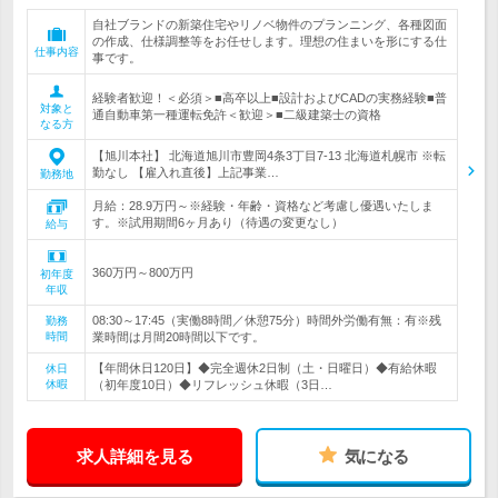
自社ブランドの新築住宅やリノベ物件のプランニング、各種図面
の作成、仕様調整等をお任せします。理想の住まいを形にする仕
仕事内容
事です。
経験者歓迎！＜必須＞■高卒以上■設計およびCADの実務経験■普
対象と
通自動車第一種運転免許＜歓迎＞■二級建築士の資格
なる方
【旭川本社】 北海道旭川市豊岡4条3丁目7-13 北海道札幌市 ※転
勤なし 【雇入れ直後】上記事業…
勤務地
月給：28.9万円～※経験・年齢・資格など考慮し優遇いたしま
す。※試用期間6ヶ月あり（待遇の変更なし）
給与
360万円～800万円
初年度
年収
08:30～17:45（実働8時間／休憩75分）時間外労働有無：有※残
勤務
時間
業時間は月間20時間以下です。
【年間休日120日】◆完全週休2日制（土・日曜日）◆有給休暇
休日
休暇
（初年度10日）◆リフレッシュ休暇（3日…
求人詳細を見る
気になる