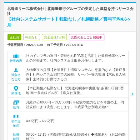
北海道リース株式会社 | 北海道銀行グループの安定した基盤を持つリース会
社
【社内システムサポート】転勤なし／札幌勤務／賞与平均4.6ヶ
月
正社員
転勤なし
完全週休2日制
女性のおしごと掲載中
情報更新日：2026/07/30
終了予定日：
2027/01/14
社内インフラの運用・管理からRPA等を活用した業務効率化ツー
ルの開発まで、社内システム全般をお任せします。
仕事内容
人物重視の採用【必須条件】情報システムに意欲的な方【歓迎条
件】社内システム部門での経験、サーバー等の知識【求める人物
対象と
像】主体的に行動できる方
なる方
【本社勤務／転勤なし】 北海道札幌市中央区南1条西10丁目3番
地 南一条道銀ビル5F 【雇入れ直後…
勤務地
月給24万6000円～39万5000円※経験や能力などを考慮の上、同
社規程により決定いたします。※残業代は別途支給い…
給与
409万円～655万円
初年度
年収
08:50～17:15（実働7時間25分/休憩60分）◆残業あり（月15時間
勤務
時間
以下）