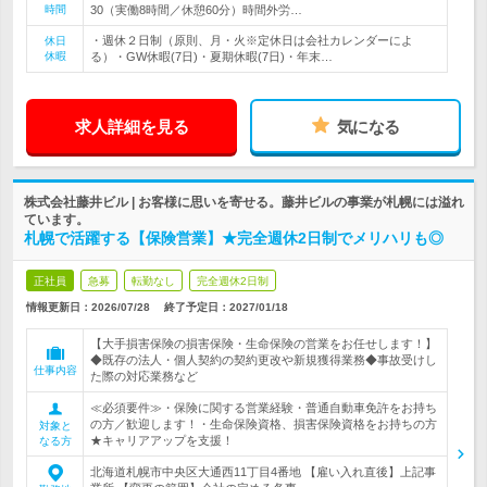
時間
30（実働8時間／休憩60分）時間外労…
・週休２日制（原則、月・火※定休日は会社カレンダーによ
休日
休暇
る）・GW休暇(7日)・夏期休暇(7日)・年末…
求人詳細を見る
気になる
株式会社藤井ビル | お客様に思いを寄せる。藤井ビルの事業が札幌には溢れ
ています。
札幌で活躍する【保険営業】★完全週休2日制でメリハリも◎
正社員
急募
転勤なし
完全週休2日制
情報更新日：2026/07/28
終了予定日：
2027/01/18
【大手損害保険の損害保険・生命保険の営業をお任せします！】
◆既存の法人・個人契約の契約更改や新規獲得業務◆事故受けし
仕事内容
た際の対応業務など
≪必須要件≫・保険に関する営業経験・普通自動車免許をお持ち
の方／歓迎します！・生命保険資格、損害保険資格をお持ちの方
対象と
★キャリアアップを支援！
なる方
北海道札幌市中央区大通西11丁目4番地 【雇い入れ直後】上記事