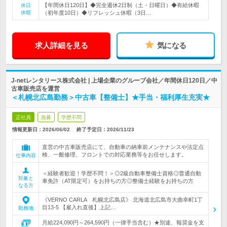
【年間休日120日】◆完全週休2日制（土・日曜日）◆有給休暇
休日
休暇
（初年度10日）◆リフレッシュ休暇（3日…
求人詳細を見る
気になる
J-netレンタリース株式会社 | 上場企業のグループ会社／年間休日120日／中
古車販売店を運営
＜札幌北広島勤務＞中古車【整備士】★手当・福利厚生充実★
正社員
急募
学歴不問
情報更新日：2026/06/02
終了予定日：
2026/11/23
直営の中古車販売店にて、自動車の納車前メンテナンスや法定点
検、一般修理、フロントでの対応業務等をお任せします。
仕事内容
＜経験者歓迎！学歴不問！＞◎2級自動車整備士資格◎普通自動
対象と
車免許（AT限定可）をお持ちの方◎整備士経験をお持ちの方
なる方
《VERNO CARLA 札幌北広島店》 北海道北広島市大曲幸町1丁
目13-5 【雇入れ直後】上記…
勤務地
月給224,090円～264,590円（一律手当含む）★別途、報奨金を支