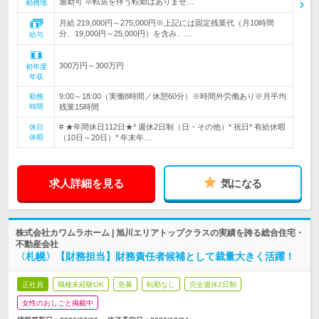
通勤可 ※転居を伴う転勤はありませ…
勤務地
月給 219,000円～275,000円※上記には固定残業代（月10時間
分、19,000円～25,000円）を含み、…
給与
300万円～300万円
初年度
年収
9:00～18:00（実働8時間／休憩60分）※時間外労働あり※月平均
勤務
時間
残業15時間
# ★年間休日112日★* 週休2日制（日・その他）* 祝日* 有給休暇
休日
休暇
（10日～20日）* 年末年…
求人詳細を見る
気になる
株式会社カワムラホーム | 旭川エリアトップクラスの実績を誇る総合住宅・
不動産会社
〈札幌〉【財務担当】財務責任者候補として裁量大きく活躍！
正社員
職種未経験OK
急募
転勤なし
完全週休2日制
女性のおしごと掲載中