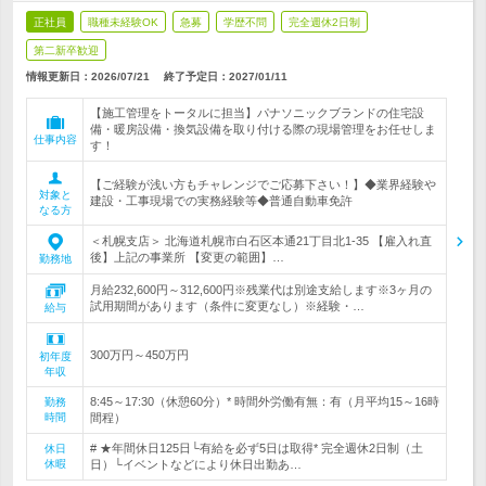
正社員
職種未経験OK
急募
学歴不問
完全週休2日制
第二新卒歓迎
情報更新日：2026/07/21
終了予定日：
2027/01/11
【施工管理をトータルに担当】パナソニックブランドの住宅設
備・暖房設備・換気設備を取り付ける際の現場管理をお任せしま
仕事内容
す！
【ご経験が浅い方もチャレンジでご応募下さい！】◆業界経験や
対象と
建設・工事現場での実務経験等◆普通自動車免許
なる方
＜札幌支店＞ 北海道札幌市白石区本通21丁目北1-35 【雇入れ直
後】上記の事業所 【変更の範囲】…
勤務地
月給232,600円～312,600円※残業代は別途支給します※3ヶ月の
試用期間があります（条件に変更なし）※経験・…
給与
300万円～450万円
初年度
年収
8:45～17:30（休憩60分）* 時間外労働有無：有（月平均15～16時
勤務
時間
間程）
# ★年間休日125日└有給を必ず5日は取得* 完全週休2日制（土
休日
休暇
日）└イベントなどにより休日出勤あ…