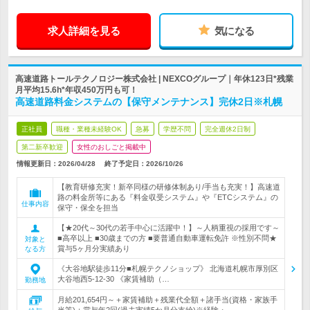
求人詳細を見る
気になる
高速道路トールテクノロジー株式会社 | NEXCOグループ｜年休123日*残業
月平均15.6h*年収450万円も可！
高速道路料金システムの【保守メンテナンス】完休2日※札幌
正社員
職種・業種未経験OK
急募
学歴不問
完全週休2日制
第二新卒歓迎
女性のおしごと掲載中
情報更新日：2026/04/28
終了予定日：
2026/10/26
【教育研修充実！新卒同様の研修体制あり/手当も充実！】高速道
路の料金所等にある『料金収受システム』や『ETCシステム』の
仕事内容
保守・保全を担当
【★20代～30代の若手中心に活躍中！】～人柄重視の採用です～
■高卒以上 ■30歳までの方 ■要普通自動車運転免許 ※性別不問★
対象と
賞与5ヶ月分実績あり
なる方
《大谷地駅徒歩11分■札幌テクノショップ》 北海道札幌市厚別区
大谷地西5-12-30 《家賃補助（…
勤務地
月給201,654円～＋家賃補助＋残業代全額＋諸手当(資格・家族手