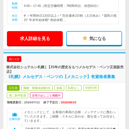
勤務
9:00～17:45（所定労働時間：7時間45分、休憩60分）
時間
# ＜年間休日120日以上＞* 完全週休2日制（土日休み）* 国民の祝
休日
休暇
日* 年末年始休暇* 有給休暇…
求人詳細を見る
気になる
残り1日
株式会社シュテルン札幌 | 【35年の歴史をもつメルセデス・ベンツ正規販売
店】
《札幌》メルセデス・ベンツの【メカニック】有資格者募集
正社員
職種・業種未経験OK
急募
転勤なし
学歴不問
第二新卒歓迎
女性のおしごと掲載中
情報更新日：2026/07/13
終了予定日：
2026/08/10
メカニックとして、お客様の車両の点検・メンテナンスに携わっ
ていただきます。ご経験・スキルに合わせ、順を追ってお任せし
仕事内容
ていきます。
【学歴不問／未経験歓迎！】《必須》普通自動車運転免許所持◆