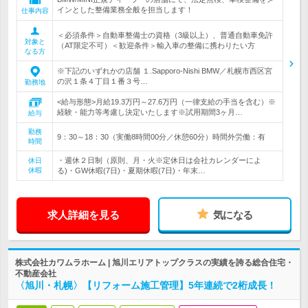
インとした整備業務全般を担当します！
仕事内容
＜必須条件＞自動車整備士の資格（3級以上）、普通自動車免許
対象と
（AT限定不可）＜歓迎条件＞輸入車の整備に携わりたい方
なる方
※下記のいずれかの店舗 １.Sapporo-Nishi BMW／札幌市西区宮
の沢１条４丁目１番３号…
勤務地
<給与形態>月給19.3万円～27.6万円（一律支給の手当を含む）※
経験・能力等考慮し決定いたします※試用期間3ヶ月…
給与
勤務
9：30～18：30（実働8時間00分／休憩60分）時間外労働：有
時間
・週休２日制（原則、月・火※定休日は会社カレンダーによ
休日
休暇
る)・GW休暇(7日)・夏期休暇(7日)・年末…
求人詳細を見る
気になる
株式会社カワムラホーム | 旭川エリアトップクラスの実績を誇る総合住宅・
不動産会社
〈旭川・札幌〉【リフォーム施工管理】5年連続で2桁成長！