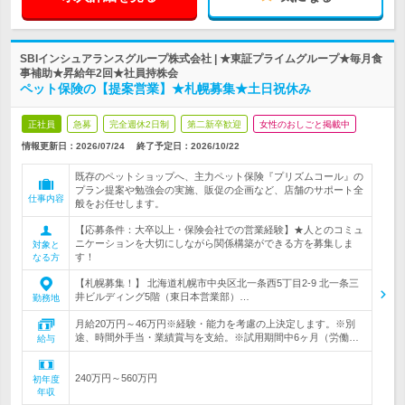
SBIインシュアランスグループ株式会社 | ★東証プライムグループ★毎月食
事補助★昇給年2回★社員持株会
ペット保険の【提案営業】★札幌募集★土日祝休み
正社員
急募
完全週休2日制
第二新卒歓迎
女性のおしごと掲載中
情報更新日：2026/07/24
終了予定日：
2026/10/22
既存のペットショップへ、主力ペット保険『プリズムコール』の
プラン提案や勉強会の実施、販促の企画など、店舗のサポート全
仕事内容
般をお任せします。
【応募条件：大卒以上・保険会社での営業経験】★人とのコミュ
ニケーションを大切にしながら関係構築ができる方を募集しま
対象と
す！
なる方
【札幌募集！】 北海道札幌市中央区北一条西5丁目2-9 北一条三
井ビルディング5階（東日本営業部）…
勤務地
月給20万円～46万円※経験・能力を考慮の上決定します。※別
途、時間外手当・業績賞与を支給。※試用期間中6ヶ月（労働…
給与
240万円～560万円
初年度
年収