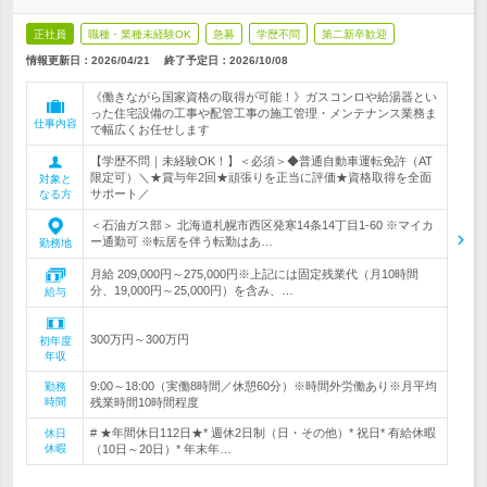
正社員
職種・業種未経験OK
急募
学歴不問
第二新卒歓迎
情報更新日：2026/04/21
終了予定日：
2026/10/08
《働きながら国家資格の取得が可能！》ガスコンロや給湯器とい
った住宅設備の工事や配管工事の施工管理・メンテナンス業務ま
仕事内容
で幅広くお任せします
【学歴不問｜未経験OK！】＜必須＞◆普通自動車運転免許（AT
限定可）＼★賞与年2回★頑張りを正当に評価★資格取得を全面
対象と
サポート／
なる方
＜石油ガス部＞ 北海道札幌市西区発寒14条14丁目1-60 ※マイカ
ー通勤可 ※転居を伴う転勤はあ…
勤務地
月給 209,000円～275,000円※上記には固定残業代（月10時間
分、19,000円～25,000円）を含み、…
給与
300万円～300万円
初年度
年収
9:00～18:00（実働8時間／休憩60分）※時間外労働あり※月平均
勤務
時間
残業時間10時間程度
# ★年間休日112日★* 週休2日制（日・その他）* 祝日* 有給休暇
休日
休暇
（10日～20日）* 年末年…