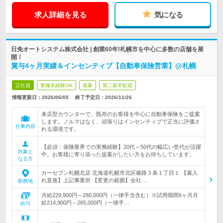
求人詳細を見る
気になる
日免オートシステム株式会社 | 創業60年!札幌市を中心に多数の店舗を展
開！
賞与4ヶ月実績＆インセンティブ【自動車保険営業】@札幌
正社員
業種未経験OK
急募
第二新卒歓迎
情報更新日：2026/06/05
終了予定日：
2026/11/26
来店型カウンターで、既存のお客様を中心に自動車保険をご提案
します。ノルマはなく、頑張りはインセンティブで正当に評価さ
仕事内容
れる環境です。
【必須：保険業界での実務経験】20代～50代の幅広い世代が活躍
対象と
中。お客様に寄り添った提案がしたい方をお待ちしています。
なる方
カーセブン札幌北店 北海道札幌市北区篠路３条１丁目１ 【雇入
れ直後】上記事業所 【変更の範囲】会社…
勤務地
月給229,900円～280,000円（一律手当含む）※試用期間6ヶ月月
給214,900円～265,000円（一律手…
給与