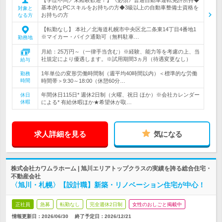
基本的なPCスキルをお持ちの方◆3級以上の自動車整備士資格を
対象と
お持ちの方
なる方
【転勤なし】 本社／北海道札幌市中央区北二条東14丁目4番地1
※マイカー・バイク通勤可（無料駐車…
勤務地
月給：25万円～（一律手当含む）※経験、能力等を考慮の上、当
社規定により優遇します。※試用期間3ヵ月（待遇変更なし）
給与
1年単位の変形労働時間制（週平均40時間以内）＜標準的な労働
勤務
時間
時間帯＞9:30～18:00（休憩60分…
年間休日115日* 週休2日制（火曜、祝日 ほか）※会社カレンダー
休日
休暇
による* 有給休暇ほか★希望休が取…
求人詳細を見る
気になる
株式会社カワムラホーム | 旭川エリアトップクラスの実績を誇る総合住宅・
不動産会社
〈旭川・札幌〉【設計職】新築・リノベーション住宅が中心！
正社員
急募
転勤なし
完全週休2日制
女性のおしごと掲載中
情報更新日：2026/06/30
終了予定日：
2026/12/21