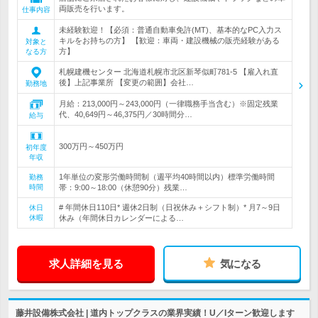
両販売を行います。
仕事内容
未経験歓迎！【必須：普通自動車免許(MT)、基本的なPC入力ス
キルをお持ちの方】 【歓迎：車両・建設機械の販売経験がある
対象と
方】
なる方
札幌建機センター 北海道札幌市北区新琴似町781-5 【雇入れ直
後】上記事業所 【変更の範囲】会社…
勤務地
月給：213,000円～243,000円（一律職務手当含む）※固定残業
代、40,649円～46,375円／30時間分…
給与
300万円～450万円
初年度
年収
1年単位の変形労働時間制（週平均40時間以内）標準労働時間
勤務
時間
帯：9:00～18:00（休憩90分）残業…
# 年間休日110日* 週休2日制（日祝休み＋シフト制）* 月7～9日
休日
休暇
休み（年間休日カレンダーによる…
求人詳細を見る
気になる
藤井設備株式会社 | 道内トップクラスの業界実績！U／Iターン歓迎します