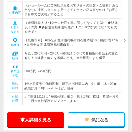
《ショールームにご来店されるお客さまへの接客・ご提案》あな
たなりの接客スタイルを見つけてください◎大事なのは「お客さ
仕事内容
ま目線でご説明」すること
＜未経験者 & U・Iターン歓迎＞車に詳しくなくてもOK！◆35歳
以下の方 ◆要普通自動車運転免許 ★クルマの知識はなくても大
対象と
丈夫です
なる方
【札幌市内】 ■白石店 北海道札幌市白石区本通18丁目南2番17号
■白石中央店 北海道札幌市白石…
勤務地
月給：20.3万円～28.8万円※実績に応じて各種販売奨励金の支給
有り！※経験・能力を考慮のうえ、当社規定により優遇…
給与
300万円～450万円
初年度
年収
1年単位変形労働時間制（週平均40時間以内）9：15～18：00★
勤務
時間
残業は月平均15～20ｈほど。自身…
# 年間休日117日* 毎週火曜、第２・第３水曜、祝日、希望休月０
休日
休暇
～２日※当社業務カレンダーによる*…
求人詳細を見る
気になる