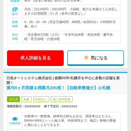
業所 【変更の範囲】会社の定める各事…
勤務地
月給：210,000円～250,000円 ※経験、能力を考慮のうえ決定し
ます※試用期間：3ヶ月（条件の変更なし）
給与
9：00～18：00（所定労働時間：8時間／休憩60分）※時間外労
勤務
時間
働：有り
・完全週休2日制（土日）・年末年始休暇・有給休暇・慶弔休
休日
休暇
暇・育児休暇・介護休暇
求人詳細を見る
気になる
日免オートシステム株式会社 | 創業60年!札幌市を中心に多数の店舗を展
開！
賞与4ヶ月実績＆残業月20h程！【自動車整備士】@札幌
正社員
急募
転勤なし
第二新卒歓迎
情報更新日：2026/06/30
終了予定日：
2026/12/21
自動車の一般整備、納車前点検をお任せ。国産車はもちろん、
BMWやMINIといった輸入車、特殊車両まで、幅広い車種の整備
仕事内容
に携わることができます。