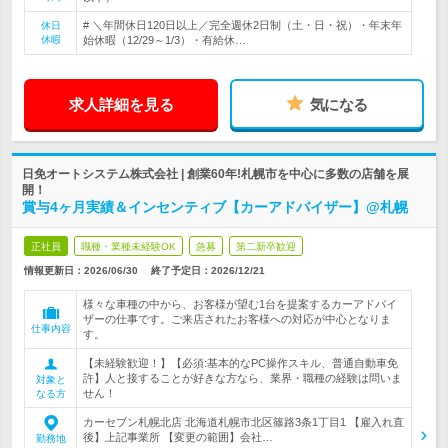
# ＼年間休日120日以上／完全週休2日制（土・日・祝）・年末年
休日
休暇
始休暇（12/29～1/3）・有給休…
求人詳細を見る
気になる
日免オートシステム株式会社 | 創業60年!札幌市を中心に多数の店舗を展
開！
賞与4ヶ月実績＆インセンティブ【カーアドバイザー】@札幌
正社員
職種・業種未経験OK
急募
第二新卒歓迎
情報更新日：2026/06/30
終了予定日：
2026/12/21
様々な車種の中から、お客様が望む1台を提案するカーアドバイ
ザーの仕事です。ご来店されたお客様への対応が中心となりま
仕事内容
す。
【未経験歓迎！】【必須:基本的なPC操作スキル、普通自動車免
許】人と接することが好きな方なら、業界・職種の経験は問いま
対象と
せん！
なる方
カーセブン札幌北店 北海道札幌市北区篠路3条1丁目1 【雇入れ直
後】上記事業所 【変更の範囲】会社…
勤務地