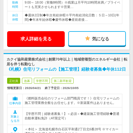
9:00～ 18:00（実働8時間）※残業は月平均10時間未満／プライベ
勤務
時間
ートも充実させられます※営業…
◆週休2日制◆年次有給休暇※平均有給消化日数：５日～10日(年
休日
休暇
間)◆年末年始休暇◆慶弔休暇◆産前産後…
求人詳細を見る
気になる
カクイ協和産業株式会社 | 創業70年以上｜地域密着型のエネルギー会社｜転
居を伴う転勤なし
《札幌》住宅リフォームの【施工管理】経験者募集◆年休112日
正社員
急募
学歴不問
第二新卒歓迎
情報更新日：2026/04/21
終了予定日：
2026/10/05
《燃料販売会社のリフォーム部門職員です！》住宅リフォームの
施工管理業務全般をお任せします。※新築案件はありません。
仕事内容
【学歴不問｜経験者募集！】＜必須＞◆建築施工管理経験◆普通
対象と
自動車運転免許（AT限定可）
なる方
＜本社＞ 北海道札幌市白石区平和通2丁目北6番28号 ※マイカー