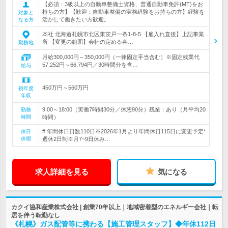
【必須：3級以上の自動車整備士資格、普通自動車免許(MT)をお
持ちの方】【歓迎：自動車整備の実務経験をお持ちの方】経験を
対象と
活かして働きたい方歓迎。
なる方
本社 北海道札幌市北区東茨戸一条1-8-5 【雇入れ直後】上記事業
所 【変更の範囲】会社の定める各…
勤務地
月給300,000円～350,000円（一律固定手当含む）※固定残業代
57,252円～66,794円／30時間分を含…
給与
450万円～560万円
初年度
年収
9:00～18:00（実働7時間30分／休憩90分）残業：あり（月平均20
勤務
時間
時間）
# 年間休日日数110日※2026年1月より年間休日115日に変更予定*
休日
休暇
週休2日制※月7~9日休み…
求人詳細を見る
気になる
カクイ協和産業株式会社 | 創業70年以上｜地域密着型のエネルギー会社｜転
居を伴う転勤なし
《札幌》ガス配管等に携わる【施工管理スタッフ】◆年休112日