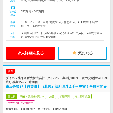
当等)＋賞与年2回(過去実績5か月分支給)※経験・…
給与
350万円～500万円
初年度
年収
9：00～17：30（実働7時間30分／休憩60分）# ★残業は全体平
勤務
時間
均で月15.6時間です。
★年間休日123日（2025年度）■完全週休2日制■祝日■年次有給休
休日
休暇
暇 最大27日/年 付与■特別休…
求人詳細を見る
気になる
新着
ダイハツ北海道販売株式会社 | ダイハツ工業(株)100％出資の安定性/WEB面
接可/残業15～20時間程
未経験歓迎【営業職】（札幌）福利厚生&手当充実！学歴不問★
正社員
職種・業種未経験OK
急募
学歴不問
第二新卒歓迎
女性のおしごと掲載中
情報更新日：2026/07/07
終了予定日：
2026/12/28