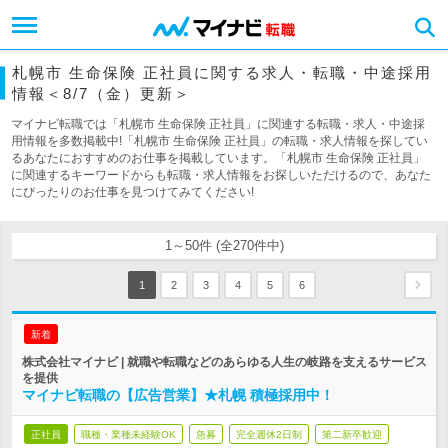
札幌市 生命保険 正社員に関する求人・転職・中途採用
情報＜8/7（金）更新＞
マイナビ転職では「札幌市 生命保険 正社員」に関連する転職・求人・中途採
用情報を多数掲載中!「札幌市 生命保険 正社員」の転職・求人情報を探してい
るあなたにおすすめのお仕事を掲載しています。「札幌市 生命保険 正社員」
に関連するキーワードからも転職・求人情報をお探しいただけるので、あなた
にぴったりのお仕事を見つけてみてください!
1～50件 (全270件中)
1
2
3
4
5
6
新着
株式会社マイナビ | 就職や転職などのあらゆる人生の岐路を支えるサービス
を提供
マイナビ転職の【広告営業】★札幌 積極採用中！
正社員
職種・業種未経験OK
急募
完全週休2日制
第二新卒歓迎