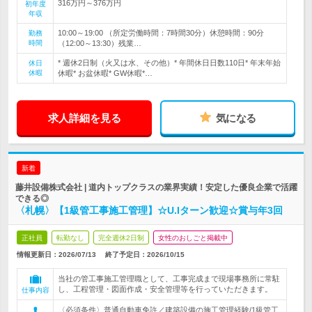
316万円～376万円
初年度
年収
10:00～19:00 （所定労働時間：7時間30分）休憩時間：90分
勤務
時間
（12:00～13:30）残業…
* 週休2日制（火又は水、その他）* 年間休日日数110日* 年末年始
休日
休暇
休暇* お盆休暇* GW休暇*…
求人詳細を見る
気になる
新着
藤井設備株式会社 | 道内トップクラスの業界実績！安定した優良企業で活躍
できる◎
〈札幌〉【1級管工事施工管理】☆U.Iターン歓迎☆賞与年3回
正社員
転勤なし
完全週休2日制
女性のおしごと掲載中
情報更新日：2026/07/13
終了予定日：
2026/10/15
当社の管工事施工管理職として、工事完成まで現場事務所に常駐
し、工程管理・図面作成・安全管理等を行っていただきます。
仕事内容
〈必須条件〉普通自動車免許／建築設備の施工管理経験/1級管工