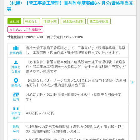
〈札幌〉【管工事施工管理】賞与昨年度実績6ヶ月分/資格手当充
実
正社員
転勤なし
学歴不問
完全週休2日制
第二新卒歓迎
女性のおしごと掲載中
情報更新日：2026/07/13
終了予定日：
2026/11/26
当社の管工事施工管理職として、工事完成まで現場事務所に常駐
し、工程管理・図面作成・安全管理等を行っていただきます。
仕事内容
〈必須条件〉普通自動車免許／建築設備の施工管理経験〈歓迎条
件〉管工事施工管理技士の資格など ☆手当＆福利厚生充実など
対象と
働きやすい環境です
なる方
【転勤なし／U・Iターン歓迎／1人1台社用車貸与！通勤への使用
も可能】 ◇本社／北海道札幌市豊平区…
勤務地
月給24万円～52万円※試用期間6ヶ月あり（期間中も同条件で
す）
給与
400万円～700万円
初年度
年収
◇1年単位の変形労働時間制（週平均40時間以内）*8：30～17：
勤務
時間
30（実働8時間）休憩時間：60分…