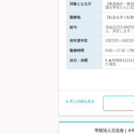
対象となる方
【教員免許・教員
識を学生たちに伝
勤務地
【転居を伴う転勤
給与
月給21万3,40
上、決定します…
初年度年収
330万円～500万
勤務時間
9:00～17:3
休日・休暇
# ★年間休日1
た場合…
求人詳細を見る
学校法人立志舎 | 