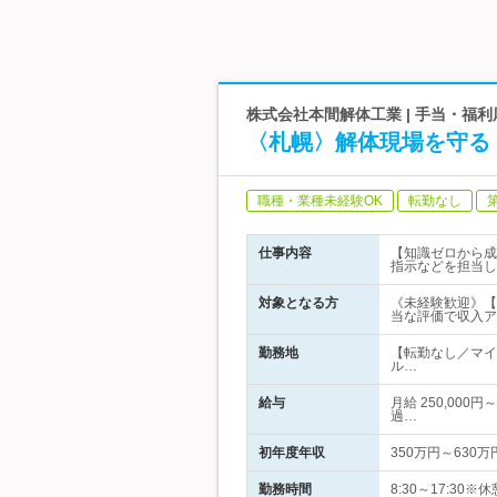
株式会社本間解体工業 | 手当・福
〈札幌〉解体現場を守る
職種・業種未経験OK
転勤なし
仕事内容
【知識ゼロから成
指示などを担当し
対象となる方
《未経験歓迎》【
当な評価で収入ア
勤務地
【転勤なし／マイ
ル…
給与
月給 250,000
過…
初年度年収
350万円～630万
勤務時間
8:30～17:30※休憩