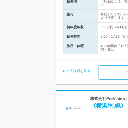
勤務地
【転勤なし！バス
ス…
給与
月給250,278
より決定します…
初年度年収
350万円～400万
勤務時間
9:00～17:3
休日・休暇
# ＜年間休日1
暇・慶…
求人詳細を見る
株式会社ProVisi
《横浜/札幌》