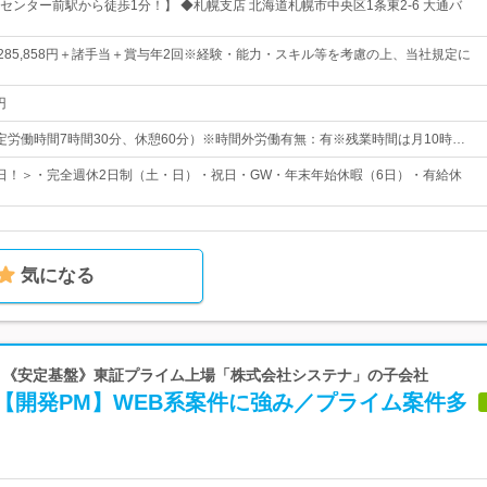
センター前駅から徒歩1分！】 ◆札幌支店 北海道札幌市中央区1条東2-6 大通バ
円～285,858円＋諸手当＋賞与年2回※経験・能力・スキル等を考慮の上、当社規定に
円
0（所定労働時間7時間30分、休憩60分）※時間外労働有無：有※残業時間は月10時…
25日！＞・完全週休2日制（土・日）・祝日・GW・年末年始休暇（6日）・有給休
気になる
on | 《安定基盤》東証プライム上場「株式会社システナ」の子会社
【開発PM】WEB系案件に強み／プライム案件多