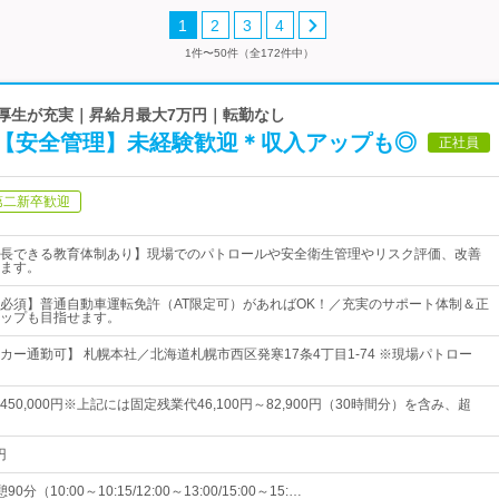
1
2
3
4
1件〜50件（全172件中）
利厚生が充実｜昇給月最大7万円｜転勤なし
【安全管理】未経験歓迎＊収入アップも◎
正社員
第二新卒歓迎
長できる教育体制あり】現場でのパトロールや安全衛生管理やリスク評価、改善
ます。
必須】普通自動車運転免許（AT限定可）があればOK！／充実のサポート体制＆正
ップも目指せます。
カー通勤可】 札幌本社／北海道札幌市西区発寒17条4丁目1‐74 ※現場パトロー
円～450,000円※上記には固定残業代46,100円～82,900円（30時間分）を含み、超
円
90分（10:00～10:15/12:00～13:00/15:00～15:…