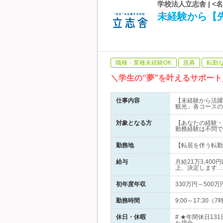
学校法人立志舎 | 
未経験から【先
職種・業種未経験OK
急募
転勤
＼学生の“夢”を叶えるサポー
仕事内容
【未経験から活躍
観光」各コースの
対象となる方
【あなたの経験・
勤務経験は不問で
勤務地
【転居を伴う転勤
給与
月給21万3,40
上、決定します…
初年度年収
330万円～500万
勤務時間
9:00～17:3
休日・休暇
# ★年間休日1