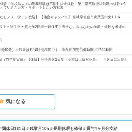
経験・学校法人での勤務経験は不問】◎未経験・第二新卒歓迎◎前職の経験や知
えていきたい方・サポートしたい方歓迎
なし／U・Iターン歓迎】 【仙台キャンパス】 宮城県仙台市青葉区中央1-1-6
0円以上 + 諸手当 + 賞与年2回※一律住宅手当含む。※あなたの年齢・経験を考慮の
円
0（7時間40分）※残業は月10時間程度です。※年間所定労働時間／1794時間
31日（前年度実績）【休日】完全週休2日制（基本は土日祝休み） ※休日に出勤し
気になる
＃年間休日131日＃残業月10h＃長期休暇も確保＃賞与4ヶ月分支給