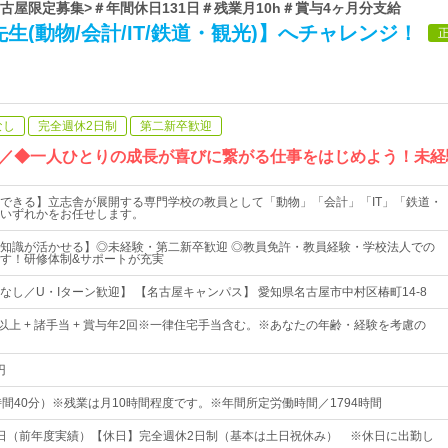
<名古屋限定募集>＃年間休日131日＃残業月10h＃賞与4ヶ月分支給
生(動物/会計/IT/鉄道・観光)】へチャレンジ！
なし
完全週休2日制
第二新卒歓迎
ト／◆一人ひとりの成長が喜びに繋がる仕事をはじめよう！未経
できる】立志舎が展開する専門学校の教員として「動物」「会計」「IT」「鉄道・
いずれかをお任せします。
知識が活かせる】◎未経験・第二新卒歓迎 ◎教員免許・教員経験・学校法人での
す！研修体制&サポートが充実
なし／U・Iターン歓迎】 【名古屋キャンパス】 愛知県名古屋市中村区椿町14-8
0円以上 + 諸手当 + 賞与年2回※一律住宅手当含む。※あなたの年齢・経験を考慮の
円
0（7時間40分）※残業は月10時間程度です。※年間所定労働時間／1794時間
31日（前年度実績）【休日】完全週休2日制（基本は土日祝休み） ※休日に出勤し