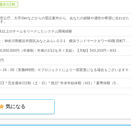
週休2日制
官公庁、大手SIerなどからの受託案件から、あなたの経験や適性や希望に合わせた
す。
名以上のチームをリードしたシステム開発経験
社：神奈川県横浜市西区みなとみらい2-2-1 横浜ランドマークタワー40階 田町T…
0~10,000,000円（年俸制：年俸の1/12を月々支給）【月額】543,333円～833…
万円
0～18：00（実働8時間）※プロジェクトにより一部変更になる場合もございます※
5日】* 完全週休2日制（土・日）* 祝日* 年末年始休暇（4日）* 夏季休暇（5…
気になる