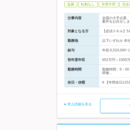
急募
転勤なし
学歴不問
完全
仕事内容
全国の大手企業、
案件をお任せしま
対象となる方
【必須スキル】5
勤務地
以下いずれか 本
給与
年収:6,520,00
初年度年収
652万円～1000
勤務時間
勤務時間：9：0
研修…
休日・休暇
# 【年間休日12
求人詳細を見る