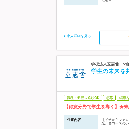
た場合…
求人詳細を見る
学校法人立志舎 | <
学生の未来を共
職種・業種未経験OK
急募
転勤
【得意分野で学生を導く】★未
仕事内容
【イチからフォロ
光」各コースのい