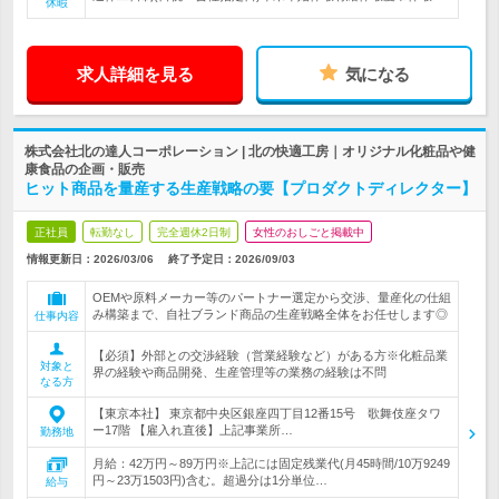
休暇
求人詳細を見る
気になる
株式会社北の達人コーポレーション | 北の快適工房｜オリジナル化粧品や健
康食品の企画・販売
ヒット商品を量産する生産戦略の要【プロダクトディレクター】
正社員
転勤なし
完全週休2日制
女性のおしごと掲載中
情報更新日：2026/03/06
終了予定日：
2026/09/03
OEMや原料メーカー等のパートナー選定から交渉、量産化の仕組
み構築まで、自社ブランド商品の生産戦略全体をお任せします◎
仕事内容
【必須】外部との交渉経験（営業経験など）がある方※化粧品業
対象と
界の経験や商品開発、生産管理等の業務の経験は不問
なる方
【東京本社】 東京都中央区銀座四丁目12番15号 歌舞伎座タワ
ー17階 【雇入れ直後】上記事業所…
勤務地
月給：42万円～89万円※上記には固定残業代(月45時間/10万9249
円～23万1503円)含む。超過分は1分単位…
給与