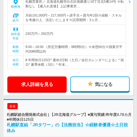
札幌営業所／ 北海道札幌市白石区南郷通り18丁目北5番14号 ※転
勤なし 【雇入れ直後】上記事業所…
勤務地
月給191,000円～217,000円＋諸手当＋賞与年2回※経験・スキル
を考慮の上、決定いたします※試用期間：3ヵ月…
給与
230万円～250万円
初年度
年収
9:00～18:00 （所定労働時間：8時間0分）※休憩60分※残業月平
勤務
時間
均30時間以内
# 年間休日125日* 週休2日制（土日／会社カレンダーによる）* 祝
休日
休暇
日* 夏季休暇（3日）* 年末…
求人詳細を見る
気になる
新着
札幌駅総合開発株式会社 | 【JR北海道グループ】■賞与実績:昨年度4.78カ月
■年間休日125日
札幌駅直結「JRタワー」の【法務担当】☆経験者優遇☆土日祝
休み