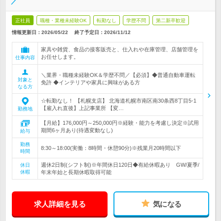
／
正社員
職種・業種未経験OK
転勤なし
学歴不問
第二新卒歓迎
情報更新日：2026/05/22
終了予定日：
2026/11/12
家具や雑貨、食品の接客販売と、仕入れや在庫管理、店舗管理を
お任せします。
仕事内容
＼業界・職種未経験OK＆学歴不問／【必須】◆普通自動車運転
対象と
免許 ◆インテリアや家具に興味がある方
なる方
☆転勤なし！ 【札幌支店】 北海道札幌市南区南30条西8丁目5-1
【雇入れ直後】上記事業所 【変…
勤務地
【月給】176,000円～250,000円※経験・能力を考慮し決定※試用
期間6ヶ月あり(待遇変動なし)
給与
勤務
8:30～18:00(実働：8時間・休憩90分)※残業月20時間以下
時間
週休2日制(シフト制)※年間休日120日◆有給休暇あり GW/夏季/
休日
休暇
年末年始と長期休暇取得可能
求人詳細を見る
気になる