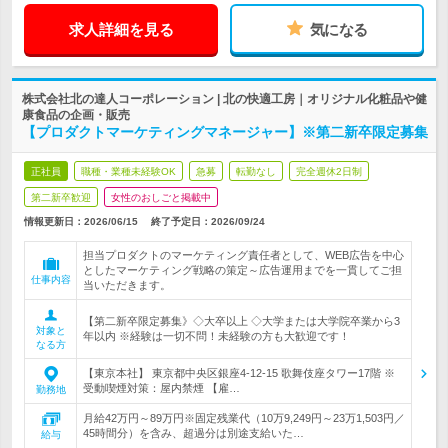
求人詳細を見る
気になる
株式会社北の達人コーポレーション | 北の快適工房｜オリジナル化粧品や健
康食品の企画・販売
【プロダクトマーケティングマネージャー】※第二新卒限定募集
正社員
職種・業種未経験OK
急募
転勤なし
完全週休2日制
第二新卒歓迎
女性のおしごと掲載中
情報更新日：2026/06/15
終了予定日：
2026/09/24
担当プロダクトのマーケティング責任者として、WEB広告を中心
としたマーケティング戦略の策定～広告運用までを一貫してご担
仕事内容
当いただきます。
【第二新卒限定募集》◇大卒以上 ◇大学または大学院卒業から3
対象と
年以内 ※経験は一切不問！未経験の方も大歓迎です！
なる方
【東京本社】 東京都中央区銀座4-12-15 歌舞伎座タワー17階 ※
受動喫煙対策：屋内禁煙 【雇…
勤務地
月給42万円～89万円※固定残業代（10万9,249円～23万1,503円／
45時間分）を含み、超過分は別途支給いた…
給与