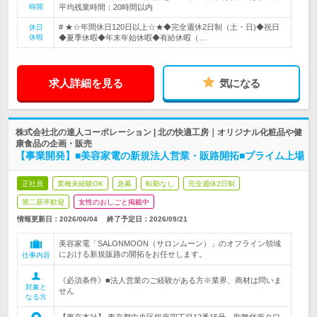
時間
平均残業時間：20時間以内
# ★☆年間休日120日以上☆★◆完全週休2日制（土・日)◆祝日
休日
休暇
◆夏季休暇◆年末年始休暇◆有給休暇（…
求人詳細を見る
気になる
株式会社北の達人コーポレーション | 北の快適工房｜オリジナル化粧品や健
康食品の企画・販売
【事業開発】■美容家電の新規法人営業・販路開拓■プライム上場
正社員
業種未経験OK
急募
転勤なし
完全週休2日制
第二新卒歓迎
女性のおしごと掲載中
情報更新日：2026/06/04
終了予定日：
2026/09/21
美容家電「SALONMOON（サロンムーン）」のオフライン領域
における新規販路の開拓をお任せします。
仕事内容
《必須条件》■法人営業のご経験がある方※業界、商材は問いま
対象と
せん
なる方