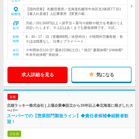
なる方
【国内営業】 札幌営業所／北海道札幌市中央区北3条西7丁目1
【雇入れ直後】上記事業所 【変更の範…
勤務地
月給／201,500円以上＋諸手当＋賞与※経験や能力を考慮のうえ
決定いたします。※上記はあくまでも最低保障です。※試…
給与
8：30～17：15（実働8時間／休憩45分）※時間外労働有無：有
勤務
時間
※ほぼ残業なし、仕事とプライベート…
※年間休日110 日* 週休2日制(土日）* 祝日* 夏期休暇* GW休暇*
休日
休暇
年末年始休暇* 有給休…
求人詳細を見る
気になる
新着
北雄ラッキー株式会社 | 上場企業◆設立から30年以上◆北海道に根ざしたス
ーパー
スーパーでの【惣菜部門製造ライン】◆責任者候補◆経験者歓
迎！
正社員