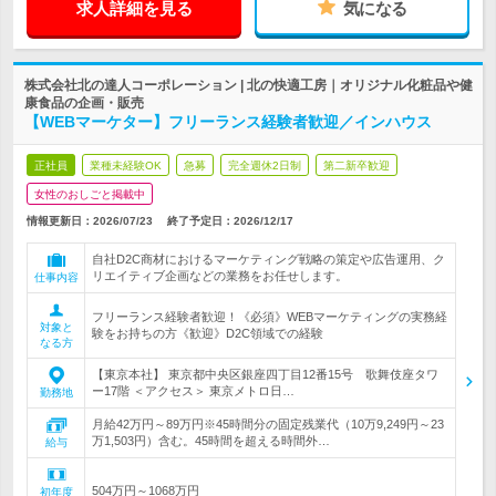
求人詳細を見る
気になる
株式会社北の達人コーポレーション | 北の快適工房｜オリジナル化粧品や健
康食品の企画・販売
【WEBマーケター】フリーランス経験者歓迎／インハウス
正社員
業種未経験OK
急募
完全週休2日制
第二新卒歓迎
女性のおしごと掲載中
情報更新日：2026/07/23
終了予定日：
2026/12/17
自社D2C商材におけるマーケティング戦略の策定や広告運用、ク
リエイティブ企画などの業務をお任せします。
仕事内容
フリーランス経験者歓迎！《必須》WEBマーケティングの実務経
対象と
験をお持ちの方《歓迎》D2C領域での経験
なる方
【東京本社】 東京都中央区銀座四丁目12番15号 歌舞伎座タワ
ー17階 ＜アクセス＞ 東京メトロ日…
勤務地
月給42万円～89万円※45時間分の固定残業代（10万9,249円～23
万1,503円）含む。45時間を超える時間外…
給与
504万円～1068万円
初年度