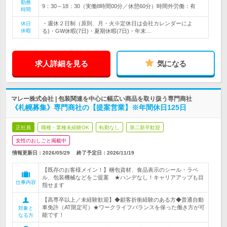
勤務
9：30～18：30（実働8時間00分／休憩60分）時間外労働：有
時間
・週休２日制（原則、月・火※定休日は会社カレンダーによ
休日
休暇
る)・GW休暇(7日)・夏期休暇(7日)・年末…
求人詳細を見る
気になる
マレー株式会社 | 包装関連を中心に幅広い商品を取り扱う専門商社
《札幌募集》専門商社の【提案営業】※年間休日125日
正社員
職種・業種未経験OK
転勤なし
第二新卒歓迎
女性のおしごと掲載中
情報更新日：2026/05/29
終了予定日：
2026/11/19
【既存のお客様メイン！】梱包資材、食品表示のシール・ラベ
ル、包装機械などをご提案 ★ハンデなし！キャリアアップも目
仕事内容
指せます
【高専卒以上／未経験歓迎】◆顧客折衝経験のある方◆普通自動
車免許（AT限定可）★ワークライフバランスを保った働き方が可
対象と
能です！
なる方