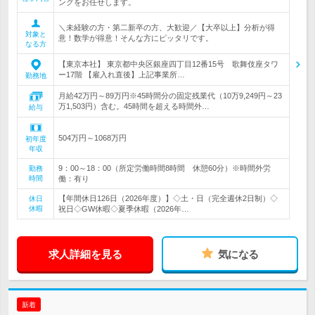
ングをお任せします。
＼未経験の方・第二新卒の方、大歓迎／【大卒以上】分析が得
対象と
意！数学が得意！そんな方にピッタリです。
なる方
【東京本社】 東京都中央区銀座四丁目12番15号 歌舞伎座タワ
ー17階 【雇入れ直後】上記事業所…
勤務地
月給42万円～89万円※45時間分の固定残業代（10万9,249円～23
万1,503円）含む。45時間を超える時間外…
給与
504万円～1068万円
初年度
年収
9：00～18：00（所定労働時間8時間 休憩60分）※時間外労
勤務
時間
働：有り
【年間休日126日（2026年度）】◇土・日（完全週休2日制）◇
休日
休暇
祝日◇GW休暇◇夏季休暇（2026年…
求人詳細を見る
気になる
新着