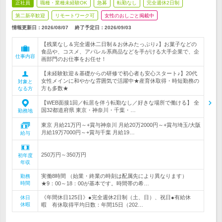
正社員
職種・業種未経験OK
急募
転勤なし
完全週休2日制
第二新卒歓迎
リモートワーク可
女性のおしごと掲載中
情報更新日：2026/08/07
終了予定日：
2026/09/03
【残業なし＆完全週休二日制＆お休みたっぷり♪】お菓子などの
食品や、コスメ、アパレル系商品などを手がける大手企業で、企
仕事内容
画部門のお仕事をお任せ！
【未経験歓迎＆基礎からの研修で初心者も安心スタート♪】20代
女性メインに和やかな雰囲気で活躍中★産育休取得・時短勤務の
対象と
方も多数★
なる方
【WEB面接1回／転居を伴う転勤なし／好きな場所で働ける】 全
国32都道府県 東京・神奈川・千葉・…
勤務地
東京 月給21万円～+賞与神奈川 月給20万2000円～+賞与埼玉/大阪
月給19万7000円～+賞与千葉 月給19…
給与
250万円～350万円
初年度
年収
実働8時間 （始業・終業の時刻は配属先により異なります）
勤務
時間
★9：00～18：00が基本です。時間帯の希…
《年間休日125日》●完全週休2日制（土、日）、祝日●有給休
休日
休暇
暇 有休取得平均日数：年間15日（202…