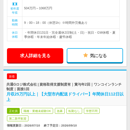
504万円～1068万円
初年度
年収
勤務
9：00～18：00（休憩1h）※時間外労働あり
時間
・年間休日131日・完全週休2日制(土・日)・祝日・GW休暇・夏
休日
休暇
季休暇・年末年始休暇・慶弔休暇
求人詳細を見る
気になる
新着
共通Gロジ株式会社 | 資格取得支援制度有｜賞与年2回｜ワンコインランチ
制度｜面接1回
月収25万円以上｜【大型市内配送ドライバー】年間休日112日以
上
正社員
職種・業種未経験OK
急募
転勤なし
学歴不問
第二新卒歓迎
情報更新日：2026/07/10
終了予定日：
2026/09/10