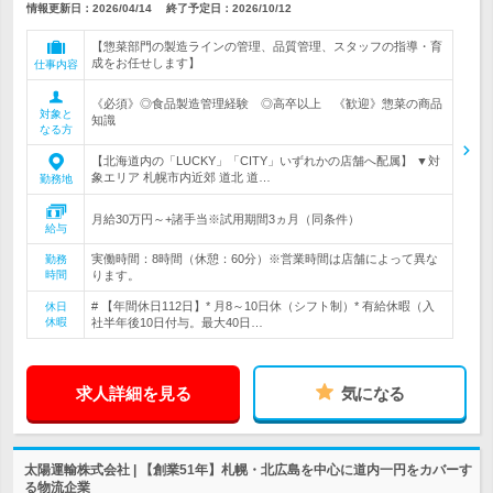
情報更新日：2026/04/14
終了予定日：
2026/10/12
【惣菜部門の製造ラインの管理、品質管理、スタッフの指導・育
成をお任せします】
仕事内容
《必須》◎食品製造管理経験 ◎高卒以上 《歓迎》惣菜の商品
対象と
知識
なる方
【北海道内の「LUCKY」「CITY」いずれかの店舗へ配属】 ▼対
象エリア 札幌市内近郊 道北 道…
勤務地
月給30万円～+諸手当※試用期間3ヵ月（同条件）
給与
実働時間：8時間（休憩：60分）※営業時間は店舗によって異な
勤務
時間
ります。
# 【年間休日112日】* 月8～10日休（シフト制）* 有給休暇（入
休日
休暇
社半年後10日付与。最大40日…
求人詳細を見る
気になる
太陽運輸株式会社 | 【創業51年】札幌・北広島を中心に道内一円をカバーす
る物流企業