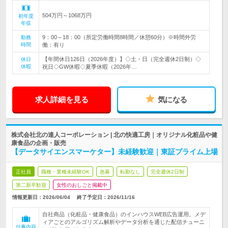
504万円～1068万円
初年度
年収
9：00～18：00（所定労働時間8時間／休憩60分）※時間外労
勤務
時間
働：有り
【年間休日126日（2026年度）】◇土・日（完全週休2日制）◇
休日
休暇
祝日◇GW休暇◇夏季休暇（2026年…
求人詳細を見る
気になる
株式会社北の達人コーポレーション | 北の快適工房｜オリジナル化粧品や健
康食品の企画・販売
【データサイエンスマーケター】未経験歓迎｜東証プライム上場
正社員
職種・業種未経験OK
急募
転勤なし
完全週休2日制
第二新卒歓迎
女性のおしごと掲載中
情報更新日：2026/06/04
終了予定日：
2026/11/16
自社商品（化粧品・健康食品）のインハウスWEB広告運用。メデ
ィアごとのアルゴリズム解析やデータ分析を通じた配信チューニ
仕事内容