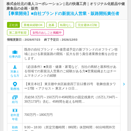
株式会社北の達人コーポレーション | 北の快適工房｜オリジナル化粧品や健
康食品の企画・販売
【事業開発】■自社ブランドの新規法人営業・販路開拓責任者
正社員
業種未経験OK
急募
転勤なし
完全週休2日制
第二新卒歓迎
女性のおしごと掲載中
情報更新日：2026/07/23
終了予定日：
2026/12/03
既存の自社ブランド・今後育成予定の新ブランドのオフライン領
域における新規販路の開拓・拡大を担う責任者業務全般をお任せ
仕事内容
します。
《必須条件》■美容・健康・家電など、当社の商材と親和性があ
る領域での新規法人営業のご経験がある方■営業組織またはチー
対象と
ムマネジメントの経験
なる方
【東京本社】 東京都中央区銀座四丁目12番15号 歌舞伎座タワ
ー17階 ＜アクセス＞ 東京メトロ日…
勤務地
月給58.3万円～150万円※45時間分の固定残業代（15万1,734円～
39万173円）含む。45時間を超える時間…
給与
700万円～1800万円
初年度
年収
9:00～18:00 （所定労働時間：8時間）休憩時間：60分時間外労
勤務