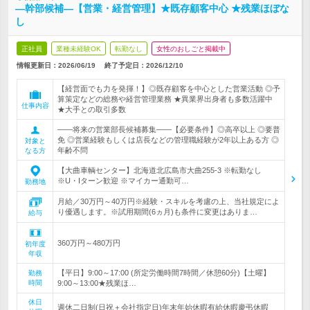
―幹部候補―【営業・経営管理】★既存顧客中心 ★残業ほぼな
し
正社員
業種未経験OK
転勤なし
女性のおしごと掲載中
情報更新日：2026/06/19
終了予定日：
2026/12/10
【経営面でも力を発揮！】◎既存顧客を中心とした営業活動 ◎予
算策定などの総務や経営管理業務 ★異業界出身者も多数活躍中
仕事内容
★大手との取引多数
――将来の営業部長候補募集――【必要条件】◎高卒以上 ◎要普
免 ◎営業経験もしくは店長などの管理職経験が2年以上ある方 ◎
対象と
年齢不問
なる方
【大曲車輌センター】北海道北広島市大曲255-3 ※転勤なし
※U・Iターン歓迎 ※マイカー通勤可…
勤務地
月給／30万円～40万円※経験・スキルを考慮の上、当社規定によ
り優遇します。※試用期間(6ヵ月)も条件に変更はありま…
給与
360万円～480万円
初年度
年収
【平日】9:00～17:00 (所定労働時間7時間／休憩60分)【土曜】
勤務
時間
9:00～13:00★残業ほ…
休日
週休二日制(日祝＋会社指定日)年末年始休暇有給休暇慶弔休暇