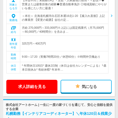
【学歴不問｜未経験OK】＊意欲・人柄重視の採用＊＜必須＞◆
営業または顧客折衝の経験◆普通自動車免許 ◎地域貢献にやりが
対象と
いを感じたい方に最適！
なる方
＜本社＞ 北海道札幌市白石区本通16北1-20 【雇入れ直後】上記
の事業所 【変更の範囲】会社の定…
勤務地
月給 270,000円～333,000円※上記には固定残業代（月75,000円
～80,000円／40時間分）を含みま…
給与
325万円～400万円
初年度
年収
勤務
9:00～17:20（実働7時間20分／休憩60分）※時間外労働あり
時間
* 年間休日105日* 週休2日制（休日は会社カレンダーによる）└基
休日
休暇
本日祝休み* 有給休暇* 年末年…
求人詳細を見る
気になる
株式会社アートホーム | 一生に一度の家づくりを通じて、安心と信頼を提供
する企業
札幌勤務【インテリアコーディネーター】＼年休120日＆残業少