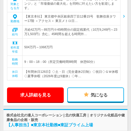
ンジ」と「市場価値の最大化」を同時に叶えたい方を歓迎しま
対象と
す。
なる方
【東京本社】 東京都中央区銀座四丁目12番15号 歌舞伎座タワ
ー17階 ＜アクセス＞ 東京メトロ日…
勤務地
月給42万円～89万円※45時間分の固定残業代（10万9,249円～23
万1,503円）含む。45時間を超える時間外…
給与
504万円～1068万円
初年度
年収
勤務
9：00～18：00（所定労働時間8時間 休憩60分）
時間
【年間休日126日】◇土・日（完全週休2日制）◇祝日◇ＧＷ休暇
休日
休暇
◇夏季休暇（2026年度は9連休）◇年…
求人詳細を見る
気になる
株式会社北の達人コーポレーション | 北の快適工房｜オリジナル化粧品や健
康食品の企画・販売
【人事担当】■東京本社勤務■東証プライム上場