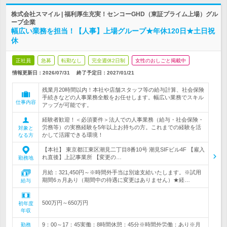
株式会社スマイル | 福利厚生充実！センコーGHD（東証プライム上場）グル
ープ企業
幅広い業務を担当！【人事】上場グループ★年休120日★土日祝
休
正社員
急募
転勤なし
完全週休2日制
女性のおしごと掲載中
情報更新日：2026/07/31
終了予定日：
2027/01/21
残業月20時間以内！本社や店舗スタッフ等の給与計算、社会保険
手続きなどの人事業務全般をお任せします。幅広い業務でスキル
仕事内容
アップが可能です。
経験者歓迎！＜必須要件＞法人での人事業務（給与・社会保険・
労務等）の実務経験を5年以上お持ちの方。これまでの経験を活
対象と
かして活躍できる環境！
なる方
【本社】 東京都江東区潮見二丁目8番10号 潮見SIFビル4F 【雇入
れ直後】上記事業所 【変更の…
勤務地
月給：321,450円～※時間外手当は別途支給いたします。※試用
期間6ヵ月あり（期間中の待遇に変更はありません）★経…
給与
500万円～650万円
初年度
年収
9：00～17：45実働：8時間休憩：45分※時間外労働：あり※月
勤務