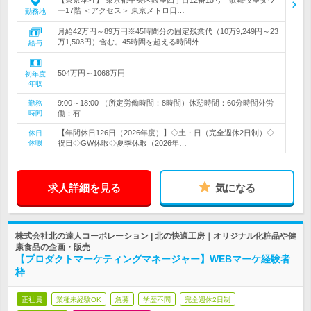
【東京本社】 東京都中央区銀座四丁目12番15号 歌舞伎座タワ
ー17階 ＜アクセス＞ 東京メトロ日…
勤務地
月給42万円～89万円※45時間分の固定残業代（10万9,249円～23
万1,503円）含む。45時間を超える時間外…
給与
504万円～1068万円
初年度
年収
9:00～18:00 （所定労働時間：8時間）休憩時間：60分時間外労
勤務
時間
働：有
【年間休日126日（2026年度）】◇土・日（完全週休2日制）◇
休日
休暇
祝日◇GW休暇◇夏季休暇（2026年…
求人詳細を見る
気になる
株式会社北の達人コーポレーション | 北の快適工房｜オリジナル化粧品や健
康食品の企画・販売
【プロダクトマーケティングマネージャー】WEBマーケ経験者
枠
正社員
業種未経験OK
急募
学歴不問
完全週休2日制