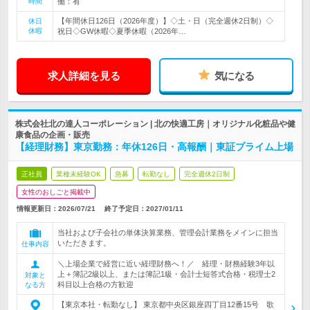
時間
働：有
【年間休日126日（2026年度）】◇土・日（完全週休2日制）◇
休日
休暇
祝日◇GW休暇◇夏季休暇（2026年…
求人詳細を見る
気になる
株式会社北の達人コーポレーション | 北の快適工房｜オリジナル化粧品や健
康食品の企画・販売
【経理財務】東京勤務：年休126日・高報酬｜東証プライム上場
正社員
業種未経験OK
急募
転勤なし
完全週休2日制
女性のおしごと掲載中
情報更新日：2026/07/21
終了予定日：
2027/01/11
当社および子会社の単体決算業務、管理会計業務をメインに担当
いただきます。
仕事内容
＼上場企業で経営に近い経理財務へ！／ 経理・財務経験3年以
上＋簿記2級以上、または簿記1級・会計士短答式合格・税理士2
対象と
科目以上合格の方歓迎
なる方
【東京本社・転勤なし】 東京都中央区銀座四丁目12番15号 歌