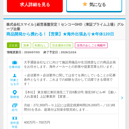
求人詳細を見る
気になる
株式会社スマイル | 経営基盤安定！センコーGHD（東証プライム上場）グル
ープ企業
商品開発から携わる！【営業】★海外出張あり★年休120日
正社員
急募
転勤なし
完全週休2日制
女性のおしごと掲載中
情報更新日：2026/07/03
終了予定日：
2026/12/24
大手通販会社などに向けて施設用備品や生活雑貨などの商品企画
をお任せします。海外メーカーとの折衝や提案営業も行います。
仕事内容
＜必須要件＞必須要件に関しては全てを満たしていることが応募
条件となります。これまでの経験を活かして活躍できる環境で
対象と
す！
なる方
【本社】 東京都江東区潮見二丁目8番10号 潮見SIFビル4F 【雇い
入れ直後】上記事業所 【変更…
勤務地
月給：272,300円～※上記には固定残業時間(26,000円～／13.1時
間分)を含み、超過分は別途全額支給します…
給与
400万円～700万円
初年度
年収