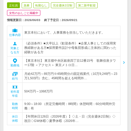
正社員
急募
転勤なし
完全週休2日制
第二新卒歓迎
女性のおしごと掲載中
情報更新日：2026/06/03
終了予定日：
2026/09/21
東京本社において、人事業務を担当していただきます。
仕事内容
《必須条件》■大卒以上《歓迎条件》 ■企業人事としての採用実
務経験がある方■採用要件設計や母集団形成に主体的に関わった
対象と
経験がある方
なる方
【東京本社】 東京都中央区銀座四丁目12番15号 歌舞伎座タワ
ー17階 ＜アクセス＞ 東京メトロ日…
勤務地
月給42万円～89万円※45時間分の固定残業代（10万9,249円～23
万1,503円）含む。45時間を超える時間外…
給与
504万円～1068万円
初年度
年収
9:00～18:00 （所定労働時間：8時間）休憩時間：60分時間外労
勤務
時間
働：有
【年間休日126日（2026年度）】◇土・日（完全週休2日制）◇
休日
休暇
祝日◇GW休暇◇夏季休暇（2026年…