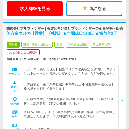
求人詳細を見る
気になる
株式会社アルファシザー | 美容師向け自社ブランドシザーの企画開発・販売
美容室向けの【営業】《札幌》★年間休日128日 ★賞与年3回
正社員
職種・業種未経験OK
急募
完全週休2日制
第二新卒歓迎
女性のおしごと掲載中
情報更新日：2026/07/01
終了予定日：
2026/12/14
【ノルマはありません】担当エリアの理美容室を訪問し、スタイ
リストの方へ自社製品のご案内やメンテナンスなどを行います。
仕事内容
【未経験者・第二新卒歓迎】◆高卒以上 ◆普通自動車運転免許
対象と
※人柄を重視して採用します！
なる方
【札幌営業所】 北海道札幌市中央区 ※直行直帰OK 【雇入れ直
後】上記事業所 【変更の範囲】会社の…
勤務地
月給240,000円以上（一律手当含む)※経験・年齢・能力を考慮し
て決定いたします。※試用期間3ヶ月（月給215,0…
給与