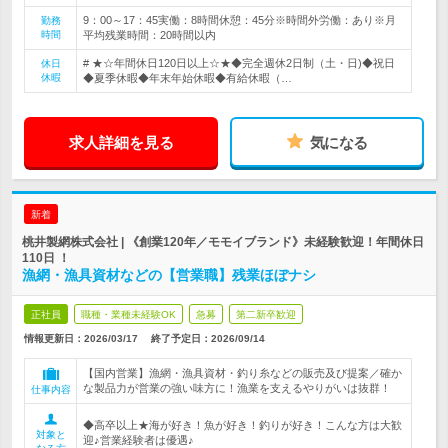
9：00～17：45実働：8時間休憩：45分※時間外労働：あり※月
勤務
時間
平均残業時間：20時間以内
# ★☆年間休日120日以上☆★◆完全週休2日制（土・日)◆祝日
休日
休暇
◆夏季休暇◆年末年始休暇◆有給休暇（…
求人詳細を見る
気になる
新着
桃井製網株式会社 | 《創業120年／モモイブランド》未経験歓迎！年間休日
110日 ！
漁網・漁具資材などの【営業職】残業ほぼナシ
正社員
職種・業種未経験OK
急募
第二新卒歓迎
情報更新日：2026/03/17
終了予定日：
2026/09/14
【国内営業】漁網・漁具資材・釣り糸などの販売及び提案／確か
な製品力が営業の強い味方に！漁業を支えるやりがいは抜群！
仕事内容
◆高卒以上★海が好き！魚が好き！釣りが好き！こんな方は大歓
対象と
迎♪営業経験者は優遇♪