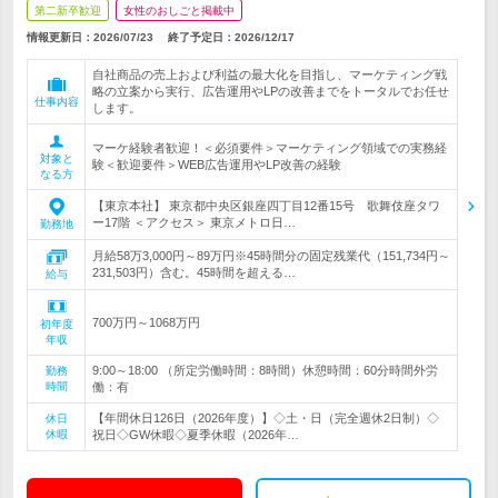
第二新卒歓迎
女性のおしごと掲載中
情報更新日：2026/07/23
終了予定日：
2026/12/17
自社商品の売上および利益の最大化を目指し、マーケティング戦
略の立案から実行、広告運用やLPの改善までをトータルでお任せ
仕事内容
します。
マーケ経験者歓迎！＜必須要件＞マーケティング領域での実務経
対象と
験＜歓迎要件＞WEB広告運用やLP改善の経験
なる方
【東京本社】 東京都中央区銀座四丁目12番15号 歌舞伎座タワ
ー17階 ＜アクセス＞ 東京メトロ日…
勤務地
月給58万3,000円～89万円※45時間分の固定残業代（151,734円～
231,503円）含む。45時間を超える…
給与
700万円～1068万円
初年度
年収
9:00～18:00 （所定労働時間：8時間）休憩時間：60分時間外労
勤務
時間
働：有
【年間休日126日（2026年度）】◇土・日（完全週休2日制）◇
休日
休暇
祝日◇GW休暇◇夏季休暇（2026年…