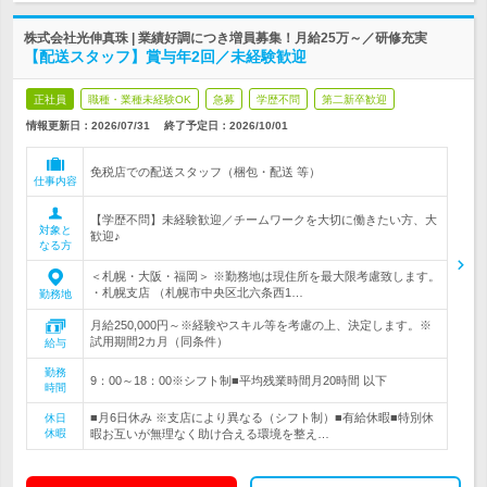
株式会社光伸真珠 | 業績好調につき増員募集！月給25万～／研修充実
【配送スタッフ】賞与年2回／未経験歓迎
正社員
職種・業種未経験OK
急募
学歴不問
第二新卒歓迎
情報更新日：2026/07/31
終了予定日：
2026/10/01
免税店での配送スタッフ（梱包・配送 等）
仕事内容
【学歴不問】未経験歓迎／チームワークを大切に働きたい方、大
対象と
歓迎♪
なる方
＜札幌・大阪・福岡＞ ※勤務地は現住所を最大限考慮致します。
・札幌支店 （札幌市中央区北六条西1…
勤務地
月給250,000円～※経験やスキル等を考慮の上、決定します。※
試用期間2カ月（同条件）
給与
勤務
9：00～18：00※シフト制■平均残業時間月20時間 以下
時間
■月6日休み ※支店により異なる（シフト制）■有給休暇■特別休
休日
休暇
暇お互いが無理なく助け合える環境を整え…