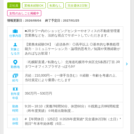
正社員
業種未経験OK
転勤なし
完全週休2日制
女性のおしごと掲載中
情報更新日：2026/08/04
終了予定日：
2027/01/25
■JRタワー内のショッピングセンターやオフィスの不動産管理運
営業務などを、法的な視点でサポートしていただきます。
仕事内容
【業務未経験OK】〈必須条件〉◎高卒以上 ◎基本的な事務処理
能力・コミュニケーション力・論理的思考力／知識や実務経験が
対象と
あればなお歓迎！
なる方
〈札幌駅直通／転勤なし〉 北海道札幌市中央区北5条西2丁目 JR
タワーオフィスプラザさっぽろ9Ｆ
勤務地
月給：210,000円～（一律手当含む）※経験・年齢を考慮の上、
当社規定により優遇いたします
給与
350万円～530万円
初年度
年収
9:20～18:10（実働7時間50分、休憩60分）※残業は月8時間程度
勤務
時間
（昨年度実績）※時差出勤制度…
# 【年間休日：125日】※2026年度実績* 完全週休2日制（土日）*
休日
休暇
祝日* 年末年始休暇（6日…