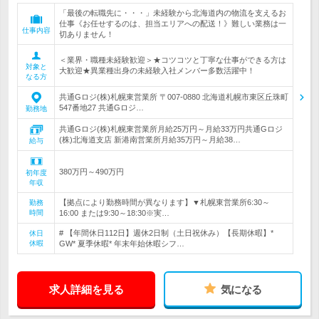
「最後の転職先に・・・」未経験から北海道内の物流を支えるお
仕事《お任せするのは、担当エリアへの配送！》難しい業務は一
仕事内容
切ありません！
＜業界・職種未経験歓迎＞★コツコツと丁寧な仕事ができる方は
対象と
大歓迎★異業種出身の未経験入社メンバー多数活躍中！
なる方
共通Gロジ(株)札幌東営業所 〒007-0880 北海道札幌市東区丘珠町
547番地27 共通Gロジ…
勤務地
共通Gロジ(株)札幌東営業所月給25万円～月給33万円共通Gロジ
(株)北海道支店 新港南営業所月給35万円～月給38…
給与
380万円～490万円
初年度
年収
【拠点により勤務時間が異なります】▼札幌東営業所6:30～
勤務
時間
16:00 または9:30～18:30※実…
# 【年間休日112日】週休2日制（土日祝休み）【長期休暇】*
休日
休暇
GW* 夏季休暇* 年末年始休暇シフ…
求人詳細を見る
気になる