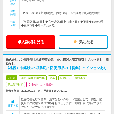
330万円～400万円
初年度
年収
勤務
11:00～20:00（実働8時間／休憩60分）※残業月平均3時間程度
時間
【年間休日128日】◆完全週休2日制（土・日）◆祝日◆有給休暇
休日
休暇
◆夏季休暇◆年末年始休暇
求人詳細を見る
気になる
株式会社サン高千穂 | 地域密着企業｜公共機関と安定取引｜ノルマ無し｜転
勤なし
《札幌》未経験OK◎防犯・防災用品の【営業】＊インセンあり
正社員
職種・業種未経験OK
急募
転勤なし
学歴不問
第二新卒歓迎
女性のおしごと掲載中
情報更新日：2026/06/19
終了予定日：
2026/12/10
既存の官公庁や警察・消防などへのルート営業として、防犯・防
災用品の提案や受注対応をお任せします！地域社会に貢献できる
仕事内容
やりがいの大きい仕事です