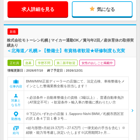
求人詳細を見る
気になる
新着
株式会社モトーレン札幌 | マイカー通勤OK／賞与年2回／産休育休の取得実
績あり
＜北海道／札幌＞【整備士】有資格者歓迎★研修制度も充実
正社員
急募
学歴不問
第二新卒歓迎
女性のおしごと掲載中
情報更新日：2026/07/10
終了予定日：
2026/12/31
BMW/MINI正規ディーラーの店舗にて、法定点検、車検整備をメ
インとした整備業務全般を担当します！
仕事内容
＜必須条件＞自動車整備士の資格（3級以上）、普通自動車免許
対象と
（AT限定不可）＜歓迎条件＞輸入車の整備に携わりたい方
なる方
※下記のいずれかの店舗 １.Sapporo-Nishi BMW／札幌市西区宮
の沢１条４丁目１番３号…
勤務地
<給与形態>月給19.3万円～27.6万円（一律支給の手当を含む）※
経験・能力等考慮し決定いたします※試用期間3ヶ月…
給与