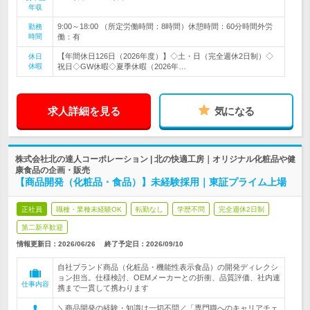
年収
9:00～18:00 （所定労働時間：8時間）休憩時間：60分時間外労
勤務
時間
働：有
【年間休日126日（2026年度）】◇土・日（完全週休2日制）◇
休日
休暇
祝日◇GW休暇◇夏季休暇（2026年…
求人詳細を見る
気になる
株式会社北の達人コーポレーション | 北の快適工房｜オリジナル化粧品や健
康食品の企画・販売
【商品開発（化粧品・食品）】未経験採用｜東証プライム上場
正社員
職種・業種未経験OK
転勤なし
学歴不問
完全週休2日制
第二新卒歓迎
情報更新日：2026/06/26
終了予定日：
2026/09/10
自社ブランド商品（化粧品・機能性表示食品）の開発ディレクシ
ョン担当。仕様検討、OEMメーカーとの折衝、品質評価、社内連
仕事内容
携まで一貫して携わります
＼商品開発の経験・知識は一切不問／「専門職へのキャリアチェ