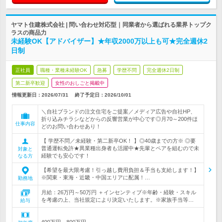
ヤマト住建株式会社 | 問い合わせ対応型｜同業者から選ばれる業界トップク
ラスの商品力
未経験OK【アドバイザー】★年収2000万以上も可★完全週休2
日制
正社員
職種・業種未経験OK
急募
学歴不問
完全週休2日制
第二新卒歓迎
女性のおしごと掲載中
情報更新日：2026/07/31
終了予定日：
2026/10/01
＼自社ブランドの注文住宅をご提案／メディア広告や自社HP、
折り込みチラシなどからの反響営業が中心です◎月70～200件ほ
仕事内容
どのお問い合わせあり！
【 学歴不問／未経験・第二新卒OK！ 】◎40歳までの方※ ◎要
普通運転免許★異業種出身者も活躍中★先輩とペアを組むので未
対象と
経験でも安心です！
なる方
【希望を最大限考慮！引っ越し費用負担＆手当も支給します！】
※関東・東海・近畿・中国エリアに配属！…
勤務地
月給：26万円～50万円 ＋インセンティブ※年齢・経験・スキル
を考慮の上、当社規定により決定いたします。※家族手当等…
給与
400万円～800万円