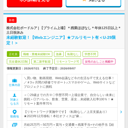
新着
株式会社ボードルア | 【プライム上場】＊残業ほぼなし＊年休125日以上＊
土日祝休み
未経験歓迎！【Webエンジニア】★フルリモート有＜U-29限
定！＞
正社員
職種・業種未経験OK
急募
転勤なし
学歴不問
完全週休2日制
第二新卒歓迎
リモートワーク可
女性のおしごと掲載中
情報更新日：2026/07/21
終了予定日：
2026/09/07
＼買い物、動画視聴、Web会議など今の生活をITで支える仕事！
／＃3ヶ月間の研修でサポート♪スマホやゲーム、Webサイトなど
仕事内容
プロジェクトに挑戦
＜◇29歳までの方※◇学歴不問⇒上場企業で、自分らしい未来に
挑戦＞◎アパレル、飲食、営業、巫女…未経験入社率100％！★
対象と
リモート案件率70％
なる方
【リモートワーク実施中です】《転勤なし／上京支援あり》
★2023年12月移転！本社オフィスは"麻…
勤務地
月給25万円～50万円＋賞与＋交通費＋残業手当+その他手当【給