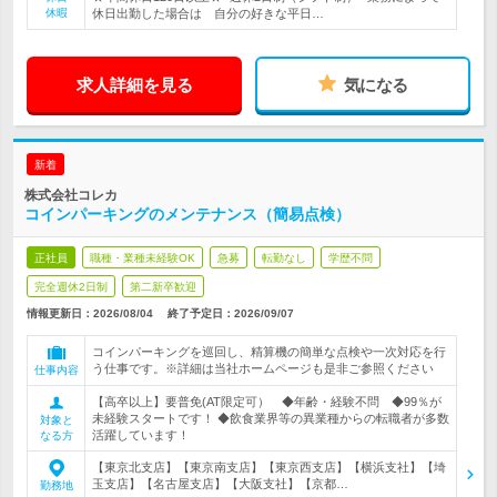
休暇
休日出勤した場合は 自分の好きな平日…
求人詳細を見る
気になる
新着
株式会社コレカ
コインパーキングのメンテナンス（簡易点検）
正社員
職種・業種未経験OK
急募
転勤なし
学歴不問
完全週休2日制
第二新卒歓迎
情報更新日：2026/08/04
終了予定日：
2026/09/07
コインパーキングを巡回し、精算機の簡単な点検や一次対応を行
う仕事です。※詳細は当社ホームページも是非ご参照ください
仕事内容
【高卒以上】要普免(AT限定可） ◆年齢・経験不問 ◆99％が
未経験スタートです！ ◆飲食業界等の異業種からの転職者が多数
対象と
活躍しています！
なる方
【東京北支店】【東京南支店】【東京西支店】【横浜支社】【埼
玉支店】【名古屋支店】【大阪支社】【京都…
勤務地