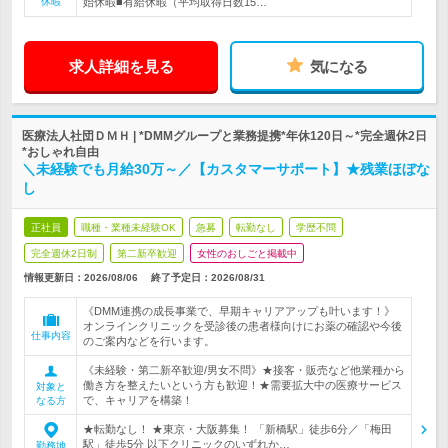
休暇
始休暇■有給休暇（平均取得日数15…
求人詳細を見る
気になる
医療法人社団ＤＭＨ | *DMMグループと業務提携*年休120日～*完全週休2日
*おしゃれ自由
＼未経験でも月給30万～／【カスタマーサポート】★残業ほぼな
し
正社員
職種・業種未経験OK
急募
転勤なし
学歴不問
完全週休2日制
第二新卒歓迎
女性のおしごと掲載中
情報更新日：2026/08/06
終了予定日：
2026/08/31
《DMM連携の成長事業で、早期キャリアアップも叶います！》
オンラインクリニックを受診後の患者様向けにお薬の確認や今後
仕事内容
のご案内などを行います。
《未経験・第二新卒歓迎/男女不問》★接客・販売など他業種から
働き方を整えたいという方も歓迎！★需要拡大中の医療サービス
対象と
で、キャリアを構築！
なる方
★転勤なし！ ★東京・大阪募集！ 「新橋駅」徒歩6分／「梅田
駅」徒歩5分 以下クリニックのいずれか…
勤務地