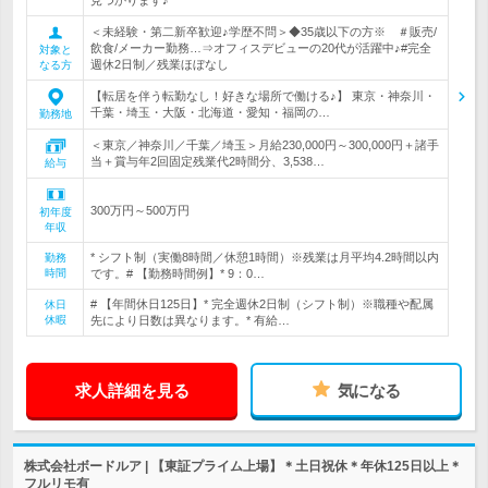
見つかります♪
＜未経験・第二新卒歓迎♪学歴不問＞◆35歳以下の方※ ＃販売/
飲食/メーカー勤務…⇒オフィスデビューの20代が活躍中♪#完全
対象と
週休2日制／残業ほぼなし
なる方
【転居を伴う転勤なし！好きな場所で働ける♪】 東京・神奈川・
千葉・埼玉・大阪・北海道・愛知・福岡の…
勤務地
＜東京／神奈川／千葉／埼玉＞月給230,000円～300,000円＋諸手
当＋賞与年2回固定残業代2時間分、3,538…
給与
300万円～500万円
初年度
年収
* シフト制（実働8時間／休憩1時間）※残業は月平均4.2時間以内
勤務
時間
です。# 【勤務時間例】* 9：0…
# 【年間休日125日】* 完全週休2日制（シフト制）※職種や配属
休日
休暇
先により日数は異なります。* 有給…
求人詳細を見る
気になる
株式会社ボードルア | 【東証プライム上場】＊土日祝休＊年休125日以上＊
フルリモ有