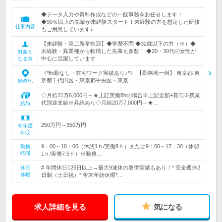
◆データ入力や資料作成などの一般事務をお任せします！
◆90％以上の先輩が未経験スタート！未経験の方を想定した研修
仕事内容
もご用意しています♪
【未経験・第二新卒歓迎】◆学歴不問 ◆32歳以下の方（※）◆
未経験・異業種から転職した先輩も多数！ ◆20・30代の女性が
対象と
中心に活躍しています
なる方
《*転勤なし・在宅ワーク実績あり♪*》 【勤務地一例】 東京都 東
京都千代田区・東京都中央区・東京…
勤務地
◇月給21万6,000円～★上記実働8hの場合※上記金額+賞与※残業
代別途支給※昇給あり◇月給20万7,000円～★…
給与
250万円～350万円
初年度
年収
9：00～18：00（休憩1ｈ/実働8ｈ）または9：00～17：30（休憩
勤務
時間
1ｈ/実働7.5ｈ）※勤務…
# 年間休日125日以上→最大9連休の取得実績もあり！* 完全週休2
休日
休暇
日制（土日祝）* 年末年始休暇*…
求人詳細を見る
気になる