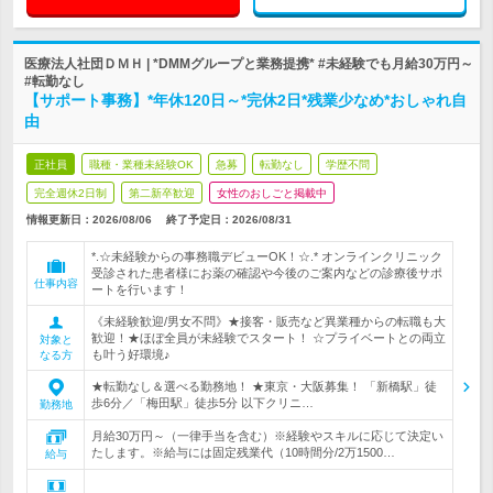
医療法人社団ＤＭＨ | *DMMグループと業務提携* #未経験でも月給30万円～
#転勤なし
【サポート事務】*年休120日～*完休2日*残業少なめ*おしゃれ自
由
正社員
職種・業種未経験OK
急募
転勤なし
学歴不問
完全週休2日制
第二新卒歓迎
女性のおしごと掲載中
情報更新日：2026/08/06
終了予定日：
2026/08/31
*.☆未経験からの事務職デビューOK！☆.* オンラインクリニック
受診された患者様にお薬の確認や今後のご案内などの診療後サポ
仕事内容
ートを行います！
《未経験歓迎/男女不問》★接客・販売など異業種からの転職も大
歓迎！★ほぼ全員が未経験でスタート！ ☆プライベートとの両立
対象と
も叶う好環境♪
なる方
★転勤なし＆選べる勤務地！ ★東京・大阪募集！ 「新橋駅」徒
歩6分／「梅田駅」徒歩5分 以下クリニ…
勤務地
月給30万円～（一律手当を含む）※経験やスキルに応じて決定い
たします。※給与には固定残業代（10時間分/2万1500…
給与