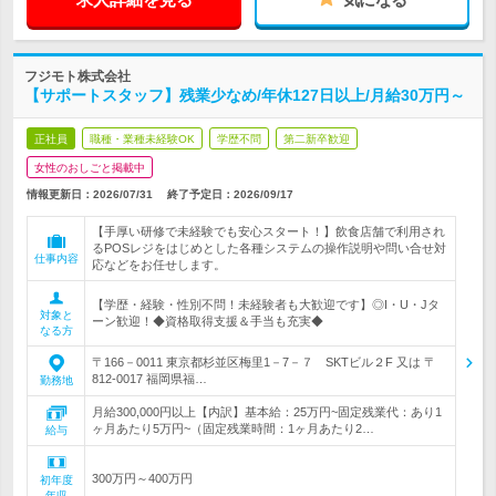
フジモト株式会社
【サポートスタッフ】残業少なめ/年休127日以上/月給30万円～
正社員
職種・業種未経験OK
学歴不問
第二新卒歓迎
女性のおしごと掲載中
情報更新日：2026/07/31
終了予定日：
2026/09/17
【手厚い研修で未経験でも安心スタート！】飲食店舗で利用され
るPOSレジをはじめとした各種システムの操作説明や問い合せ対
仕事内容
応などをお任せします。
【学歴・経験・性別不問！未経験者も大歓迎です】◎I・U・Jタ
対象と
ーン歓迎！◆資格取得支援＆手当も充実◆
なる方
〒166－0011 東京都杉並区梅里1－7－７ SKTビル２F 又は 〒
812-0017 福岡県福…
勤務地
月給300,000円以上【内訳】基本給：25万円~固定残業代：あり1
ヶ月あたり5万円~（固定残業時間：1ヶ月あたり2…
給与
300万円～400万円
初年度
年収