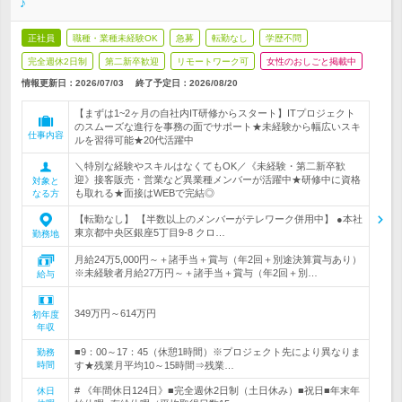
♪
正社員
職種・業種未経験OK
急募
転勤なし
学歴不問
完全週休2日制
第二新卒歓迎
リモートワーク可
女性のおしごと掲載中
情報更新日：2026/07/03
終了予定日：
2026/08/20
【まずは1~2ヶ月の自社内IT研修からスタート】ITプロジェクト
のスムーズな進行を事務の面でサポート★未経験から幅広いスキ
仕事内容
ルを習得可能★20代活躍中
＼特別な経験やスキルはなくてもOK／《未経験・第二新卒歓
迎》接客販売・営業など異業種メンバーが活躍中★研修中に資格
対象と
も取れる★面接はWEBで完結◎
なる方
【転勤なし】 【半数以上のメンバーがテレワーク併用中】 ●本社
東京都中央区銀座5丁目9-8 クロ…
勤務地
月給24万5,000円～＋諸手当＋賞与（年2回＋別途決算賞与あり）
※未経験者月給27万円～＋諸手当＋賞与（年2回＋別…
給与
349万円～614万円
初年度
年収
■9：00～17：45（休憩1時間）※プロジェクト先により異なりま
勤務
時間
す★残業月平均10～15時間⇒残業…
# 《年間休日124日》■完全週休2日制（土日休み）■祝日■年末年
休日