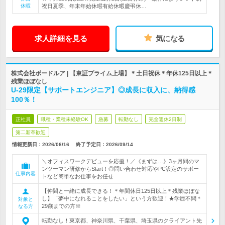
休暇
祝日夏季、年末年始休暇有給休暇慶弔休…
求人詳細を見る
気になる
株式会社ボードルア | 【東証プライム上場】＊土日祝休＊年休125日以上＊
残業ほぼなし
U-29限定【サポートエンジニア】◎成長に収入に、納得感
100％！
正社員
職種・業種未経験OK
急募
転勤なし
完全週休2日制
第二新卒歓迎
情報更新日：2026/06/16
終了予定日：
2026/09/14
＼オフィスワークデビューを応援！／《まずは…》3ヶ月間のマ
ンツーマン研修からStart！◎問い合わせ対応やPC設定のサポー
仕事内容
トなど簡単なお仕事をお任せ
【仲間と一緒に成長できる！＊年間休日125日以上＊残業ほぼな
し】「夢中になれることをしたい」という方歓迎！★学歴不問＊
対象と
29歳までの方※
なる方
転勤なし！東京都、神奈川県、千葉県、埼玉県のクライアント先