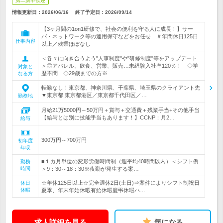
第二新卒歓迎
情報更新日：2026/06/16
終了予定日：
2026/09/14
【3ヶ月間の1on1研修で、社会の便利を守る人に成長！】サー
バ・ネットワーク等の運用保守などをお任せ ＃年間休日125日
仕事内容
以上／残業ほぼなし
＜各々に向き合うよう"人事制度"や"研修制度"等をアップデート
＞◎アパレル、飲食、営業、販売…未経験入社率120％！ ◇学
対象と
歴不問 ◇29歳までの方※
なる方
転勤なし！東京都、神奈川県、千葉県、埼玉県のクライアント先
▼東京都 東京都港区／東京都千代田区／…
勤務地
月給21万5000円～50万円＋賞与＋交通費＋残業手当+その他手当
【給与とは別に技能手当もあります！】CCNP：月2…
給与
300万円～700万円
初年度
年収
■１カ月単位の変形労働時間制（週平均40時間以内）＜シフト例
勤務
時間
＞9：30～18：30※夜勤が発生する案…
☆年休125日以上☆完全週休2日(土日)⇒案件によりシフト制祝日
休日
休暇
夏季、年末年始休暇有給休暇慶弔休暇ハ…
求人詳細を見る
気になる