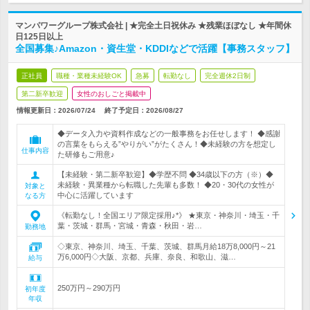
マンパワーグループ株式会社 | ★完全土日祝休み ★残業ほぼなし ★年間休
日125日以上
全国募集♪Amazon・資生堂・KDDIなどで活躍【事務スタッフ】
正社員
職種・業種未経験OK
急募
転勤なし
完全週休2日制
第二新卒歓迎
女性のおしごと掲載中
情報更新日：2026/07/24
終了予定日：
2026/08/27
◆データ入力や資料作成などの一般事務をお任せします！ ◆感謝
の言葉をもらえる”やりがい”がたくさん！◆未経験の方を想定し
仕事内容
た研修もご用意♪
【未経験・第二新卒歓迎】◆学歴不問 ◆34歳以下の方（※）◆
未経験・異業種から転職した先輩も多数！ ◆20・30代の女性が
対象と
中心に活躍しています
なる方
《転勤なし！全国エリア限定採用♪*》 ★東京・神奈川・埼玉・千
葉・茨城・群馬・宮城・青森・秋田・岩…
勤務地
◇東京、神奈川、埼玉、千葉、茨城、群馬月給18万8,000円～21
万6,000円◇大阪、京都、兵庫、奈良、和歌山、滋…
給与
250万円～290万円
初年度
年収