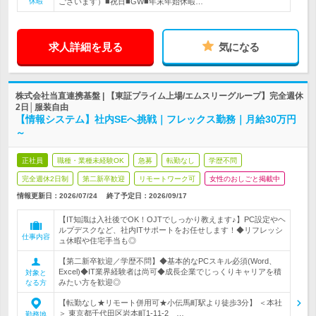
休暇
ございます）■祝日■GW■年末年始休暇…
求人詳細を見る
気になる
株式会社当直連携基盤 | 【東証プライム上場/エムスリーグループ】完全週休
2日│服装自由
【情報システム】社内SEへ挑戦｜フレックス勤務｜月給30万円
～
正社員
職種・業種未経験OK
急募
転勤なし
学歴不問
完全週休2日制
第二新卒歓迎
リモートワーク可
女性のおしごと掲載中
情報更新日：2026/07/24
終了予定日：
2026/09/17
【IT知識は入社後でOK！OJTでしっかり教えます♪】PC設定やヘ
ルプデスクなど、社内ITサポートをお任せします！◆リフレッシ
仕事内容
ュ休暇や住宅手当も◎
【第二新卒歓迎／学歴不問】◆基本的なPCスキル必須(Word、
Excel)◆IT業界経験者は尚可◆成長企業でじっくりキャリアを積
対象と
みたい方を歓迎◎
なる方
【転勤なし★リモート併用可★小伝馬町駅より徒歩3分】 ＜本社
＞ 東京都千代田区岩本町1-11-2 …
勤務地