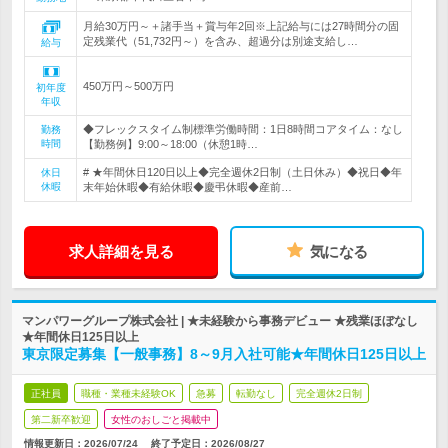
月給30万円～＋諸手当＋賞与年2回※上記給与には27時間分の固
定残業代（51,732円～）を含み、超過分は別途支給し…
給与
450万円～500万円
初年度
年収
◆フレックスタイム制標準労働時間：1日8時間コアタイム：なし
勤務
時間
【勤務例】9:00～18:00（休憩1時…
# ★年間休日120日以上◆完全週休2日制（土日休み）◆祝日◆年
休日
休暇
末年始休暇◆有給休暇◆慶弔休暇◆産前…
求人詳細を見る
気になる
マンパワーグループ株式会社 | ★未経験から事務デビュー ★残業ほぼなし
★年間休日125日以上
東京限定募集【一般事務】8～9月入社可能★年間休日125日以上
正社員
職種・業種未経験OK
急募
転勤なし
完全週休2日制
第二新卒歓迎
女性のおしごと掲載中
情報更新日：2026/07/24
終了予定日：
2026/08/27