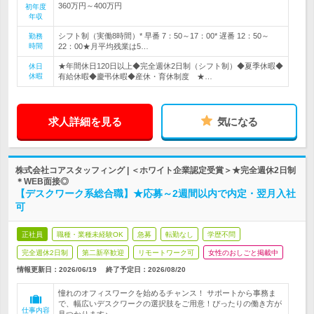
360万円～400万円
初年度
年収
シフト制（実働8時間）* 早番 7：50～17：00* 遅番 12：50～
勤務
時間
22：00★月平均残業は5…
★年間休日120日以上◆完全週休2日制（シフト制）◆夏季休暇◆
休日
休暇
有給休暇◆慶弔休暇◆産休・育休制度 ★…
求人詳細を見る
気になる
株式会社コアスタッフィング | ＜ホワイト企業認定受賞＞★完全週休2日制
＊WEB面接◎
【デスクワーク系総合職】★応募～2週間以内で内定・翌月入社
可
正社員
職種・業種未経験OK
急募
転勤なし
学歴不問
完全週休2日制
第二新卒歓迎
リモートワーク可
女性のおしごと掲載中
情報更新日：2026/06/19
終了予定日：
2026/08/20
憧れのオフィスワークを始めるチャンス！ サポートから事務ま
で、幅広いデスクワークの選択肢をご用意！ぴったりの働き方が
仕事内容