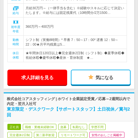
月給30万円～（一律手当を含む）※経験やスキルに応じて決定い
たします。※給与には固定残業代（10時間分/2万1500…
給与
360万円～400万円
初年度
年収
シフト制（実働8時間）* 早番 7：50～17：00* 遅番 12：50～
勤務
時間
22：00★月平均残業は5…
★年間休日120日以上◆完全週休2日制（シフト制）◆夏季休暇◆
休日
休暇
有給休暇◆慶弔休暇◆産休・育休制度 ★…
求人詳細を見る
気になる
株式会社コアスタッフィング | ホワイト企業認定受賞／応募～2週間以内で
内定・翌月入社可
東京限定・デスクワーク【サポートスタッフ】土日祝休／賞与2
回
正社員
職種・業種未経験OK
急募
転勤なし
学歴不問
完全週休2日制
第二新卒歓迎
リモートワーク可
女性のおしごと掲載中