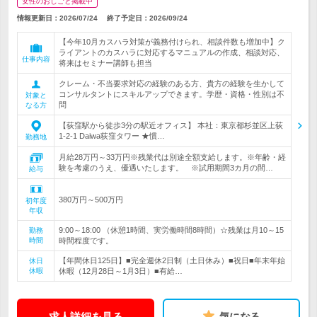
女性のおしごと掲載中
情報更新日：2026/07/24
終了予定日：
2026/09/24
【今年10月カスハラ対策が義務付けられ、相談件数も増加中】ク
ライアントのカスハラに対応するマニュアルの作成、相談対応、
仕事内容
将来はセミナー講師も担当
クレーム・不当要求対応の経験のある方、貴方の経験を生かして
コンサルタントにスキルアップできます。学歴・資格・性別は不
対象と
問
なる方
【荻窪駅から徒歩3分の駅近オフィス】 本社：東京都杉並区上荻
1-2-1 Daiwa荻窪タワー ★慣…
勤務地
月給28万円～33万円※残業代は別途全額支給します。※年齢・経
験を考慮のうえ、優遇いたします。 ※試用期間3カ月の間…
給与
380万円～500万円
初年度
年収
9:00～18:00 （休憩1時間、実労働時間8時間）☆残業は月10～15
勤務
時間
時間程度です。
【年間休日125日】■完全週休2日制（土日休み）■祝日■年末年始
休日
休暇
休暇（12月28日～1月3日）■有給…
求人詳細を見る
気になる