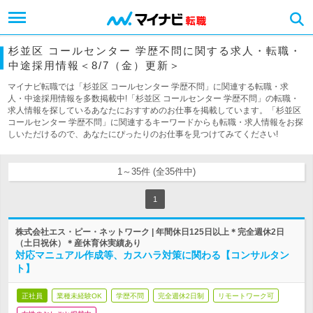
杉並区 コールセンター 学歴不問に関する求人・転職・
中途採用情報＜8/7（金）更新＞
マイナビ転職では「杉並区 コールセンター 学歴不問」に関連する転職・求
人・中途採用情報を多数掲載中!「杉並区 コールセンター 学歴不問」の転職・
求人情報を探しているあなたにおすすめのお仕事を掲載しています。「杉並区
コールセンター 学歴不問」に関連するキーワードからも転職・求人情報をお探
しいただけるので、あなたにぴったりのお仕事を見つけてみてください!
1～35件 (全35件中)
1
株式会社エス・ピー・ネットワーク | 年間休日125日以上＊完全週休2日
（土日祝休）＊産休育休実績あり
対応マニュアル作成等、カスハラ対策に関わる【コンサルタン
ト】
正社員
業種未経験OK
学歴不問
完全週休2日制
リモートワーク可