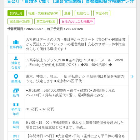
官公庁・自治体で働く【運営管理業務】首都圏勤務☆転勤ナシ☆
契約社員
職種・業種未経験OK
急募
転勤なし
学歴不問
完全週休2日制
第二新卒歓迎
女性のおしごと掲載中
情報更新日：2026/08/07
終了予定日：
2027/01/28
入社後はデータの入力・集計等からスタート【官公庁や民間企業
から受託したプロジェクトの運営業務】安心のサポート体制で自
仕事内容
分らしく働ける環境です！
☆高卒以上☆ブランクOK◆基本的なPCスキル（メール、Word
対象と
、Excelなどが使える程度でOK！）◆20～40代活躍中◆
なる方
東京、神奈川、埼玉、千葉 ※転勤ナシ ※勤務地は希望を考慮の
うえ、決定します ■東京都23区 千代…
勤務地
■週5勤務：月給300,000円＋賞与＋残業代■週4勤務：月給
255,000円＋賞与＋残業代※週5、週4勤務共にみな…
給与
316万円～370万円
初年度
年収
9：00～18：00（実働8時間）※みなし残業45時間分を超過した
勤務
時間
場合に1分単位支給となります。※残…
【年間休日125日】■完全週休2日制（案件により平日休の場合も
休日