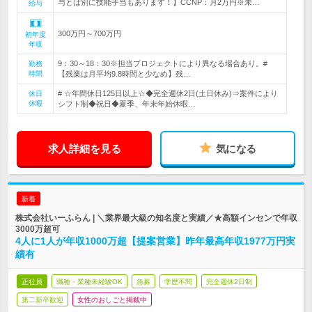
与とは別に技能手当もあります！】CCNP：月2万円※未…
給与
300万円～700万円
初年度
年収
9：30～18：30※担当プロジェクトにより異なる場合あり。#
勤務
時間
【残業は月平均9.8時間と少なめ】残…
# ☆年間休日125日以上☆◆完全週休2日(土日休み)⇒案件により
休日
休暇
シフト制◆祝日◆夏季、年末年始休暇…
求人詳細を見る
気になる
新着
株式会社いーふらん | ＼業界最大級の知名度と実績／★高額インセンで年収
3000万超可
4人に1人が年収1000万超【提案営業】昨年最高年収1977万円実
績有
正社員
職種・業種未経験OK
急募
学歴不問
完全週休2日制
第二新卒歓迎
女性のおしごと掲載中