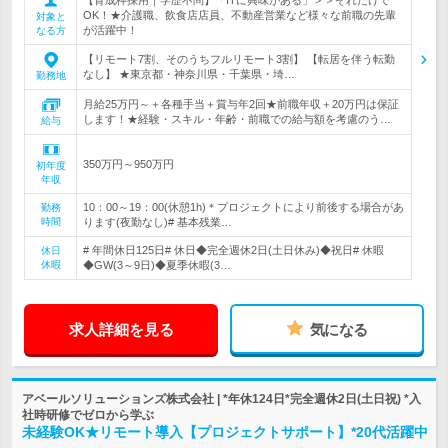
OK！★介護職、飲食店店員、不動産営業など様々な前職の先輩
対象と
が活躍中！
なる方
【リモート7割、そのうちフルリモート3割】 【転居を伴う転勤
なし】 ★東京都・神奈川県・千葉県・埼…
勤務地
月給25万円～＋各種手当＋賞与年2回★前職年収＋20万円は保証
します！★経験・スキル・年齢・前職での給与額を考慮のう…
給与
350万円～950万円
初年度
年収
10：00～19：00(休憩1h)＊プロジェクトにより前後する場合があ
勤務
時間
ります(夜勤なし)# 基本残業…
# 年間休日125日# 休日◆完全週休2日(土日休み)◆祝日# 休暇
休日
休暇
◆GW(3～9日)◆夏季休暇(3…
求人詳細を見る
気になる
アベールソリューションズ株式会社 | *年休124日*完全週休2日(土日祝) *入
社時研修でゼロから学ぶ
未経験OK★リモート導入【プロジェクトサポート】*20代活躍中