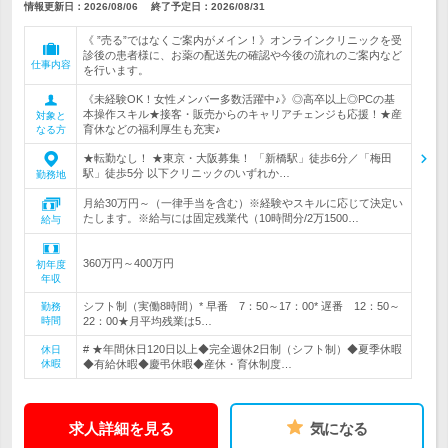
情報更新日：2026/08/06
終了予定日：
2026/08/31
《 ”売る”ではなくご案内がメイン！》オンラインクリニックを受
診後の患者様に、お薬の配送先の確認や今後の流れのご案内など
仕事内容
を行います。
《未経験OK！女性メンバー多数活躍中♪》◎高卒以上◎PCの基
本操作スキル★接客・販売からのキャリアチェンジも応援！★産
対象と
育休などの福利厚生も充実♪
なる方
★転勤なし！ ★東京・大阪募集！ 「新橋駅」徒歩6分／「梅田
駅」徒歩5分 以下クリニックのいずれか…
勤務地
月給30万円～（一律手当を含む）※経験やスキルに応じて決定い
たします。※給与には固定残業代（10時間分/2万1500…
給与
360万円～400万円
初年度
年収
シフト制（実働8時間）* 早番 7：50～17：00* 遅番 12：50～
勤務
時間
22：00★月平均残業は5…
# ★年間休日120日以上◆完全週休2日制（シフト制）◆夏季休暇
休日
休暇
◆有給休暇◆慶弔休暇◆産休・育休制度…
求人詳細を見る
気になる