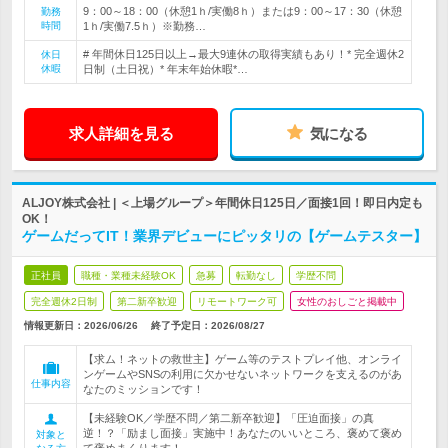
9：00～18：00（休憩1ｈ/実働8ｈ）または9：00～17：30（休憩
勤務
時間
1ｈ/実働7.5ｈ）※勤務…
# 年間休日125日以上→最大9連休の取得実績もあり！* 完全週休2
休日
休暇
日制（土日祝）* 年末年始休暇*…
求人詳細を見る
気になる
ALJOY株式会社 | ＜上場グループ＞年間休日125日／面接1回！即日内定も
OK！
ゲームだってIT！業界デビューにピッタリの【ゲームテスター】
正社員
職種・業種未経験OK
急募
転勤なし
学歴不問
完全週休2日制
第二新卒歓迎
リモートワーク可
女性のおしごと掲載中
情報更新日：2026/06/26
終了予定日：
2026/08/27
【求ム！ネットの救世主】ゲーム等のテストプレイ他、オンライ
ンゲームやSNSの利用に欠かせないネットワークを支えるのがあ
仕事内容
なたのミッションです！
【未経験OK／学歴不問／第二新卒歓迎】「圧迫面接」の真
逆！？「励まし面接」実施中！あなたのいいところ、褒めて褒め
対象と
て褒めまくります！