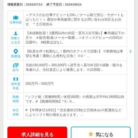
情報更新日：2026/07/13
終了予定日：
2026/08/24
＜デスクのお仕事デビューもOK♪／チーム制で安心・サポートも
ばっちり！＞ 通信や車両修理に関するお問い合わせ対応をお任
仕事内容
せ ＊土日祝休み
【未経験歓迎！2週間以内の内定・翌月入社可能♪】◆35歳以下の
方※ ＃販売/飲食/メーカー勤務…⇒オフィスデビューの20代が
対象と
活躍中♪ #残業ほぼなし
なる方
【転居を伴う転勤なし！都内のオフィスで活躍♪】 ※勤務地は希
望を考慮！通勤にも便利な立地！ ※U・…
勤務地
月給230,000円～300,000円＋諸手当＋賞与年2回※経験・能力を
考慮の上、当社規定により優遇します。※試用期…
給与
300万円～500万円
初年度
年収
* シフト制（実働8時間／休憩1時間）※残業は月平均4.2時間以内
勤務
時間
です。# 【勤務時間例】* 9：0…
# 【年間休日125日】* 完全週休2日制(土日祝休み)※配属先など
休日
休暇
によりシフト制の場合もあります。…
求人詳細を見る
気になる