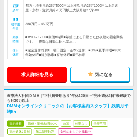
都内・埼玉月給28万5000円以上横浜月給28万1000円以上名古
屋・京都・滋賀月給28万円以上大阪月給27万500…
給与
380万円～450万円
初年度
年収
# 8:00～17:00■実働8時間■希望による日勤または夜勤の固定勤務
勤務
時間
です。 夜勤は日勤に比べ基本…
■完全週休2日制（曜日固定・基本2連休）■GW■夏季休暇■年末
休日
休暇
年始休暇■特別休暇■有給休暇■慶弔休暇…
求人詳細を見る
気になる
医療法人社団ＤＭＨ | *正社員登用あり*年休120日～*完全週休2日*未経験で
も月30万以上
DMMオンラインクリニックの【お客様案内スタッフ】残業月平
均5h
契約社員
職種・業種未経験OK
急募
転勤なし
学歴不問
完全週休2日制
第二新卒歓迎
女性のおしごと掲載中