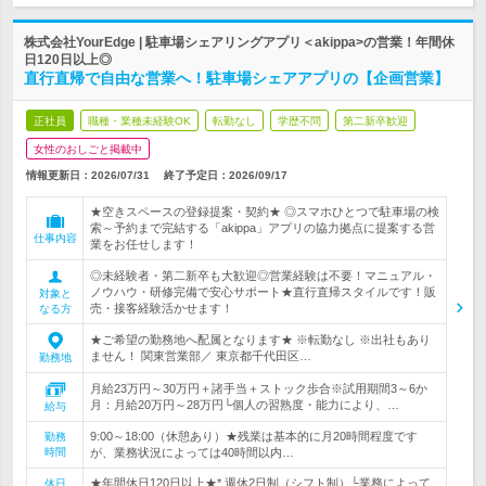
株式会社YourEdge | 駐車場シェアリングアプリ＜akippa>の営業！年間休
日120日以上◎
直行直帰で自由な営業へ！駐車場シェアアプリの【企画営業】
正社員
職種・業種未経験OK
転勤なし
学歴不問
第二新卒歓迎
女性のおしごと掲載中
情報更新日：2026/07/31
終了予定日：
2026/09/17
★空きスペースの登録提案・契約★ ◎スマホひとつで駐車場の検
索～予約まで完結する「akippa」アプリの協力拠点に提案する営
仕事内容
業をお任せします！
◎未経験者・第二新卒も大歓迎◎営業経験は不要！マニュアル・
ノウハウ・研修完備で安心サポート★直行直帰スタイルです！販
対象と
売・接客経験活かせます！
なる方
★ご希望の勤務地へ配属となります★ ※転勤なし ※出社もあり
ません！ 関東営業部／ 東京都千代田区…
勤務地
月給23万円～30万円＋諸手当＋ストック歩合※試用期間3～6か
月：月給20万円～28万円└個人の習熟度・能力により、…
給与
9:00～18:00（休憩あり）★残業は基本的に月20時間程度です
勤務
時間
が、業務状況によっては40時間以内…
★年間休日120日以上★* 週休2日制（シフト制）└業務によって
休日