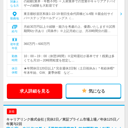
の経験(業界・年数不問) ⇒ 人材業界での営業やキャリアアドバイ
対象と
ザーの経験も大歓迎です
なる方
東京都杉並区和泉1-22-19 朝日生命代田橋ビル4階 ※親会社サイ
バーステップホールディングス（…
勤務地
月給30万円以上※経験・能力を考慮の上、優遇いたします※試用
期間6か月あり（同条件）※上記月給には、月20時間分の固…
給与
360万円～600万円
初年度
年収
10：00～19：00（休憩1時間）※定時退社が基本です！残業は多
勤務
時間
くても月10～20時間程度を想定し…
★年間休日120日以上* 完全週休2日制（土日祝休み）* 有給休暇*
休日
休暇
年末年始、GW、夏季休暇 など…
求人詳細を見る
気になる
新着
キャリアリンク株式会社 | 完休2日／東証プライム市場上場／年休125日／
年賞与2回