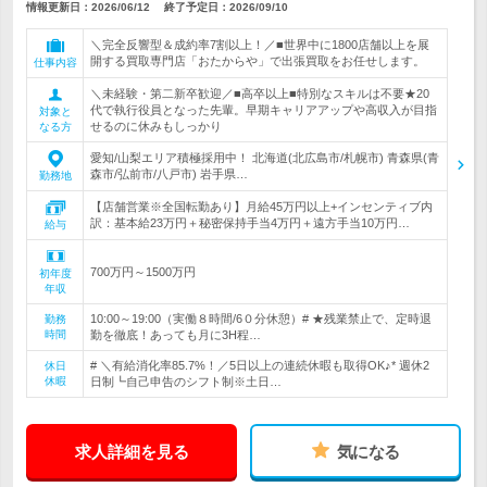
情報更新日：2026/06/12
終了予定日：
2026/09/10
＼完全反響型＆成約率7割以上！／■世界中に1800店舗以上を展
開する買取専門店「おたからや」で出張買取をお任せします。
仕事内容
＼未経験・第二新卒歓迎／■高卒以上■特別なスキルは不要★20
代で執行役員となった先輩。早期キャリアアップや高収入が目指
対象と
せるのに休みもしっかり
なる方
愛知/山梨エリア積極採用中！ 北海道(北広島市/札幌市) 青森県(青
森市/弘前市/八戸市) 岩手県…
勤務地
【店舗営業※全国転勤あり】月給45万円以上+インセンティブ内
訳：基本給23万円＋秘密保持手当4万円＋遠方手当10万円…
給与
700万円～1500万円
初年度
年収
10:00～19:00（実働８時間/6０分休憩）# ★残業禁止で、定時退
勤務
時間
勤を徹底！あっても月に3H程…
# ＼有給消化率85.7%！／5日以上の連続休暇も取得OK♪* 週休2
休日
休暇
日制┗自己申告のシフト制※土日…
求人詳細を見る
気になる