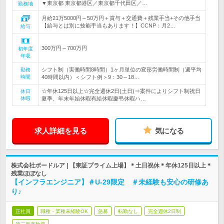
▼東京都 東京都港区／東京都千代田区／…
勤務地
月給21万5000円～50万円＋賞与＋交通費＋残業手当+その他手当
【給与とは別に技能手当もあります！】CCNP：月2…
給与
300万円～700万円
初年度
年収
シフト制（実働時間8時間）1ヶ月単位の変形労働時間制（週平均
勤務
時間
40時間以内）＜シフト例＞9：30～18…
☆年休125日以上☆完全週休2日(土日)⇒案件によりシフト制祝日
休日
休暇
夏季、年末年始休暇有給休暇慶弔休暇ハ…
求人詳細を見る
気になる
株式会社ボードルア | 【東証プライム上場】＊土日祝休＊年休125日以上＊
残業ほぼなし
【インフラエンジニア】＃U-29限定 ＃未経験も安心の研修あ
り♪
正社員
職種・業種未経験OK
急募
転勤なし
完全週休2日制