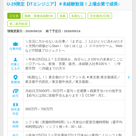
U-29限定【ITエンジニア】＃未経験歓迎！上場企業で成長♪
正社員
職種・業種未経験OK
急募
転勤なし
完全週休2日制
第二新卒歓迎
情報更新日：2026/06/16
終了予定日：
2026/09/14
＼生活に欠かせないお仕事／《まずは…》1人ひとりに合わせた3
ヶ月間の研修からStart！《ゆくゆくは…》スマホやゲーム、Web
仕事内容
などIT関連プロジェクトへ
＜年休125日以上＊土日祝休み…自分らしさ100％の未来がここに
＞◎アパレル、飲食、営業、販売…未経験入社率100％！ ◇学
対象と
歴不問 ◇29歳までの方※
なる方
《転勤なし！》東京都のクライアント先 ▼東京都 東京都港区／
東京都千代田区／東京都中央区／東京都新…
勤務地
月給21万5000円～50万円＋賞与＋交通費＋残業手当+その他手当
【給与とは別に技能手当もあります！】CCNP：月2…
給与
300万円～700万円
初年度
年収
シフト制（実働時間8時間）1ヶ月単位の変形労働時間制（週平均
勤務
時間
40時間以内）＜シフト例＞9：30～18…
☆年休125日以上☆完全週休2日(土日休み)⇒案件によりシフト制
休日