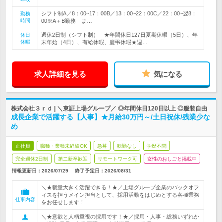
シフト制A／8：00~17：00B／13：00~22：00C／22：00~翌8：
勤務
時間
00※A＋B勤務 ま…
週休2日制（シフト制） ★年間休日127日夏期休暇（5日）、年
休日
休暇
末年始（4日）、有給休暇、慶弔休暇★週…
求人詳細を見る
気になる
株式会社３ｒｄ | ＼東証上場グループ／ ◎年間休日120日以上 ◎服装自由
成長企業で活躍する【人事】★月給30万円～/土日祝休/残業少な
め
正社員
職種・業種未経験OK
急募
転勤なし
学歴不問
完全週休2日制
第二新卒歓迎
リモートワーク可
女性のおしごと掲載中
情報更新日：2026/07/29
終了予定日：
2026/08/31
＼★裁量大きく活躍できる！★／上場グループ企業のバックオフ
ィスを担うメイン担当として、採用活動をはじめとする各種業務
仕事内容
をお任せします！
＼★意欲と人柄重視の採用です！★／採用・人事・総務いずれか