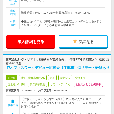
初年度
年収
勤務
勤務時間：9:00～17:40※一部関東店舗は、9:20～18:00
時間
◆完全週休2日制（毎週水曜日+当社規定カレンダーによる休日）
休日
休暇
※当社カレンダーによる◆有給休暇◆夏季・…
求人詳細を見る
気になる
株式会社レヴァリエ | ＼面接1回＆前給保障／#年休125日#残業月5h程度#定
着率90％超
IT/オフィスワークデビュー応援☆【IT事務】◎リモート研修あり
正社員
職種・業種未経験OK
急募
転勤なし
学歴不問
完全週休2日制
第二新卒歓迎
リモートワーク可
女性のおしごと掲載中
情報更新日：2026/07/30
終了予定日：
2026/09/28
【できることから少しずつ成長☆】数ヵ月の入門研修 ⇒ データ
入力・資料作成など簡単なお仕事からスタート！★研修期間から
仕事内容
対面×在宅併用
【育成枠採用｜学歴不問】「ITに興味がある」＞＞それだけで