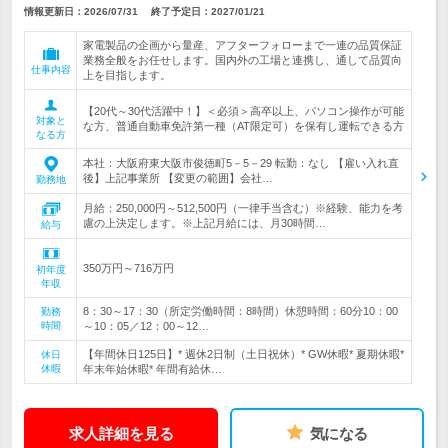
情報更新日：2026/07/31
終了予定日：
2027/01/21
家電製品の企画から量産、アフターフォローまで一連の品質保証
業務全般をお任せします。国内外の工場と連携し、通して品質向
仕事内容
上を目指します。
【20代～30代活躍中！】＜必須＞高卒以上、パソコン操作が可能
対象と
な方、普通自動車免許第一種（AT限定可）を保有し運転できる方
なる方
本社：大阪府東大阪市俊徳町5－5－29 転勤：なし 【雇い入れ直
後】上記事業所 【変更の範囲】会社…
勤務地
月給：250,000円～512,500円（一律手当含む）※経験、能力を考
慮の上決定します。※上記月給には、月30時間…
給与
350万円～716万円
初年度
年収
8：30～17：30（所定労働時間：8時間）休憩時間：60分10：00
勤務
時間
～10：05／12：00～12…
【年間休日125日】* 週休2日制（土日祝休）* GW休暇* 夏期休暇*
休日
休暇
年末年始休暇* 年間有給休…
求人詳細を見る
気になる