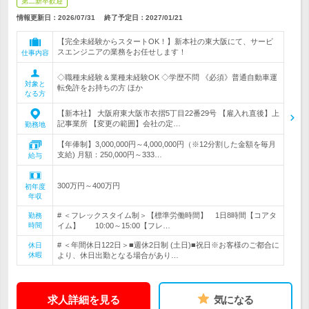
第二新卒歓迎
情報更新日：2026/07/31
終了予定日：
2027/01/21
【完全未経験からスタートOK！】新本社の東大阪にて、サービ
スエンジニアの業務をお任せします！
仕事内容
◇職種未経験＆業種未経験OK ◇学歴不問 《必須》普通自動車運
対象と
転免許をお持ちの方 ほか
なる方
【新本社】 大阪府東大阪市衣摺5丁目22番29号 【雇入れ直後】上
記事業所 【変更の範囲】会社の定…
勤務地
【年俸制】3,000,000円～4,000,000円（※12分割した金額を毎月
支給) 月額：250,000円～333…
給与
300万円～400万円
初年度
年収
# ＜フレックスタイム制＞【標準労働時間】 1日8時間【コアタ
勤務
時間
イム】 10:00～15:00【フレ…
# ＜年間休日122日＞■週休2日制 (土日)■祝日※お客様のご都合に
休日
休暇
より、休日出勤となる場合があり…
求人詳細を見る
気になる