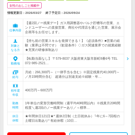
女性のおしごと掲載中
情報更新日：2026/03/27
終了予定日：
2026/09/24
【週2回ノー残業デー】ガス用調整器やバルク貯槽等の営業、エ
ンドユーザーへの直接営業、商社や代理店を通じた営業、展示会
仕事内容
企画等をお任せします。
【持ち前の営業スキルを発揮できる！】《必須条件》■営業の経
験（業界は不問です）《歓迎条件》◇ガス関連業界での就業経験
対象と
★充実の研修体制あり
なる方
【転勤当面なし】 〒579-8037 大阪府東大阪市新町8番6号 TEL
072-985-2521…
勤務地
月給：266,300円～（一律手当を含む）※固定残業代40,000円～
／月15時間分含む 超過分は別途支給※経験・年…
給与
400万円～600万円
初年度
年収
1年単位の変形労働時間制（週平均40時間以内）※残業月20時間
勤務
時間
程度＼週2回のノー残業デーあり／＜標準…
★年間休日121日★* 週休2日制（土日祝休み）└年に6～7回程の
休日
休暇
土曜日出勤あり* 有給休暇（10日…