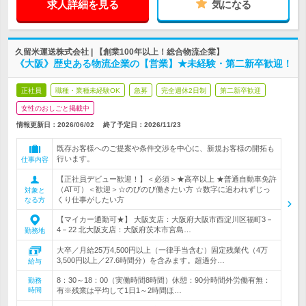
求人詳細を見る
気になる
久留米運送株式会社 | 【創業100年以上！総合物流企業】
《大阪》歴史ある物流企業の【営業】★未経験・第二新卒歓迎！
正社員
職種・業種未経験OK
急募
完全週休2日制
第二新卒歓迎
女性のおしごと掲載中
情報更新日：2026/06/02
終了予定日：
2026/11/23
既存お客様へのご提案や条件交渉を中心に、新規お客様の開拓も
行います。
仕事内容
【正社員デビュー歓迎！】＜必須＞★高卒以上 ★普通自動車免許
（AT可）＜歓迎＞☆のびのび働きたい方 ☆数字に追われずじっ
対象と
くり仕事がしたい方
なる方
【マイカー通勤可★】 大阪支店：大阪府大阪市西淀川区福町3－
4－22 北大阪支店：大阪府茨木市宮島…
勤務地
大卒／月給25万4,500円以上（一律手当含む）固定残業代（4万
3,500円以上／27.6時間分）を含みます。超過分…
給与
8：30～18：00（実働時間8時間）休憩：90分時間外労働有無：
勤務
時間
有※残業は平均して1日1～2時間ほ…