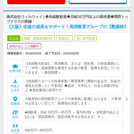
株式会社ウィルウェイ | ◆未経験歓迎◆月給30万円以上の高待遇◆関西トッ
プクラスの実績
《大阪》生徒の成長をサポート！馬渕教育グループの【塾講師】
正社員
職種・業種未経験OK
転勤なし
第二新卒歓迎
女性のおしごと掲載中
情報更新日：2026/05/08
終了予定日：
2026/08/20
【未経験大歓迎】「馬渕教室」または「若松塾」の校舎講師とし
て、中学・高校受験を希望する生徒の教育・指導を担当していた
仕事内容
だきます。＜集団授業＞
【未経験スタートの先輩多数！教育業界に興味のある方、生徒の
成長を応援したい方歓迎】◆必須：大卒以上・社会人経験1年以
対象と
上 ★意欲重視の採用です
なる方
大阪府内の馬渕教育グループの各校舎に配属となります。 ※希望
やお住まいに応じて、勤務地を決定します…
勤務地
■経験者：月給 33万円～45万円 ＋ 賞与年2回 ＋ 決算賞与あり上
記には、固定残業代・固定深夜手当を含みます。※…
給与
400万円～600万円
初年度