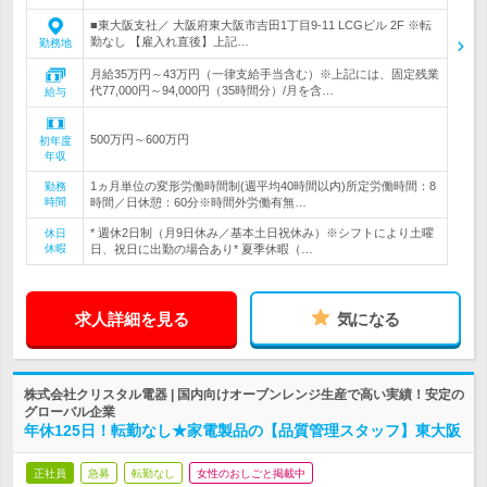
■東大阪支社／ 大阪府東大阪市吉田1丁目9-11 LCGビル 2F ※転
勤なし 【雇入れ直後】上記…
勤務地
月給35万円～43万円（一律支給手当含む）※上記には、固定残業
代77,000円～94,000円（35時間分）/月を含…
給与
500万円～600万円
初年度
年収
1ヵ月単位の変形労働時間制(週平均40時間以内)所定労働時間：8
勤務
時間
時間／日休憩：60分※時間外労働有無…
* 週休2日制（月9日休み／基本土日祝休み）※シフトにより土曜
休日
休暇
日、祝日に出勤の場合あり* 夏季休暇（…
求人詳細を見る
気になる
株式会社クリスタル電器 | 国内向けオーブンレンジ生産で高い実績！安定の
グローバル企業
年休125日！転勤なし★家電製品の【品質管理スタッフ】東大阪
正社員
急募
転勤なし
女性のおしごと掲載中