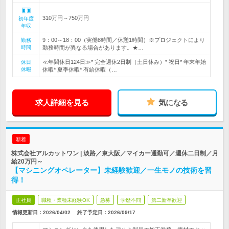
310万円～750万円
初年度
年収
9：00～18：00（実働8時間／休憩1時間）※プロジェクトにより
勤務
時間
勤務時間が異なる場合があります。★…
≪年間休日124日≫* 完全週休2日制（土日休み）* 祝日* 年末年始
休日
休暇
休暇* 夏季休暇* 有給休暇（…
求人詳細を見る
気になる
新着
株式会社アルカットワン | 淡路／東大阪／マイカー通勤可／週休二日制／月
給20万円～
【マシニングオペレーター】未経験歓迎／一生モノの技術を習
得！
正社員
職種・業種未経験OK
急募
学歴不問
第二新卒歓迎
情報更新日：2026/04/02
終了予定日：
2026/09/17