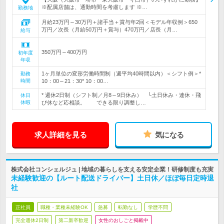
※配属店舗は、通勤時間を考慮します ※…
勤務地
月給23万円～30万円＋諸手当＋賞与年2回＜モデル年収例＞650
万円／次長（月給50万円＋賞与）470万円／店長（月…
給与
350万円～400万円
初年度
年収
1ヶ月単位の変形労働時間制（週平均40時間以内）＜シフト例＞*
勤務
時間
10：00～21：30* 10：00…
* 週休2日制（シフト制／月8～9日休み） └土日休み・連休・飛
休日
休暇
び休など応相談。 できる限り調整し…
求人詳細を見る
気になる
株式会社コンシェルジュ | 地域の暮らしを支える安定企業！研修制度も充実
未経験歓迎の【ルート配送ドライバー】土日休／ほぼ毎日定時退
社
正社員
職種・業種未経験OK
急募
転勤なし
学歴不問
完全週休2日制
第二新卒歓迎
女性のおしごと掲載中