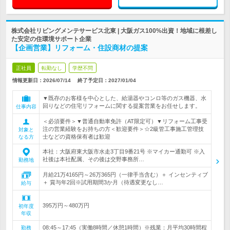
株式会社リビングメンテサービス北東 | 大阪ガス100%出資！地域に根差し
た安定の住環境サポート企業
【企画営業】リフォーム・住設商材の提案
正社員
転勤なし
学歴不問
情報更新日：2026/07/14
終了予定日：
2027/01/04
▼既存のお客様を中心とした、給湯器やコンロ等のガス機器、水
回りなどの住宅リフォームに関する提案営業をお任せします。
仕事内容
＜必須要件＞▼普通自動車免許（AT限定可）▼リフォーム工事受
注の営業経験をお持ちの方＜歓迎要件＞☆2級管工事施工管理技
対象と
士などの資格保有者は歓迎
なる方
本社：大阪府東大阪市水走3丁目9番21号 ※マイカー通勤可 ※入
社後は本社配属、その後は交野事務所…
勤務地
月給21万4165円～26万365円（一律手当含む）＋ インセンティブ
＋ 賞与年2回※試用期間3か月（待遇変更なし…
給与
395万円～480万円
初年度
年収
08:45～17:45（実働8時間／休憩1時間）※残業：月平均30時間程
勤務