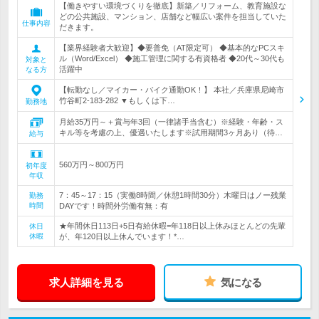
【働きやすい環境づくりを徹底】新築／リフォーム、教育施設な
どの公共施設、マンション、店舗など幅広い案件を担当していた
仕事内容
だきます。
【業界経験者大歓迎】◆要普免（AT限定可） ◆基本的なPCスキ
ル（Word/Excel） ◆施工管理に関する有資格者 ◆20代～30代も
対象と
活躍中
なる方
【転勤なし／マイカー・バイク通勤OK！】 本社／兵庫県尼崎市
竹谷町2-183-282 ▼もしくは下…
勤務地
月給35万円～＋賞与年3回（一律諸手当含む）※経験・年齢・ス
キル等を考慮の上、優遇いたします※試用期間3ヶ月あり（待…
給与
560万円～800万円
初年度
年収
7：45～17：15（実働8時間／休憩1時間30分）木曜日はノー残業
勤務
時間
DAYです！時間外労働有無：有
★年間休日113日+5日有給休暇=年118日以上休みほとんどの先輩
休日
休暇
が、年120日以上休んでいます！*…
求人詳細を見る
気になる