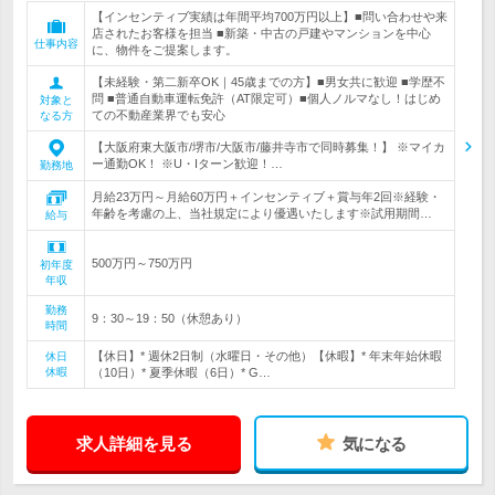
【インセンティブ実績は年間平均700万円以上】■問い合わせや来
店されたお客様を担当 ■新築・中古の戸建やマンションを中心
仕事内容
に、物件をご提案します。
【未経験・第二新卒OK｜45歳までの方】■男女共に歓迎 ■学歴不
問 ■普通自動車運転免許（AT限定可）■個人ノルマなし！はじめ
対象と
ての不動産業界でも安心
なる方
【大阪府東大阪市/堺市/大阪市/藤井寺市で同時募集！】 ※マイカ
ー通勤OK！ ※U・Iターン歓迎！…
勤務地
月給23万円～月給60万円＋インセンティブ＋賞与年2回※経験・
年齢を考慮の上、当社規定により優遇いたします※試用期間…
給与
500万円～750万円
初年度
年収
勤務
9：30～19：50（休憩あり）
時間
【休日】* 週休2日制（水曜日・その他）【休暇】* 年末年始休暇
休日
休暇
（10日）* 夏季休暇（6日）* G…
求人詳細を見る
気になる