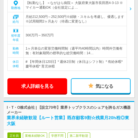
【転勤なし】 ＜ながはら病院＞ 大阪府東大阪市長田西4‐3‐13 ※
マイカー通勤OK（会社規定によ…
勤務地
月給212,500円～252,500円※経験・スキルを考慮し、優遇します
※試用期間2ヶ月あり（待遇に変更なし）
給与
300万円～350万円
初年度
年収
1ヶ月単位の変形労働時間制（週平均40時間以内）時間外労働有
勤務
時間
無：有対象期間の標準的な総労働時間：14…
# 【年間休日120日】* 週休2日制（休日はシフト制）* 有給休暇*
休日
休暇
慶弔休暇* 育児休暇
求人詳細を見る
気になる
I・T・O株式会社 | 【設立70年】業界トップクラスのシェアを誇るガス機器
メーカー
業界未経験歓迎【ルート営業】既存顧客9割☆残業月20h程◎東
大阪
正社員
業種未経験OK
学歴不問
第二新卒歓迎