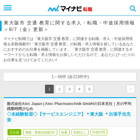
東大阪市 交通 教育に関する求人・転職・中途採用情報
＜8/7（金）更新＞
マイナビ転職では「東大阪市 交通 教育」に関連する転職・求人・中途採用情
報を多数掲載中!「東大阪市 交通 教育」の転職・求人情報を探しているあなた
におすすめのお仕事を掲載しています。「東大阪市 交通 教育」に関連するキ
ーワードからも転職・求人情報をお探しいただけるので、あなたにぴったりの
お仕事を見つけてみてください!
1～50件 (全213件中)
1
2
3
4
5
株式会社Atec Japan | Atec Pharmatechnik GmbHの日本支社｜月の平均
残業時間少なめ
◇未経験歓迎◇【サービスエンジニア】＊東大阪 ＊出張手当充
実
正社員
職種・業種未経験OK
急募
転勤なし
学歴不問