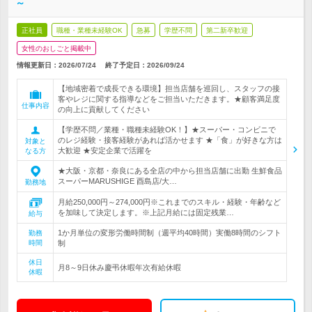
～
正社員
職種・業種未経験OK
急募
学歴不問
第二新卒歓迎
女性のおしごと掲載中
情報更新日：2026/07/24
終了予定日：
2026/09/24
【地域密着で成長できる環境】担当店舗を巡回し、スタッフの接
客やレジに関する指導などをご担当いただきます。★顧客満足度
仕事内容
の向上に貢献してください
【学歴不問／業種・職種未経験OK！】★スーパー・コンビニで
のレジ経験・接客経験があれば活かせます ★「食」が好きな方は
対象と
大歓迎 ★安定企業で活躍を
なる方
★大阪・京都・奈良にある全店の中から担当店舗に出勤 生鮮食品
スーパーMARUSHIGE 酉島店/大…
勤務地
月給250,000円～274,000円※これまでのスキル・経験・年齢など
を加味して決定します。※上記月給には固定残業…
給与
1か月単位の変形労働時間制（週平均40時間）実働8時間のシフト
勤務
時間
制
休日
月8～9日休み慶弔休暇年次有給休暇
休暇