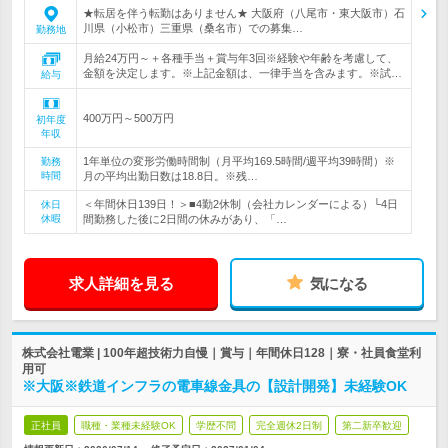
★転居を伴う転勤はありません★ 大阪府（八尾市・東大阪市）石
川県（小松市）三重県（桑名市）での募集…
勤務地
月給24万円～＋各種手当＋賞与年3回※経験や年齢を考慮して、
金額を決定します。※上記金額は、一律手当を含みます。※試…
給与
400万円～500万円
初年度
年収
1年単位の変形労働時間制（月平均169.5時間/週平均39時間）※
勤務
時間
月の平均出勤日数は18.8日。※残…
＜年間休日139日！＞■4勤2休制（会社カレンダーによる）└4日
休日
休暇
間勤務した後に2日間の休みがあり、「…
求人詳細を見る
気になる
株式会社電業 | 100年超技術力自慢｜賞与｜年間休日128｜寮・社員食堂利
用可
※大阪※鉄道インフラの電車線金具の【設計開発】未経験OK
正社員
職種・業種未経験OK
学歴不問
完全週休2日制
第二新卒歓迎