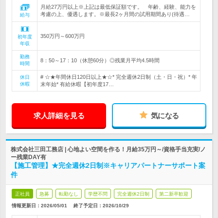
月給27万円以上※上記は最低保証額です。 年齢、経験、能力を
考慮の上、優遇します。※最長2ヶ月間の試用期間あり(待遇…
給与
350万円～600万円
初年度
年収
勤務
8：50～17：10（休憩60分）◎残業月平均4.5時間
時間
# ☆★年間休日120日以上★☆* 完全週休2日制（土・日・祝）* 年
休日
休暇
末年始* 有給休暇【初年度17…
求人詳細を見る
気になる
株式会社三田工務店 | 心地よい空間を作る！月給35万円～/資格手当充実/ノ
ー残業DAY有
【施工管理】★完全週休2日制※キャリアパートナーサポート案
件
正社員
急募
転勤なし
学歴不問
完全週休2日制
第二新卒歓迎
情報更新日：2026/05/01
終了予定日：
2026/10/29