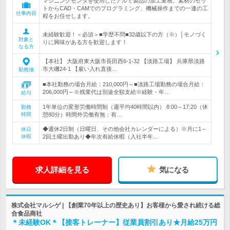
マシニングセンタを使用したアルミ製品の加工業務。素材のセッ
トからCAD・CAMでのプログラミング、機械操作までの一連の工
仕事内容
程をお任せします。
未経験歓迎！＜必須＞■学歴不問■32歳以下の方（※）│モノづく
対象と
りに興味がある方を歓迎します！
なる方
【本社】 大阪府東大阪市長田西6-1-32 【淡路工場】 兵庫県淡路
市大磯24-1 【雇い入れ直後…
勤務地
■本社勤務の場合月給：210,000円～■淡路工場勤務の場合月給：
206,000円～※残業代は別途全額支給※経験・年…
給与
1年単位の変形労働時間制（週平均40時間以内） 8:00～17:20（休
勤務
時間
憩80分）時間外労働有無：有…
◆週休2日制（日曜日、その他会社カレンダーによる）※月に1～
休日
休暇
2回土曜出勤あり◆年次有給休暇（入社半年…
求人詳細を見る
気になる
株式会社マルシゲ | 【創業70年以上の歴史あり】お客様から愛され続ける総
合食品商社
＊未経験OK＊【接客トレーナー】従業員割引あり★月給25万円