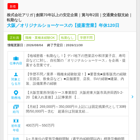
新着
株式会社アリガ | 創業70年以上の安定企業｜賞与年2回｜交通費全額支給｜
転勤なし
大阪／オリジナルショーケースの【提案営業】年休120日
正社員
職種・業種未経験OK
転勤なし
学歴不問
情報更新日：2026/08/04
終了予定日：
2026/11/30
【地域密着・転勤なし！】デパ地下の惣菜店や和洋菓子店、寿司
店などに対し、自社製の「オリジナルショーケース」を企画・提
仕事内容
案する営業です。
【学歴不問／業界・職種未経験歓迎！】■要普免■接客販売の経験
（百貨店、飲食店など）■店舗運営、店長、SVの経験■建築、内
対象と
装、設備業界の経験
なる方
【大阪営業所/対面ケース事業部】 大阪府東大阪市高井田西5-2-
20 【雇入れ直後】上記事業所 【…
勤務地
【月給】269,000円～350,000円※上記には固定残業代として30時
間/50,000円～含む 超過分は別途支給…
給与
400万円～550万円
初年度
年収
1ヶ月単位の変形労働時間制（週平均40時間以内）標準労働時間
勤務