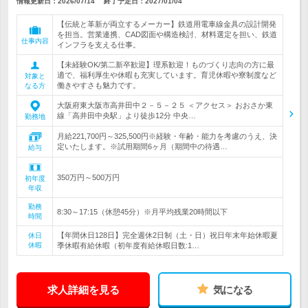
情報更新日：2026/07/14
終了予定日：
2027/01/04
【伝統と革新が両立するメーカー】鉄道用電車線金具の設計開発
を担当。営業連携、CAD図面や構造検討、材料選定を担い、鉄道
仕事内容
インフラを支える仕事。
【未経験OK/第二新卒歓迎】理系歓迎！ものづくり志向の方に最
適で、福利厚生や休暇も充実しています。育児休暇や寮制度など
対象と
働きやすさも魅力です。
なる方
大阪府東大阪市高井田中２－５－２５ ＜アクセス＞ おおさか東
線「高井田中央駅」より徒歩12分 中央…
勤務地
月給221,700円～325,500円※経験・年齢・能力を考慮のうえ、決
定いたします。※試用期間6ヶ月（期間中の待遇…
給与
350万円～500万円
初年度
年収
勤務
8:30～17:15（休憩45分）※月平均残業20時間以下
時間
【年間休日128日】完全週休2日制（土・日）祝日年末年始休暇夏
休日
休暇
季休暇有給休暇（初年度有給休暇日数:1…
求人詳細を見る
気になる