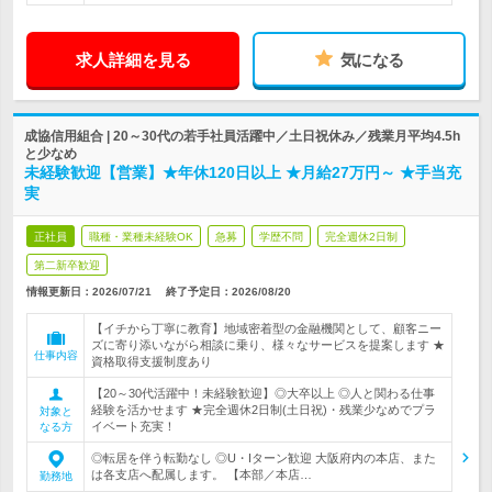
求人詳細を見る
気になる
成協信用組合 | 20～30代の若手社員活躍中／土日祝休み／残業月平均4.5h
と少なめ
未経験歓迎【営業】★年休120日以上 ★月給27万円～ ★手当充
実
正社員
職種・業種未経験OK
急募
学歴不問
完全週休2日制
第二新卒歓迎
情報更新日：2026/07/21
終了予定日：
2026/08/20
【イチから丁寧に教育】地域密着型の金融機関として、顧客ニー
ズに寄り添いながら相談に乗り、様々なサービスを提案します ★
仕事内容
資格取得支援制度あり
【20～30代活躍中！未経験歓迎】◎大卒以上 ◎人と関わる仕事
経験を活かせます ★完全週休2日制(土日祝)・残業少なめでプラ
対象と
イベート充実！
なる方
◎転居を伴う転勤なし ◎U・Iターン歓迎 大阪府内の本店、また
は各支店へ配属します。 【本部／本店…
勤務地