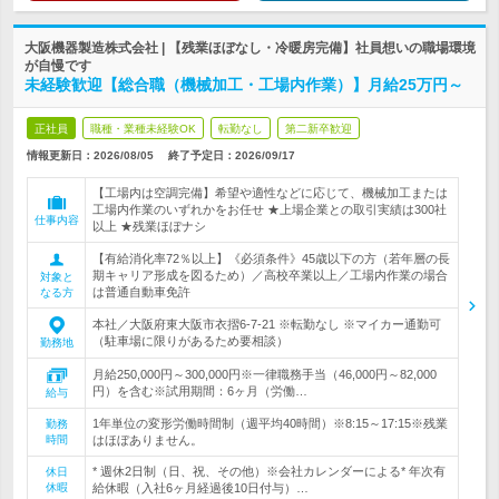
大阪機器製造株式会社 | 【残業ほぼなし・冷暖房完備】社員想いの職場環境
が自慢です
未経験歓迎【総合職（機械加工・工場内作業）】月給25万円～
正社員
職種・業種未経験OK
転勤なし
第二新卒歓迎
情報更新日：2026/08/05
終了予定日：
2026/09/17
【工場内は空調完備】希望や適性などに応じて、機械加工または
工場内作業のいずれかをお任せ ★上場企業との取引実績は300社
仕事内容
以上 ★残業ほぼナシ
【有給消化率72％以上】《必須条件》45歳以下の方（若年層の長
期キャリア形成を図るため）／高校卒業以上／工場内作業の場合
対象と
は普通自動車免許
なる方
本社／大阪府東大阪市衣摺6-7-21 ※転勤なし ※マイカー通勤可
（駐車場に限りがあるため要相談）
勤務地
月給250,000円～300,000円※一律職務手当（46,000円～82,000
円）を含む※試用期間：6ヶ月（労働…
給与
1年単位の変形労働時間制（週平均40時間）※8:15～17:15※残業
勤務
時間
はほぼありません。
* 週休2日制（日、祝、その他）※会社カレンダーによる* 年次有
休日
休暇
給休暇（入社6ヶ月経過後10日付与）…