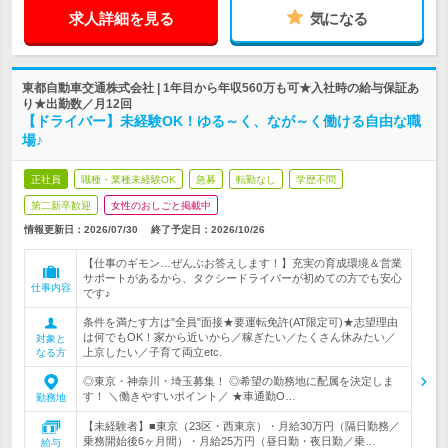
求人詳細を見る
気になる
東都自動車交通株式会社 | 1年目から年収560万も可★入社時の給与保証あ
り★出勤数／月12回
【ドライバー】未経験OK！ゆる～く、なが～く働ける自由な職
場♪
正社員
職種・業種未経験OK
急募
転勤なし
学歴不問
第二新卒歓迎
女性のおしごと掲載中
情報更新日：2026/07/30
終了予定日：
2026/10/26
【仕事のギモン…ぜんぶお答えします！】充実の育成環境＆営業
サポートがあるから、タクシードライバーが初めての方でも安心
仕事内容
です♪
条件を満たす方は"全員"面接★要運転免許(AT限定可)★志望理由
は何でもOK！家から近いから／稼ぎたい／たくさん休みたい／
対象と
上京したい／子育て両立etc.
なる方
◎東京・神奈川・埼玉募集！ ◎希望の勤務地に配属を決定しま
す！ ＼働きやすいポイント／ ★車通勤O…
勤務地
【未経験者】■東京（23区・西東京）・月給30万円（隔日勤務／
乗務開始後6ヶ月間）・月給25万円（昼日勤・夜日勤／乗…
給与