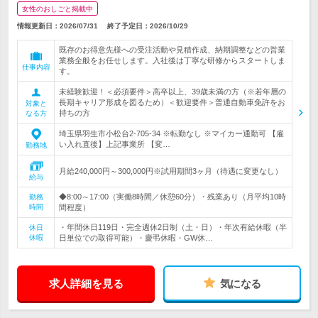
女性のおしごと掲載中
情報更新日：2026/07/31
終了予定日：
2026/10/29
既存のお得意先様への受注活動や見積作成、納期調整などの営業
業務全般をお任せします。入社後は丁寧な研修からスタートしま
仕事内容
す。
未経験歓迎！＜必須要件＞高卒以上、39歳未満の方（※若年層の
長期キャリア形成を図るため）＜歓迎要件＞普通自動車免許をお
対象と
持ちの方
なる方
埼玉県羽生市小松台2-705-34 ※転勤なし ※マイカー通勤可 【雇
い入れ直後】上記事業所 【変…
勤務地
月給240,000円～300,000円※試用期間3ヶ月（待遇に変更なし）
給与
◆8:00～17:00（実働8時間／休憩60分）・残業あり（月平均10時
勤務
時間
間程度）
・年間休日119日・完全週休2日制（土・日）・年次有給休暇（半
休日
休暇
日単位での取得可能）・慶弔休暇・GW休…
求人詳細を見る
気になる