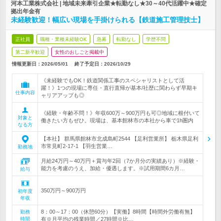
河本工業株式会社 | 地域未来牽引企業★転勤なし★30～40代活躍中★確定
拠出年金有
未経験歓迎！幅広い現場を手掛けられる【鉄道施工管理技士】
正社員
職種・業種未経験OK
急募
転勤なし
学歴不問
第二新卒歓迎
女性のおしごと掲載中
情報更新日：2026/05/01
終了予定日：
2026/10/29
《未経験でもOK！鉄道関係工事のスペシャリストとして活
躍！》1つの現場に専任・直行直帰が基本/社歴に関わらず早期キ
仕事内容
ャリアアップも◎
《経験・年齢不問！》年収600万～900万円も可◎地域に根付いて
対象と
働きたい方もぜひ。現場は、基本館林市の本社から車で1h圏内
なる方
【本社】 群馬県館林市北成島町2544 【足利営業所】 栃木県足利
市常見町2-17-1 【羽生営業…
勤務地
月給24万円～40万円＋賞与年2回（7か月分の実績あり）※経験・
能力を考慮のうえ、加給・優遇します。※試用期間6カ月…
給与
350万円～900万円
初年度
年収
8：00～17：00（休憩60分）【実働】8時間【時間外労働有無】
勤務
時間
有※月平均の残業時間／27時間※比…