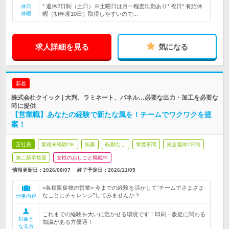
* 週休2日制（土日）※土曜日は月一程度出勤あり* 祝日* 有給休
休日
休暇
暇（初年度10日）取得しやすいので…
求人詳細を見る
気になる
新着
株式会社クイック | 大判、ラミネート、パネル…必要な出力・加工を必要な
時に提供
【営業職】あなたの経験で新たな風を！チームでワクワクを提
案！
正社員
業種未経験OK
急募
転勤なし
学歴不問
完全週休2日制
第二新卒歓迎
女性のおしごと掲載中
情報更新日：2026/08/07
終了予定日：
2026/11/05
<各種販促物の営業> 今までの経験を活かして“チームでさまざま
なことにチャレンジ”してみませんか？
仕事内容
これまでの経験を大いに活かせる環境です！印刷・販促に関わる
対象と
知識がある方優遇！
なる方