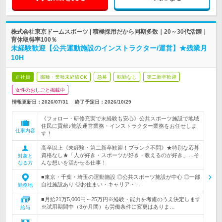
株式会社東京ドームスポーツ | 積極採用だから同期多数｜20～30代活躍｜
育休取得率100％
未経験歓迎【公共運動施設のインストラクター/運営】★残業月
10H
正社員
職種・業種未経験OK
急募
転勤なし
第二新卒歓迎
女性のおしごと掲載中
情報更新日：2026/07/31
終了予定日：
2026/10/29
《フォロー・研修充実で未経験も安心》公共スポーツ施設で地域
住民に貢献♪施設運営業務・インストラクター業務をお任せしま
仕事内容
す！
高卒以上《未経験・第二新卒歓迎！ブランク不問》★特別な応募
資格なし★「人が好き・スポーツが好き・教えるのが好き」…そ
対象と
んな想いを活かせる仕事！
なる方
■東京・千葉・埼玉の運動施設 ◎公共スポーツ施設が中心 ◎一部
自社施設あり ◎お住まい・キャリア・…
勤務地
■月給21万5,000円～25万円※経験・能力を考慮のうえ決定します
※試用期間中（3か月間）も労働条件に変更はありま…
給与