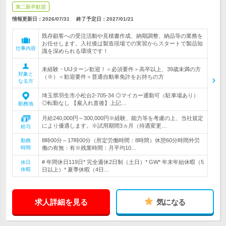
第二新卒歓迎
情報更新日：2026/07/31
終了予定日：
2027/01/21
既存顧客への受注活動や見積書作成、納期調整、納品等の業務を
お任せします。入社後は製造現場での実習からスタートで製品知
仕事内容
識を深められる環境です！
未経験・UIJターン歓迎！＜必須要件＞高卒以上、39歳未満の方
対象と
（※）＜歓迎要件＞普通自動車免許をお持ちの方
なる方
埼玉県羽生市小松台2‐705‐34 ◎マイカー通勤可（駐車場あり）
◎転勤なし 【雇入れ直後】上記…
勤務地
月給240,000円～300,000円※経験、能力等を考慮の上、当社規定
により優遇します。※試用期間3ヵ月（待遇変更…
給与
8時00分～17時00分（所定労働時間：8時間）休憩60分時間外労
勤務
時間
働の有無：有※残業時間：月平均10…
# 年間休日119日* 完全週休2日制（土日）* GW* 年末年始休暇（5
休日
休暇
日以上）* 夏季休暇（4日…
求人詳細を見る
気になる