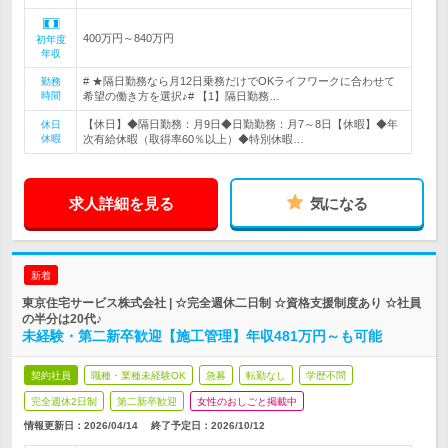
400万円～840万円
初年度
年収
# ★隔日勤務なら月12日乗務だけでOKライフワークに合わせて
勤務
時間
希望の働き方を選択♪# 【1】隔日勤務…
【休日】◆隔日勤務：月9日◆日勤勤務：月7～8日【休暇】◆年
休日
休暇
次有給休暇（取得率60％以上）◆特別休暇…
求人詳細を見る
気になる
新着
東京住宅サービス株式会社 | ☆完全週休二日制 ☆資格支援制度あり ☆社員
の半分は20代♪
未経験・第二新卒歓迎【施工管理】年収481万円～も可能
契約社員
職種・業種未経験OK
急募
転勤なし
学歴不問
完全週休2日制
第二新卒歓迎
女性のおしごと掲載中
情報更新日：2026/04/14
終了予定日：
2026/10/12