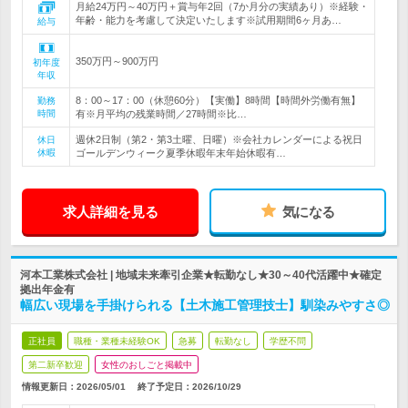
月給24万円～40万円＋賞与年2回（7か月分の実績あり）※経験・
年齢・能力を考慮して決定いたします※試用期間6ヶ月あ…
給与
350万円～900万円
初年度
年収
8：00～17：00（休憩60分）【実働】8時間【時間外労働有無】
勤務
時間
有※月平均の残業時間／27時間※比…
週休2日制（第2・第3土曜、日曜）※会社カレンダーによる祝日
休日
休暇
ゴールデンウィーク夏季休暇年末年始休暇有…
求人詳細を見る
気になる
河本工業株式会社 | 地域未来牽引企業★転勤なし★30～40代活躍中★確定
拠出年金有
幅広い現場を手掛けられる【土木施工管理技士】馴染みやすさ◎
正社員
職種・業種未経験OK
急募
転勤なし
学歴不問
第二新卒歓迎
女性のおしごと掲載中
情報更新日：2026/05/01
終了予定日：
2026/10/29