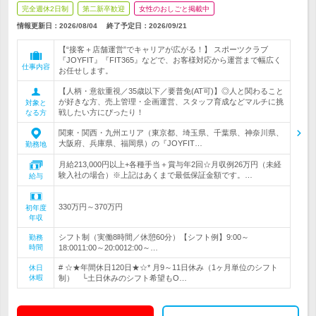
完全週休2日制
第二新卒歓迎
女性のおしごと掲載中
情報更新日：2026/08/04
終了予定日：
2026/09/21
【“接客＋店舗運営”でキャリアが広がる！】 スポーツクラブ
『JOYFIT』『FIT365』などで、お客様対応から運営まで幅広く
仕事内容
お任せします。
【人柄・意欲重視／35歳以下／要普免(AT可)】◎人と関わること
が好きな方、売上管理・企画運営、スタッフ育成などマルチに挑
対象と
戦したい方にぴったり！
なる方
関東・関西・九州エリア（東京都、埼玉県、千葉県、神奈川県、
大阪府、兵庫県、福岡県）の『JOYFIT…
勤務地
月給213,000円以上+各種手当＋賞与年2回☆月収例26万円（未経
験入社の場合）※上記はあくまで最低保証金額です。…
給与
330万円～370万円
初年度
年収
シフト制（実働8時間／休憩60分）【シフト例】9:00～
勤務
時間
18:0011:00～20:0012:00～…
# ☆★年間休日120日★☆* 月9～11日休み（1ヶ月単位のシフト
休日
休暇
制） └土日休みのシフト希望もO…