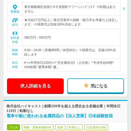
東京都板橋区加賀1-4-9 加賀町グリーンハイツ1Ｆ ※転勤はあり
ません
勤務地
★月給27万円以上／東京営業所※経験・能力等を考慮の上決定し
ます。※残業代は別途100%支給します。
給与
380万円～500万円
初年度
年収
9:00～18:00（実働8時間／休憩60分）※残業代は、別途100%支
勤務
時間
給します
# >>年間休日120日<<* 完全週休2日（土日祝）* 年末年始休暇*
休日
休暇
GW休暇* 夏季休暇* 慶…
求人詳細を見る
気になる
株式会社ハイキャスト | 創業100年を超える歴史ある老舗企業｜年間休日
119日｜転勤なし
電車や船に使われる金属部品の【法人営業】◎未経験歓迎
正社員
職種・業種未経験OK
急募
転勤なし
完全週休2日制