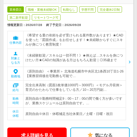
業務委託
職種・業種未経験OK
転勤なし
学歴不問
完全週休2日制
第二新卒歓迎
リモートワーク可
情報更新日：2026/07/28
終了予定日：
2026/09/28
《希望する量の依頼を必ず受けられる案件数があります》★CAD
を使った「図面作成」をお任せします！★未経験からすぐにスキ
仕事内容
ルが身につく教育制度！
《未経験歓迎／スキルは一切不問！》★例えば…スキルを身につ
対象と
けたい方★CADの知識がある方はもちろん歓迎｜◎35歳まで
なる方
《原則自由》 ＜事業所＞ 北海道札幌市中央区北1条西10丁目1-26
【業務習得後在宅勤務も可能で…
勤務地
完全出来高制（図面1枚単価1000円～3000円）＜モデル月収例＞
育児のかたわらで仕事をしている方／10～20万円副…
給与
原則自由※勤務時間補足9：00～17：00の間で働く方が多いです
勤務
時間
が、業務スケジュールは原則自由です。…
休日
原則自由※休日・休暇補足当社休業日／土曜・日曜・祝日
休暇
求人詳細を見る
気になる