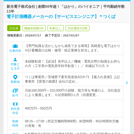
新光電子株式会社 | 創業60年超！「はかり」のパイオニア｜平均勤続年数
13年
電子計測機器メーカーの【サービスエンジニア】＊つくば
正社員
職種未経験OK
転勤なし
完全週休2日制
情報更新日：2026/07/17
終了予定日：
2027/01/07
【専門知識を活かしながら成長できる環境】高精度な電子はかり
や計量機器の点検・修理・校正業務を担当します。
仕事内容
未経験歓迎！【必須】高卒以上／機械・電気分野の知識をお持ち
対象と
の方（工学系や電気系学科卒歓迎！）／ 30歳以下の方 ※
なる方
つくば事業所／茨城県下妻市高道祖4219-71 【雇入れ直後】上記
事業所 【変更の範囲】会社の定め…
勤務地
月給180,000円～310,000円※経験、能力等を考慮の上、当社規定
により優遇します。※試用期間3ヵ月（待遇変更…
給与
400万円～550万円
初年度
年収
08:15～17:00（所定労働時間8時間）休憩時間：45分時間外労働
勤務
時間
の有無：有