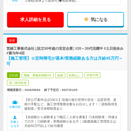
休暇
ュ休暇(有休より取得可)◆有給休暇(…
求人詳細を見る
気になる
新着
営繕工事株式会社 | 設立50年超の安定企業│#20～30代活躍中 #土日祝休み
#賞与年4回
【施工管理】☆定時帰宅が基本/実務経験ある方は月給45万円～
可
正社員
職種・業種未経験OK
急募
転勤なし
学歴不問
第二新卒歓迎
情報更新日：2026/08/04
終了予定日：
2027/01/25
【官公庁案件ほぼ100％】現場の進行管理や安全・品質管理、資
材の手配など、施工管理業務全般をお任せします！◇資格取得支
仕事内容
援制度／育児休暇制度あり
【未経験から経験者まで幅広く人材を募集】◎未経験者：35歳ま
での方｜◎経験者：実務経験がある方｜1級建築施工管理技士は
対象と
月給50万円以上で給与優遇
なる方