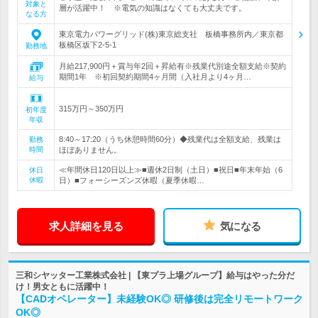
対象と
層が活躍中！ ※電気の知識はなくても大丈夫です。
なる方
東京電力パワーグリッド(株)東京総支社 板橋事務所内／東京都
板橋区坂下2-5-1
勤務地
月給217,900円＋賞与年2回＋昇給有※残業代別途全額支給※契約
期間1年 ※初回契約期間4ヶ月間（入社月より4ヶ月…
給与
315万円～350万円
初年度
年収
8:40～17:20（うち休憩時間60分）◆残業代は全額支給、残業は
勤務
時間
ほぼありません。
≪年間休日120日以上≫■週休2日制（土日）■祝日■年末年始（6
休日
休暇
日）■フォーシーズンズ休暇（夏季休暇…
求人詳細を見る
気になる
三和シヤッター工業株式会社 | 【東プラ上場グループ】給与はやった分だ
け！男女ともに活躍中！
【CADオペレーター】未経験OK◎ 研修後は完全リモートワーク
OK◎