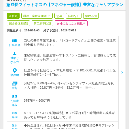
急成長フィットネスの【マネジャー候補】豊富なキャリアプラン
正社員
職種・業種未経験OK
急募
転勤なし
学歴不問
完全週休2日制
第二新卒歓迎
女性のおしごと掲載中
情報更新日：2026/08/03
終了予定日：
2026/09/21
当社の基幹事業である、「レコードブック」店舗の運営・管理業
務全般を担当します。
仕事内容
未経験歓迎。店舗運営やマネジメントに挑戦し、管理職として成
対象と
長したい方を歓迎します。
なる方
転居を伴う転勤なし ＜本社所在地＞ 〒101-0061 東京都千代田区
神田三崎町2－2－6 The…
勤務地
月給27万8000円～40万円＋インセンティブ＜入社後の想定月収
＞入社時：29.8万円～3年後：33.2万円～ ※手…
給与
375万円～600万円
初年度
年収
8：30～17：30（実働8時間）# ＜残業は1日１時間程度＞残業が
勤務
時間
あっても18時半には退社していま…
◆完全週休2日制(土日休み)◆年末年始休暇(5日間)◆リフレッシ
休日