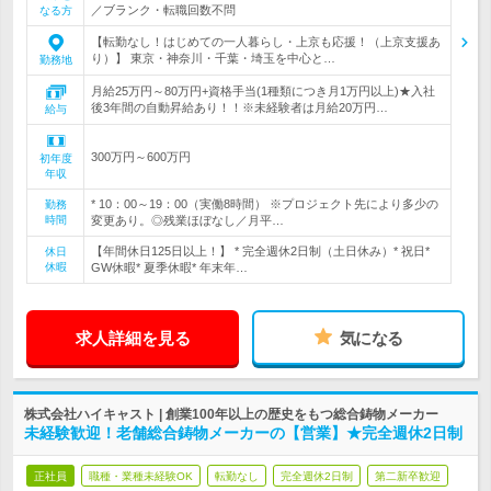
／ブランク・転職回数不問
なる方
【転勤なし！はじめての一人暮らし・上京も応援！（上京支援あ
り）】 東京・神奈川・千葉・埼玉を中心と…
勤務地
月給25万円～80万円+資格手当(1種類につき月1万円以上)★入社
後3年間の自動昇給あり！！※未経験者は月給20万円…
給与
300万円～600万円
初年度
年収
* 10：00～19：00（実働8時間） ※プロジェクト先により多少の
勤務
時間
変更あり。◎残業ほぼなし／月平…
【年間休日125日以上！】 * 完全週休2日制（土日休み）* 祝日*
休日
休暇
GW休暇* 夏季休暇* 年末年…
求人詳細を見る
気になる
株式会社ハイキャスト | 創業100年以上の歴史をもつ総合鋳物メーカー
未経験歓迎！老舗総合鋳物メーカーの【営業】★完全週休2日制
正社員
職種・業種未経験OK
転勤なし
完全週休2日制
第二新卒歓迎