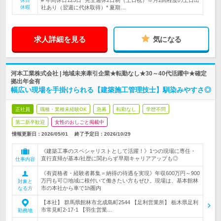
# 年間休日125日* 完全週休2日制（土日祝）※月2回程度の土日出
休日
休暇
社あり（翌週に代休取得）* 夏期…
求人詳細を見る
気になる
河本工業株式会社 | 地域未来牽引企業★転勤なし★30～40代活躍中★確定
拠出年金有
幅広い現場を手掛けられる【建築施工管理技士】馴染みやすさ◎
正社員
職種・業種未経験OK
急募
転勤なし
学歴不問
第二新卒歓迎
女性のおしごと掲載中
情報更新日：2026/05/01
終了予定日：
2026/10/29
《建築工事のスペシャリストとして活躍！》1つの現場に専任・
直行直帰が基本/社歴に関わらず早期キャリアアップも◎
仕事内容
《有資格者・経験者募集＝納得の待遇を実現》年収600万円～900
万円も可◎地域に根付いて働きたい方もぜひ。現場は、基本館林
対象と
市の本社から車で1h圏内
なる方
【本社】 群馬県館林市北成島町2544 【足利営業所】 栃木県足利
市常見町2-17-1 【羽生営業…
勤務地