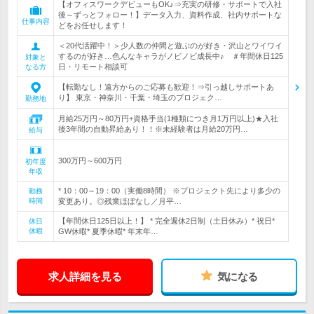
【オフィスワークデビューもOK♪⇒充実の研修・サポートで入社
後～ずっとフォロー！】データ入力、資料作成、社内サポートな
仕事内容
どをお任せします！
＜20代活躍中！＞少人数の仲間と遊ぶのが好き・沢山とワイワイ
するのが好き…色んなキャラがノビノビ成長中♪ ＃年間休日125
対象と
日・リモート相談可
なる方
【転勤なし！遠方からのご応募も歓迎！⇒引っ越しサポートあ
り】 東京・神奈川・千葉・埼玉のプロジェク…
勤務地
月給25万円～80万円+資格手当(1種類につき月1万円以上)★入社
後3年間の自動昇給あり！！※未経験者は月給20万円…
給与
300万円～600万円
初年度
年収
* 10：00～19：00（実働8時間） ※プロジェクト先により多少の
勤務
時間
変更あり。◎残業ほぼなし／月平…
【年間休日125日以上！】 * 完全週休2日制（土日休み）* 祝日*
休日
休暇
GW休暇* 夏季休暇* 年末年…
求人詳細を見る
気になる