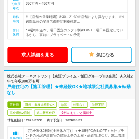
350万円～450万円
初年度
年収
# 【店舗の営業時間】8:30～21:30※店舗により異なります。※4
勤務
時間
週間単位の変形労働時間制※残業…
* 4週8休(基本、曜日固定のシフト制)POINT：曜日を固定してい
休日
休暇
るから、事前にプライベートの予定…
求人詳細を見る
気になる
株式会社アーネストワン | 【東証プライム・飯田グループHD企業】★入社2
年で年収800万も可
戸建住宅の【施工管理】★未経験OK★地域限定社員募集★転勤
なし
正社員
職種・業種未経験OK
急募
転勤なし
学歴不問
完全週休2日制
第二新卒歓迎
女性のおしごと掲載中
情報更新日：2026/07/31
終了予定日：
2026/09/03
【完全週休2日制(土日休み可)】＜★18時PC自動OFF＞自社ブラ
ンドの分譲戸建住宅の建築工事の工程・品質管理など、施工管理
仕事内容