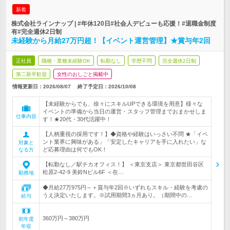
新着
株式会社ラインナップ | #年休120日#社会人デビューも応援！#退職金制度
有#完全週休2日制
未経験から月給27万円超！【イベント運営管理】★賞与年2回
正社員
職種・業種未経験OK
転勤なし
学歴不問
完全週休2日制
第二新卒歓迎
女性のおしごと掲載中
情報更新日：2026/08/07
終了予定日：
2026/10/08
【未経験からでも、徐々にスキルUPできる環境を用意】様々な
イベントの準備から当日の運営・スタッフ管理までおまかせしま
仕事内容
す！★20代・30代活躍中！
【人柄重視の採用です！】◆資格や経験はいっさい不問 ★「イベ
ント業界に興味がある」「安定したキャリアを手に入れたい」な
対象と
ど応募理由は何でもOK！
なる方
【転勤なし／駅チカオフィス！】 ＜東京支店＞ 東京都世田谷区
松原2-42-9 美鈴Nビル6F ＜在…
勤務地
◆月給27万975円～＋賞与年2回※いずれもスキル・経験を考慮の
うえ決定いたします。※試用期間3ヵ月あり。（期間中の…
給与
360万円～380万円
初年度
年収