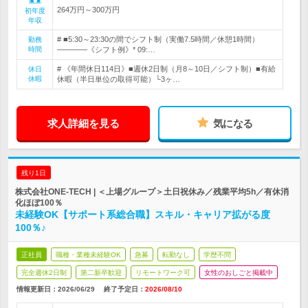
264万円～300万円
初年度
年収
# ■5:30～23:30の間でシフト制（実働7.5時間／休憩1時間）
勤務
時間
――――《シフト例》* 09:…
# 《年間休日114日》■週休2日制（月8～10日／シフト制）■有給
休日
休暇
休暇（半日単位の取得可能）└3ヶ…
求人詳細を見る
気になる
残り1日
株式会社ONE-TECH | ＜上場グループ＞土日祝休み／残業平均5h／有休消
化ほぼ100％
未経験OK【サポート系総合職】スキル・キャリア拡がる度
100％♪
正社員
職種・業種未経験OK
急募
転勤なし
学歴不問
完全週休2日制
第二新卒歓迎
リモートワーク可
女性のおしごと掲載中
情報更新日：2026/06/29
終了予定日：
2026/08/10