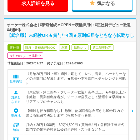
求人詳細を見る
気になる
オーケー株式会社 | #新店舗続々OPEN⇒積極採用中 #正社員デビュー歓迎
#4週8休
【総合職】未経験OK★賞与年4回★原則転居をともなう転勤なし
正社員
職種・業種未経験OK
急募
転勤なし
第二新卒歓迎
女性のおしごと掲載中
情報更新日：2026/07/27
終了予定日：
2026/09/03
《月給26万円以上可》適性に応じて、レジ、青果、ベーカリーな
どの各部門に配属します。★店長や本社部門へチャレンジも可能
仕事内容
♪
《未経験・第二新卒・フリーター歓迎》高卒以上。★半数以上が
未経験！異業種出身者が、チーフや店長として活躍中★早期キャ
対象と
リアアップのチャンスも
なる方
【転居を伴う転勤なし】 原則、配属店舗は自宅から90分以内で
通える範囲で決定します（転居を伴う異動…
勤務地
月給：26万1,000円～30万4,500円＋賞与年4回＋各種諸手当※各
部門での業務経験者は優遇※経験・スキルなどを…
給与