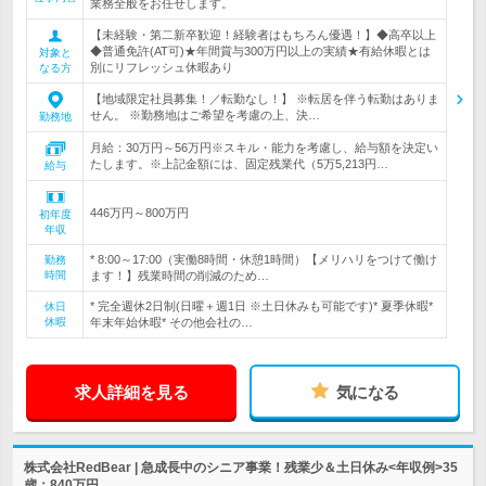
業務全般をお任せします。
【未経験・第二新卒歓迎！経験者はもちろん優遇！】◆高卒以上
◆普通免許(AT可)★年間賞与300万円以上の実績★有給休暇とは
対象と
別にリフレッシュ休暇あり
なる方
【地域限定社員募集！／転勤なし！】 ※転居を伴う転勤はありま
せん。 ※勤務地はご希望を考慮の上、決…
勤務地
月給：30万円～56万円※スキル・能力を考慮し、給与額を決定い
たします。※上記金額には、固定残業代（5万5,213円…
給与
446万円～800万円
初年度
年収
* 8:00～17:00（実働8時間・休憩1時間）【メリハリをつけて働け
勤務
時間
ます！】残業時間の削減のため…
* 完全週休2日制(日曜＋週1日 ※土日休みも可能です)* 夏季休暇*
休日
休暇
年末年始休暇* その他会社の…
求人詳細を見る
気になる
株式会社RedBear | 急成長中のシニア事業！残業少＆土日休み<年収例>35
歳：840万円