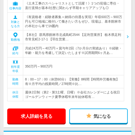
《土木工事のスペシャリストとして活躍！》1つの現場に専任・
直行直帰が基本/社歴に関わらず早期キャリアアップも◎
仕事内容
《有資格者・経験者募集＝納得の待遇を実現》年収600万～900万
円も可◎地域に根付いて働きたい方もぜひ。現場は、基本館林市
対象と
の本社から車で1h圏内
なる方
【本社】 群馬県館林市北成島町2544 【足利営業所】 栃木県足利
市常見町2-17-1 【羽生営業…
勤務地
月給24万円～40万円＋賞与年2回（7か月分の実績あり）※経験・
年齢・能力を考慮して決定いたします※試用期間6ヶ月あ…
給与
350万円～900万円
初年度
年収
8：00～17：00（休憩60分）【実働】8時間【時間外労働有無】
勤務
時間
有※月平均の残業時間／27時間※比…
週休2日制（第2・第3土曜、日曜）※会社カレンダーによる祝日
休日
休暇
ゴールデンウィーク夏季休暇年末年始休暇有…
求人詳細を見る
気になる