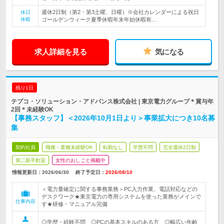
週休2日制（第2・第3土曜、日曜）※会社カレンダーによる祝日
休日
休暇
ゴールデンウィーク夏季休暇年末年始休暇有…
求人詳細を見る
気になる
残り1日
テプコ・ソリューション・アドバンス株式会社 | 東京電力グループ＊賞与年
2回＊未経験OK
【事務スタッフ】＜2026年10月1日より＞事業拡大につき10名募
集
契約社員
職種・業種未経験OK
転勤なし
学歴不問
完全週休2日制
第二新卒歓迎
女性のおしごと掲載中
情報更新日：2026/06/30
終了予定日：
2026/08/10
＜電力量確定に関する事務業務＞PC入力作業、電話対応などの
デスクワーク★東京電力の専用システムを使った業務がメインで
仕事内容
す★研修・マニュアル完備
◎学歴・経験不問 ◎PCの基本スキルのある方 ◎幅広い年齢