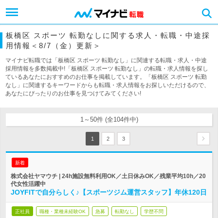
板橋区 スポーツ 転勤なしに関する求人・転職・中途採
用情報＜8/7（金）更新＞
マイナビ転職では「板橋区 スポーツ 転勤なし」に関連する転職・求人・中途
採用情報を多数掲載中!「板橋区 スポーツ 転勤なし」の転職・求人情報を探し
ているあなたにおすすめのお仕事を掲載しています。「板橋区 スポーツ 転勤
なし」に関連するキーワードからも転職・求人情報をお探しいただけるので、
あなたにぴったりのお仕事を見つけてみてください!
1～50件 (全104件中)
1
2
3
新着
株式会社ヤマウチ | 24h施設無料利用OK／土日休みOK／残業平均10h／20
代女性活躍中
JOYFITで自分らしく♪【スポーツジム運営スタッフ】年休120日
正社員
職種・業種未経験OK
急募
転勤なし
学歴不問