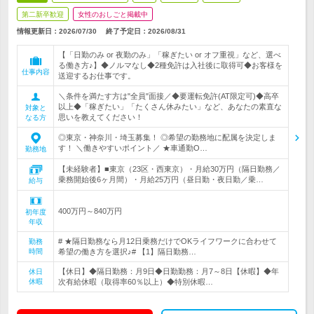
第二新卒歓迎
女性のおしごと掲載中
情報更新日：2026/07/30
終了予定日：
2026/08/31
【「日勤のみ or 夜勤のみ」「稼ぎたい or オフ重視」など、選べ
る働き方♪】◆ノルマなし◆2種免許は入社後に取得可◆お客様を
仕事内容
送迎するお仕事です。
＼条件を満たす方は"全員"面接／◆要運転免許(AT限定可)◆高卒
以上◆「稼ぎたい」「たくさん休みたい」など、あなたの素直な
対象と
思いを教えてください！
なる方
◎東京・神奈川・埼玉募集！ ◎希望の勤務地に配属を決定しま
す！ ＼働きやすいポイント／ ★車通勤O…
勤務地
【未経験者】■東京（23区・西東京）・月給30万円（隔日勤務／
乗務開始後6ヶ月間）・月給25万円（昼日勤・夜日勤／乗…
給与
400万円～840万円
初年度
年収
# ★隔日勤務なら月12日乗務だけでOKライフワークに合わせて
勤務
時間
希望の働き方を選択♪# 【1】隔日勤務…
【休日】◆隔日勤務：月9日◆日勤勤務：月7～8日【休暇】◆年
休日
休暇
次有給休暇（取得率60％以上）◆特別休暇…