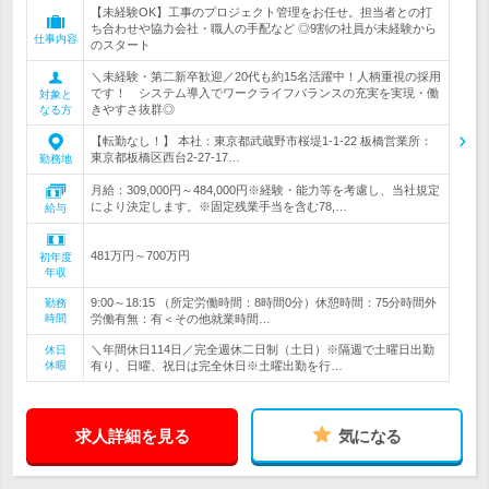
【未経験OK】工事のプロジェクト管理をお任せ。担当者との打
ち合わせや協力会社・職人の手配など ◎9割の社員が未経験から
仕事内容
のスタート
＼未経験・第二新卒歓迎／20代も約15名活躍中！人柄重視の採用
です！ システム導入でワークライフバランスの充実を実現・働
対象と
きやすさ抜群◎
なる方
【転勤なし！】 本社：東京都武蔵野市桜堤1-1-22 板橋営業所：
東京都板橋区西台2-27-17…
勤務地
月給：309,000円～484,000円※経験・能力等を考慮し、当社規定
により決定します。※固定残業手当を含む78,…
給与
481万円～700万円
初年度
年収
9:00～18:15 （所定労働時間：8時間0分）休憩時間：75分時間外
勤務
時間
労働有無：有＜その他就業時間…
＼年間休日114日／完全週休二日制（土日）※隔週で土曜日出勤
休日
休暇
有り、日曜、祝日は完全休日※土曜出勤を行…
求人詳細を見る
気になる