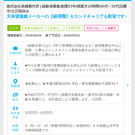
株式会社高橋製作所 | 経験者募集/創業93年/残業月10時間/40代～50代活躍
中/土日祝休み
天体望遠鏡メーカーの【経理職】セカンドキャリアも歓迎です♪
正社員
業種未経験OK
転勤なし
学歴不問
女性のおしごと掲載中
情報更新日：2026/06/26
終了予定日：
2026/09/24
《経験次第では1～2年で管理職も目指せます》経理業務を中心に
総務・人事などバックオフィス業務全般をお任せ！◎資金計画な
仕事内容
どの経営にも携われます！
■中小企業で経理の実務経験をお持ちの方 ◎総務などのバックオ
対象と
フィス経験者は大歓迎！ ◎セカンドキャリアも大歓迎です♪
なる方
★転勤なし ★本蓮沼駅徒歩9分 本社／東京都板橋区大原町41-7
勤務地
■月給27万円～37万円 + 残業代全額支給 + 賞与年2回※経験・年
齢を考慮の上、当社規定により優遇します。※試用…
給与
370万円～470万円
初年度
年収
8：50～17：10（実働7時間20分／休憩60分）# ※残業は月平均
勤務
時間
10時間程度です。