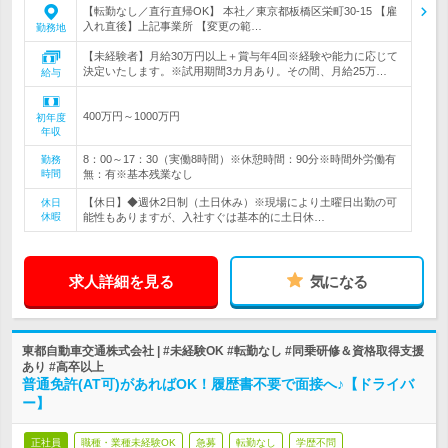
【転勤なし／直行直帰OK】 本社／東京都板橋区栄町30-15 【雇
入れ直後】上記事業所 【変更の範…
勤務地
【未経験者】月給30万円以上＋賞与年4回※経験や能力に応じて
決定いたします。※試用期間3カ月あり。その間、月給25万…
給与
400万円～1000万円
初年度
年収
8：00～17：30（実働8時間）※休憩時間：90分※時間外労働有
勤務
時間
無：有※基本残業なし
【休日】◆週休2日制（土日休み）※現場により土曜日出勤の可
休日
休暇
能性もありますが、入社すぐは基本的に土日休…
求人詳細を見る
気になる
東都自動車交通株式会社 | #未経験OK #転勤なし #同乗研修＆資格取得支援
あり #高卒以上
普通免許(AT可)があればOK！履歴書不要で面接へ♪【ドライバ
ー】
正社員
職種・業種未経験OK
急募
転勤なし
学歴不問