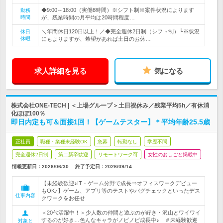
◆9:00～18:00（実働8時間）※シフト制※案件状況によります
勤務
時間
が、残業時間の月平均は20時間程度…
＼年間休日120日以上！／◆完全週休2日制（シフト制）└※状況
休日
休暇
にもよりますが、希望があれば土日のお休…
求人詳細を見る
気になる
株式会社ONE-TECH | ＜上場グループ＞土日祝休み／残業平均5h／有休消
化ほぼ100％
即日内定も可＆面接1回！【ゲームテスター】＊平均年齢25.5歳
正社員
職種・業種未経験OK
急募
転勤なし
学歴不問
完全週休2日制
第二新卒歓迎
リモートワーク可
女性のおしごと掲載中
情報更新日：2026/06/30
終了予定日：
2026/09/14
【未経験歓迎♪IT・ゲーム分野で成長⇒オフィスワークデビュー
もOK♪】ゲーム、アプリ等のテストやバグチェックといったデス
仕事内容
クワークをお任せ
＜20代活躍中！＞少人数の仲間と遊ぶのが好き・沢山とワイワイ
するのが好き…色んなキャラがノビノビ成長中♪ ＃未経験歓迎
対象と