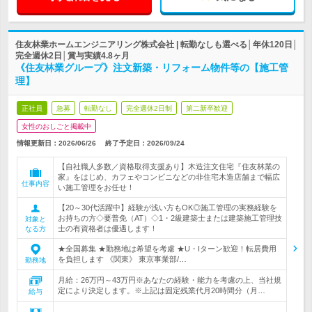
住友林業ホームエンジニアリング株式会社 | 転勤なしも選べる│年休120日│
完全週休2日│賞与実績4.8ヶ月
《住友林業グループ》注文新築・リフォーム物件等の【施工管
理】
正社員
急募
転勤なし
完全週休2日制
第二新卒歓迎
女性のおしごと掲載中
情報更新日：2026/06/26
終了予定日：
2026/09/24
【自社職人多数／資格取得支援あり】木造注文住宅『住友林業の
家』をはじめ、カフェやコンビニなどの非住宅木造店舗まで幅広
仕事内容
い施工管理をお任せ！
【20～30代活躍中】経験が浅い方もOK◎施工管理の実務経験を
お持ちの方◇要普免（AT）◇1・2級建築士または建築施工管理技
対象と
士の有資格者は優遇します！
なる方
★全国募集 ★勤務地は希望を考慮 ★U・Iターン歓迎！転居費用
を負担します 《関東》 東京事業部/…
勤務地
月給：26万円～43万円※あなたの経験・能力を考慮の上、当社規
定により決定します。※上記は固定残業代月20時間分（月…
給与