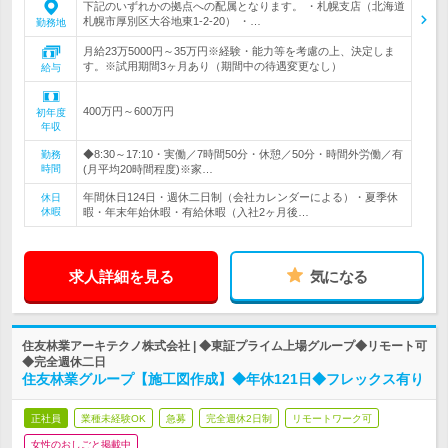
下記のいずれかの拠点への配属となります。 ・札幌支店（北海道
札幌市厚別区大谷地東1-2-20） ・…
勤務地
月給23万5000円～35万円※経験・能力等を考慮の上、決定しま
す。※試用期間3ヶ月あり（期間中の待遇変更なし）
給与
400万円～600万円
初年度
年収
◆8:30～17:10・実働／7時間50分・休憩／50分・時間外労働／有
勤務
時間
(月平均20時間程度)※家…
年間休日124日・週休二日制（会社カレンダーによる）・夏季休
休日
休暇
暇・年末年始休暇・有給休暇（入社2ヶ月後…
求人詳細を見る
気になる
住友林業アーキテクノ株式会社 | ◆東証プライム上場グループ◆リモート可
◆完全週休二日
住友林業グループ【施工図作成】◆年休121日◆フレックス有り
正社員
業種未経験OK
急募
完全週休2日制
リモートワーク可
女性のおしごと掲載中