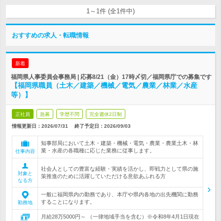
1～1件 (全1件中)
おすすめの求人・転職情報
新着
福岡県人事委員会事務局 | 応募8/21（金）17時〆切／福岡県庁での募集です
【福岡県職員（土木／建築／機械／電気／農業／林業／水産
等）】
正社員
急募
学歴不問
完全週休2日制
情報更新日：2026/07/31
終了予定日：
2026/09/03
知事部局において土木・建築・機械・電気・農業・農業土木・林
業・水産の各職種に応じた業務に従事します。
仕事内容
社会人としての豊富な経験・実績を活かし、即戦力として県の施
対象と
策推進のために活躍していただける意欲あふれる方
なる方
一般に福岡県内の勤務であり、本庁や県内各地の出先機関に勤務
することになります。
勤務地
月給28万5000円～ （一律地域手当を含む）※令和8年4月1日現在