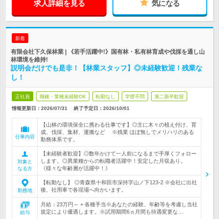
求人詳細を見る
気になる
新着
有限会社下久保林業 | 《若手活躍中!》国有林・私有林育成や伐採を通し山
林環境を維持!
説明会だけでも是非！【林業スタッフ】◎未経験歓迎！残業な
し！
正社員
職種・業種未経験OK
転勤なし
学歴不問
第二新卒歓迎
情報更新日：2026/07/31
終了予定日：
2026/10/01
【山林の環境保全に携わる仕事です】◎主に木々の植え付け、育
成、伐採、集材、運搬など ※残業 ほぼ無しでメリハリのある
仕事内容
勤務体系です。
【未経験者歓迎】◎数年かけて一人前になるまで手厚くフォロー
します。◎異業種からの転職者活躍中！安定した月収あり。
対象と
《様々な年齢層が活躍中！》
なる方
【転勤なし】 ◎青森県十和田市深持字山ノ下123-2 ※会社に出社
後、社用車で各現場へ向かいます。
勤務地
月給：23万円～ + 各種手当※あなたの経験、年齢等を考慮し当社
規定により優遇します。※試用期間6ヵ月間も待遇変更な…
給与