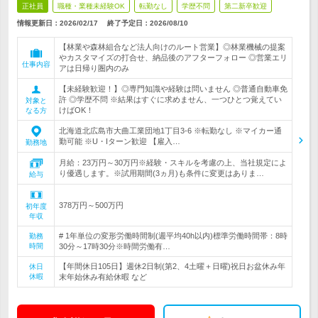
正社員
職種・業種未経験OK
転勤なし
学歴不問
第二新卒歓迎
情報更新日：2026/02/17
終了予定日：
2026/08/10
【林業や森林組合など法人向けのルート営業】◎林業機械の提案
やカスタマイズの打合せ、納品後のアフターフォロー ◎営業エリ
仕事内容
アは日帰り圏内のみ
【未経験歓迎！】◎専門知識や経験は問いません ◎普通自動車免
許 ◎学歴不問 ※結果はすぐに求めません、一つひとつ覚えてい
対象と
けばOK！
なる方
北海道北広島市大曲工業団地1丁目3-6 ※転勤なし ※マイカー通
勤可能 ※U・Iターン歓迎 【雇入…
勤務地
月給：23万円～30万円※経験・スキルを考慮の上、当社規定によ
り優遇します。※試用期間(3ヵ月)も条件に変更はありま…
給与
378万円～500万円
初年度
年収
# 1年単位の変形労働時間制(週平均40h以内)標準労働時間帯：8時
勤務
時間
30分～17時30分※時間労働有…
【年間休日105日】週休2日制(第2、4土曜＋日曜)祝日お盆休み年
休日
休暇
末年始休み有給休暇 など