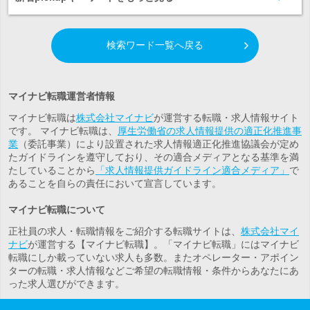
検索ワード一覧へ戻る
マイナビ転職運営者情報
マイナビ転職は
株式会社マイナビ
が運営する転職・求人情報サイト
です。 マイナビ転職は、
厚生労働省の求人情報提供の適正化推進事
業
（委託事業）により設置された求人情報適正化推進協議会が定め
たガイドラインを遵守しており、その適合メディアとなる基準を満
たしていることから
「求人情報提供ガイドライン適合メディア」
で
あることを自らの責任において宣言しています。
マイナビ転職について
正社員の求人・転職情報をご紹介する転職サイトは、
株式会社マイ
ナビ
が運営する【マイナビ転職】。「マイナビ転職」にはマイナビ
転職にしか載っていない求人も多数。また
オペレーター・アポイン
ター
の転職・求人情報などご希望の転職情報・条件からあなたにあ
った求人選びができます。