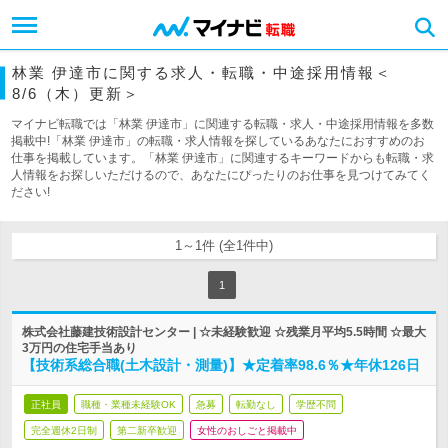
林業 伊達市に関する求人・転職・中途採用情報＜
8/6（木）更新＞
マイナビ転職では「林業 伊達市」に関連する転職・求人・中途採用情報を多数
掲載中!「林業 伊達市」の転職・求人情報を探しているあなたにおすすめのお
仕事を掲載しています。「林業 伊達市」に関連するキーワードからも転職・求
人情報をお探しいただけるので、あなたにぴったりのお仕事を見つけてみてく
ださい!
1～1件 (全1件中)
1
株式会社藤建技術設計センター | ☆未経験歓迎 ☆残業月平均5.5時間 ☆最大
3万円の住宅手当あり
【技術系総合職(土木設計・測量)】★定着率98.6％★年休126日
正社員
職種・業種未経験OK
急募
転勤なし
学歴不問
完全週休2日制
第二新卒歓迎
女性のおしごと掲載中