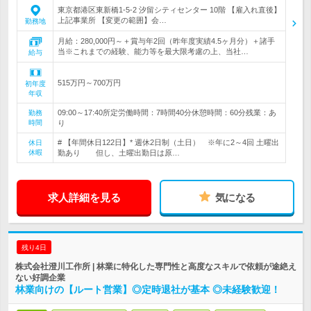
東京都港区東新橋1-5-2 汐留シティセンター 10階 【雇入れ直後】
上記事業所 【変更の範囲】会…
勤務地
月給：280,000円～＋賞与年2回（昨年度実績4.5ヶ月分）＋諸手
当※これまでの経験、能力等を最大限考慮の上、当社…
給与
515万円～700万円
初年度
年収
09:00～17:40所定労働時間：7時間40分休憩時間：60分残業：あ
勤務
時間
り
# 【年間休日122日】* 週休2日制（土日） ※年に2～4回 土曜出
休日
休暇
勤あり 但し、土曜出勤日は原…
求人詳細を見る
気になる
残り4日
株式会社澄川工作所 | 林業に特化した専門性と高度なスキルで依頼が途絶え
ない好調企業
林業向けの【ルート営業】◎定時退社が基本 ◎未経験歓迎！