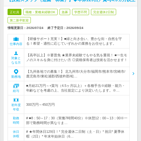
正社員
職種・業種未経験OK
急募
学歴不問
完全週休2日制
第二新卒歓迎
情報更新日：2026/07/24
終了予定日：
2026/09/24
【研修サポート充実！】■緑と向き合い、豊かな街・自然を守
る！希望・適性に応じていずれかの業務をお任せします。
仕事内容
【高卒以上】※要普免 ★業界未経験でもやる気を重視！ ■一生モ
対象と
ノのスキルを身に付けたい方 ◎資格保有者は技術を活かせます！
なる方
【九州各地での募集！】 北九州市/大分市/福岡市/熊本市/宮崎市/
鹿児島市/東松浦郡/西彼杵郡/松…
勤務地
■月給21万円～+賞与（4.5ヶ月以上）＋各種手当※経験・能力・
年齢などを考慮の上、当社規定により決定いたします。※…
給与
300万円～450万円
初年度
年収
# ■8：50～17：30（実働7時間40分）※休憩12：00～13：00※一
勤務
時間
部で勤務時間が異なりま…
# ★年間休日129日！* 完全週休二日制（土・日）* 祝日* 夏季休
休日
休暇
暇（2日）* 年末年始休日（6…