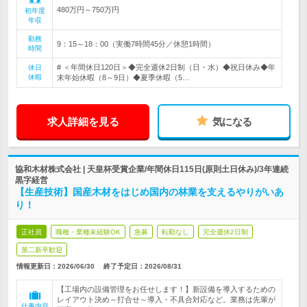
480万円～750万円
初年度
年収
勤務
9：15～18：00（実働7時間45分／休憩1時間）
時間
# ＜年間休日120日＞◆完全週休2日制（日・水）◆祝日休み◆年
休日
休暇
末年始休暇（8～9日）◆夏季休暇（5…
求人詳細を見る
気になる
協和木材株式会社 | 天皇杯受賞企業/年間休日115日(原則土日休み)/3年連続
黒字経営
【生産技術】国産木材をはじめ国内の林業を支えるやりがいあ
り！
正社員
職種・業種未経験OK
急募
転勤なし
完全週休2日制
第二新卒歓迎
情報更新日：2026/06/30
終了予定日：
2026/08/31
【工場内の設備管理をお任せします！】新設備を導入するための
レイアウト決め～打合せ～導入・不具合対応など。業務は先輩が
仕事内容