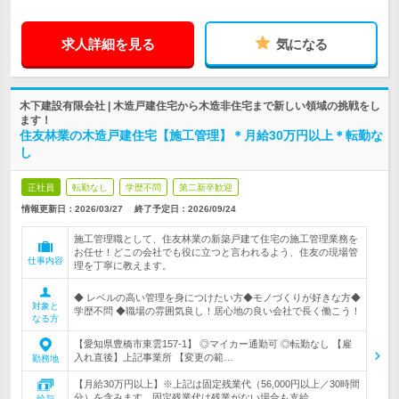
求人詳細を見る
気になる
木下建設有限会社 | 木造戸建住宅から木造非住宅まで新しい領域の挑戦をし
ます！
住友林業の木造戸建住宅【施工管理】＊月給30万円以上＊転勤な
し
正社員
転勤なし
学歴不問
第二新卒歓迎
情報更新日：2026/03/27
終了予定日：
2026/09/24
施工管理職として、住友林業の新築戸建て住宅の施工管理業務を
お任せ！どこの会社でも役に立つと言われるよう、住友の現場管
仕事内容
理を丁寧に教えます。
◆ レベルの高い管理を身につけたい方◆モノづくりが好きな方◆
対象と
学歴不問 ◆職場の雰囲気良し！居心地の良い会社で長く働こう！
なる方
【愛知県豊橋市東雲157-1】 ◎マイカー通勤可 ◎転勤なし 【雇
入れ直後】上記事業所 【変更の範…
勤務地
【月給30万円以上】※上記は固定残業代（56,000円以上／30時間
分）を含みます。固定残業代は残業がない場合も支給…
給与