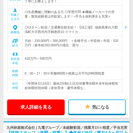
丁寧にお教えします！
◎生産機械に理解のある方 ◎学歴不問 ★機械メーカーでの営
対象と
業・製造経験者は尚歓迎します！<手当＆福利厚生も充実>
なる方
◎UIターン歓迎／交通費全額支給！ 【塙工場】 福島県東白川郡
塙町大字西河内字鶴巻田10 ※マイカ…
勤務地
月給：230,000円～300,000円 ＋各種手当＜年収例＞年収：525
万円（基本給250,000円の場合、賞与・…
給与
415万円～590万円
初年度
年収
勤務
8：00～17：30※実働8時間※残業は月平均20時間程度
時間
《年間休日115日》週休2日制(土日)GW夏季休暇年末年始休暇有
休日
休暇
給休暇特別休暇（産休育休・慶弔休暇な…
求人詳細を見る
気になる
九州林産株式会社 | 九電グループ／未経験歓迎／残業月15ｈ程度／手当充実
【技術スタッフ（造園・林業）】◆年休129日／賞与4.5ヵ月以上