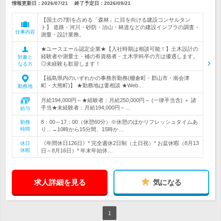
情報更新日：2026/07/21
終了予定日：
2026/09/21
【国土の7割を占める「森林」に目を向ける建設コンサルタン
ト】 道路・河川・砂防・治山・林道などの建設インフラの調査・
仕事内容
測量・設計業務。
★ユースエール認定企業★【入社時期は相談可能！】土木設計の
経験者や測量士・補の有資格者・土木学科卒の方は優遇します。
対象と
◎未経験も歓迎します！
なる方
【福島県内のいずれかの事務所勤務(棚倉町・郡山市・南会津
町・大熊町)】 ★勤務地は要相談 ★Web…
勤務地
月給194,000円～★経験者：月給250,000円～ (一律手当含) ＋ 諸
手当★未経験者：月給194,000円～…
給与
8：00～17：00（休憩60分）※休憩のほかリフレッシュタイムあ
勤務
時間
り…→10時から15分間、15時か…
《年間休日126日》* 完全週休2日制（土日祝）* お盆休暇（8月13
休日
休暇
日～8月16日）* 年末年始休…
求人詳細を見る
気になる
1