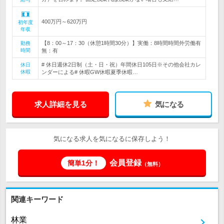
400万円～620万円
初年度
年収
【8：00～17：30（休憩1時間30分）】実働：8時間時間外労働有
勤務
時間
無：有
# 休日週休2日制（土・日・祝）年間休日105日※その他会社カレ
休日
休暇
ンダーによる# 休暇GW休暇夏季休暇…
求人詳細を見る
気になる
気になる求人を気になるに保存しよう！
会員登録
簡単1分！
（無料）
関連キーワード
林業