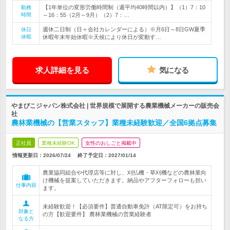
【1年単位の変形労働時間制（週平均40時間以内）】（1）7：10
勤務
時間
～16：55（2月～9月）（2）7：…
週休二日制（日＋会社カレンダーによる）※月6日～8日GW夏季
休日
休暇
休暇年末年始休暇※天候により休日が変動す…
求人詳細を見る
気になる
やまびこジャパン株式会社 | 世界規模で展開する農業機械メーカーの販売会
社
農林業機械の【営業スタッフ】業種未経験歓迎／全国6拠点募集
正社員
業種未経験OK
女性のおしごと掲載中
情報更新日：2026/07/24
終了予定日：
2027/01/14
農業協同組合や代理店等に対し、刈払機・草刈機などの農林業向
け機械を提案していただきます。納品やアフターフォローも担い
仕事内容
ます。
未経験歓迎！【必須要件】普通自動車免許（AT限定可）をお持ち
対象と
の方【歓迎要件】 農林業機械の営業経験者
なる方