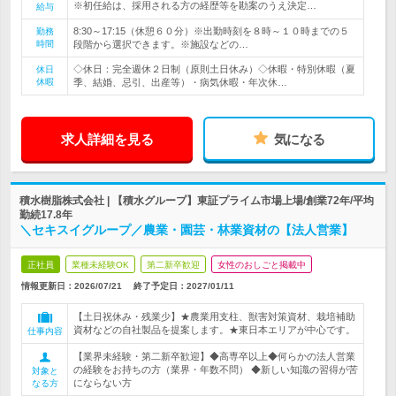
※初任給は、採用される方の経歴等を勘案のうえ決定…
給与
8:30～17:15（休憩６０分）※出勤時刻を８時～１０時までの５
勤務
時間
段階から選択できます。※施設などの…
◇休日：完全週休２日制（原則土日休み）◇休暇・特別休暇（夏
休日
休暇
季、結婚、忌引、出産等）・病気休暇・年次休…
求人詳細を見る
気になる
積水樹脂株式会社 | 【積水グループ】東証プライム市場上場/創業72年/平均
勤続17.8年
＼セキスイグループ／農業・園芸・林業資材の【法人営業】
正社員
業種未経験OK
第二新卒歓迎
女性のおしごと掲載中
情報更新日：2026/07/21
終了予定日：
2027/01/11
【土日祝休み・残業少】★農業用支柱、獣害対策資材、栽培補助
資材などの自社製品を提案します。★東日本エリアが中心です。
仕事内容
【業界未経験・第二新卒歓迎】◆高専卒以上◆何らかの法人営業
の経験をお持ちの方（業界・年数不問） ◆新しい知識の習得が苦
対象と
にならない方
なる方