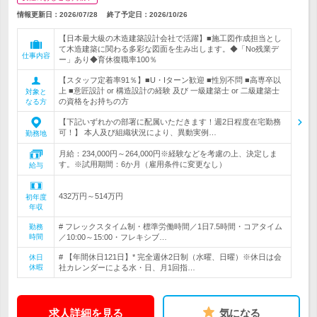
情報更新日：2026/07/28
終了予定日：
2026/10/26
【日本最大級の木造建築設計会社で活躍】■施工図作成担当とし
て木造建築に関わる多彩な図面を生み出します。◆「No残業デ
仕事内容
ー」あり◆育休復職率100％
【スタッフ定着率91％】■U・Iターン歓迎 ■性別不問 ■高専卒以
上 ■意匠設計 or 構造設計の経験 及び 一級建築士 or 二級建築士
対象と
の資格をお持ちの方
なる方
【下記いずれかの部署に配属いただきます！週2日程度在宅勤務
可！】 本人及び組織状況により、異動実例…
勤務地
月給：234,000円～264,000円※経験などを考慮の上、決定しま
す。※試用期間：6か月（雇用条件に変更なし）
給与
432万円～514万円
初年度
年収
# フレックスタイム制・標準労働時間／1日7.5時間・コアタイム
勤務
時間
／10:00～15:00・フレキシブ…
# 【年間休日121日】* 完全週休2日制（水曜、日曜）※休日は会
休日
休暇
社カレンダーによる水・日、月1回指…
求人詳細を見る
気になる