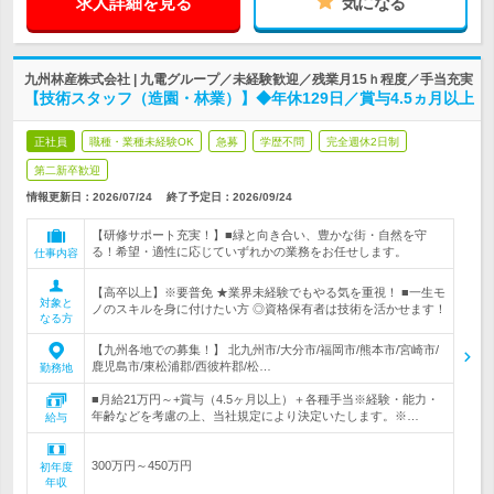
求人詳細を見る
気になる
九州林産株式会社 | 九電グループ／未経験歓迎／残業月15ｈ程度／手当充実
【技術スタッフ（造園・林業）】◆年休129日／賞与4.5ヵ月以上
正社員
職種・業種未経験OK
急募
学歴不問
完全週休2日制
第二新卒歓迎
情報更新日：2026/07/24
終了予定日：
2026/09/24
【研修サポート充実！】■緑と向き合い、豊かな街・自然を守
る！希望・適性に応じていずれかの業務をお任せします。
仕事内容
【高卒以上】※要普免 ★業界未経験でもやる気を重視！ ■一生モ
対象と
ノのスキルを身に付けたい方 ◎資格保有者は技術を活かせます！
なる方
【九州各地での募集！】 北九州市/大分市/福岡市/熊本市/宮崎市/
鹿児島市/東松浦郡/西彼杵郡/松…
勤務地
■月給21万円～+賞与（4.5ヶ月以上）＋各種手当※経験・能力・
年齢などを考慮の上、当社規定により決定いたします。※…
給与
300万円～450万円
初年度
年収