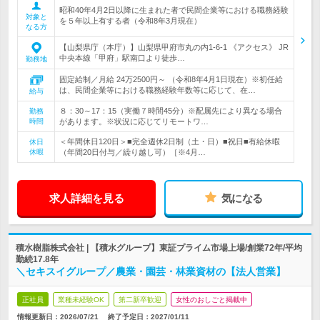
昭和40年4月2日以降に生まれた者で民間企業等における職務経験
対象と
を５年以上有する者（令和8年3月現在）
なる方
【山梨県庁（本庁）】山梨県甲府市丸の内1-6-1 《アクセス》 JR
中央本線「甲府」駅南口より徒歩…
勤務地
固定給制／月給 24万2500円～ （令和8年4月1日現在）※初任給
は、民間企業等における職務経験年数等に応じて、在…
給与
８：30～17：15（実働７時間45分）※配属先により異なる場合
勤務
時間
があります。※状況に応じてリモートワ…
＜年間休日120日＞■完全週休2日制（土・日）■祝日■有給休暇
休日
休暇
（年間20日付与／繰り越し可）［※4月…
求人詳細を見る
気になる
積水樹脂株式会社 | 【積水グループ】東証プライム市場上場/創業72年/平均
勤続17.8年
＼セキスイグループ／農業・園芸・林業資材の【法人営業】
正社員
業種未経験OK
第二新卒歓迎
女性のおしごと掲載中
情報更新日：2026/07/21
終了予定日：
2027/01/11