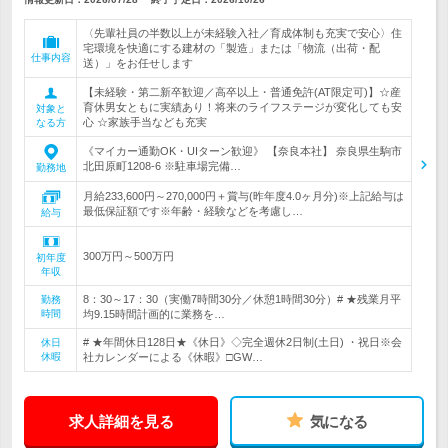
〈先輩社員の半数以上が未経験入社／育成体制も充実で安心〉住
宅環境を快適にする建材の「製造」または「物流（出荷・配
仕事内容
送）」をお任せします
【未経験・第二新卒歓迎／高卒以上・普通免許(AT限定可)】☆産
育休男女ともに実績あり！将来のライフステージが変化しても安
対象と
心 ☆家族手当なども充実
なる方
《マイカー通勤OK・UIターン歓迎》 【奈良本社】 奈良県生駒市
北田原町1208-6 ※駐車場完備…
勤務地
月給233,600円～270,000円＋賞与(昨年度4.0ヶ月分)※上記給与は
最低保証額です※年齢・経験などを考慮し…
給与
300万円～500万円
初年度
年収
8：30～17：30（実働7時間30分／休憩1時間30分）# ★残業月平
勤務
時間
均9.15時間計画的に業務を…
# ★年間休日128日★《休日》◇完全週休2日制(土日) ・祝日※会
休日
休暇
社カレンダーによる《休暇》□GW…
求人詳細を見る
気になる