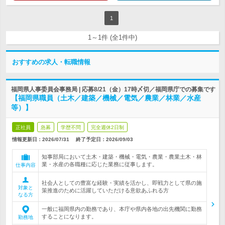
1
1～1件 (全1件中)
おすすめの求人・転職情報
福岡県人事委員会事務局 | 応募8/21（金）17時〆切／福岡県庁での募集です
【福岡県職員（土木／建築／機械／電気／農業／林業／水産
等）】
正社員
急募
学歴不問
完全週休2日制
情報更新日：2026/07/31
終了予定日：
2026/09/03
知事部局において土木・建築・機械・電気・農業・農業土木・林
業・水産の各職種に応じた業務に従事します。
仕事内容
社会人としての豊富な経験・実績を活かし、即戦力として県の施
対象と
策推進のために活躍していただける意欲あふれる方
なる方
一般に福岡県内の勤務であり、本庁や県内各地の出先機関に勤務
することになります。
勤務地