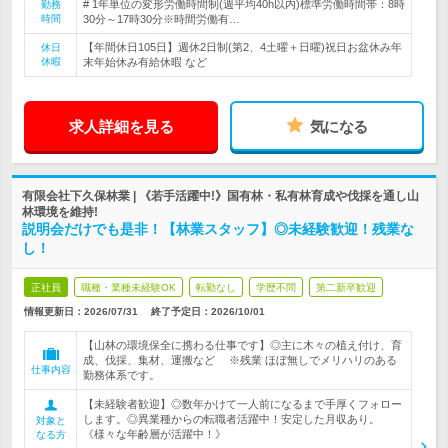
# 1年単位の変形労働時間制(週平均40h以内)標準労働時間帯：8時
勤務
時間
30分～17時30分※時間労働有…
【年間休日105日】週休2日制(第2、4土曜＋日曜)祝日お盆休み年
休日
休暇
末年始休み有給休暇 など
求人詳細を見る
気になる
有限会社下久保林業 | 《若手活躍中!》国有林・私有林育成や伐採を通し山
林環境を維持!
説明会だけでも是非！【林業スタッフ】◎未経験歓迎！残業な
し！
正社員
職種・業種未経験OK
転勤なし
学歴不問
第二新卒歓迎
情報更新日：2026/07/31
終了予定日：
2026/10/01
【山林の環境保全に携わる仕事です】◎主に木々の植え付け、育
成、伐採、集材、運搬など ※残業 ほぼ無しでメリハリのある
仕事内容
勤務体系です。
【未経験者歓迎】◎数年かけて一人前になるまで手厚くフォロー
します。◎異業種からの転職者活躍中！安定した月収あり。
対象と
《様々な年齢層が活躍中！》
なる方