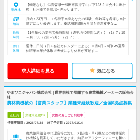
【転勤なし】 ◎青森県十和田市深持字山ノ下123-2 ※会社に出社
後、社用車で各現場へ向かいます。
勤務地
月給：23万円～ + 各種手当※あなたの経験、年齢等を考慮し当社
規定により優遇します。※試用期間6ヵ月間も待遇変更な…
給与
【1年単位の変形労働時間制（週平均40時間以内）】（1）7：10
勤務
時間
～16：55（2月～9月）（2）7：…
週休二日制（日＋会社カレンダーによる）※月6日～8日GW夏季
休日
休暇
休暇年末年始休暇※天候により休日が変動す…
求人詳細を見る
気になる
やまびこジャパン株式会社 | 世界規模で展開する農業機械メーカーの販売会
社
農林業機械の【営業スタッフ】業種未経験歓迎／全国6拠点募集
正社員
業種未経験OK
女性のおしごと掲載中
情報更新日：2026/07/24
終了予定日：
2027/01/14
農業協同組合や代理店等に対し、刈払機・草刈機などの農林業向
け機械を提案していただきます。納品やアフターフォローも担い