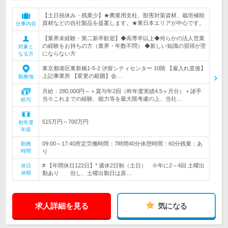
【土日祝休み・残業少】★農業用支柱、獣害対策資材、栽培補助
資材などの自社製品を提案します。★東日本エリアが中心です。
仕事内容
【業界未経験・第二新卒歓迎】◆高専卒以上◆何らかの法人営業
の経験をお持ちの方（業界・年数不問） ◆新しい知識の習得が苦
対象と
にならない方
なる方
東京都港区東新橋1-5-2 汐留シティセンター 10階 【雇入れ直後】
上記事業所 【変更の範囲】会…
勤務地
月給：280,000円～＋賞与年2回（昨年度実績4.5ヶ月分）＋諸手
当※これまでの経験、能力等を最大限考慮の上、当社…
給与
515万円～700万円
初年度
年収
09:00～17:40所定労働時間：7時間40分休憩時間：60分残業：あ
勤務
時間
り
# 【年間休日122日】* 週休2日制（土日） ※年に2～4回 土曜出
休日
休暇
勤あり 但し、土曜出勤日は原…
求人詳細を見る
気になる