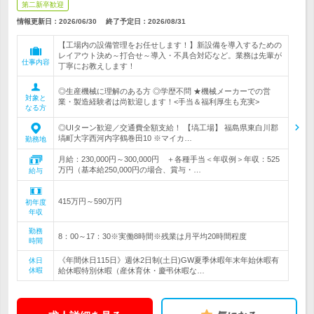
第二新卒歓迎
情報更新日：2026/06/30
終了予定日：
2026/08/31
【工場内の設備管理をお任せします！】新設備を導入するための
レイアウト決め～打合せ～導入・不具合対応など。業務は先輩が
仕事内容
丁寧にお教えします！
◎生産機械に理解のある方 ◎学歴不問 ★機械メーカーでの営
対象と
業・製造経験者は尚歓迎します！<手当＆福利厚生も充実>
なる方
◎UIターン歓迎／交通費全額支給！ 【塙工場】 福島県東白川郡
塙町大字西河内字鶴巻田10 ※マイカ…
勤務地
月給：230,000円～300,000円 ＋各種手当＜年収例＞年収：525
万円（基本給250,000円の場合、賞与・…
給与
415万円～590万円
初年度
年収
勤務
8：00～17：30※実働8時間※残業は月平均20時間程度
時間
《年間休日115日》週休2日制(土日)GW夏季休暇年末年始休暇有
休日
休暇
給休暇特別休暇（産休育休・慶弔休暇な…