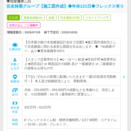
◆完全週休二日
住友林業グループ【施工図作成】◆年休121日◆フレックス有り
正社員
業種未経験OK
急募
完全週休2日制
リモートワーク可
女性のおしごと掲載中
情報更新日：2026/07/28
終了予定日：
2026/10/26
【日本最大級の木造建築設計会社で活躍】■施工図作成担当とし
て木造建築に関わる多彩な図面を生み出します。◆「No残業デ
仕事内容
ー」あり◆育休復職率100％
【スタッフ定着率91％】■U・Iターン歓迎 ■性別不問 ■高専卒以
上 ■意匠設計 or 構造設計の経験 及び 一級建築士 or 二級建築士
対象と
の資格をお持ちの方
なる方
【下記いずれかの部署に配属いただきます！週2日程度在宅勤務
可！】 本人及び組織状況により、異動実例…
勤務地
月給：234,000円～264,000円※経験などを考慮の上、決定しま
す。※試用期間：6か月（雇用条件に変更なし）
給与
432万円～514万円
初年度
年収
# フレックスタイム制・標準労働時間／1日7.5時間・コアタイム
勤務
時間
／10:00～15:00・フレキシブ…