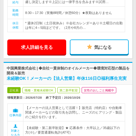
慮し決定します※上記には一律手当を含みます※試用…
給与
勤務
8:30～17:30（実働8時間／休憩60分）★夜勤はありません
時間
* 週休2日制（土日祝休み）※会社カレンダーあり※土曜日の出勤
休日
休暇
は年に4～5回ほどです。（2月や8月の…
求人詳細を見る
気になる
中国興業株式会社 | ◆自社一貫体制のオイルメーカー◆環境対応型の製品を
開発＆販売
未経験OK！メーカーの【法人営業】年休116日◎福利厚生充実
正社員
職種・業種未経験OK
第二新卒歓迎
女性のおしごと掲載中
情報更新日：2026/07/28
終了予定日：
2026/10/26
【メーカーの法人営業として活躍！】販売店（特約店）や自動車
関連メーカーなどの取引先を訪問し、ニーズのヒアリング・製品
仕事内容
のご紹介を行います。
【未経験・第二新卒歓迎】★ 応募条件：大卒以上／35歳以下の
対象と
方(※)／要普通運転免許(AT可)
なる方