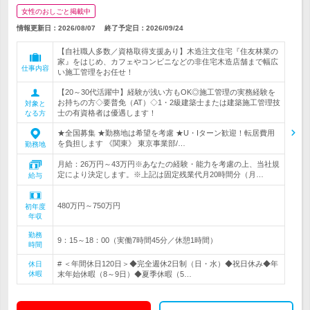
女性のおしごと掲載中
情報更新日：2026/08/07
終了予定日：
2026/09/24
【自社職人多数／資格取得支援あり】木造注文住宅『住友林業の
家』をはじめ、カフェやコンビニなどの非住宅木造店舗まで幅広
仕事内容
い施工管理をお任せ！
【20～30代活躍中】経験が浅い方もOK◎施工管理の実務経験を
お持ちの方◇要普免（AT）◇1・2級建築士または建築施工管理技
対象と
士の有資格者は優遇します！
なる方
★全国募集 ★勤務地は希望を考慮 ★U・Iターン歓迎！転居費用
を負担します 《関東》 東京事業部/…
勤務地
月給：26万円～43万円※あなたの経験・能力を考慮の上、当社規
定により決定します。※上記は固定残業代月20時間分（月…
給与
480万円～750万円
初年度
年収
勤務
9：15～18：00（実働7時間45分／休憩1時間）
時間
# ＜年間休日120日＞◆完全週休2日制（日・水）◆祝日休み◆年
休日
休暇
末年始休暇（8～9日）◆夏季休暇（5…