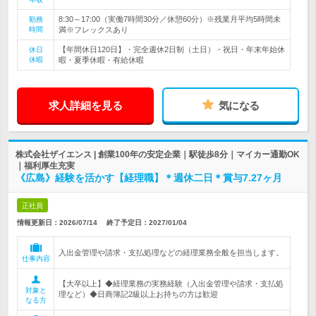
8:30～17:00（実働7時間30分／休憩60分）※残業月平均5時間未
勤務
時間
満※フレックスあり
【年間休日120日】・完全週休2日制（土日）・祝日・年末年始休
休日
休暇
暇・夏季休暇・有給休暇
求人詳細を見る
気になる
株式会社ザイエンス | 創業100年の安定企業｜駅徒歩8分｜マイカー通勤OK
｜福利厚生充実
《広島》経験を活かす【経理職】＊週休二日＊賞与7.27ヶ月
正社員
情報更新日：2026/07/14
終了予定日：
2027/01/04
入出金管理や請求・支払処理などの経理業務全般を担当します。
仕事内容
【大卒以上】◆経理業務の実務経験（入出金管理や請求・支払処
対象と
理など）◆日商簿記2級以上お持ちの方は歓迎
なる方