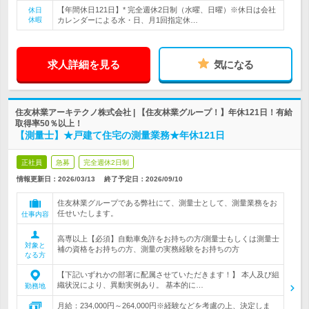
【年間休日121日】* 完全週休2日制（水曜、日曜）※休日は会社
休日
休暇
カレンダーによる水・日、月1回指定休…
求人詳細を見る
気になる
住友林業アーキテクノ株式会社 | 【住友林業グループ！】年休121日！有給
取得率50％以上！
【測量士】★戸建て住宅の測量業務★年休121日
正社員
急募
完全週休2日制
情報更新日：2026/03/13
終了予定日：
2026/09/10
住友林業グループである弊社にて、測量士として、測量業務をお
任せいたします。
仕事内容
高専以上【必須】自動車免許をお持ちの方/測量士もしくは測量士
対象と
補の資格をお持ちの方、測量の実務経験をお持ちの方
なる方
【下記いずれかの部署に配属させていただきます！】 本人及び組
織状況により、異動実例あり。 基本的に…
勤務地
月給：234,000円～264,000円※経験などを考慮の上、決定しま