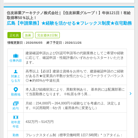
住友林業アーキテクノ株式会社 | 【住友林業グループ！】年休121日！有給
取得率50％以上！
広島【申請業務】★経験を活かせる★フレックス制度★在宅勤務
正社員
急募
完全週休2日制
情報更新日：2026/06/05
終了予定日：
2026/11/26
建築確認申請および許認可申請等の代願業務としてご希望や経験
に応じて、確認申請・性能評価のいずれかからスタートいただき
仕事内容
ます。
高専以上【必須】建築士資格をお持ちで、建築確認申請のご経験
がある方★従業員の半数が女性だからこそワークライフバランス
対象と
◎★約65%が中途社員
なる方
本人及び組織状況により、異動実例あり。 基本的には配属部署に
て当面勤務となります。 ※転居を伴う異…
勤務地
月給：234,000円～264,000円※経験などを考慮の上、決定しま
す。※試用期間：6か月（雇用条件に変更なし）
給与
432万円～514万円
初年度
年収
フレックスタイム制（標準労働時間 1日7.5時間）* コアタイム：
勤務