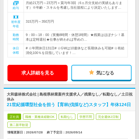
月給21万円～23万円＋賞与年3回（6ヵ月分支給の実績もありま
す）※年齢・スキルを考慮し当社規程により決定いたします…
給与
315万円～350万円
初年度
年収
9：00～18：00（実働8時間・休憩1時間）★残業はほぼナシ！基
勤務
時間
本は定時退社★仕事が終われば早めの…
# ☆年間休日131日# ☆GWは10連休など長期休みも可能# ☆有給
休日
休暇
消化100％を目指しています！…
求人詳細を見る
気になる
大和森林株式会社 | 島根県林業案件支援求人／残業なし／転勤なし／土日祝
休み
21世紀循環型社会を担う【育林(伐採など)スタッフ】年休124日
正社員
職種・業種未経験OK
転勤なし
学歴不問
完全週休2日制
第二新卒歓迎
情報更新日：2026/07/28
終了予定日：
2026/09/14