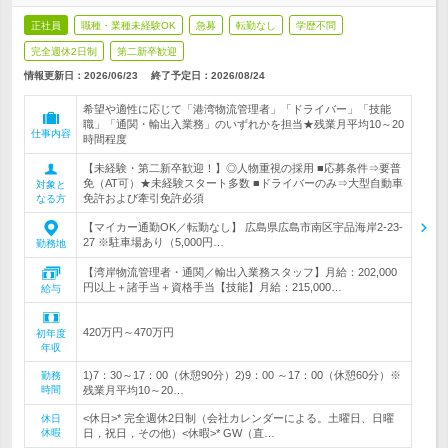
正社員
職種・業種未経験OK
急募
転勤なし
学歴不問
完全週休2日制
第二新卒歓迎
情報更新日：2026/06/23
終了予定日：
2026/08/24
希望や適性に応じて「港湾物流管理者」「ドライバー」「技能
職」「通関・輸出入業務」のいずれかを担当★残業月平均10～20
仕事内容
時間程度
【未経験・第二新卒歓迎！】◎人物重視の採用 ■応募条件⇒要普
免（AT可）★未経験スタート多数 ■ドライバーのみ⇒大型自動車
対象と
免許および牽引免許必須
なる方
【マイカー通勤OK／転勤なし】 広島県広島市南区宇品海岸2-23-
27 ※駐車場あり（5,000円…
勤務地
【湾岸物流管理者・通関／輸出入業務スタッフ】月給：202,000
円以上＋諸手当＋資格手当【技能】月給：215,000…
給与
420万円～470万円
初年度
年収
1)7：30～17：00（休憩90分）2)9：00 ～17：00（休憩60分）※
勤務
時間
残業月平均10～20…
<休日>* 完全週休2日制（会社カレンダーによる。土曜日、日曜
休日
休暇
日，祝日，その他）<休暇>* GW（直…