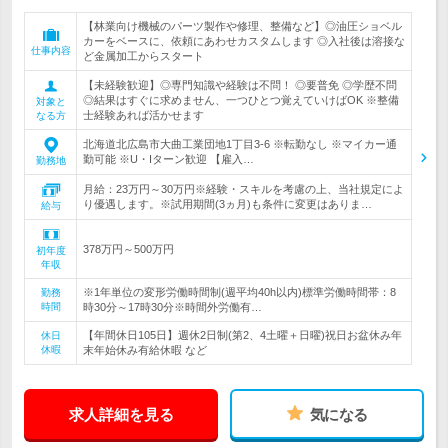
【林業向け機械のパーツ製作や修理、整備など】◎油圧ショベル
カーをベースに、依頼にあわせカスタムします ◎入社後は溶接な
仕事内容
ど金属加工からスタート
【未経験歓迎】◎専門知識や経験は不問！ ◎要普免 ◎学歴不問
◎結果はすぐに求めません、一つひとつ覚えていけばOK ※整備
対象と
士経験あれば活かせます
なる方
北海道北広島市大曲工業団地1丁目3-6 ※転勤なし ※マイカー通
勤可能 ※U・Iターン歓迎 【雇入…
勤務地
月給：23万円～30万円※経験・スキルを考慮の上、当社規定によ
り優遇します。※試用期間(3ヵ月)も条件に変更はありま…
給与
378万円～500万円
初年度
年収
※1年単位の変形労働時間制(週平均40h以内)標準労働時間帯：8
勤務
時間
時30分～17時30分※時間外労働有…
【年間休日105日】週休2日制(第2、4土曜＋日曜)祝日お盆休み年
休日
休暇
末年始休み有給休暇 など
求人詳細を見る
気になる