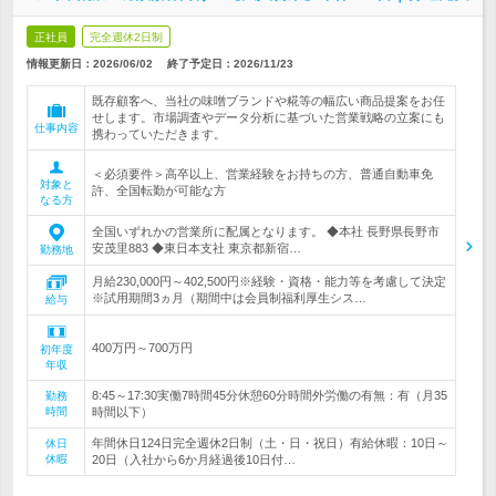
正社員
完全週休2日制
情報更新日：2026/06/02
終了予定日：
2026/11/23
既存顧客へ、当社の味噌ブランドや糀等の幅広い商品提案をお任
せします。市場調査やデータ分析に基づいた営業戦略の立案にも
仕事内容
携わっていただきます。
＜必須要件＞高卒以上、営業経験をお持ちの方、普通自動車免
対象と
許、全国転勤が可能な方
なる方
全国いずれかの営業所に配属となります。 ◆本社 長野県長野市
安茂里883 ◆東日本支社 東京都新宿…
勤務地
月給230,000円～402,500円※経験・資格・能力等を考慮して決定
※試用期間3ヵ月（期間中は会員制福利厚生シス…
給与
400万円～700万円
初年度
年収
8:45～17:30実働7時間45分休憩60分時間外労働の有無：有（月35
勤務
時間
時間以下）
年間休日124日完全週休2日制（土・日・祝日）有給休暇：10日～
休日
休暇
20日（入社から6か月経過後10日付…