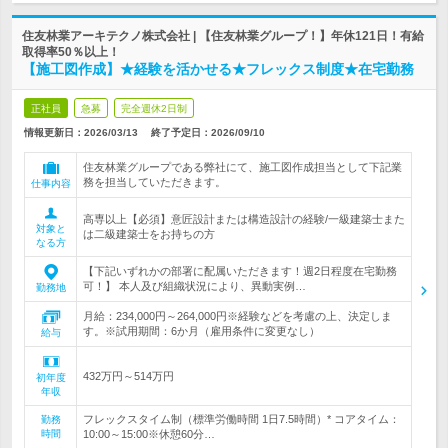
住友林業アーキテクノ株式会社 | 【住友林業グループ！】年休121日！有給
取得率50％以上！
【施工図作成】★経験を活かせる★フレックス制度★在宅勤務
正社員
急募
完全週休2日制
情報更新日：2026/03/13
終了予定日：
2026/09/10
住友林業グループである弊社にて、施工図作成担当として下記業
務を担当していただきます。
仕事内容
高専以上【必須】意匠設計または構造設計の経験/一級建築士また
対象と
は二級建築士をお持ちの方
なる方
【下記いずれかの部署に配属いただきます！週2日程度在宅勤務
可！】 本人及び組織状況により、異動実例…
勤務地
月給：234,000円～264,000円※経験などを考慮の上、決定しま
す。※試用期間：6か月（雇用条件に変更なし）
給与
432万円～514万円
初年度
年収
フレックスタイム制（標準労働時間 1日7.5時間）* コアタイム：
勤務
時間
10:00～15:00※休憩60分…