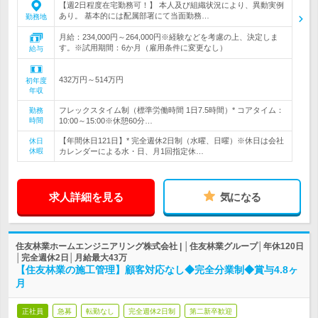
【週2日程度在宅勤務可！】 本人及び組織状況により、異動実例
あり。 基本的には配属部署にて当面勤務…
勤務地
月給：234,000円～264,000円※経験などを考慮の上、決定しま
す。※試用期間：6か月（雇用条件に変更なし）
給与
432万円～514万円
初年度
年収
フレックスタイム制（標準労働時間 1日7.5時間）* コアタイム：
勤務
時間
10:00～15:00※休憩60分…
【年間休日121日】* 完全週休2日制（水曜、日曜）※休日は会社
休日
休暇
カレンダーによる水・日、月1回指定休…
求人詳細を見る
気になる
住友林業ホームエンジニアリング株式会社 | │住友林業グループ│年休120日
│完全週休2日│月給最大43万
【住友林業の施工管理】顧客対応なし◆完全分業制◆賞与4.8ヶ
月
正社員
急募
転勤なし
完全週休2日制
第二新卒歓迎