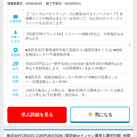
情報更新日：2026/06/25
終了予定日：
2026/09/21
【『カンガルーのトラック』でお馴染みのセイノーグループ】首
都圏エリアの物流を支えている当社にて、法人向けのトラックド
仕事内容
ライバーをお任せします。
【学歴不問/ブランクOK】ドライバー経験1年以上、中型免許をお
対象と
持ちの方
なる方
■成田支店/千葉県成田市南三里塚21-2 (成田空港すぐそば) ■柏総
合物流センター/千葉県柏市箕…
勤務地
月給23万円以上(一律手当含む)+歩合給+賞与年2回※残業代は1分
単位で全額支給します。※試用期間3ヶ月あり(待遇の…
給与
■成田支店・柏総合物流センター/8:00~17:00■吉川流通センタ
勤務
時間
ー・石岡流通センター/9:00~…
120日※拠点により異なる・週休2日制※土曜休みについては拠点
休日
休暇
により異なる(下記参照)・祝日休み・年…
求人詳細を見る
気になる
株式会社CROSS CORPORATION | 固定給orインセン重視も選択可能│年間