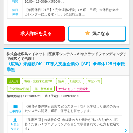
時間
10:00～15:00※休憩60分…
【年間休日121日】* 完全週休2日制（水曜、日曜）※休日は会社
休日
休暇
カレンダーによる水・日、月1回指定休…
求人詳細を見る
気になる
株式会社広島マイネット | 医療系システム～AIやクラウドファンディングま
で幅広くで活躍！
《広島》未経験OK！IT導入支援企業の【SE】◆年休125日◆転
勤無
正社員
職種・業種未経験OK
急募
転勤なし
学歴不問
完全週休2日制
第二新卒歓迎
女性のおしごと掲載中
情報更新日：2026/04/21
終了予定日：
2026/10/19
《教育研修体制も充実で安心スタート◎》お客様より依頼のあっ
たシステム開発、運用、保守をお任せします。
仕事内容
【学歴不問｜未経験OK】未経験の方や経験が浅い方もぜひご応
募ください！プログラミングを自分で学習されていた方も歓迎で
対象と
す♪
なる方