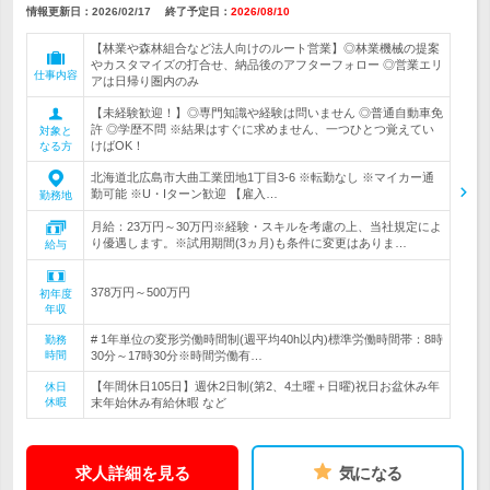
情報更新日：2026/02/17
終了予定日：
2026/08/10
【林業や森林組合など法人向けのルート営業】◎林業機械の提案
やカスタマイズの打合せ、納品後のアフターフォロー ◎営業エリ
仕事内容
アは日帰り圏内のみ
【未経験歓迎！】◎専門知識や経験は問いません ◎普通自動車免
許 ◎学歴不問 ※結果はすぐに求めません、一つひとつ覚えてい
対象と
けばOK！
なる方
北海道北広島市大曲工業団地1丁目3-6 ※転勤なし ※マイカー通
勤可能 ※U・Iターン歓迎 【雇入…
勤務地
月給：23万円～30万円※経験・スキルを考慮の上、当社規定によ
り優遇します。※試用期間(3ヵ月)も条件に変更はありま…
給与
378万円～500万円
初年度
年収
# 1年単位の変形労働時間制(週平均40h以内)標準労働時間帯：8時
勤務
時間
30分～17時30分※時間労働有…
【年間休日105日】週休2日制(第2、4土曜＋日曜)祝日お盆休み年
休日
休暇
末年始休み有給休暇 など
求人詳細を見る
気になる