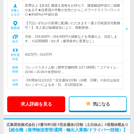
高専以上【必須】建築士資格をお持ちで、建築確認申請のご経験
がある方★従業員の半数が女性だからこそワークライフバランス
対象と
◎★約65%が中途社員
なる方
【下記いずれかの部署に配属いただきます！週２日程度在宅勤務
可！】 本人及び組織状況により、異動実例…
勤務地
月給：234,000円～264,000円※経験などを考慮の上、決定しま
す。※試用期間：6か月（雇用条件に変更なし）
給与
432万円～514万円
初年度
年収
フレックスタイム制（標準労働時間 1日7.5時間）* コアタイム：
勤務
時間
10:00～15:00※休憩60分…
【年間休日121日】* 完全週休2日制（水曜、日曜）※休日は会社
休日
休暇
カレンダーによる水・日、月1回指定休…
求人詳細を見る
気になる
広島荷役株式会社 | #賞与年3回 #完全週休2日制（土日休み）#長期休暇あり
【総合職（港湾物流管理/通関・輸出入業務/ドライバー/技能）】