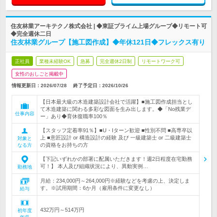
住友林業アーキテクノ株式会社 | ◆東証プライム上場グループ◆リモート可
◆完全週休二日
住友林業グループ【施工図作成】◆年休121日◆フレックス有り
正社員
業種未経験OK
急募
完全週休2日制
リモートワーク可
女性のおしごと掲載中
情報更新日：2026/07/28
終了予定日：
2026/10/26
【日本最大級の木造建築設計会社で活躍】■施工図作成担当とし
て木造建築に関わる多彩な図面を生み出します。◆「No残業デ
仕事内容
ー」あり◆育休復職率100％
【スタッフ定着率91％】■U・Iターン歓迎 ■性別不問 ■高専卒以
上 ■意匠設計 or 構造設計の経験 及び 一級建築士 or 二級建築士
対象と
の資格をお持ちの方
なる方
【下記いずれかの部署に配属いただきます！週2日程度在宅勤務
可！】 本人及び組織状況により、異動実例…
勤務地
月給：234,000円～264,000円※経験などを考慮の上、決定しま
す。※試用期間：6か月（雇用条件に変更なし）
給与
432万円～514万円
初年度