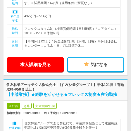
す。※試用期間：6か月（雇用条件に変更なし）
給与
432万円～514万円
初年度
年収
フレックスタイム制（標準労働時間 1日7.5時間）* コアタイム：
勤務
時間
10:00～15:00※休憩60分…
【年間休日121日】* 完全週休2日制（水曜、日曜）※休日は会社
休日
休暇
カレンダーによる水・日、月1回指定休…
求人詳細を見る
気になる
住友林業アーキテクノ株式会社 | 【住友林業グループ！】年休121日！有給
取得率50％以上！
【申請業務】★経験を活かせる★フレックス制度★在宅勤務
正社員
急募
完全週休2日制
情報更新日：2026/03/13
終了予定日：
2026/09/10
住友林業グループである弊社にて、申請業務担当として建築確認
申請および許認可申請等の代願業務全般をお任せ！
仕事内容