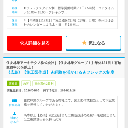
年収
# フレックスタイム制・標準労働時間／1日7.5時間・コアタイム
勤務
時間
／10:00～15:00・フレキシブ…
# 【年間休日121日】* 完全週休2日制（水曜、日曜）※休日は会
休日
休暇
社カレンダーによる水・日、月1回指…
求人詳細を見る
気になる
住友林業アーキテクノ株式会社 | 【住友林業グループ！】年休121日！有給
取得率50％以上！
《広島》【施工図作成】★経験を活かせる★フレックス制度
正社員
急募
完全週休2日制
情報更新日：2026/06/05
終了予定日：
2026/11/26
住友林業グループである弊社にて、施工図作成担当として下記業
務を担当していただきます。
仕事内容
高専以上【必須】意匠設計または構造設計の経験/一級建築士また
対象と
は二級建築士をお持ちの方
なる方