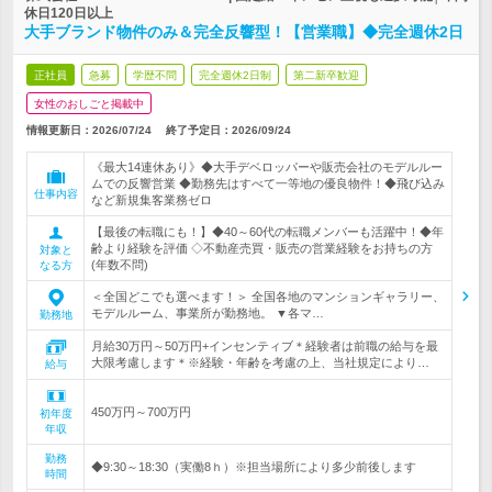
休日120日以上
大手ブランド物件のみ＆完全反響型！【営業職】◆完全週休2日
正社員
急募
学歴不問
完全週休2日制
第二新卒歓迎
女性のおしごと掲載中
情報更新日：2026/07/24
終了予定日：
2026/09/24
《最大14連休あり》◆大手デベロッパーや販売会社のモデルルー
ムでの反響営業 ◆勤務先はすべて一等地の優良物件！◆飛び込み
仕事内容
など新規集客業務ゼロ
【最後の転職にも！】◆40～60代の転職メンバーも活躍中！◆年
齢より経験を評価 ◇不動産売買・販売の営業経験をお持ちの方
対象と
(年数不問)
なる方
＜全国どこでも選べます！＞ 全国各地のマンションギャラリー、
モデルルーム、事業所が勤務地。 ▼各マ…
勤務地
月給30万円～50万円+インセンティブ＊経験者は前職の給与を最
大限考慮します＊※経験・年齢を考慮の上、当社規定により…
給与
450万円～700万円
初年度
年収
勤務
◆9:30～18:30（実働8ｈ）※担当場所により多少前後します
時間