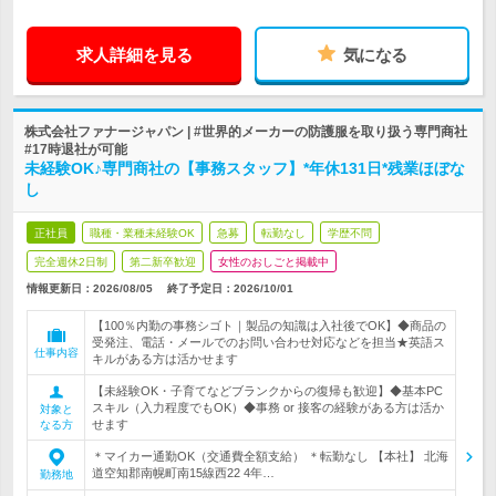
求人詳細を見る
気になる
株式会社ファナージャパン | #世界的メーカーの防護服を取り扱う専門商社
#17時退社が可能
未経験OK♪専門商社の【事務スタッフ】*年休131日*残業ほぼな
し
正社員
職種・業種未経験OK
急募
転勤なし
学歴不問
完全週休2日制
第二新卒歓迎
女性のおしごと掲載中
情報更新日：2026/08/05
終了予定日：
2026/10/01
【100％内勤の事務シゴト｜製品の知識は入社後でOK】◆商品の
受発注、電話・メールでのお問い合わせ対応などを担当★英語ス
仕事内容
キルがある方は活かせます
【未経験OK・子育てなどブランクからの復帰も歓迎】◆基本PC
スキル（入力程度でもOK）◆事務 or 接客の経験がある方は活か
対象と
せます
なる方
＊マイカー通勤OK（交通費全額支給） ＊転勤なし 【本社】 北海
道空知郡南幌町南15線西22 4年…
勤務地