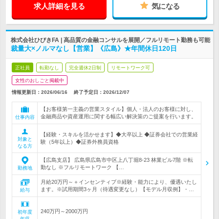
求人詳細を見る
気になる
株式会社ひびきFA | 高品質の金融コンサルを展開／フルリモート勤務も可能
裁量大×ノルマなし【営業】《広島》★年間休日120日
正社員
転勤なし
完全週休2日制
リモートワーク可
女性のおしごと掲載中
情報更新日：2026/06/16
終了予定日：
2026/12/07
【お客様第一主義の営業スタイル】個人・法人のお客様に対し、
金融商品や資産運用に関する幅広い解決策のご提案を行います。
仕事内容
【経験・スキルを活かせます】◆大卒以上 ◆証券会社での営業経
対象と
験（5年以上）◆証券外務員資格
なる方
【広島支店】 広島県広島市中区上八丁堀8-23 林業ビル7階 ※転
勤なし ※フルリモートワーク 【…
勤務地
月給20万円～＋インセンティブ※経験・能力により、優遇いたし
ます。※試用期間3ヶ月（待遇変更なし）【モデル月収例】・…
給与
240万円～2000万円
初年度
年収