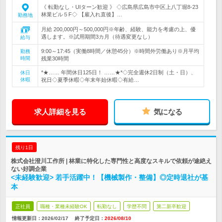
《 転勤なし・UIターン歓迎 》 ◇広島県広島市中区上八丁堀8-23
林業ビル５F◇ 【雇入れ直後】…
勤務地
月給 200,000円～500,000円※年齢、経験、能力を考慮の上、優
遇します。※試用期間3カ月（待遇変更なし）
給与
9:00～17:45（実働8時間／休憩45分）※時間外労働あり※月平均
勤務
時間
残業30時間
*★…… 年間休日125日！ ……★*◇完全週休2日制（土・日）、
休日
休暇
祝日◇夏季休暇◇年末年始休暇◇有給…
求人詳細を見る
気になる
残り1日
株式会社澄川工作所 | 林業に特化した専門性と高度なスキルで依頼が途絶え
ない好調企業
<未経験歓迎> 若手活躍中！【機械製作・整備】◎定時退社が基
本
正社員
職種・業種未経験OK
転勤なし
学歴不問
第二新卒歓迎
情報更新日：2026/02/17
終了予定日：
2026/08/10