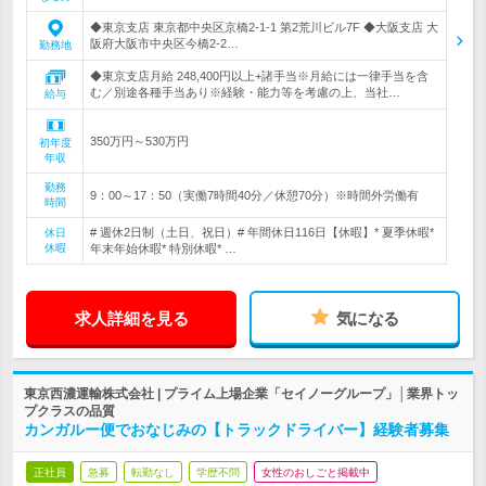
◆東京支店 東京都中央区京橋2-1-1 第2荒川ビル7F ◆大阪支店 大
阪府大阪市中央区今橋2-2…
勤務地
◆東京支店月給 248,400円以上+諸手当※月給には一律手当を含
む／別途各種手当あり※経験・能力等を考慮の上、当社…
給与
350万円～530万円
初年度
年収
勤務
9：00～17：50（実働7時間40分／休憩70分）※時間外労働有
時間
# 週休2日制（土日、祝日）# 年間休日116日【休暇】* 夏季休暇*
休日
休暇
年末年始休暇* 特別休暇* …
求人詳細を見る
気になる
東京西濃運輸株式会社 | プライム上場企業「セイノーグループ」│業界トッ
プクラスの品質
カンガルー便でおなじみの【トラックドライバー】経験者募集
正社員
急募
転勤なし
学歴不問
女性のおしごと掲載中