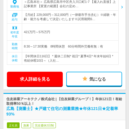
＜広島本社＞ 広島県広島市中区舟入川口町1-7 【雇入れ直後】上
記事業所 【変更の範囲】会社の定め…
勤務地
【月給】229,000円～312,000円（一律都市手当含む）※経験・年
齢・能力を考慮して決定いたします※試用期間6…
給与
421万円～575万円
初年度
年収
勤務
8:30～17:30実働 8時間休憩 60分時間外労働有無：有
時間
【年間休日116日】 * 週休二日制* 祝日* 夏季4日* 年末年始6日 *
休日
休暇
有給休暇10日～（入社…
求人詳細を見る
気になる
住友林業アーキテクノ株式会社 | 【住友林業グループ！】年休121日！有給
取得率50％以上！
広島【測量士】★戸建て住宅の測量業務★年休121日★定着率
93%
正社員
急募
完全週休2日制