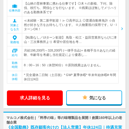
【山林の育林事業に携わる仕事です】◎木々の新植、下刈、除
伐、枝打ち、間伐などを行ないます。 ※残業ほぼ無しでメリハリ
仕事内容
のある勤務体系です
≪未経験・第二新卒歓迎！≫ ◎高卒以上 ◎普通自動車免許 ☆自
然が好きな方をお待ちしています。 ※人物重視の採用です。U・I
対象と
ターンOK！
なる方
【転勤なし／UIターン歓迎】 鳥取・松江・益田営業所ならびに津
山・三次事務所より 希望や居住地を考…
勤務地
月給198,200円～328,200円 (一律手当込)+ 各種手当※あなたの経
験、年齢等を考慮し当社規定により優遇し…
給与
勤務
8：00～16：50（休憩90分）※原則残業はありません。
時間
* 完全週休二日制（土日祝）* GW* 夏季休暇* 年末年始休暇# 年間
休日
休暇
休日124日
求人詳細を見る
気になる
マルコメ株式会社 | 「料亭の味」等の味噌製品を展開！創業160年以上の老
舗企業
《全国勤務》既存顧客向けの【法人営業】年休124日｜待遇充実