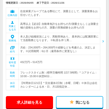
情報更新日：2026/06/05
終了予定日：
2026/11/26
住友林業グループである弊社にて、測量士として、測量業務をお
任せいたします。
仕事内容
高専以上【必須】自動車免許をお持ちの方/測量士もしくは測量士
対象と
補の資格をお持ちの方、測量の実務経験をお持ちの方
なる方
本人及び組織状況により、異動実例あり。 基本的には配属部署に
て当面勤務となります。 ※転居を伴う異…
勤務地
月給：234,000円～264,000円※経験などを考慮の上、決定しま
す。※試用期間：6か月（雇用条件に変更なし）
給与
432万円～514万円
初年度
年収
フレックスタイム制（標準労働時間 1日7.5時間）* コアタイム：
勤務
時間
10:00～15:00※休憩60分…
【年間休日121日】* 完全週休2日制（水曜、日曜）※休日は会社
休日
休暇
カレンダーによる水・日、月1回指定休…
求人詳細を見る
気になる