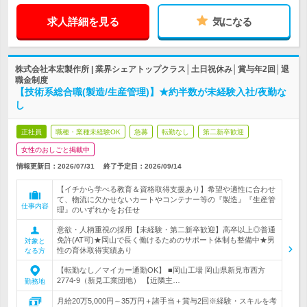
求人詳細を見る
気になる
株式会社本宏製作所 | 業界シェアトップクラス│土日祝休み│賞与年2回│退
職金制度
【技術系総合職(製造/生産管理)】★約半数が未経験入社/夜勤な
し
正社員
職種・業種未経験OK
急募
転勤なし
第二新卒歓迎
女性のおしごと掲載中
情報更新日：2026/07/31
終了予定日：
2026/09/14
【イチから学べる教育＆資格取得支援あり】希望や適性に合わせ
て、物流に欠かせないカートやコンテナー等の『製造』『生産管
仕事内容
理』のいずれかをお任せ
意欲・人柄重視の採用【未経験・第二新卒歓迎】高卒以上◎普通
免許(AT可)★岡山で長く働けるためのサポート体制も整備中★男
対象と
性の育休取得実績あり
なる方
【転勤なし／マイカー通勤OK】 ■岡山工場 岡山県新見市西方
2774-9（新見工業団地） 【近隣主…
勤務地
月給20万5,000円～35万円＋諸手当＋賞与2回※経験・スキルを考