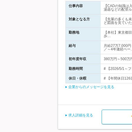
仕事内容
【CADの知識は
湯器などの配管ル
対象となる方
【先輩の多くも未
ど図面を見ていた
勤務地
【本社】東京都目
歩…
給与
月給27万7,00
／～4年連続ベー
初年度年収
380万円～500万
勤務時間
# 【2026/5
休日・休暇
# 【年間休日12
企業からのメッセージを見る
求人詳細を見る