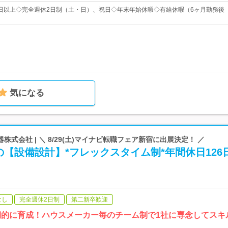
20日以上◇完全週休2日制（土・日）、祝日◇年末年始休暇◇有給休暇（6ヶ月勤務後
気になる
式会社 | ＼ 8/29(土)マイナビ転職フェア新宿に出展決定！ ／
【設備設計】*フレックスタイム制*年間休日126
なし
完全週休2日制
第二新卒歓迎
期的に育成！ハウスメーカー毎のチーム制で1社に専念してスキ