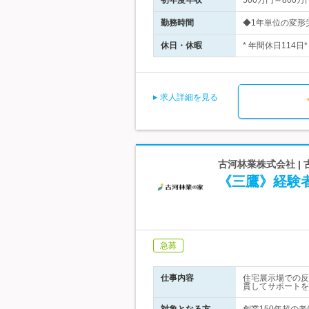
初年度年収
500万円～800万
勤務時間
◆1年単位の変形労
休日・休暇
* 年間休日114
求人詳細を見る
古河林業株式会社 
《三鷹》経験
急募
仕事内容
住宅展示場での反
貫してサポートを