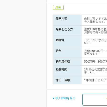
急募
仕事内容
自社ブランドであ
をお任せします。
対象となる方
創業150年超の
お持ちの方＜歓迎
勤務地
【以下のいずれか
5-2…
給与
月給250,000
変更なし）
初年度年収
500万円～800万
勤務時間
1年単位の変形労
帯：9:…
休日・休暇
* 年間休日114
求人詳細を見る