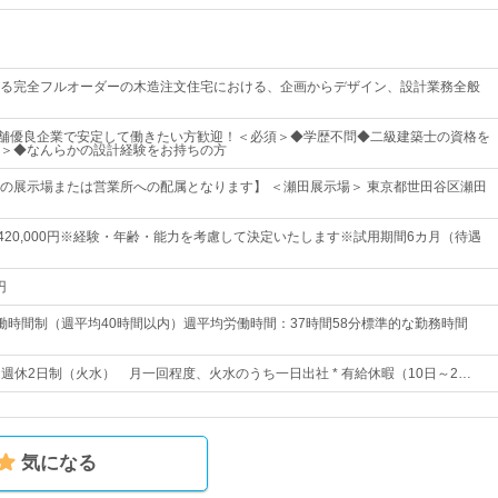
る完全フルオーダーの木造注文住宅における、企画からデザイン、設計業務全般
老舗優良企業で安定して働きたい方歓迎！＜必須＞◆学歴不問◆二級建築士の資格を
＞◆なんらかの設計経験をお持ちの方
の展示場または営業所への配属となります】 ＜瀬田展示場＞ 東京都世田谷区瀬田
円～420,000円※経験・年齢・能力を考慮して決定いたします※試用期間6カ月（待遇
円
働時間制（週平均40時間以内）週平均労働時間：37時間58分標準的な勤務時間
日* 週休2日制（火水） 月一回程度、火水のうち一日出社 * 有給休暇（10日～2…
気になる