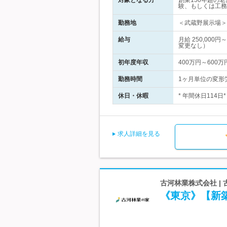
対象となる方
創業150年超の
験、もしくは工務
勤務地
＜武蔵野展示場＞
給与
月給 250,00
変更なし）
初年度年収
400万円～600万
勤務時間
1ヶ月単位の変形労
休日・休暇
* 年間休日114
求人詳細を見る
古河林業株式会社 
《東京》【新