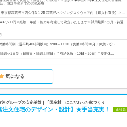
老舗優良企業で安定して働きたい方歓迎！＜必須＞◆学歴不問◆注文住宅の営業経
店、設計事務所での実務経験
 東京都武蔵野市西久保3-1-25 武蔵野ハウジングスクウェア内 【雇入れ直後】上…
0円～437,500円※経験・年齢・能力を考慮して決定いたします※試用期間6カ月（待遇
円
働時間制（週平均40時間以内）9:00～17:30（実働7時間30分／休憩60分）…
日* 隔週休2日制（日曜日・隔週土曜日） * 有給休暇（10日～20日）* 夏期休…
気になる
| 古河グループの安定基盤｜「国産材」にこだわった家づくり
築注文住宅のデザイン・設計】★手当充実！
正社員