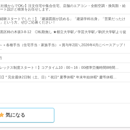
入社後からでOK♪】注文住宅や集合住宅、店舗のエアコン・全館空調・換気類・給
ート設計と積算をお任せします。
経験スタートでした！】「建築図面が読める」「建築学科出身」「営業だったけ
」という方、ぜひご応募ください！
黒区柿の木坂3-8-12 ◎転勤無し ★都立大学駅／学芸大学駅／駒沢大学駅より徒
0円～＋各種手当（住宅手当・家族手当）＋賞与年2回＼2026年4月にベースアップ！
…
円
/1～フレックス制度スタート！】コアタイム10：00～16：00標準労働時間8時間…
6日】* 完全週休2日制（土、日）* 祝日* 夏季休暇* 年末年始休暇* 慶弔休暇…
気になる