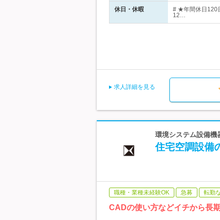
休日・休暇
# ★年間休日1
12…
求人詳細を見る
環境システム設備機器株
住宅空調設備の
職種・業種未経験OK
急募
転勤
CADの使い方などイチから長