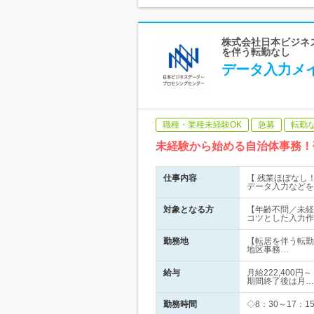
株式会社日本ビジネス
を伴う転勤なし
データ入力メ
職種・業種未経験OK
急募
転勤
未経験から始める自治体事務！
仕事内容
【 残業ほぼなし
データ入力などを
対象となる方
【年齢不問／未経
コツとした入力作
勤務地
【転居を伴う転勤
地区事務…
給与
月給222,400
期間終了後は月…
勤務時間
◇8：30～17：