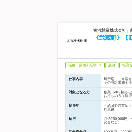
古河林業株式会社 
《武蔵野》【
職種・業種未経験OK
急募
転勤
仕事内容
展示場にご来場さ
宅の設計業務全般
対象となる方
創業150年超の
お持ちの方＜歓迎
勤務地
＜武蔵野営業所＞
れ直後…
給与
月給250,000
変更なし）