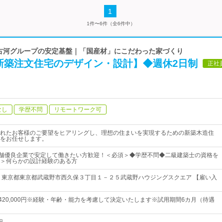
1
1件〜6件（全6件中）
| 古河グループの安定基盤｜「国産材」にこだわった家づくり
新築注文住宅のデザイン・設計】◆週休2日制
正社
なし
学歴不問
リモートワーク可
れたお客様のご要望をヒアリングし、理想の住まいを実現するための新築木造住
をお任せします。
老舗優良企業で安定して働きたい方歓迎！＜必須＞◆学歴不問◆二級建築士の資格を
＞何らかの設計経験のある方
 東京都東京都武蔵野市西久保３丁目１－２５武蔵野ハウジングスクエア 【雇い入
円～420,000円※経験・年齢・能力を考慮して決定いたします※試用期間6カ月（待遇