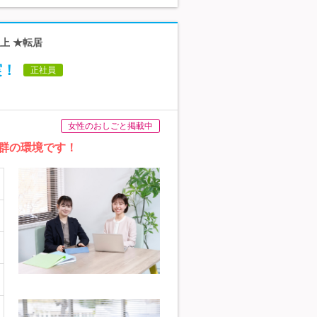
上 ★転居
実！
正社員
女性のおしごと掲載中
群の環境です！