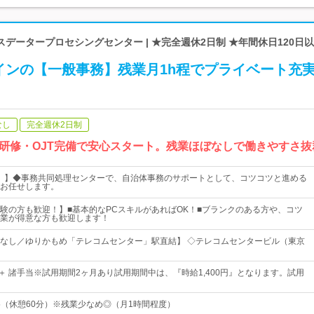
データープロセシングセンター | ★完全週休2日制 ★年間休日120日以
インの【一般事務】残業月1h程でプライベート充
なし
完全週休2日制
研修・OJT完備で安心スタート。残業ほぼなしで働きやすさ抜
！ 】◆事務共同処理センターで、自治体事務のサポートとして、コツコツと進める
お任せします。
験の方も歓迎！】■基本的なPCスキルがあればOK！■ブランクのある方や、コツ
業が得意な方も歓迎します！
なし／ゆりかもめ「テレコムセンター」駅直結】 ◇テレコムセンタービル（東京
円～＋ 諸手当※試用期間2ヶ月あり試用期間中は、『時給1,400円』となります。試用
15（休憩60分）※残業少なめ◎（月1時間程度）