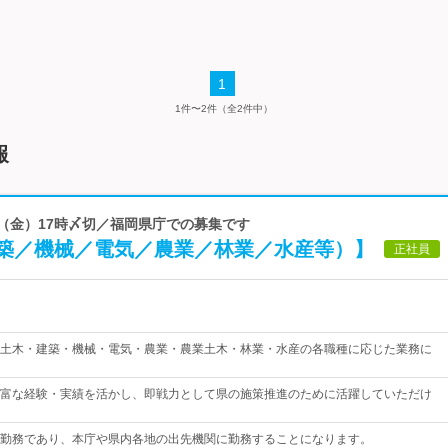
1
1件〜2件（全2件中）
報
21（金）17時〆切／福岡県庁での募集です
築／機械／電気／農業／林業／水産等）】
正社員
土木・建築・機械・電気・農業・農業土木・林業・水産の各職種に応じた業務に
富な経験・実績を活かし、即戦力として県の施策推進のために活躍していただけ
勤務であり、本庁や県内各地の出先機関に勤務することになります。