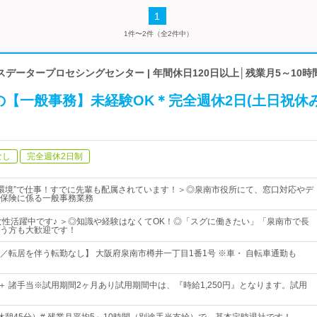
1
1件〜2件（全2件中）
データープロセシングセンター | 年間休日120日以上│残業月5～10時
【一般事務】未経験OK＊完全週休2日(土日祝休み
なし
完全週休2日制
の環境”で仕事！すでに先輩も配属されています！＞◎泉南市役所にて、窓口対応やデ
保険に係る一般事務業務
女性活躍中です♪ ＞◎知識や経験はなくてOK！◎「スグに働きたい」「泉南市で長
う方も大歓迎です！
／転居を伴う転勤なし】 大阪府泉南市樽井一丁目1番1号 ※車・ 自転車通勤も
円～＋ 諸手当※試用期間2ヶ月あり試用期間中は、『時給1,250円』となります。試用