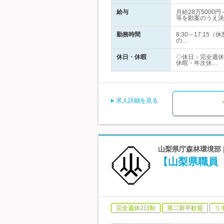
給与
月給28万500
等を勘案のうえ決
勤務時間
8:30～17:
の…
休日・休暇
◇休日：完全週休
休暇・年次休…
求人詳細を見る
山梨県庁森林環境部 
【山梨県職員
完全週休2日制
第二新卒歓迎
リ