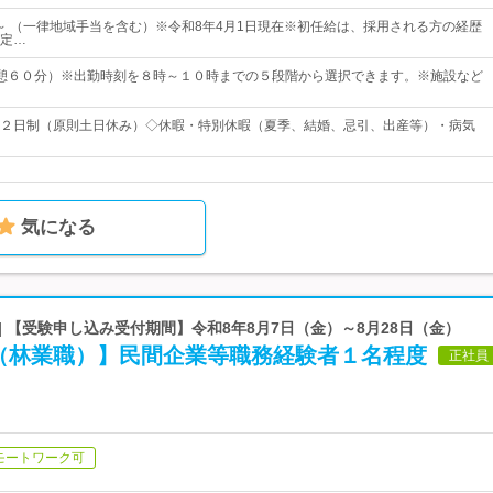
0円～ （一律地域手当を含む）※令和8年4月1日現在※初任給は、採用される方の経歴
定…
15（休憩６０分）※出勤時刻を８時～１０時までの５段階から選択できます。※施設など
２日制（原則土日休み）◇休暇・特別休暇（夏季、結婚、忌引、出産等）・病気
気になる
| 【受験申し込み受付期間】令和8年8月7日（金）～8月28日（金）
（林業職）】民間企業等職務経験者１名程度
正社員
モートワーク可