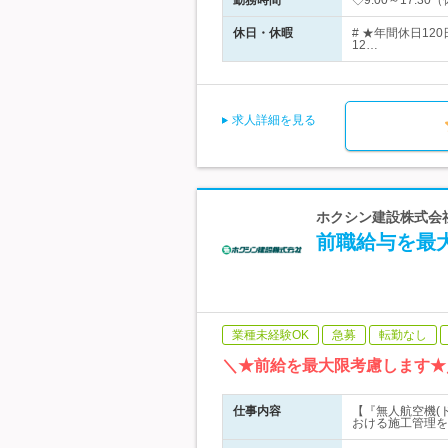
勤務時間
◇9:00～17:
休日・休暇
# ★年間休日1
12…
求人詳細を見る
ホクシン建設株式会社
前職給与を最
業種未経験OK
急募
転勤なし
＼★前給を最大限考慮します★
仕事内容
【『無人航空機(
おける施工管理を