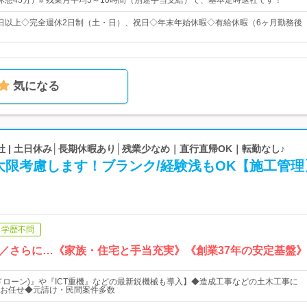
30（休憩45分）# 残業月平均5～10時間（別途手当支給）で、基本定時退社です！
20日以上◇完全週休2日制（土・日）、祝日◇年末年始休暇◇有給休暇（6ヶ月勤務後
気になる
 | 土日休み│長期休暇あり│残業少なめ｜直行直帰OK｜転勤なし♪
大限考慮します！ブランク/経験浅もOK【施工管理
学歴不問
／さらに…《家族・住宅と手当充実》《創業37年の安定基盤
ドローン)』や『ICT重機』などの最新鋭機械も導入】◆造成工事などの土木工事に
お任せ◆元請け・民間案件多数