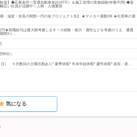
歓迎】◆応募条件⇒普通自動車免許(AT可）＆施工管理の実務経験(年数不問) ◆若
幅広い社員が活躍中◇人柄・人物重視
都・滋賀・奈良の関西一円の各プロジェクト先】 ★マイカー通勤OK ★社用車の通
0万円★前職給与は最大限考慮します！※経験・能力・適性などを考慮のうえ、優遇
期間3ヶ…
円
休憩90分）
・日） ※月数回の土曜出勤あり* 夏季休暇* 年末年始休暇* 慶弔休暇* 産前・産…
気になる
中