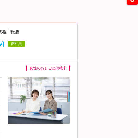
間程 │転居
)
正社員
女性のおしごと掲載中