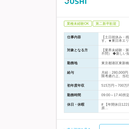
業種未経験OK
第二新卒歓迎
仕事内容
【土日祝休み・残
す。★東日本エリ
対象となる方
【業界未経験・第
不問） ◆新しい
勤務地
東京都港区東新橋1
給与
月給：280,0
限考慮の上、当社
初年度年収
515万円～700万
勤務時間
09:00～17:
休日・休暇
# 【年間休日1
原…