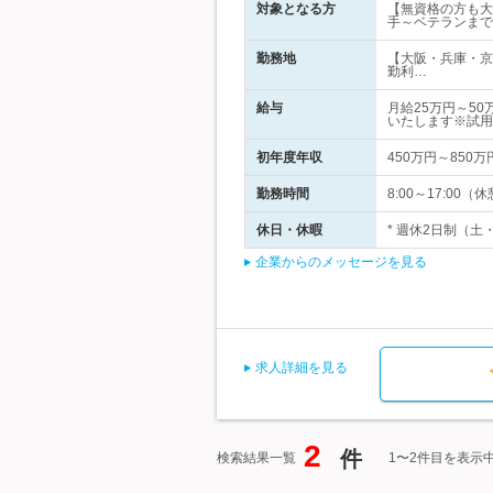
対象となる方
【無資格の方も大
手～ベテランまで
勤務地
【大阪・兵庫・京
勤利…
給与
月給25万円～5
いたします※試用
初年度年収
450万円～850万
勤務時間
8:00～17:00（
休日・休暇
* 週休2日制（土
企業からのメッセージを見る
求人詳細を見る
2
件
検索結果一覧
1〜2件目を表示