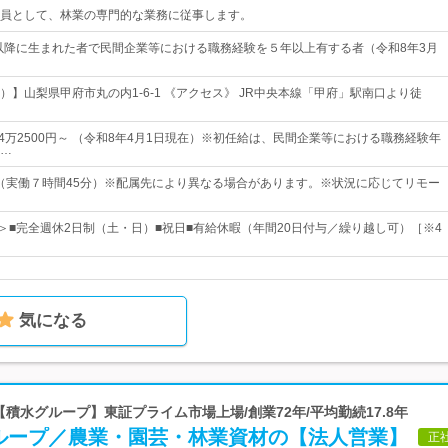
員として、林業の専門的な業務に従事します。
日以降に生まれた者で民間企業等における職務経験を５年以上有する者（令和8年3月
）】山梨県甲府市丸の内1-6-1 《アクセス》 JR中央本線「甲府」駅南口より徒
24万2500円～ （令和8年4月1日現在）※初任給は、民間企業等における職務経験年
…
15（実働７時間45分）※配属先により異なる場合があります。※状況に応じてリモー
日＞■完全週休2日制（土・日）■祝日■有給休暇（年間20日付与／繰り越し可）［※4
気になる
【積水グループ】東証プライム市場上場/創業72年/平均勤続17.8年
ループ／農業・園芸・林業資材の【法人営業】
正