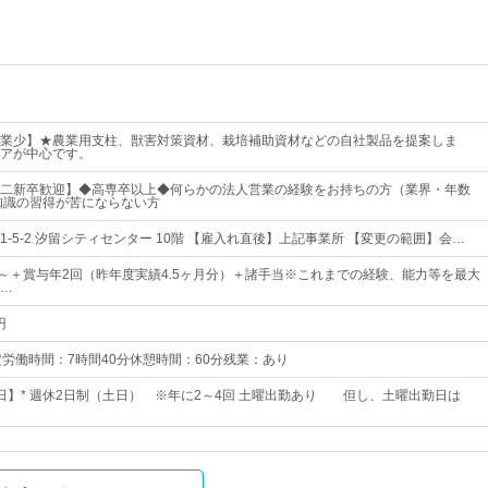
業少】★農業用支柱、獣害対策資材、栽培補助資材などの自社製品を提案しま
アが中心です。
二新卒歓迎】◆高専卒以上◆何らかの法人営業の経験をお持ちの方（業界・年数
知識の習得が苦にならない方
-5-2 汐留シティセンター 10階 【雇入れ直後】上記事業所 【変更の範囲】会…
00円～＋賞与年2回（昨年度実績4.5ヶ月分）＋諸手当※これまでの経験、能力等を最大
…
円
40所定労働時間：7時間40分休憩時間：60分残業：あり
22日】* 週休2日制（土日） ※年に2～4回 土曜出勤あり 但し、土曜出勤日は