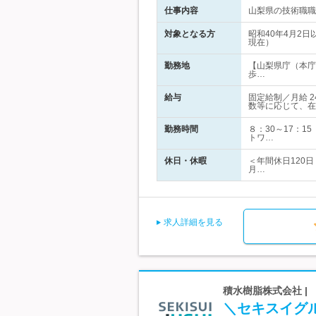
仕事内容
山梨県の技術職職
対象となる方
昭和40年4月2
現在）
勤務地
【山梨県庁（本庁
歩…
給与
固定給制／月給 
数等に応じて、在
勤務時間
８：30～17：
トワ…
休日・休暇
＜年間休日120
月…
求人詳細を見る
積水樹脂株式会社 | 
＼セキスイグ