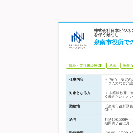
株式会社日本ビジネス
を伴う勤なし
泉南市役所での
職種・業種未経験OK
急募
転勤
仕事内容
＜ “安心・安定
ータ入力など介護
対象となる方
＜ 未経験歓迎／
く働きたい」とい
勤務地
【泉南市役所勤務
OK！
給与
月給198,500
期間終了後は月…