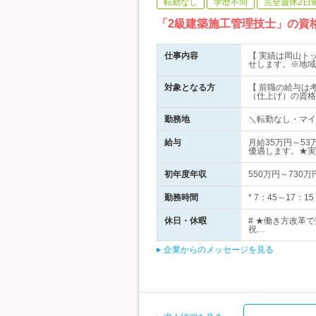
転勤なし
学歴不問
完全週休2日
「2級建築施工管理技士」の資
仕事内容
【 実績は岡山ト
せします。※地域
対象となる方
【 前職の給与は
（仕上げ）の資格
勤務地
＼転勤なし・マイカ
給与
月給35万円～5
優遇します。★実
初年度年収
550万円～730万
勤務時間
* 7：45～17
休日・休暇
# ★働き方改革で
祝…
企業からのメッセージを見る