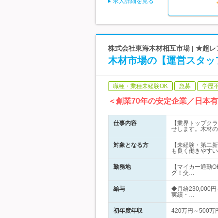
求人詳細を見る
株式会社東海木材相互市場 | ★超
木材市場の【運営スタッフ
職種・業種未経験OK
急募
学歴
＜創業70年の安定企業／日本
仕事内容
【業界トップクラ
せします。木材の
対象となる方
【未経験・第二新
も良く働きやすい
勤務地
【マイカー通勤O
グ！交…
給与
◆月給230,000
実績・…
初年度年収
420万円～500万