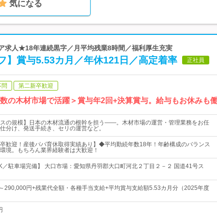
気になる
レア求人★18年連続黒字／月平均残業8時間／福利厚生充実
】賞与5.53カ月／年休121日／高定着率
正社員
不問
第二新卒歓迎
有数の木材市場で活躍＞賞与年2回+決算賞与。給与もお休みも
スの規模】日本の木材流通の根幹を担う――。木材市場の運営・管理業務をお任
仕分け、発送手続き、セリの運営など。
卒歓迎！産後パパ育休取得実績あり】◆平均勤続年数18年！年齢構成のバランス
環境。もちろん業界経験者は大歓迎！
K／駐車場完備】 大口市場：愛知県丹羽郡大口町河北２丁目２－２ 国道41号ス
円～290,000円+残業代全額・各種手当支給+平均賞与支給額5.53カ月分（2025年度
円