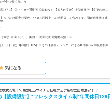
い会社で長く働こう！
雲157-1】 ◎マイカー通勤可 ◎転勤なし 【雇入れ直後】上記事業所 【変更の範…
上】※上記は固定残業代（56,000円以上／30時間分）を含みます。固定残業代は残
給…
円
30（休憩1時間30分）】実働：8時間時間外労働有無：有
制（土・日・祝）年間休日105日※その他会社カレンダーによる# 休暇GW休暇夏季休
気になる
式会社 | ＼ 8/29(土)マイナビ転職フェア新宿に出展決定！ ／
【設備設計】*フレックスタイム制*年間休日126