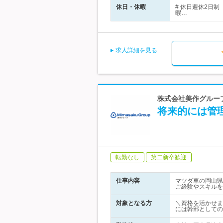
休日・休暇
# 休日週休2日
暇…
求人詳細を見る
株式会社美作グルー
将来的には管理
転勤なし
第二新卒歓迎
仕事内容
マツダ車の岡山県
ご経験やスキルを
対象となる方
＼資格を活かせま
には幹部としての