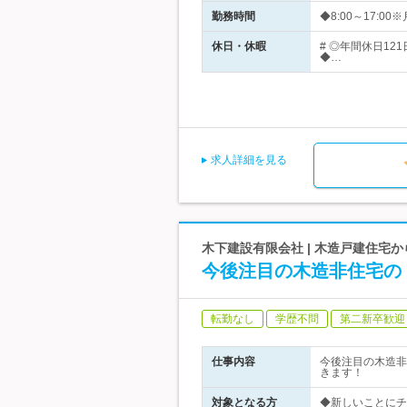
勤務時間
◆8:00～17:
休日・休暇
# ◎年間休日1
◆…
求人詳細を見る
木下建設有限会社 | 木造戸建住宅
今後注目の木造非住宅の
転勤なし
学歴不問
第二新卒歓迎
仕事内容
今後注目の木造非
きます！
対象となる方
◆新しいことにチ