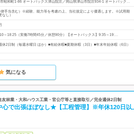
昭和町1-86 オートバックス津山院庄／岡山県津山市院庄934‐1 オートバック…
一律手当含む）※経験、能力等を考慮の上、当社規定により優遇します。※試用期
更なし）
円
10～18:25（実働7時間45分／休憩90分）【オートバックス】9:35～19:…
週休2日制（毎週水曜日 ほか）■有給休暇■夏期休暇（3日）■年末年始休暇（6日）
気になる
 住友林業・大和ハウス工業・官公庁等と直接取引／完全週休2日制
中心で出張ほぼなし★【工程管理】※年休120日以