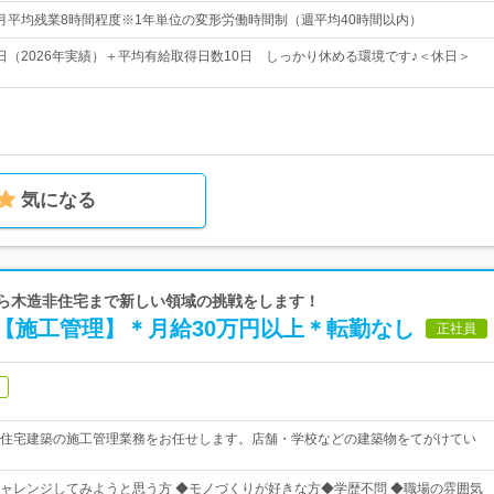
00※月平均残業8時間程度※1年単位の変形労働時間制（週平均40時間以内）
21日（2026年実績）＋平均有給取得日数10日 しっかり休める環境です♪＜休日＞
気になる
から木造非住宅まで新しい領域の挑戦をします！
【施工管理】＊月給30万円以上＊転勤なし
正社員
住宅建築の施工管理業務をお任せします。店舗・学校などの建築物をてがけてい
ャレンジしてみようと思う方 ◆モノづくりが好きな方◆学歴不問 ◆職場の雰囲気