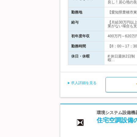
良し！居心地の良
勤務地
【愛知県豊橋市東
給与
【月給30万円以
業がない場合も支
初年度年収
400万円～620万
勤務時間
【8：00～17：
休日・休暇
# 休日週休2日
暇…
求人詳細を見る
環境システム設備機器株
住宅空調設備の