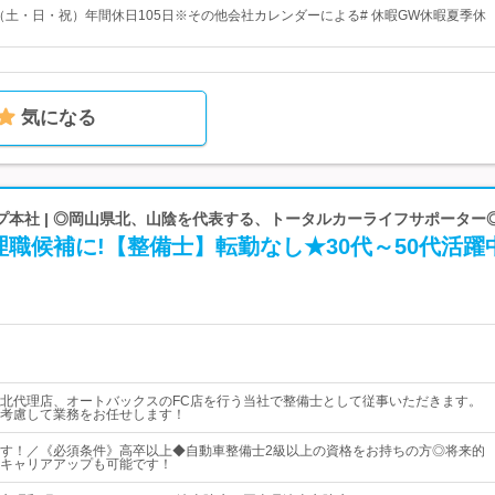
制（土・日・祝）年間休日105日※その他会社カレンダーによる# 休暇GW休暇夏季休
気になる
プ本社 | ◎岡山県北、山陰を代表する、トータルカーライフサポーター
職候補に!【整備士】転勤なし★30代～50代活躍
北代理店、オートバックスのFC店を行う当社で整備士として従事いただきます。
考慮して業務をお任せします！
す！／《必須条件》高卒以上◆自動車整備士2級以上の資格をお持ちの方◎将来的
キャリアアップも可能です！