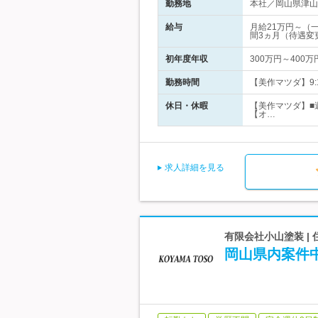
勤務地
本社／岡山県津山市
給与
月給21万円～（
間3ヵ月（待遇変
初年度年収
300万円～400万
勤務時間
【美作マツダ】9:
休日・休暇
【美作マツダ】■
【オ…
求人詳細を見る
有限会社小山塗装 |
岡山県内案件