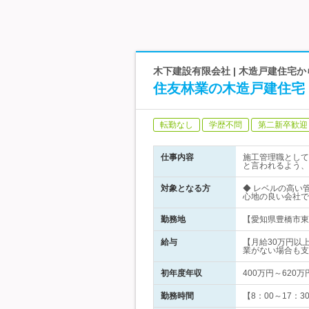
木下建設有限会社 | 木造戸建住宅
住友林業の木造戸建住宅
転勤なし
学歴不問
第二新卒歓迎
仕事内容
施工管理職として
と言われるよう、
対象となる方
◆ レベルの高い
心地の良い会社で
勤務地
【愛知県豊橋市東
給与
【月給30万円以
業がない場合も支
初年度年収
400万円～620万
勤務時間
【8：00～17：