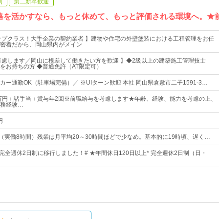
制
第二新卒歓迎
格を活かすなら、もっと休めて、もっと評価される環境へ。★
ップクラス！大手企業の契約業者 】建物や住宅の外壁塗装における工程管理をお任
密着だから、岡山県内がメイン
考慮します／岡山に根差して働きたい方を歓迎 】◆2級以上の建築施工管理技士
をお持ちの方 ◆普通免許（AT限定可）
ー通勤OK（駐車場完備）／ ※UIターン歓迎 本社 岡山県倉敷市二子1591-3…
3万円＋諸手当＋賞与年2回※前職給与を考慮します★年齢、経験、能力を考慮の上、
務経験…
円
：15（実働8時間）残業は月平均20～30時間ほどで少なめ。基本的に19時頃、遅く…
完全週休2日制に移行しました！# ★年間休日120日以上* 完全週休2日制（日・