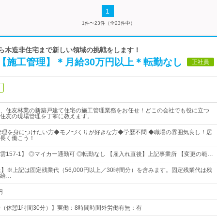
1
1件〜23件（全23件中）
から木造非住宅まで新しい領域の挑戦をします！
【施工管理】＊月給30万円以上＊転勤なし
正社員
、住友林業の新築戸建て住宅の施工管理業務をお任せ！どこの会社でも役に立つ
住友の現場管理を丁寧に教えます。
管理を身につけたい方◆モノづくりが好きな方◆学歴不問 ◆職場の雰囲気良し！居
長く働こう！
雲157-1】 ◎マイカー通勤可 ◎転勤なし 【雇入れ直後】上記事業所 【変更の範…
上】※上記は固定残業代（56,000円以上／30時間分）を含みます。固定残業代は残
給…
円
30（休憩1時間30分）】実働：8時間時間外労働有無：有