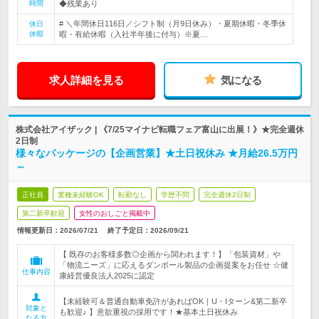
時間
◆残業あり
# ＼年間休日116日／シフト制（月9日休み）・夏期休暇・冬季休
休日
休暇
暇・有給休暇（入社半年後に付与）※夏…
求人詳細を見る
気になる
株式会社アイザック | 《7/25マイナビ転職フェア富山に出展！》★完全週休
2日制
様々なパッケージの【企画営業】★土日祝休み ★月給26.5万円
～
正社員
業種未経験OK
転勤なし
学歴不問
完全週休2日制
第二新卒歓迎
女性のおしごと掲載中
情報更新日：2026/07/21
終了予定日：
2026/09/21
【 既存のお客様多数◎企画から関われます！】「包装資材」や
「物流ニーズ」に応えるダンボール製品の企画提案をお任せ ☆健
仕事内容
康経営優良法人2025に認定
【未経験可＆普通自動車免許があればOK｜U・Iターン&第二新卒
対象と
も歓迎♪ 】意欲重視の採用です！★基本土日祝休み
なる方