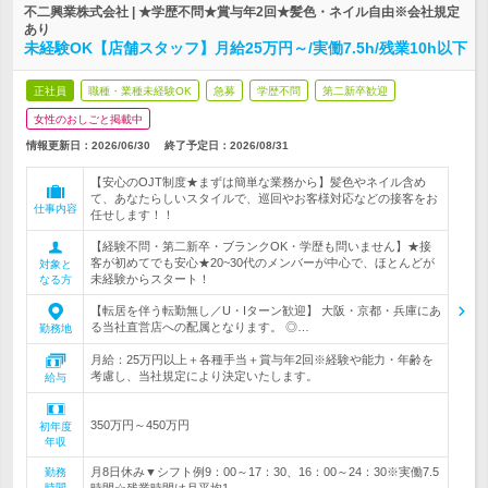
不二興業株式会社 | ★学歴不問★賞与年2回★髪色・ネイル自由※会社規定
あり
未経験OK【店舗スタッフ】月給25万円～/実働7.5h/残業10h以下
正社員
職種・業種未経験OK
急募
学歴不問
第二新卒歓迎
女性のおしごと掲載中
情報更新日：2026/06/30
終了予定日：
2026/08/31
【安心のOJT制度★まずは簡単な業務から】髪色やネイル含め
て、あなたらしいスタイルで、巡回やお客様対応などの接客をお
仕事内容
任せします！！
【経験不問・第二新卒・ブランクOK・学歴も問いません】★接
客が初めてでも安心★20~30代のメンバーが中心で、ほとんどが
対象と
未経験からスタート！
なる方
【転居を伴う転勤無し／U・Iターン歓迎】 大阪・京都・兵庫にあ
る当社直営店への配属となります。 ◎…
勤務地
月給：25万円以上＋各種手当＋賞与年2回※経験や能力・年齢を
考慮し、当社規定により決定いたします。
給与
350万円～450万円
初年度
年収
月8日休み▼シフト例9：00～17：30、16：00～24：30※実働7.5
勤務
時間