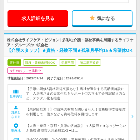
求人詳細を見る
気になる
株式会社ライフケア・ビジョン | 多彩な介護・福祉事業を展開するライフケ
ア・グループの中核会社
【介護スタッフ】★資格・経験不問★残業月平均1h★希望休OK
正社員
職種・業種未経験OK
学歴不問
第二新卒歓迎
女性のおしごと掲載中
情報更新日：2026/07/14
終了予定日：
2026/09/14
【手厚い研修&資格取得支援あり】当社が運営する高齢者施設に
て、入居者さまの日常生活をサポート◎スマホで介護記録入力な
仕事内容
ど、デジタル化も推進
【未経験歓迎！】◎資格の有無も問いません！資格取得支援制度
対象と
を利用して、働きながら資格取得を目指せます
なる方
【大阪・奈良・京都・兵庫の各施設】 ＜大阪府＞ ■はっぴーらい
ふ高槻 高槻市天川新町11-2 ■は…
勤務地
月給202,000円～240,000円＋賞与年2回＋各種手当あり※上記給