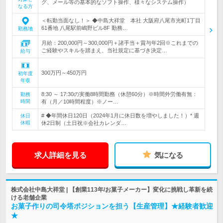
グ、メール等の基本的なソフト操作、様々なシステム操作）
なる方
＜転勤当面なし！＞ ◆中島大祥堂 本社 大阪府八尾市光町1丁目
61番地 八尾駅前嶋野ビル8F 勤務…
勤務地
月給：200,000円～300,000円＋諸手当＋賞与年2回※これまでの
ご経験やスキルを踏まえ、当社規定に基づき決定…
給与
300万円～450万円
初年度
年収
8:30 ～ 17:30の実働8時間勤務（休憩60分）※時間外労働有無：
勤務
時間
有（月／10時間程度）※ノー…
# ◆年間休日120日（2024年1月に休日数を増やしました！）* 週
休日
休暇
休2日制（土日祝※会社カレンダ…
求人詳細を見る
気になる
株式会社中島大祥堂 | 【創業113年/お菓子メーカー】変化に挑戦し革新を続
ける老舗企業
お菓子作りの司令塔ポジションを担う【生産管理】★経験者歓迎
★