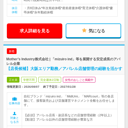
時間☆残業時間は月平均1…
・月8日休み*年次有給休暇*産前産後休暇*育児休暇*介護休暇*慶
休日
休暇
弔休暇*永年勤続休暇
求人詳細を見る
気になる
新着
Mother’s Industry株式会社 | 「mizuiro ind」等を展開する安定成長のアパ
レル企業
【店長候補】大阪エリア勤務／アパレル店舗管理の経験を活かす
正社員
学歴不問
完全週休2日制
女性のおしごと掲載中
情報更新日：2026/08/07
終了予定日：
2027/01/28
自社ブランド「mizuiro ind」「MidiUmi」「MARcourt」等の各店
舗にて、接客販売および店舗運営マネジメント全般をお任せしま
仕事内容
す。
【必須】アパレル店長・副店長などの店舗管理経験（2年以上）
対象と
【歓迎】アパレル以外の店舗管理経験が豊富な方
なる方