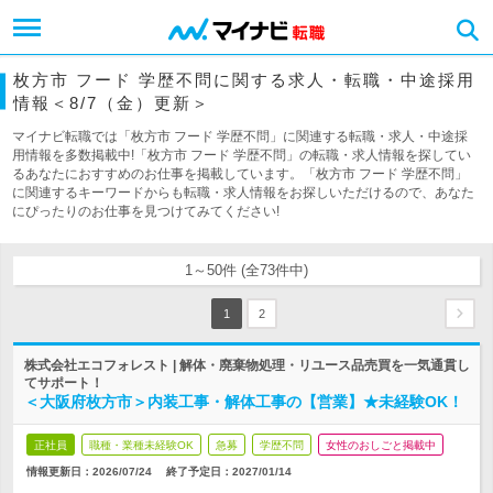
枚方市 フード 学歴不問に関する求人・転職・中途採用
情報＜8/7（金）更新＞
マイナビ転職では「枚方市 フード 学歴不問」に関連する転職・求人・中途採
用情報を多数掲載中!「枚方市 フード 学歴不問」の転職・求人情報を探してい
るあなたにおすすめのお仕事を掲載しています。「枚方市 フード 学歴不問」
に関連するキーワードからも転職・求人情報をお探しいただけるので、あなた
にぴったりのお仕事を見つけてみてください!
1～50件 (全73件中)
1
2
株式会社エコフォレスト | 解体・廃棄物処理・リユース品売買を一気通貫し
てサポート！
＜大阪府枚方市＞内装工事・解体工事の【営業】★未経験OK！
正社員
職種・業種未経験OK
急募
学歴不問
女性のおしごと掲載中
情報更新日：2026/07/24
終了予定日：
2027/01/14