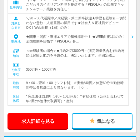
こだわりのイタリアン料理を提供する『PISOLA』の店舗でキッ
仕事内容
チン＆ホール業務をお任せ！
＼20～30代活躍中／未経験・第二新卒歓迎★学歴も経験も一切問
わない意欲・人柄重視の採用です★社会人＆正社員デビュー
対象と
OK！Web面接（1回）のみ！
なる方
★関東・関西・東海エリアで積極採用中！ ★WEB面接1回のみ！
全国展開を目指す『PISOLA』各…
勤務地
＜未経験者の場合＞■月給24万3000円～(固定残業代含む)※給与
額は経験と能力を考慮の上、決定いたします。※固定残…
給与
350万円～1000万円
初年度
年収
9：00～翌01：00（シフト制）※実働8時間／休憩60分※勤務時
勤務
時間
間帯は各店舗により異なります。【シ…
* 完全週休2日制（月8～10日休み）* 有給休暇（公休と合わせて
休日
休暇
年3回の5連休の取得可）* 産前・…
求人詳細を見る
気になる