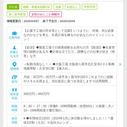
正社員
職種・業種未経験OK
急募
転勤なし
学歴不問
第二新卒歓迎
女性のおしごと掲載中
情報更新日：2026/04/07
終了予定日：
2026/10/05
【お菓子工場の司令塔として活躍】いつまでに、何個、何が必要
なのかなどを考え、生産計画を練るのがあなたのメインミッショ
仕事内容
ン！
【必須】◆製造工場での就業経験をお持ちの方 【歓迎】◆生産管
理の経験がある方 ◆計画を立てたり、調整などの仕事が好き（得
対象と
意）な方
なる方
＜転勤当面なし！＞ ◆大阪工場 大阪府八尾市北久宝寺2-2-1 勤務
地最寄駅：久宝寺口駅 【雇入れ…
勤務地
月給：20万円～30万円＋諸手当＋賞与年2回※これまでのご経験
やスキルを踏まえ、当社規定に基づき決定します※試用期間…
給与
300万円～450万円
初年度
年収
8：00 ～ 17：00（実働8：00時間勤務：休憩60分）※残業：月／
勤務
時間
10～15時間程度※繁忙期の…
# ◆年間休日120日（2024年1月に休日数を増やしました！）* 週
休日
休暇
休2日制（土日）※会社カレンダ…