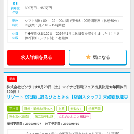
300万円～450万円
初年度
年収
シフト制9：00 ～ 22：00の間で実働8：00時間勤務（休憩60分）
勤務
時間
※残業：月／10～15時間程…
# ◆年間休日120日（2024年1月に休日数を増やしました！）* 週
休日
休暇
休2日制（シフト制）* 有給休…
求人詳細を見る
気になる
新着
株式会社ピソラ | ★8月29日（土）マイナビ転職フェア出展決定★年間休日
120日！
リゾートで記憶に残るひとときを【店舗スタッフ】未経験歓迎◎
正社員
職種・業種未経験OK
急募
転勤なし
学歴不問
完全週休2日制
第二新卒歓迎
女性のおしごと掲載中
情報更新日：2026/08/07
終了予定日：
2026/09/10
【マネージャー・SV・企画室など新たなキャリアアップも可能】