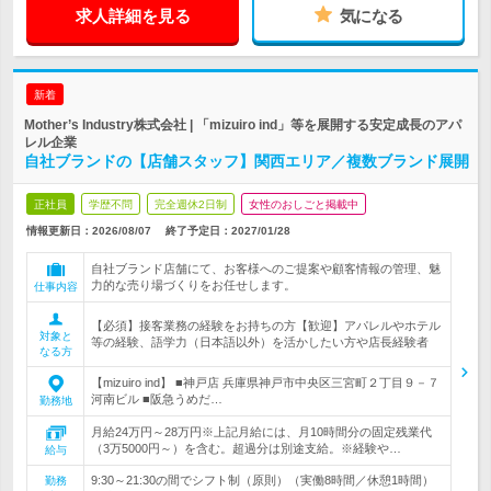
求人詳細を見る
気になる
新着
Mother’s Industry株式会社 | 「mizuiro ind」等を展開する安定成長のアパ
レル企業
自社ブランドの【店舗スタッフ】関西エリア／複数ブランド展開
正社員
学歴不問
完全週休2日制
女性のおしごと掲載中
情報更新日：2026/08/07
終了予定日：
2027/01/28
自社ブランド店舗にて、お客様へのご提案や顧客情報の管理、魅
力的な売り場づくりをお任せします。
仕事内容
【必須】接客業務の経験をお持ちの方【歓迎】アパレルやホテル
対象と
等の経験、語学力（日本語以外）を活かしたい方や店長経験者
なる方
【mizuiro ind】 ■神戸店 兵庫県神戸市中央区三宮町２丁目９－７
河南ビル ■阪急うめだ…
勤務地
月給24万円～28万円※上記月給には、月10時間分の固定残業代
（3万5000円～）を含む。超過分は別途支給。※経験や…
給与
9:30～21:30の間でシフト制（原則）（実働8時間／休憩1時間）
勤務