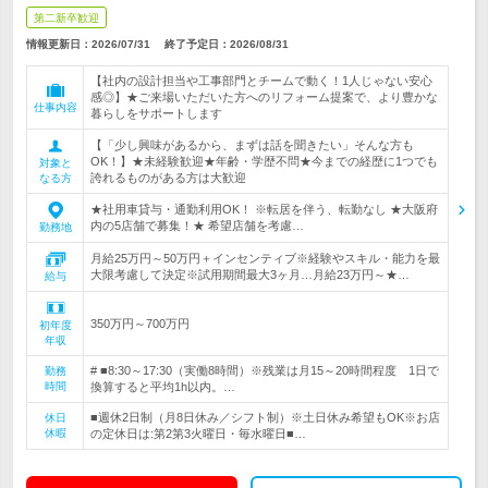
第二新卒歓迎
情報更新日：2026/07/31
終了予定日：
2026/08/31
【社内の設計担当や工事部門とチームで動く！1人じゃない安心
感◎】★ご来場いただいた方へのリフォーム提案で、より豊かな
仕事内容
暮らしをサポートします
【「少し興味があるから、まずは話を聞きたい」そんな方も
OK！】★未経験歓迎★年齢・学歴不問★今までの経歴に1つでも
対象と
誇れるものがある方は大歓迎
なる方
★社用車貸与・通勤利用OK！ ※転居を伴う、転勤なし ★大阪府
内の5店舗で募集！★ 希望店舗を考慮…
勤務地
月給25万円～50万円＋インセンティブ※経験やスキル・能力を最
大限考慮して決定※試用期間最大3ヶ月…月給23万円～★…
給与
350万円～700万円
初年度
年収
# ■8:30～17:30（実働8時間）※残業は月15～20時間程度 1日で
勤務
時間
換算すると平均1h以内。…
■週休2日制（月8日休み／シフト制）※土日休み希望もOK※お店
休日
休暇
の定休日は:第2第3火曜日・毎水曜日■…