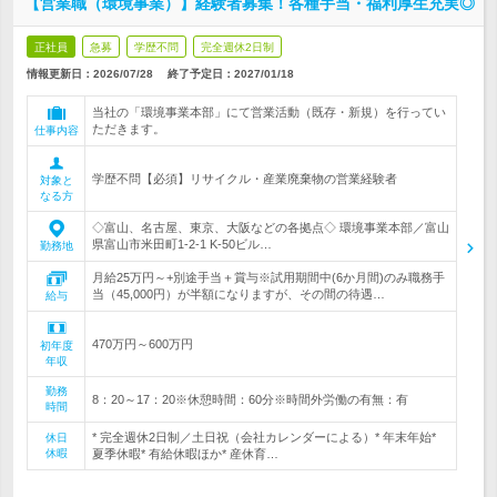
【営業職（環境事業）】経験者募集！各種手当・福利厚生充実◎
正社員
急募
学歴不問
完全週休2日制
情報更新日：2026/07/28
終了予定日：
2027/01/18
当社の「環境事業本部」にて営業活動（既存・新規）を行ってい
ただきます。
仕事内容
学歴不問【必須】リサイクル・産業廃棄物の営業経験者
対象と
なる方
◇富山、名古屋、東京、大阪などの各拠点◇ 環境事業本部／富山
県富山市米田町1-2-1 K-50ビル…
勤務地
月給25万円～+別途手当＋賞与※試用期間中(6か月間)のみ職務手
当（45,000円）が半額になりますが、その間の待遇…
給与
470万円～600万円
初年度
年収
勤務
8：20～17：20※休憩時間：60分※時間外労働の有無：有
時間
* 完全週休2日制／土日祝（会社カレンダーによる）* 年末年始*
休日
休暇
夏季休暇* 有給休暇ほか* 産休育…