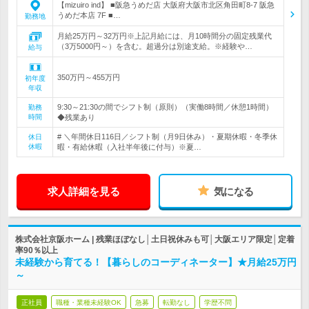
【mizuiro ind】 ■阪急うめだ店 大阪府大阪市北区角田町8-7 阪急
うめだ本店 7F ■…
勤務地
月給25万円～32万円※上記月給には、月10時間分の固定残業代
（3万5000円～）を含む。超過分は別途支給。※経験や…
給与
350万円～455万円
初年度
年収
9:30～21:30の間でシフト制（原則）（実働8時間／休憩1時間）
勤務
時間
◆残業あり
# ＼年間休日116日／シフト制（月9日休み）・夏期休暇・冬季休
休日
休暇
暇・有給休暇（入社半年後に付与）※夏…
求人詳細を見る
気になる
株式会社京阪ホーム | 残業ほぼなし│土日祝休みも可│大阪エリア限定│定着
率90％以上
未経験から育てる！【暮らしのコーディネーター】★月給25万円
～
正社員
職種・業種未経験OK
急募
転勤なし
学歴不問