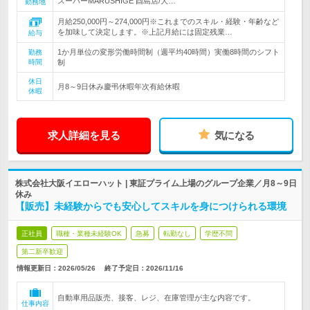
スーパーMARUSHIGE 酉島店/大…
勤務地
月給250,000円～274,000円※これまでのスキル・経験・年齢など
を加味して決定します。※上記月給には固定残業…
給与
1か月単位の変形労働時間制（週平均40時間）実働8時間のシフト
勤務
時間
制
休日
月8～9日休み慶弔休暇年次有給休暇
休暇
求人詳細を見る
気になる
株式会社大阪イエローハット | 東証プライム上場のグループ企業／月8～9日
休み
【販売】未経験からでも安心してスキルを身につけられる環境
正社員
職種・業種未経験OK
急募
転勤なし
学歴不問
第二新卒歓迎
情報更新日：2026/05/26
終了予定日：
2026/11/16
自動車用品販売、接客、レジ、在庫管理が主な内容です。
仕事内容