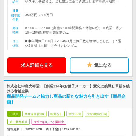
やスキルを踏まえ、当社規定に基づき決定します※試用期間…
給与
350万円～500万円
初年度
年収
8：00 ～ 17：00（実働8：00時間勤務：休憩60分）※残業：月／
勤務
時間
10～15時間程度※繁忙期の…
# ◆年間休日120日（2024年1月に休日数を増やしました！）* 週
休日
休暇
休2日制（土日）※会社カレンダ…
求人詳細を見る
気になる
株式会社中島大祥堂 | 【創業114年/お菓子メーカー】変化に挑戦し革新を続
ける老舗企業
商品開発チームと協力し商品の新たな魅力を引き出す【商品企
画】
正社員
業種未経験OK
転勤なし
学歴不問
完全週休2日制
第二新卒歓迎
女性のおしごと掲載中
情報更新日：2026/07/28
終了予定日：
2027/01/18