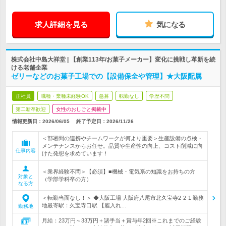
求人詳細を見る
気になる
株式会社中島大祥堂 | 【創業113年/お菓子メーカー】変化に挑戦し革新を続
ける老舗企業
ゼリーなどのお菓子工場での【設備保全や管理】★大阪配属
正社員
職種・業種未経験OK
急募
転勤なし
学歴不問
第二新卒歓迎
女性のおしごと掲載中
情報更新日：2026/06/05
終了予定日：
2026/11/26
＜部署間の連携やチームワークが何より重要＞生産設備の点検・
メンテナンスからお任せ。品質や生産性の向上、コスト削減に向
仕事内容
けた発想を求めています！
＜業界経験不問＞【必須】■機械・電気系の知識をお持ちの方
対象と
（学部学科卒の方）
なる方
＜転勤当面なし！＞ ◆大阪工場 大阪府八尾市北久宝寺2-2-1 勤務
地最寄駅：久宝寺口駅 【雇入れ…
勤務地
月給：23万円～33万円＋諸手当＋賞与年2回※これまでのご経験