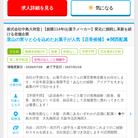
求人詳細を見る
気になる
株式会社中島大祥堂 | 【創業114年/お菓子メーカー】変化に挑戦し革新を続
ける老舗企業
里山の実りと心を込めたお菓子が人気【店長候補】★関西配属
正社員
職種未経験OK
急募
転勤なし
学歴不問
完全週休2日制
第二新卒歓迎
女性のおしごと掲載中
情報更新日：2026/07/28
終了予定日：
2027/01/18
当社が手掛ける、お菓子店やカフェの運営業務全般をお任せしま
す。※近年新店舗も展開予定！あなたの経験、アイデアを大きな
仕事内容
裁量の中で活かせます。
【学歴不問】《必須条件》サービス業での実務経験（飲食、接
客、販売など）※店長、副店長として店舗運営に携わってきた方
対象と
は優遇します！
なる方
＜転勤当面なし！大阪・兵庫にあるいずれかの店舗に配属＞ ◆中
島大祥堂 大丸梅田店 大阪市北区梅田3…
勤務地
月給：20万円～30万円＋諸手当＋賞与年2回※これまでのご経験
やスキルを踏まえ、当社規定に基づき決定します※試用期間…
給与