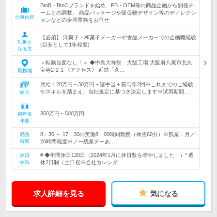
BtoB・BtoCブランドを始め、PB・OEM等の商品企画から開発チ
ームとの調整、 商品パッケージや販促物デザイン等のディレクシ
仕事内容
ョンなどの企画業務をお任せ
【必須】 洋菓子・和菓子メーカーや食品メーカーでの企画職経験
対象と
(目安として1年程度)
なる方
＜転勤当面なし！＞ ◆中島大祥堂 大阪工場 大阪府八尾市北久
宝寺2-2-1 《アクセス》 近鉄「久…
勤務地
月給：20万円～30万円＋諸手当＋賞与年2回※これまでのご経験
やスキルを踏まえ、当社規定に基づき決定します※試用期間…
給与
350万円～500万円
初年度
年収
8：30 ～ 17：30の実働8：00時間勤務（休憩60分）※残業：月／
勤務
時間
20時間程度※ノー残業デーあ…
# ◆年間休日120日（2024年1月に休日数を増やしました！）* 週
休日
休暇
休2日制（土日祝※会社カレンダ…
求人詳細を見る
気になる