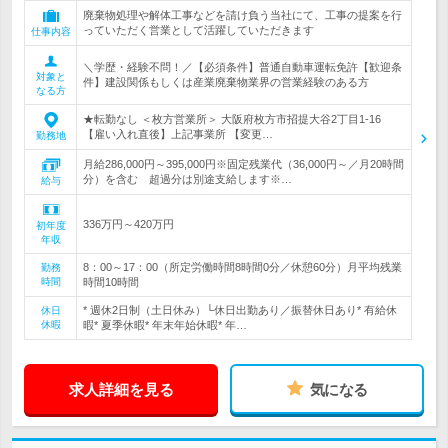
廃棄物処理や解体工事などを請け負う当社にて、工事の提案を行
っていただく営業として活躍していただきます
仕事内容
＼学歴・経験不問！／【必須条件】普通自動車運転免許【歓迎条
対象と
件】建設関係もしくは産業廃棄物業界の営業経験のある方
なる方
★転勤なし ＜枚方営業所＞ 大阪府枚方市招提大谷2丁目1-16
【雇い入れ直後】上記事業所 【変更…
勤務地
月給286,000円～395,000円※固定残業代（36,000円～／月20時間
分）を含む 超過分は別途支給します※…
給与
336万円～420万円
初年度
年収
8：00～17：00（所定労働時間8時間0分／休憩60分）月平均残業
勤務
時間
時間10時間
* 週休2日制（土日休み）└休日出勤あり／振替休日あり* 有給休
休日
休暇
暇* 夏季休暇* 年末年始休暇* 年…
求人詳細を見る
気になる