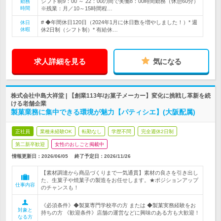
シフト制9：00 ～ 22：00の間で実働8：00時間勤務（休憩60分）
勤務
時間
※残業：月／10～15時間程…
# ◆年間休日120日（2024年1月に休日数を増やしました！）* 週
休日
休暇
休2日制（シフト制）* 有給休…
求人詳細を見る
気になる
株式会社中島大祥堂 | 【創業113年/お菓子メーカー】変化に挑戦し革新を続
ける老舗企業
製菓業務に集中できる環境が魅力【パティシエ】(大阪配属)
正社員
業種未経験OK
転勤なし
学歴不問
完全週休2日制
第二新卒歓迎
女性のおしごと掲載中
情報更新日：2026/06/05
終了予定日：
2026/11/26
【素材調達から商品づくりまで一気通貫】素材の良さを引き出し
た、生菓子や焼菓子の製造をお任せします。★ポジションアップ
仕事内容
のチャンスも！
《必須条件》◆製菓専門学校卒の方 または ◆製菓実務経験をお
対象と
持ちの方 《歓迎条件》店舗の運営などに興味のある方も大歓迎！
なる方