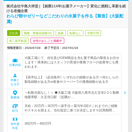
株式会社中島大祥堂 | 【創業114年/お菓子メーカー】変化に挑戦し革新を続
ける老舗企業
わらび餅やゼリーなどこだわりの水菓子を作る【製造】(大阪配
属)
正社員
職種・業種未経験OK
急募
転勤なし
学歴不問
第二新卒歓迎
女性のおしごと掲載中
情報更新日：2026/07/28
終了予定日：
2027/01/18
大阪工場にて、自社及びOEM商品を含む菓子商品の製造をお任せ
します！将来的にはスタッフの育成や業務フローの改善等にも携
仕事内容
われます。
【高卒以上】《必須条件》いずれかの経験がある方⇒何かしらの
対象と
製造経験がある方or飲食やスーパーでの業務経験がある方
なる方
＜転勤当面なし！＞ ◆大阪工場 大阪府八尾市北久宝寺2-2-1 勤務
地最寄駅：久宝寺口駅 《近隣か…
勤務地
月給：20万円～30万円＋諸手当＋賞与年2回※これまでのご経験
やスキルを踏まえ、当社規定に基づき決定します※試用期間…
給与
300万円～450万円
初年度
年収