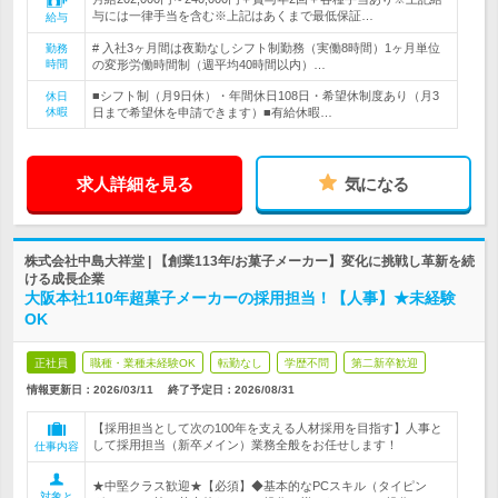
与には一律手当を含む※上記はあくまで最低保証…
給与
# 入社3ヶ月間は夜勤なしシフト制勤務（実働8時間）1ヶ月単位
勤務
時間
の変形労働時間制（週平均40時間以内）…
■シフト制（月9日休）・年間休日108日・希望休制度あり（月3
休日
休暇
日まで希望休を申請できます）■有給休暇…
求人詳細を見る
気になる
株式会社中島大祥堂 | 【創業113年/お菓子メーカー】変化に挑戦し革新を続
ける成長企業
大阪本社110年超菓子メーカーの採用担当！【人事】★未経験
OK
正社員
職種・業種未経験OK
転勤なし
学歴不問
第二新卒歓迎
情報更新日：2026/03/11
終了予定日：
2026/08/31
【採用担当として次の100年を支える人材採用を目指す】人事と
して採用担当（新卒メイン）業務全般をお任せします！
仕事内容
★中堅クラス歓迎★【必須】◆基本的なPCスキル（タイピン
対象と