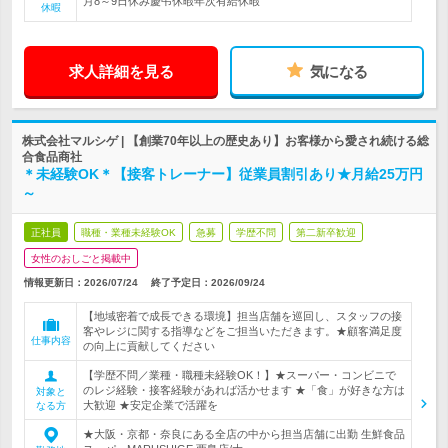
月8～9日休み慶弔休暇年次有給休暇
休暇
求人詳細を見る
気になる
株式会社マルシゲ | 【創業70年以上の歴史あり】お客様から愛され続ける総
合食品商社
＊未経験OK＊【接客トレーナー】従業員割引あり★月給25万円
～
正社員
職種・業種未経験OK
急募
学歴不問
第二新卒歓迎
女性のおしごと掲載中
情報更新日：2026/07/24
終了予定日：
2026/09/24
【地域密着で成長できる環境】担当店舗を巡回し、スタッフの接
客やレジに関する指導などをご担当いただきます。★顧客満足度
仕事内容
の向上に貢献してください
【学歴不問／業種・職種未経験OK！】★スーパー・コンビニで
のレジ経験・接客経験があれば活かせます ★「食」が好きな方は
対象と
大歓迎 ★安定企業で活躍を
なる方
★大阪・京都・奈良にある全店の中から担当店舗に出勤 生鮮食品