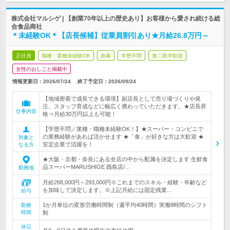
株式会社マルシゲ | 【創業70年以上の歴史あり】お客様から愛され続ける総
合食品商社
＊未経験OK＊【店長候補】従業員割引あり★月給26.8万円～
正社員
職種・業種未経験OK
急募
学歴不問
第二新卒歓迎
女性のおしごと掲載中
情報更新日：2026/07/24
終了予定日：
2026/09/24
【地域密着で成長できる環境】副店長として売り場づくりや発
注、スタッフ育成などに幅広く携わっていただきます。★店長昇
仕事内容
格⇒月給30万円以上も可能！
【学歴不問／業種・職種未経験OK！】★スーパー・コンビニで
の業務経験があれば活かせます ★「食」が好きな方は大歓迎 ★
対象と
安定企業で活躍を！
なる方
★大阪・京都・奈良にある全店の中から配属を決定します 生鮮食
品スーパーMARUSHIGE 酉島店/…
勤務地
月給268,000円～293,000円※これまでのスキル・経験・年齢など
を加味して決定します。※上記月給には固定残業…
給与
1か月単位の変形労働時間制（週平均40時間）実働8時間のシフト
勤務
時間
制
休日