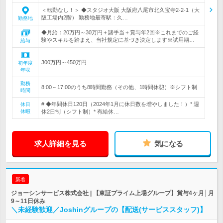
＜転勤なし！＞ ◆スタジオ大阪 大阪府八尾市北久宝寺2-2-1（大
阪工場内2階） 勤務地最寄駅：久…
勤務地
◆月給：20万円～30万円＋諸手当＋賞与年2回※これまでのご経
験やスキルを踏まえ、当社規定に基づき決定します※試用期…
給与
300万円～450万円
初年度
年収
勤務
8:00～17:00のうち8時間勤務（その他、1時間休憩）※シフト制
時間
# ◆年間休日120日（2024年1月に休日数を増やしました！）* 週
休日
休暇
休2日制（シフト制）* 有給休…
求人詳細を見る
気になる
新着
ジョーシンサービス株式会社 | 【東証プライム上場グループ】賞与4ヶ月│月
9～11日休み
＼未経験歓迎／Joshinグループの【配送(サービススタッフ)】