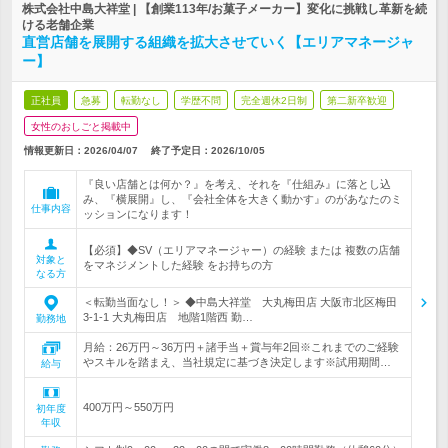
株式会社中島大祥堂 | 【創業113年/お菓子メーカー】変化に挑戦し革新を続
ける老舗企業
直営店舗を展開する組織を拡大させていく【エリアマネージャ
ー】
正社員
急募
転勤なし
学歴不問
完全週休2日制
第二新卒歓迎
女性のおしごと掲載中
情報更新日：2026/04/07
終了予定日：
2026/10/05
『良い店舗とは何か？』を考え、それを『仕組み』に落とし込
み、『横展開』し、『会社全体を大きく動かす』のがあなたのミ
仕事内容
ッションになります！
【必須】◆SV（エリアマネージャー）の経験 または 複数の店舗
対象と
をマネジメントした経験 をお持ちの方
なる方
＜転勤当面なし！＞ ◆中島大祥堂 大丸梅田店 大阪市北区梅田
3-1-1 大丸梅田店 地階1階西 勤…
勤務地
月給：26万円～36万円＋諸手当＋賞与年2回※これまでのご経験
やスキルを踏まえ、当社規定に基づき決定します※試用期間…
給与
400万円～550万円
初年度
年収