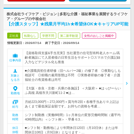
株式会社ライフケア・ビジョン | 多彩な介護・福祉事業を展開するライフケ
ア・グループの中核会社
【介護スタッフ】★残業月平均1h★希望休OK★キャリアUP可能
正社員
転勤なし
学歴不問
第二新卒歓迎
女性のおしごと掲載中
情報更新日：2026/07/14
終了予定日：
2026/09/14
【資格取得支援&手当充実】当社運営の住宅型有料老人ホーム/高
齢者施設にて入居者様の日常生活をサポート◎スマホで介護記録
仕事内容
入力などデジタル化も推進
■介護職員初任者研修（旧ヘルパー2級）の修了者 ◎夜勤なしも
相談可 ◎前職の雇用形態は不問 ◎実務者研修の修了者・介護
対象と
福祉士の有資格者は尚可
なる方
【大阪・奈良・京都・兵庫の各施設】 ＜大阪府＞ ■はっぴーらい
ふ高槻 高槻市天川新町11-2 ■は…
勤務地
月給223,000円～272,000円＋賞与年2回＋各種手当あり※上記は
あくまで最低保証金額です。お持ちの資格を考慮…
給与
シフト制勤務（実働8時間）1ヶ月単位の変形労働時間制（週平均
勤務
時間
40時間以内）＜シフト例＞・早番 6:3…
■シフト制・勤務地により年間休日120日（月10日休）または年
休日
休暇
間休日108日（月9日休）となります・…