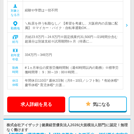
経験や学歴は一切不問
対象と
なる方
＼転居を伴う転勤なし／ 【希望を考慮し、大阪府内の店舗に配
属】 ※マイカー・バイク・自転車通勤OK…
勤務地
月給23.9万円～24.9万円※固定残業代31,500円～/21時間分含む
超過分は別途支給※試用期間6ヶ月（待遇に…
給与
334万円～349万円
初年度
年収
# 1ヵ月単位の変形労働時間制（週40時間以内の勤務）※標準労
勤務
時間
働時間帯： 9：30～19：00※時間…
年間休日110日* 週休2日制（月8～10日／シフト制）* 有給休暇*
休日
休暇
慶弔休暇* 育児休暇* 介護…
求人詳細を見る
気になる
株式会社アイザック | 健康経営優良法人2026(大規模法人部門)に認定！無理
なく働けます