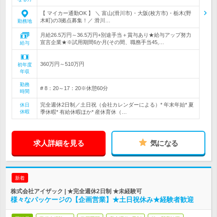
【 マイカー通勤OK 】 ＼ 富山(滑川市)・大阪(枚方市)・栃木(野
木町)の3拠点募集！／ 滑川…
勤務地
月給26.5万円～36.5万円+別途手当＋賞与あり★給与アップ努力
宣言企業★※試用期間6か月(その間、職務手当45,…
給与
360万円～510万円
初年度
年収
勤務
# 8：20～17：20※休憩60分
時間
完全週休2日制／土日祝（会社カレンダーによる）* 年末年始* 夏
休日
休暇
季休暇* 有給休暇ほか* 産休育休（…
求人詳細を見る
気になる
新着
株式会社アイザック | ★完全週休2日制 ★未経験可
様々なパッケージの【企画営業】★土日祝休み★経験者歓迎