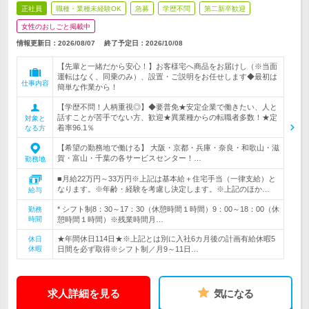
正社員
職種・業種未経験OK
急募
学歴不問
第二新卒歓迎
女性のおしごと掲載中
情報更新日：2026/08/07
終了予定日：
2026/10/08
【先輩と一緒だから安心！】お客様宅へ商品をお届けし（※当面
運転はなく、同乗のみ）、設置・ご説明をお任せします◆最初は
仕事内容
簡単な作業から！
【学歴不問！人柄重視◎】◆要普免★安定企業で働きたい、人と
話すことが苦手でない方、歓迎★異業種からの転職者多数！★定
対象と
着率96.1％
なる方
【希望の勤務地で働ける】 大阪・京都・兵庫・奈良・和歌山・滋
賀・富山・千葉の各サービスセンター！…
勤務地
■月給22万円～33万円※上記は基本給＋住宅手当（一律支給）と
なります。※年齢・経験を考慮し決定します。※上記のほか…
給与
* シフト制8：30～17：30（休憩時間１時間）9：00～18：00（休
勤務
時間
憩時間１時間）※残業時間月…
★年間休日114日★※上記とは別に入社6カ月後の計画有給休暇5
休日
休暇
日間を必ず取得※シフト制／月9～11日…
求人詳細を見る
気になる