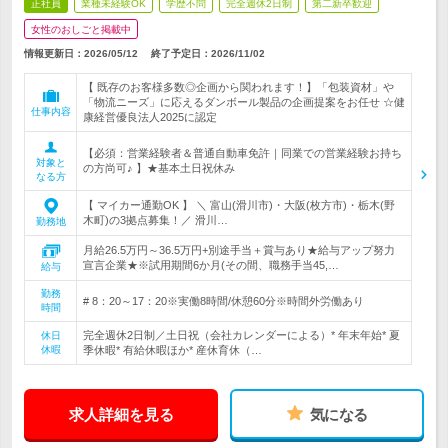
正社員
業種未経験OK
学歴不問
完全週休2日制
第二新卒歓迎
女性のおしごと掲載中
情報更新日：2026/05/12
終了予定日：
2026/11/02
【 既存のお客様多数◎企画から関われます！】「包装資材」や
「物流ニーズ」に応えるダンボール製品の企画提案をお任せ ☆健
仕事内容
康経営優良法人2025に認定
【必須：営業経験者＆普通自動車免許｜同業での営業経験お持ち
対象と
の方尚可♪ 】★基本土日祝休み
なる方
【 マイカー通勤OK 】 ＼ 富山(滑川市)・大阪(枚方市)・栃木(野
木町)の3拠点募集！／ 滑川…
勤務地
月給26.5万円～36.5万円+別途手当＋賞与あり★給与アップ努力
宣言企業★※試用期間6か月(その間、職務手当45,…
給与
勤務
# 8：20～17：20※実働8時間/休憩60分※時間外労働あり
時間
完全週休2日制／土日祝（会社カレンダーによる）* 年末年始* 夏
休日
休暇
季休暇* 有給休暇ほか* 産休育休（…
求人詳細を見る
気になる