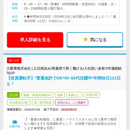
8：00 ～ 17：00（実働8：00時間勤務：休憩60分）※残業：月／
勤務
時間
10～15時間程度※繁忙期の…
# ◆年間休日120日（2024年1月に休日数を増やしました！）* 週
休日
休暇
休2日制（土日）※会社カレンダ…
求人詳細を見る
気になる
残り2日
大新東株式会社 | 土日祝休み/再雇用で長く働ける/入社祝い金有/3年連続給
与UP
【役員運転手】*普通免許でOK*40~60代活躍中*年間休日121日
も！
正社員
職種・業種未経験OK
急募
転勤なし
学歴不問
完全週休2日制
第二新卒歓迎
女性のおしごと掲載中
情報更新日：2026/07/28
終了予定日：
2026/08/10
【「最後の転職先」に最適！⇒ライフスタイルに合う案件で無理
なく働けます】役員運転手として、社用車で役員の送迎をお任せ
仕事内容
します★研修も充実！