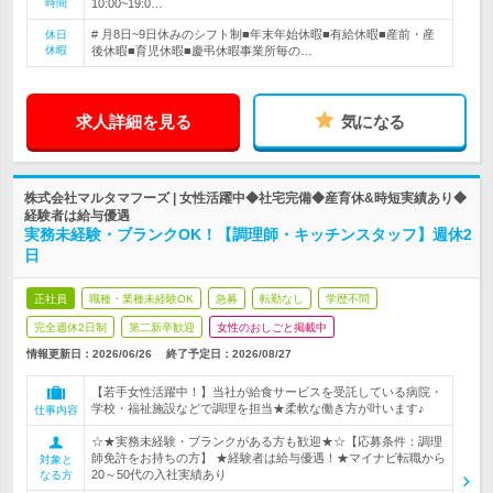
時間
10:00~19:0…
# 月8日~9日休みのシフト制■年末年始休暇■有給休暇■産前・産
休日
休暇
後休暇■育児休暇■慶弔休暇事業所毎の…
求人詳細を見る
気になる
株式会社マルタマフーズ | 女性活躍中◆社宅完備◆産育休&時短実績あり◆
経験者は給与優遇
実務未経験・ブランクOK！【調理師・キッチンスタッフ】週休2
日
正社員
職種・業種未経験OK
急募
転勤なし
学歴不問
完全週休2日制
第二新卒歓迎
女性のおしごと掲載中
情報更新日：2026/06/26
終了予定日：
2026/08/27
【若手女性活躍中！】当社が給食サービスを受託している病院・
学校・福祉施設などで調理を担当★柔軟な働き方が叶います♪
仕事内容
☆★実務未経験・ブランクがある方も歓迎★☆【応募条件：調理
師免許をお持ちの方】 ★経験者は給与優遇！★マイナビ転職から
対象と
20～50代の入社実績あり
なる方