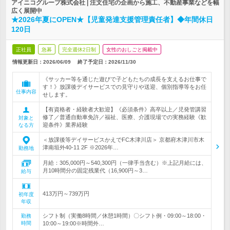
アイニコグループ株式会社 | 注文住宅の企画から施工、不動産事業などを幅
広く展開中
★2026年夏にOPEN★【児童発達支援管理責任者】◆年間休日
120日
正社員
急募
完全週休2日制
女性のおしごと掲載中
情報更新日：2026/06/09
終了予定日：
2026/11/30
《サッカー等を通じた遊びで子どもたちの成長を支えるお仕事で
す！》放課後デイサービスでの見守りや送迎、個別指導等をお任
仕事内容
せします。
【有資格者・経験者大歓迎】《必須条件》高卒以上／児発管講習
修了／普通自動車免許／福祉、医療、介護現場での実務経験《歓
対象と
迎条件》業界経験
なる方
＜放課後等デイサービスかえでFC木津川店＞ 京都府木津川市木
津南垣外40-11 2F ※2026年…
勤務地
月給：305,000円～540,300円（一律手当含む）※上記月給には、
月10時間分の固定残業代（16,900円～3…
給与
413万円～739万円
初年度
年収
シフト制（実働8時間／休憩1時間）〇シフト例・09:00～18:00・
勤務
時間
10:00～19:00※時間外…