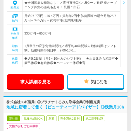
★全国募集＆転勤なし！／直行直帰OK／UIターン歓迎 ※オープ
ニング募集の拠点もあり！ 札幌＊白石…
勤務地
月給27.7万円～40.4万円＋賞与年2回東京/南関東の場合月給25.7
万円～39.5万円＋賞与年2回北関東/東海/…
給与
330万円～650万円
初年度
年収
1月単位の変形労働時間制／週平均40時間以内勤務時間はシフト
勤務
時間
制。勤務時間帯例日中：9:00-18:0…
◆週休2日制（月8～10休みのシフト制） ★土日休みも相談可◆
休日
休暇
慶弔休暇◆有給休暇◆バースデー休暇◆育…
求人詳細を見る
気になる
株式会社スギ薬局 | ◎プラチナくるみん取得企業◎制度充実！
地域に密着して働く【ビューティーアドバイザー】◎残業月10h
正社員
職種未経験OK
急募
完全週休2日制
第二新卒歓迎
女性のおしごと掲載中