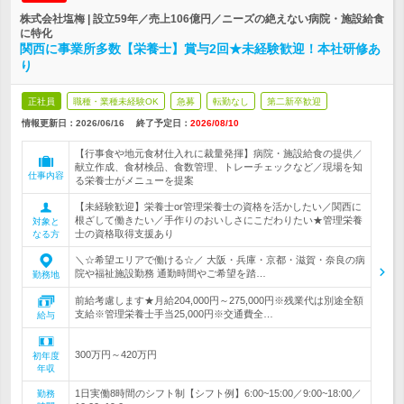
株式会社塩梅 | 設立59年／売上106億円／ニーズの絶えない病院・施設給食
に特化
関西に事業所多数【栄養士】賞与2回★未経験歓迎！本社研修あ
り
正社員
職種・業種未経験OK
急募
転勤なし
第二新卒歓迎
情報更新日：2026/06/16
終了予定日：
2026/08/10
【行事食や地元食材仕入れに裁量発揮】病院・施設給食の提供／
献立作成、食材検品、食数管理、トレーチェックなど／現場を知
仕事内容
る栄養士がメニューを提案
【未経験歓迎】栄養士or管理栄養士の資格を活かしたい／関西に
根ざして働きたい／手作りのおいしさにこだわりたい★管理栄養
対象と
士の資格取得支援あり
なる方
＼☆希望エリアで働ける☆／ 大阪・兵庫・京都・滋賀・奈良の病
院や福祉施設勤務 通勤時間やご希望を踏…
勤務地
前給考慮します★月給204,000円～275,000円※残業代は別途全額
支給※管理栄養士手当25,000円※交通費全…
給与
300万円～420万円
初年度
年収
1日実働8時間のシフト制【シフト例】6:00~15:00／9:00~18:00／
勤務