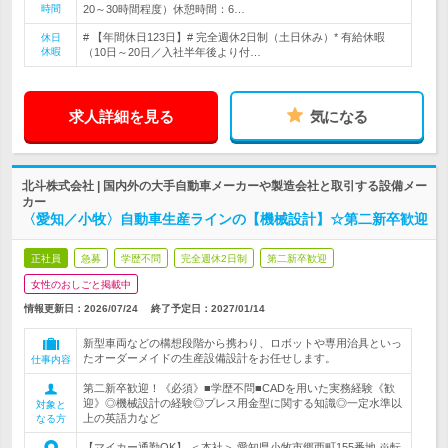
時間
20～30時間程度）休憩時間：6…
# 【年間休日123日】# 完全週休2日制（土日休み）* 有給休暇
休日
休暇
（10日～20日／入社半年後より付…
求人詳細を見る
気になる
北斗株式会社 | 国内外の大手自動車メーカーや製造会社と取引する設備メー
カー
〈愛知／小牧〉自動車生産ラインの【機械設計】☆第二新卒歓迎
正社員
急募
学歴不問
完全週休2日制
第二新卒歓迎
女性のおしごと掲載中
情報更新日：2026/07/24
終了予定日：
2027/01/14
新型車両などの構想段階から携わり、ロボットや専用治具といっ
たオーダーメイドの生産設備設計をお任せします。
仕事内容
第二新卒歓迎！《必須》■学歴不問■CADを用いた実務経験《歓
迎》◎機械設計の経験◎プレス用金型に関する知識◎一定水準以
対象と
上の英語力など
なる方
【マイカー通勤OK】 ＜本社＞ 愛知県小牧市郷西町155番地 ※転