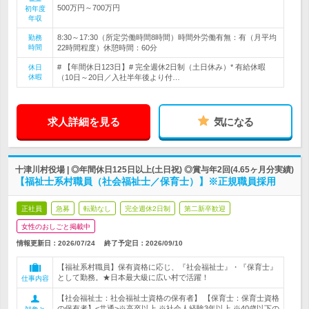
500万円～700万円
初年度
年収
8:30～17:30（所定労働時間8時間）時間外労働有無：有（月平均
勤務
時間
22時間程度）休憩時間：60分
# 【年間休日123日】# 完全週休2日制（土日休み）* 有給休暇
休日
休暇
（10日～20日／入社半年後より付…
求人詳細を見る
気になる
十津川村役場 | ◎年間休日125日以上(土日祝) ◎賞与年2回(4.65ヶ月分実績)
【福祉士系村職員（社会福祉士／保育士）】※正規職員採用
正社員
急募
転勤なし
完全週休2日制
第二新卒歓迎
女性のおしごと掲載中
情報更新日：2026/07/24
終了予定日：
2026/09/10
【福祉系村職員】保有資格に応じ、『社会福祉士』・『保育士』
として勤務。★日本最大級に広い村で活躍！
仕事内容
【社会福祉士：社会福祉士資格の保有者】 【保育士：保育士資格
の保有者】<共通>※高卒以上 ※社会人経験3年以上 ※40歳以下の