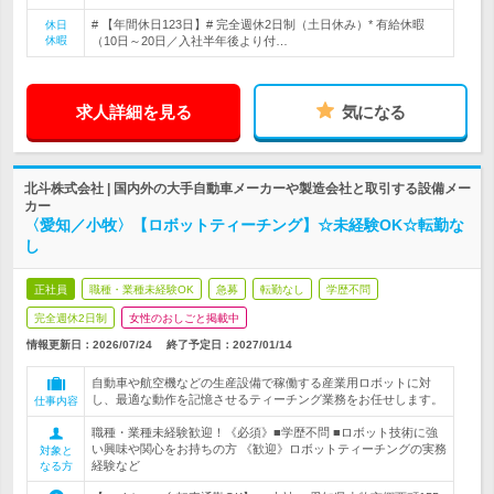
# 【年間休日123日】# 完全週休2日制（土日休み）* 有給休暇
休日
休暇
（10日～20日／入社半年後より付…
求人詳細を見る
気になる
北斗株式会社 | 国内外の大手自動車メーカーや製造会社と取引する設備メー
カー
〈愛知／小牧〉【ロボットティーチング】☆未経験OK☆転勤な
し
正社員
職種・業種未経験OK
急募
転勤なし
学歴不問
完全週休2日制
女性のおしごと掲載中
情報更新日：2026/07/24
終了予定日：
2027/01/14
自動車や航空機などの生産設備で稼働する産業用ロボットに対
し、最適な動作を記憶させるティーチング業務をお任せします。
仕事内容
職種・業種未経験歓迎！《必須》■学歴不問 ■ロボット技術に強
い興味や関心をお持ちの方 《歓迎》ロボットティーチングの実務
対象と
経験など
なる方