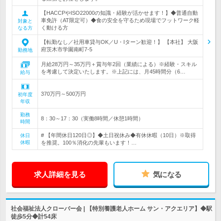
【HACCPやISO22000の知識・経験が活かせます！】◆普通自動
車免許（AT限定可）◆食の安全を守るため現場でフットワーク軽
対象と
く動ける方
なる方
【転勤なし／社用車貸与OK／U・Iターン歓迎！】 【本社】 大阪
府茨木市学園南町7-5
勤務地
月給28万円～35万円＋賞与年2回（業績による）※経験・スキル
を考慮して決定いたします。※上記には、月45時間分（6…
給与
370万円～500万円
初年度
年収
勤務
8：30～17：30（実働8時間／休憩1時間）
時間
# 【年間休日120日◎】◆土日祝休み◆有休休暇（10日）※取得
休日
休暇
を推奨。100％消化の先輩もいます！…
求人詳細を見る
気になる
社会福祉法人クローバー会 | 【特別養護老人ホーム サン・アクエリア】◆駅
徒歩5分◆計54床