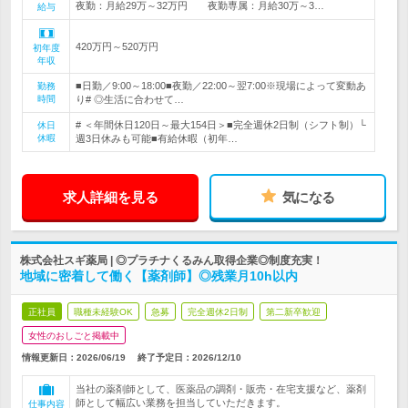
夜勤：月給29万～32万円 夜勤専属：月給30万～3…
給与
420万円～520万円
初年度
年収
■日勤／9:00～18:00■夜勤／22:00～翌7:00※現場によって変動あ
勤務
時間
り# ◎生活に合わせて…
# ＜年間休日120日～最大154日＞■完全週休2日制（シフト制）└
休日
休暇
週3日休みも可能■有給休暇（初年…
求人詳細を見る
気になる
株式会社スギ薬局 | ◎プラチナくるみん取得企業◎制度充実！
地域に密着して働く【薬剤師】◎残業月10h以内
正社員
職種未経験OK
急募
完全週休2日制
第二新卒歓迎
女性のおしごと掲載中
情報更新日：2026/06/19
終了予定日：
2026/12/10
当社の薬剤師として、医薬品の調剤・販売・在宅支援など、薬剤
師として幅広い業務を担当していただきます。
仕事内容