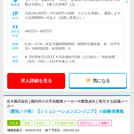
勤は当面なし 【雇入れ直後】上記…
勤務地
月給250,000円～370,000円※経験・スキルを考慮し、優遇します
※試用期間6ヶ月あり（待遇に変更なし）
給与
400万円～600万円
初年度
年収
8:30～17:30（所定労働時間8時間）時間外労働有無：有（月平均
勤務
時間
20～30時間程度）休憩時間：6…
# 【年間休日123日】# 完全週休2日制（土日休み）* 有給休暇
休日
休暇
（10日～20日／入社半年後より付…
求人詳細を見る
気になる
北斗株式会社 | 国内外の大手自動車メーカーや製造会社と取引する設備メー
カー
〈愛知／小牧〉【シミュレーションエンジニア】☆経験者募集
正社員
急募
転勤なし
完全週休2日制
女性のおしごと掲載中
情報更新日：2026/07/24
終了予定日：
2027/01/14