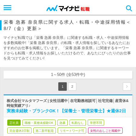
栄養 急募 奈良県に関する求人・転職・中途採用情報＜
8/7（金）更新＞
マイナビ転職では「栄養 急募 奈良県」に関連する転職・求人・中途採用情報
を多数掲載中!「栄養 急募 奈良県」の転職・求人情報を探しているあなたにお
すすめのお仕事を掲載しています。「栄養 急募 奈良県」に関連するキーワー
ドからも転職・求人情報をお探しいただけるので、あなたにぴったりのお仕事
を見つけてみてください!
1～50件 (全53件中)
1
2
株式会社マルタマフーズ | 女性活躍中│在宅勤務相談可│社宅完備│産育休&
時短実績アリ♪
実務未経験・ブランクOK！【栄養士・管理栄養士】★週休2日
正社員
職種・業種未経験OK
急募
転勤なし
学歴不問
完全週休2日制
第二新卒歓迎
リモートワーク可
女性のおしごと掲載中