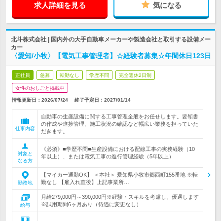
求人詳細を見る
気になる
北斗株式会社 | 国内外の大手自動車メーカーや製造会社と取引する設備メー
カー
〈愛知/小牧〉【電気工事管理者】☆経験者募集☆年間休日123日
正社員
急募
転勤なし
学歴不問
完全週休2日制
女性のおしごと掲載中
情報更新日：2026/07/24
終了予定日：
2027/01/14
自動車の生産設備に関する工事管理全般をお任せします。要領書
の作成や進捗管理、施工状況の確認など幅広い業務を担っていた
仕事内容
だきます。
《必須》■学歴不問■生産設備における配線工事の実務経験（10
対象と
年以上）、または電気工事の進行管理経験（5年以上）
なる方
【マイカー通勤OK】 ＜本社＞ 愛知県小牧市郷西町155番地 ※転
勤なし 【雇入れ直後】上記事業所…
勤務地
月給279,000円～390,000円※経験・スキルを考慮し、優遇します
※試用期間6ヶ月あり（待遇に変更なし）
給与