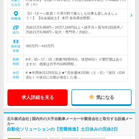
対象と
方（※）
なる方
【U・Iターン歓迎！十津川村で暮らしも仕事も楽しみましょ
う！】 【社会福祉士】 本庁 奈良県吉野郡…
勤務地
月給21万4,968円～24万7,104円以上＋諸手当＋賞与年2回高卒／
月給21万4,968円～短大・専門卒／月給2…
給与
350万円～410万円
初年度
年収
# 8：30～17：15（実働7時間45分、休憩60分）※繁忙期はあり
勤務
時間
ますが、残業は月平均10時間程…
# ★年間休日125日以上★* 完全週休2日制（土・日）* 祝日（GW
休日
休暇
含む）※休日に出勤が発生した場…
求人詳細を見る
気になる
北斗株式会社 | 国内外の大手自動車メーカーや製造会社と取引する設備メー
カー
自動化ソリューションの【営業推進】土日休みの完休2日