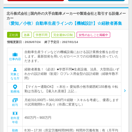
北斗株式会社 | 国内外の大手自動車メーカーや製造会社と取引する設備メー
カー
〈愛知／小牧〉自動車生産ラインの【機械設計】☆経験者募集
正社員
急募
学歴不問
完全週休2日制
女性のおしごと掲載中
情報更新日：2026/07/24
終了予定日：
2027/01/14
自動車生産ラインなどの機械設備における設計業務全般をお任せ
します。最新技術を用いたゼロベースでの仕様構築を担っていた
仕事内容
だきます。
経験者募集！《必須》■学歴不問■生産設備、治具、大型部品いず
れかの設計経験《歓迎》◎プレス用金型の設計経験（経験年数不
対象と
問）
なる方
【マイカー通勤OK】 ＜本社＞ 愛知県小牧市郷西町155番地 ※転
勤は当面なし 【雇入れ直後】上記…
勤務地
月給310,000円～560,000円※経験・スキルを考慮し、優遇します
※試用期間6ヶ月あり（待遇に変更なし）
給与
450万円～900万円
初年度
年収
8:30～17:30（所定労働時間8時間）時間外労働有無：有（月平均
勤務