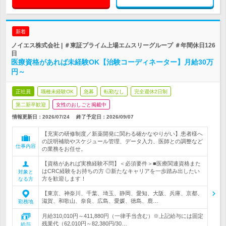
新着
ノイエス株式会社 | ＃東証プライム上場エムスリーグループ ＃年間休日126
日
医療資格があれば未経験OK【治験コーディネーター】月給30万
円～
正社員
職種未経験OK
急募
転勤なし
完全週休2日制
第二新卒歓迎
女性のおしごと掲載中
情報更新日：2026/07/24
終了予定日：
2026/09/07
【充実の研修制度／新薬開発に関わる確かなやりがい】患者様へ
の説明補助やスケジュール管理、データ入力、医師との調整など
仕事内容
の業務をお任せ。
【資格があれば実務経験不問】＜必須要件＞■医療関連資格また
はCRC経験をお持ちの方 ◎新たなキャリアを一歩踏み出したい
対象と
方を歓迎します！
なる方
【東京、神奈川、千葉、埼玉、静岡、愛知、大阪、兵庫、京都、
滋賀、和歌山、奈良、広島、愛媛、徳島、鹿…
勤務地
月給310,010円～411,880円（一律手当含む）※上記給与には固定
残業代（62,010円～82,380円/30…
給与