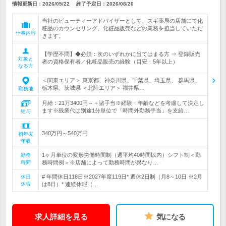
情報更新日：2026/05/22
終了予定日：
2026/08/20
当社のビューティーアドバイザーとして、スギ薬局の店舗にて化
粧品のカウンセリング、化粧品販売などの業務を担当していただ
仕事内容
きます。
【学歴不問】◆必須：次のいずれかに当てはまる方 ⇒ 登録販売
対象と
者の資格保有者／化粧品販売の経験（目安：5年以上）
なる方
＜関東エリア＞ 東京都、神奈川県、千葉県、埼玉県、 群馬県、
栃木県、茨城県 ＜北陸エリア＞ 福井県…
勤務地
月給：21万3400円～＋諸手当※経験・年齢などを考慮して決定し
ます※残業代は別途1分単位で「時間外勤務手当」を支給…
給与
340万円～540万円
初年度
年収
1ヶ月単位の変形労働時間制（週平均40時間以内）シフト制＜勤
勤務
時間
務時間例＞※店舗によって勤務時間が異なり…
# 年間休日118日※2027年度119日* 週休2日制（月8～10日 ※2月
休日
休暇
は8日）* 連続休暇（…
求人詳細を見る
気になる