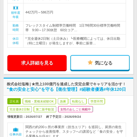
442万円～586万円
初年度
年収
フレックスタイム制標準労働時間 1日7時間30分標準労働時間
勤務
時間
帯 9:00～17:30休憩 60分コア…
* 完全週休2日制（土日休み）┗医療機関によっては、休日出勤
休日
休暇
（特に土曜日）が発生しますが、事前に振替…
求人詳細を見る
気になる
株式会社塩梅 | ★売上100億円を達成した安定企業でキャリアを活かす！
”食の安全と安心”を守る【衛生管理】#経験者優遇#年休120日
正社員
職種・業種未経験OK
急募
転勤なし
学歴不問
完全週休2日制
第二新卒歓迎
女性のおしごと掲載中
情報更新日：2026/07/27
終了予定日：
2026/09/24
関西の約200ヶ所の事業所（担当エリア）を巡回し、厨房の衛生
チェックから改善指導、スタッフへの講習など「食の安全」を守
仕事内容
る業務をお任せします。