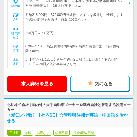
【マイカー・自転車通勤OK】 ＜本社＞ 愛知県小牧市郷西町155
番地 ※転勤なし 【雇入れ直後】上…
勤務地
月給218,000円～372,000円※経験・スキルを考慮し、優遇します
※試用期間6ヶ月あり（待遇に変更なし）
給与
350万円～700万円
初年度
年収
8:30～17:30（所定労働時間8時間）時間外労働有無：有休憩時
勤務
時間
間：60分
# 【年間休日123日】# 完全週休2日制（土日休み）* 有給休暇
休日
休暇
（10日～20日／入社半年後より付…
求人詳細を見る
気になる
北斗株式会社 | 国内外の大手自動車メーカーや製造会社と取引する設備メー
カー
〈愛知／小牧〉【社内SE】☆管理職候補☆英語・中国語を活か
せる
正社員
急募
転勤なし
学歴不問
完全週休2日制