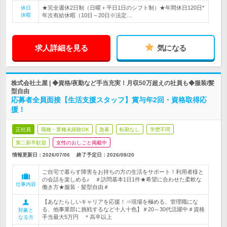
★完全週休2日制（日曜＋平日1日のシフト制）★年間休日120日*
休日
休暇
年次有給休暇（10日～20日※法定…
求人詳細を見る
気になる
株式会社土屋 | ◆資格/夜勤など手当充実！月収50万超えの社員も◆服装/髪
型自由
応募者全員面接【生活支援スタッフ】賞与年2回・資格取得応
援！
正社員
職種・業種未経験OK
急募
転勤なし
学歴不問
第二新卒歓迎
女性のおしごと掲載中
情報更新日：2026/07/06
終了予定日：
2026/08/20
ご自宅で暮らす障害をお持ちの方の生活をサポート！利用者様と
の会話を楽しめる♪ ＃訪問基本1日1件★希望に合わせた柔軟な
仕事内容
働き方★服装・髪型自由＃
【あなたらしいキャリアを応援！⇒現場を極める、管理職にな
る、他事業部に挑戦するなど十人十色】＃20～30代活躍中＃資格
対象と
手当最大5万円 ＊高卒以上
なる方