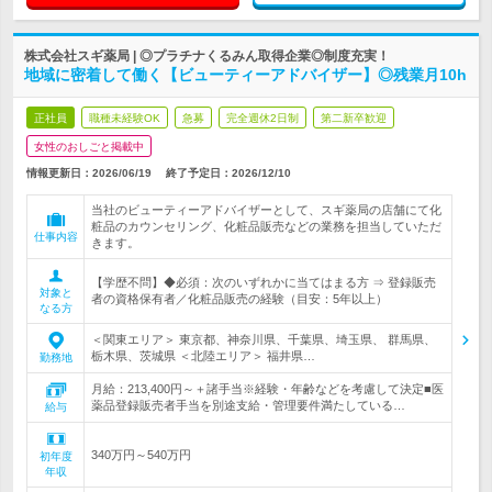
株式会社スギ薬局 | ◎プラチナくるみん取得企業◎制度充実！
地域に密着して働く【ビューティーアドバイザー】◎残業月10h
正社員
職種未経験OK
急募
完全週休2日制
第二新卒歓迎
女性のおしごと掲載中
情報更新日：2026/06/19
終了予定日：
2026/12/10
当社のビューティーアドバイザーとして、スギ薬局の店舗にて化
粧品のカウンセリング、化粧品販売などの業務を担当していただ
仕事内容
きます。
【学歴不問】◆必須：次のいずれかに当てはまる方 ⇒ 登録販売
対象と
者の資格保有者／化粧品販売の経験（目安：5年以上）
なる方
＜関東エリア＞ 東京都、神奈川県、千葉県、埼玉県、 群馬県、
栃木県、茨城県 ＜北陸エリア＞ 福井県…
勤務地
月給：213,400円～＋諸手当※経験・年齢などを考慮して決定■医
薬品登録販売者手当を別途支給・管理要件満たしている…
給与
340万円～540万円
初年度
年収