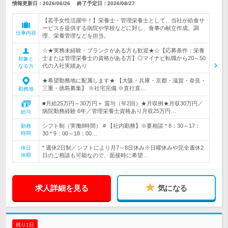
情報更新日：2026/06/26
終了予定日：
2026/08/27
【若手女性活躍中！】栄養士・管理栄養士として、当社が給食サ
ービスを提供する病院や学校などに対し、食事の献立作成、調
仕事内容
理、栄養管理などを担当。
☆★実務未経験・ブランクがある方も歓迎★☆【応募条件：栄養
士または管理栄養士の資格がある方】◎マイナビ転職から20～50
対象と
代の入社実績あり
なる方
★希望勤務地に配属します★ 【大阪・兵庫・京都・滋賀・奈良・
三重・徳島募集】 ※社宅完備 ※直行直…
勤務地
■月給25万円～30万円＋ 賞与（年2回）★月収例★月収30万円／
病院勤務経験 6年／管理栄養士資格あり月収25万円…
給与
シフト制（実働8時間） # 【社内勤務】※要相談 * 8：30～17：
勤務
時間
30 * 9：00～18：00…
* 週休2日制／シフトにより月7～8日休み※日曜休みや完全週休2
休日
休暇
日のご相談も可能なので、面接時に希望…
求人詳細を見る
気になる
残り1日