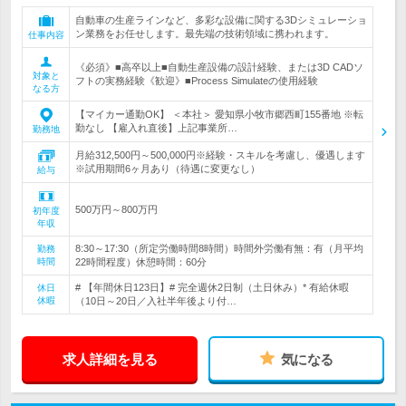
自動車の生産ラインなど、多彩な設備に関する3Dシミュレーショ
ン業務をお任せします。最先端の技術領域に携われます。
仕事内容
《必須》■高卒以上■自動生産設備の設計経験、または3D CADソ
対象と
フトの実務経験《歓迎》■Process Simulateの使用経験
なる方
【マイカー通勤OK】 ＜本社＞ 愛知県小牧市郷西町155番地 ※転
勤なし 【雇入れ直後】上記事業所…
勤務地
月給312,500円～500,000円※経験・スキルを考慮し、優遇します
※試用期間6ヶ月あり（待遇に変更なし）
給与
500万円～800万円
初年度
年収
8:30～17:30（所定労働時間8時間）時間外労働有無：有（月平均
勤務
時間
22時間程度）休憩時間：60分
# 【年間休日123日】# 完全週休2日制（土日休み）* 有給休暇
休日
休暇
（10日～20日／入社半年後より付…
求人詳細を見る
気になる