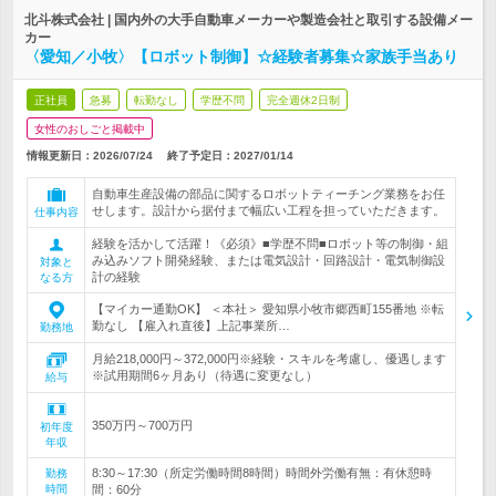
北斗株式会社 | 国内外の大手自動車メーカーや製造会社と取引する設備メー
カー
〈愛知／小牧〉【ロボット制御】☆経験者募集☆家族手当あり
正社員
急募
転勤なし
学歴不問
完全週休2日制
女性のおしごと掲載中
情報更新日：2026/07/24
終了予定日：
2027/01/14
自動車生産設備の部品に関するロボットティーチング業務をお任
せします。設計から据付まで幅広い工程を担っていただきます。
仕事内容
経験を活かして活躍！《必須》■学歴不問■ロボット等の制御・組
み込みソフト開発経験、または電気設計・回路設計・電気制御設
対象と
計の経験
なる方
【マイカー通勤OK】 ＜本社＞ 愛知県小牧市郷西町155番地 ※転
勤なし 【雇入れ直後】上記事業所…
勤務地
月給218,000円～372,000円※経験・スキルを考慮し、優遇します
※試用期間6ヶ月あり（待遇に変更なし）
給与
350万円～700万円
初年度
年収
8:30～17:30（所定労働時間8時間）時間外労働有無：有休憩時
勤務
時間
間：60分