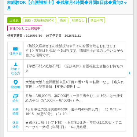
未経験OK【介護福祉士】◆残業月4時間◆月間9日休◆賞与2ヶ
月
正社員
職種・業種未経験OK
急募
転勤なし
学歴不問
女性のおしごと掲載中
情報更新日：2026/06/30
終了予定日：
2026/12/21
《施設入居者さまの生活援助や日々の介護全般をお任せしま
す！》夜勤は月4回から5回程度で、職員同士が協力し合いながら
仕事内容
働ける環境です。
【学歴不問／経験不問】《必須条件》介護福祉士資格をお持ちの
対象と
方
なる方
大阪府大阪市生野区新今里4丁目11番17号 ※転勤：なし 【雇入れ
直後】上記事業所 【変更の範囲】…
勤務地
月給：235,000円～367,000円（一律手当含む）※上記には一律支
給の手当（57,000円～67,000円）を…
給与
1ヶ月単位の変形労働時間制（週平均40時間以内）（1）07:15～
勤務
時間
16:15（休憩60分）（2）10…
★週休2日制（シフト制）・月間9日休み・年間休日108日・アニ
休日
休暇
バーサリー休暇（年間1日）・6ヶ月経過…