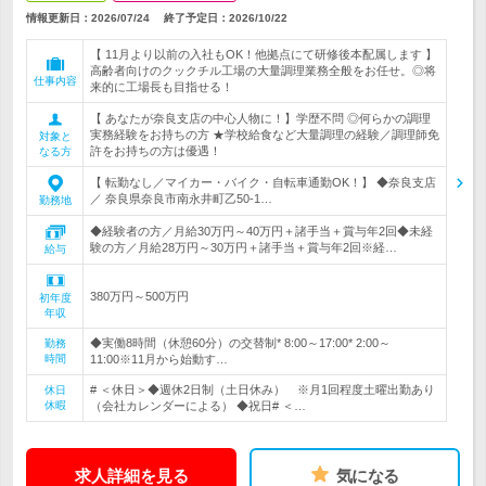
情報更新日：2026/07/24
終了予定日：
2026/10/22
【 11月より以前の入社もOK！他拠点にて研修後本配属します 】
高齢者向けのクックチル工場の大量調理業務全般をお任せ。◎将
仕事内容
来的に工場長も目指せる！
【 あなたが奈良支店の中心人物に！】学歴不問 ◎何らかの調理
実務経験をお持ちの方 ★学校給食など大量調理の経験／調理師免
対象と
許をお持ちの方は優遇！
なる方
【 転勤なし／マイカー・バイク・自転車通勤OK！】 ◆奈良支店
／ 奈良県奈良市南永井町乙50-1…
勤務地
◆経験者の方／月給30万円～40万円＋諸手当＋賞与年2回◆未経
験の方／月給28万円～30万円＋諸手当＋賞与年2回※経…
給与
380万円～500万円
初年度
年収
◆実働8時間（休憩60分）の交替制* 8:00～17:00* 2:00～
勤務
時間
11:00※11月から始動す…
# ＜休日＞◆週休2日制（土日休み） ※月1回程度土曜出勤あり
休日
休暇
（会社カレンダーによる） ◆祝日# ＜…
求人詳細を見る
気になる