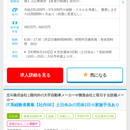
後】上記事業所 【変更の範囲】会社の…
勤務地
月給235,000円～375,000円※経験・スキルを考慮し、優遇します
※試用期間6ヶ月あり（待遇に変更なし）
給与
450万円～600万円
初年度
年収
8:30～17:30（所定労働時間8時間）時間外労働有無：有休憩時
勤務
時間
間：60分
# 【年間休日123日】# 完全週休2日制（土日休み）* 有給休暇
休日
休暇
（10日～20日／入社半年後より付…
求人詳細を見る
気になる
北斗株式会社 | 国内外の大手自動車メーカーや製造会社と取引する設備メー
カー
IT系経験者募集【社内SE】土日休みの完休2日☆家族手当あり
正社員
業種未経験OK
急募
転勤なし
学歴不問
完全週休2日制
女性のおしごと掲載中