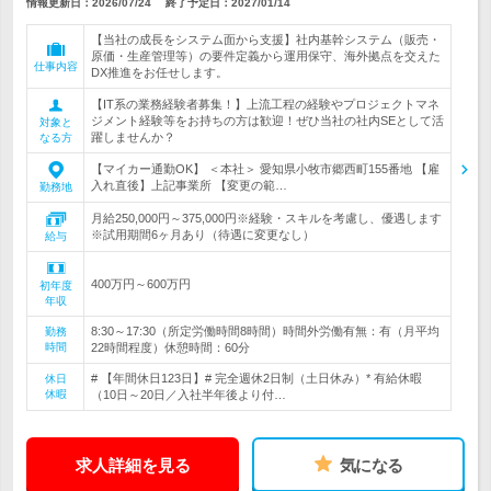
情報更新日：2026/07/24
終了予定日：
2027/01/14
【当社の成長をシステム面から支援】社内基幹システム（販売・
原価・生産管理等）の要件定義から運用保守、海外拠点を交えた
仕事内容
DX推進をお任せします。
【IT系の業務経験者募集！】上流工程の経験やプロジェクトマネ
ジメント経験等をお持ちの方は歓迎！ぜひ当社の社内SEとして活
対象と
躍しませんか？
なる方
【マイカー通勤OK】 ＜本社＞ 愛知県小牧市郷西町155番地 【雇
入れ直後】上記事業所 【変更の範…
勤務地
月給250,000円～375,000円※経験・スキルを考慮し、優遇します
※試用期間6ヶ月あり（待遇に変更なし）
給与
400万円～600万円
初年度
年収
8:30～17:30（所定労働時間8時間）時間外労働有無：有（月平均
勤務
時間
22時間程度）休憩時間：60分
# 【年間休日123日】# 完全週休2日制（土日休み）* 有給休暇
休日
休暇
（10日～20日／入社半年後より付…
求人詳細を見る
気になる