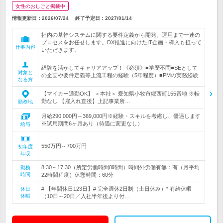
女性のおしごと掲載中
情報更新日：2026/07/24
終了予定日：
2027/01/14
社内の基幹システムに関する要件定義から開発、運用まで一連の
プロセスをお任せします。DX推進に向けたIT企画・導入も担って
仕事内容
いただきます。
経験を活かしてキャリアアップ！《必須》■学歴不問■SEとして
対象と
の企画や要件定義等上流工程の経験（5年程度）■PMの実務経験
なる方
【マイカー通勤OK】 ＜本社＞ 愛知県小牧市郷西町155番地 ※転
勤なし 【雇入れ直後】上記事業所…
勤務地
月給290,000円～369,000円※経験・スキルを考慮し、優遇します
※試用期間6ヶ月あり（待遇に変更なし）
給与
550万円～700万円
初年度
年収
8:30～17:30（所定労働時間8時間）時間外労働有無：有（月平均
勤務
時間
22時間程度）休憩時間：60分
# 【年間休日123日】# 完全週休2日制（土日休み）* 有給休暇
休日
休暇
（10日～20日／入社半年後より付…