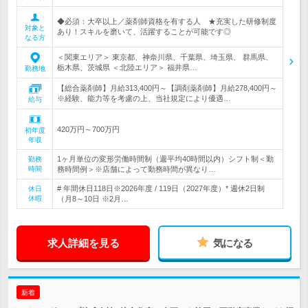
◆必須：大卒以上／薬剤師資格を有する人 ★充実した研修制度
対象と
あり！スキルを磨いて、活躍することが可能です◎
なる方
＜関東エリア＞ 東京都、神奈川県、千葉県、埼玉県、 群馬県、
栃木県、茨城県 ＜北陸エリア＞ 福井県…
勤務地
【総合薬剤師】月給313,400円～【調剤薬剤師】月給278,400円～
※経験、能力等を考慮の上、当社規定により優遇…
給与
420万円～700万円
初年度
年収
1ヶ月単位の変形労働時間制（週平均40時間以内）シフト制＜勤
勤務
時間
務時間例＞※店舗によって勤務時間が異なり…
# 年間休日118日※2026年度 / 119日（2027年度）* 週休2日制
休日
休暇
（月8～10日 ※2月…
求人詳細を見る
気になる
新着