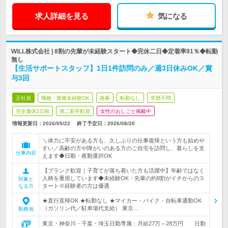
求人詳細を見る
気になる
WiLL株式会社 | 8割の先輩が未経験スタート◆完休二日◆定着率91％◆転勤
無し
【生活サポートスタッフ】1日1件訪問のみ／週3日休みOK／賞
与3回
正社員
職種・業種未経験OK
急募
転勤なし
学歴不問
完全週休2日制
第二新卒歓迎
女性のおしごと掲載中
情報更新日：2026/05/22
終了予定日：
2026/08/20
＼体力に不安がある方も、久しぶりの仕事復帰という方も始めや
すい／高齢の方や障がいのある方のご自宅を訪問し、暮らしを支
仕事内容
えます◆日勤・夜勤選択OK
【ブランク歓迎｜子育てが落ち着いた方も活躍中】年齢ではなく
人柄を重視しています◆未経験OK・先輩の約8割がイチからのス
対象と
タート※経験者の方は優遇
なる方
★直行直帰OK ★転勤なし ★マイカー・バイク・自転車通勤OK
（ガソリン代／駐車場代支給） 東京…
勤務地
東京・神奈川・千葉・埼玉日勤専属：月給27万～28万円 日勤