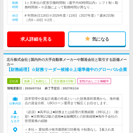
1ヶ月単位の変形労働時間制（週平均40時間以内）シフト制＜勤
勤務
時間
務時間例＞※店舗によって勤務時間が異なり…
# 年間休日118日※2026年度 / 119日（2027年度）* 週休2日制
休日
休暇
（月8～10日 ※2月…
求人詳細を見る
気になる
北斗株式会社 | 国内外の大手自動車メーカーや製造会社と取引する設備メー
カー
【財務経理】☆財務リーダー候補☆上場準備中のグローバル企業
正社員
急募
転勤なし
完全週休2日制
女性のおしごと掲載中
情報更新日：2026/07/24
終了予定日：
2027/01/14
請求管理や資金計画書の作成といった財務基幹業務から、海外拠
点の資金分析、LBOローン運用まで幅広くお任せします。
仕事内容
《必須》■高卒以上■財務または経理の実務経験（3年以上）《歓
迎》■日商簿記2級の資格■金融機関との折衝経験■海外子会社の
対象と
管理業務の経験
なる方
＜本社＞ 愛知県小牧市郷西町155番地 ※転勤なし 【雇入れ直