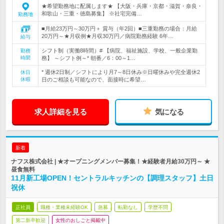
★希望勤務地に配属します★ 【大阪・兵庫・京都・滋賀・奈良・
和歌山・三重・徳島募集】 ※社宅完備…
勤務地
■月給23万円～30万円＋ 賞与（年2回）■三重勤務の場合：月給
20万円～★月収例★月収30万円／病院勤務経験 6年…
給与
シフト制（実働8時間）# 【病院、福祉施設、学校、一般企業勤
勤務
時間
務】 ～シフト例～* 朝番／6：00～1…
* 週休2日制／シフトにより月7～8日休み※日曜休みや完全週休2
休日
休暇
日のご相談も可能なので、面接時に希望…
求人詳細を見る
気になる
新着
ナフス株式会社 | ★オープニングメンバー募集！★経験者月給30万円～ ★
昼食無料
11月新工場OPEN！セントラルキッチンの【調理スタッフ】土日
祝休
正社員
職種・業種未経験OK
急募
転勤なし
学歴不問
第二新卒歓迎
女性のおしごと掲載中