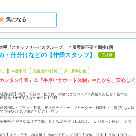
気になる
界大手『スタッフサービスグループ』 ＊履歴書不要＊面接1回
め・仕分けなどの【作業スタッフ】
正社員
なし
学歴不問
完全週休2日制
第二新卒歓迎
カンタン作業』＆『手厚いサポート体制』⇒だから、安心して
社員採用】検品、箱詰め、仕分け、事務などのカンタン業務をお任せ！基本の
研修あり★残業少なめ★年休125日
転職回数・ブランク不問／ 正社員デビュー・フリーター・離職中・主婦(夫)も大歓
で面接OK】スグ働きたい方もぜひ♪
採用中／ 好きなエリアで働ける！ 転居を伴う転勤なし！ U・Iターン歓迎！ 全国
万円【 東京／千葉／神奈川 】月給23万円～28万円【 大阪／埼玉 】月給21万円～