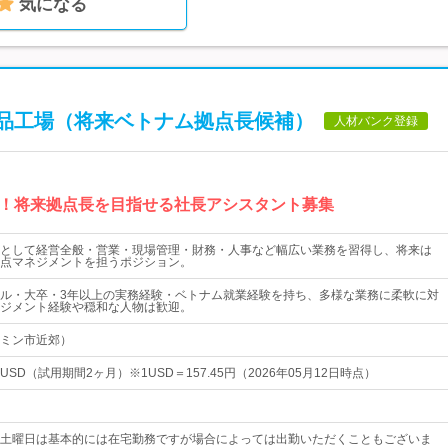
気になる
品工場（将来ベトナム拠点長候補）
人材バンク登録
！将来拠点長を目指せる社長アシスタント募集
として経営全般・営業・現場管理・財務・人事など幅広い業務を習得し、将来は
点マネジメントを担うポジション。
ル・大卒・3年以上の実務経験・ベトナム就業経験を持ち、多様な業務に柔軟に対
ジメント経験や穏和な人物は歓迎。
ミン市近郊）
000 USD（試用期間2ヶ月）※1USD＝157.45円（2026年05月12日時点）
土曜日は基本的には在宅勤務ですが場合によっては出勤いただくこともございま