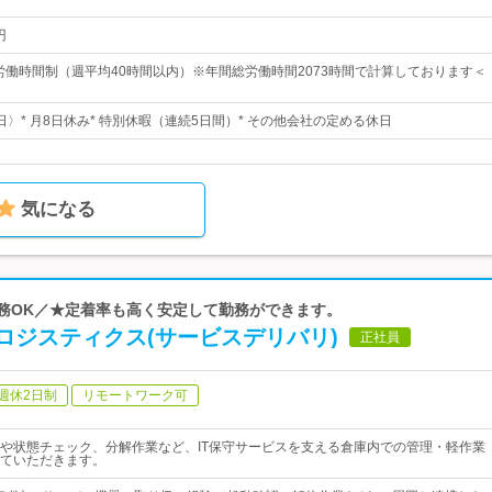
円
形労働時間制（週平均40時間以内）※年間総労働時間2073時間で計算しております＜
1日〉* 月8日休み* 特別休暇（連続5日間）* その他会社の定める休日
気になる
勤務OK／★定着率も高く安定して勤務ができます。
ロジスティクス(サービスデリバリ)
正社員
週休2日制
リモートワーク可
や状態チェック、分解作業など、IT保守サービスを支える倉庫内での管理・軽作業
ていただきます。