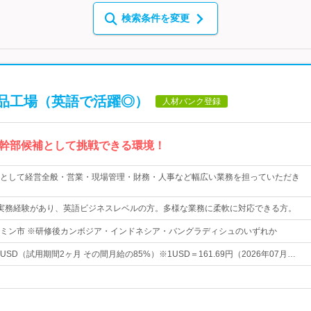
検索条件を変更
品工場（英語で活躍◎）
人材バンク登録
幹部候補として挑戦できる環境！
として経営全般・営業・現場管理・財務・人事など幅広い業務を担っていただき
実務経験があり、英語ビジネスレベルの方。多様な業務に柔軟に対応できる方。
ミン市 ※研修後カンボジア・インドネシア・バングラディシュのいずれか
000 USD（試用期間2ヶ月 その間月給の85%）※1USD＝161.69円（2026年07月…