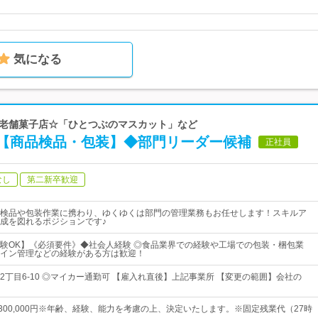
気になる
上の老舗菓子店☆「ひとつぶのマスカット」など
【商品検品・包装】◆部門リーダー候補
正社員
なし
第二新卒歓迎
検品や包装作業に携わり、ゆくゆくは部門の管理業務もお任せします！スキルア
成を図れるポジションです♪
験OK】《必須要件》◆社会人経験 ◎食品業界での経験や工場での包装・梱包業
イン管理などの経験がある方は歓迎！
2丁目6-10 ◎マイカー通勤可 【雇入れ直後】上記事業所 【変更の範囲】会社の
円～300,000円※年齢、経験、能力を考慮の上、決定いたします。※固定残業代（27時