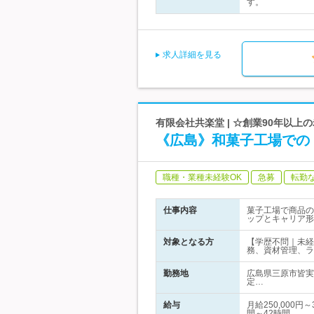
す。
求人詳細を見る
有限会社共楽堂 | ☆創業90年以
《広島》和菓子工場での
職種・業種未経験OK
急募
転勤
仕事内容
菓子工場で商品の
ップとキャリア形
対象となる方
【学歴不問｜未経
務、資材管理、ラ
勤務地
広島県三原市皆実
定…
給与
月給250,000
間～42時間…