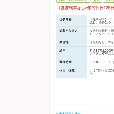
職種・業種未経験OK
急募
転勤
《ほぼ残業なし×年間休日12
仕事内容
《先輩がマンツー
認し、必要に応じ
対象となる方
＼特別な経験・資
してスタートして
勤務地
【転勤なし／マイカ
給与
月給19万2,0
／待遇に変更はあ
勤務時間
9：00～18：0
休日・休暇
# 【年間休日12
推…
求人詳細を見る