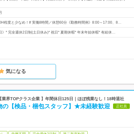
円
0H程度と少なめ！# 実働8時間／休憩60分《勤務時間例》8:00～17:00、8…
日》* 完全週休2日制(土日休み)* 祝日* 夏期休暇* 年末年始休暇* 有給休…
気になる
 【業界TOPクラス企業 】年間休日125日｜ほぼ残業なし！18時退社
物の【検品・梱包スタッフ】★未経験歓迎
正社員