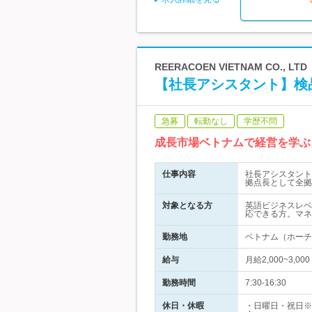
REERACOEN VIETNAM CO., LTD
【社長アシスタント】検
急募
転勤なし
学歴不問
成長市場ベトナムで経営を学ぶ
仕事内容
社長アシスタント
拠点長として全拠
対象となる方
英語ビジネスレベ
応できる方。マネ
勤務地
ベトナム（ホーチ
給与
月給2,000~3,
勤務時間
7:30-16:30
休日・休暇
・日曜日・祝日※