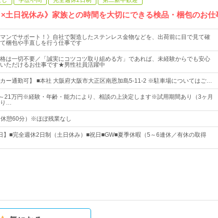
なし
学歴不問
完全週休2日制
第二新卒歓迎
5日×土日祝休み》家族との時間を大切にできる検品・梱包のお仕
マンでサポート！》自社で製造したステンレス金物などを、出荷前に目で見て確
て梱包や手直しを行う仕事です
格は一切不要／「誠実にコツコツ取り組める方」であれば、未経験からでも安心
いただけるお仕事です★男性社員活躍中
ー通勤可】 ■本社 大阪府大阪市大正区南恩加島5-11-2 ※駐車場についてはご…
00円～21万円※経験・年齢・能力により、相談の上決定します※試用期間あり（3ヶ月
り…
0（休憩60分）※ほぼ残業なし
5日】■完全週休2日制（土日休み）■祝日■GW■夏季休暇（5～6連休／有休の取得