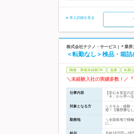
求人詳細を見る
株式会社テクノ・サービス | ＊業
＜転勤なし＞検品・箱詰
職種・業種未経験OK
急募
転勤
＼未経験入社の実績多数！／『
仕事内容
【安心＆安定の正
「キ」から学べる
対象となる方
＼スキル・経験・
迎！【履歴書なし
勤務地
＼全国各地で積極
に…
給与
月給18万円～28