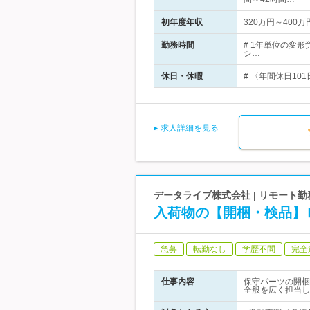
初年度年収
320万円～400万
勤務時間
# 1年単位の変
シ…
休日・休暇
# 〈年間休日10
求人詳細を見る
データライブ株式会社 | リモート
入荷物の【開梱・検品】
急募
転勤なし
学歴不問
完全
仕事内容
保守パーツの開梱
全般を広く担当し