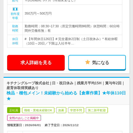
※試用期間: 3ヶ月（待遇変更なし）
給与
350万円～500万円
初年度
年収
勤務時間：08:30~17:30（所定労働時間8時間）休憩時間：60分時
勤務
時間
間外労働有無：有
# 【年間休日126日】# 完全週休2日制（土日祝休み）* 有給休暇
休日
休暇
（10日～20日／下限は入社半年…
求人詳細を見る
気になる
キチナングループ株式会社 | 日・祝日休み｜残業月平均15H｜賞与年2回｜
産育休取得実績あり
検品・梱包メイン！未経験から始める【倉庫作業】★年休110日
★
正社員
職種・業種未経験OK
急募
学歴不問
第二新卒歓迎
女性のおしごと掲載中
情報更新日：2026/06/01
終了予定日：
2026/11/12