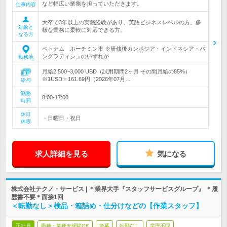
など幅広い業務を担っていただきます。
仕事内容
大卒で3年以上の実務経験があり、英語ビジネスレベルの方。多
対象と
様な業務に柔軟に対応できる方。
なる方
ベトナム ホーチミン市 ※研修後カンボジア・インドネシア・バ
ングラディシュのいずれか
勤務地
月給2,500~3,000 USD（試用期間2ヶ月 その間月給の85%）
※1USD＝161.69円（2026年07月…
給与
勤務
8:00-17:00
時間
休日
・日曜日・祝日
休暇
求人詳細を見る
気になる
株式会社テクノ・サービス | ＊業界大手『スタッフサービスグループ』 ＊履
歴書不要＊面接1回
＜転勤なし＞検品・箱詰め・仕分けなどの【作業スタッフ】
正社員
職種・業種未経験OK
急募
転勤なし
学歴不問