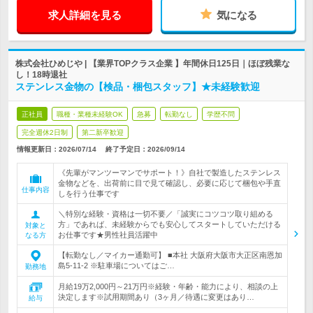
求人詳細を見る
気になる
株式会社ひめじや | 【業界TOPクラス企業 】年間休日125日｜ほぼ残業な
し！18時退社
ステンレス金物の【検品・梱包スタッフ】★未経験歓迎
正社員
職種・業種未経験OK
急募
転勤なし
学歴不問
完全週休2日制
第二新卒歓迎
情報更新日：2026/07/14
終了予定日：
2026/09/14
《先輩がマンツーマンでサポート！》自社で製造したステンレス
金物などを、出荷前に目で見て確認し、必要に応じて梱包や手直
仕事内容
しを行う仕事です
＼特別な経験・資格は一切不要／「誠実にコツコツ取り組める
方」であれば、未経験からでも安心してスタートしていただける
対象と
お仕事です★男性社員活躍中
なる方
【転勤なし／マイカー通勤可】 ■本社 大阪府大阪市大正区南恩加
島5-11-2 ※駐車場についてはご…
勤務地
月給19万2,000円～21万円※経験・年齢・能力により、相談の上
決定します※試用期間あり（3ヶ月／待遇に変更はあり…
給与