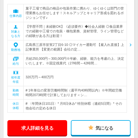
菓子工場で商品の検品や包装作業に携わり、ゆくゆくは部門の管
理業務もお任せします！スキルアップとキャリア形成を図れるポ
仕事内容
ジションです♪
【学歴不問｜未経験OK】《必須要件》◆社会人経験 ◎食品業界
での経験や工場での包装・梱包業務、資材管理、ライン管理など
対象と
の経験がある方は歓迎！
なる方
広島県三原市皆実2丁目6-10 ◎マイカー通勤可 【雇入れ直後】上
記事業所 【変更の範囲】会社の定…
勤務地
月給250,000円～300,000円※年齢、経験、能力を考慮の上、決定
いたします。※固定残業代（27時間～42時間…
給与
320万円～400万円
初年度
年収
# 1年単位の変形労働時間制（週平均40時間以内）※年間総労働
勤務
時間
時間2073時間で計算しております＜シ…
# 〈年間休日101日〉* 月8日休み* 特別休暇（連続5日間）* その
休日
休暇
他会社の定める休日
求人詳細を見る
気になる