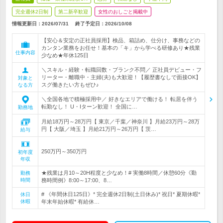
完全週休2日制
第二新卒歓迎
女性のおしごと掲載中
情報更新日：2026/07/31
終了予定日：
2026/10/08
【安心＆安定の正社員採用】検品、箱詰め、仕分け、事務などの
カンタン業務をお任せ！基本の「キ」から学べる研修あり★残業
仕事内容
少なめ★年休125日
＼スキル・経験・転職回数・ブランク不問／ 正社員デビュー・フ
リーター・離職中・主婦(夫)も大歓迎！【履歴書なしで面接OK】
対象と
スグ働きたい方もぜひ♪
なる方
＼全国各地で積極採用中／ 好きなエリアで働ける！ 転居を伴う
転勤なし！ U・Iターン歓迎！ 全国に…
勤務地
月給18万円～28万円【 東京／千葉／神奈川 】月給23万円～28万
円【 大阪／埼玉 】月給21万円～26万円【 茨…
給与
250万円～350万円
初年度
年収
★残業は月10～20H程度と少なめ！# 実働8時間／休憩60分《勤
勤務
時間
務時間例》8:00～17:00、8…
# 《年間休日125日》* 完全週休2日制(土日休み)* 祝日* 夏期休暇*
休日
休暇
年末年始休暇* 有給休…