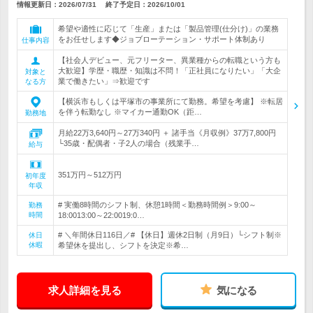
情報更新日：2026/07/31
終了予定日：
2026/10/01
希望や適性に応じて「生産」または「製品管理(仕分け)」の業務
をお任せします◆ジョブローテーション・サポート体制あり
仕事内容
【社会人デビュー、元フリーター、異業種からの転職という方も
大歓迎】学歴・職歴・知識は不問！「正社員になりたい」「大企
対象と
業で働きたい」⇒歓迎です
なる方
【横浜市もしくは平塚市の事業所にて勤務。希望を考慮】 ※転居
を伴う転勤なし ※マイカー通勤OK（距…
勤務地
月給22万3,640円～27万340円 ＋ 諸手当《月収例》37万7,800円
└35歳・配偶者・子2人の場合（残業手…
給与
351万円～512万円
初年度
年収
# 実働8時間のシフト制、休憩1時間＜勤務時間例＞9:00～
勤務
時間
18:0013:00～22:0019:0…
# ＼年間休日116日／# 【休日】週休2日制（月9日）└シフト制※
休日
休暇
希望休を提出し、シフトを決定※希…
求人詳細を見る
気になる