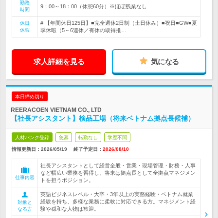
勤務
9：00～18：00（休憩60分）※ほぼ残業なし
時間
# 【年間休日125日】■完全週休2日制（土日休み）■祝日■GW■夏
休日
休暇
季休暇（5～6連休／有休の取得推…
求人詳細を見る
気になる
本日締め切り
REERACOEN VIETNAM CO., LTD
【社長アシスタント】検品工場（将来ベトナム拠点長候補）
人材バンク登録
急募
転勤なし
学歴不問
情報更新日：2026/05/19
終了予定日：
2026/08/10
社長アシスタントとして経営全般・営業・現場管理・財務・人事
など幅広い業務を習得し、将来は拠点長として全拠点マネジメン
仕事内容
トを担うポジション。
英語ビジネスレベル・大卒・3年以上の実務経験・ベトナム就業
経験を持ち、多様な業務に柔軟に対応できる方。マネジメント経
対象と
験や穏和な人物は歓迎。
なる方