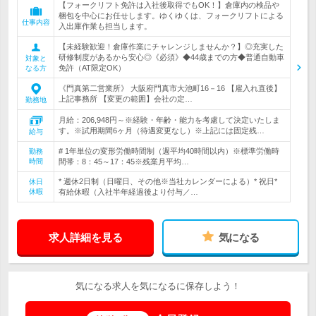
【フォークリフト免許は入社後取得でもOK！】倉庫内の検品や
梱包を中心にお任せします。ゆくゆくは、フォークリフトによる
仕事内容
入出庫作業も担当します。
【未経験歓迎！倉庫作業にチャレンジしませんか？】◎充実した
研修制度があるから安心◎《必須》◆44歳までの方◆普通自動車
対象と
免許（AT限定OK）
なる方
《門真第二営業所》 大阪府門真市大池町16－16 【雇入れ直後】
上記事務所 【変更の範囲】会社の定…
勤務地
月給：206,948円～※経験・年齢・能力を考慮して決定いたしま
す。※試用期間6ヶ月（待遇変更なし）※上記には固定残…
給与
# 1年単位の変形労働時間制（週平均40時間以内）※標準労働時
勤務
時間
間帯：8：45～17：45※残業月平均…
* 週休2日制（日曜日、その他※当社カレンダーによる）* 祝日*
休日
休暇
有給休暇（入社半年経過後より付与／…
求人詳細を見る
気になる
気になる求人を気になるに保存しよう！