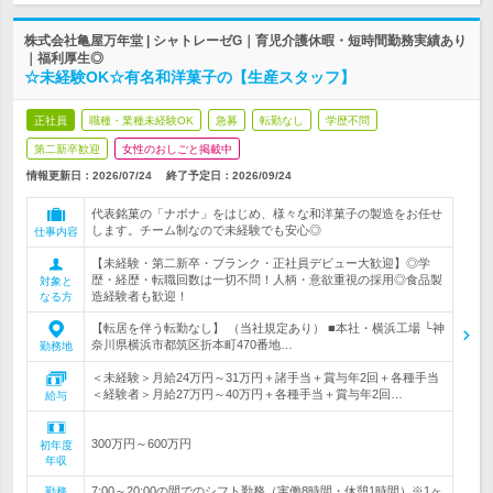
株式会社亀屋万年堂 | シャトレーゼG｜育児介護休暇・短時間勤務実績あり
｜福利厚生◎
☆未経験OK☆有名和洋菓子の【生産スタッフ】
正社員
職種・業種未経験OK
急募
転勤なし
学歴不問
第二新卒歓迎
女性のおしごと掲載中
情報更新日：2026/07/24
終了予定日：
2026/09/24
代表銘菓の「ナボナ」をはじめ、様々な和洋菓子の製造をお任せ
します。チーム制なので未経験でも安心◎
仕事内容
【未経験・第二新卒・ブランク・正社員デビュー大歓迎】◎学
歴・経歴・転職回数は一切不問！人柄・意欲重視の採用◎食品製
対象と
造経験者も歓迎！
なる方
【転居を伴う転勤なし】 （当社規定あり） ■本社・横浜工場 └神
奈川県横浜市都筑区折本町470番地…
勤務地
＜未経験＞月給24万円～31万円＋諸手当＋賞与年2回＋各種手当
＜経験者＞月給27万円～40万円＋各種手当＋賞与年2回…
給与
300万円～600万円
初年度
年収
7:00～20:00の間でのシフト勤務（実働8時間・休憩1時間）※1ヶ
勤務