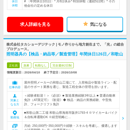
# 〈年間休日101日〉* 月8日休み* 特別休暇（連続5日間）* その
休日
休暇
他会社の定める休日
求人詳細を見る
気になる
株式会社タカショーデジテック | モノ作りから地方創生まで。「光」の総合
プロデュース。
照明器具の【検品・納品等／製造管理】年間休日126日／和歌山
正社員
急募
転勤なし
完全週休2日制
情報更新日：2026/04/10
終了予定日：
2026/10/08
屋外照明メーカーの和歌山工場にて、入荷検品や製造ライン・配
送のサポート業務を通じ、製造工程全体の管理を担います。
仕事内容
＜経験者歓迎！＞《必須》■ 製造業務経験3年以上 ■ 普通自動車
免許（AT限定可）《歓迎》◆ 検品・納品の実務経験、中型免
対象と
許、フォークリフト免許
なる方
■和歌山第二工場 和歌山県海南市阪井1793-4 ※マイカー＆バイク
＆自転車通勤OK ※経営戦略に…
勤務地
月給: 250,000円~350,000円※経験・スキルを考慮し、優遇します