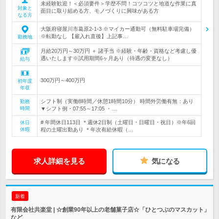
未経験歓迎！＜必須要件＞学歴不問！コツコツと地道な作業に真
対象と
面目に取り組める方、モノづくりに興味がある方
なる方
大阪府寝屋川市葛原2-1-3 ※マイカー通勤可（無料駐車場完備）
※転勤なし 【雇入れ直後】上記事…
勤務地
月給20万円～30万円 ＋ 諸手当 ※経験・年齢・資格など考慮し優
遇いたします※試用期間6ヶ月あり（待遇の変更なし）
給与
300万円～400万円
初年度
年収
シフト制（実働8時間／休憩1時間10分） 時間外労働有無：あり
勤務
時間
▼シフト例・07:55～17:05 ・…
# 年間休日113日 ＊週休2日制（土曜日・日曜日・祝日）※年6回
休日
休暇
程の土曜出勤あり ＊年次有給休暇（…
求人詳細を見る
気になる
新着
有限会社共楽堂 | ☆創業90年以上の老舗菓子店☆「ひとつぶのマスカット」
など