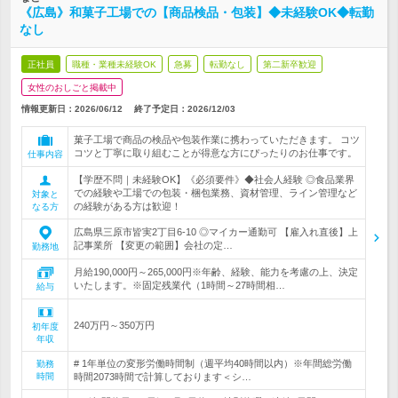
《広島》和菓子工場での【商品検品・包装】◆未経験OK◆転勤
なし
正社員
職種・業種未経験OK
急募
転勤なし
第二新卒歓迎
女性のおしごと掲載中
情報更新日：2026/06/12
終了予定日：
2026/12/03
菓子工場で商品の検品や包装作業に携わっていただきます。 コツ
コツと丁寧に取り組むことが得意な方にぴったりのお仕事です。
仕事内容
【学歴不問｜未経験OK】《必須要件》◆社会人経験 ◎食品業界
での経験や工場での包装・梱包業務、資材管理、ライン管理など
対象と
の経験がある方は歓迎！
なる方
広島県三原市皆実2丁目6-10 ◎マイカー通勤可 【雇入れ直後】上
記事業所 【変更の範囲】会社の定…
勤務地
月給190,000円～265,000円※年齢、経験、能力を考慮の上、決定
いたします。※固定残業代（1時間～27時間相…
給与
240万円～350万円
初年度
年収
# 1年単位の変形労働時間制（週平均40時間以内）※年間総労働
勤務
時間
時間2073時間で計算しております＜シ…