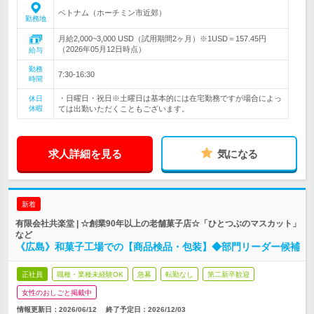
ベトナム（ホーチミン市近郊）
勤務地
月給2,000~3,000 USD（試用期間2ヶ月）※1USD＝157.45円
（2026年05月12日時点）
給与
勤務
7:30-16:30
時間
・日曜日・祝日※土曜日は基本的には在宅勤務ですが場合によっ
休日
休暇
ては出勤いただくこともございます。
求人詳細を見る
気になる
新着
有限会社共楽堂 | ☆創業90年以上の老舗菓子店☆「ひとつぶのマスカット」
など
《広島》和菓子工場での【商品検品・包装】◆部門リーダー候補
正社員
職種・業種未経験OK
急募
転勤なし
第二新卒歓迎
女性のおしごと掲載中
情報更新日：2026/06/12
終了予定日：
2026/12/03