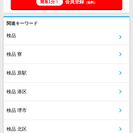
会員登録
簡単1分！
（無料）
関連キーワード
検品
検品 寮
検品 原駅
検品 港区
検品 堺市
検品 北区