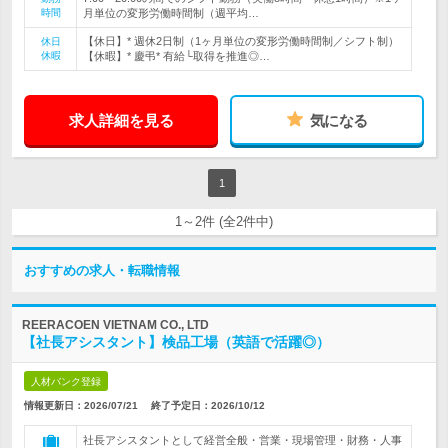
時間
月単位の変形労働時間制（週平均…
【休日】* 週休2日制（1ヶ月単位の変形労働時間制／シフト制）
休日
休暇
【休暇】* 慶弔* 有給└取得を推進◎…
求人詳細を見る
気になる
1
1～2件 (全2件中)
おすすめの求人・転職情報
REERACOEN VIETNAM CO., LTD
【社長アシスタント】検品工場（英語で活躍◎）
人材バンク登録
情報更新日：2026/07/21
終了予定日：
2026/10/12
社長アシスタントとして経営全般・営業・現場管理・財務・人事