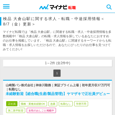
検品 大倉山駅に関する求人・転職・中途採用情報＜
8/7（金）更新＞
マイナビ転職では「検品 大倉山駅」に関連する転職・求人・中途採用情報を多
数掲載中!「検品 大倉山駅」の転職・求人情報を探しているあなたにおすすめ
のお仕事を掲載しています。「検品 大倉山駅」に関連するキーワードからも転
職・求人情報をお探しいただけるので、あなたにぴったりのお仕事を見つけて
みてください!
1～2件 (全2件中)
1
山崎製パン株式会社 | 神奈川勤務｜東証プライム上場｜初年度月収37万円可
｜転勤なし
未経験歓迎【総合職(生産/製品管理)】ヤマザキで正社員デビュー
正社員
職種・業種未経験OK
急募
転勤なし
学歴不問
第二新卒歓迎
女性のおしごと掲載中