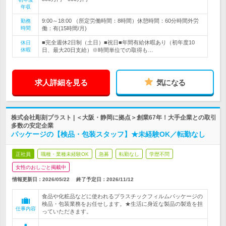
年収
9:00～18:00 （所定労働時間：8時間）休憩時間：60分時間外労
勤務
時間
働：有(15時間/月)
■完全週休2日制（土日）■祝日■年間有給休暇あり（初年度10
休日
休暇
日、最大20日支給）※時間単位での取得も…
求人詳細を見る
気になる
株式会社彫刻プラスト | ＜大阪・静岡に拠点＞創業67年！大手企業との取引
多数の安定企業
パッケージの【検品・包装スタッフ】★未経験OK／転勤なし
正社員
職種・業種未経験OK
急募
転勤なし
学歴不問
女性のおしごと掲載中
情報更新日：2026/05/22
終了予定日：
2026/11/12
食品や化粧品などに使われるプラスチックフィルムパッケージの
検品・包装業務をお任せします。★生活に身近な製品の製造を担
仕事内容
っていただきます。