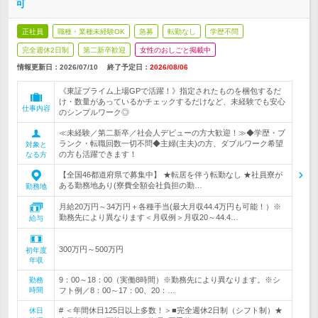
可
正社員
職種・業種未経験OK
急募
転勤なし
学歴不問
完全週休2日制
第二新卒歓迎
女性のおしごと掲載中
情報更新日：2026/07/10
終了予定日：
2026/08/06
《東証プライム上場GPで活躍！》指定されたものを梱包するだ
け・数量があっているかチェックするだけなど、未経験でも安心
仕事内容
のシンプルワーク◎
≪未経験／第二新卒／社会人デビューの方大歓迎！≫◆学歴・ブ
ランク・転職回数一切不問◆主婦(主夫)の方、ダブルワーク希望
対象と
の方も活躍できます！
なる方
【全国46都道府県で募集中】 ★転居を伴う転勤なし ★社員寮が
ある勤務地あり(寮費全額会社負担の勤…
勤務地
月給20万円～34万円＋各種手当(最大月収44.4万円も可能！）※
勤務先により異なります＜月収例＞月収20～44.4…
給与
300万円～500万円
初年度
年収
9：00～18：00（実働8時間）※勤務先により異なります。※シ
勤務
時間
フト例／8：00～17：00、20：…
# ＜年間休日125日以上多数！＞■完全週休2日制（シフト制）★
休日