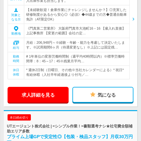
入出庫作業も担当します。
【未経験歓迎！倉庫作業にチャレンジしませんか？】◎充実した
研修制度があるから安心◎《必須》◆44歳までの方◆普通自動車
対象と
免許（AT限定OK）
なる方
《門真第二営業所》 大阪府門真市大池町16－16 【雇入れ直後】
上記事務所 【変更の範囲】会社の定…
勤務地
月給：206,948円～※経験・年齢・能力を考慮して決定いたしま
す。※試用期間6ヶ月（待遇変更なし）※上記には固定残…
給与
# 1年単位の変形労働時間制（週平均40時間以内）※標準労働時
勤務
時間
間帯：8：45～17：45※残業月平均…
* 週休2日制（日曜日、その他※当社カレンダーによる）* 祝日*
休日
休暇
有給休暇（入社半年経過後より付与／…
求人詳細を見る
気になる
本日締め切り
UTエージェント株式会社 | <シンプル作業！>書類選考ナシ★社宅費全額補
助エリア多数
プライム上場GPで安定性◎【包装・検品スタッフ】月収30万円