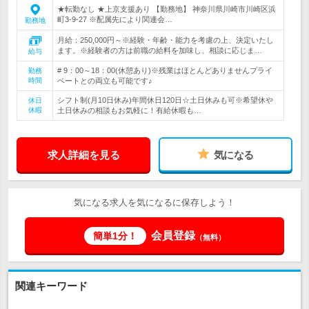
★転勤なし ★上京支援あり 【勤務地】 神奈川県川崎市川崎区浜
町3-9-27 ※配属先により関連会…
勤務地
月給：250,000円～※経験・年齢・能力を考慮の上、決定いたし
ます。※経験者の方は前職の給料を加味し、相談に応じま…
給与
# 9：00～18：00(休憩あり)※残業はほとんどありませんプライ
勤務
時間
ベートとの両立も可能です♪
シフト制(月10日休み)年間休日120日☆土日休みも可※希望休や
休日
休暇
土日休みの相談もお気軽に！有給休暇も…
求人詳細を見る
気になる
気になる求人を気になるに保存しよう！
会員登録
簡単1分！
（無料）
関連キーワード