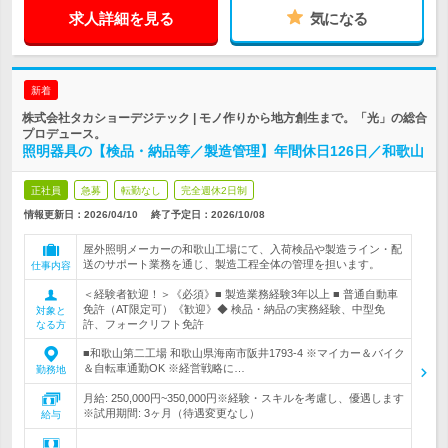
求人詳細を見る
気になる
新着
株式会社タカショーデジテック | モノ作りから地方創生まで。「光」の総合
プロデュース。
照明器具の【検品・納品等／製造管理】年間休日126日／和歌山
正社員
急募
転勤なし
完全週休2日制
情報更新日：2026/04/10
終了予定日：
2026/10/08
屋外照明メーカーの和歌山工場にて、入荷検品や製造ライン・配
送のサポート業務を通じ、製造工程全体の管理を担います。
仕事内容
＜経験者歓迎！＞《必須》■ 製造業務経験3年以上 ■ 普通自動車
免許（AT限定可）《歓迎》◆ 検品・納品の実務経験、中型免
対象と
許、フォークリフト免許
なる方
■和歌山第二工場 和歌山県海南市阪井1793-4 ※マイカー＆バイク
＆自転車通勤OK ※経営戦略に…
勤務地
月給: 250,000円~350,000円※経験・スキルを考慮し、優遇します
※試用期間: 3ヶ月（待遇変更なし）
給与