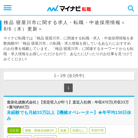
検品 寝屋川市に関する求人・転職・中途採用情報＜
8/6（木）更新＞
マイナビ転職では「検品 寝屋川市」に関連する転職・求人・中途採用情報を多
数掲載中!「検品 寝屋川市」の転職・求人情報を探しているあなたにおすすめ
のお仕事を掲載しています。「検品 寝屋川市」に関連するキーワードからも転
職・求人情報をお探しいただけるので、あなたにぴったりのお仕事を見つけて
みてください!
1～1件 (全1件中)
1
進栄化成株式会社 | 【安定収入が叶う】直近入社例：年収470万(月収33万
+賞与約80万)
未経験でも月給33万以上【機械オペレーター】★年平均138日休
み
正社員
職種・業種未経験OK
急募
転勤なし
学歴不問