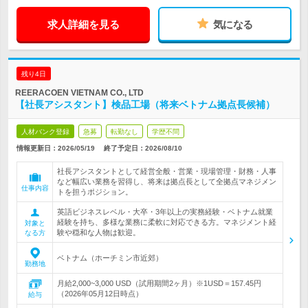
求人詳細を見る
気になる
残り4日
REERACOEN VIETNAM CO., LTD
【社長アシスタント】検品工場（将来ベトナム拠点長候補）
人材バンク登録
急募
転勤なし
学歴不問
情報更新日：2026/05/19
終了予定日：
2026/08/10
社長アシスタントとして経営全般・営業・現場管理・財務・人事
など幅広い業務を習得し、将来は拠点長として全拠点マネジメン
仕事内容
トを担うポジション。
英語ビジネスレベル・大卒・3年以上の実務経験・ベトナム就業
経験を持ち、多様な業務に柔軟に対応できる方。マネジメント経
対象と
験や穏和な人物は歓迎。
なる方
ベトナム（ホーチミン市近郊）
勤務地
月給2,000~3,000 USD（試用期間2ヶ月）※1USD＝157.45円
（2026年05月12日時点）
給与