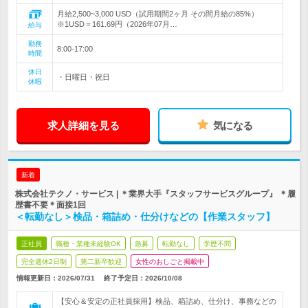
月給2,500~3,000 USD（試用期間2ヶ月 その間月給の85%）
※1USD＝161.69円（2026年07月…
給与
勤務
8:00-17:00
時間
休日
・日曜日・祝日
休暇
求人詳細を見る
気になる
新着
株式会社テクノ・サービス | ＊業界大手『スタッフサービスグループ』 ＊履
歴書不要＊面接1回
＜転勤なし＞検品・箱詰め・仕分けなどの【作業スタッフ】
正社員
職種・業種未経験OK
急募
転勤なし
学歴不問
完全週休2日制
第二新卒歓迎
女性のおしごと掲載中
情報更新日：2026/07/31
終了予定日：
2026/10/08
【安心＆安定の正社員採用】検品、箱詰め、仕分け、事務などの