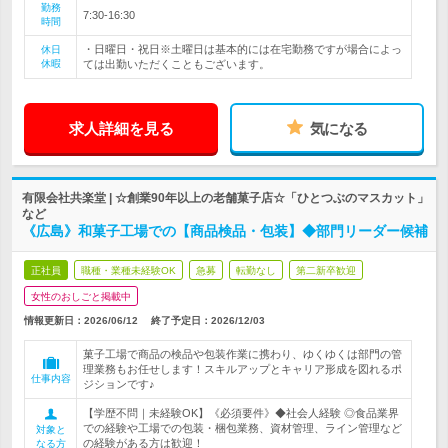
勤務
7:30-16:30
時間
・日曜日・祝日※土曜日は基本的には在宅勤務ですが場合によっ
休日
休暇
ては出勤いただくこともございます。
求人詳細を見る
気になる
有限会社共楽堂 | ☆創業90年以上の老舗菓子店☆「ひとつぶのマスカット」
など
《広島》和菓子工場での【商品検品・包装】◆部門リーダー候補
正社員
職種・業種未経験OK
急募
転勤なし
第二新卒歓迎
女性のおしごと掲載中
情報更新日：2026/06/12
終了予定日：
2026/12/03
菓子工場で商品の検品や包装作業に携わり、ゆくゆくは部門の管
理業務もお任せします！スキルアップとキャリア形成を図れるポ
仕事内容
ジションです♪
【学歴不問｜未経験OK】《必須要件》◆社会人経験 ◎食品業界
での経験や工場での包装・梱包業務、資材管理、ライン管理など
対象と
の経験がある方は歓迎！
なる方