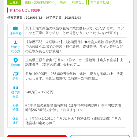
正社員
職種・業種未経験OK
急募
転勤なし
第二新卒歓迎
女性のおしごと掲載中
情報更新日：2026/06/12
終了予定日：
2026/12/03
菓子工場で商品の検品や包装作業に携わっていただきます。 コツ
コツと丁寧に取り組むことが得意な方にぴったりのお仕事です。
仕事内容
【学歴不問｜未経験OK】《必須要件》◆社会人経験 ◎食品業界
での経験や工場での包装・梱包業務、資材管理、ライン管理など
対象と
の経験がある方は歓迎！
なる方
広島県三原市皆実2丁目6-10 ◎マイカー通勤可 【雇入れ直後】上
記事業所 【変更の範囲】会社の定…
勤務地
月給190,000円～265,000円※年齢、経験、能力を考慮の上、決定
いたします。※固定残業代（1時間～27時間相…
給与
240万円～350万円
初年度
年収
# 1年単位の変形労働時間制（週平均40時間以内）※年間総労働
勤務
時間
時間2073時間で計算しております＜シ…
# 〈年間休日101日〉* 月8日休み* 特別休暇（連続5日間）* その
休日
休暇
他会社の定める休日