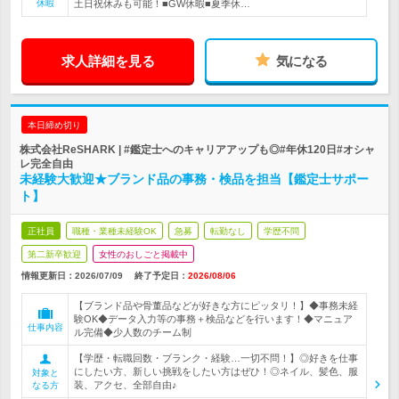
休暇
土日祝休みも可能！■GW休暇■夏季休…
求人詳細を見る
気になる
本日締め切り
株式会社ReSHARK | #鑑定士へのキャリアアップも◎#年休120日#オシャ
レ完全自由
未経験大歓迎★ブランド品の事務・検品を担当【鑑定士サポー
ト】
正社員
職種・業種未経験OK
急募
転勤なし
学歴不問
第二新卒歓迎
女性のおしごと掲載中
情報更新日：2026/07/09
終了予定日：
2026/08/06
【ブランド品や骨董品などが好きな方にピッタリ！】◆事務未経
験OK◆データ入力等の事務＋検品などを行います！◆マニュア
仕事内容
ル完備◆少人数のチーム制
【学歴・転職回数・ブランク・経験…一切不問！】◎好きを仕事
にしたい方、新しい挑戦をしたい方はぜひ！◎ネイル、髪色、服
対象と
装、アクセ、全部自由♪
なる方