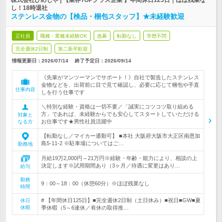
株式会社ひめじや | 【業界TOPクラス企業 】年間休日125日｜ほぼ残業な
し！18時退社
ステンレス金物の【検品・梱包スタッフ】★未経験歓迎
正社員
職種・業種未経験OK
急募
転勤なし
学歴不問
完全週休2日制
第二新卒歓迎
情報更新日：2026/07/14
終了予定日：
2026/09/14
《先輩がマンツーマンでサポート！》自社で製造したステンレス
金物などを、出荷前に目で見て確認し、必要に応じて梱包や手直
仕事内容
しを行う仕事です
＼特別な経験・資格は一切不要／「誠実にコツコツ取り組める
方」であれば、未経験からでも安心してスタートしていただける
対象と
お仕事です★男性社員活躍中
なる方
【転勤なし／マイカー通勤可】 ■本社 大阪府大阪市大正区南恩加
島5-11-2 ※駐車場についてはご…
勤務地
月給19万2,000円～21万円※経験・年齢・能力により、相談の上
決定します※試用期間あり（3ヶ月／待遇に変更はあり…
給与
勤務
9：00～18：00（休憩60分）※ほぼ残業なし
時間
# 【年間休日125日】■完全週休2日制（土日休み）■祝日■GW■夏
休日
休暇
季休暇（5～6連休／有休の取得推…