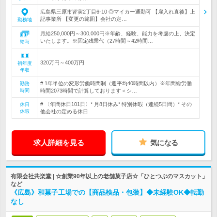
広島県三原市皆実2丁目6-10 ◎マイカー通勤可 【雇入れ直後】上
記事業所 【変更の範囲】会社の定…
勤務地
月給250,000円～300,000円※年齢、経験、能力を考慮の上、決定
いたします。※固定残業代（27時間～42時間…
給与
320万円～400万円
初年度
年収
# 1年単位の変形労働時間制（週平均40時間以内）※年間総労働
勤務
時間
時間2073時間で計算しております＜シ…
# 〈年間休日101日〉* 月8日休み* 特別休暇（連続5日間）* その
休日
休暇
他会社の定める休日
求人詳細を見る
気になる
有限会社共楽堂 | ☆創業90年以上の老舗菓子店☆「ひとつぶのマスカット」
など
《広島》和菓子工場での【商品検品・包装】◆未経験OK◆転勤
なし