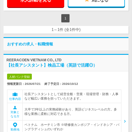
1
1～1件 (全1件中)
おすすめの求人・転職情報
REERACOEN VIETNAM CO., LTD
【社長アシスタント】検品工場（英語で活躍◎）
人材バンク登録
情報更新日：2026/07/21
終了予定日：
2026/10/12
社長アシスタントとして経営全般・営業・現場管理・財務・人事
など幅広い業務を担っていただきます。
仕事内容
大卒で3年以上の実務経験があり、英語ビジネスレベルの方。多
対象と
様な業務に柔軟に対応できる方。
なる方
ベトナム ホーチミン市 ※研修後カンボジア・インドネシア・バ
ングラディシュのいずれか
勤務地