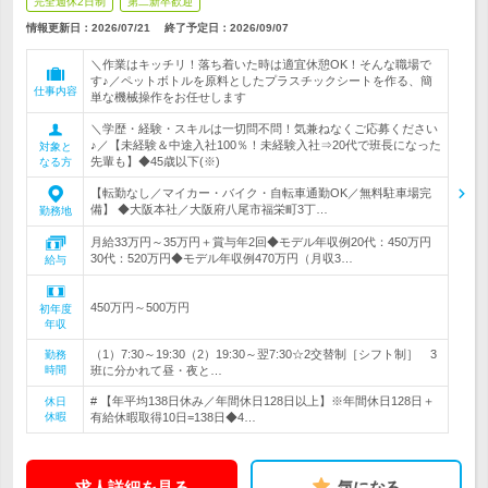
完全週休2日制
第二新卒歓迎
情報更新日：2026/07/21
終了予定日：
2026/09/07
＼作業はキッチリ！落ち着いた時は適宜休憩OK！そんな職場で
す♪／ペットボトルを原料としたプラスチックシートを作る、簡
仕事内容
単な機械操作をお任せします
＼学歴・経験・スキルは一切問不問！気兼ねなくご応募ください
♪／【未経験＆中途入社100％！未経験入社⇒20代で班長になった
対象と
先輩も】◆45歳以下(※)
なる方
【転勤なし／マイカー・バイク・自転車通勤OK／無料駐車場完
備】 ◆大阪本社／大阪府八尾市福栄町3丁…
勤務地
月給33万円～35万円＋賞与年2回◆モデル年収例20代：450万円
30代：520万円◆モデル年収例470万円（月収3…
給与
450万円～500万円
初年度
年収
（1）7:30～19:30（2）19:30～翌7:30☆2交替制［シフト制］ 3
勤務
時間
班に分かれて昼・夜と…
# 【年平均138日休み／年間休日128日以上】※年間休日128日＋
休日
休暇
有給休暇取得10日=138日◆4…
求人詳細を見る
気になる