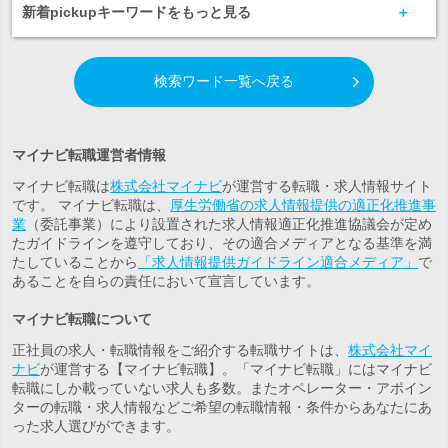
新着pickupキーワードをもっと見る
検索ワード一覧へ戻る
マイナビ転職運営者情報
マイナビ転職は
株式会社マイナビ
が運営する転職・求人情報サイト
です。 マイナビ転職は、
厚生労働省の求人情報提供の適正化推進事
業
（委託事業）により設置された求人情報適正化推進協議会が定め
たガイドラインを遵守しており、その適合メディアとなる基準を満
たしていることから
「求人情報提供ガイドライン適合メディア」
で
あることを自らの責任において宣言しています。
マイナビ転職について
正社員の求人・転職情報をご紹介する転職サイトは、
株式会社マイ
ナビ
が運営する【マイナビ転職】。「マイナビ転職」にはマイナビ
転職にしか載っていない求人も多数。また
オペレーター・アポイン
ター
の転職・求人情報などご希望の転職情報・条件からあなたにあ
った求人選びができます。