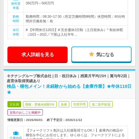
350万円～500万円
初年度
年収
勤務時間：08:30~17:30（所定労働時間8時間）休憩時間：60分時
勤務
時間
間外労働有無：有
# 【年間休日126日】# 完全週休2日制（土日祝休み）* 有給休暇
休日
休暇
（10日～20日／下限は入社半年…
求人詳細を見る
気になる
キチナングループ株式会社 | 日・祝日休み｜残業月平均15H｜賞与年2回｜
産育休取得実績あり
検品・梱包メイン！未経験から始める【倉庫作業】★年休110日
★
正社員
職種・業種未経験OK
急募
学歴不問
第二新卒歓迎
女性のおしごと掲載中
情報更新日：2026/06/01
終了予定日：
2026/11/12
【フォークリフト免許は入社後取得でもOK！】倉庫内の検品や
梱包を中心にお任せします。ゆくゆくは、フォークリフトによる
仕事内容