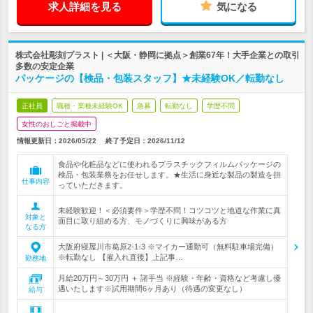
求人詳細を見る
気になる
株式会社彫刻プラスト | ＜大阪・静岡に拠点＞創業67年！大手企業との取引
多数の安定企業
パッケージの【検品・包装スタッフ】★未経験OK／転勤なし
正社員
職種・業種未経験OK
急募
転勤なし
学歴不問
女性のおしごと掲載中
情報更新日：2026/05/22
終了予定日：
2026/11/12
食品や化粧品などに使われるプラスチックフィルムパッケージの
検品・包装業務をお任せします。★生活に身近な製品の製造を担
仕事内容
っていただきます。
未経験歓迎！＜必須要件＞学歴不問！コツコツと地道な作業に真
対象と
面目に取り組める方、モノづくりに興味がある方
なる方
大阪府寝屋川市葛原2-1-3 ※マイカー通勤可（無料駐車場完備）
※転勤なし 【雇入れ直後】上記事…
勤務地
月給20万円～30万円 ＋ 諸手当 ※経験・年齢・資格など考慮し優
遇いたします※試用期間6ヶ月あり（待遇の変更なし）
給与