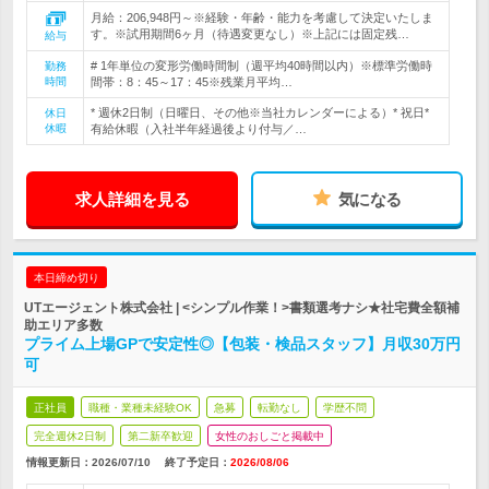
月給：206,948円～※経験・年齢・能力を考慮して決定いたしま
す。※試用期間6ヶ月（待遇変更なし）※上記には固定残…
給与
# 1年単位の変形労働時間制（週平均40時間以内）※標準労働時
勤務
時間
間帯：8：45～17：45※残業月平均…
* 週休2日制（日曜日、その他※当社カレンダーによる）* 祝日*
休日
休暇
有給休暇（入社半年経過後より付与／…
求人詳細を見る
気になる
本日締め切り
UTエージェント株式会社 | <シンプル作業！>書類選考ナシ★社宅費全額補
助エリア多数
プライム上場GPで安定性◎【包装・検品スタッフ】月収30万円
可
正社員
職種・業種未経験OK
急募
転勤なし
学歴不問
完全週休2日制
第二新卒歓迎
女性のおしごと掲載中
情報更新日：2026/07/10
終了予定日：
2026/08/06