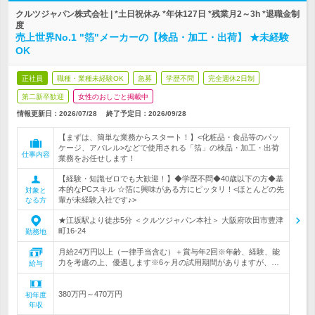
クルツジャパン株式会社 | *土日祝休み *年休127日 *残業月2～3h *退職金制
度
売上世界No.1 "箔"メーカーの【検品・加工・出荷】 ★未経験
OK
正社員
職種・業種未経験OK
急募
学歴不問
完全週休2日制
第二新卒歓迎
女性のおしごと掲載中
情報更新日：2026/07/28
終了予定日：
2026/09/28
【まずは、簡単な業務からスタート！】<化粧品・食品等のパッ
ケージ、アパレル>などで使用される「箔」の検品・加工・出荷
仕事内容
業務をお任せします！
【経験・知識ゼロでも大歓迎！】◆学歴不問◆40歳以下の方◆基
本的なPCスキル ☆箔に興味がある方にピッタリ！<ほとんどの先
対象と
輩が未経験入社です♪>
なる方
★江坂駅より徒歩5分 ＜クルツジャパン本社＞ 大阪府吹田市豊津
町16-24
勤務地
月給24万円以上（一律手当含む）＋賞与年2回※年齢、経験、能
力を考慮の上、優遇します※6ヶ月の試用期間がありますが、…
給与
380万円～470万円
初年度
年収