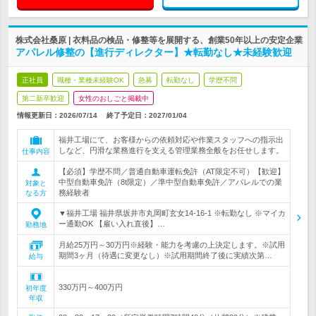
株式会社桑原 | 衣料品の検品・修整等を展開する、創業50年以上の安定企業
アパレル修整の【進行ディレクター】★転勤なし★未経験歓迎
正社員
職種・業種未経験OK
急募
転勤なし
学歴不問
第二新卒歓迎
女性のおしごと掲載中
情報更新日：2026/07/14
終了予定日：
2027/01/04
福井工場にて、お客様からの依頼対応や作業スタッフへの指示出
しなど、円滑な業務進行を支える管理業務全般をお任せします。
仕事内容
【必須】学歴不問／普通自動車運転免許（AT限定不可）【歓迎】
中型自動車免許（8t限定）／準中型自動車免許／アパレルでの業
対象と
務経験者
なる方
▼福井工場 福井県坂井市丸岡町玄女14-16-1 ※転勤なし ※マイカ
ー通勤OK 【雇い入れ直後】…
勤務地
月給25万円～30万円※経験・能力を考慮の上決定します。※試用
期間3ヶ月（待遇に変更なし）※試用期間終了後に実績次第…
給与
330万円～400万円
初年度
年収