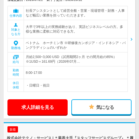
社長アシスタントとして経営全般・営業・現場管理・財務・人事
など幅広い業務を担っていただきます。
仕事内容
大卒で3年以上の実務経験があり、英語ビジネスレベルの方。多
対象と
様な業務に柔軟に対応できる方。
なる方
ベトナム ホーチミン市 ※研修後カンボジア・インドネシア・バ
ングラディシュのいずれか
勤務地
月給2,500~3,000 USD（試用期間2ヶ月 その間月給の85%）
※1USD＝161.69円（2026年07月…
給与
勤務
8:00-17:00
時間
休日
・日曜日・祝日
休暇
求人詳細を見る
気になる
新着
株式会社テクノ・サービス | ＊業界大手『スタッフサービスグループ』 ＊履