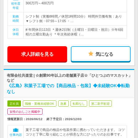
300万円～400万円
初年度
年収
シフト制（実働8時間／休憩1時間10分） 時間外労働有無：あり
勤務
時間
▼シフト例・07:55～17:05 ・…
# 年間休日113日 ＊週休2日制（土曜日・日曜日・祝日）※年6回
休日
休暇
程の土曜出勤あり ＊年次有給休暇（…
求人詳細を見る
気になる
有限会社共楽堂 | ☆創業90年以上の老舗菓子店☆「ひとつぶのマスカット」
など
《広島》和菓子工場での【商品検品・包装】◆未経験OK◆転勤
なし
正社員
職種・業種未経験OK
急募
転勤なし
第二新卒歓迎
女性のおしごと掲載中
情報更新日：2026/06/12
終了予定日：
2026/12/03
菓子工場で商品の検品や包装作業に携わっていただきます。 コツ
コツと丁寧に取り組むことが得意な方にぴったりのお仕事です。
仕事内容