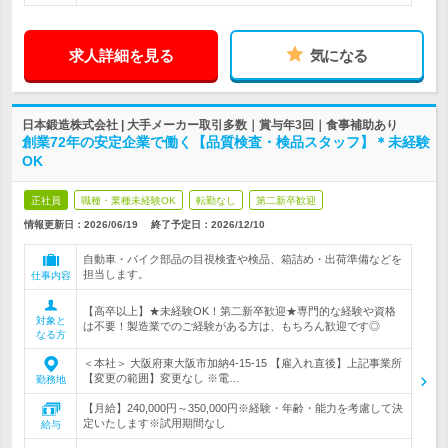
求人詳細を見る
気になる
日本鍛造株式会社 | 大手メーカー取引多数｜賞与年3回｜食事補助あり
創業72年の安定企業で働く【品質検査・検品スタッフ】＊未経験
OK
正社員
職種・業種未経験OK
転勤なし
第二新卒歓迎
情報更新日：2026/06/19
終了予定日：
2026/12/10
自動車・バイク部品の目視検査や検品、箱詰め・出荷準備などを
担当します。
仕事内容
【高卒以上】★未経験OK！第二新卒歓迎★専門的な経験や資格
対象と
は不要！製造業でのご経験がある方は、もちろん歓迎です◎
なる方
＜本社＞ 大阪府東大阪市加納4-15-15 【雇入れ直後】上記事業所
【変更の範囲】変更なし ※電…
勤務地
【月給】240,000円～350,000円※経験・年齢・能力を考慮して決
定いたします※試用期間なし
給与