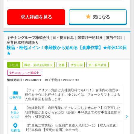
求人詳細を見る
気になる
キチナングループ株式会社 | 日・祝日休み｜残業月平均15H｜賞与年2回｜
産育休取得実績あり
検品・梱包メイン！未経験から始める【倉庫作業】★年休110日
★
正社員
職種・業種未経験OK
急募
学歴不問
第二新卒歓迎
女性のおしごと掲載中
情報更新日：2026/06/01
終了予定日：
2026/11/12
【フォークリフト免許は入社後取得でもOK！】倉庫内の検品や
梱包を中心にお任せします。ゆくゆくは、フォークリフトによる
仕事内容
入出庫作業も担当します。
【未経験歓迎！倉庫作業にチャレンジしませんか？】◎充実した
研修制度があるから安心◎《必須》◆44歳までの方◆普通自動車
対象と
免許（AT限定OK）
なる方
《門真第二営業所》 大阪府門真市大池町16－16 【雇入れ直後】
上記事務所 【変更の範囲】会社の定…
勤務地