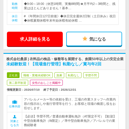
◆9:00～18:00（休憩1時間、実働8時間)★月平均2～3時間と、残
勤務
時間
業はほとんどありません！基本…
# 《年間休日127日前後》◆休日完全週休2日制（土日休み）祝日
休日
休暇
◆休暇夏期休暇年末年始休暇有給休暇 …
求人詳細を見る
気になる
株式会社桑原 | 衣料品の検品・修整等を展開する、創業50年以上の安定企業
未経験歓迎！【現場進行管理】転勤なし／賞与年2回
正社員
職種・業種未経験OK
急募
転勤なし
学歴不問
第二新卒歓迎
女性のおしごと掲載中
情報更新日：2026/07/10
終了予定日：
2026/12/31
アパレルメーカー等の依頼を受け、工場の作業スタッフへ作業内
容の指示出しや進行管理等を行う、お客様と現場の橋渡し役をお
仕事内容
任せします。
【必須】学歴不問／普通自動車運転免許（AT限定不可）【歓迎】
中型自動車免許（8t限定）／準中型自動車免許／アパレルでの業
対象と
務経験者
なる方