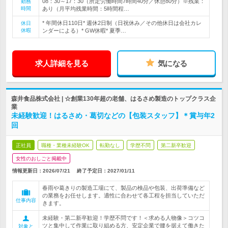
08：30～17：30（所定労働時間7時間40分／休憩80分）※残業：
勤務
時間
あり（月平均残業時間：5時間程…
* 年間休日110日* 週休2日制（日祝休み／その他休日は会社カレ
休日
休暇
ンダーによる）* GW休暇* 夏季…
求人詳細を見る
気になる
森井食品株式会社 | ☆創業130年超の老舗、はるさめ製造のトップクラス企
業
未経験歓迎！はるさめ・葛切などの【包装スタッフ】＊賞与年2
回
正社員
職種・業種未経験OK
転勤なし
学歴不問
第二新卒歓迎
女性のおしごと掲載中
情報更新日：2026/07/21
終了予定日：
2027/01/11
春雨や葛きりの製造工場にて、製品の検品や包装、出荷準備など
の業務をお任せします。適性に合わせて各工程を担当していただ
仕事内容
きます。
未経験・第二新卒歓迎！学歴不問です！＜求める人物像＞コツコ
ツと集中して作業に取り組める方、安定企業で腰を据えて働きた
対象と