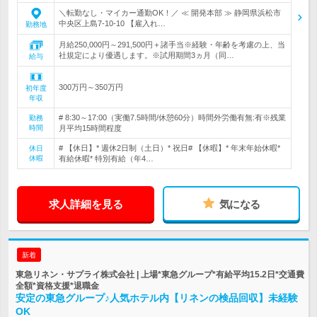
＼転勤なし・マイカー通勤OK！／ ≪ 開発本部 ≫ 静岡県浜松市
中央区上島7-10-10 【雇入れ…
勤務地
月給250,000円～291,500円＋諸手当※経験・年齢を考慮の上、当
社規定により優遇します。※試用期間3ヵ月（同…
給与
300万円～350万円
初年度
年収
# 8:30～17:00（実働7.5時間/休憩60分）時間外労働有無:有※残業
勤務
時間
月平均15時間程度
# 【休日】* 週休2日制（土日）* 祝日# 【休暇】* 年末年始休暇*
休日
休暇
有給休暇* 特別有給（年4…
求人詳細を見る
気になる
新着
東急リネン・サプライ株式会社 | 上場*東急グループ*有給平均15.2日*交通費
全額*資格支援*退職金
安定の東急グループ♪人気ホテル内【リネンの検品回収】未経験
OK