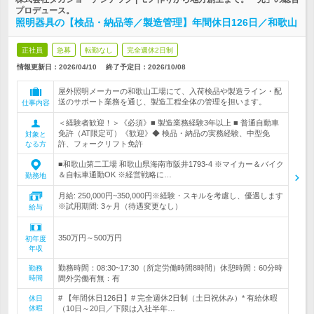
プロデュース。
照明器具の【検品・納品等／製造管理】年間休日126日／和歌山
正社員
急募
転勤なし
完全週休2日制
情報更新日：2026/04/10
終了予定日：
2026/10/08
屋外照明メーカーの和歌山工場にて、入荷検品や製造ライン・配
送のサポート業務を通じ、製造工程全体の管理を担います。
仕事内容
＜経験者歓迎！＞《必須》■ 製造業務経験3年以上 ■ 普通自動車
免許（AT限定可）《歓迎》◆ 検品・納品の実務経験、中型免
対象と
許、フォークリフト免許
なる方
■和歌山第二工場 和歌山県海南市阪井1793-4 ※マイカー＆バイク
＆自転車通勤OK ※経営戦略に…
勤務地
月給: 250,000円~350,000円※経験・スキルを考慮し、優遇します
※試用期間: 3ヶ月（待遇変更なし）
給与
350万円～500万円
初年度
年収
勤務時間：08:30~17:30（所定労働時間8時間）休憩時間：60分時
勤務
時間
間外労働有無：有
# 【年間休日126日】# 完全週休2日制（土日祝休み）* 有給休暇
休日
休暇
（10日～20日／下限は入社半年…