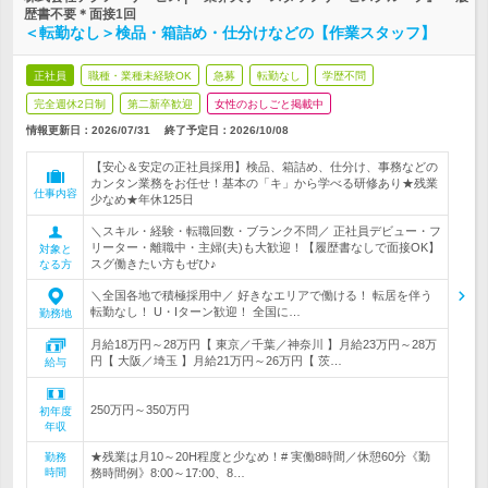
歴書不要＊面接1回
＜転勤なし＞検品・箱詰め・仕分けなどの【作業スタッフ】
正社員
職種・業種未経験OK
急募
転勤なし
学歴不問
完全週休2日制
第二新卒歓迎
女性のおしごと掲載中
情報更新日：2026/07/31
終了予定日：
2026/10/08
【安心＆安定の正社員採用】検品、箱詰め、仕分け、事務などの
カンタン業務をお任せ！基本の「キ」から学べる研修あり★残業
仕事内容
少なめ★年休125日
＼スキル・経験・転職回数・ブランク不問／ 正社員デビュー・フ
リーター・離職中・主婦(夫)も大歓迎！【履歴書なしで面接OK】
対象と
スグ働きたい方もぜひ♪
なる方
＼全国各地で積極採用中／ 好きなエリアで働ける！ 転居を伴う
転勤なし！ U・Iターン歓迎！ 全国に…
勤務地
月給18万円～28万円【 東京／千葉／神奈川 】月給23万円～28万
円【 大阪／埼玉 】月給21万円～26万円【 茨…
給与
250万円～350万円
初年度
年収
★残業は月10～20H程度と少なめ！# 実働8時間／休憩60分《勤
勤務
時間
務時間例》8:00～17:00、8…