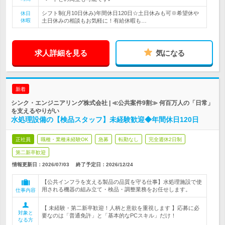
シフト制(月10日休み)年間休日120日☆土日休みも可※希望休や
休日
休暇
土日休みの相談もお気軽に！有給休暇も…
求人詳細を見る
気になる
新着
シンク・エンジニアリング株式会社 | ≪公共案件9割≫ 何百万人の「日常」
を支えるやりがい
水処理設備の【検品スタッフ】未経験歓迎◆年間休日120日
正社員
職種・業種未経験OK
急募
転勤なし
完全週休2日制
第二新卒歓迎
情報更新日：2026/07/03
終了予定日：
2026/12/24
【公共インフラを支える製品の品質を守る仕事】水処理施設で使
用される機器の組み立て・検品・調整業務をお任せします。
仕事内容
【 未経験・第二新卒歓迎！人柄と意欲を重視します 】応募に必
対象と
要なのは「普通免許」と「基本的なPCスキル」だけ！
なる方