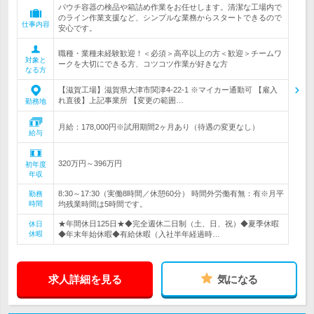
パウチ容器の検品や箱詰め作業をお任せします。清潔な工場内で
のライン作業支援など、シンプルな業務からスタートできるので
仕事内容
安心です。
職種・業種未経験歓迎！＜必須＞高卒以上の方＜歓迎＞チームワ
対象と
ークを大切にできる方、コツコツ作業が好きな方
なる方
【滋賀工場】滋賀県大津市関津4-22-1 ※マイカー通勤可 【雇入
れ直後】上記事業所 【変更の範囲…
勤務地
月給：178,000円※試用期間2ヶ月あり（待遇の変更なし）
給与
320万円～396万円
初年度
年収
8:30～17:30（実働8時間／休憩60分） 時間外労働有無：有※月平
勤務
時間
均残業時間は5時間です。
★年間休日125日★◆完全週休二日制（土、日、祝）◆夏季休暇
休日
休暇
◆年末年始休暇◆有給休暇（入社半年経過時…
求人詳細を見る
気になる