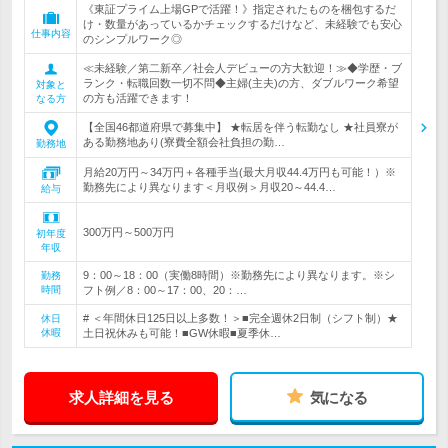
《東証プライム上場GPで活躍！》指定されたものを梱包するだ
け・数量があっているかチェックするだけなど、未経験でも安心
仕事内容
のシンプルワーク◎
≪未経験／第二新卒／社会人デビューの方大歓迎！≫◆学歴・ブ
ランク・転職回数一切不問◆主婦(主夫)の方、ダブルワーク希望
対象と
の方も活躍できます！
なる方
【全国46都道府県で募集中】 ★転居を伴う転勤なし ★社員寮が
ある勤務地あり(寮費全額会社負担の勤…
勤務地
月給20万円～34万円＋各種手当(最大月収44.4万円も可能！）※
勤務先により異なります＜月収例＞月収20～44.4…
給与
300万円～500万円
初年度
年収
9：00～18：00（実働8時間）※勤務先により異なります。※シ
勤務
時間
フト例／8：00～17：00、20：…
# ＜年間休日125日以上多数！＞■完全週休2日制（シフト制）★
休日
休暇
土日祝休みも可能！■GW休暇■夏季休…
求人詳細を見る
気になる