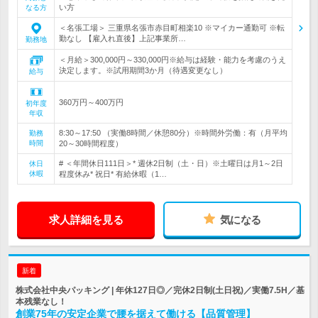
い方
なる方
＜名張工場＞ 三重県名張市赤目町相楽10 ※マイカー通勤可 ※転
勤なし 【雇入れ直後】上記事業所…
勤務地
＜月給＞300,000円～330,000円※給与は経験・能力を考慮のうえ
決定します。※試用期間3か月（待遇変更なし）
給与
360万円～400万円
初年度
年収
8:30～17:50 （実働8時間／休憩80分）※時間外労働：有（月平均
勤務
時間
20～30時間程度）
# ＜年間休日111日＞* 週休2日制（土・日）※土曜日は月1～2日
休日
休暇
程度休み* 祝日* 有給休暇（1…
求人詳細を見る
気になる
新着
株式会社中央パッキング | 年休127日◎／完休2日制(土日祝)／実働7.5H／基
本残業なし！
創業75年の安定企業で腰を据えて働ける【品質管理】