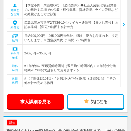
【学歴不問｜未経験OK】《必須要件》◆社会人経験 ◎食品業界
での経験や工場での包装・梱包業務、資材管理、ライン管理など
対象と
の経験がある方は歓迎！
なる方
広島県三原市皆実2丁目6-10 ◎マイカー通勤可 【雇入れ直後】上
記事業所 【変更の範囲】会社の定…
勤務地
月給190,000円～265,000円※年齢、経験、能力を考慮の上、決定
いたします。※固定残業代（1時間～27時間相…
給与
240万円～350万円
初年度
年収
# 1年単位の変形労働時間制（週平均40時間以内）※年間総労働
勤務
時間
時間2073時間で計算しております＜シ…
# 〈年間休日101日〉* 月8日休み* 特別休暇（連続5日間）* その
休日
休暇
他会社の定める休日
求人詳細を見る
気になる
新着
株式会社タカショーデジテック | モノ作りから地方創生まで。「光」の総合