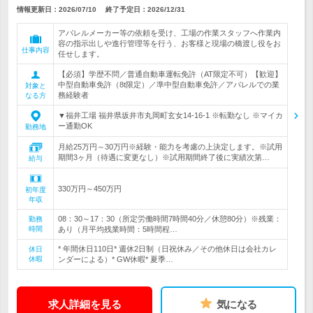
情報更新日：2026/07/10
終了予定日：
2026/12/31
アパレルメーカー等の依頼を受け、工場の作業スタッフへ作業内
容の指示出しや進行管理等を行う、お客様と現場の橋渡し役をお
仕事内容
任せします。
【必須】学歴不問／普通自動車運転免許（AT限定不可）【歓迎】
中型自動車免許（8t限定）／準中型自動車免許／アパレルでの業
対象と
務経験者
なる方
▼福井工場 福井県坂井市丸岡町玄女14-16-1 ※転勤なし ※マイカ
ー通勤OK
勤務地
月給25万円～30万円※経験・能力を考慮の上決定します。※試用
期間3ヶ月（待遇に変更なし）※試用期間終了後に実績次第…
給与
330万円～450万円
初年度
年収
08：30～17：30（所定労働時間7時間40分／休憩80分）※残業：
勤務
時間
あり（月平均残業時間：5時間程…
* 年間休日110日* 週休2日制（日祝休み／その他休日は会社カレ
休日
休暇
ンダーによる）* GW休暇* 夏季…
求人詳細を見る
気になる