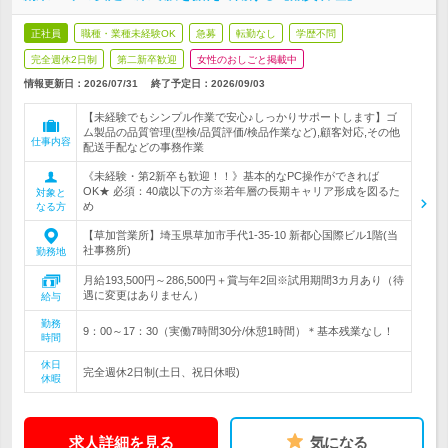
正社員
職種・業種未経験OK
急募
転勤なし
学歴不問
完全週休2日制
第二新卒歓迎
女性のおしごと掲載中
情報更新日：2026/07/31
終了予定日：
2026/09/03
【未経験でもシンプル作業で安心♪しっかりサポートします】ゴ
ム製品の品質管理(型検/品質評価/検品作業など),顧客対応,その他
仕事内容
配送手配などの事務作業
《未経験・第2新卒も歓迎！！》基本的なPC操作ができれば
OK★ 必須：40歳以下の方※若年層の長期キャリア形成を図るた
対象と
め
なる方
【草加営業所】埼玉県草加市手代1-35-10 新都心国際ビル1階(当
社事務所)
勤務地
月給193,500円～286,500円＋賞与年2回※試用期間3カ月あり（待
遇に変更はありません）
給与
勤務
9：00～17：30（実働7時間30分/休憩1時間）＊基本残業なし！
時間
休日
完全週休2日制(土日、祝日休暇)
休暇
求人詳細を見る
気になる