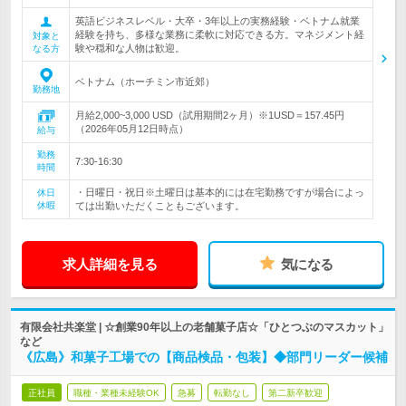
英語ビジネスレベル・大卒・3年以上の実務経験・ベトナム就業
経験を持ち、多様な業務に柔軟に対応できる方。マネジメント経
対象と
験や穏和な人物は歓迎。
なる方
ベトナム（ホーチミン市近郊）
勤務地
月給2,000~3,000 USD（試用期間2ヶ月）※1USD＝157.45円
（2026年05月12日時点）
給与
勤務
7:30-16:30
時間
・日曜日・祝日※土曜日は基本的には在宅勤務ですが場合によっ
休日
休暇
ては出勤いただくこともございます。
求人詳細を見る
気になる
有限会社共楽堂 | ☆創業90年以上の老舗菓子店☆「ひとつぶのマスカット」
など
《広島》和菓子工場での【商品検品・包装】◆部門リーダー候補
正社員
職種・業種未経験OK
急募
転勤なし
第二新卒歓迎