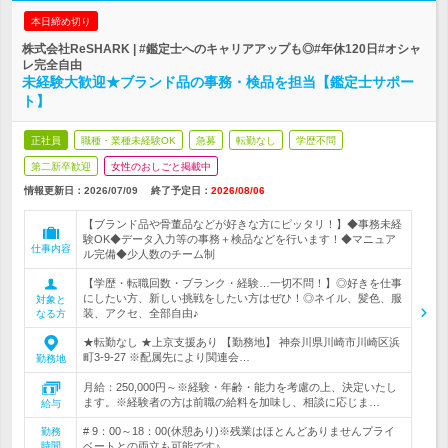
本日締め切り
株式会社ReSHARK | #鑑定士へのキャリアアップも◎#年休120日#オシャ
レ完全自由
未経験大歓迎★ブランド品の事務・検品を担当【鑑定士サポー
ト】
正社員
職種・業種未経験OK
急募
転勤なし
学歴不問
第二新卒歓迎
女性のおしごと掲載中
情報更新日：2026/07/09
終了予定日：
2026/08/06
【ブランド品や骨董品などが好きな方にピッタリ！】◆事務未経
験OK◆データ入力等の事務＋検品などを行います！◆マニュア
仕事内容
ル完備◆少人数のチーム制
【学歴・転職回数・ブランク・経験…一切不問！】◎好きを仕事
にしたい方、新しい挑戦をしたい方はぜひ！◎ネイル、髪色、服
対象と
装、アクセ、全部自由♪
なる方
★転勤なし ★上京支援あり 【勤務地】 神奈川県川崎市川崎区浜
町3-9-27 ※配属先により関連会…
勤務地
月給：250,000円～※経験・年齢・能力を考慮の上、決定いたし
ます。※経験者の方は前職の給料を加味し、相談に応じま…
給与
# 9：00～18：00(休憩あり)※残業はほとんどありませんプライ
勤務
時間
ベートとの両立も可能です♪