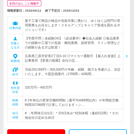
女性のおしごと掲載中
情報更新日：2026/06/12
終了予定日：
2026/12/03
菓子工場で商品の検品や包装作業に携わり、ゆくゆくは部門の管
理業務もお任せします！スキルアップとキャリア形成を図れるポ
仕事内容
ジションです♪
【学歴不問｜未経験OK】《必須要件》◆社会人経験 ◎食品業界
での経験や工場での包装・梱包業務、資材管理、ライン管理など
対象と
の経験がある方は歓迎！
なる方
広島県三原市皆実2丁目6-10 ◎マイカー通勤可 【雇入れ直後】上
記事業所 【変更の範囲】会社の定…
勤務地
月給250,000円～300,000円※年齢、経験、能力を考慮の上、決定
いたします。※固定残業代（27時間～42時間…
給与
320万円～400万円
初年度
年収
# 1年単位の変形労働時間制（週平均40時間以内）※年間総労働
勤務
時間
時間2073時間で計算しております＜シ…
# 〈年間休日101日〉* 月8日休み* 特別休暇（連続5日間）* その
休日
休暇
他会社の定める休日