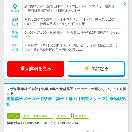
新潟県新潟市北区笹山東113-1（本社工場） ※マイカー通勤可
（無料駐車場完備） ※転勤はありませ…
勤務地
月給：20万7,000円 （一律手当を含む）【内訳】基本給：13万
5,000円 一律職能手当：7万2,000円※試用…
給与
8：00～17：30（休憩90分） ※残業は月平均10時間程度と少なめ
勤務
時間
です。
＜年間休日115日＞週休2日制（日曜、祝日、その他会社指定日）
休日
休暇
※入社6ヶ月経過後の年次有給休暇：1…
求人詳細を見る
気になる
ノザキ製菓株式会社 | 創業78年の老舗菓子メーカー／転勤なしでじっくり働
ける
老舗菓子メーカーで活躍！菓子工場の【製造スタッフ】未経験歓
迎
正社員
職種・業種未経験OK
転勤なし
学歴不問
情報更新日：2026/06/23
終了予定日：
2026/12/14