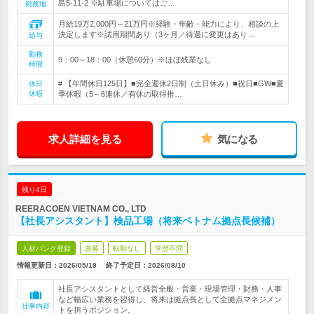
島5-11-2 ※駐車場についてはご…
勤務地
月給19万2,000円～21万円※経験・年齢・能力により、相談の上
決定します※試用期間あり（3ヶ月／待遇に変更はあり…
給与
勤務
9：00～18：00（休憩60分）※ほぼ残業なし
時間
# 【年間休日125日】■完全週休2日制（土日休み）■祝日■GW■夏
休日
休暇
季休暇（5～6連休／有休の取得推…
求人詳細を見る
気になる
残り4日
REERACOEN VIETNAM CO., LTD
【社長アシスタント】検品工場（将来ベトナム拠点長候補）
人材バンク登録
急募
転勤なし
学歴不問
情報更新日：2026/05/19
終了予定日：
2026/08/10
社長アシスタントとして経営全般・営業・現場管理・財務・人事
など幅広い業務を習得し、将来は拠点長として全拠点マネジメン
仕事内容
トを担うポジション。