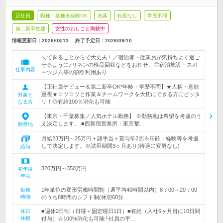
正社員
職種・業種未経験OK
急募
転勤なし
学歴不問
第二新卒歓迎
女性のおしごと掲載中
情報更新日：2026/03/13
終了予定日：
2026/09/10
＼できることからで大丈夫！／宿泊者・従業員が気持ちよく過ご
せるように♪リネンの検品回収などをお任せ。◎宿泊施設・スポ
仕事内容
ーツジム等の割引利用あり
【正社員デビュー＆第二新卒OK*年齢・学歴不問】★人柄・意欲
重視★コツコツと作業＆チームワークを大切にできる方にピッタ
対象と
リ！◎有給100％消化も可能
なる方
【東京・千葉募集／人気ホテル勤務】 ※勤務地は希望を考慮のう
え決定します。 ■西新宿営業所：東京都…
勤務地
月給23万円～25万円＋諸手当＋賞与年2回※年齢・経験等を考慮
して決定します。※試用期間3ヶ月あり(待遇に変更なし)
給与
320万円～350万円
初年度
年収
1年単位の変形労働時間制（週平均40時間以内）8：00～20：00
勤務
時間
のうち8時間のシフト制(休憩60分…
■週休2日制（日曜＋固定曜日1日）■有給（入社6ヶ月目に10日間
休日
休暇
付与）☆100%消化も可能└社員の平…