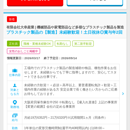
新着
有限会社大幸産業 | 機械部品や家電部品など多様なプラスチック製品を製造
プラスチック製品の【製造】未経験歓迎！土日祝休◎賞与年2回
正社員
職種・業種未経験OK
転勤なし
第二新卒歓迎
女性のおしごと掲載中
情報更新日：2026/03/17
終了予定日：
2026/09/14
工場内でのプラスチック製品の製造補助や検品、梱包作業をお任
せします。未経験からでも丁寧に指導しますので、安心してスタ
仕事内容
ートできるお仕事です。
未経験の方歓迎！＜必須＞高卒以上、要普通運転免許＜歓迎＞工
場内作業の経験がある方 安定企業で長く働きたい方からのご応募
対象と
お待ちしております。
なる方
大阪府貝塚市麻生中250 ※転勤なし 【雇入れ直後】上記の事業所
【変更の範囲】会社の定める事業所
勤務地
月給19万6352円～21万6320円※試用期間1ヵ月（同条件）
給与
1年単位の変形労働時間制(週平均40時間以内) (1)08:00～
勤務