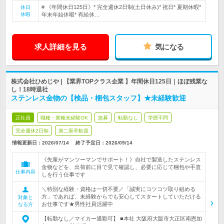
# 《年間休日125日》* 完全週休2日制(土日休み)* 祝日* 夏期休暇*
休日
休暇
年末年始休暇* 有給休…
求人詳細を見る
気になる
株式会社ひめじや | 【業界TOPクラス企業 】年間休日125日｜ほぼ残業な
し！18時退社
ステンレス金物の【検品・梱包スタッフ】★未経験歓迎
正社員
職種・業種未経験OK
急募
転勤なし
学歴不問
完全週休2日制
第二新卒歓迎
情報更新日：2026/07/14
終了予定日：
2026/09/14
《先輩がマンツーマンでサポート！》自社で製造したステンレス
金物などを、出荷前に目で見て確認し、必要に応じて梱包や手直
仕事内容
しを行う仕事です
＼特別な経験・資格は一切不要／「誠実にコツコツ取り組める
方」であれば、未経験からでも安心してスタートしていただける
対象と
お仕事です★男性社員活躍中
なる方
【転勤なし／マイカー通勤可】 ■本社 大阪府大阪市大正区南恩加