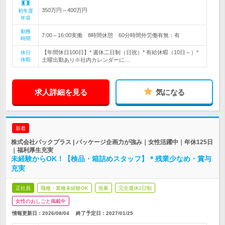
350万円～400万円
初年度
年収
勤務
7:00～16:00実働 8時間休憩 60分時間外労働有無：有
時間
【年間休日100日】* 週休二日制（日祝）* 有給休暇（10日～）*
休日
休暇
土曜出勤あり※社内カレンダーに…
求人詳細を見る
気になる
新着
株式会社パックプラス | パッケージ企画力が強み｜女性活躍中｜年休125日
｜福利厚生充実
未経験からOK！【検品・箱詰めスタッフ】＊残業少なめ・賞与
充実
正社員
職種・業種未経験OK
急募
完全週休2日制
女性のおしごと掲載中
情報更新日：2026/08/04
終了予定日：
2027/01/25