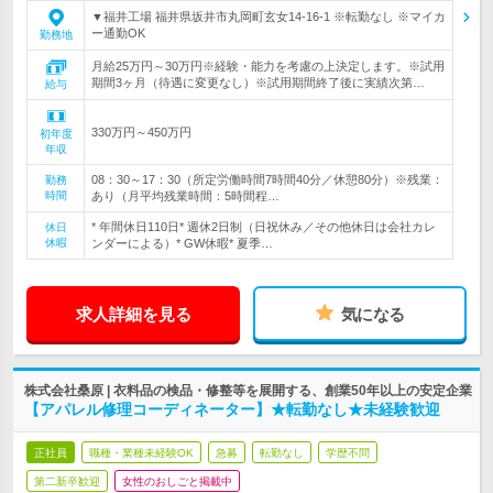
▼福井工場 福井県坂井市丸岡町玄女14-16-1 ※転勤なし ※マイカ
ー通勤OK
勤務地
月給25万円～30万円※経験・能力を考慮の上決定します。※試用
期間3ヶ月（待遇に変更なし）※試用期間終了後に実績次第…
給与
330万円～450万円
初年度
年収
08：30～17：30（所定労働時間7時間40分／休憩80分）※残業：
勤務
時間
あり（月平均残業時間：5時間程…
* 年間休日110日* 週休2日制（日祝休み／その他休日は会社カレ
休日
休暇
ンダーによる）* GW休暇* 夏季…
求人詳細を見る
気になる
株式会社桑原 | 衣料品の検品・修整等を展開する、創業50年以上の安定企業
【アパレル修理コーディネーター】★転勤なし★未経験歓迎
正社員
職種・業種未経験OK
急募
転勤なし
学歴不問
第二新卒歓迎
女性のおしごと掲載中