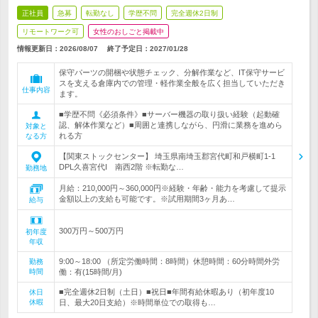
正社員
急募
転勤なし
学歴不問
完全週休2日制
リモートワーク可
女性のおしごと掲載中
情報更新日：2026/08/07
終了予定日：
2027/01/28
保守パーツの開梱や状態チェック、分解作業など、IT保守サービ
スを支える倉庫内での管理・軽作業全般を広く担当していただき
仕事内容
ます。
■学歴不問《必須条件》■サーバー機器の取り扱い経験（起動確
認、解体作業など）■周囲と連携しながら、円滑に業務を進めら
対象と
れる方
なる方
【関東ストックセンター】 埼玉県南埼玉郡宮代町和戸横町1-1
DPL久喜宮代I 南西2階 ※転勤な…
勤務地
月給：210,000円～360,000円※経験・年齢・能力を考慮して提示
金額以上の支給も可能です。※試用期間3ヶ月あ…
給与
300万円～500万円
初年度
年収
9:00～18:00 （所定労働時間：8時間）休憩時間：60分時間外労
勤務
時間
働：有(15時間/月)
■完全週休2日制（土日）■祝日■年間有給休暇あり（初年度10
休日
休暇
日、最大20日支給）※時間単位での取得も…