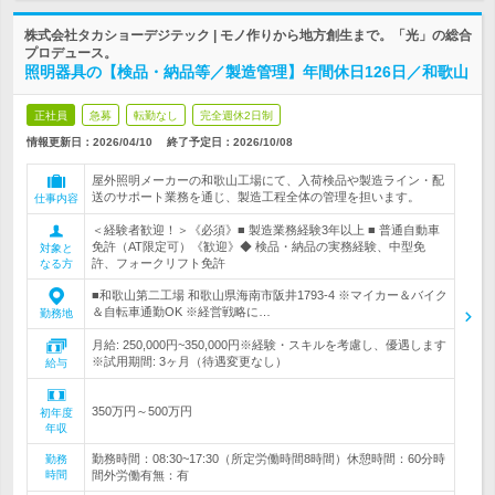
株式会社タカショーデジテック | モノ作りから地方創生まで。「光」の総合
プロデュース。
照明器具の【検品・納品等／製造管理】年間休日126日／和歌山
正社員
急募
転勤なし
完全週休2日制
情報更新日：2026/04/10
終了予定日：
2026/10/08
屋外照明メーカーの和歌山工場にて、入荷検品や製造ライン・配
送のサポート業務を通じ、製造工程全体の管理を担います。
仕事内容
＜経験者歓迎！＞《必須》■ 製造業務経験3年以上 ■ 普通自動車
免許（AT限定可）《歓迎》◆ 検品・納品の実務経験、中型免
対象と
許、フォークリフト免許
なる方
■和歌山第二工場 和歌山県海南市阪井1793-4 ※マイカー＆バイク
＆自転車通勤OK ※経営戦略に…
勤務地
月給: 250,000円~350,000円※経験・スキルを考慮し、優遇します
※試用期間: 3ヶ月（待遇変更なし）
給与
350万円～500万円
初年度
年収
勤務時間：08:30~17:30（所定労働時間8時間）休憩時間：60分時
勤務
時間
間外労働有無：有