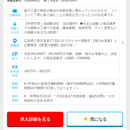
情報更新日：2026/06/12
終了予定日：
2026/12/03
菓子工場で商品の検品や包装作業に携わっていただきます。 コツ
コツと丁寧に取り組むことが得意な方にぴったりのお仕事です。
仕事内容
【学歴不問｜未経験OK】《必須要件》◆社会人経験 ◎食品業界
での経験や工場での包装・梱包業務、資材管理、ライン管理など
対象と
の経験がある方は歓迎！
なる方
広島県三原市皆実2丁目6-10 ◎マイカー通勤可 【雇入れ直後】上
記事業所 【変更の範囲】会社の定…
勤務地
月給190,000円～265,000円※年齢、経験、能力を考慮の上、決定
いたします。※固定残業代（1時間～27時間相…
給与
240万円～350万円
初年度
年収
# 1年単位の変形労働時間制（週平均40時間以内）※年間総労働
勤務
時間
時間2073時間で計算しております＜シ…
# 〈年間休日101日〉* 月8日休み* 特別休暇（連続5日間）* その
休日
休暇
他会社の定める休日
求人詳細を見る
気になる