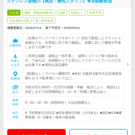
ステンレス金物の【検品・梱包スタッフ】★未経験歓迎
正社員
職種・業種未経験OK
急募
転勤なし
学歴不問
完全週休2日制
第二新卒歓迎
情報更新日：2026/07/14
終了予定日：
2026/09/14
《先輩がマンツーマンでサポート！》自社で製造したステンレス
金物などを、出荷前に目で見て確認し、必要に応じて梱包や手直
仕事内容
しを行う仕事です
＼特別な経験・資格は一切不要／「誠実にコツコツ取り組める
方」であれば、未経験からでも安心してスタートしていただける
対象と
お仕事です★男性社員活躍中
なる方
【転勤なし／マイカー通勤可】 ■本社 大阪府大阪市大正区南恩加
島5-11-2 ※駐車場についてはご…
勤務地
月給19万2,000円～21万円※経験・年齢・能力により、相談の上
決定します※試用期間あり（3ヶ月／待遇に変更はあり…
給与
勤務
9：00～18：00（休憩60分）※ほぼ残業なし
時間
# 【年間休日125日】■完全週休2日制（土日休み）■祝日■GW■夏
休日
休暇
季休暇（5～6連休／有休の取得推…