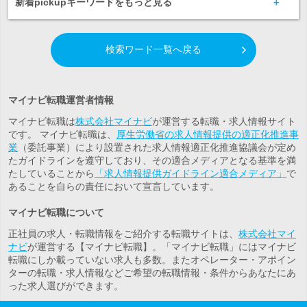
新着pickupキーワードをもっと見る
検索ワード一覧へ戻る
マイナビ転職運営者情報
マイナビ転職は
株式会社マイナビ
が運営する転職・求人情報サイト
です。 マイナビ転職は、
厚生労働省の求人情報提供の適正化推進事
業
（委託事業）により設置された求人情報適正化推進協議会が定め
たガイドラインを遵守しており、その適合メディアとなる基準を満
たしていることから
「求人情報提供ガイドライン適合メディア」
で
あることを自らの責任において宣言しています。
マイナビ転職について
正社員の求人・転職情報をご紹介する転職サイトは、
株式会社マイ
ナビ
が運営する【マイナビ転職】。「マイナビ転職」にはマイナビ
転職にしか載っていない求人も多数。また
オペレーター・アポイン
ター
の転職・求人情報などご希望の転職情報・条件からあなたにあ
った求人選びができます。