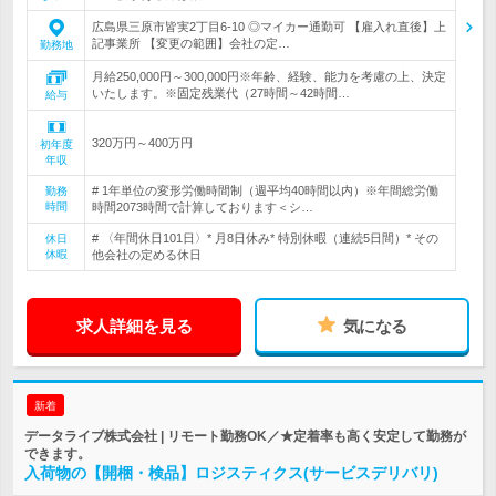
広島県三原市皆実2丁目6-10 ◎マイカー通勤可 【雇入れ直後】上
記事業所 【変更の範囲】会社の定…
勤務地
月給250,000円～300,000円※年齢、経験、能力を考慮の上、決定
いたします。※固定残業代（27時間～42時間…
給与
320万円～400万円
初年度
年収
# 1年単位の変形労働時間制（週平均40時間以内）※年間総労働
勤務
時間
時間2073時間で計算しております＜シ…
# 〈年間休日101日〉* 月8日休み* 特別休暇（連続5日間）* その
休日
休暇
他会社の定める休日
求人詳細を見る
気になる
新着
データライブ株式会社 | リモート勤務OK／★定着率も高く安定して勤務が
できます。
入荷物の【開梱・検品】ロジスティクス(サービスデリバリ)