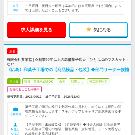
・日曜日・祝日※土曜日は基本的には在宅勤務ですが場合によっ
休日
休暇
ては出勤いただくこともございます。
求人詳細を見る
気になる
新着
有限会社共楽堂 | ☆創業90年以上の老舗菓子店☆「ひとつぶのマスカット」
など
《広島》和菓子工場での【商品検品・包装】◆部門リーダー候補
正社員
職種・業種未経験OK
急募
転勤なし
第二新卒歓迎
女性のおしごと掲載中
情報更新日：2026/06/12
終了予定日：
2026/12/03
菓子工場で商品の検品や包装作業に携わり、ゆくゆくは部門の管
理業務もお任せします！スキルアップとキャリア形成を図れるポ
仕事内容
ジションです♪
【学歴不問｜未経験OK】《必須要件》◆社会人経験 ◎食品業界
での経験や工場での包装・梱包業務、資材管理、ライン管理など
対象と
の経験がある方は歓迎！
なる方