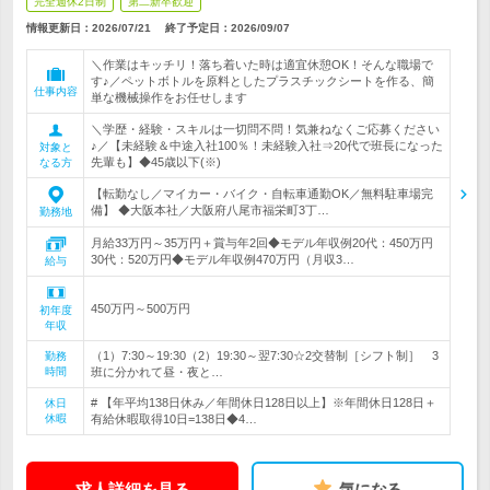
完全週休2日制
第二新卒歓迎
情報更新日：2026/07/21
終了予定日：
2026/09/07
＼作業はキッチリ！落ち着いた時は適宜休憩OK！そんな職場で
す♪／ペットボトルを原料としたプラスチックシートを作る、簡
仕事内容
単な機械操作をお任せします
＼学歴・経験・スキルは一切問不問！気兼ねなくご応募ください
♪／【未経験＆中途入社100％！未経験入社⇒20代で班長になった
対象と
先輩も】◆45歳以下(※)
なる方
【転勤なし／マイカー・バイク・自転車通勤OK／無料駐車場完
備】 ◆大阪本社／大阪府八尾市福栄町3丁…
勤務地
月給33万円～35万円＋賞与年2回◆モデル年収例20代：450万円
30代：520万円◆モデル年収例470万円（月収3…
給与
450万円～500万円
初年度
年収
（1）7:30～19:30（2）19:30～翌7:30☆2交替制［シフト制］ 3
勤務
時間
班に分かれて昼・夜と…
# 【年平均138日休み／年間休日128日以上】※年間休日128日＋
休日
休暇
有給休暇取得10日=138日◆4…
求人詳細を見る
気になる