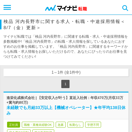
検品 河内長野市に関する求人・転職・中途採用情報＜
8/7（金）更新＞
マイナビ転職では「検品 河内長野市」に関連する転職・求人・中途採用情報を
多数掲載中!「検品 河内長野市」の転職・求人情報を探しているあなたにおす
すめのお仕事を掲載しています。「検品 河内長野市」に関連するキーワードか
らも転職・求人情報をお探しいただけるので、あなたにぴったりのお仕事を見
つけてみてください!
1～1件 (全1件中)
1
進栄化成株式会社 | 【安定収入が叶う】直近入社例：年収470万(月収33万
+賞与約80万)
未経験でも月給33万以上【機械オペレーター】★年平均138日休
み
正社員
職種・業種未経験OK
急募
転勤なし
学歴不問