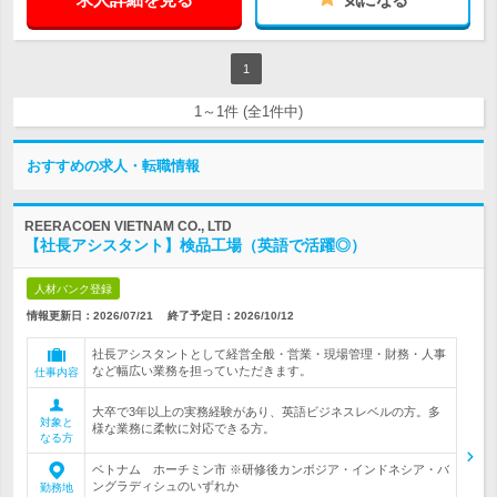
1
1～1件 (全1件中)
おすすめの求人・転職情報
REERACOEN VIETNAM CO., LTD
【社長アシスタント】検品工場（英語で活躍◎）
人材バンク登録
情報更新日：2026/07/21
終了予定日：
2026/10/12
社長アシスタントとして経営全般・営業・現場管理・財務・人事
など幅広い業務を担っていただきます。
仕事内容
大卒で3年以上の実務経験があり、英語ビジネスレベルの方。多
対象と
様な業務に柔軟に対応できる方。
なる方
ベトナム ホーチミン市 ※研修後カンボジア・インドネシア・バ
ングラディシュのいずれか
勤務地