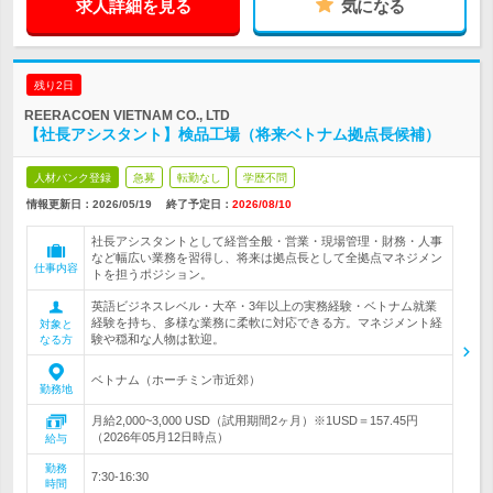
求人詳細を見る
気になる
残り2日
REERACOEN VIETNAM CO., LTD
【社長アシスタント】検品工場（将来ベトナム拠点長候補）
人材バンク登録
急募
転勤なし
学歴不問
情報更新日：2026/05/19
終了予定日：
2026/08/10
社長アシスタントとして経営全般・営業・現場管理・財務・人事
など幅広い業務を習得し、将来は拠点長として全拠点マネジメン
仕事内容
トを担うポジション。
英語ビジネスレベル・大卒・3年以上の実務経験・ベトナム就業
経験を持ち、多様な業務に柔軟に対応できる方。マネジメント経
対象と
験や穏和な人物は歓迎。
なる方
ベトナム（ホーチミン市近郊）
勤務地
月給2,000~3,000 USD（試用期間2ヶ月）※1USD＝157.45円
（2026年05月12日時点）
給与
勤務
7:30-16:30
時間