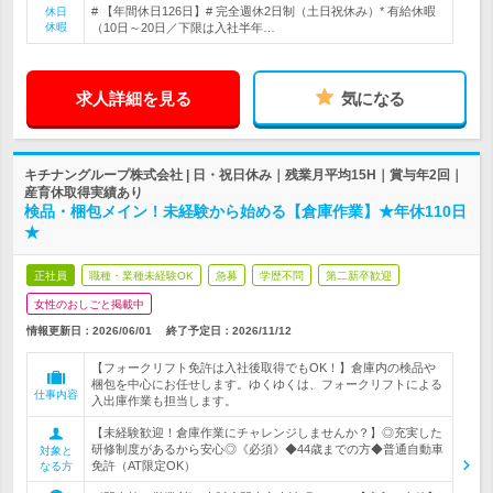
# 【年間休日126日】# 完全週休2日制（土日祝休み）* 有給休暇
休日
休暇
（10日～20日／下限は入社半年…
求人詳細を見る
気になる
キチナングループ株式会社 | 日・祝日休み｜残業月平均15H｜賞与年2回｜
産育休取得実績あり
検品・梱包メイン！未経験から始める【倉庫作業】★年休110日
★
正社員
職種・業種未経験OK
急募
学歴不問
第二新卒歓迎
女性のおしごと掲載中
情報更新日：2026/06/01
終了予定日：
2026/11/12
【フォークリフト免許は入社後取得でもOK！】倉庫内の検品や
梱包を中心にお任せします。ゆくゆくは、フォークリフトによる
仕事内容
入出庫作業も担当します。
【未経験歓迎！倉庫作業にチャレンジしませんか？】◎充実した
研修制度があるから安心◎《必須》◆44歳までの方◆普通自動車
対象と
免許（AT限定OK）
なる方