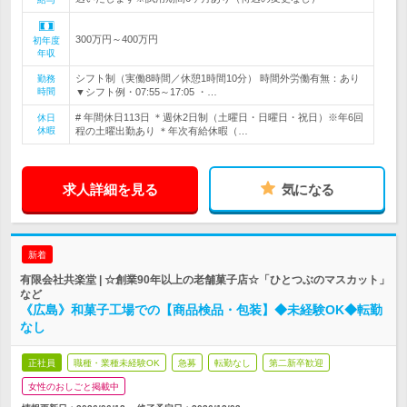
300万円～400万円
初年度
年収
シフト制（実働8時間／休憩1時間10分） 時間外労働有無：あり
勤務
時間
▼シフト例・07:55～17:05 ・…
# 年間休日113日 ＊週休2日制（土曜日・日曜日・祝日）※年6回
休日
休暇
程の土曜出勤あり ＊年次有給休暇（…
求人詳細を見る
気になる
新着
有限会社共楽堂 | ☆創業90年以上の老舗菓子店☆「ひとつぶのマスカット」
など
《広島》和菓子工場での【商品検品・包装】◆未経験OK◆転勤
なし
正社員
職種・業種未経験OK
急募
転勤なし
第二新卒歓迎
女性のおしごと掲載中