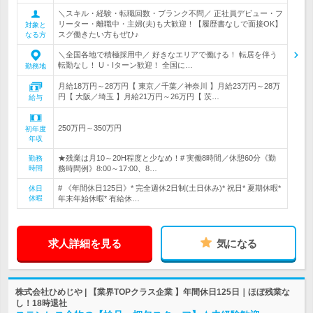
＼スキル・経験・転職回数・ブランク不問／ 正社員デビュー・フ
リーター・離職中・主婦(夫)も大歓迎！【履歴書なしで面接OK】
対象と
スグ働きたい方もぜひ♪
なる方
＼全国各地で積極採用中／ 好きなエリアで働ける！ 転居を伴う
転勤なし！ U・Iターン歓迎！ 全国に…
勤務地
月給18万円～28万円【 東京／千葉／神奈川 】月給23万円～28万
円【 大阪／埼玉 】月給21万円～26万円【 茨…
給与
250万円～350万円
初年度
年収
★残業は月10～20H程度と少なめ！# 実働8時間／休憩60分《勤
勤務
時間
務時間例》8:00～17:00、8…
# 《年間休日125日》* 完全週休2日制(土日休み)* 祝日* 夏期休暇*
休日
休暇
年末年始休暇* 有給休…
求人詳細を見る
気になる
株式会社ひめじや | 【業界TOPクラス企業 】年間休日125日｜ほぼ残業な
し！18時退社