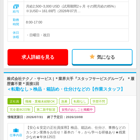
月給2,500~3,000 USD（試用期間2ヶ月 その間月給の85%）
※1USD＝161.69円（2026年07月…
給与
勤務
8:00-17:00
時間
休日
・日曜日・祝日
休暇
求人詳細を見る
気になる
株式会社テクノ・サービス | ＊業界大手『スタッフサービスグループ』 ＊履
歴書不要＊面接1回
＜転勤なし＞検品・箱詰め・仕分けなどの【作業スタッフ】
正社員
職種・業種未経験OK
急募
転勤なし
学歴不問
完全週休2日制
第二新卒歓迎
女性のおしごと掲載中
情報更新日：2026/07/31
終了予定日：
2026/10/08
【安心＆安定の正社員採用】検品、箱詰め、仕分け、事務などの
カンタン業務をお任せ！基本の「キ」から学べる研修あり★残業
仕事内容
少なめ★年休125日