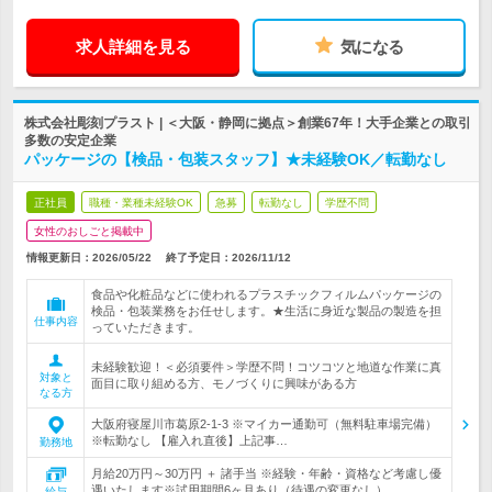
求人詳細を見る
気になる
株式会社彫刻プラスト | ＜大阪・静岡に拠点＞創業67年！大手企業との取引
多数の安定企業
パッケージの【検品・包装スタッフ】★未経験OK／転勤なし
正社員
職種・業種未経験OK
急募
転勤なし
学歴不問
女性のおしごと掲載中
情報更新日：2026/05/22
終了予定日：
2026/11/12
食品や化粧品などに使われるプラスチックフィルムパッケージの
検品・包装業務をお任せします。★生活に身近な製品の製造を担
仕事内容
っていただきます。
未経験歓迎！＜必須要件＞学歴不問！コツコツと地道な作業に真
対象と
面目に取り組める方、モノづくりに興味がある方
なる方
大阪府寝屋川市葛原2-1-3 ※マイカー通勤可（無料駐車場完備）
※転勤なし 【雇入れ直後】上記事…
勤務地
月給20万円～30万円 ＋ 諸手当 ※経験・年齢・資格など考慮し優
遇いたします※試用期間6ヶ月あり（待遇の変更なし）
給与