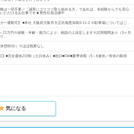
格は一切不要／「誠実にコツコツ取り組める方」であれば、未経験からでも安心
いただけるお仕事です★男性社員活躍中
ー通勤可】 ■本社 大阪府大阪市大正区南恩加島5-11-2 ※駐車場についてはご…
00円～21万円※経験・年齢・能力により、相談の上決定します※試用期間あり（3ヶ月
り…
0（休憩60分）※ほぼ残業なし
5日】■完全週休2日制（土日休み）■祝日■GW■夏季休暇（5～6連休／有休の取得
気になる