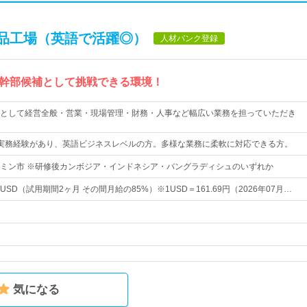
品工場（英語で活躍◎）
人材バンク登録
幹部候補として挑戦できる環境！
として経営全般・営業・現場管理・財務・人事など幅広い業務を担っていただき
実務経験があり、英語ビジネスレベルの方。多様な業務に柔軟に対応できる方。
ミン市 ※研修後カンボジア・インドネシア・バングラディシュのいずれか
000 USD（試用期間2ヶ月 その間月給の85%）※1USD＝161.69円（2026年07月…
気になる