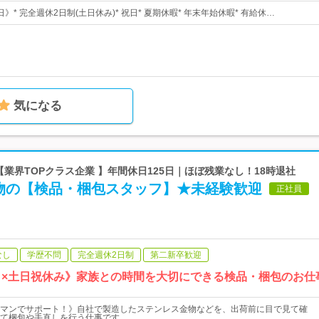
日》* 完全週休2日制(土日休み)* 祝日* 夏期休暇* 年末年始休暇* 有給休…
気になる
 【業界TOPクラス企業 】年間休日125日｜ほぼ残業なし！18時退社
物の【検品・梱包スタッフ】★未経験歓迎
正社員
なし
学歴不問
完全週休2日制
第二新卒歓迎
5日×土日祝休み》家族との時間を大切にできる検品・梱包のお仕
マンでサポート！》自社で製造したステンレス金物などを、出荷前に目で見て確
て梱包や手直しを行う仕事です