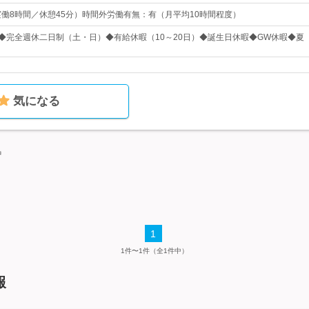
15（実働8時間／休憩45分）時間外労働有無：有（月平均10時間程度）
日◆完全週休二日制（土・日）◆有給休暇（10～20日）◆誕生日休暇◆GW休暇◆夏
気になる
中
1
1件〜1件（全1件中）
報