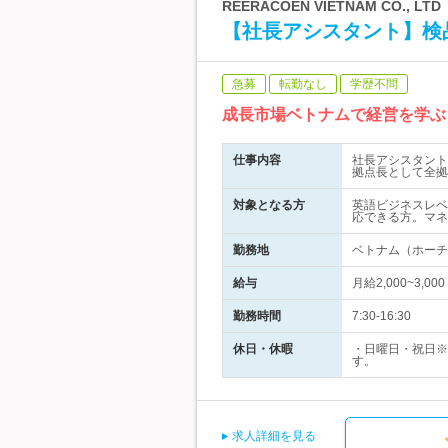
REERACOEN VIETNAM CO., LTD
【社長アシスタント】検
急募
転勤なし
学歴不問
成長市場ベトナムで経営を学ぶ
仕事内容
社長アシスタント
拠点長として全拠
対象となる方
英語ビジネスレベ
応できる方。マネ
勤務地
ベトナム（ホーチ
給与
月給2,000~3,
勤務時間
7:30-16:30
休日・休暇
・日曜日・祝日※
す。
求人詳細を見る