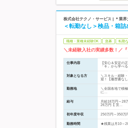
株式会社テクノ・サービス | ＊業
＜転勤なし＞検品・箱詰
職種・業種未経験OK
急募
転勤
＼未経験入社の実績多数！／『
仕事内容
【安心＆安定の正
「キ」から学べる
対象となる方
＼スキル・経験・
迎！【履歴書なし
勤務地
＼全国各地で積極
に…
給与
月給18万円～28
26万円【 茨…
初年度年収
250万円～350万
勤務時間
★残業は月10～2