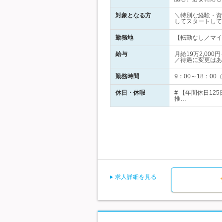
対象となる方
＼特別な経験・資
してスタートして
勤務地
【転勤なし／マイカ
給与
月給19万2,0
／待遇に変更はあ
勤務時間
9：00～18：0
休日・休暇
# 【年間休日12
推…
求人詳細を見る