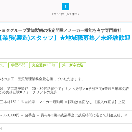
1
1件〜1件（全1件中）
| トヨタグループ愛知製鋼の指定問屋／メーカー機能も有す専門商社
【業務(製造)スタッフ】★地域職募集／未経験歓迎
なし
学歴不問
完全週休2日制
第二新卒歓迎
材の加工・品質管理業務全般を担っていただきます。
験、第二新卒歓迎！20～30代活躍中です！／＜必須＞■学歴不問■普通自動車免許
での実務経験■フォークリフトの免許
三本柿151-1 ※自転車・マイカー通勤可 ※転勤は当面なし 【雇入れ直後】上記
0円～350,000円 ＋ 諸手当 ＋ 賞与年3回※残業手当は残業時間に応じて別途支給。※
円