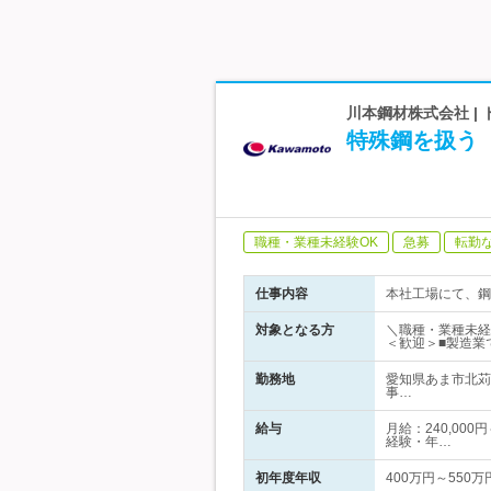
川本鋼材株式会社 
特殊鋼を扱う
職種・業種未経験OK
急募
転勤
仕事内容
本社工場にて、鋼
対象となる方
＼職種・業種未経
＜歓迎＞■製造業
勤務地
愛知県あま市北苅
事…
給与
月給：240,00
経験・年…
初年度年収
400万円～550万