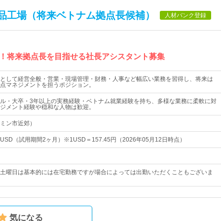
品工場（将来ベトナム拠点長候補）
人材バンク登録
！将来拠点長を目指せる社長アシスタント募集
として経営全般・営業・現場管理・財務・人事など幅広い業務を習得し、将来は
点マネジメントを担うポジション。
ル・大卒・3年以上の実務経験・ベトナム就業経験を持ち、多様な業務に柔軟に対
ジメント経験や穏和な人物は歓迎。
ミン市近郊）
000 USD（試用期間2ヶ月）※1USD＝157.45円（2026年05月12日時点）
土曜日は基本的には在宅勤務ですが場合によっては出勤いただくこともございま
気になる