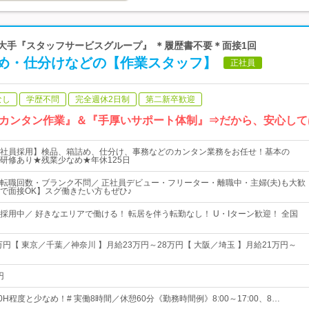
界大手『スタッフサービスグループ』 ＊履歴書不要＊面接1回
め・仕分けなどの【作業スタッフ】
正社員
なし
学歴不問
完全週休2日制
第二新卒歓迎
カンタン作業』＆『手厚いサポート体制』⇒だから、安心して
社員採用】検品、箱詰め、仕分け、事務などのカンタン業務をお任せ！基本の
研修あり★残業少なめ★年休125日
転職回数・ブランク不問／ 正社員デビュー・フリーター・離職中・主婦(夫)も大歓
で面接OK】スグ働きたい方もぜひ♪
採用中／ 好きなエリアで働ける！ 転居を伴う転勤なし！ U・Iターン歓迎！ 全国
万円【 東京／千葉／神奈川 】月給23万円～28万円【 大阪／埼玉 】月給21万円～
円
0H程度と少なめ！# 実働8時間／休憩60分《勤務時間例》8:00～17:00、8…