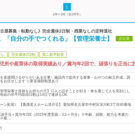
1
1件〜2件（全2件中）
《名古屋募集・転勤なし》完全週休2日制・残業なしの定時退社
。「自分の手でつくれる」【管理栄養士】
正社員
なし
完全週休2日制
第二新卒歓迎
児所や産育休の取得実績あり／賞与年2回で、頑張りを正当に
を直接聞けるやりがいある仕事〉施設内で提供する食事・おやつの献立作成、調
をお任せします ☆家賃補助制度あり
管理栄養士資格をお持ちの方】◎人と話すことが好き・食を通じて人を笑顔にし
有給の年平均取得日数は14日で連休もOK
ターン歓迎》 【養護老人ホーム清月荘】 愛知県名古屋市中村区深川町3丁目80番地
＋諸手当＋賞与年2回（2025年度実績：3.1ヶ月分）※年齢、経験、能力を考慮の
※最…
円