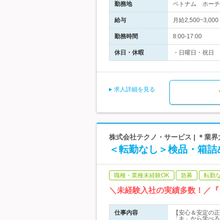
勤務地
ベトナム ホーチ
給与
月給2,500~3,
勤務時間
8:00-17:00
休日・休暇
・日曜日・祝日
求人詳細を見る
株式会社テクノ・サービス | ＊業
＜転勤なし＞検品・箱詰
職種・業種未経験OK
急募
転勤
＼未経験入社の実績多数！／『
仕事内容
【安心＆安定の正
「キ」から学べる