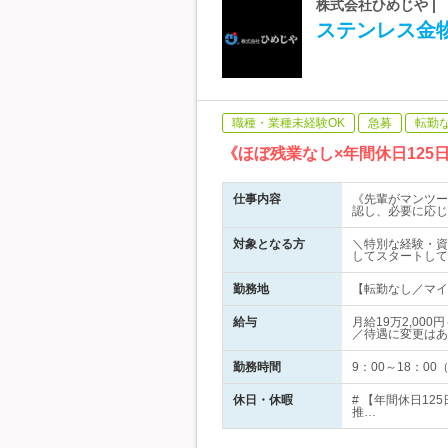
株式会社ひめじや |
ステンレス金
職種・業種未経験OK
急募
転勤
《ほぼ残業なし×年間休日12
仕事内容
《先輩がマンツー
認し、必要に応じ
対象となる方
＼特別な経験・資
してスタートして
勤務地
【転勤なし／マイカ
給与
月給19万2,0
／待遇に変更はあ
勤務時間
9：00～18：0
休日・休暇
# 【年間休日12
推…