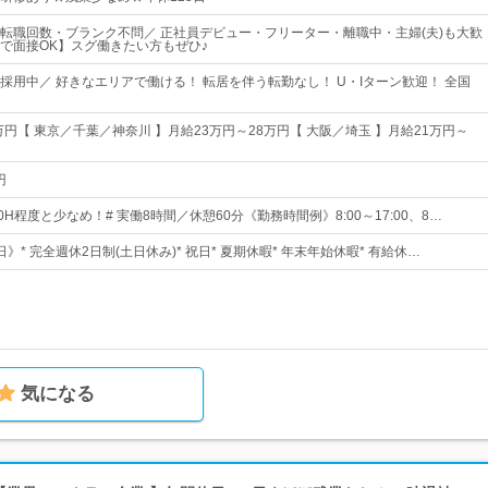
転職回数・ブランク不問／ 正社員デビュー・フリーター・離職中・主婦(夫)も大歓
で面接OK】スグ働きたい方もぜひ♪
採用中／ 好きなエリアで働ける！ 転居を伴う転勤なし！ U・Iターン歓迎！ 全国
万円【 東京／千葉／神奈川 】月給23万円～28万円【 大阪／埼玉 】月給21万円～
円
0H程度と少なめ！# 実働8時間／休憩60分《勤務時間例》8:00～17:00、8…
日》* 完全週休2日制(土日休み)* 祝日* 夏期休暇* 年末年始休暇* 有給休…
気になる