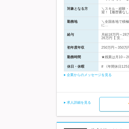
対象となる方
＼スキル・経験・
迎！【履歴書なし
勤務地
＼全国各地で積極
に…
給与
月給18万円～28
26万円【 茨…
初年度年収
250万円～350万
勤務時間
★残業は月10～2
休日・休暇
# 《年間休日125
企業からのメッセージを見る
求人詳細を見る