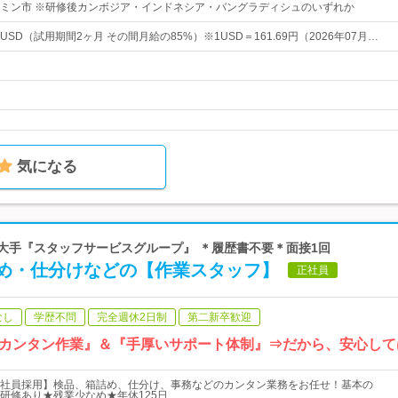
ミン市 ※研修後カンボジア・インドネシア・バングラディシュのいずれか
000 USD（試用期間2ヶ月 その間月給の85%）※1USD＝161.69円（2026年07月…
気になる
界大手『スタッフサービスグループ』 ＊履歴書不要＊面接1回
め・仕分けなどの【作業スタッフ】
正社員
なし
学歴不問
完全週休2日制
第二新卒歓迎
カンタン作業』＆『手厚いサポート体制』⇒だから、安心して
社員採用】検品、箱詰め、仕分け、事務などのカンタン業務をお任せ！基本の
研修あり★残業少なめ★年休125日