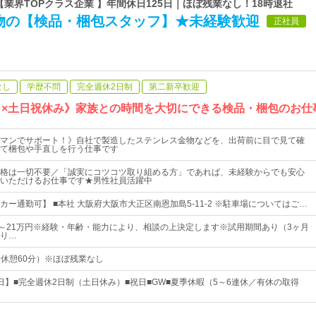
 【業界TOPクラス企業 】年間休日125日｜ほぼ残業なし！18時退社
物の【検品・梱包スタッフ】★未経験歓迎
正社員
なし
学歴不問
完全週休2日制
第二新卒歓迎
5日×土日祝休み》家族との時間を大切にできる検品・梱包のお仕
マンでサポート！》自社で製造したステンレス金物などを、出荷前に目で見て確
て梱包や手直しを行う仕事です
格は一切不要／「誠実にコツコツ取り組める方」であれば、未経験からでも安心
いただけるお仕事です★男性社員活躍中
ー通勤可】 ■本社 大阪府大阪市大正区南恩加島5-11-2 ※駐車場についてはご…
00円～21万円※経験・年齢・能力により、相談の上決定します※試用期間あり（3ヶ月
り…
0（休憩60分）※ほぼ残業なし
5日】■完全週休2日制（土日休み）■祝日■GW■夏季休暇（5～6連休／有休の取得