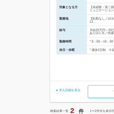
対象となる方
【未経験・第二新卒
ミュニケーション
勤務地
【転勤なし／UI
12…
給与
月給25万円～3
あり(3ヶ月／待
勤務時間
* 9：00～18：
休日・休暇
* 週休2日制 ※
求人詳細を見る
2
件
検索結果一覧
1〜2件目を表示