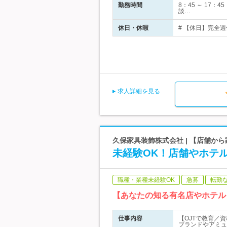
勤務時間
8：45 ～ 1
談…
休日・休暇
# 【休日】完全週
求人詳細を見る
久保家具装飾株式会社 | 【店舗か
未経験OK！店舗やホテ
職種・業種未経験OK
急募
転勤
【あなたの知る有名店やホテル
仕事内容
【OJTで教育／
ブランドやアミュ