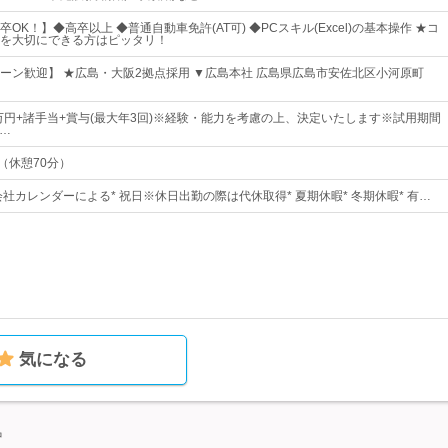
OK！】◆高卒以上 ◆普通自動車免許(AT可) ◆PCスキル(Excel)の基本操作 ★コ
を大切にできる方はピッタリ！
ターン歓迎】 ★広島・大阪2拠点採用 ▼広島本社 広島県広島市安佐北区小河原町
5万円+諸手当+賞与(最大年3回)※経験・能力を考慮の上、決定いたします※試用期間
遇…
00（休憩70分）
会社カレンダーによる* 祝日※休日出勤の際は代休取得* 夏期休暇* 冬期休暇* 有…
気になる
中