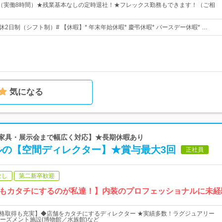
7：45（実働8時間）★残業基本なしの定時退社！★フレックス勤務もできます！（ご相
休2日制（シフト制）# 【休暇】* 年末年始休暇* 慶弔休暇* バースデー休暇* …
気になる
ら家具・展示会まで幅広く対応】★長期休暇あり
ルの【空間ディレクター】★賞与最大3回
正社員
なし
第二新卒歓迎
もカタチにするのが私達！】内装のプロフェッショナルに未経
資格取得も充実】◆店舗をカタチにするディレクター ★実績多数！ラグジュアリー
ーズメント施設(博物館／水族館)など