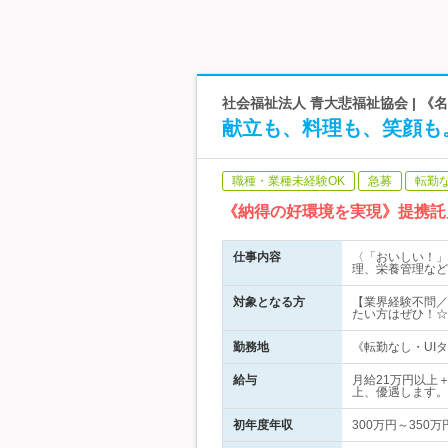
社会福祉法人 青大悲福祉協会 | 
献立も、料理も、笑顔も
職種・業種未経験OK
急募
転勤
《納得の好環境を実現》提携託
仕事内容
〈「おいしい！」
理、栄養管理など
対象となる方
【業界経験不問／
たい方はぜひ！☆
勤務地
《転勤なし・UI
給与
月給21万円以上
上、優遇します。
初年度年収
300万円～350万