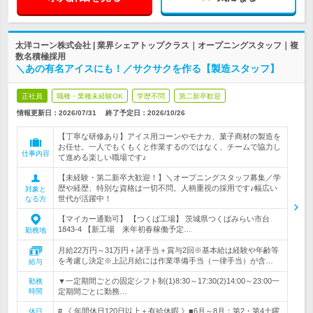
太洋コーン株式会社 | 業界シェアトップクラス｜オープニングスタッフ｜複
数名積極採用
＼あの有名アイスにも！／サクサクを作る【製造スタッフ】
正社員
職種・業種未経験OK
学歴不問
第二新卒歓迎
情報更新日：2026/07/31
終了予定日：
2026/10/26
【丁寧な研修あり】アイス用コーンやモナカ、菓子商材の製造を
お任せ。一人でもくもくと作業するのではなく、チームで協力し
仕事内容
て進める楽しい職場です♪
【未経験・第二新卒大歓迎！】＼オープニングスタッフ募集／学
歴や経歴、特別な資格は一切不問。人柄重視の採用です♪幅広い
対象と
世代が活躍中！
なる方
【マイカー通勤可】 【つくば工場】 茨城県つくばみらい市台
1843-4 【新工場 来年初春稼働予定…
勤務地
月給22万円～31万円＋諸手当＋賞与2回※基本給は経験や年齢等
を考慮し決定※上記月給には作業準備手当（一律手当）が含…
給与
▼一定期間ごとの固定シフト制(1)8:30～17:30(2)14:00～23:00一
勤務
時間
定期間ごとに勤務…
# 《 年間休日120日以上＋有給休暇 》■6月～8月：第2・第4土曜
休日