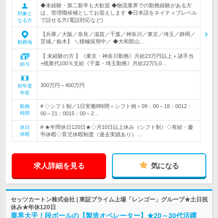
◆未経験・第二新卒も大歓迎 ◆物流業界での勤務経験がある方
は、管理職候補としてお迎えします ◆日本語をネイティブレベル
対象と
で話せる方(電話対応など)
なる方
【兵庫／大阪／奈良／滋賀／千葉／神奈川／東京／埼玉／静岡／
茨城／栃木】 ＼積極採用中／ ◆大和郡山…
勤務地
【 未経験の方 】《東京・神奈川勤務》月給23万円以上＋諸手当
+残業代100％支給《千葉・埼玉勤務》月給22万5,0…
給与
300万円～400万円
初年度
年収
# ◇シフト制／1日実働8時間＜シフト例＞09：00～18：0012：
勤務
時間
00～21：0015：00～2…
# ★年間休日120日★◇月10日以上休み（シフト制）◇有給・慶
休日
休暇
弔休暇◇育児休暇制度（過去実績あり）…
求人詳細を見る
気になる
セッツカートン株式会社 | 東証プライム上場「レンゴー」グループ★土日祝
休み★年休120日
業界大手！段ボールの【製造オペレーター】★20～30代活躍