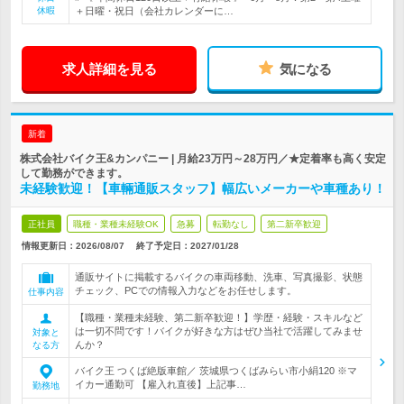
休暇
＋日曜・祝日（会社カレンダーに…
求人詳細を見る
気になる
新着
株式会社バイク王&カンパニー | 月給23万円～28万円／★定着率も高く安定
して勤務ができます。
未経験歓迎！【車輛通販スタッフ】幅広いメーカーや車種あり！
正社員
職種・業種未経験OK
急募
転勤なし
第二新卒歓迎
情報更新日：2026/08/07
終了予定日：
2027/01/28
通販サイトに掲載するバイクの車両移動、洗車、写真撮影、状態
チェック、PCでの情報入力などをお任せします。
仕事内容
【職種・業種未経験、第二新卒歓迎！】学歴・経験・スキルなど
は一切不問です！バイクが好きな方はぜひ当社で活躍してみませ
対象と
んか？
なる方
バイク王 つくば絶版車館／ 茨城県つくばみらい市小絹120 ※マ
イカー通勤可 【雇入れ直後】上記事…
勤務地