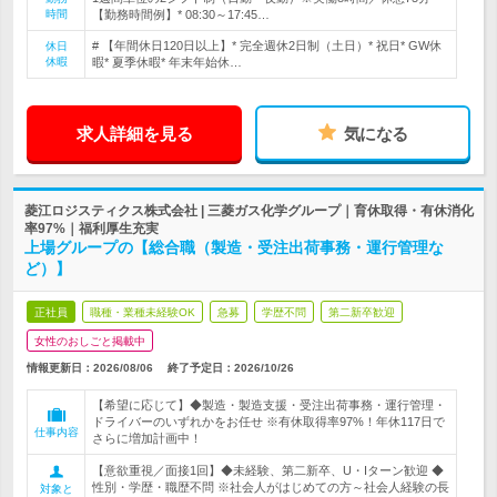
時間
【勤務時間例】* 08:30～17:45…
# 【年間休日120日以上】* 完全週休2日制（土日）* 祝日* GW休
休日
休暇
暇* 夏季休暇* 年末年始休…
求人詳細を見る
気になる
菱江ロジスティクス株式会社 | 三菱ガス化学グループ｜育休取得・有休消化
率97%｜福利厚生充実
上場グループの【総合職（製造・受注出荷事務・運行管理な
ど）】
正社員
職種・業種未経験OK
急募
学歴不問
第二新卒歓迎
女性のおしごと掲載中
情報更新日：2026/08/06
終了予定日：
2026/10/26
【希望に応じて】◆製造・製造支援・受注出荷事務・運行管理・
ドライバーのいずれかをお任せ ※有休取得率97%！年休117日で
仕事内容
さらに増加計画中！
【意欲重視／面接1回】◆未経験、第二新卒、U・Iターン歓迎 ◆
性別・学歴・職歴不問 ※社会人がはじめての方～社会人経験の長
対象と