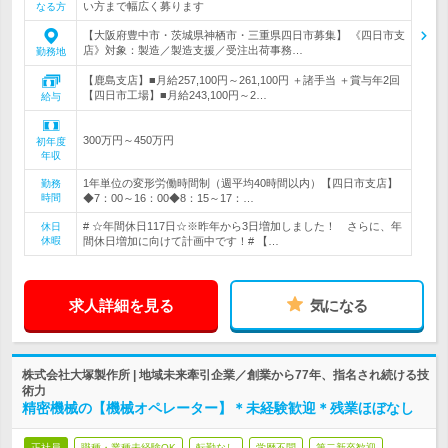
い方まで幅広く募ります
なる方
【大阪府豊中市・茨城県神栖市・三重県四日市募集】 《四日市支
店》対象：製造／製造支援／受注出荷事務…
勤務地
【鹿島支店】■月給257,100円～261,100円 ＋諸手当 ＋賞与年2回
【四日市工場】■月給243,100円～2…
給与
300万円～450万円
初年度
年収
1年単位の変形労働時間制（週平均40時間以内）【四日市支店】
勤務
時間
◆7：00～16：00◆8：15～17：…
# ☆年間休日117日☆※昨年から3日増加しました！ さらに、年
休日
休暇
間休日増加に向けて計画中です！# 【…
求人詳細を見る
気になる
株式会社大塚製作所 | 地域未来牽引企業／創業から77年、指名され続ける技
術力
精密機械の【機械オペレーター】＊未経験歓迎＊残業ほぼなし
正社員
職種・業種未経験OK
転勤なし
学歴不問
第二新卒歓迎