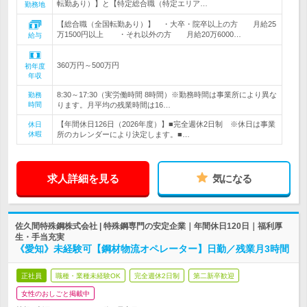
転勤あり）】と【特定総合職（特定エリア…
勤務地
【総合職（全国転勤あり）】 ・大卒・院卒以上の方 月給25
万1500円以上 ・それ以外の方 月給20万6000…
給与
360万円～500万円
初年度
年収
8:30～17:30（実労働時間 8時間）※勤務時間は事業所により異な
勤務
時間
ります。月平均の残業時間は16…
【年間休日126日（2026年度）】■完全週休2日制 ※休日は事業
休日
休暇
所のカレンダーにより決定します。■…
求人詳細を見る
気になる
佐久間特殊鋼株式会社 | 特殊鋼専門の安定企業｜年間休日120日｜福利厚
生・手当充実
《愛知》未経験可【鋼材物流オペレーター】日勤／残業月3時間
正社員
職種・業種未経験OK
完全週休2日制
第二新卒歓迎
女性のおしごと掲載中