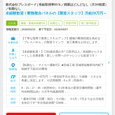
株式会社プレスボード | 有給取得率95％／残業ほどんどなし（月3H程度）
／転勤なし
未経験歓迎！断熱複合パネルの【製造スタッフ】月給28万円～
正社員
職種・業種未経験OK
転勤なし
学歴不問
第二新卒歓迎
情報更新日：2026/03/10
終了予定日：
2026/09/07
【丁寧な指導で着実にスキルアップ】建物の断熱性能を高める
「プレスパネル」の製造ラインで、加工業務をお任せします。
仕事内容
【未経験歓迎！】◎60歳未満の方* ◎高卒以上／未経験からスタ
対象と
ートした先輩多数！新しい分野へのチャレンジも歓迎です！
なる方
【転勤なし・マイカー通勤可】 ■茨城工場 茨城県稲敷郡河内町下
加納字下組2215番地
勤務地
月給 28万円～43万円（一律支給手当を含む）※経験・スキルを
考慮し決定します。※試用期間：6ヵ月（同条件）
給与
8：15～17：45（休憩90分）※1年単位の変形労働時間制（週平
勤務
時間
均40時間以内）※月平均残業時間：…
* 週休2日制（日曜・祝日・その他） ※1月～7月までは土日祝完
休日
休暇
全休日です* 年次有給休暇* GW休…