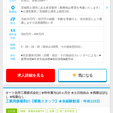
社員も、多数活躍中！
なる方
茨城県土浦市にある各営業所（勤務地は希望を考慮いたします）
■土浦営業所／茨城県土浦市上坂田145…
勤務地
月給23万円～30万円※経験・年齢を考慮の上、当社規定により優
遇します※試用期間3ヶ月
給与
300万円～400万円
初年度
年収
勤務
9：00～18：00（昼休み1時間、その他休憩20分）
時間
■完全週休2日制（日曜・祝日・その他会社カレンダーによる）■
休日
休暇
夏季休暇■年末年始休暇■有給休暇■慶弔休…
求人詳細を見る
気になる
オート化学工業株式会社 | ★昨年賞与は6ヵ月分 ★土日祝休み ★残業ほぼな
し ★転勤なし
工業用接着剤の【業務スタッフ】★未経験歓迎・年休123日
正社員
職種・業種未経験OK
急募
第二新卒歓迎