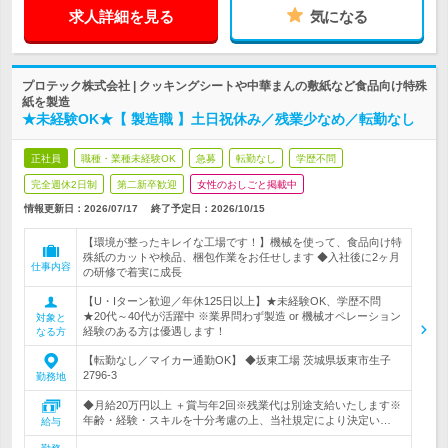
求人詳細を見る
気になる
プロテック株式会社 | クッキングシートや中華まんの敷紙など食品向け特殊
紙を製造
★未経験OK★【 製造職 】土日祝休み／残業少なめ／転勤なし
正社員
職種・業種未経験OK
急募
転勤なし
学歴不問
完全週休2日制
第二新卒歓迎
女性のおしごと掲載中
情報更新日：2026/07/17
終了予定日：
2026/10/15
【環境が整ったキレイな工場です！】機械を使って、食品向け特
殊紙のカットや検品、梱包作業をお任せします ◆入社後に2ヶ月
仕事内容
の研修で着実に成長
【U・Iターン歓迎／年休125日以上】★未経験OK、学歴不問
★20代～40代が活躍中 ※業界問わず製造 or 機械オペレーション
対象と
経験のある方は優遇します！
なる方
【転勤なし／マイカー通勤OK】 ◆坂東工場 茨城県坂東市生子
2796-3
勤務地
◆月給20万円以上 ＋賞与年2回※残業代は別途支給いたします※
年齢・経験・スキルを十分考慮の上、当社規定により決定い…
給与