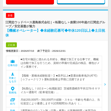
新着
江間忠ウッドベース鹿島株式会社 | ＜転勤なし＞創業100年超の江間忠グル
ープ／安定基盤が魅力
【機械オペレーター】◆未経験応募可◆年休120日以上◆土日祝
休
正社員
情報更新日：2026/07/10
終了予定日：
2026/12/31
■住宅や施設に使われる木材を、機械で加工する仕事です。機械
は自動で加工を行うため、資材の準備や完成品の検品、梱包がメ
仕事内容
イン業務です。
【職種・業種未経験歓迎！】■高卒以上■普通自動車免許(AT可)
対象と
│☆フォークリフト運転技能者は早期に活躍できます
なる方
【転勤なし！UIJターン転職歓迎】 茨城県鹿嶋市平井2276-8 ※マ
イカー通勤可（駐車場完備）…
勤務地
月給200,000円～350,000円※経験・スキル・年齢を考慮の上、当
社規定により優遇します※試用期間3か月あり（…
給与
1週間単位の2シフト制（日勤・夜勤）※実働8時間／休憩75分
勤務