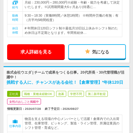
月給：230,000円～280,000円※経験・年齢・能力を考慮して決定
いたします。※試用期間最大6ヶ月あり(待遇に…
給与
9:30～18:30（実働8時間／休憩1時間） ※時間外労働の有無：有
勤務
時間
（月平均5時間程度）
# 年間休日120日シフト制※最低月10日以上休み※シフト制のた
休日
休暇
め休日は不定期となります。年間有給休…
求人詳細を見る
気になる
株式会社ウエダ | チームで成果をつくる仕事。20代所長・30代管理職が活
躍中！
挑戦する人に、チャンスがある会社！【倉庫管理】*年休120日
正社員
職種・業種未経験OK
急募
学歴不問
第二新卒歓迎
女性のおしごと掲載中
情報更新日：2026/07/28
終了予定日：
2026/08/27
物流を支える現場の中心メンバーとして活躍！倉庫内での入出荷
管理、在庫管理、ピッキング、製造・ライン管理、所属従業員の
仕事内容
シフト管理・育成など。