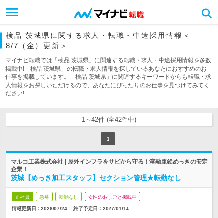
検品 茨城県に関する求人・転職・中途採用情報＜
8/7（金）更新＞
マイナビ転職では「検品 茨城県」に関連する転職・求人・中途採用情報を多数
掲載中!「検品 茨城県」の転職・求人情報を探しているあなたにおすすめのお
仕事を掲載しています。「検品 茨城県」に関連するキーワードからも転職・求
人情報をお探しいただけるので、あなたにぴったりのお仕事を見つけてみてく
ださい!
1～42件 (全42件中)
1
マルコ工業株式会社 | 屋外インフラをサビから守る！溶融亜鉛めっきの安定
企業！
茨城【めっき加工スタッフ】セクション管理★転勤なし
正社員
急募
転勤なし
女性のおしごと掲載中
情報更新日：2026/07/24
終了予定日：
2027/01/14