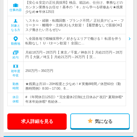
【安心＆安定の正社員採用】検品、箱詰め、仕分け、事務などの
カンタン業務をお任せ！基本の「キ」から学べる研修あり★残業
仕事内容
少なめ★年休125日
＼スキル・経験・転職回数・ブランク不問／ 正社員デビュー・フ
リーター・離職中・主婦(夫)も大歓迎！【履歴書なしで面接OK】
対象と
スグ働きたい方もぜひ♪
なる方
＼全国各地で積極採用中／ 好きなエリアで働ける！ 転居を伴う
転勤なし！ U・Iターン歓迎！ 全国に…
勤務地
月給18万円～28万円【 東京／千葉／神奈川 】月給23万円～28万
円【 大阪／埼玉 】月給21万円～26万円【 茨…
給与
250万円～350万円
初年度
年収
★残業は月10～20H程度と少なめ！# 実働8時間／休憩60分《勤
勤務
時間
務時間例》8:00～17:00、8…
# 《年間休日125日》* 完全週休2日制(土日休み)* 祝日* 夏期休暇*
休日
休暇
年末年始休暇* 有給休…
求人詳細を見る
気になる