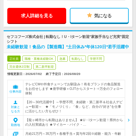
求人詳細を見る
気になる
セフコフーズ株式会社 | 転勤なし！U・Iターン歓迎*家族手当など充実*固定
シフト
未経験歓迎！食品の【製造職】*土日休み*年休120日*若手活躍中
正社員
職種・業種未経験OK
急募
転勤なし
学歴不問
完全週休2日制
第二新卒歓迎
情報更新日：2026/07/02
終了予定日：
2026/08/20
テレビCMや外食チェーンでお馴染み！有名ブランドの食品製造
をお任せします ★座学研修＋OJTからスタート⇒万全のフォロー
仕事内容
体制
【20～30代活躍中】～学歴不問、未経験・第二新卒＆社会人デビ
ュー歓迎～ ★「モノづくり」「食」など、自分の“好き”を仕事
対象と
に活かしたい方もぜひ！
なる方
【龍ヶ崎市から転勤はありません】 ★U・Iターン歓迎！県外から
の入社実績あり ★マイカー・バイク・…
勤務地
月給21万円～35万円＋各種手当＋賞与年2回※経験・能力・年齢