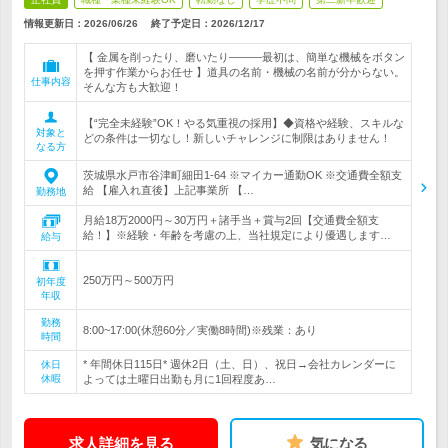
情報更新日：2026/06/26
終了予定日：
2026/12/17
【 金属を削ったり、磨いたり―――最初は、簡単な機械をボタン
を押す作業からお任せ 】道具の名前・機械の名前が分からない。
仕事内容
そんな方も大歓迎！
【“完全未経験”OK！やる気重視の採用】◆資格や経験、スキルな
対象と
どの条件は一切なし！新しいチャレンジに制限はありません！
なる方
茨城県水戸市谷津町細田1-64 ※マイカー通勤OK ※交通費全額支
給 【雇入れ直後】上記事業所 【…
勤務地
月給18万2000円～30万円＋諸手当＋賞与2回【交通費全額支
給！】※経験・年齢を考慮の上、当社規定により優遇します…
給与
250万円～500万円
初年度
年収
勤務
8:00~17:00(休憩60分／実働8時間)※残業：あり
時間
* 年間休日115日* 週休2日（土、日）、祝日→会社カレンダーに
休日
休暇
よっては土曜日出勤も月に1回程度あ…
求人詳細を見る
気になる