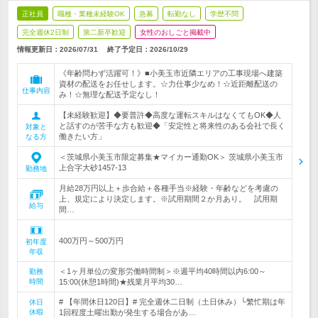
正社員
職種・業種未経験OK
急募
転勤なし
学歴不問
完全週休2日制
第二新卒歓迎
女性のおしごと掲載中
情報更新日：2026/07/31
終了予定日：
2026/10/29
《年齢問わず活躍可！》■小美玉市近隣エリアの工事現場へ建築
資材の配送をお任せします。☆力仕事少なめ！☆近距離配送の
仕事内容
み！☆無理な配送予定なし！
【未経験歓迎】◆要普許◆高度な運転スキルはなくてもOK◆人
と話すのが苦手な方も歓迎◆「安定性と将来性のある会社で長く
対象と
働きたい方」
なる方
＜茨城県小美玉市限定募集★マイカー通勤OK＞ 茨城県小美玉市
上合字大砂1457-13
勤務地
月給28万円以上＋歩合給＋各種手当※経験・年齢などを考慮の
上、規定により決定します。※試用期間２か月あり。 試用期
給与
間…
400万円～500万円
初年度
年収
＜1ヶ月単位の変形労働時間制＞※週平均40時間以内6:00～
勤務
時間
15:00(休憩1時間)★残業月平均30…
# 【年間休日120日】# 完全週休二日制（土日休み）└繁忙期は年
休日
休暇
1回程度土曜出勤が発生する場合があ…