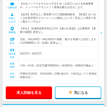
【社会インフラをサビから守る】めっき加工における各種業務
や、メンバーのマネジメント業務全般をお任せします。
仕事内容
【必須】高卒以上／製造業での工場勤務経験者 【歓迎】ゆくゆ
くは生産管理やマネジメントに挑戦したい方／安定した環境で長
対象と
く働きたい方など
なる方
【本社】 茨城県坂東市馬立1274 【雇入れ直後】上記事業所 【変
更の範囲】変更なし
勤務地
月給：300,000円～360,000円※経験、能力を考慮の上決定します
※試用期間3ヶ月（待遇に変更なし）
給与
420万円～500万円
初年度
年収
勤務
7:00～16:00（所定労働7時間30分／休憩90分）時間外労働あり
時間
年間休日100日・月8日休制（日曜+他1日）※休日はシフト制有給
休日
休暇
休暇10日～
求人詳細を見る
気になる