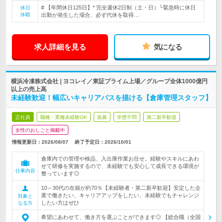
# 【年間休日125日】* 完全週休2日制（土・日）└緊急時に休日
休日
休暇
出勤が発生した場合、必ず代休を取得…
求人詳細を見る
気になる
横浜冷凍株式会社 | ヨコレイ／東証プライム上場／グループ全体1000億円
以上の売上高
未経験歓迎！幅広いキャリアパスを描ける【倉庫管理スタッフ】
正社員
職種・業種未経験OK
急募
学歴不問
第二新卒歓迎
女性のおしごと掲載中
情報更新日：2026/08/07
終了予定日：
2026/10/01
倉庫内での管理や検品、入出庫作業お任せ。経験やスキルにあわ
せて研修を実施するので、未経験でも安心して成長できる環境が
仕事内容
整っています◎
10～30代の在籍が約70％【未経験者・第二新卒歓迎】安定した企
業で働きたい、キャリアアップをしたい、未経験でもチャレンジ
対象と
したい方はぜひ
なる方
希望にあわせて、働き方を選ぶことができます◎ 【総合職（全国