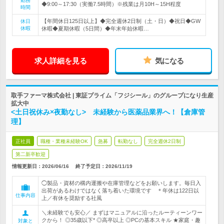
勤務
◆9:00～17:30（実働7.5時間）※残業は月10H～15H程度
時間
【年間休日125日以上】◆完全週休2日制（土・日）◆祝日◆GW
休日
休暇
休暇◆夏期休暇（5日間）◆年末年始休暇…
求人詳細を見る
気になる
取手ファーマ株式会社 | 東証プライム「フジシール」のグループになり生産
拡大中
<土日祝休み×夜勤なし> 未経験から医薬品業界へ！【倉庫管
理】
正社員
職種・業種未経験OK
急募
転勤なし
完全週休2日制
第二新卒歓迎
情報更新日：2026/06/16
終了予定日：
2026/11/19
◯製品・資材の構内運搬や在庫管理などをお願いします。毎日入
出荷があるわけではなく落ち着いた環境です ＊年休は122日以
仕事内容
上／有休を奨励する社風
＼未経験でも安心／ まずはマニュアルに沿ったルーティーンワー
クから！ ◎35歳以下* ◎高卒以上 ◎PCの基本スキル ★家庭・趣
対象と