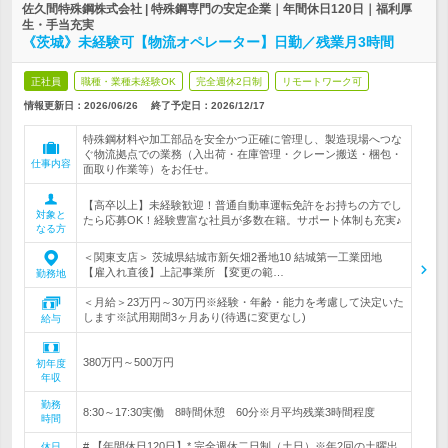
佐久間特殊鋼株式会社 | 特殊鋼専門の安定企業｜年間休日120日｜福利厚
生・手当充実
《茨城》未経験可【物流オペレーター】日勤／残業月3時間
正社員
職種・業種未経験OK
完全週休2日制
リモートワーク可
情報更新日：2026/06/26
終了予定日：
2026/12/17
特殊鋼材料や加工部品を安全かつ正確に管理し、製造現場へつな
ぐ物流拠点での業務（入出荷・在庫管理・クレーン搬送・梱包・
仕事内容
面取り作業等）をお任せ。
【高卒以上】未経験歓迎！普通自動車運転免許をお持ちの方でし
対象と
たら応募OK！経験豊富な社員が多数在籍。サポート体制も充実♪
なる方
＜関東支店＞ 茨城県結城市新矢畑2番地10 結城第一工業団地
【雇入れ直後】上記事業所 【変更の範…
勤務地
＜月給＞23万円～30万円※経験・年齢・能力を考慮して決定いた
します※試用期間3ヶ月あり(待遇に変更なし)
給与
380万円～500万円
初年度
年収
勤務
8:30～17:30実働 8時間休憩 60分※月平均残業3時間程度
時間
# 【年間休日120日】* 完全週休二日制（土日）※年2回の土曜出
休日