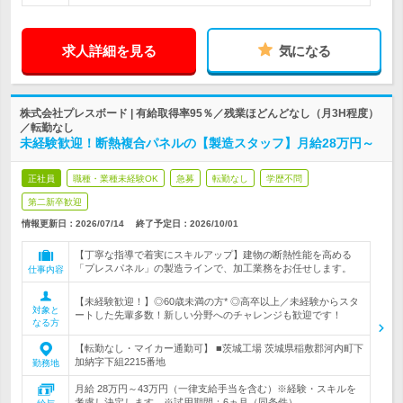
求人詳細を見る
気になる
株式会社プレスボード | 有給取得率95％／残業ほどんどなし（月3H程度）
／転勤なし
未経験歓迎！断熱複合パネルの【製造スタッフ】月給28万円～
正社員
職種・業種未経験OK
急募
転勤なし
学歴不問
第二新卒歓迎
情報更新日：2026/07/14
終了予定日：
2026/10/01
【丁寧な指導で着実にスキルアップ】建物の断熱性能を高める
「プレスパネル」の製造ラインで、加工業務をお任せします。
仕事内容
【未経験歓迎！】◎60歳未満の方* ◎高卒以上／未経験からスタ
対象と
ートした先輩多数！新しい分野へのチャレンジも歓迎です！
なる方
【転勤なし・マイカー通勤可】 ■茨城工場 茨城県稲敷郡河内町下
加納字下組2215番地
勤務地
月給 28万円～43万円（一律支給手当を含む）※経験・スキルを
考慮し決定します。※試用期間：6ヵ月（同条件）