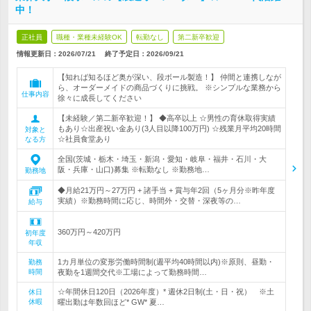
中！
正社員
職種・業種未経験OK
転勤なし
第二新卒歓迎
情報更新日：2026/07/21
終了予定日：
2026/09/21
【知れば知るほど奥が深い、段ボール製造！】 仲間と連携しなが
ら、オーダーメイドの商品づくりに挑戦。 ※シンプルな業務から
仕事内容
徐々に成長してください
【未経験／第二新卒歓迎！】 ◆高卒以上 ☆男性の育休取得実績
もあり☆出産祝い金あり(3人目以降100万円) ☆残業月平均20時間
対象と
☆社員食堂あり
なる方
全国(茨城・栃木・埼玉・新潟・愛知・岐阜・福井・石川・大
阪・兵庫・山口)募集 ※転勤なし ※勤務地…
勤務地
◆月給21万円～27万円 + 諸手当 + 賞与年2回（5ヶ月分※昨年度
実績）※勤務時間に応じ、時間外・交替・深夜等の…
給与
360万円～420万円
初年度
年収
1カ月単位の変形労働時間制(週平均40時間以内)※原則、昼勤・
勤務
時間
夜勤を1週間交代※工場によって勤務時間…
☆年間休日120日（2026年度）* 週休2日制(土・日・祝） ※土
休日
休暇
曜出勤は年数回ほど* GW* 夏…