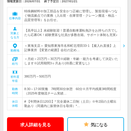
情報更新日：2026/07/31
終了予定日：
2027/01/21
特殊鋼材料や加工部品を安全かつ正確に管理し、製造現場へつな
ぐ物流拠点での業務（入出荷・在庫管理・クレーン搬送・検品・
仕事内容
品質管理等）をお任せ。
【高卒以上】未経験歓迎！普通自動車運転免許をお持ちの方でし
対象と
たら応募OK！経験豊富な社員が多数在籍。サポート体制も充実♪
なる方
＜東海支店＞ 愛知県東海市名和町北埋田33-1 【雇入れ直後】上
記事業所 【変更の範囲】会社の定め…
勤務地
＜月給＞23万円～30万円※経験・年齢・能力を考慮して決定いた
します※試用期間3ヶ月あり(待遇に変更なし)
給与
380万円～500万円
初年度
年収
8:30～17:00実働 7時間30分休憩 60分※月平均残業3時間程度
勤務
時間
（2025年度物流チーム実績…
# 【年間休日120日】* 完全週休二日制（土日）※年2回の土曜出
休日
休暇
勤あり（同週内に振替休日を取得）*…
求人詳細を見る
気になる