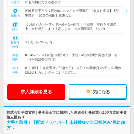
味も大切にできる働き方
なる方
茨城県取手市小文間5662 ※マイカー通勤可 【雇入れ直後】上記
事業所 【変更の範囲】変更なし
勤務地
【 月給25万円～35万円+諸手当+賞与 】※経験・年齢を考慮の
上、当社規定により決定します。※試用期間3～6ヶ月(…
給与
300万円～350万円
初年度
年収
# 8:45～17:20(実働7時間50分）休憩：45分時間外労働有無：有
勤務
時間
（月平均20時間程度）
# 【 休日 】完全週休2日制(土日)、祝日＊年間休日122日／年間休
休日
休暇
日は会社カレンダーにより規定#…
求人詳細を見る
気になる
株式会社平成貨物 | ◆小美玉市に根差した運送会社◆残業代100％支給◆資
格支援あり
大手と取引！【配送ドライバー】未経験OK*土日祝休み*月給28
万～