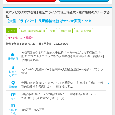
東洋メビウス株式会社 | 東証プライム市場上場企業・東洋製罐のグループ会
社
【大型ドライバー】長距離輸送ほぼナシ★実働7.75ｈ
正社員
職種・業種未経験OK
急募
学歴不問
第二新卒歓迎
女性のおしごと掲載中
情報更新日：2026/07/27
終了予定日：
2026/08/20
★包装容器や飲料製品を大手飲料メーカーなどのお客様先工場へ
配送|デジタルタコグラフ等の安全機器を装備|年休120日|面接1回|
仕事内容
平均勤続15年
＼40～60代活躍中／■学歴不問■大型免許必須■未経験・ブランク
対象と
歓迎
なる方
全国の各拠点 ※マイカー、バイク通勤OK（駐車場を完備） ※希
望の勤務地を考慮します。 ※面接の案…
勤務地
月給制200,827円（基本給193,827円・資格手当7,000円）～
230,000円（基本給223,000円・資…
給与
360万円～500万円
初年度
年収