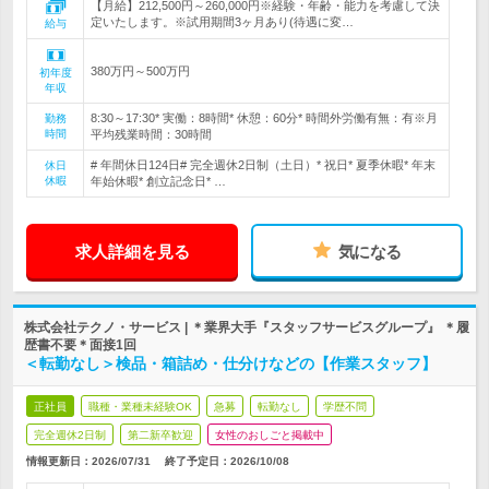
【月給】212,500円～260,000円※経験・年齢・能力を考慮して決
定いたします。※試用期間3ヶ月あり(待遇に変…
給与
380万円～500万円
初年度
年収
8:30～17:30* 実働：8時間* 休憩：60分* 時間外労働有無：有※月
勤務
時間
平均残業時間：30時間
# 年間休日124日# 完全週休2日制（土日）* 祝日* 夏季休暇* 年末
休日
休暇
年始休暇* 創立記念日* …
求人詳細を見る
気になる
株式会社テクノ・サービス | ＊業界大手『スタッフサービスグループ』 ＊履
歴書不要＊面接1回
＜転勤なし＞検品・箱詰め・仕分けなどの【作業スタッフ】
正社員
職種・業種未経験OK
急募
転勤なし
学歴不問
完全週休2日制
第二新卒歓迎
女性のおしごと掲載中
情報更新日：2026/07/31
終了予定日：
2026/10/08