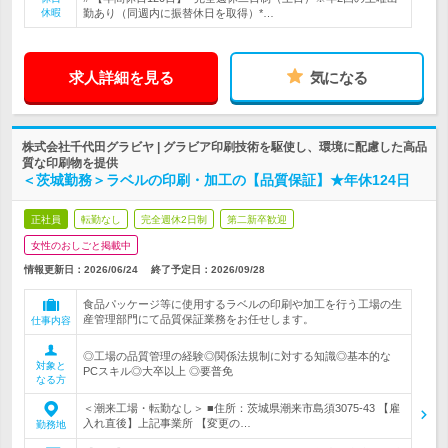
休暇
勤あり（同週内に振替休日を取得）*…
求人詳細を見る
気になる
株式会社千代田グラビヤ | グラビア印刷技術を駆使し、環境に配慮した高品
質な印刷物を提供
＜茨城勤務＞ラベルの印刷・加工の【品質保証】★年休124日
正社員
転勤なし
完全週休2日制
第二新卒歓迎
女性のおしごと掲載中
情報更新日：2026/06/24
終了予定日：
2026/09/28
食品パッケージ等に使用するラベルの印刷や加工を行う工場の生
産管理部門にて品質保証業務をお任せします。
仕事内容
◎工場の品質管理の経験◎関係法規制に対する知識◎基本的な
対象と
PCスキル◎大卒以上 ◎要普免
なる方
＜潮来工場・転勤なし＞ ■住所：茨城県潮来市島須3075-43 【雇
入れ直後】上記事業所 【変更の…
勤務地