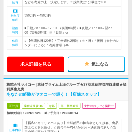
などを考慮の上、決定します。※残業代は1分単位で100…
給与
350万円～450万円
初年度
年収
■日勤／8：00～17：00（実働8時間）■夜勤／17：00～翌2：
勤務
時間
00（実働8時間）※「日勤」or…
# 【年間休日120日】* 完全週休2日制（土・日）* 祝日（会社カレ
休日
休暇
ンダーによる）* 有給休暇（半…
求人詳細を見る
気になる
株式会社ヤオコー | 東証プライム上場グループ★37期連続増収増益達成★福
利厚生充実
あなたの経験がヤオコーで輝く！【店舗スタッフ】
正社員
業種未経験OK
急募
第二新卒歓迎
女性のおしごと掲載中
情報更新日：2026/07/28
終了予定日：
2026/09/14
【幅広いキャリアパスあり】生鮮部門の担当者として接客、食品
加工などをお任せ。☆賞与年平均4.4か月分＋決算賞与あり☆安
仕事内容
定企業で更なる飛躍を！