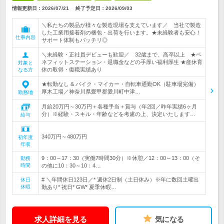
情報更新日：2026/07/21
終了予定日：
2026/09/03
＼私たちの製品が様々な製造現場を支えています／ 当社で製造
した工業用接着剤の梱包・出荷を行います。★未経験者も安心！
仕事内容
サポート体制もバッチリ◎
＼未経験・正社員デビューも歓迎／ 32歳まで、高卒以上 ★ベ
ネフィットステーション・退職金などの手厚い福利厚生 ★産休育
対象と
休の取得・復職実績あり
なる方
★転勤なし & バイク・マイカー・自転車通勤OK（駐車場完備）
厚木工場／神奈川県愛甲郡愛川町中津…
勤務地
月給20万円～30万円＋各種手当＋賞与（年2回／昨年実績6ヶ月
分）※経験・スキル・年齢などを考慮の上、決定いたします…
給与
340万円～480万円
初年度
年収
9：00～17：30（実働7時間30分）※休憩／12：00～13：00（そ
勤務
時間
の他に10：30～10：4…
# ＼年間休日123日／* 週休2日制（土日休み）※年に数回土曜出
休日
休暇
勤あり* 祝日* GW* 夏季休暇…
求人詳細を見る
気になる