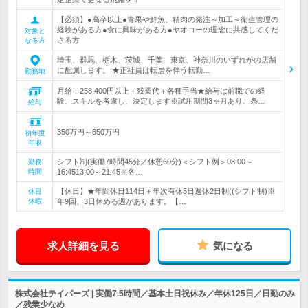
【必須】●高卒以上●青果や鮮魚、精肉の発注～加工～衛生管理の
経験がある方●食に興味がある方●ヤオコーの理念に共感してくだ
対象と
さる方
なる方
埼玉、群馬、栃木、茨城、千葉、東京、神奈川のいずれかの店舗
に配属します。 ★正社員は転居を伴う転勤…
勤務地
月給：258,400円以上＋残業代＋各種手当★給与は前職での経
験、スキルを考慮し、決定します※試用期間3ヶ月あり。条…
給与
350万円～650万円
初年度
年収
シフト制(実働7時間45分／休憩60分)＜シフト例＞08:00～
勤務
時間
16:4513:00～21:45※各…
【休日】★年間休日114日＋年次有休5日週休2日制((シフト制)※
休日
休暇
年9回、3日休める週があります。【…
求人詳細を見る
気になる
株式会社テイパーズ | 実働7.5時間／基本土日祝休み／年休125日／日勤のみ
／残業少なめ