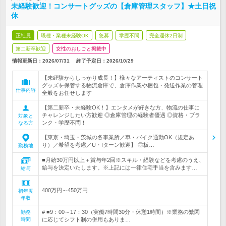
未経験歓迎！コンサートグッズの【倉庫管理スタッフ】★土日祝
休
正社員
職種・業種未経験OK
急募
学歴不問
完全週休2日制
第二新卒歓迎
女性のおしごと掲載中
情報更新日：2026/07/31
終了予定日：
2026/10/29
【未経験からしっかり成長！】様々なアーティストのコンサート
グッズを保管する物流倉庫で、倉庫作業や梱包・発送作業の管理
仕事内容
全般をお任せします
【第二新卒・未経験OK！】エンタメが好きな方、物流の仕事に
チャレンジしたい方歓迎 ◎倉庫管理の経験者優遇 ◎資格・ブラ
対象と
ンク・学歴不問！
なる方
【東京・埼玉・茨城の各事業所／車・バイク通勤OK（規定あ
り）／希望を考慮／U・Iターン歓迎】 ◎板…
勤務地
■月給30万円以上＋賞与年2回※スキル・経験などを考慮のうえ、
給与を決定いたします。※上記には一律住宅手当を含みます…
給与
400万円～450万円
初年度
年収
# ■9：00～17：30（実働7時間30分・休憩1時間）※業務の繁閑
勤務
時間
に応じてシフト制の併用もありま…