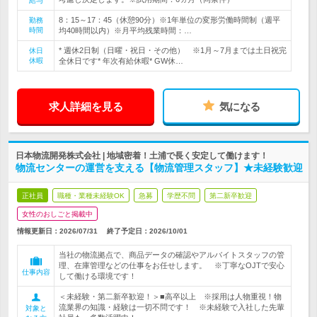
給与
8：15～17：45（休憩90分）※1年単位の変形労働時間制（週平
勤務
時間
均40時間以内）※月平均残業時間：…
* 週休2日制（日曜・祝日・その他） ※1月～7月までは土日祝完
休日
休暇
全休日です* 年次有給休暇* GW休…
求人詳細を見る
気になる
日本物流開発株式会社 | 地域密着！土浦で長く安定して働けます！
物流センターの運営を支える【物流管理スタッフ】★未経験歓迎
正社員
職種・業種未経験OK
急募
学歴不問
第二新卒歓迎
女性のおしごと掲載中
情報更新日：2026/07/31
終了予定日：
2026/10/01
当社の物流拠点で、商品データの確認やアルバイトスタッフの管
理、在庫管理などの仕事をお任せします。 ※丁寧なOJTで安心
仕事内容
して働ける環境です！
＜未経験・第二新卒歓迎！＞■高卒以上 ※採用は人物重視！物
流業界の知識・経験は一切不問です！ ※未経験で入社した先輩
対象と