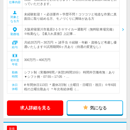
仕事内容
っていただきます。
未経験歓迎！＜必須要件＞学歴不問！コツコツと地道な作業に真
対象と
面目に取り組める方、モノづくりに興味がある方
なる方
大阪府寝屋川市葛原2-1-3 ※マイカー通勤可（無料駐車場完備）
※転勤なし 【雇入れ直後】上記事…
勤務地
月給20万円～30万円 ＋ 諸手当 ※経験・年齢・資格など考慮し優
遇いたします※試用期間6ヶ月あり（待遇の変更なし）
給与
300万円～400万円
初年度
年収
シフト制（実働8時間／休憩1時間10分） 時間外労働有無：あり
勤務
時間
▼シフト例・07:55～17:05 ・…
# 年間休日113日 ＊週休2日制（土曜日・日曜日・祝日）※年6回
休日
休暇
程の土曜出勤あり ＊年次有給休暇（…
求人詳細を見る
気になる
新着