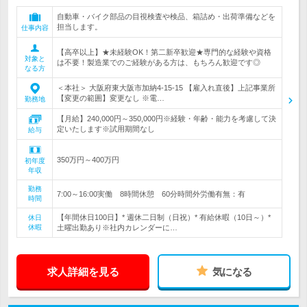
自動車・バイク部品の目視検査や検品、箱詰め・出荷準備などを
担当します。
仕事内容
【高卒以上】★未経験OK！第二新卒歓迎★専門的な経験や資格
対象と
は不要！製造業でのご経験がある方は、もちろん歓迎です◎
なる方
＜本社＞ 大阪府東大阪市加納4-15-15 【雇入れ直後】上記事業所
【変更の範囲】変更なし ※電…
勤務地
【月給】240,000円～350,000円※経験・年齢・能力を考慮して決
定いたします※試用期間なし
給与
350万円～400万円
初年度
年収
勤務
7:00～16:00実働 8時間休憩 60分時間外労働有無：有
時間
【年間休日100日】* 週休二日制（日祝）* 有給休暇（10日～）*
休日
休暇
土曜出勤あり※社内カレンダーに…
求人詳細を見る
気になる