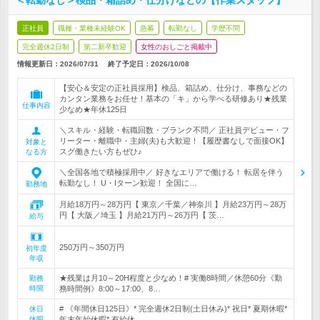
＜転勤なし＞検品・箱詰め・仕分けなどの【作業スタッフ】
正社員
職種・業種未経験OK
急募
転勤なし
学歴不問
完全週休2日制
第二新卒歓迎
女性のおしごと掲載中
情報更新日：2026/07/31
終了予定日：
2026/10/08
【安心＆安定の正社員採用】検品、箱詰め、仕分け、事務などの
カンタン業務をお任せ！基本の「キ」から学べる研修あり★残業
仕事内容
少なめ★年休125日
＼スキル・経験・転職回数・ブランク不問／ 正社員デビュー・フ
リーター・離職中・主婦(夫)も大歓迎！【履歴書なしで面接OK】
対象と
スグ働きたい方もぜひ♪
なる方
＼全国各地で積極採用中／ 好きなエリアで働ける！ 転居を伴う
転勤なし！ U・Iターン歓迎！ 全国に…
勤務地
月給18万円～28万円【 東京／千葉／神奈川 】月給23万円～28万
円【 大阪／埼玉 】月給21万円～26万円【 茨…
給与
250万円～350万円
初年度
年収
★残業は月10～20H程度と少なめ！# 実働8時間／休憩60分《勤
勤務
時間
務時間例》8:00～17:00、8…
# 《年間休日125日》* 完全週休2日制(土日休み)* 祝日* 夏期休暇*
休日
休暇
年末年始休暇* 有給休…