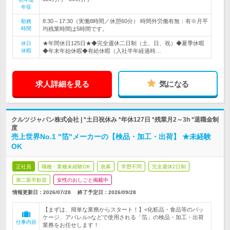
年収
8:30～17:30（実働8時間／休憩60分） 時間外労働有無：有※月平
勤務
時間
均残業時間は5時間です。
★年間休日125日★◆完全週休二日制（土、日、祝）◆夏季休暇
休日
休暇
◆年末年始休暇◆有給休暇（入社半年経過時…
求人詳細を見る
気になる
クルツジャパン株式会社 | *土日祝休み *年休127日 *残業月2～3h *退職金制
度
売上世界No.1 "箔"メーカーの【検品・加工・出荷】 ★未経験
OK
正社員
職種・業種未経験OK
急募
学歴不問
完全週休2日制
第二新卒歓迎
女性のおしごと掲載中
情報更新日：2026/07/28
終了予定日：
2026/09/28
【まずは、簡単な業務からスタート！】<化粧品・食品等のパッ
ケージ、アパレル>などで使用される「箔」の検品・加工・出荷
仕事内容
業務をお任せします！