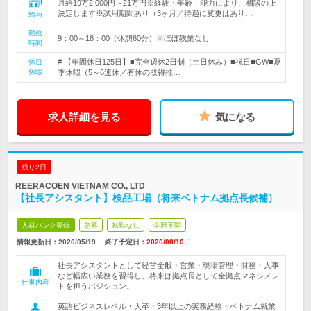
月給19万2,000円～21万円※経験・年齢・能力により、相談の上
決定します※試用期間あり（3ヶ月／待遇に変更はあり…
給与
勤務
9：00～18：00（休憩60分）※ほぼ残業なし
時間
# 【年間休日125日】■完全週休2日制（土日休み）■祝日■GW■夏
休日
休暇
季休暇（5～6連休／有休の取得推…
求人詳細を見る
気になる
残り2日
REERACOEN VIETNAM CO., LTD
【社長アシスタント】検品工場（将来ベトナム拠点長候補）
人材バンク登録
急募
転勤なし
学歴不問
情報更新日：2026/05/19
終了予定日：
2026/08/10
社長アシスタントとして経営全般・営業・現場管理・財務・人事
など幅広い業務を習得し、将来は拠点長として全拠点マネジメン
仕事内容
トを担うポジション。
英語ビジネスレベル・大卒・3年以上の実務経験・ベトナム就業