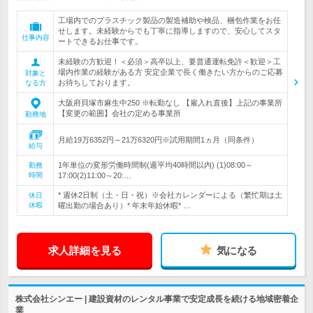
工場内でのプラスチック製品の製造補助や検品、梱包作業をお任
せします。未経験からでも丁寧に指導しますので、安心してスタ
仕事内容
ートできるお仕事です。
未経験の方歓迎！＜必須＞高卒以上、要普通運転免許＜歓迎＞工
場内作業の経験がある方 安定企業で長く働きたい方からのご応募
対象と
お待ちしております。
なる方
大阪府貝塚市麻生中250 ※転勤なし 【雇入れ直後】上記の事業所
【変更の範囲】会社の定める事業所
勤務地
月給19万6352円～21万6320円※試用期間1ヵ月（同条件）
給与
1年単位の変形労働時間制(週平均40時間以内) (1)08:00～
勤務
時間
17:00(2)11:00～20:…
* 週休2日制（土・日・祝）※会社カレンダーによる（繁忙期は土
休日
休暇
曜出勤の場合あり）* 年末年始休暇* …
求人詳細を見る
気になる
株式会社シンエー | 建設資材のレンタル事業で安定成長を続ける地域密着企
業