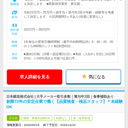
え決定します。 ■西新宿営業所：東京都…
勤務地
月給23万円～25万円＋諸手当＋賞与年2回※年齢・経験等を考慮
して決定します。※試用期間3ヶ月あり(待遇に変更なし)
給与
320万円～350万円
初年度
年収
1年単位の変形労働時間制（週平均40時間以内）8：00～20：00
勤務
時間
のうち8時間のシフト制(休憩60分…
■週休2日制（日曜＋固定曜日1日）■有給（入社6ヶ月目に10日間
休日
休暇
付与）☆100%消化も可能└社員の平…
求人詳細を見る
気になる
日本鍛造株式会社 | 大手メーカー取引多数｜賞与年3回｜食事補助あり
創業72年の安定企業で働く【品質検査・検品スタッフ】＊未経験
OK
正社員
職種・業種未経験OK
転勤なし
第二新卒歓迎
情報更新日：2026/06/19
終了予定日：
2026/12/10