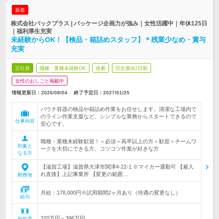
新着
株式会社パックプラス | パッケージ企画力が強み｜女性活躍中｜年休125日
｜福利厚生充実
未経験からOK！【検品・箱詰めスタッフ】＊残業少なめ・賞与
充実
正社員
職種・業種未経験OK
急募
完全週休2日制
女性のおしごと掲載中
情報更新日：2026/08/04
終了予定日：
2027/01/25
パウチ容器の検品や箱詰め作業をお任せします。清潔な工場内で
のライン作業支援など、シンプルな業務からスタートできるので
仕事内容
安心です。
職種・業種未経験歓迎！＜必須＞高卒以上の方＜歓迎＞チームワ
対象と
ークを大切にできる方、コツコツ作業が好きな方
なる方
【滋賀工場】滋賀県大津市関津4-22-1 ※マイカー通勤可 【雇入
れ直後】上記事業所 【変更の範囲…
勤務地
月給：178,000円※試用期間2ヶ月あり（待遇の変更なし）
給与
320万円～396万円
初年度