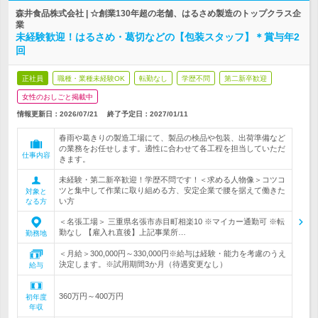
森井食品株式会社 | ☆創業130年超の老舗、はるさめ製造のトップクラス企
業
未経験歓迎！はるさめ・葛切などの【包装スタッフ】＊賞与年2
回
正社員
職種・業種未経験OK
転勤なし
学歴不問
第二新卒歓迎
女性のおしごと掲載中
情報更新日：2026/07/21
終了予定日：
2027/01/11
春雨や葛きりの製造工場にて、製品の検品や包装、出荷準備など
の業務をお任せします。適性に合わせて各工程を担当していただ
仕事内容
きます。
未経験・第二新卒歓迎！学歴不問です！＜求める人物像＞コツコ
ツと集中して作業に取り組める方、安定企業で腰を据えて働きた
対象と
い方
なる方
＜名張工場＞ 三重県名張市赤目町相楽10 ※マイカー通勤可 ※転
勤なし 【雇入れ直後】上記事業所…
勤務地
＜月給＞300,000円～330,000円※給与は経験・能力を考慮のうえ
決定します。※試用期間3か月（待遇変更なし）
給与
360万円～400万円
初年度
年収