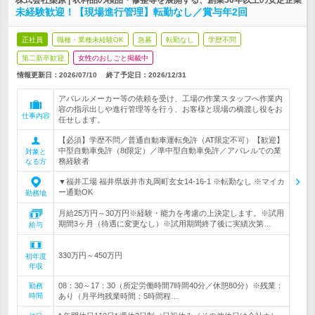
株式会社桑原 | 衣料品の検品・修整等を展開する、創業50年以上の安定企業
未経験歓迎！【現場進行管理】転勤なし／賞与年2回
正社員
職種・業種未経験OK
急募
転勤なし
学歴不問
第二新卒歓迎
女性のおしごと掲載中
情報更新日：2026/07/10
終了予定日：
2026/12/31
アパレルメーカー等の依頼を受け、工場の作業スタッフへ作業内
容の指示出しや進行管理等を行う、お客様と現場の橋渡し役をお
仕事内容
任せします。
【必須】学歴不問／普通自動車運転免許（AT限定不可）【歓迎】
中型自動車免許（8t限定）／準中型自動車免許／アパレルでの業
対象と
務経験者
なる方
▼福井工場 福井県坂井市丸岡町玄女14-16-1 ※転勤なし ※マイカ
ー通勤OK
勤務地
月給25万円～30万円※経験・能力を考慮の上決定します。※試用
期間3ヶ月（待遇に変更なし）※試用期間終了後に実績次第…
給与
330万円～450万円
初年度
年収
08：30～17：30（所定労働時間7時間40分／休憩80分）※残業：
勤務
時間
あり（月平均残業時間：5時間程…