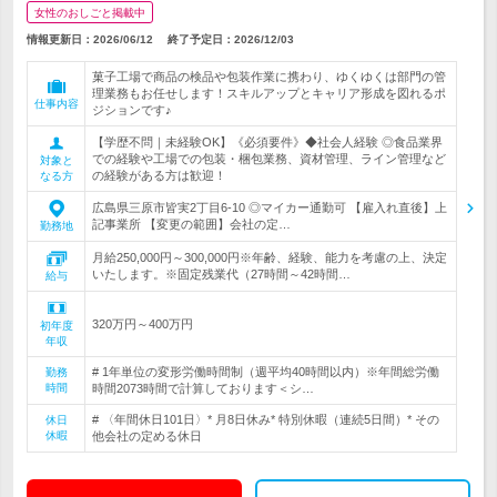
女性のおしごと掲載中
情報更新日：2026/06/12
終了予定日：
2026/12/03
菓子工場で商品の検品や包装作業に携わり、ゆくゆくは部門の管
理業務もお任せします！スキルアップとキャリア形成を図れるポ
仕事内容
ジションです♪
【学歴不問｜未経験OK】《必須要件》◆社会人経験 ◎食品業界
での経験や工場での包装・梱包業務、資材管理、ライン管理など
対象と
の経験がある方は歓迎！
なる方
広島県三原市皆実2丁目6-10 ◎マイカー通勤可 【雇入れ直後】上
記事業所 【変更の範囲】会社の定…
勤務地
月給250,000円～300,000円※年齢、経験、能力を考慮の上、決定
いたします。※固定残業代（27時間～42時間…
給与
320万円～400万円
初年度
年収
# 1年単位の変形労働時間制（週平均40時間以内）※年間総労働
勤務
時間
時間2073時間で計算しております＜シ…
# 〈年間休日101日〉* 月8日休み* 特別休暇（連続5日間）* その
休日
休暇
他会社の定める休日