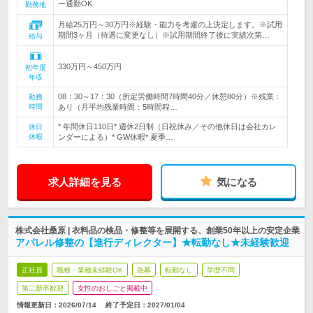
ー通勤OK
勤務地
月給25万円～30万円※経験・能力を考慮の上決定します。※試用
期間3ヶ月（待遇に変更なし）※試用期間終了後に実績次第…
給与
330万円～450万円
初年度
年収
08：30～17：30（所定労働時間7時間40分／休憩80分）※残業：
勤務
時間
あり（月平均残業時間：5時間程…
* 年間休日110日* 週休2日制（日祝休み／その他休日は会社カレ
休日
休暇
ンダーによる）* GW休暇* 夏季…
求人詳細を見る
気になる
株式会社桑原 | 衣料品の検品・修整等を展開する、創業50年以上の安定企業
アパレル修整の【進行ディレクター】★転勤なし★未経験歓迎
正社員
職種・業種未経験OK
急募
転勤なし
学歴不問
第二新卒歓迎
女性のおしごと掲載中
情報更新日：2026/07/14
終了予定日：
2027/01/04