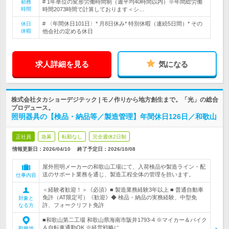
# 1年単位の変形労働時間制（週平均40時間以内）※年間総労働
勤務
時間
時間2073時間で計算しております＜シ…
# 〈年間休日101日〉* 月8日休み* 特別休暇（連続5日間）* その
休日
休暇
他会社の定める休日
求人詳細を見る
気になる
株式会社タカショーデジテック | モノ作りから地方創生まで。「光」の総合
プロデュース。
照明器具の【検品・納品等／製造管理】年間休日126日／和歌山
正社員
急募
転勤なし
完全週休2日制
情報更新日：2026/04/10
終了予定日：
2026/10/08
屋外照明メーカーの和歌山工場にて、入荷検品や製造ライン・配
送のサポート業務を通じ、製造工程全体の管理を担います。
仕事内容
＜経験者歓迎！＞《必須》■ 製造業務経験3年以上 ■ 普通自動車
免許（AT限定可）《歓迎》◆ 検品・納品の実務経験、中型免
対象と
許、フォークリフト免許
なる方
■和歌山第二工場 和歌山県海南市阪井1793-4 ※マイカー＆バイク
＆自転車通勤OK ※経営戦略に…
勤務地