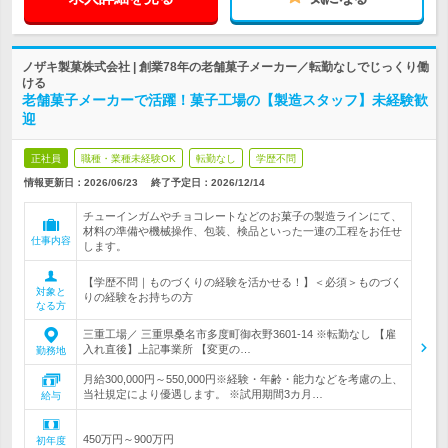
ノザキ製菓株式会社 | 創業78年の老舗菓子メーカー／転勤なしでじっくり働
ける
老舗菓子メーカーで活躍！菓子工場の【製造スタッフ】未経験歓
迎
正社員
職種・業種未経験OK
転勤なし
学歴不問
情報更新日：2026/06/23
終了予定日：
2026/12/14
チューインガムやチョコレートなどのお菓子の製造ラインにて、
材料の準備や機械操作、包装、検品といった一連の工程をお任せ
仕事内容
します。
【学歴不問｜ものづくりの経験を活かせる！】＜必須＞ものづく
対象と
りの経験をお持ちの方
なる方
三重工場／ 三重県桑名市多度町御衣野3601-14 ※転勤なし 【雇
入れ直後】上記事業所 【変更の…
勤務地
月給300,000円～550,000円※経験・年齢・能力などを考慮の上、
当社規定により優遇します。 ※試用期間3カ月…
給与
450万円～900万円
初年度