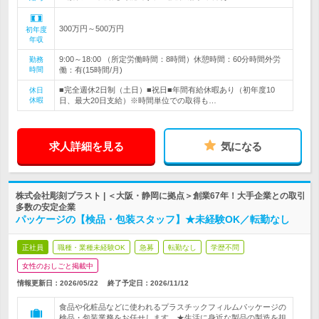
300万円～500万円
初年度
年収
9:00～18:00 （所定労働時間：8時間）休憩時間：60分時間外労
勤務
時間
働：有(15時間/月)
■完全週休2日制（土日）■祝日■年間有給休暇あり（初年度10
休日
休暇
日、最大20日支給）※時間単位での取得も…
求人詳細を見る
気になる
株式会社彫刻プラスト | ＜大阪・静岡に拠点＞創業67年！大手企業との取引
多数の安定企業
パッケージの【検品・包装スタッフ】★未経験OK／転勤なし
正社員
職種・業種未経験OK
急募
転勤なし
学歴不問
女性のおしごと掲載中
情報更新日：2026/05/22
終了予定日：
2026/11/12
食品や化粧品などに使われるプラスチックフィルムパッケージの
検品・包装業務をお任せします。★生活に身近な製品の製造を担