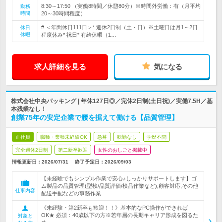
8:30～17:50 （実働8時間／休憩80分）※時間外労働：有（月平均
勤務
時間
20～30時間程度）
# ＜年間休日111日＞* 週休2日制（土・日）※土曜日は月1～2日
休日
休暇
程度休み* 祝日* 有給休暇（1…
求人詳細を見る
気になる
株式会社中央パッキング | 年休127日◎／完休2日制(土日祝)／実働7.5H／基
本残業なし！
創業75年の安定企業で腰を据えて働ける【品質管理】
正社員
職種・業種未経験OK
急募
転勤なし
学歴不問
完全週休2日制
第二新卒歓迎
女性のおしごと掲載中
情報更新日：2026/07/31
終了予定日：
2026/09/03
【未経験でもシンプル作業で安心♪しっかりサポートします】ゴ
ム製品の品質管理(型検/品質評価/検品作業など),顧客対応,その他
仕事内容
配送手配などの事務作業
《未経験・第2新卒も歓迎！！》基本的なPC操作ができれば
OK★ 必須：40歳以下の方※若年層の長期キャリア形成を図るた
対象と