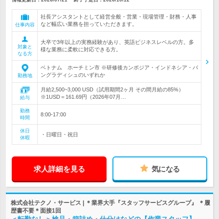
社長アシスタントとして経営全般・営業・現場管理・財務・人事
など幅広い業務を担っていただきます。
仕事内容
大卒で3年以上の実務経験があり、英語ビジネスレベルの方。多
対象と
様な業務に柔軟に対応できる方。
なる方
ベトナム ホーチミン市 ※研修後カンボジア・インドネシア・バ
ングラディシュのいずれか
勤務地
月給2,500~3,000 USD（試用期間2ヶ月 その間月給の85%）
※1USD＝161.69円（2026年07月…
給与
勤務
8:00-17:00
時間
休日
・日曜日・祝日
休暇
求人詳細を見る
気になる
株式会社テクノ・サービス | ＊業界大手『スタッフサービスグループ』 ＊履
歴書不要＊面接1回