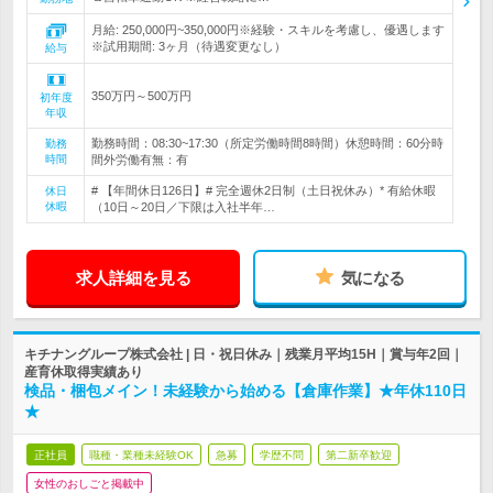
月給: 250,000円~350,000円※経験・スキルを考慮し、優遇します
※試用期間: 3ヶ月（待遇変更なし）
給与
350万円～500万円
初年度
年収
勤務時間：08:30~17:30（所定労働時間8時間）休憩時間：60分時
勤務
時間
間外労働有無：有
# 【年間休日126日】# 完全週休2日制（土日祝休み）* 有給休暇
休日
休暇
（10日～20日／下限は入社半年…
求人詳細を見る
気になる
キチナングループ株式会社 | 日・祝日休み｜残業月平均15H｜賞与年2回｜
産育休取得実績あり
検品・梱包メイン！未経験から始める【倉庫作業】★年休110日
★
正社員
職種・業種未経験OK
急募
学歴不問
第二新卒歓迎
女性のおしごと掲載中