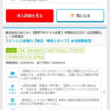
求人詳細を見る
気になる
株式会社ひめじや | 【業界TOPクラス企業 】年間休日125日｜ほぼ残業な
し！18時退社
ステンレス金物の【検品・梱包スタッフ】★未経験歓迎
正社員
職種・業種未経験OK
急募
転勤なし
学歴不問
完全週休2日制
第二新卒歓迎
情報更新日：2026/07/14
終了予定日：
2026/09/14
《先輩がマンツーマンでサポート！》自社で製造したステンレス
金物などを、出荷前に目で見て確認し、必要に応じて梱包や手直
仕事内容
しを行う仕事です
＼特別な経験・資格は一切不要／「誠実にコツコツ取り組める
方」であれば、未経験からでも安心してスタートしていただける
対象と
お仕事です★男性社員活躍中
なる方
【転勤なし／マイカー通勤可】 ■本社 大阪府大阪市大正区南恩加
島5-11-2 ※駐車場についてはご…
勤務地