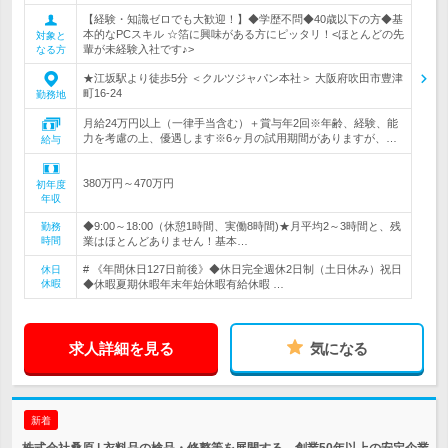
【経験・知識ゼロでも大歓迎！】◆学歴不問◆40歳以下の方◆基
本的なPCスキル ☆箔に興味がある方にピッタリ！<ほとんどの先
対象と
輩が未経験入社です♪>
なる方
★江坂駅より徒歩5分 ＜クルツジャパン本社＞ 大阪府吹田市豊津
町16-24
勤務地
月給24万円以上（一律手当含む）＋賞与年2回※年齢、経験、能
力を考慮の上、優遇します※6ヶ月の試用期間がありますが、…
給与
380万円～470万円
初年度
年収
◆9:00～18:00（休憩1時間、実働8時間)★月平均2～3時間と、残
勤務
時間
業はほとんどありません！基本…
# 《年間休日127日前後》◆休日完全週休2日制（土日休み）祝日
休日
休暇
◆休暇夏期休暇年末年始休暇有給休暇 …
求人詳細を見る
気になる
新着