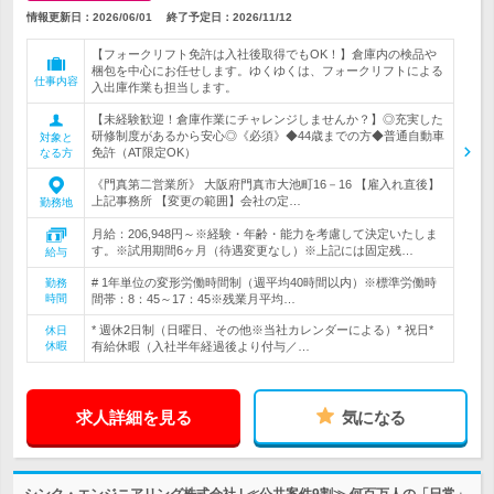
情報更新日：2026/06/01
終了予定日：
2026/11/12
【フォークリフト免許は入社後取得でもOK！】倉庫内の検品や
梱包を中心にお任せします。ゆくゆくは、フォークリフトによる
仕事内容
入出庫作業も担当します。
【未経験歓迎！倉庫作業にチャレンジしませんか？】◎充実した
研修制度があるから安心◎《必須》◆44歳までの方◆普通自動車
対象と
免許（AT限定OK）
なる方
《門真第二営業所》 大阪府門真市大池町16－16 【雇入れ直後】
上記事務所 【変更の範囲】会社の定…
勤務地
月給：206,948円～※経験・年齢・能力を考慮して決定いたしま
す。※試用期間6ヶ月（待遇変更なし）※上記には固定残…
給与
# 1年単位の変形労働時間制（週平均40時間以内）※標準労働時
勤務
時間
間帯：8：45～17：45※残業月平均…
* 週休2日制（日曜日、その他※当社カレンダーによる）* 祝日*
休日
休暇
有給休暇（入社半年経過後より付与／…
求人詳細を見る
気になる