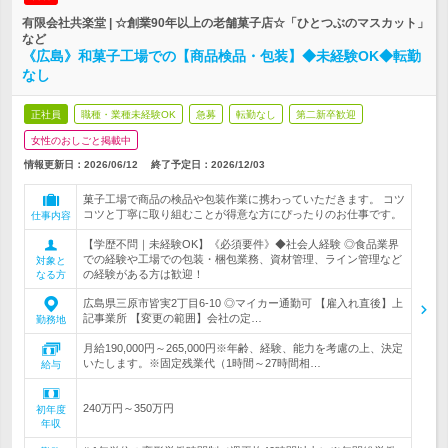
有限会社共楽堂 | ☆創業90年以上の老舗菓子店☆「ひとつぶのマスカット」
など
《広島》和菓子工場での【商品検品・包装】◆未経験OK◆転勤
なし
正社員
職種・業種未経験OK
急募
転勤なし
第二新卒歓迎
女性のおしごと掲載中
情報更新日：2026/06/12
終了予定日：
2026/12/03
菓子工場で商品の検品や包装作業に携わっていただきます。 コツ
コツと丁寧に取り組むことが得意な方にぴったりのお仕事です。
仕事内容
【学歴不問｜未経験OK】《必須要件》◆社会人経験 ◎食品業界
での経験や工場での包装・梱包業務、資材管理、ライン管理など
対象と
の経験がある方は歓迎！
なる方
広島県三原市皆実2丁目6-10 ◎マイカー通勤可 【雇入れ直後】上
記事業所 【変更の範囲】会社の定…
勤務地
月給190,000円～265,000円※年齢、経験、能力を考慮の上、決定
いたします。※固定残業代（1時間～27時間相…
給与
240万円～350万円
初年度
年収