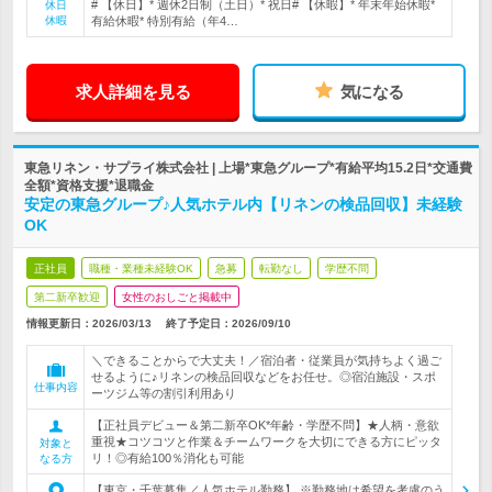
# 【休日】* 週休2日制（土日）* 祝日# 【休暇】* 年末年始休暇*
休日
休暇
有給休暇* 特別有給（年4…
求人詳細を見る
気になる
東急リネン・サプライ株式会社 | 上場*東急グループ*有給平均15.2日*交通費
全額*資格支援*退職金
安定の東急グループ♪人気ホテル内【リネンの検品回収】未経験
OK
正社員
職種・業種未経験OK
急募
転勤なし
学歴不問
第二新卒歓迎
女性のおしごと掲載中
情報更新日：2026/03/13
終了予定日：
2026/09/10
＼できることからで大丈夫！／宿泊者・従業員が気持ちよく過ご
せるように♪リネンの検品回収などをお任せ。◎宿泊施設・スポ
仕事内容
ーツジム等の割引利用あり
【正社員デビュー＆第二新卒OK*年齢・学歴不問】★人柄・意欲
重視★コツコツと作業＆チームワークを大切にできる方にピッタ
対象と
リ！◎有給100％消化も可能
なる方
【東京・千葉募集／人気ホテル勤務】 ※勤務地は希望を考慮のう