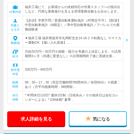
福井工場にて、お客様からの依頼対応や作業スタッフへの指示出
しなど、円滑な業務進行を支える管理業務全般をお任せします。
仕事内容
【必須】学歴不問／普通自動車運転免許（AT限定不可）【歓迎】
中型自動車免許（8t限定）／準中型自動車免許／アパレルでの業
対象と
務経験者
なる方
▼福井工場 福井県坂井市丸岡町玄女14-16-1 ※転勤なし ※マイカ
ー通勤OK 【雇い入れ直後】…
勤務地
月給25万円～30万円※経験・能力を考慮の上決定します。※試用
期間3ヶ月（待遇に変更なし）※試用期間終了後に実績次第…
給与
330万円～400万円
初年度
年収
08：30～17：30（所定労働時間7時間40分／休憩80分）※残業：
勤務
時間
あり（月平均残業時間：5時間程…
* 年間休日110日* 週休2日制（日祝休み／その他休日は会社カレ
休日
休暇
ンダーによる）* GW休暇* 夏季…
求人詳細を見る
気になる