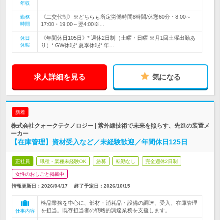
年収
《二交代制》※どちらも所定労働時間8時間/休憩60分・8:00～
勤務
時間
17:00・19:00～翌4:00※…
《年間休日105日》* 週休2日制（土曜・日曜 ※月1回土曜出勤あ
休日
休暇
り）* GW休暇* 夏季休暇* 年…
求人詳細を見る
気になる
新着
株式会社クォークテクノロジー | 紫外線技術で未来を照らす、先進の装置メ
ーカー
【在庫管理】資材受入など／未経験歓迎／年間休日125日
正社員
職種・業種未経験OK
急募
転勤なし
完全週休2日制
女性のおしごと掲載中
情報更新日：2026/04/17
終了予定日：
2026/10/15
検品業務を中心に、部材・消耗品・設備の調達、受入、在庫管理
を担当。既存担当者の戦略的調達業務を支援します。
仕事内容