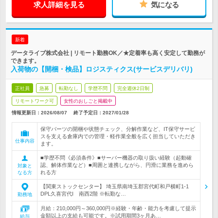
求人詳細を見る
気になる
新着
データライブ株式会社 | リモート勤務OK／★定着率も高く安定して勤務が
できます。
入荷物の【開梱・検品】ロジスティクス(サービスデリバリ)
正社員
急募
転勤なし
学歴不問
完全週休2日制
リモートワーク可
女性のおしごと掲載中
情報更新日：2026/08/07
終了予定日：
2027/01/28
保守パーツの開梱や状態チェック、分解作業など、IT保守サービ
スを支える倉庫内での管理・軽作業全般を広く担当していただき
仕事内容
ます。
■学歴不問《必須条件》■サーバー機器の取り扱い経験（起動確
認、解体作業など）■周囲と連携しながら、円滑に業務を進めら
対象と
れる方
なる方
【関東ストックセンター】 埼玉県南埼玉郡宮代町和戸横町1-1
DPL久喜宮代I 南西2階 ※転勤な…
勤務地
月給：210,000円～360,000円※経験・年齢・能力を考慮して提示
金額以上の支給も可能です。※試用期間3ヶ月あ…
給与