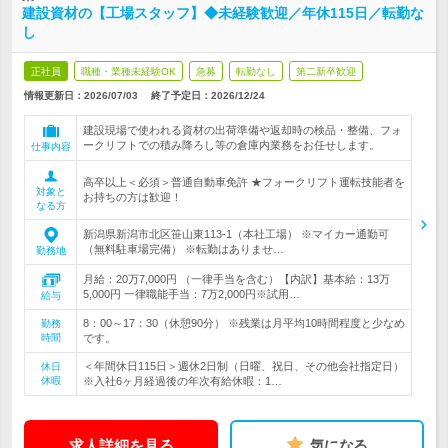
建設資材の【工場スタッフ】◆未経験歓迎／年休115日／転勤な
し
正社員
職種・業種未経験OK
急募
転勤なし
第二新卒歓迎
情報更新日：2026/07/03
終了予定日：
2026/12/24
建設現場で使われる資材の出荷準備や返却時の検品・整備、フォ
ークリフトでの積み降ろし等の倉庫内業務をお任せします。
仕事内容
高卒以上＜必須＞普通自動車免許 ★フォークリフト運転技能者を
対象と
お持ちの方は歓迎！
なる方
新潟県新潟市北区笹山東113-1（本社工場） ※マイカー通勤可
（無料駐車場完備） ※転勤はありませ…
勤務地
月給：20万7,000円 （一律手当を含む）【内訳】基本給：13万
5,000円 一律職能手当：7万2,000円※試用…
給与
8：00～17：30（休憩90分） ※残業は月平均10時間程度と少なめ
勤務
時間
です。
＜年間休日115日＞週休2日制（日曜、祝日、その他会社指定日）
休日
休暇
※入社6ヶ月経過後の年次有給休暇：1…
求人詳細を見る
気になる