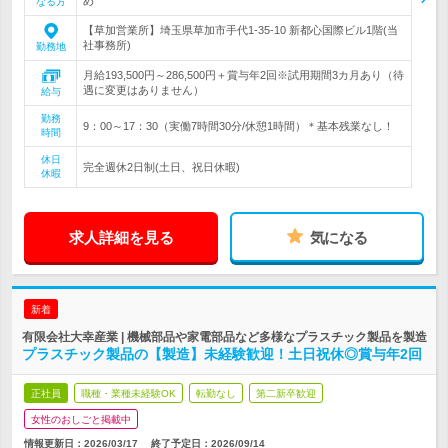
め
なる方
【草加営業所】埼玉県草加市手代1-35-10 新都心国際ビル1階(当
社事務所)
勤務地
月給193,500円～286,500円＋賞与年2回※試用期間3カ月あり（待
遇に変更はありません）
給与
勤務
9：00～17：30（実働7時間30分/休憩1時間）＊基本残業なし！
時間
休日
完全週休2日制(土日、祝日休暇)
休暇
求人詳細を見る
気になる
新着
有限会社大幸産業 | 機械部品や家電部品など多様なプラスチック製品を製造
プラスチック製品の【製造】未経験歓迎！土日祝休◎賞与年2回
正社員
職種・業種未経験OK
転勤なし
第二新卒歓迎
女性のおしごと掲載中
情報更新日：2026/03/17
終了予定日：
2026/09/14