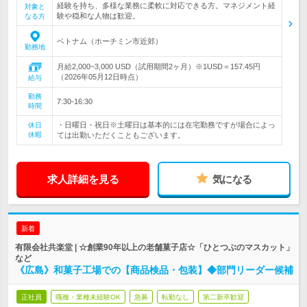
経験を持ち、多様な業務に柔軟に対応できる方。マネジメント経
対象と
験や穏和な人物は歓迎。
なる方
ベトナム（ホーチミン市近郊）
勤務地
月給2,000~3,000 USD（試用期間2ヶ月）※1USD＝157.45円
（2026年05月12日時点）
給与
勤務
7:30-16:30
時間
・日曜日・祝日※土曜日は基本的には在宅勤務ですが場合によっ
休日
休暇
ては出勤いただくこともございます。
求人詳細を見る
気になる
新着
有限会社共楽堂 | ☆創業90年以上の老舗菓子店☆「ひとつぶのマスカット」
など
《広島》和菓子工場での【商品検品・包装】◆部門リーダー候補
正社員
職種・業種未経験OK
急募
転勤なし
第二新卒歓迎