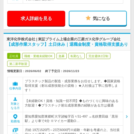
求人詳細を見る
気になる
東洋化学株式会社 | 東証プライム上場企業の三菱ガス化学グループ会社
【成形作業スタッフ】土日休み｜退職金制度・資格取得支援あり
正社員
職種・業種未経験OK
急募
転勤なし
完全週休2日制
第二新卒歓迎
情報更新日：2026/06/02
終了予定日：
2026/11/23
プラスチック製品の製造・成形業務をお任せします。◆国家資格
取得支援（射出成形技能士の資格 ）★入社後は丁寧に指導しま
仕事内容
す！
【未経験OK！資格・知識一切不問】◆ものづくりに興味のある
対象と
方歓迎！◆プラスチック射出成形業務の経験がある方は優遇
なる方
愛知県愛知郡東郷町大字諸輪字百々51-497 →名鉄豊田線「黒笹
駅」より車で4分 ※マイカー通勤O…
勤務地
月給 19万1520円～23万6000円※経験・年齢を考慮の上、当社規