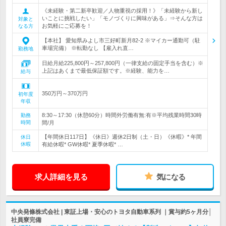
《未経験・第二新卒歓迎／人物重視の採用！》「未経験から新し
いことに挑戦したい」「モノづくりに興味がある」⇒そんな方は
対象と
お気軽にご応募を！
なる方
【本社】 愛知県みよし市三好町新月82-2 ※マイカー通勤可（駐
車場完備） ※転勤なし 【雇入れ直…
勤務地
日給月給225,800円～257,800円（一律支給の固定手当を含む）※
上記はあくまで最低保証額です。※経験、能力を…
給与
350万円～370万円
初年度
年収
8:30～17:30（休憩60分）時間外労働有無:有※平均残業時間30時
勤務
時間
間/月
【年間休日117日】《休日》週休2日制（土・日）《休暇》* 年間
休日
休暇
有給休暇* GW休暇* 夏季休暇* …
求人詳細を見る
気になる
中央発條株式会社 | 東証上場・安心のトヨタ自動車系列 ｜賞与約5ヶ月分│
社員寮完備