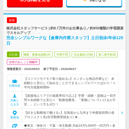
新着
株式会社スタッフサービス | 約9.7万件のお仕事あり／約900種類の学習講座
でスキルアップ
完全シンプルワークな【倉庫内作業スタッフ】土日祝休/年休125
日
正社員
職種・業種未経験OK
学歴不問
完全週休2日制
第二新卒歓迎
女性のおしごと掲載中
情報更新日：2026/08/03
終了予定日：
2026/08/27
【コツコツモクモク取り組める♪】カンタンな検品作業など、未
経験から安心して始めることができるシンプルワークばかり！☆
仕事内容
平均月残業時間8h
【面接地エリアでの就業率92％以上】学歴・経験・資格は一切不
問※未経験でも安心☆「勤務地重視」「業務についていけるか不
対象と
安…」という方もぜひ！
なる方
【好きな勤務地で働ける♪】北海道から九州まで46都道府県の各
プロジェクト先(在宅勤務実績あり) ★…
勤務地
◆東京・神奈川・千葉・埼玉勤務:月給24万5,000円～55万円＋各