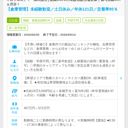
ヵ月分！
【倉庫管理】未経験歓迎／土日休み／年休121日／定着率95％
正社員
職種・業種未経験OK
急募
学歴不問
完全週休2日制
第二新卒歓迎
情報更新日：2026/06/30
終了予定日：
2026/09/14
【手厚い研修◎】倉庫内での製品のピッキングや梱包、在庫管理
などの「倉庫業務」からお任せ！ゆくゆくはチームのリーダーと
仕事内容
しての活躍も目指せます！
【経験・学歴不問／第二新卒歓迎】人柄重視の採用◇要普免（AT
可）◇早期のキャリアアップも可能◇安定企業で自分を成長させ
対象と
たい方を歓迎！
なる方
【希望エリアで勤務スタート／マイカー通勤OK（駐車場完
備）】 ★初任地は希望勤務地または居住地を最…
勤務地
■月給24万3,000円以上＋各種手当＋賞与年2回（昨年度実績4.97
ヵ月分）※経験・年齢を考慮して決定いたします。…
給与
457万円～572万円
初年度
年収
勤務地ごとに勤務時間が異なります。※実働8時間【愛知】■8:30
勤務
時間
～17:30※事業所によって異なりま…