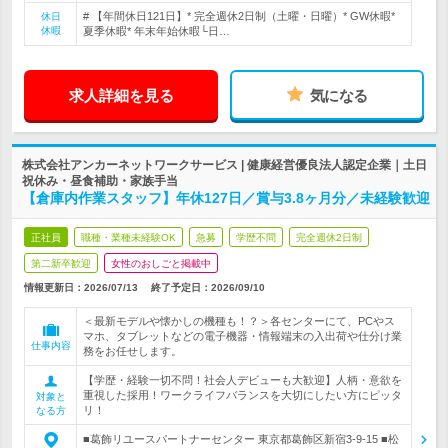
# 【年間休日121日】* 完全週休2日制（土曜・日曜）* GW休暇*
休日
休暇
夏季休暇* 年末年始休暇└日…
求人詳細を見る
気になる
株式会社アンカーネットワークサービス | 健康経営優良法人認定企業｜土日
祝休み・昼食補助・家族手当
【倉庫内作業スタッフ】年休127日／賞与3.8ヶ月分／未経験歓迎
正社員
職種・業種未経験OK
急募
学歴不問
完全週休2日制
第二新卒歓迎
女性のおしごと掲載中
情報更新日：2026/07/13
終了予定日：
2026/09/10
＜最新モデルや懐かしの機種も！？＞各センターにて、PCやス
マホ、タブレットなどの電子機器・情報端末の入出荷や仕分け業
仕事内容
務をお任せします。
【学歴・経験一切不問！社会人デビューも大歓迎】人柄・意欲を
重視した採用！ワークライフバランスを大切にしたい方にピッタ
対象と
リ！
なる方
■葛飾リユースパートナーセンター 東京都葛飾区新宿3-9-15 ■松