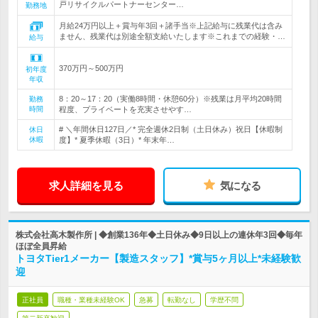
戸リサイクルパートナーセンター…
勤務地
月給24万円以上＋賞与年3回＋諸手当※上記給与に残業代は含み
ません、残業代は別途全額支給いたします※これまでの経験・…
給与
370万円～500万円
初年度
年収
8：20～17：20（実働8時間・休憩60分）※残業は月平均20時間
勤務
時間
程度、プライベートを充実させやす…
# ＼年間休日127日／* 完全週休2日制（土日休み）祝日【休暇制
休日
休暇
度】* 夏季休暇（3日）* 年末年…
求人詳細を見る
気になる
株式会社高木製作所 | ◆創業136年◆土日休み◆9日以上の連休年3回◆毎年
ほぼ全員昇給
トヨタTier1メーカー【製造スタッフ】*賞与5ヶ月以上*未経験歓
迎
正社員
職種・業種未経験OK
急募
転勤なし
学歴不問