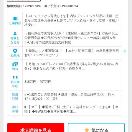
情報更新日：2026/07/24
終了予定日：
2026/09/24
【OJTでイチから育成します】内装プラスチック部品の成形・塗
装など製造をお任せ★社割でガソリン給油・タイヤ交換・車検が
仕事内容
格安に！
＼福利厚生で実質収入UP／【未経験・第二新卒OK】◎高卒以上
◎普通免許★20代30代が40%★映画やレジャー施設の割引＆年
対象と
2.4万円分の健康支援品支給制度
なる方
【 転勤なし／車通勤OK 】 【 本社／明智工場 】 岐阜県恵那市明
智町1001-228 ※ガソリ…
勤務地
【 月給180,500円～236,000円+諸手当+賞与年2回(昨年実績5ヶ月
分) 】※あなたの年齢・能力・経験を考…
給与
318万円～407万円
初年度
年収
# ■1週間ごとの交替制 ★成形・塗装…男性活躍中(1)08：15～
勤務
時間
17：15(2)21：00～翌6…
# 【 休日 】◆週休2日制（土日）※会社カレンダーによる# 【 休
休日
休暇
暇 】◆GW休暇◆夏季休暇◆年末…
求人詳細を見る
気になる