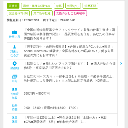
正社員
職種・業種未経験OK
急募
転勤なし
学歴不問
完全週休2日制
第二新卒歓迎
女性のおしごと掲載中
情報更新日：2026/07/31
終了予定日：
2026/10/01
【全国の博物館展示グラフィックやサイン製作の仕事】進捗（図
面の確認や製作物の発注）・品質管理をお任せ。あなたの仕事が
仕事内容
博物館を彩ります！
【若手活躍中・未経験者歓迎】■必須：簡単なPCスキル■歓迎：
Adobe Illustratorの経験者／全国各地からの応募OK！／働き方重
対象と
視派の方にもおすすめ！
なる方
【転勤なし／★新しいオフィスで働けます！】 ★西大井駅から徒
歩5分 ・東京都品川区西大井6-9-7
勤務地
月給26万円～35万円（一律手当含む）※経験・年齢を考慮の上、
当社規定により優遇します※上記には固定残業代（40時間…
給与
350万円～500万円
初年度
年収
勤務
9:00～18:00（現場の時は8:00～17:00）
時間
【年間休日125日以上】■完全週休2日制（土日休み）■祝日
休日
休暇
■GW■夏季休暇（5日）■年末年始休暇（1…