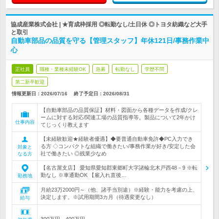
協成産業株式会社 | ★育成枠採用 ◎転勤なし/土日休 ◎トヨタ紡織など大手
と取引
自動車部品の品質を守る【管理スタッフ】年休121日/事務作業中
心
正社員
職種・業種未経験OK
急募
転勤なし
学歴不問
第二新卒歓迎
情報更新日：2026/07/16
終了予定日：
2026/08/31
【自動車部品の品質保証】材料・図面から各種データを作成/クレ
ームに対する対応/関連工場の品質指導等。製品について2年かけ
仕事内容
てじっくり教えます
【未経験歓迎★経験者優遇】◆要普通自動車免許◆PC入力でき
る方 ◇コンパクトな組織で働きたい/事務作業が好き/安定した会
対象と
社で働きたい ◎残業少なめ
なる方
【名古屋支店】 愛知県愛知郡東郷町大字諸輪北木戸西48－9 ※転
勤なし ※車通勤OK 【雇入れ直後…
勤務地
月給23万2000円～（他、諸手当別途）※経験・能力を考慮の上、
決定します。※試用期間3カ月（待遇変更なし）
給与
300万円～400万円