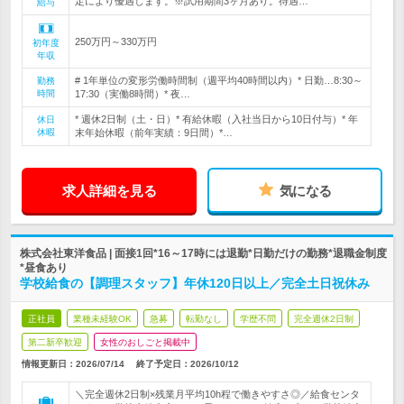
定により優遇します。※試用期間3ヶ月あり。待遇…
給与
250万円～330万円
初年度
年収
# 1年単位の変形労働時間制（週平均40時間以内）* 日勤…8:30～
勤務
時間
17:30（実働8時間）* 夜…
* 週休2日制（土・日）* 有給休暇（入社当日から10日付与）* 年
休日
休暇
末年始休暇（前年実績：9日間）*…
求人詳細を見る
気になる
株式会社東洋食品 | 面接1回*16～17時には退勤*日勤だけの勤務*退職金制度
*昼食あり
学校給食の【調理スタッフ】年休120日以上／完全土日祝休み
正社員
業種未経験OK
急募
転勤なし
学歴不問
完全週休2日制
第二新卒歓迎
女性のおしごと掲載中
情報更新日：2026/07/14
終了予定日：
2026/10/12
＼完全週休2日制×残業月平均10h程で働きやすさ◎／給食センタ