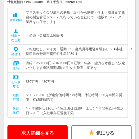
情報更新日：2026/06/09
終了予定日：
2026/11/26
プラスチック金型成形の解析・設計から制作・仕上・成形まで独
自の製造管理システムで行っている当社にて、機械オペレーター
仕事内容
業務をお任せします。
＜必須＞金属加工経験者
対象と
なる方
＜転勤なし／マイカー通勤OK／従業員専用駐車場あり＞ ■本社
徳島県吉野川市鴨島町牛島1939-1…
勤務地
月給：250,000円～340,000円※経験・年齢・能力を考慮して決定
いたします※試用期間6ヶ月あり(待遇に変更な…
給与
330万円～480万円
初年度
年収
8:00～16:50 （所定労働時間：8時間）休憩時間：50分時間外労
勤務
時間
働：有(20時間/月)
# ＜年間休日116日＞* 完全週休2日制（土日）* 年間有給休暇10
休日
休暇
日～20日（入社半年経過後下限…
求人詳細を見る
気になる