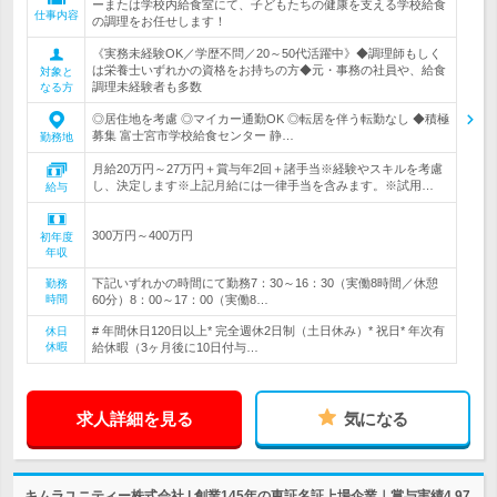
ーまたは学校内給食室にて、子どもたちの健康を支える学校給食
仕事内容
の調理をお任せします！
《実務未経験OK／学歴不問／20～50代活躍中》◆調理師もしく
は栄養士いずれかの資格をお持ちの方◆元・事務の社員や、給食
対象と
調理未経験者も多数
なる方
◎居住地を考慮 ◎マイカー通勤OK ◎転居を伴う転勤なし ◆積極
募集 富士宮市学校給食センター 静…
勤務地
月給20万円～27万円＋賞与年2回＋諸手当※経験やスキルを考慮
し、決定します※上記月給には一律手当を含みます。※試用…
給与
300万円～400万円
初年度
年収
下記いずれかの時間にて勤務7：30～16：30（実働8時間／休憩
勤務
時間
60分）8：00～17：00（実働8…
# 年間休日120日以上* 完全週休2日制（土日休み）* 祝日* 年次有
休日
休暇
給休暇（3ヶ月後に10日付与…
求人詳細を見る
気になる
キムラユニティー株式会社 | 創業145年の東証名証上場企業｜賞与実績4.97