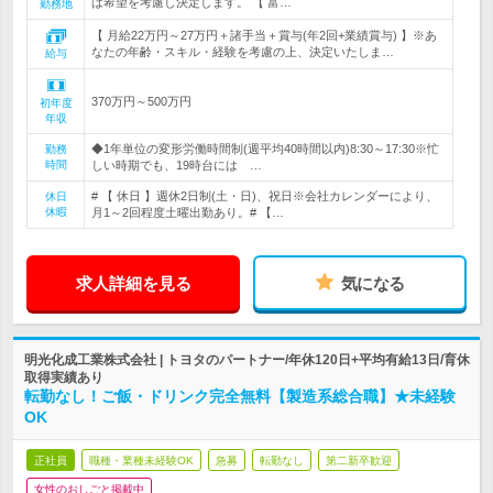
は希望を考慮し決定します。 【 富…
勤務地
【 月給22万円～27万円＋諸手当＋賞与(年2回+業績賞与) 】※あ
なたの年齢・スキル・経験を考慮の上、決定いたしま…
給与
370万円～500万円
初年度
年収
◆1年単位の変形労働時間制(週平均40時間以内)8:30～17:30※忙
勤務
時間
しい時期でも、19時台には …
# 【 休日 】週休2日制(土・日)、祝日※会社カレンダーにより、
休日
休暇
月1～2回程度土曜出勤あり。# 【…
求人詳細を見る
気になる
明光化成工業株式会社 | トヨタのパートナー/年休120日+平均有給13日/育休
取得実績あり
転勤なし！ご飯・ドリンク完全無料【製造系総合職】★未経験
OK
正社員
職種・業種未経験OK
急募
転勤なし
第二新卒歓迎
女性のおしごと掲載中