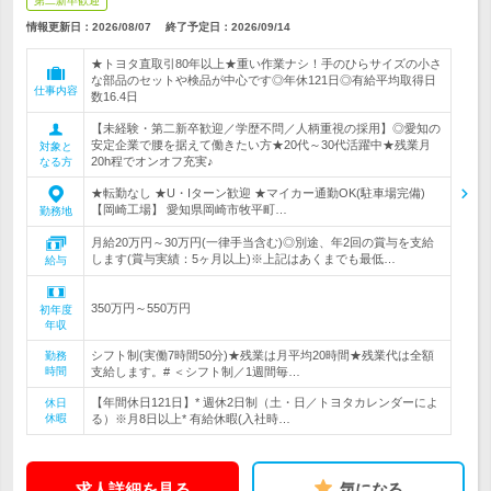
第二新卒歓迎
情報更新日：2026/08/07
終了予定日：
2026/09/14
★トヨタ直取引80年以上★重い作業ナシ！手のひらサイズの小さ
な部品のセットや検品が中心です◎年休121日◎有給平均取得日
仕事内容
数16.4日
【未経験・第二新卒歓迎／学歴不問／人柄重視の採用】◎愛知の
安定企業で腰を据えて働きたい方★20代～30代活躍中★残業月
対象と
20h程でオンオフ充実♪
なる方
★転勤なし ★U・Iターン歓迎 ★マイカー通勤OK(駐車場完備)
【岡崎工場】 愛知県岡崎市牧平町…
勤務地
月給20万円～30万円(一律手当含む)◎別途、年2回の賞与を支給
します(賞与実績：5ヶ月以上)※上記はあくまでも最低…
給与
350万円～550万円
初年度
年収
シフト制(実働7時間50分)★残業は月平均20時間★残業代は全額
勤務
時間
支給します。# ＜シフト制／1週間毎…
【年間休日121日】* 週休2日制（土・日／トヨタカレンダーによ
休日
休暇
る）※月8日以上* 有給休暇(入社時…
求人詳細を見る
気になる