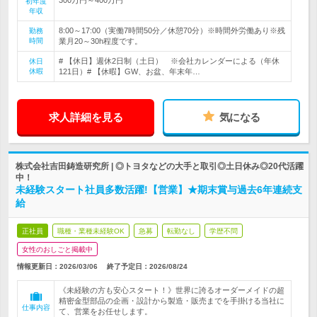
初年度
年収
8:00～17:00（実働7時間50分／休憩70分）※時間外労働あり※残
勤務
時間
業月20～30h程度です。
# 【休日】週休2日制（土日） ※会社カレンダーによる（年休
休日
休暇
121日）# 【休暇】GW、お盆、年末年…
求人詳細を見る
気になる
株式会社吉田鋳造研究所 | ◎トヨタなどの大手と取引◎土日休み◎20代活躍
中！
未経験スタート社員多数活躍!【営業】★期末賞与過去6年連続支
給
正社員
職種・業種未経験OK
急募
転勤なし
学歴不問
女性のおしごと掲載中
情報更新日：2026/03/06
終了予定日：
2026/08/24
《未経験の方も安心スタート！》世界に誇るオーダーメイドの超
精密金型部品の企画・設計から製造・販売までを手掛ける当社に
仕事内容
て、営業をお任せします。