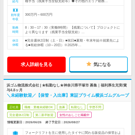
種手当（残業手当全額支給等）◆その他のエリア勤務…
給与
300万円～600万円
初年度
年収
8：30～17：30（実働8時間） 【残業について】プロジェクトに
勤務
時間
より異なります（残業手当全額支給）…
■完全週休2日制（土・日）■祝日■夏期・年末年始※就業先によ
休日
休暇
る■有給休暇（10～20日）※2025年…
求人詳細を見る
気になる
浜ゴム物流株式会社 | ★転勤なし★神奈川県平塚市 募集｜福利厚生充実/賞
与4.8ヶ月
＼未経験歓迎／【保管・入出庫】東証プライム横浜ゴムグループ
正社員
職種・業種未経験OK
急募
転勤なし
学歴不問
完全週休2日制
第二新卒歓迎
女性のおしごと掲載中
情報更新日：2026/06/26
終了予定日：
2026/08/27
フォークリフトを主に使用したタイヤに関わる販促品の保管およ