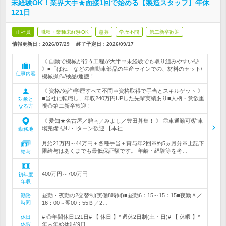
未経験OK！業界大手★面接1回で始める【製造スタッフ】年休
121日
正社員
職種・業種未経験OK
急募
学歴不問
第二新卒歓迎
情報更新日：2026/07/29
終了予定日：
2026/09/17
《 自動で機械が行う工程が大半⇒未経験でも取り組みやすい◎
》■「ばね」などの自動車部品の生産ラインでの、材料のセット/
仕事内容
機械操作/検品/運搬！
《 資格/免許/学歴すべて不問⇒資格取得で手当とスキルゲット 》
■当社に転職し、年収240万円UPした先輩実績あり■人柄・意欲重
対象と
視◎第二新卒歓迎！
なる方
《 愛知★名古屋／碧南／みよし／豊田募集！ 》 ◎車通勤可/駐車
場完備 ◎U・Iターン歓迎 【本社…
勤務地
月給21万円～44万円＋各種手当＋賞与年2回※約5ヵ月分※上記下
限給与はあくまでも最低保証額です。 年齢・経験等を考…
給与
400万円～700万円
初年度
年収
昼勤・夜勤の2交替制(実働8時間)■昼勤6：15～15：15■夜勤Ａ／
勤務
時間
16：00～翌00：55Ｂ／2…
# ◎年間休日121日# 【 休日 】* 週休2日制(土・日)# 【 休暇 】*
休日
休暇
年末年始休暇(9日…