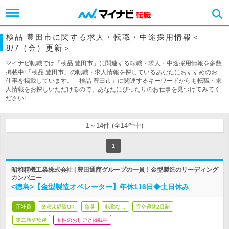
検品 豊田市に関する求人・転職・中途採用情報＜
8/7（金）更新＞
マイナビ転職では「検品 豊田市」に関連する転職・求人・中途採用情報を多数
掲載中!「検品 豊田市」の転職・求人情報を探しているあなたにおすすめのお
仕事を掲載しています。「検品 豊田市」に関連するキーワードからも転職・求
人情報をお探しいただけるので、あなたにぴったりのお仕事を見つけてみてく
ださい!
1～14件 (全14件中)
1
昭和精機工業株式会社 | 豊田通商グループの一員！金型製造のリーディング
カンパニー
<徳島>【金型製造オペレーター】年休116日◆土日休み
正社員
業種未経験OK
急募
転勤なし
完全週休2日制
第二新卒歓迎
女性のおしごと掲載中