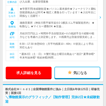
び入出庫、在庫管理業務
仕事内容
★学歴不問/未経験歓迎★パソコン基本操作★フォークリフト運転
技能資格あれば尚可★ 幅広く募集を行っています！★入社年次に
対象と
関係なく活躍可！
なる方
湘南営業所（神奈川県平塚市追分2-1横浜ゴム平塚製造所内） ★
転勤なし ★マイカー通勤OK ★生協…
勤務地
月給20万円以上＋時間外手当全額支給+その他諸手当※経験や能
力などを考慮の上決定致します。※残業代は別途全額支給しま…
給与
8:30～17:30 休憩60分（月平均残業10～40h）※状況により早出
勤務
時間
対応もあり
* 週休2日（土・日）※繁忙期は土曜日出勤あり* 祝日* 夏季休暇*
休日
休暇
年末年始休暇* 有給休暇(時間…
求人詳細を見る
気になる
株式会社Ｍｉｎｄ１ | 全国博物館案件に強み｜土日祝&年休125日｜研修充
実｜面接1回
＼博物館展示のグラフィック／【制作管理】完休2日★未経験歓
迎