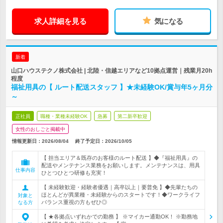
求人詳細を見る
気になる
新着
山口ハウステクノ株式会社 | 北陸・信越エリアなど10拠点運営｜残業月20h
程度
福祉用具の【 ルート配送スタッフ 】★未経験OK/賞与年5ヶ月分
～
正社員
職種・業種未経験OK
急募
第二新卒歓迎
女性のおしごと掲載中
情報更新日：2026/08/04
終了予定日：
2026/10/05
【 担当エリア＆既存のお客様のルート配送 】◆『福祉用具』の
配送やメンテナンス業務をお願いします。メンテナンスは、用具
仕事内容
ひとつひとつ研修も充実！
【 未経験歓迎・経験者優遇｜高卒以上｜要普免 】◆先輩たちの
ほとんどが異業種・未経験からのスタートです！◆ワークライフ
対象と
バランス重視の方もぜひ◎
なる方
【 ★各拠点いずれかでの勤務 】 ※マイカー通勤OK！ ※勤務地