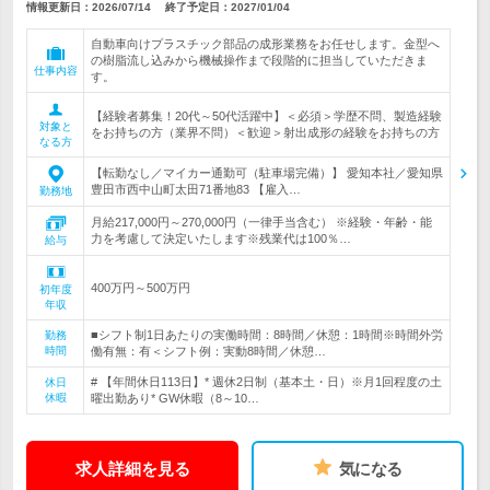
情報更新日：2026/07/14
終了予定日：
2027/01/04
自動車向けプラスチック部品の成形業務をお任せします。金型へ
の樹脂流し込みから機械操作まで段階的に担当していただきま
仕事内容
す。
【経験者募集！20代～50代活躍中】＜必須＞学歴不問、製造経験
対象と
をお持ちの方（業界不問）＜歓迎＞射出成形の経験をお持ちの方
なる方
【転勤なし／マイカー通勤可（駐車場完備）】 愛知本社／愛知県
豊田市西中山町太田71番地83 【雇入…
勤務地
月給217,000円～270,000円（一律手当含む） ※経験・年齢・能
力を考慮して決定いたします※残業代は100％…
給与
400万円～500万円
初年度
年収
■シフト制1日あたりの実働時間：8時間／休憩：1時間※時間外労
勤務
時間
働有無：有＜シフト例：実動8時間／休憩…
# 【年間休日113日】* 週休2日制（基本土・日）※月1回程度の土
休日
休暇
曜出勤あり* GW休暇（8～10…
求人詳細を見る
気になる