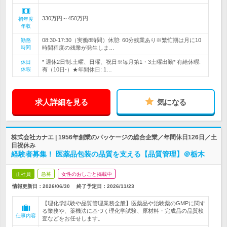
330万円～450万円
初年度
年収
08:30-17:30（実働8時間）休憩: 60分残業あり※繁忙期は月に10
勤務
時間
時間程度の残業が発生しま…
* 週休2日制:土曜、日曜、祝日※毎月第1・3土曜出勤* 有給休暇:
休日
休暇
有（10日-）★年間休日: 1…
求人詳細を見る
気になる
株式会社カナエ | 1956年創業のパッケージの総合企業／年間休日126日／土
日祝休み
経験者募集！ 医薬品包装の品質を支える【品質管理】＠栃木
正社員
急募
女性のおしごと掲載中
情報更新日：2026/06/30
終了予定日：
2026/11/23
【理化学試験や品質管理業務全般】医薬品や治験薬のGMPに関す
る業務や、薬機法に基づく理化学試験、原材料・完成品の品質検
仕事内容
査などをお任せします。