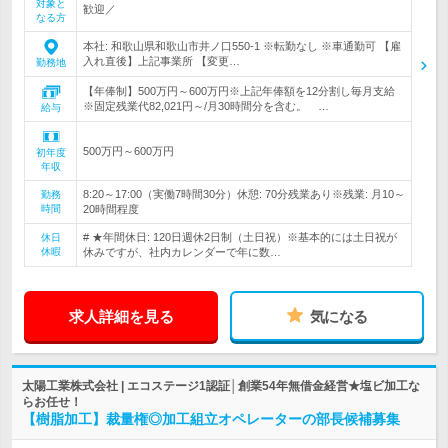
対象と
歓迎／
なる方
本社: 和歌山県和歌山市井ノ口550-1 ※転勤なし ※車通勤可 【雇
入れ直後】上記事業所 【変更…
勤務地
【年俸制】500万円～600万円※上記年俸額を12分割し毎月支給
※固定残業代82,021円～/月30時間分を含む。 …
給与
500万円～600万円
初年度
年収
8:20～17:00（実働7時間30分）休憩: 70分残業あり※残業: 月10～
勤務
時間
20時間程度
# ★年間休日: 120日週休2日制（土日祝）※基本的には土日祝が
休日
休暇
休みですが、社内カレンダーで年に数…
求人詳細を見る
気になる
太陽工業株式会社 | エコステージ1認証│創業54年無借金経営★塩ビ加工な
らお任せ！
【樹脂加工】裁量権◎加工組立オペレーターの部長候補募集