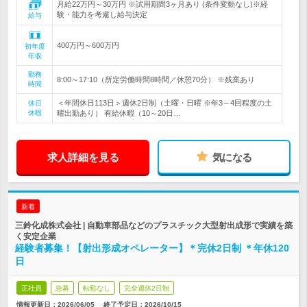
月給22万円～30万円 ※試用期間3ヶ月あり (条件変動なし)※経
験・能力を考慮し給与決定
給与
400万円～600万円
初年度
年収
勤務
8:00～17:10（所定労働時間8時間／休憩70分） ※残業あり
時間
＜年間休日113日＞週休2日制（土曜・日曜 ※年3～4回程度の土
休日
休暇
曜出勤あり） 有給休暇（10～20日…
求人詳細を見る
気になる
新着
三鈴化成株式会社 | 自動車部品などのプラスチック大型射出成形で実績を築
く安定企業
経験者募集！【射出形成オペレーター】＊完休2日制 ＊年休120
日
正社員
急募
転勤なし
完全週休2日制
情報更新日：2026/06/05
終了予定日：
2026/10/15