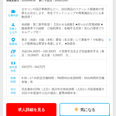
情報更新日：2026/06/16
終了予定日：
2026/12/07
ゼネコンや設計事務所などへ、自社商品のステンレス製建材の営
業をお任せします。有名ブランドショップや商業施設などにも多
仕事内容
数採用！
未経験・第二新卒歓迎！【活かせる経験】■何らかの営業経験 ■
建築業界での経験 ◎福利厚生・各種手当充実！安心の環境でス
対象と
キルアップ可！
なる方
東京（池袋）大阪（本町）愛知（名古屋）にて募集中！※転勤な
し※勤務地は希望を考慮します。 ■池袋本…
勤務地
月給194,300円～330,300円 ※営業手当含まず別途都市手当（東
京：10,000円 名古屋：5,000円 大…
給与
330万円～562万円
初年度
年収
8:30～17:15所定労働時間：7時間45分休憩時間：60分時間外労働
勤務
時間
有無：有
完全週休2日制（土日）祝日年次有給休暇（入社2ヶ月経過後最大
休日
休暇
10日※年度途中入社の場合）夏季休暇年末…
求人詳細を見る
気になる