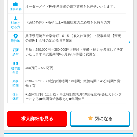
オーダーメイドFA生産設備の組立業務をお任せいたします。
仕事内容
《必須条件》■高卒以上■機械組立のご経験をお持ちの方
対象と
なる方
兵庫県尼崎市金楽寺町1-6-15 【雇入れ直後】上記事業所 【変更
の範囲】会社の定める各事業所
勤務地
月給：280,000円～380,000円※経験・年齢・能力を考慮して決定
いたします※試用期間6ヶ月あり(待遇に変更な…
給与
400万円～550万円
初年度
年収
8:30～17:15 （所定労働時間：8時間）休憩時間：45分時間外労
勤務
時間
働：有
■週休2日制（土日祝）※土曜日出社年10回程度有(会社カレンダ
休日
休暇
ーによる)■年間有給休暇あり■年間休日…
求人詳細を見る
気になる