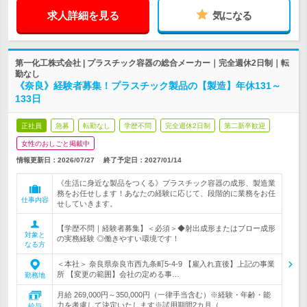
求人詳細を見る
気になる
第一化工株式会社 | プラスチック容器の総合メーカー｜完全週休2日制｜転
勤なし
《奈良》経験者募集！プラスチック製品の【製造】年休131～
133日
正社員
急募
転勤なし
学歴不問
完全週休2日制
第二新卒歓迎
女性のおしごと掲載中
情報更新日：2026/07/27
終了予定日：
2027/01/14
《生活に身近な製品をつくる》プラスチック容器の成形、製造業
務をお任せします！あなたの経験に応じて、段階的に業務をお任
仕事内容
せしていきます。
【学歴不問｜経験者募集】＜必須＞◆射出成形またはブロー成形
対象と
の実務経験 ◎働きやすい環境です！
なる方
＜本社＞ 奈良県奈良市西九条町5-4-9 【雇入れ直後】上記の事業
所 【変更の範囲】会社の定める事…
勤務地
月給 269,000円～350,000円（一律手当含む）※経験・年齢・能
力を考慮して決定いたします※試用期間2カ月（…
給与