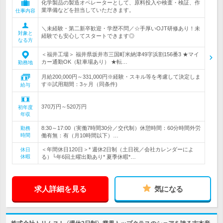
化学製品の製造オペレーターとして、原料投入や検査・検証、作
業準備などを担当していただきます。
仕事内容
＼未経験・第二新卒歓迎・学歴不問／☆手厚いOJT研修あり！未
対象と
経験でも安心してスタートできます◎
なる方
＜福井工場＞ 福井県坂井市三国町米納津49字浜割156番3 ★マイ
カー通勤OK（駐車場あり） ★転…
勤務地
月給200,000円～331,000円※経験・スキル等を考慮して決定しま
す※試用期間：3ヶ月（同条件)
給与
370万円～520万円
初年度
年収
8:30～17:00（実働7時間30分／交代制）休憩時間：60分時間外労
勤務
時間
働有無：有（月10時間以下）…
＜年間休日120日＞* 週休2日制（土日祝／会社カレンダーによ
休日
休暇
る）└年6回土曜出勤あり* 夏季休暇*…
求人詳細を見る
気になる