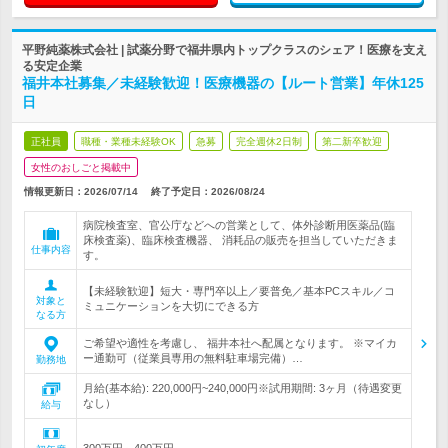
平野純薬株式会社 | 試薬分野で福井県内トップクラスのシェア！医療を支え
る安定企業
福井本社募集／未経験歓迎！医療機器の【ルート営業】年休125
日
正社員
職種・業種未経験OK
急募
完全週休2日制
第二新卒歓迎
女性のおしごと掲載中
情報更新日：2026/07/14
終了予定日：
2026/08/24
病院検査室、官公庁などへの営業として、体外診断用医薬品(臨
床検査薬)、臨床検査機器、 消耗品の販売を担当していただきま
仕事内容
す。
【未経験歓迎】短大・専門卒以上／要普免／基本PCスキル／コ
対象と
ミュニケーションを大切にできる方
なる方
ご希望や適性を考慮し、 福井本社へ配属となります。 ※マイカ
ー通勤可（従業員専用の無料駐車場完備）…
勤務地
月給(基本給): 220,000円~240,000円※試用期間: 3ヶ月（待遇変更
なし）
給与
300万円～400万円