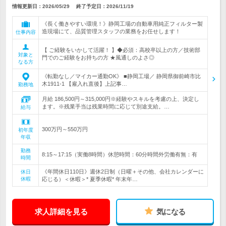
情報更新日：2026/05/29
終了予定日：
2026/11/19
《長く働きやすい環境！》静岡工場の自動車用純正フィルター製
造現場にて、品質管理スタッフの業務をお任せします！
仕事内容
【 ご経験をいかして活躍！ 】◆必須：高校卒以上の方／技術部
対象と
門でのご経験をお持ちの方 ★風通しのよさ◎
なる方
《転勤なし／マイカー通勤OK》 ■静岡工場／ 静岡県御前崎市比
木1911-1 【雇入れ直後】上記事…
勤務地
月給 186,500円～315,000円※経験やスキルを考慮の上、決定し
ます。※残業手当は残業時間に応じて別途支給。…
給与
300万円～550万円
初年度
年収
勤務
8:15～17:15（実働8時間）休憩時間：60分時間外労働有無：有
時間
《年間休日110日》週休2日制（日曜＋その他、会社カレンダーに
休日
休暇
応じる）＜休暇＞* 夏季休暇* 年末年…
求人詳細を見る
気になる