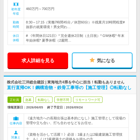
460万円～700万円
初年度
年収
8:30～17:15（実働7時間45分／休憩60分）※残業月10時間程度#
勤務
時間
抜群の就業環境！男女問わ…
# 《年間休日121日》* 完全週休2日制（土日祝）* GW休暇* 年末
休日
休暇
年始休暇* 夏季休暇（2週間…
求人詳細を見る
気になる
株式会社三洋総合建設 | 東海地方4県を中心に担当！転勤もありません
直行直帰OK！鋼構造物・鉄骨工事等の【施工管理】◎転勤なし
正社員
急募
転勤なし
学歴不問
リモートワーク可
情報更新日：2026/06/05
終了予定日：
2026/09/24
《遠方地方への長期出張は基本的になし》施工管理として現場の
管理や立ち合い、打ち合わせなどをお任せ。
仕事内容
《資格を活かして活躍！》必須：1級または2級建築施工管理技
対象と
士、もしくは1級建築士の資格をお持ちの方