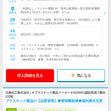
なる方
《転勤なし／マイカー通勤OK》 基本は配属場へ直行直帰 配属期
間以外は下記のいずれかに出勤 または…
勤務地
月給35万～65万円※経験、能力等を考慮の上、当社規定により優
遇します。※みなし残業代29,000円～54,000円…
給与
500万円～1000万円
初年度
年収
フレックスタイム制（標準労働時間：1日8時間／休憩1時間）※
勤務
時間
コアタイム：10:00-15:00 フレ…
週休2日制(土・日)+祝日 ※年に１回のみ全体会議で土曜出勤あ
休日
休暇
り■休暇GW、夏季、年末年始(当年実施…
求人詳細を見る
気になる
日南化工株式会社 | ＃プラスチック製品メーカー＃ISO9001認証取得 #週休
2日制
プラスチック製品の【品質管理】◆管理職候補◆福利厚生充実
正社員
急募
転勤なし
学歴不問
第二新卒歓迎