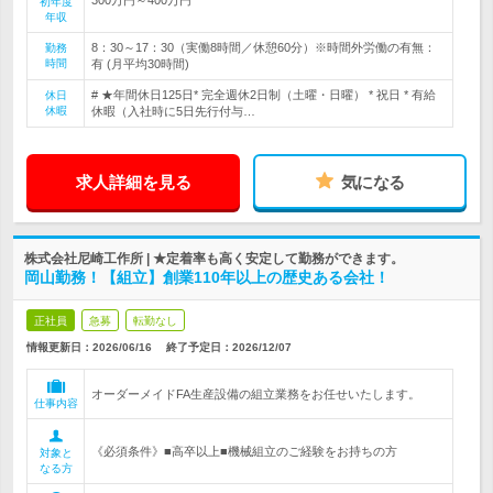
初年度
年収
8：30～17：30（実働8時間／休憩60分）※時間外労働の有無：
勤務
時間
有 (月平均30時間)
# ★年間休日125日* 完全週休2日制（土曜・日曜） * 祝日 * 有給
休日
休暇
休暇（入社時に5日先行付与…
求人詳細を見る
気になる
株式会社尼崎工作所 | ★定着率も高く安定して勤務ができます。
岡山勤務！【組立】創業110年以上の歴史ある会社！
正社員
急募
転勤なし
情報更新日：2026/06/16
終了予定日：
2026/12/07
オーダーメイドFA生産設備の組立業務をお任せいたします。
仕事内容
《必須条件》■高卒以上■機械組立のご経験をお持ちの方
対象と
なる方