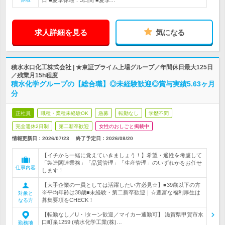
日 ■夏季休暇：3日間 ■夏季…
求人詳細を見る
気になる
積水水口化工株式会社 | ★東証プライム上場グループ／年間休日最大125日
／残業月15h程度
積水化学グループの【総合職】◎未経験歓迎◎賞与実績5.63ヶ月
分
正社員
職種・業種未経験OK
急募
転勤なし
学歴不問
完全週休2日制
第二新卒歓迎
女性のおしごと掲載中
情報更新日：2026/07/23
終了予定日：
2026/08/20
【イチから一緒に覚えていきましょう！】希望・適性を考慮して
「製造関連業務」「品質管理」「生産管理」のいずれかをお任せ
仕事内容
します！
【大手企業の一員としては活躍したい方必見☆】■39歳以下の方
※平均年齢は38歳■未経験・第二新卒歓迎｜☆豊富な福利厚生は
対象と
募集要項をCHECK！
なる方
【転勤なし／U・Iターン歓迎／マイカー通勤可】 滋賀県甲賀市水
口町泉1259 (積水化学工業(株)…
勤務地