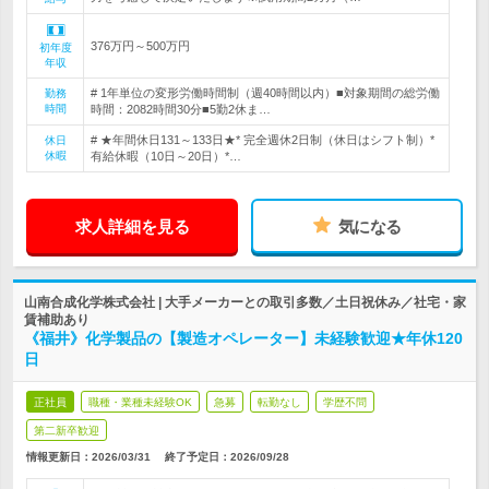
376万円～500万円
初年度
年収
# 1年単位の変形労働時間制（週40時間以内）■対象期間の総労働
勤務
時間
時間：2082時間30分■5勤2休ま…
# ★年間休日131～133日★* 完全週休2日制（休日はシフト制）*
休日
休暇
有給休暇（10日～20日）*…
求人詳細を見る
気になる
山南合成化学株式会社 | 大手メーカーとの取引多数／土日祝休み／社宅・家
賃補助あり
《福井》化学製品の【製造オペレーター】未経験歓迎★年休120
日
正社員
職種・業種未経験OK
急募
転勤なし
学歴不問
第二新卒歓迎
情報更新日：2026/03/31
終了予定日：
2026/09/28