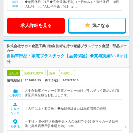
◆年間休日121日◆完全週休2日制（土日休み）* 有給休暇 10日
休日
休暇
入社時：5日/入社半年後：5日 計…
求人詳細を見る
気になる
株式会社サカエ金型工業 | 独自技術を持つ老舗プラスチック金型・部品メー
カー
自動車部品・家電プラスチック【品質保証】◆賞与実績6～8ヶ月
分
正社員
業種未経験OK
急募
転勤なし
情報更新日：2026/06/19
終了予定日：
2026/12/10
大手自動車メーカーや家電メーカー向けプラスチック部品の品質
保証業務全般をお任せします。
仕事内容
【大卒以上・要普免】◆品質保証または品質管理の経験
対象と
なる方
＜本社＞ 静岡県浜松市中央区大久保町748-68 ※マイカー通勤可
能（従業員専用駐車場完備） ※転…
勤務地