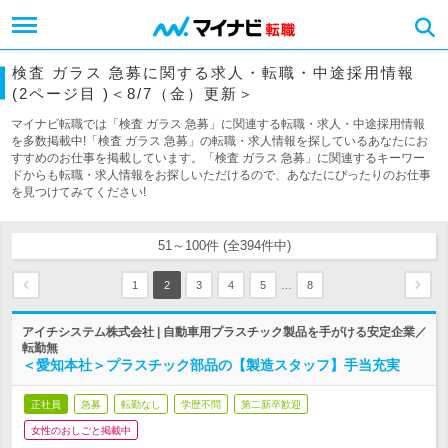
検査 ガラス 急募に関する求人・転職・中途採用情報
(2ページ目 )＜8/7（金）更新＞
マイナビ転職では「検査 ガラス 急募」に関連する転職・求人・中途採用情報
を多数掲載中!「検査 ガラス 急募」の転職・求人情報を探しているあなたにお
すすめのお仕事を掲載しています。「検査 ガラス 急募」に関連するキーワー
ドからも転職・求人情報をお探しいただけるので、あなたにぴったりのお仕事
を見つけてみてください!
51～100件 (全394件中)
…
1
2
3
4
5
8
アイチシステム株式会社 | 自動車用プラスチック製品を手がける安定企業／
転勤無
＜愛知本社＞プラスチック部品の【製造スタッフ】手当充実
正社員
急募
転勤なし
学歴不問
第二新卒歓迎
女性のおしごと掲載中