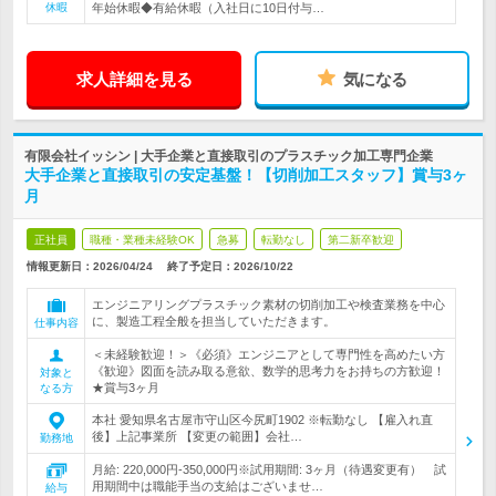
休暇
年始休暇◆有給休暇（入社日に10日付与…
求人詳細を見る
気になる
有限会社イッシン | 大手企業と直接取引のプラスチック加工専門企業
大手企業と直接取引の安定基盤！【切削加工スタッフ】賞与3ヶ
月
正社員
職種・業種未経験OK
急募
転勤なし
第二新卒歓迎
情報更新日：2026/04/24
終了予定日：
2026/10/22
エンジニアリングプラスチック素材の切削加工や検査業務を中心
に、製造工程全般を担当していただきます。
仕事内容
＜未経験歓迎！＞《必須》エンジニアとして専門性を高めたい方
《歓迎》図面を読み取る意欲、数学的思考力をお持ちの方歓迎！
対象と
★賞与3ヶ月
なる方
本社 愛知県名古屋市守山区今尻町1902 ※転勤なし 【雇入れ直
後】上記事業所 【変更の範囲】会社…
勤務地
月給: 220,000円-350,000円※試用期間: 3ヶ月（待遇変更有） 試
用期間中は職能手当の支給はございませ…
給与