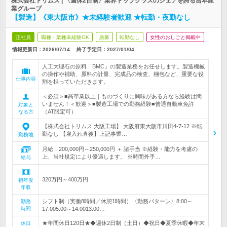
株式会社トリムス | 〈週休2日制〉業界トップクラスのシェアを誇る吉本産
業グループ
【製造】《東大阪市》★未経験者歓迎 ★転勤・夜勤なし
正社員
職種・業種未経験OK
急募
転勤なし
女性のおしごと掲載中
情報更新日：2026/07/14
終了予定日：
2027/01/04
人工大理石の原料「BMC」の製造業務をお任せします。製造機械
の操作や補助、原料の計量、完成品の検査、梱包など、重要な役
仕事内容
割を担っていただきます。
＜必須＞■高卒業以上｜ものづくりに興味がある方なら経験は問
いません！＜歓迎＞■製造工場での勤務経験■普通自動車免許
対象と
（AT限定可）
なる方
【株式会社トリムス 大阪工場】 大阪府東大阪市川田4-7-12 ※転
勤なし 【雇入れ直後】上記事業…
勤務地
月給：200,000円～250,000円 ＋ 諸手当 ※経験・能力を考慮の
上、当社規定により優遇します。 ※時間外手…
給与
320万円～400万円
初年度
年収
シフト制（実働8時間／休憩1時間）〈勤務パターン〉8:00～
勤務
時間
17:005:00～14:0013:00…
★年間休日120日★◆週休2日制（土日）◆祝日◆夏季休暇◆年末
休日