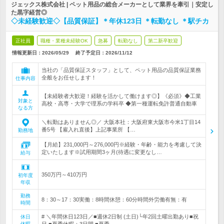
ジェックス株式会社 | ペット用品の総合メーカーとして業界を牽引｜安定し
た黒字経営◎
◇未経験歓迎◇【品質保証】＊年休123日 ＊転勤なし ＊駅チカ
正社員
職種・業種未経験OK
急募
転勤なし
第二新卒歓迎
情報更新日：2026/05/29
終了予定日：
2026/11/12
当社の「品質保証スタッフ」として、ペット用品の品質保証業務
全般をお任せします！
仕事内容
【未経験者大歓迎！経験を活かして働けます◎】《必須》◆工業
対象と
高校・高専・大学で理系の学科卒 ◆第一種運転免許普通自動車
なる方
＼転勤はありません◎／ 大阪本社：大阪府東大阪市今米1丁目14
番5号 【雇入れ直後】上記事業所 【…
勤務地
【月給】231,000円～276,000円※経験・年齢・能力を考慮して決
定いたします※試用期間3ヶ月(待遇に変更なし…
給与
350万円～410万円
初年度
年収
勤務
8：30～17：30実働：8時間休憩：60分時間外労働有無：有
時間
# ＼年間休日123日／■週休2日制 (土日)└年2回土曜出勤あり■祝
休日
休暇