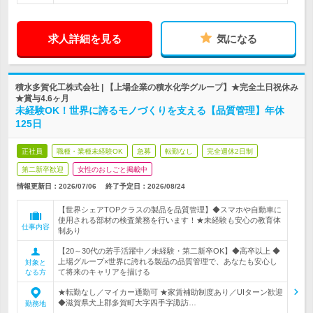
求人詳細を見る
気になる
積水多賀化工株式会社 | 【上場企業の積水化学グループ】★完全土日祝休み
★賞与4.6ヶ月
未経験OK！世界に誇るモノづくりを支える【品質管理】年休
125日
正社員
職種・業種未経験OK
急募
転勤なし
完全週休2日制
第二新卒歓迎
女性のおしごと掲載中
情報更新日：2026/07/06
終了予定日：
2026/08/24
【世界シェアTOPクラスの製品を品質管理】◆スマホや自動車に
使用される部材の検査業務を行います！★未経験も安心の教育体
仕事内容
制あり
【20～30代の若手活躍中／未経験・第二新卒OK】◆高卒以上 ◆
上場グループ×世界に誇れる製品の品質管理で、あなたも安心し
対象と
て将来のキャリアを描ける
なる方
★転勤なし／マイカー通勤可 ★家賃補助制度あり／UIターン歓迎
◆滋賀県犬上郡多賀町大字四手字諏訪…
勤務地