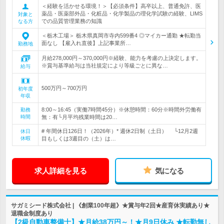
＜経験を活かせる環境！＞【必須条件】高卒以上、普通免許、医
薬品・医薬部外品・化粧品・化学製品の理化学試験の経験、LIMS
対象と
での品質管理業務の知識
なる方
＜栃木工場＞ 栃木県真岡市寺内599番4 ◎マイカー通勤 ★転勤当
面なし 【雇入れ直後】上記事業所…
勤務地
月給278,000円～370,000円※経験、能力を考慮の上決定します。
※賞与基準給与は当社規定により等級ごとに異な…
給与
500万円～700万円
初年度
年収
8:00～16:45（実働7時間45分）※休憩時間：60分※時間外労働有
勤務
時間
無：有└月平均残業時間は20…
# 年間休日126日！（2026年）* 週休2日制（土日） └12月2週
休日
休暇
目もしくは3週目の（土）は…
求人詳細を見る
気になる
サガミシード株式会社 | 《創業100年超》★賞与年2回★産育休実績あり★
退職金制度あり
【2級自動車整備士】★月給38万円～！★月9日休み ★転勤無し