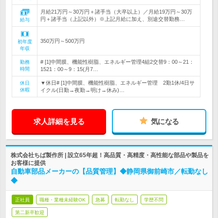
月給21万円～30万円＋諸手当（大卒以上）／月給19万円～30万
円＋諸手当（上記以外）※上記月給に加え、別途交替勤務…
給与
350万円～500万円
初年度
年収
# [1]中間膜、機能性樹脂、エネルギー管理4組2交替9：00～21：
勤務
時間
1521：00～9：15(月7…
▼休日# [1]中間膜、機能性樹脂、エネルギー管理 2勤1休/4日サ
休日
休暇
イクル(日勤→夜勤→明け→休み)…
求人詳細を見る
気になる
株式会社ちば製作所 | 設立65年超！高品質・高精度・高性能な部品や製品を
お客様に提供
自動車部品メーカーの【品質管理】◆静岡県御前崎市／転勤なし
◆
正社員
職種・業種未経験OK
急募
転勤なし
学歴不問
第二新卒歓迎