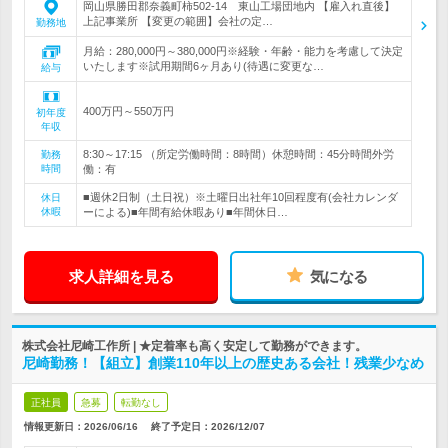
岡山県勝田郡奈義町柿502-14 東山工場団地内 【雇入れ直後】
上記事業所 【変更の範囲】会社の定…
勤務地
月給：280,000円～380,000円※経験・年齢・能力を考慮して決定
いたします※試用期間6ヶ月あり(待遇に変更な…
給与
400万円～550万円
初年度
年収
8:30～17:15 （所定労働時間：8時間）休憩時間：45分時間外労
勤務
時間
働：有
■週休2日制（土日祝）※土曜日出社年10回程度有(会社カレンダ
休日
休暇
ーによる)■年間有給休暇あり■年間休日…
求人詳細を見る
気になる
株式会社尼崎工作所 | ★定着率も高く安定して勤務ができます。
尼崎勤務！【組立】創業110年以上の歴史ある会社！残業少なめ
正社員
急募
転勤なし
情報更新日：2026/06/16
終了予定日：
2026/12/07