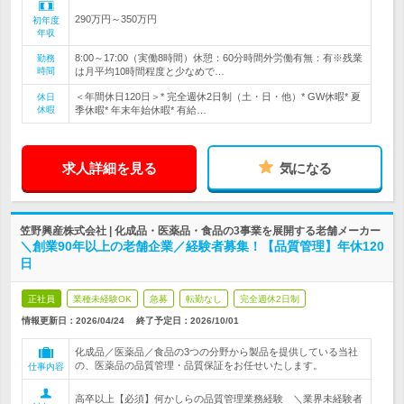
290万円～350万円
初年度
年収
8:00～17:00（実働8時間）休憩：60分時間外労働有無：有※残業
勤務
時間
は月平均10時間程度と少なめで…
＜年間休日120日＞* 完全週休2日制（土・日・他）* GW休暇* 夏
休日
休暇
季休暇* 年末年始休暇* 有給…
求人詳細を見る
気になる
笠野興産株式会社 | 化成品・医薬品・食品の3事業を展開する老舗メーカー
＼創業90年以上の老舗企業／経験者募集！【品質管理】年休120
日
正社員
業種未経験OK
急募
転勤なし
完全週休2日制
情報更新日：2026/04/24
終了予定日：
2026/10/01
化成品／医薬品／食品の3つの分野から製品を提供している当社
の、医薬品の品質管理・品質保証をお任せいたします。
仕事内容
高卒以上【必須】何かしらの品質管理業務経験 ＼業界未経験者