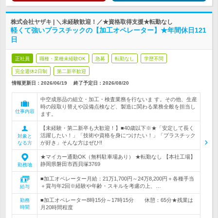
株式会社ヤザキ | ＼未経験歓迎！／★資格取得支援★転勤なし
軽くて強いプラスチックの【加工オペレーター】★年間休日121
日
正社員
職種・業種未経験OK
急募
転勤なし
学歴不問
完全週休2日制
第二新卒歓迎
情報更新日：2026/06/19
終了予定日：
2026/08/20
中空成形品の組立・加工・検査業務を行ないま す。その他、生産
時の段取り替えや設備点検など、製造に関わる業務全般を担当し
仕事内容
ます。
【未経験・第二新卒も大歓迎！】■40歳以下※★「安定して長く
活躍したい！」「技術や資格を身につけたい！」「プラスチック
対象と
が好き」そんな方はぜひ!!
なる方
★マイカー通勤OK（無料駐車場あり） ★転勤なし 【本社工場】
静岡県磐田市西貝塚3769
勤務地
■加工オペレーター月給：21万1,700円～24万8,200円＋各種手当
＋賞与年2回※経験や年齢・スキルを考慮の上、…
給与
■加工オペレーター8時15分～17時15分 休憩：65分★残業は
勤務
時間
月20時間程度