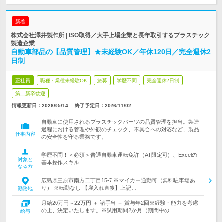
新着
株式会社澤井製作所 | ISO取得／大手上場企業と長年取引するプラスチック
製造企業
自動車部品の【品質管理】★未経験OK／年休120日／完全週休2
日制
正社員
職種・業種未経験OK
急募
学歴不問
完全週休2日制
第二新卒歓迎
情報更新日：2026/05/14
終了予定日：
2026/11/02
自動車に使用されるプラスチックパーツの品質管理を担当。製造
過程における管理や外観のチェック、不具合への対応など、製品
仕事内容
の安全性を守る業務です。
学歴不問！＜必須＞普通自動車運転免許（AT限定可）、Excelの
対象と
基本操作スキル
なる方
広島県三原市南方二丁目15-7 ※マイカー通勤可（無料駐車場あ
り） ※転勤なし 【雇入れ直後】上記…
勤務地
月給20万円～22万円 ＋ 諸手当 ＋ 賞与年2回※経験・能力を考慮
の上、決定いたします。※試用期間2か月（期間中の…
給与