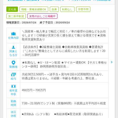
正社員
職種・業種未経験OK
急募
転勤なし
学歴不問
第二新卒歓迎
女性のおしごと掲載中
情報更新日：2026/07/24
終了予定日：
2026/09/24
＼国産車～輸入車まで幅広く対応！／車の修理や点検などをお任
せします！◎研修が充実◎長く腰を据えて働ける環境です★資格
仕事内容
取得支援制度あり
【必須条件】◆2級整備士資格 ◆自動車検査員資格 ◆普通免許
｜“これから”整備士としてさらに成長したい方を歓迎します！20
対象と
～30代活躍中
なる方
★転勤なし ★U・Iターン歓迎 ★マイカー通勤OK 【サガミ車検セ
ンター静岡】 静岡県静岡市葵区長…
勤務地
月給38万2,500円～＋諸手当＋賞与年2回※試用期間3カ月あり。
待遇は変わりません。※経験・年齢を考慮の上、弊社規…
給与
450万円～700万円
初年度
年収
勤務
7:00～21:00内でシフト制（実働8時間）※残業は月平均20ｈ程度
時間
休日
■月9休み（シフト制） ■有給休暇■育児休業（取得実績あり）
休暇