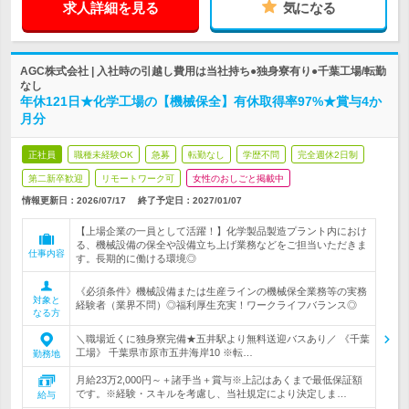
求人詳細を見る
気になる
AGC株式会社 | 入社時の引越し費用は当社持ち●独身寮有り●千葉工場/転勤
なし
年休121日★化学工場の【機械保全】有休取得率97%★賞与4か
月分
正社員
職種未経験OK
急募
転勤なし
学歴不問
完全週休2日制
第二新卒歓迎
リモートワーク可
女性のおしごと掲載中
情報更新日：2026/07/17
終了予定日：
2027/01/07
【上場企業の一員として活躍！】化学製品製造プラント内におけ
る、機械設備の保全や設備立ち上げ業務などをご担当いただきま
仕事内容
す。長期的に働ける環境◎
《必須条件》機械設備または生産ラインの機械保全業務等の実務
対象と
経験者（業界不問）◎福利厚生充実！ワークライフバランス◎
なる方
＼職場近くに独身寮完備★五井駅より無料送迎バスあり／ 《千葉
工場》 千葉県市原市五井海岸10 ※転…
勤務地
月給23万2,000円～＋諸手当＋賞与※上記はあくまで最低保証額
です。※経験・スキルを考慮し、当社規定により決定しま…
給与