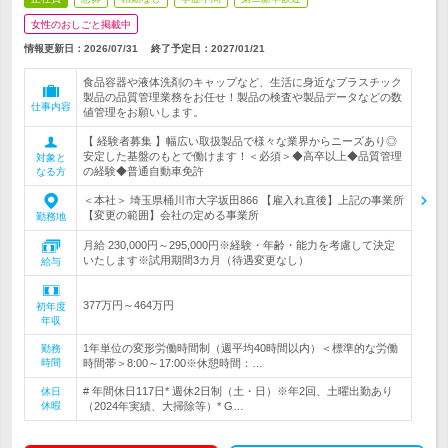
女性のおしごと掲載中
情報更新日：2026/07/31
終了予定日：
2027/01/21
食品容器や液体洗剤のキャップなど、生活に身近なプラスチック
製品の品質管理業務をお任せ！製品の検査や製品データなどの数
仕事内容
値管理をお願いします。
【 経験者募集 】幅広い取扱製品で様々な業界からニーズあり◎
安定した基盤のもとで働けます！＜必須＞◆高卒以上◆品質管理
対象と
の経験◆普通自動車免許
なる方
＜本社＞ 埼玉県桶川市大字坂田866 【雇入れ直後】上記の事業所
【変更の範囲】会社の定める事業所
勤務地
月給 230,000円～295,000円※経験・年齢・能力を考慮して決定
いたします※試用期間3カ月（待遇変更なし）
給与
377万円～464万円
初年度
年収
1年単位の変形労働時間制（週平均40時間以内）＜標準的な労働
勤務
時間
時間帯＞8:00～17:00※休憩時間：…
# 年間休日117日* 週休2日制（土・日）※年2回、土曜出勤あり
休日
休暇
（2024年実績、大掃除等）* G…