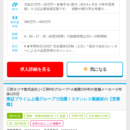
月給21万円～25万円＋各種手当+賞与（約4.6ヶ月分 ※昨年度実
績）※上記は最低保証額です。 経験や能力等を考慮の…
給与
380万円～450万円
初年度
年収
勤務
9：00～17：30（休憩1時間）◎残業時間は月5～10時間程
時間
# ★年間休日125日* 完全週休2日制（土日）* 祝日※会社カレンダ
休日
休暇
ーによる※品質管理のポジション…
求人詳細を見る
気になる
三和タジマ株式会社 | <三和HDグループ>☆創業100年の老舗メーカー☆年
休125日
東証プライム上場グループで活躍！ステンレス製建材の【営業
職】
契約社員
職種・業種未経験OK
急募
学歴不問
完全週休2日制
第二新卒歓迎
女性のおしごと掲載中