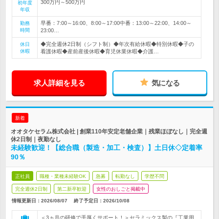
300万円～500万円
初年度
年収
早番：7:00～16:00、8:00～17:00中番：13:00～22:00、14:00～
勤務
時間
23:00…
◆完全週休2日制（シフト制）◆年次有給休暇◆特別休暇◆子の
休日
休暇
看護休暇◆産前産後休暇◆育児休業休暇◆介護…
求人詳細を見る
気になる
新着
オオタケセラム株式会社 | 創業110年安定老舗企業｜残業ほぼなし｜完全週
休2日制｜夜勤なし
未経験歓迎！【総合職（製造・加工・検査）】土日休◇定着率
90％
正社員
職種・業種未経験OK
急募
転勤なし
学歴不問
完全週休2日制
第二新卒歓迎
女性のおしごと掲載中
情報更新日：2026/08/07
終了予定日：
2026/10/08
＜3ヵ月の研修で手厚くサポート！＞セラミックス製の『工業用