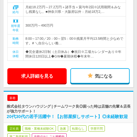
月給18.2万円～27.2万円＋諸手当＋賞与年2回※試用期間＆みな
し残業なし。■神奈川県・大阪府以外：月給18万2,…
給与
300万円～490万円
初年度
年収
8:00～17:00／20：00～翌5：00※残業月平均13.5時間と少なめで
勤務
時間
す。# ＼自分らしい働…
◆完全週休2日制（土日休み）◆祝日※工場カレンダーあり※年
休日
休暇
間休日120日以上◆GW◆夏期休暇◆年末年…
求人詳細を見る
気になる
新着
株式会社タウンハウジング | チームワーク良◎困った時は店舗の先輩＆店長
が強力サポート！
20代30代の若手活躍中！【お部屋探しサポート】◎未経験歓迎
正社員
職種・業種未経験OK
急募
転勤なし
学歴不問
第二新卒歓迎
女性のおしごと掲載中