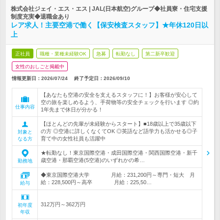
株式会社ジェイ・エス・エス | JAL(日本航空)グループ◆社員寮・住宅支援
制度充実◆退職金あり
レア求人！主要空港で働く【保安検査スタッフ】★年休120日以
上
正社員
職種・業種未経験OK
急募
転勤なし
第二新卒歓迎
女性のおしごと掲載中
情報更新日：2026/07/24
終了予定日：
2026/09/10
【あなたも空港の安全を支えるスタッフに！】お客様が安心して
空の旅を楽しめるよう、手荷物等の安全チェックを行います ◎約
仕事内容
1年先まで休日が分かる！
【ほとんどの先輩が未経験からスタート】■18歳以上で35歳以下
の方 ◎空港に詳しくなくてOK ◎英語など語学力も活かせる◎子
対象と
育て中の女性社員も活躍中
なる方
★転勤なし！東京国際空港・成田国際空港・関西国際空港・新千
歳空港・那覇空港(5空港)のいずれかの希…
勤務地
◆東京国際空港大学 月給：231,200円～専門・短大 月
給：228,500円～高卒 月給：225,50…
給与
312万円～362万円
初年度
年収