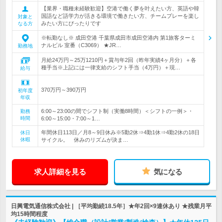
【業界・職種未経験歓迎】空港で働く夢を叶えたい方、英語や韓
国語など語学力が活きる環境で働きたい方、チームプレーを楽し
対象と
みたい方にぴったりです
なる方
※転勤なし※ 成田空港 千葉県成田市成田空港内 第1旅客ターミ
ナルビル 室番（C3069） ★JR…
勤務地
月給24万円～25万1210円＋賞与年2回（昨年実績4ヶ月分）＋各
種手当※上記には一律支給のシフト手当（4万円）＋現…
給与
370万円～390万円
初年度
年収
6:00～23:00の間でシフト制（実働8時間）＜シフトの一例＞・
勤務
時間
6:00～15:00・7:00～1…
年間休日113日／月8～9日休み※5勤2休⇒4勤1休⇒4勤2休の18日
休日
休暇
サイクル。 休みのリズムが決ま…
求人詳細を見る
気になる
日興電気通信株式会社 | ［平均勤続18.5年］★年2回×9連休あり ★残業月平
均15時間程度