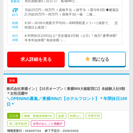
央区南船場4丁目11-17 船場MKビ…
勤務地
月給23万円～38万円 ＋資格手当 ＋諸手当 ＋賞与年2回 ◆建築設
計月給26万円～38万円 ＋資格手当(一級・二級…
給与
9:30～18:00※残業月平均20～30時間程度メリハリ抜群で、 定
勤務
時間
時退社も推奨！
# 年間休日124日以上* 完全週休2日制（土日）* 祝日* 夏季休暇*
休日
休暇
年末年始休暇* 有給休暇（…
求人詳細を見る
気になる
新着
株式会社東横イン | 【10月オープン！東横INN大船駅西口】未経験入社9割
＊女性活躍中
＼OPENING募集／東横INNの【ホテルフロント】＊年間休日169
日＊
正社員
職種・業種未経験OK
急募
転勤なし
学歴不問
第二新卒歓迎
女性のおしごと掲載中
情報更新日：2026/07/24
終了予定日：
2026/10/22