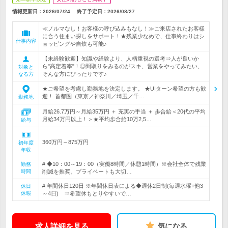
情報更新日：2026/07/24
終了予定日：
2026/08/27
≪ノルマなし！お客様の呼び込みもなし！≫ご来店されたお客様
に合う住まい探しをサポート！★残業少なめで、仕事終わりはシ
仕事内容
ョッピングや自炊も可能♪
【未経験歓迎】知識や経験より、人柄重視の選考⇒人が良いか
ら"高定着率"！◎間取りをみるのがスキ、営業をやってみたい、
対象と
そんな方にぴったりです♪
なる方
★ご希望を考慮し勤務地を決定します。 ★UIターン希望の方も歓
迎！ 首都圏（東京／神奈川／埼玉／千…
勤務地
月給26.7万円～月給35万円 ＋ 充実の手当 ＋ 歩合給＜20代の平均
月給34万円以上！＞★平均歩合給10万2,5…
給与
360万円～875万円
初年度
年収
# ◆10：00～19：00（実働8時間／休憩1時間）※会社全体で残業
勤務
時間
削減を推奨。プライベートも大切…
# 年間休日120日 ※年間休日表による◆週休2日制(毎週水曜+他3
休日
休暇
～4日) ⇒希望休もとりやすいで…
求人詳細を見る
気になる