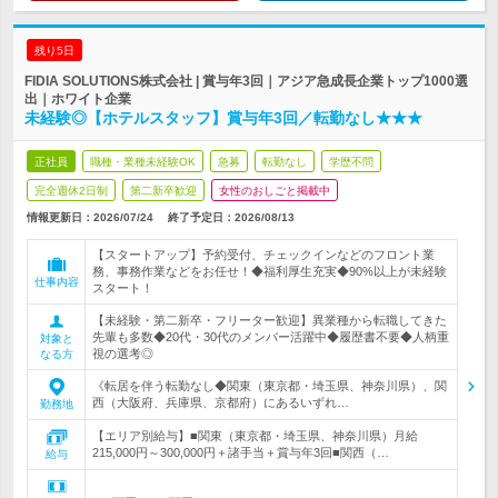
残り5日
FIDIA SOLUTIONS株式会社 | 賞与年3回｜アジア急成長企業トップ1000選
出｜ホワイト企業
未経験◎【ホテルスタッフ】賞与年3回／転勤なし★★★
正社員
職種・業種未経験OK
急募
転勤なし
学歴不問
完全週休2日制
第二新卒歓迎
女性のおしごと掲載中
情報更新日：2026/07/24
終了予定日：
2026/08/13
【スタートアップ】予約受付、チェックインなどのフロント業
務、事務作業などをお任せ！◆福利厚生充実◆90%以上が未経験
仕事内容
スタート！
【未経験・第二新卒・フリーター歓迎】異業種から転職してきた
先輩も多数◆20代・30代のメンバー活躍中◆履歴書不要◆人柄重
対象と
視の選考◎
なる方
《転居を伴う転勤なし◆関東（東京都・埼玉県、神奈川県）、関
西（大阪府、兵庫県、京都府）にあるいずれ…
勤務地
【エリア別給与】■関東（東京都・埼玉県、神奈川県）月給
215,000円～300,000円＋諸手当＋賞与年3回■関西（…
給与