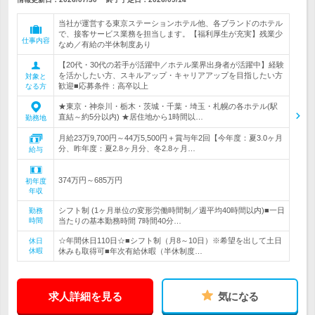
当社が運営する東京ステーションホテル他、各ブランドのホテル
で、接客サービス業務を担当します。【福利厚生が充実】残業少
仕事内容
なめ／有給の半休制度あり
【20代・30代の若手が活躍中／ホテル業界出身者が活躍中】経験
を活かしたい方、スキルアップ・キャリアアップを目指したい方
対象と
歓迎■応募条件：高卒以上
なる方
★東京・神奈川・栃木・茨城・千葉・埼玉・札幌の各ホテル(駅
直結～約5分以内) ★居住地から1時間以…
勤務地
月給23万9,700円～44万5,500円＋賞与年2回【今年度：夏3.0ヶ月
分、昨年度：夏2.8ヶ月分、冬2.8ヶ月…
給与
374万円～685万円
初年度
年収
シフト制 (1ヶ月単位の変形労働時間制／週平均40時間以内)■一日
勤務
時間
当たりの基本勤務時間 7時間40分…
☆年間休日110日☆■シフト制（月8～10日）※希望を出して土日
休日
休暇
休みも取得可■年次有給休暇（半休制度…
求人詳細を見る
気になる