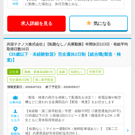
休暇
に勤務した場合は、休日労働とみな…
求人詳細を見る
気になる
共栄テクノス株式会社 | 【転勤なし／兵庫勤務】年間休日123日・有給平均
取得日数16日
《35歳以下・未経験歓迎》完全週休2日制【総合職(製造・検
査)】
正社員
職種・業種未経験OK
急募
転勤なし
学歴不問
完全週休2日制
第二新卒歓迎
情報更新日：2026/07/21
終了予定日：
2026/09/17
〈製造・検査の両方を体験して配属先を決定！〉発電設備や航空
機などに使われる金属部品の【製造・検査】をお任せします
仕事内容
【未経験・第二新卒歓迎／学歴・経験不問】◎要普通免許(AT可)
◎35歳以下の方 ☆面接1回のスピード選考！職場見学もOK ☆男
対象と
女ともに育休取得実績あり
なる方
【 転勤なし｜マイカー通勤OK（無料駐車場あり）】 【第二工
場】 兵庫県高砂市米田町塩市255-1…
勤務地