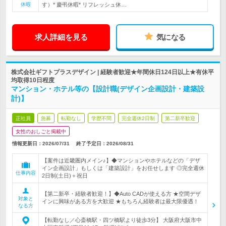
休暇
す）* 慶弔休暇* リフレッシュ休…
求人詳細を見る
気になる
株式会社ギフトプラスデザイン | 経験者歓迎★年間休日124日以上★有休平
均取得10日程度
マンション・ホテル等の【設計職(デザイン企画設計・建築設
計)】
正社員
急募
転勤なし
学歴不問
完全週休2日制
第二新卒歓迎
女性のおしごと掲載中
情報更新日：2026/07/31
終了予定日：
2026/08/31
【案件は近畿圏内メイン♪】◆マンションやホテルなどの「デザ
イン企画設計」もしくは「建築設計」をお任せします ◎完全週休
仕事内容
2日制(土日)＋祝日
【第二新卒・経験者歓迎！】◆Auto CADが使える方 ★空間デザ
対象と
インに興味がある方を大歓迎 ★もちろん経験者は最大限優遇！
なる方
【転勤なし／心斎橋駅・四ツ橋駅より徒歩3分】 大阪府大阪市中