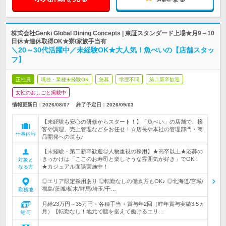
株式会社Genki Global Dining Concepts | 東証スタンダード上場★月9～10
日休★連休取得OK★寮/家族手当有
＼20～30代活躍中／未経験OK★大人気！魚べいの【店舗スタッ
フ】
正社員
職種・業種未経験OK
急募
学歴不問
第二新卒歓迎
女性のおしごと掲載中
情報更新日：2026/08/07
終了予定日：
2026/09/03
【未経験も安心の研修からスタート！】「魚べい」の店舗で、接
客や調理、売上管理などをお任せ！☆店長や本社の管理部門・商
仕事内容
品開発への道も♪
【未経験・第二新卒歓迎◎人物重視の採用】★高卒以上★応募の
きっかけは「ここのお寿司と楽しそうな雰囲気が好き」でOK！
対象と
★カジュアル面談実施中！
なる方
◎エリア限定採用あり ◎転勤なしの働き方もOK♪ ◎北海道/宮城/
福島/茨城/栃木/群馬/埼玉/千…
勤務地
月給23万円～35万円 + 各種手当 + 賞与年2回（昨年賞与実績3.5ヵ
月）【転勤なし！地元で腰を据えて働けるエリ…
給与