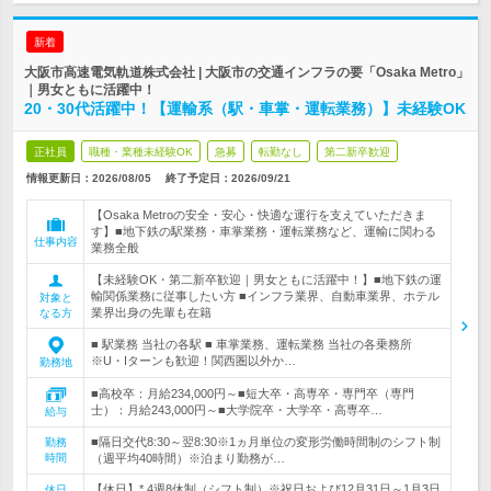
新着
大阪市高速電気軌道株式会社 | 大阪市の交通インフラの要「Osaka Metro」
｜男女ともに活躍中！
20・30代活躍中！【運輸系（駅・車掌・運転業務）】未経験OK
正社員
職種・業種未経験OK
急募
転勤なし
第二新卒歓迎
情報更新日：2026/08/05
終了予定日：
2026/09/21
【Osaka Metroの安全・安心・快適な運行を支えていただきま
す】■地下鉄の駅業務・車掌業務・運転業務など、運輸に関わる
仕事内容
業務全般
【未経験OK・第二新卒歓迎｜男女ともに活躍中！】■地下鉄の運
輸関係業務に従事したい方 ■インフラ業界、自動車業界、ホテル
対象と
業界出身の先輩も在籍
なる方
■ 駅業務 当社の各駅 ■ 車掌業務、運転業務 当社の各乗務所
※U・Iターンも歓迎！関西圏以外か…
勤務地
■高校卒：月給234,000円～■短大卒・高専卒・専門卒（専門
士）：月給243,000円～■大学院卒・大学卒・高専卒…
給与
■隔日交代8:30～翌8:30※1ヵ月単位の変形労働時間制のシフト制
勤務
時間
（週平均40時間）※泊まり勤務が…
【休日】* 4週8休制（シフト制）※祝日および12月31日～1月3日
休日