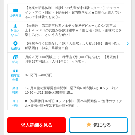
【充実の研修体制！9割以上の先輩が未経験スタート】チェック
イン・アウト対応・予約受付・館内案内など★自動化も進んでい
仕事内容
るので未経験でも安心♪
【未経験・第二新卒歓迎／ホテル業界デビューもOK／高卒以
上】20～30代の女性が多数活躍中★「推し活・旅行・趣味などを
対象と
楽しみたい」という方もぜひ！
なる方
【転居を伴う転勤なし／JR「大船駅」より徒歩1分】 東横INN大
船駅西口：神奈川県鎌倉市台1-1-…
勤務地
月給25万5000円以上（一律手当1万5,000円を含む） 【月収例】
月収28万円以上（入社1年目） ＜内訳＞ …
給与
370万円～400万円
初年度
年収
1ヶ月単位の変形労働時間制（週平均40時間以内）■シフト制／
勤務
時間
10:30～翌11:30※休憩5時間15…
# 【年間休日169日】■シフト制※1回25時間勤務→2連休のサイク
休日
休暇
ル■慶弔休暇■年次有給休暇■産前…
求人詳細を見る
気になる