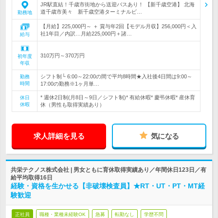
JR駅直結！千歳市街地から送迎バスあり！ 【新千歳空港】 北海
道千歳市美々 新千歳空港ターミナルビ…
勤務地
【月給】225,000円～ ＋ 賞与年2回【モデル月収】256,000円＜入
社1年目／内訳…月給225,000円＋諸…
給与
310万円～370万円
初年度
年収
シフト制└ 6:00～22:00の間で平均8時間★入社後4日間は9:00～
勤務
時間
17:00の勤務※1ヶ月単…
* 週休2日制(月8日～9日／シフト制)* 有給休暇* 慶弔休暇* 産休育
休日
休暇
休（男性も取得実績あり）
求人詳細を見る
気になる
共栄テクノス株式会社 | 男女ともに育休取得実績あり／年間休日123日／有
給平均取得16日
経験・資格を生かせる【非破壊検査員】★RT・UT・PT・MT経
験歓迎
正社員
職種・業種未経験OK
急募
転勤なし
学歴不問