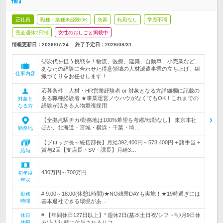
補】
正社員
職種・業種未経験OK
急募
転勤なし
学歴不問
完全週休2日制
女性のおしごと掲載中
情報更新日：2026/07/24
終了予定日：
2026/08/31
◎次代を担う挑戦を！物流、医療、建築、自動車、小売業など、
あなたの経験に合わせた得意領域の人材派遣事業の立ち上げ、組
仕事内容
織づくりをお任せします！
応募条件：人材・HR営業経験者 or 対象となる方詳細欄に記載の
ある職種経験者 ★事業運営ノウハウがなくてもOK！これまでの
対象と
経験が活きる人物重視採用
なる方
【全拠点駅チカ/勤務地は100%希望を考慮/転勤なし】 東京本社
ほか、北海道・宮城・横浜・千葉・埼…
勤務地
【ブロック長～統括部長】月給392,400円～578,400円 + 諸手当 +
賞与2回【支店長・SV・課長】月給3…
給与
430万円～700万円
初年度
年収
# 9:00～18:00(休憩1時間)★NO残業DAYも実施！★19時過ぎには
勤務
時間
基本退社できる環境があ…
# 【年間休日127日以上】* 週休2日(基本土日祝/シフト制/月9日休
休日
休暇
み)└入社時に付与されるリフ…