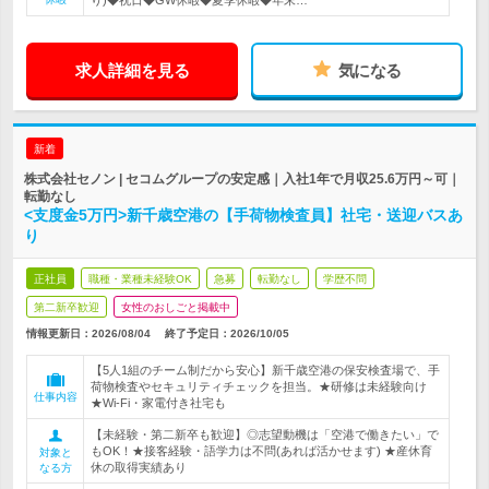
り)◆祝日◆GW休暇◆夏季休暇◆年末…
求人詳細を見る
気になる
新着
株式会社セノン | セコムグループの安定感｜入社1年で月収25.6万円～可｜
転勤なし
<支度金5万円>新千歳空港の【手荷物検査員】社宅・送迎バスあ
り
正社員
職種・業種未経験OK
急募
転勤なし
学歴不問
第二新卒歓迎
女性のおしごと掲載中
情報更新日：2026/08/04
終了予定日：
2026/10/05
【5人1組のチーム制だから安心】新千歳空港の保安検査場で、手
荷物検査やセキュリティチェックを担当。★研修は未経験向け
仕事内容
★Wi-Fi・家電付き社宅も
【未経験・第二新卒も歓迎】◎志望動機は「空港で働きたい」で
もOK！★接客経験・語学力は不問(あれば活かせます) ★産休育
対象と
休の取得実績あり
なる方