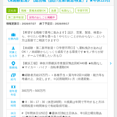
《未経験歓迎》【総合職（設計/営業/製造/検査）】★年休125日
正社員
職種・業種未経験OK
急募
転勤なし
学歴不問
第二新卒歓迎
女性のおしごと掲載中
情報更新日：2026/07/27
終了予定日：
2026/09/17
【希望する職種で選考に進みます】設計、営業、製造、検査か
ら、やりたい仕事を選べる！やりたいことがわからない…という
仕事内容
方は面接でご相談できます◎
【未経験・第二新卒歓迎！◎学歴不問◎】＼運転免許があれば
OK！／未経験からじっくり成長できる環境です★モノ作りが好
対象と
き、チームで作業したい方も◎
なる方
【横浜工場】 神奈川県横浜市青葉区鴨志田町440番 ★転勤なし
★マイカー・バイク・自転車通勤OK
勤務地
◆経験者月給23万円～ + 各種手当 + 賞与年2回※経験・能力等を
考慮の上、決定します。※試用期間3ヶ月（待遇変動…
給与
300万円～500万円
初年度
年収
◆ 8：30～17：30（休憩1時間）※残業は年間で平均すると月15
勤務
時間
時間程度※時間単位で有給取得可能…
# 【年間休日125日】◆週休2日制(土日休み、年1回土曜出勤あ
休日
休暇