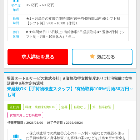
350万円～600万円
初年度
年収
★1ヶ月単位の変形労働時間制(週平均40時間以内)※シフト制
勤務
時間
【シフト例】9:00～18:00（休憩1…
# ★年間休日115日以上+有給休暇5日必須取得★* 週休2日制（シ
休日
休暇
フト制・月9～10日休み）* 年…
求人詳細を見る
気になる
羽田タートルサービス株式会社 | ＃資格取得支援制度あり #社宅完備 #女性
活躍中 #基本定時退社
未経験OK【手荷物検査スタッフ】*有給取得100%*月給30万円～
も可
正社員
職種・業種未経験OK
急募
転勤なし
第二新卒歓迎
女性のおしごと掲載中
情報更新日：2026/08/06
終了予定日：
2026/08/24
＜保安検査場での業務◎安心のチーム制＞X線などの機器を使っ
た手荷物検査／身体検査／お客様の案内などを担当★空の安全を