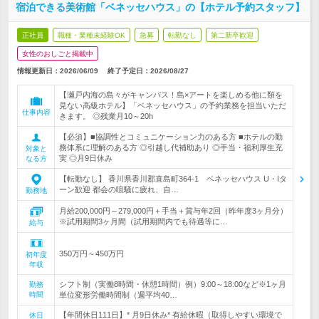
宿泊できる美術館「ベネッセハウス」の【ホテル予約スタッフ】
正社員
職種・業種未経験OK
急募
転勤なし
第二新卒歓迎
女性のおしごと掲載中
情報更新日：2026/06/09
終了予定日：
2026/08/27
【瀬戸内海の島々がキャンパス！島×アートを楽しめる他に類を
見ない高級ホテル】「ベネッセハウス」の予約業務を担当いただ
仕事内容
きます。 ◎残業月10～20h
【必須】■協調性とコミュニケーション力のある方 ■ホテルの勤
務体系に理解のある方 ◎引越し代補助あり ◎手当・福利厚生充
対象と
実 ◎月9日休み
なる方
【転勤なし】 香川県香川郡直島町364-1 ベネッセハウス U・Iタ
ーン歓迎 都会の喧騒に疲れ、自…
勤務地
月給200,000円～279,000円＋手当＋賞与年2回（昨年度3ヶ月分）
※試用期間3ヶ月間（試用期間内でも待遇等に…
給与
350万円～450万円
初年度
年収
シフト制（実働8時間・休憩1時間）例）9:00～18:00など※1ヶ月
勤務
時間
単位変形労働時間制（週平均40…
【年間休日111日】* 月9日休み* 有給休暇（取得しやすい環境で
休日