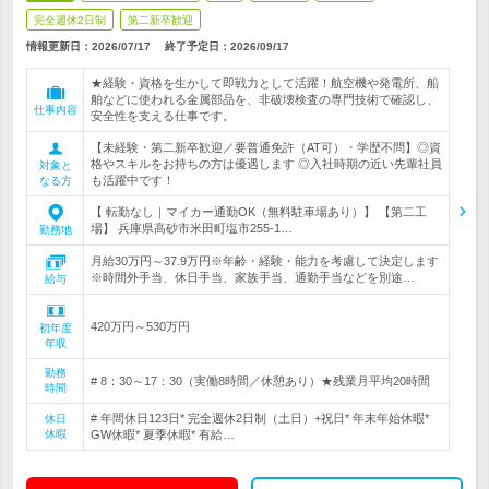
完全週休2日制
第二新卒歓迎
情報更新日：2026/07/17
終了予定日：
2026/09/17
★経験・資格を生かして即戦力として活躍！航空機や発電所、船
舶などに使われる金属部品を、非破壊検査の専門技術で確認し、
仕事内容
安全性を支える仕事です。
【未経験・第二新卒歓迎／要普通免許（AT可）・学歴不問】◎資
格やスキルをお持ちの方は優遇します ◎入社時期の近い先輩社員
対象と
も活躍中です！
なる方
【 転勤なし｜マイカー通勤OK（無料駐車場あり）】 【第二工
場】 兵庫県高砂市米田町塩市255-1…
勤務地
月給30万円～37.9万円※年齢・経験・能力を考慮して決定します
※時間外手当、休日手当、家族手当、通勤手当などを別途…
給与
420万円～530万円
初年度
年収
勤務
# 8：30～17：30（実働8時間／休憩あり）★残業月平均20時間
時間
# 年間休日123日* 完全週休2日制（土日）+祝日* 年末年始休暇*
休日
休暇
GW休暇* 夏季休暇* 有給…