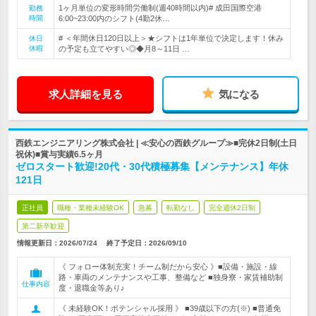
1ヶ月単位の変形時間労働制(週40時間以内)# 成田国際空港
勤務
時間
6:00~23:00内のシフト(4勤2休…
# ＜年間休日120日以上＞★シフトは1年単位で決定します！休み
休日
休暇
の予定も立てやすい◎◆月8～11日 …
求人詳細を見る
気になる
西鉄エンジニアリング株式会社 | ≪安心の西鉄グループ≫■完休2日制(土日
祝休)■賞与実績6.5ヶ月
ゼロスタート歓迎!20代・30代積極募集【メンテナンス】年休
121日
正社員
職種・業種未経験OK
急募
転勤なし
完全週休2日制
第二新卒歓迎
情報更新日：2026/07/24
終了予定日：
2026/09/10
《 フォロー体制充実！チーム制だから安心 》■設備・施設・線
路・車両のメンテナンスや工事、整備など ■独身寮・家賃補助制
仕事内容
度・退職金等あり♪
《 未経験OK！ポテンシャル採用 》 ■39歳以下の方(※) ■普通免