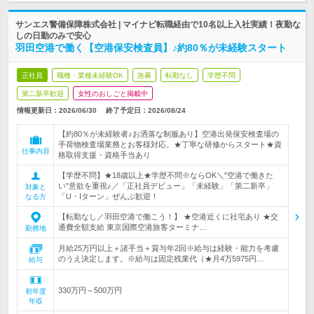
サンエス警備保障株式会社 | マイナビ転職経由で10名以上入社実績！夜勤な
しの日勤のみで安心
羽田空港で働く【空港保安検査員】♪約80％が未経験スタート
正社員
職種・業種未経験OK
急募
転勤なし
学歴不問
第二新卒歓迎
女性のおしごと掲載中
情報更新日：2026/06/30
終了予定日：
2026/08/24
【約80％が未経験者♪お洒落な制服あり】空港出発保安検査場の
手荷物検査場業務とお客様対応。★丁寧な研修からスタート★資
仕事内容
格取得支援・資格手当あり
【学歴不問】★18歳以上★学歴不問※ならOK＼"空港で働きた
い"意欲を重視♪／「正社員デビュー」「未経験」「第二新卒」
対象と
「U・Iターン」ぜんぶ歓迎！
なる方
【転勤なし／羽田空港で働こう！】 ★空港近くに社宅あり ★交
通費全額支給 東京国際空港旅客ターミナ…
勤務地
月給25万円以上＋諸手当＋賞与年2回※給与は経験・能力を考慮
のうえ決定します。※給与は固定残業代（★月4万5975円…
給与
330万円～500万円
初年度
年収