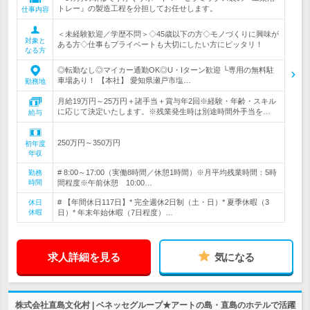
トレー』の製造工程を分担してお任せします。
仕事内容
＜未経験歓迎／学歴不問＞◇45歳以下の方◇モノづくりに興味が
対象と
ある方◇仕事もプライベートも大切にしたい方にピッタリ！
なる方
◎転勤なし◎マイカー通勤OK◎U・Iターン歓迎 └専用の無料駐
車場あり！ 【本社】 愛知県瀬戸市塩…
勤務地
月給19万円～25万円＋諸手当＋賞与年2回※経験・年齢・スキル
に応じて決定いたします。※残業発生時は別途時間外手当を…
給与
250万円～350万円
初年度
年収
# 8:00～17:00（実働8時間／休憩1時間）※月平均残業時間：5時
勤務
時間
間程度※午前休憩 10:00…
# 【年間休日117日】* 完全週休2日制（土・日）* 夏季休暇（3
休日
休暇
日）* 年末年始休暇（7日程度）…
求人詳細を見る
気になる
株式会社直島文化村 | ベネッセグループ★アートの島・直島のホテルで活躍