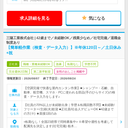
求人詳細を見る
気になる
三陽工業株式会社 | 42歳まで／未経験OK／残業少なめ／社宅完備／退職金
制度あり
【簡単軽作業（検査・データ入力）】※年休120日～／土日休み
+祝
正社員
職種・業種未経験OK
急募
転勤なし
学歴不問
完全週休2日制
第二新卒歓迎
女性のおしごと掲載中
情報更新日：2026/08/07
終了予定日：
2026/08/24
【空調完備で快適な屋内カンタン作業】■シャンプー・石鹸、自
動車、航空機、スマホ・PCに使われる部品(手のひらサイズ)の検
仕事内容
査・データ入力をします♪
【社員の70%以上が未経験出身｜学歴＆転職回数不問】■未経験/
フリーター/主婦(夫)歓迎 ■正社員/社会人デビューOK ■42歳まで
対象と
の方(※) ★面接1回のみ
なる方
<転勤なし！全国23府県で同時募集中> ※希望や適性を考慮して
配属先を決定します(社宅完備) 栃木…
勤務地