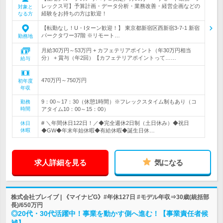
レックス可】予算計画・データ分析・業務改善・経営企画などの
対象と
経験をお持ちの方は歓迎！
なる方
【転勤なし！U・Iターン歓迎！】 東京都新宿区西新宿3-7-1 新宿
パークタワー37階 ※リモート…
勤務地
月給30万円～53万円 + カフェテリアポイント（年30万円相当
分） + 賞与（年2回）【カフェテリアポイントって……
給与
470万円～750万円
初年度
年収
9：00～17：30（休憩1時間）※フレックスタイム制もあり（コ
勤務
時間
アタイム10：00～15：00）
# ＼年間休日122日！／◆完全週休2日制（土日休み）◆祝日
休日
休暇
◆GW◆年末年始休暇◆有給休暇◆誕生日休…
求人詳細を見る
気になる
株式会社ブレイブ | 《マイナビG》#年休127日 #モデル年収⇒30歳(統括部
長)/650万円
◎20代・30代活躍中！事業を動かす側へ進む！【事業責任者候