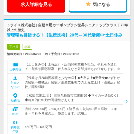
求人詳細を見る
気になる
トライス株式会社 | 自動車用カーボンブラシ世界シェアトップクラス｜70年
以上の歴史
管理職も目指せる！【生産技術】20代～30代活躍中*土日休み
正社員
急募
情報更新日：2026/04/20
終了予定日：
2026/10/08
【土日休み◎】工程設計・設備開発業務を担当。それらを通じ
て、顧客や関係部署・仕入れ先など外部折衝もお任せします。※
仕事内容
【残業は月20時間程度と少なめ◎】■大卒以上■要普免■いずれか
の経験⇒機械設計経験／生産技術職での工程立上げ・設備設計経
対象と
験／開発経験
なる方
【 松阪広陽工場 】 三重県松阪市広陽町30 ◆マイカー通勤OK！
◆将来的に転勤の可能性がありま…
勤務地
月給 220,000円～350,000円 + 諸手当 + 賞与年2回※経験・スキ
ル・年齢を考慮の上、優遇します。試用…
給与
450万円～600万円
初年度
年収