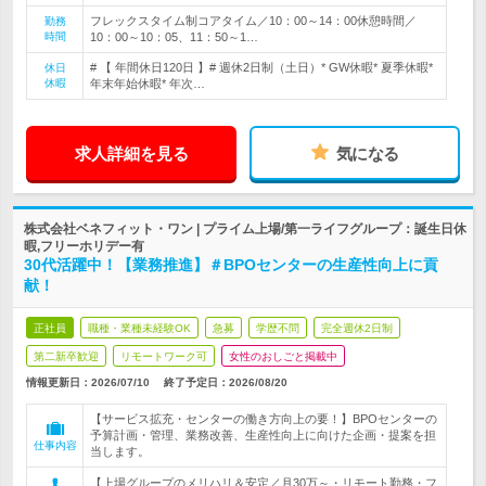
フレックスタイム制コアタイム／10：00～14：00休憩時間／
勤務
時間
10：00～10：05、11：50～1…
# 【 年間休日120日 】# 週休2日制（土日）* GW休暇* 夏季休暇*
休日
休暇
年末年始休暇* 年次…
求人詳細を見る
気になる
株式会社ベネフィット・ワン | プライム上場/第一ライフグループ：誕生日休
暇,フリーホリデー有
30代活躍中！【業務推進】＃BPOセンターの生産性向上に貢
献！
正社員
職種・業種未経験OK
急募
学歴不問
完全週休2日制
第二新卒歓迎
リモートワーク可
女性のおしごと掲載中
情報更新日：2026/07/10
終了予定日：
2026/08/20
【サービス拡充・センターの働き方向上の要！】BPOセンターの
予算計画・管理、業務改善、生産性向上に向けた企画・提案を担
仕事内容
当します。
【上場グループのメリハリ＆安定／月30万～・リモート勤務・フ