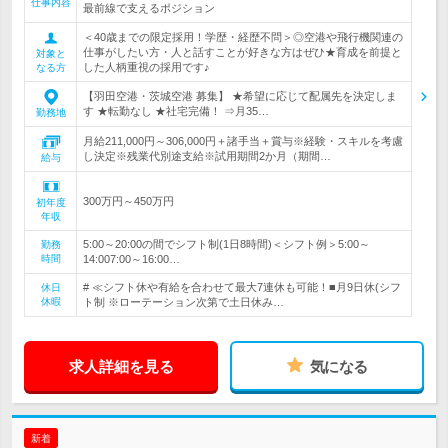
仕事内容
最前線で支えるポジション
＜40歳までの限定採用！学歴・経歴不問＞◎空港や飛行機関連の
仕事がしたい方・人と話すことが好きな方はぜひ★育成を前提と
対象と
した人柄重視の採用です♪
なる方
【羽田空港・茨城空港 募集】 ★希望に応じて配属先を決定しま
す ★転勤なし ★社宅完備！ ⇒月35…
勤務地
月給211,000円～306,000円＋諸手当＋賞与※経験・スキルを考慮
し決定※残業代別途支給※試用期間2か月（期間…
給与
300万円～450万円
初年度
年収
5:00～20:00の間でシフト制(1日8時間)＜シフト例＞5:00～
勤務
時間
14:007:00～16:00…
# ≪シフト休や有給を合わせて最大7連休も可能！■月9日休(シフ
休日
休暇
ト制 ※ローテーション次第で土日休み…
求人詳細を見る
気になる
新着