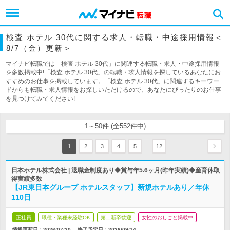
検査 ホテル 30代に関する求人・転職・中途採用情報＜
8/7（金）更新＞
マイナビ転職では「検査 ホテル 30代」に関連する転職・求人・中途採用情報
を多数掲載中!「検査 ホテル 30代」の転職・求人情報を探しているあなたにお
すすめのお仕事を掲載しています。「検査 ホテル 30代」に関連するキーワー
ドからも転職・求人情報をお探しいただけるので、あなたにぴったりのお仕事
を見つけてみてください!
1～50件 (全552件中)
…
1
2
3
4
5
12
日本ホテル株式会社 | 退職金制度あり◆賞与年5.6ヶ月(昨年実績)◆産育休取
得実績多数
【JR東日本グループ ホテルスタッフ】新規ホテルあり／年休
110日
正社員
職種・業種未経験OK
第二新卒歓迎
女性のおしごと掲載中
情報更新日：2026/07/30
終了予定日：
2026/09/14