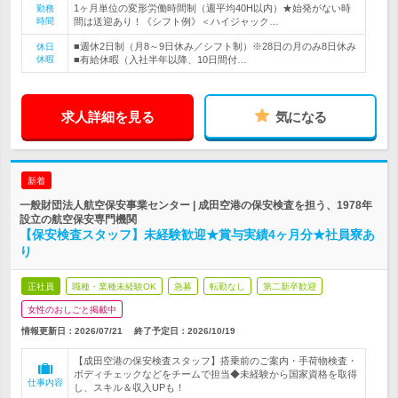
1ヶ月単位の変形労働時間制（週平均40H以内）★始発がない時
勤務
時間
間は送迎あり！《シフト例》＜ハイジャック…
■週休2日制（月8～9日休み／シフト制）※28日の月のみ8日休み
休日
休暇
■有給休暇（入社半年以降、10日間付…
求人詳細を見る
気になる
新着
一般財団法人航空保安事業センター | 成田空港の保安検査を担う、1978年
設立の航空保安専門機関
【保安検査スタッフ】未経験歓迎★賞与実績4ヶ月分★社員寮あ
り
正社員
職種・業種未経験OK
急募
転勤なし
第二新卒歓迎
女性のおしごと掲載中
情報更新日：2026/07/21
終了予定日：
2026/10/19
【成田空港の保安検査スタッフ】搭乗前のご案内・手荷物検査・
ボディチェックなどをチームで担当◆未経験から国家資格を取得
仕事内容
し、スキル＆収入UPも！