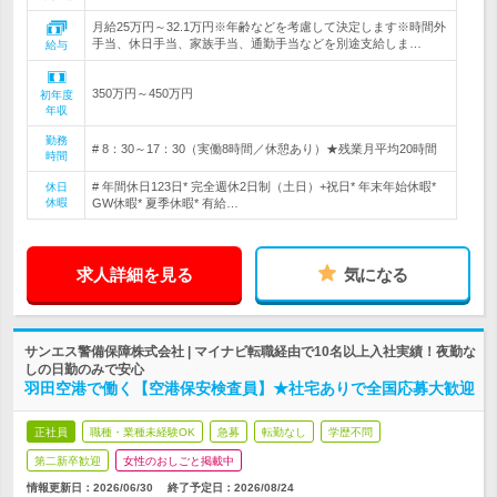
月給25万円～32.1万円※年齢などを考慮して決定します※時間外
手当、休日手当、家族手当、通勤手当などを別途支給しま…
給与
350万円～450万円
初年度
年収
勤務
# 8：30～17：30（実働8時間／休憩あり）★残業月平均20時間
時間
# 年間休日123日* 完全週休2日制（土日）+祝日* 年末年始休暇*
休日
休暇
GW休暇* 夏季休暇* 有給…
求人詳細を見る
気になる
サンエス警備保障株式会社 | マイナビ転職経由で10名以上入社実績！夜勤な
しの日勤のみで安心
羽田空港で働く【空港保安検査員】★社宅ありで全国応募大歓迎
正社員
職種・業種未経験OK
急募
転勤なし
学歴不問
第二新卒歓迎
女性のおしごと掲載中
情報更新日：2026/06/30
終了予定日：
2026/08/24