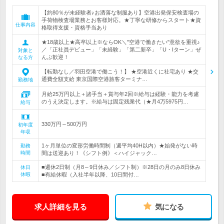
【約80％が未経験者♪お洒落な制服あり】空港出発保安検査場の
手荷物検査場業務とお客様対応。★丁寧な研修からスタート★資
仕事内容
格取得支援・資格手当あり
★18歳以上★高卒以上※ならOK＼"空港で働きたい"意欲を重視♪
／「正社員デビュー」「未経験」「第二新卒」「U・Iターン」ぜ
対象と
んぶ歓迎！
なる方
【転勤なし／羽田空港で働こう！】 ★空港近くに社宅あり ★交
通費全額支給 東京国際空港旅客ターミナ…
勤務地
月給25万円以上＋諸手当＋賞与年2回※給与は経験・能力を考慮
のうえ決定します。※給与は固定残業代（★月4万5975円…
給与
330万円～500万円
初年度
年収
1ヶ月単位の変形労働時間制（週平均40H以内）★始発がない時
勤務
時間
間は送迎あり！《シフト例》＜ハイジャック…
■週休2日制（月8～9日休み／シフト制）※28日の月のみ8日休み
休日
休暇
■有給休暇（入社半年以降、10日間付…
求人詳細を見る
気になる