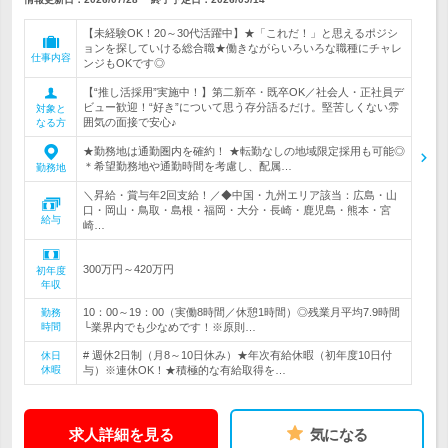
【未経験OK！20～30代活躍中】★「これだ！」と思えるポジシ
ョンを探していける総合職★働きながらいろいろな職種にチャレ
仕事内容
ンジもOKです◎
【“推し活採用”実施中！】第二新卒・既卒OK／社会人・正社員デ
ビュー歓迎！“好き”について思う存分語るだけ。堅苦しくない雰
対象と
囲気の面接で安心♪
なる方
★勤務地は通勤圏内を確約！ ★転勤なしの地域限定採用も可能◎
＊希望勤務地や通勤時間を考慮し、配属…
勤務地
＼昇給・賞与年2回支給！／◆中国・九州エリア該当：広島・山
口・岡山・鳥取・島根・福岡・大分・長崎・鹿児島・熊本・宮
給与
崎…
300万円～420万円
初年度
年収
10：00～19：00（実働8時間／休憩1時間）◎残業月平均7.9時間
勤務
時間
└業界内でも少なめです！※原則…
# 週休2日制（月8～10日休み）★年次有給休暇（初年度10日付
休日
休暇
与）※連休OK！★積極的な有給取得を…
求人詳細を見る
気になる