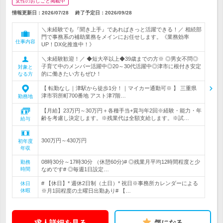
女性のおしごと掲載中
情報更新日：2026/07/28
終了予定日：
2026/09/28
＼未経験でも『聞き上手』であればきっと活躍できる！／ 相続部
門で事務系の補助業務をメインにお任せします。《業務効率
仕事内容
UP！DX化推進中！》
＼未経験歓迎！／ ◆短大卒以上◆39歳までの方※ ◎男女不問◎
子育て中のメンバー活躍中◎20～30代活躍中◎津市に根付き安定
対象と
的に働きたい方もぜひ！
なる方
【 転勤なし｜津駅から徒歩1分！｜マイカー通勤可※ 】 三重県
津市羽所町700番地 アスト津7階…
勤務地
【月給】23万円～30万円＋各種手当+賞与年2回※経験・能力・年
齢を考慮し決定します。※残業代は全額支給します。※試…
給与
300万円～430万円
初年度
年収
08時30分～17時30分 （休憩60分)# ◎残業月平均12時間程度と少
勤務
時間
なめです# ◎毎週1日設定…
# 【休日】* 週休2日制（土日）* 祝日※事務所カレンダーによる
休日
休暇
※月1回程度の土曜日出勤あり# 【…
求人詳細を見る
気になる