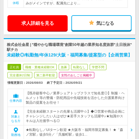
休暇
みがメインですが、配属先により…
求人詳細を見る
気になる
株式会社金星 | *穏やかな職場環境*創業50年越の業界知名度抜群*土日祝休*
駅チカ
未経験◎/転勤無/年休129/大阪・福岡募集/提案型の【企画営業】
正社員
職種・業種未経験OK
急募
転勤なし
学歴不問
完全週休2日制
第二新卒歓迎
女性のおしごと掲載中
情報更新日：2026/08/03
終了予定日：
2026/09/21
【既存顧客中心／業界シェアトップクラスで知名度◎】制服・ヘ
ルメット等の警備・防犯用品や先端技術を活かした介護業界向け
仕事内容
製品の提案をお任せ！
【完全未経験スタートの先輩も活躍中☆】◆◎営業や商品企画に
チャレンジしたい人はぜひ★若手スタッフも活躍中♪★知識やス
対象と
キルは入社後学べる◎
なる方
★転勤なし／UIターン歓迎 ★大阪市・福岡市限定募集！ ★「森
ノ宮駅」徒歩5分／「呉服町駅」徒歩1…
勤務地