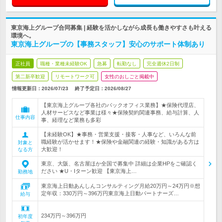
東京海上グループ合同募集 | 経験を活かしながら成長も働きやすさも叶える
環境へ。
東京海上グループの【事務スタッフ】安心のサポート体制あり
正社員
職種・業種未経験OK
急募
転勤なし
完全週休2日制
第二新卒歓迎
リモートワーク可
女性のおしごと掲載中
情報更新日：2026/07/23
終了予定日：
2026/08/27
【東京海上グループ各社のバックオフィス業務】★保険代理店、
人材サービスなど事業は様々★保険契約関連事務、給与計算、人
仕事内容
事、経理など業務も多彩
【未経験OK】★事務・営業支援・接客・人事など、いろんな前
職経験が活かせます！★保険や金融関連の経験・知識がある方は
対象と
大歓迎！
なる方
東京、大阪、名古屋ほか全国で募集中 詳細は企業HPをご確認く
ださい ★U・Iターン歓迎 【東京海上…
勤務地
東京海上日動あんしんコンサルティング月給20万円～24万円※想
定年収：330万円～396万円東京海上日動パートナーズ…
給与
234万円～396万円
初年度