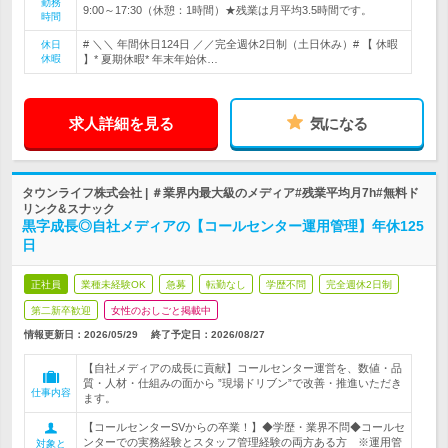
勤務
9:00～17:30（休憩：1時間）★残業は月平均3.5時間です。
時間
# ＼＼ 年間休日124日 ／／完全週休2日制（土日休み）# 【 休暇
休日
休暇
】* 夏期休暇* 年末年始休…
求人詳細を見る
気になる
タウンライフ株式会社 | ＃業界内最大級のメディア#残業平均月7h#無料ド
リンク&スナック
黒字成長◎自社メディアの【コールセンター運用管理】年休125
日
正社員
業種未経験OK
急募
転勤なし
学歴不問
完全週休2日制
第二新卒歓迎
女性のおしごと掲載中
情報更新日：2026/05/29
終了予定日：
2026/08/27
【自社メディアの成長に貢献】コールセンター運営を、数値・品
質・人材・仕組みの面から ”現場ドリブン”で改善・推進いただき
仕事内容
ます。
【コールセンターSVからの卒業！】◆学歴・業界不問◆コールセ
ンターでの実務経験とスタッフ管理経験の両方ある方 ※運用管
対象と