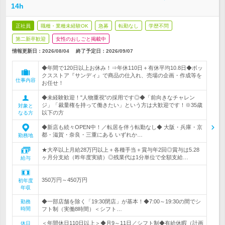
14h
正社員
職種・業種未経験OK
急募
転勤なし
学歴不問
第二新卒歓迎
女性のおしごと掲載中
情報更新日：2026/08/04
終了予定日：
2026/09/07
◆年間で120日以上お休み！⇒年休110日＋有休平均10.8日◆ボッ
クスストア『サンディ』で商品の仕入れ、売場の企画・作成等を
仕事内容
お任せ！
◆未経験歓迎！"人物重視"の採用です◎◆「前向きなチャレン
ジ」「裁量権を持って働きたい」という方は大歓迎です！※35歳
対象と
以下の方
なる方
◆新店も続々OPEN中！／転居を伴う転勤なし◆ 大阪・兵庫・京
都・滋賀・奈良・三重にある いずれか…
勤務地
★大卒以上月給28万円以上＋各種手当＋賞与年2回◎賞与は5.28
ヶ月分支給（昨年度実績）◎残業代は1分単位で全額支給…
給与
350万円～450万円
初年度
年収
◆一部店舗を除く「19:30閉店」が基本！◆7:00～19:30の間でシ
勤務
時間
フト制（実働8時間）＜シフト…
＜年間休日110日以上＞◆月9～11日／シフト制◆有給休暇（計画
休日