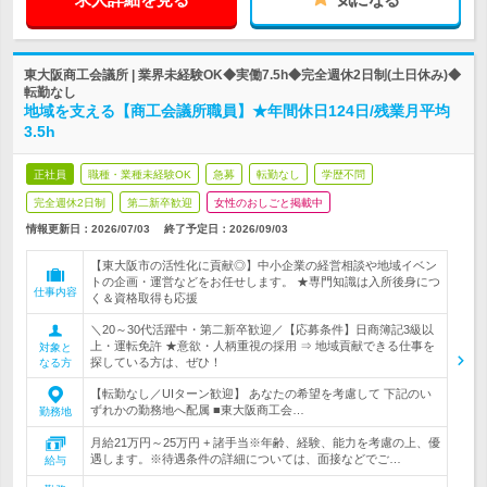
東大阪商工会議所 | 業界未経験OK◆実働7.5h◆完全週休2日制(土日休み)◆
転勤なし
地域を支える【商工会議所職員】★年間休日124日/残業月平均
3.5h
正社員
職種・業種未経験OK
急募
転勤なし
学歴不問
完全週休2日制
第二新卒歓迎
女性のおしごと掲載中
情報更新日：2026/07/03
終了予定日：
2026/09/03
【東大阪市の活性化に貢献◎】中小企業の経営相談や地域イベン
トの企画・運営などをお任せします。 ★専門知識は入所後身につ
仕事内容
く＆資格取得も応援
＼20～30代活躍中・第二新卒歓迎／【応募条件】日商簿記3級以
上・運転免許 ★意欲・人柄重視の採用 ⇒ 地域貢献できる仕事を
対象と
探している方は、ぜひ！
なる方
【転勤なし／UIターン歓迎】 あなたの希望を考慮して 下記のい
ずれかの勤務地へ配属 ■東大阪商工会…
勤務地
月給21万円～25万円 + 諸手当※年齢、経験、能力を考慮の上、優
遇します。※待遇条件の詳細については、面接などでご…
給与