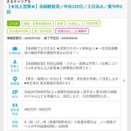
きるキャリアを
【★法人営業★】未経験歓迎／年休128日／土日休み／賞与年2
回
正社員
職種・業種未経験OK
急募
転勤なし
学歴不問
完全週休2日制
第二新卒歓迎
女性のおしごと掲載中
情報更新日：2026/07/24
終了予定日：
2026/09/24
【未経験でも大丈夫】★充実のサポート体制あり★＜住宅設備機
器の修繕手配や書類作成をお任せ！＞
仕事内容
【未経験歓迎】特別な経験・スキル・資格は不問！／仕事にコツ
対象と
コツ向き合える人歓迎★人柄重視の採用です！
なる方
【東京・福岡のいずれか】 ※希望、居住地を考慮して決定します
■東京本社 東京都港区海岸1-9-1…
勤務地
月給26万8000円以上＋残業代全額支給＋諸手当＋賞与2回※経験
やスキルなどを考慮の上、決定します。※試用期間3カ月…
給与
480万円～500万円
初年度
年収
9：00～17：45（実働7時間45分）※毎週水曜日は、ノー残業デ
勤務
時間
ー※月平均残業時間5～10時間