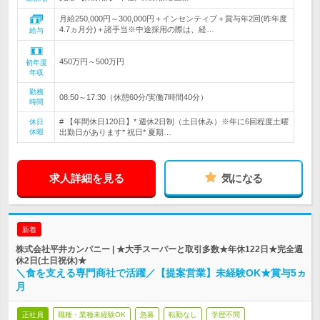
月給250,000円～300,000円＋インセンティブ＋賞与年2回(昨年度
4.7ヵ月分)＋諸手当※中途採用の際は、経…
給与
450万円～500万円
初年度
年収
勤務
08:50～17:30（休憩60分/実働7時間40分）
時間
# 【年間休日120日】* 週休2日制（土日休み）※年に6回程度土曜
休日
休暇
出勤日があります* 祝日* 夏期…
求人詳細を見る
気になる
新着
株式会社平井カンパニー | ★大手スーパーと取引多数★年休122日★完全週
休2日(土日祝休)★
＼食を支える専門商社で活躍／【提案営業】未経験OK★賞与5ヵ
月
正社員
職種・業種未経験OK
急募
転勤なし
学歴不問