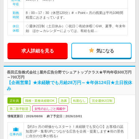
年収
8：00～17：30（休憩120分）# ＜Point＞月の残業は平均10時間
勤務
時間
程度におさまっています。
◇週休2日制（土日休み）◇祝日◇有給休暇◇GW、夏季、年末年
休日
休暇
始 ほか→カレンダーによっては、有給を組…
求人詳細を見る
気になる
長田広告株式会社 | 屋外広告分野でシェアトップクラス★平均年収600万円
～700万円
【企画営業】★未経験でも月給28万円～★年休124日★土日祝休
み
正社員
職種・業種未経験OK
急募
転勤なし
完全週休2日制
第二新卒歓迎
女性のおしごと掲載中
情報更新日：2026/08/06
終了予定日：
2026/10/01
【約3ヶ月の研修からスタート！未経験でも安心◎】お客様の認
知度UP・集客UPにつながる広告を企画・提案します★街の景色
仕事内容
に自分の仕事が残る♪