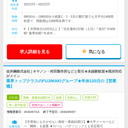
350万円～450万円
初年度
年収
9時00分～18時00分※残業2・3・5月の繁忙期でも月平均14時間
勤務
時間
程度で、閑散期は10時間未満です…
# 【 年間休日120日以上 】* 完全週休2日制（土日）* 祝日* GW休
休日
休暇
暇* 夏季休暇* 年末年…
求人詳細を見る
気になる
佐井鋼株式会社 | キヤノン・村田製作所などと取引★未経験歓迎★既存対応
がメイン
業界トップクラスのFUJIMAKIグループ★年休120日の【営業
職】
正社員
職種・業種未経験OK
急募
転勤なし
学歴不問
第二新卒歓迎
女性のおしごと掲載中
情報更新日：2026/07/14
終了予定日：
2026/09/07
【半導体にも欠かせない商材！業績好調◎】◆大手メーカーなど
へ「鋼材」を提案 ★ローム・パナソニックとも安定取引
仕事内容