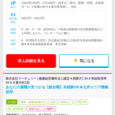
月給250,000円～279,000円＋諸手当 + 賞与（夏期・冬期・決算賞
与＊1）※前職の給与を最大限考慮し、決定…
給与
400万円～500万円
初年度
年収
9：00～17：30（休憩60分）※時差出勤制度や在宅勤務制度など
勤務
時間
も利用しながら、フレキシブルに働け…
# 《年間休日120日》完全週休2日制(土日祝)年次有給休暇夏期休
休日
休暇
暇年末年始休暇産前産後・育児休暇 …
求人詳細を見る
気になる
株式会社マーキュリー | 健康経営優良法人認定＃残業月7.9h＃有給取得率
80％＃賞与年2回
あなたの適職が見つかる【総合職】未経験OK★九州エリア積極
採用
正社員
職種・業種未経験OK
急募
転勤なし
学歴不問
第二新卒歓迎
女性のおしごと掲載中
情報更新日：2026/07/28
終了予定日：
2026/09/14