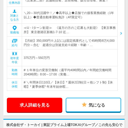
《営業第二部》店舗統括者、店長候補、販売管理者、募集！
仕事内容
＼20～30代活躍中！／◆高卒以上◆店舗での接客業務経験（1年
対象と
以上）◆普通自動車運転免許（AT限定可）
なる方
≪U・Iターン歓迎≫ 《遠方の方のご応募も大歓迎》 【東京事務
所】 東京都港区新橋1-7-10 近…
勤務地
【月給】350,000円※上記には固定残業代として45時間/8万4,000
円分～含む 超過分は別途支給※経験・年齢・…
給与
375万円～550万円
初年度
年収
# １年単位の変形労働制（週平均40時間以内／年間総労働時間
勤務
時間
2040時間）8:00～17:00（実働…
# ＼年間休日110日／【休日】* 週休2日制(日＋他シフト制)【休
休日
休暇
暇】* 夏季休暇* 年末年始休暇…
求人詳細を見る
気になる
株式会社ザ・トーカイ | 東証プライム上場TOKAIグループ／この先も安心で