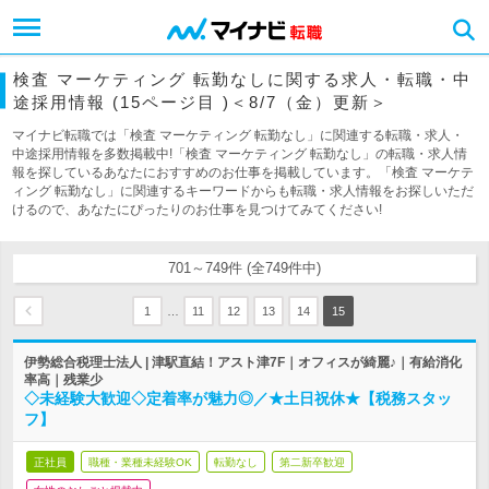
検査 マーケティング 転勤なしに関する求人・転職・中
途採用情報 (15ページ目 )＜8/7（金）更新＞
マイナビ転職では「検査 マーケティング 転勤なし」に関連する転職・求人・
中途採用情報を多数掲載中!「検査 マーケティング 転勤なし」の転職・求人情
報を探しているあなたにおすすめのお仕事を掲載しています。「検査 マーケテ
ィング 転勤なし」に関連するキーワードからも転職・求人情報をお探しいただ
けるので、あなたにぴったりのお仕事を見つけてみてください!
701～749件 (全749件中)
…
1
11
12
13
14
15
伊勢総合税理士法人 | 津駅直結！アスト津7F｜オフィスが綺麗♪｜有給消化
率高｜残業少
◇未経験大歓迎◇定着率が魅力◎／★土日祝休★【税務スタッ
フ】
正社員
職種・業種未経験OK
転勤なし
第二新卒歓迎