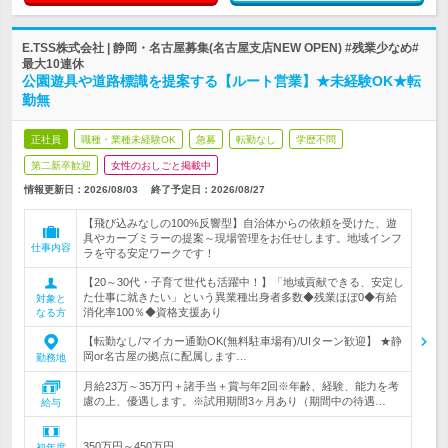
E.TSS株式会社 | 静岡・名古屋募集(名古屋支店NEW OPEN) #残業少なめ#
最大10連休
公園遊具や道路標識を提案する【ルート営業】★未経験OK★転
勤無
正社員
職種・業種未経験OK
急募
転勤なし
学歴不問
第二新卒歓迎
女性のおしごと掲載中
情報更新日：2026/08/03
終了予定日：
2026/08/27
【飛び込みなしの100%反響型】自治体からの依頼を受けた、遊
具やカーブミラーの提案～現場管理をお任せします。地域インフ
仕事内容
ラを守る安定ワークです！
【20～30代・子育て世代も活躍中！】「地域貢献できる、安定し
た仕事に就きたい」という異業種出身者多数◆残業ほぼ0◆有給
対象と
消化率100％◆資格支援あり
なる方
【転勤なし/マイカー通勤OK(無料駐車場有)/UIターン歓迎】 ★静
岡or名古屋の拠点に配属します…
勤務地
月給23万～35万円＋諸手当＋賞与年2回※年齢、経験、能力を考
慮の上、優遇します。※試用期間3ヶ月あり（期間中の待遇…
給与
350万円～450万円
初年度