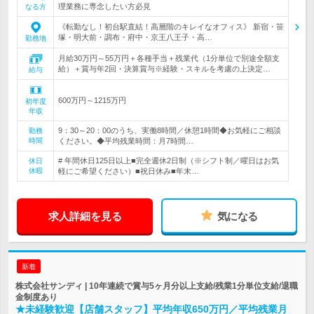
理業務に専念したい方必見
なる方
《転勤なし！初台駅直結！高層階のキレイなオフィス》 新宿・笹
塚・明大前・調布・府中・京王八王子・高…
勤務地
月給30万円～55万円＋各種手当＋残業代（1分単位で別途全額支
給）＋賞与年2回・決算賞与※経験・スキルを考慮の上決定…
給与
600万円～1215万円
初年度
年収
9：30～20：00のうち、実働8時間／休憩1時間◆お気軽にご相談
勤務
時間
ください。◆平均残業時間：月7時間…
# 年間休日125日以上■完全週休2日制（※シフト制／曜日はお気
休日
休暇
軽にご希望ください）■祝日休み■年末…
求人詳細を見る
気になる
新着
株式会社サンディ | 10年連続で賞与5ヶ月分以上支給/残業1分単位支給/退職
金制度あり
★未経験歓迎【店舗スタッフ】平均年収650万円／平均残業月