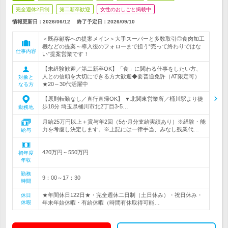
完全週休2日制
第二新卒歓迎
女性のおしごと掲載中
情報更新日：2026/06/12
終了予定日：
2026/09/10
＜既存顧客への提案メイン＞大手スーパーと多数取引◎食肉加工
機などの提案～導入後のフォローまで担う“売って終わりではな
仕事内容
い”提案営業です！
【未経験歓迎／第二新卒OK】「食」に関わる仕事をしたい方、
人との信頼を大切にできる方大歓迎◆要普通免許（AT限定可）
対象と
★20～30代活躍中
なる方
【原則転勤なし／直行直帰OK】 ▼北関東営業所／桶川駅より徒
歩18分 埼玉県桶川市北2丁目3-5…
勤務地
月給25万円以上＋賞与年2回（5か月分支給実績あり）※経験・能
力を考慮し決定します。※上記には一律手当、みなし残業代…
給与
420万円～550万円
初年度
年収
勤務
9：00～17：30
時間
★年間休日122日★・完全週休二日制（土日休み）・祝日休み・
休日
休暇
年末年始休暇・有給休暇（時間有休取得可能…