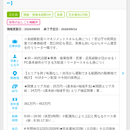
ー】
正社員
職種・業種未経験OK
急募
完全週休2日制
女性のおしごと掲載中
情報更新日：2026/08/05
終了予定日：
2026/09/14
☆未経験歓迎☆マネジメントスキルも身につく！官公庁や民間企
業での事務処理・窓口対応を受託。実務も担いながらチーム運営
仕事内容
を行うリーダー職です。
★30～40代活躍★事務・後輩指導・営業・店長経験が活かせる！
対象と
PC基本操作ができる方歓迎！リーダースキルも身につく
なる方
【エリアを跨ぐ転勤なし！自宅から通勤できる範囲内の勤務地で
検討】 ※UIターン歓迎 ※今回の採用は…
勤務地
★関東エリア月給：25万円～(基本給+地域手当)★関西エリア月
給：24万円～(基本給+地域手当) エリア補足関東：東…
給与
361万円～453万円
初年度
年収
9:00～18:00（休憩1時間）※配属先により上記と異なるケース有
勤務
時間
（例：8:30-17:30 / …
# 年間休日123日(2026年)■完全週休2日制（土日祝）※土日祝休
休日