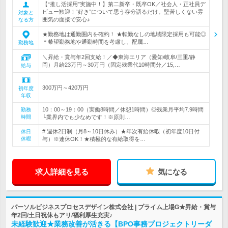
【“推し活採用”実施中！】第二新卒・既卒OK／社会人・正社員デ
ビュー歓迎！“好き”について思う存分語るだけ。堅苦しくない雰
対象と
囲気の面接で安心♪
なる方
★勤務地は通勤圏内を確約！ ★転勤なしの地域限定採用も可能◎
＊希望勤務地や通勤時間を考慮し、配属…
勤務地
＼昇給・賞与年2回支給！／◆東海エリア（愛知/岐阜/三重/静
岡）月給23万円～30万円（固定残業代10時間分／15,…
給与
300万円～420万円
初年度
年収
10：00～19：00（実働8時間／休憩1時間）◎残業月平均7.9時間
勤務
時間
└業界内でも少なめです！※原則…
# 週休2日制（月8～10日休み）★年次有給休暇（初年度10日付
休日
休暇
与）※連休OK！★積極的な有給取得を…
求人詳細を見る
気になる
パーソルビジネスプロセスデザイン株式会社 | プライム上場G★昇給・賞与
年2回/土日祝休もアリ/福利厚生充実♪
未経験歓迎★業務改善が活きる【BPO事務プロジェクトリーダ