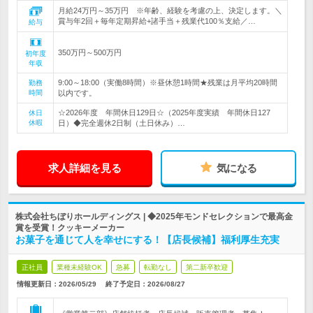
月給24万円～35万円 ※年齢、経験を考慮の上、決定します。＼
賞与年2回＋毎年定期昇給+諸手当＋残業代100％支給／…
給与
350万円～500万円
初年度
年収
9:00～18:00（実働8時間）※昼休憩1時間★残業は月平均20時間
勤務
時間
以内です。
☆2026年度 年間休日129日☆（2025年度実績 年間休日127
休日
休暇
日）◆完全週休2日制（土日休み）…
求人詳細を見る
気になる
株式会社ちぼりホールディングス | ◆2025年モンドセレクションで最高金
賞を受賞！クッキーメーカー
お菓子を通じて人を幸せにする！【店長候補】福利厚生充実
正社員
業種未経験OK
急募
転勤なし
第二新卒歓迎
情報更新日：2026/05/29
終了予定日：
2026/08/27