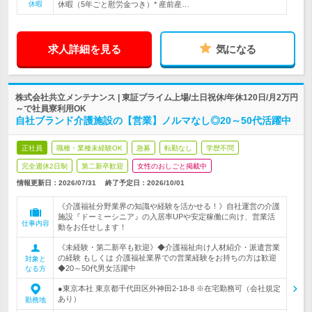
休暇
休暇（5年ごと慰労金つき）* 産前産…
求人詳細を見る
気になる
株式会社共立メンテナンス | 東証プライム上場/土日祝休/年休120日/月2万円
～で社員寮利用OK
自社ブランド介護施設の【営業】ノルマなし◎20～50代活躍中
正社員
職種・業種未経験OK
急募
転勤なし
学歴不問
完全週休2日制
第二新卒歓迎
女性のおしごと掲載中
情報更新日：2026/07/31
終了予定日：
2026/10/01
《介護福祉分野業界の知識や経験を活かせる！》自社運営の介護
施設『ドーミーシニア』の入居率UPや安定稼働に向け、営業活
仕事内容
動をお任せします！
《未経験・第二新卒も歓迎》◆介護福祉向け人材紹介・派遣営業
の経験 もしくは 介護福祉業界での営業経験をお持ちの方は歓迎
対象と
◆20～50代男女活躍中
なる方
●東京本社 東京都千代田区外神田2-18-8 ※在宅勤務可（会社規定
あり）
勤務地