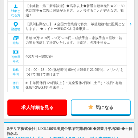
【未経験・第二新卒歓迎】◆高卒以上◆普通自動車免許★20・30
代活躍中★広告に興味がある方、人と接することが好きな方、歓
対象と
迎！
なる方
【原則転勤なし】 ★全国の営業所で募集！希望勤務地に配属とな
ります。 ★マイカー通勤OK＆営業車貸…
勤務地
月給28万9819円～37万5225円＋成績手当＋家族手当※経験・能
力等を考慮して決定いたします。※別途、各種手当を…
給与
400万円～500万円
初年度
年収
# 9：00～18：00 (休憩時間 60分)※残業月21.9時間。メリハリを
勤務
時間
つけて働けて働けます！
# 【 年間休日124日以上 】* 完全週休2日制（土日）* 祝日* 有給
休日
休暇
休暇* GW休暇* 年末年…
求人詳細を見る
気になる
Gテリア株式会社 | LIXIL100%出資企業/在宅勤務OK◆残業月平均20h◆土日
祝休み