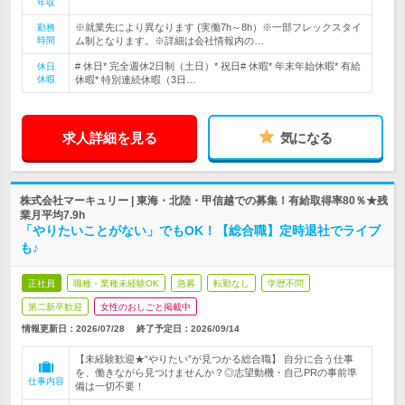
年収
※就業先により異なります (実働7h～8h）※一部フレックスタイ
勤務
時間
ム制となります。※詳細は会社情報内の…
# 休日* 完全週休2日制（土日）* 祝日# 休暇* 年末年始休暇* 有給
休日
休暇
休暇* 特別連続休暇（3日…
求人詳細を見る
気になる
株式会社マーキュリー | 東海・北陸・甲信越での募集！有給取得率80％★残
業月平均7.9h
「やりたいことがない」でもOK！【総合職】定時退社でライブ
も♪
正社員
職種・業種未経験OK
急募
転勤なし
学歴不問
第二新卒歓迎
女性のおしごと掲載中
情報更新日：2026/07/28
終了予定日：
2026/09/14
【未経験歓迎★“やりたい”が見つかる総合職】 自分に合う仕事
を、働きながら見つけませんか？◎志望動機・自己PRの事前準
仕事内容
備は一切不要！