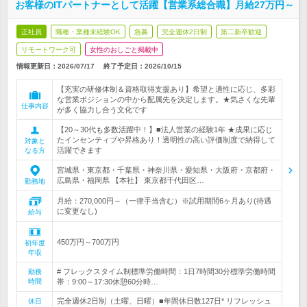
お客様のITパートナーとして活躍【営業系総合職】月給27万円～
正社員
職種・業種未経験OK
急募
完全週休2日制
第二新卒歓迎
リモートワーク可
女性のおしごと掲載中
情報更新日：2026/07/17
終了予定日：
2026/10/15
【充実の研修体制＆資格取得支援あり】希望と適性に応じ、多彩
な営業ポジションの中から配属先を決定します。★気さくな先輩
仕事内容
が多く協力し合う文化です
【20～30代も多数活躍中！】■法人営業の経験1年 ★成果に応じ
たインセンティブや昇格あり！透明性の高い評価制度で納得して
対象と
活躍できます
なる方
宮城県・東京都・千葉県・神奈川県・愛知県・大阪府・京都府・
広島県・福岡県 【本社】 東京都千代田区…
勤務地
月給：270,000円～（一律手当含む）※試用期間6ヶ月あり(待遇
に変更なし)
給与
450万円～700万円
初年度
年収
# フレックスタイム制標準労働時間：1日7時間30分標準労働時間
勤務
時間
帯：9:00～17:30休憩60分時…
完全週休2日制（土曜、日曜）■年間休日数127日* リフレッシュ
休日