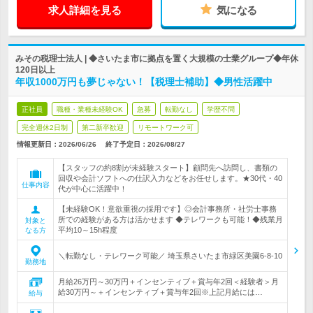
求人詳細を見る
気になる
みその税理士法人 | ◆さいたま市に拠点を置く大規模の士業グループ◆年休
120日以上
年収1000万円も夢じゃない！【税理士補助】◆男性活躍中
正社員
職種・業種未経験OK
急募
転勤なし
学歴不問
完全週休2日制
第二新卒歓迎
リモートワーク可
情報更新日：2026/06/26
終了予定日：
2026/08/27
【スタッフの約8割が未経験スタート】顧問先へ訪問し、書類の
回収や会計ソフトへの仕訳入力などをお任せします。★30代・40
仕事内容
代が中心に活躍中！
【未経験OK！意欲重視の採用です】◎会計事務所・社労士事務
所での経験がある方は活かせます ◆テレワークも可能！◆残業月
対象と
平均10～15h程度
なる方
＼転勤なし・テレワーク可能／ 埼玉県さいたま市緑区美園6-8-10
勤務地
月給26万円～30万円＋インセンティブ＋賞与年2回＜経験者＞月
給30万円～＋インセンティブ＋賞与年2回※上記月給には…
給与