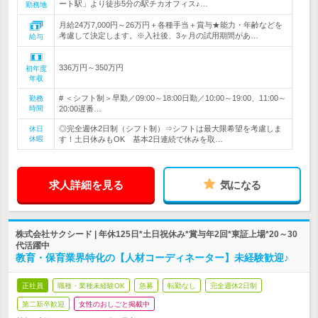
ート駅」より徒歩5分の駅チカオフィス♪…
勤務地
月給24万7,000円～26万円＋各種手当＋賞与★能力・年齢などを
考慮して決定します。※入社後、3ヶ月の試用期間があ…
給与
336万円～350万円
初年度
年収
# ＜シフト制＞早勤／09:00～18:00日勤／10:00～19:00、11:00～
勤務
時間
20:00遅番…
◎完全週休2日制（シフト制）⇒シフトは最大限希望を考慮しま
休日
休暇
す！土日休みもOK 基本2日連続で休みを取…
求人詳細を見る
気になる
株式会社サクシード | 年休125日*土日祝休み*賞与年2回*東証上場*20～30
代活躍中
教育・保育業界特化の【人材コーディネーター】未経験歓迎♪
正社員
職種・業種未経験OK
急募
転勤なし
完全週休2日制
第二新卒歓迎
女性のおしごと掲載中