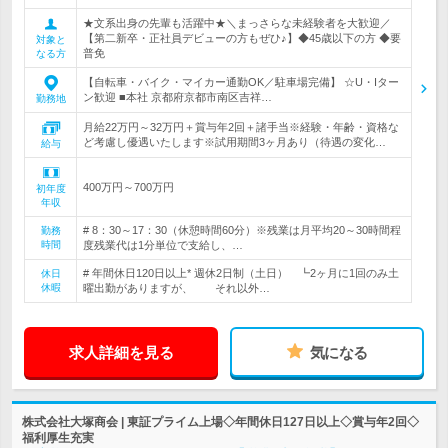
★文系出身の先輩も活躍中★＼まっさらな未経験者を大歓迎／
【第二新卒・正社員デビューの方もぜひ♪】◆45歳以下の方 ◆要
対象と
普免
なる方
【自転車・バイク・マイカー通勤OK／駐車場完備】 ☆U・Iター
ン歓迎 ■本社 京都府京都市南区吉祥…
勤務地
月給22万円～32万円＋賞与年2回＋諸手当※経験・年齢・資格な
ど考慮し優遇いたします※試用期間3ヶ月あり（待遇の変化…
給与
400万円～700万円
初年度
年収
# 8：30～17：30（休憩時間60分）※残業は月平均20～30時間程
勤務
時間
度残業代は1分単位で支給し、…
# 年間休日120日以上* 週休2日制（土日） ┗2ヶ月に1回のみ土
休日
休暇
曜出勤がありますが、 それ以外…
求人詳細を見る
気になる
株式会社大塚商会 | 東証プライム上場◇年間休日127日以上◇賞与年2回◇
福利厚生充実