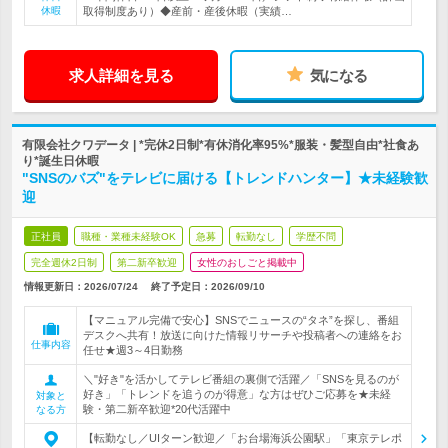
休暇
取得制度あり）◆産前・産後休暇（実績…
求人詳細を見る
気になる
有限会社クワデータ | *完休2日制*有休消化率95%*服装・髪型自由*社食あ
り*誕生日休暇
"SNSのバズ"をテレビに届ける【トレンドハンター】★未経験歓
迎
正社員
職種・業種未経験OK
急募
転勤なし
学歴不問
完全週休2日制
第二新卒歓迎
女性のおしごと掲載中
情報更新日：2026/07/24
終了予定日：
2026/09/10
【マニュアル完備で安心】SNSでニュースの“タネ”を探し、番組
デスクへ共有！放送に向けた情報リサーチや投稿者への連絡をお
仕事内容
任せ★週3～4日勤務
＼"好き"を活かしてテレビ番組の裏側で活躍／「SNSを見るのが
好き」「トレンドを追うのが得意」な方はぜひご応募を★未経
対象と
験・第二新卒歓迎*20代活躍中
なる方
【転勤なし／UIターン歓迎／「お台場海浜公園駅」「東京テレポ