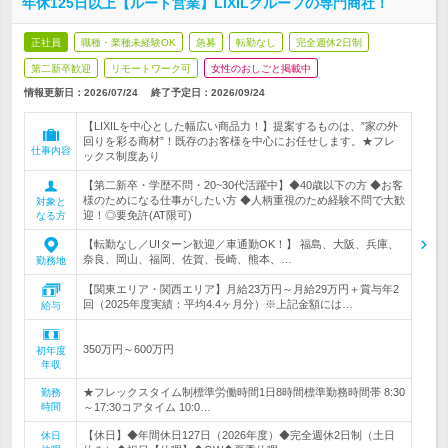
年休125日以上【ルート営業】LIXILグループの専門商社！
正社員
職種・業種未経験OK
急募
転勤なし
完全週休2日制
第二新卒歓迎
リモートワーク可
女性のおしごと掲載中
情報更新日：2026/07/24
終了予定日：
2026/09/24
【LIXILを中心とした幅広い商品力！】提案するものは、”家の外
回りを彩る商材”！既存のお客様を中心にお任せします。★フレ
仕事内容
ックス制度あり
【第二新卒・学歴不問・20~30代活躍中】◆40歳以下の方 ◆お客
様のためになる仕事がしたい方 ◆人柄重視のため経験不問で大歓
対象と
迎！◎要免許(AT限可)
なる方
【転勤なし／UIターン歓迎／車通勤OK！】 福島、大阪、兵庫、
奈良、岡山、福岡、佐賀、長崎、熊本、…
勤務地
【関東エリア・関西エリア】月給23万円～月給29万円＋賞与年2
回（2025年度実績：平均4.4ヶ月分）※上記金額には…
給与
350万円～600万円
初年度
年収
★フレックスタイム制標準労働時間1日8時間標準勤務時間帯 8:30
勤務
時間
～17:30コアタイム 10:0…
【休日】◆年間休日127日（2026年度）◆完全週休2日制（土日
休日