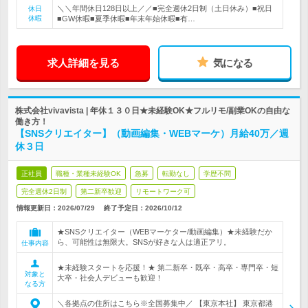
＼＼年間休日128日以上／／■完全週休2日制（土日休み）■祝日
休日
休暇
■GW休暇■夏季休暇■年末年始休暇■有…
求人詳細を見る
気になる
株式会社vivavista | 年休１３０日★未経験OK★フルリモ/副業OKの自由な
働き方！
【SNSクリエイター】（動画編集・WEBマーケ）月給40万／週
休３日
正社員
職種・業種未経験OK
急募
転勤なし
学歴不問
完全週休2日制
第二新卒歓迎
リモートワーク可
情報更新日：2026/07/29
終了予定日：
2026/10/12
★SNSクリエイター（WEBマーケター/動画編集）★未経験だか
ら、可能性は無限大。SNSが好きな人は適正アリ。
仕事内容
★未経験スタートを応援！★ 第二新卒・既卒・高卒・専門卒・短
対象と
大卒・社会人デビューも歓迎！
なる方
＼各拠点の住所はこちら※全国募集中／ 【東京本社】 東京都港