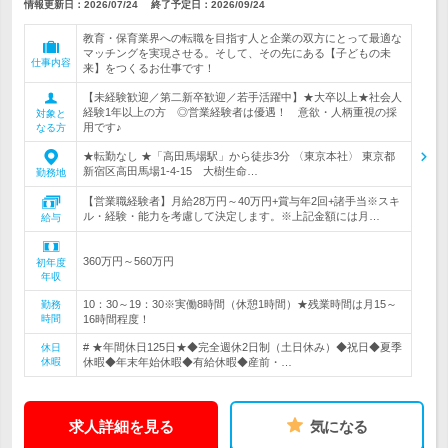
情報更新日：2026/07/24
終了予定日：
2026/09/24
教育・保育業界への転職を目指す人と企業の双方にとって最適な
マッチングを実現させる。そして、その先にある【子どもの未
仕事内容
来】をつくるお仕事です！
【未経験歓迎／第二新卒歓迎／若手活躍中】★大卒以上★社会人
経験1年以上の方 ◎営業経験者は優遇！ 意欲・人柄重視の採
対象と
用です♪
なる方
★転勤なし ★「高田馬場駅」から徒歩3分 〈東京本社〉 東京都
新宿区高田馬場1-4-15 大樹生命…
勤務地
【営業職経験者】月給28万円～40万円+賞与年2回+諸手当※スキ
ル・経験・能力を考慮して決定します。※上記金額には月…
給与
360万円～560万円
初年度
年収
10：30～19：30※実働8時間（休憩1時間）★残業時間は月15～
勤務
時間
16時間程度！
# ★年間休日125日★◆完全週休2日制（土日休み）◆祝日◆夏季
休日
休暇
休暇◆年末年始休暇◆有給休暇◆産前・…
求人詳細を見る
気になる