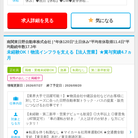
休暇
休み）◆祝日【休暇】◆GW◆夏季休暇…
求人詳細を見る
気になる
南関東日野自動車株式会社 | *年休120日*土日休み*平均有休取得11.4日*平
均勤続年数17.3年
未経験OK！物流インフラを支える【法人営業】★賞与実績4.7ヵ
月
正社員
職種・業種未経験OK
急募
転勤なし
第二新卒歓迎
女性のおしごと掲載中
情報更新日：2026/07/27
終了予定日：
2026/08/20
【業界大手で活躍可能！】★物流会社や建設会社などのお客様に
対してニーズに合った日野自動車製トラック・バスの提案・販売
仕事内容
につなげるお仕事です！
【未経験・第二新卒・営業デビューも歓迎】◎大卒以上 ◎要普免
（AT限定可）「車の運転が好き」「人と話すのが好き」な方にピ
対象と
ッタリ！
なる方
★転居を伴う転勤なし ★マイカー＆社用車通勤OK ★交通費全額
支給 【東京都】 本社／東京都港区新…
勤務地