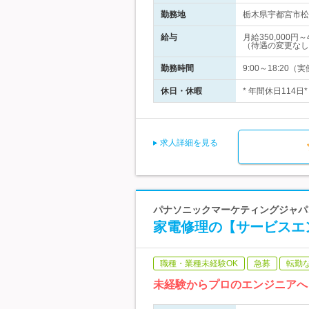
勤務地
栃木県宇都宮市松が
給与
月給350,000
（待遇の変更なし
勤務時間
9:00～18:20
休日・休暇
* 年間休日114
求人詳細を見る
パナソニックマーケティングジャパン
家電修理の【サービスエ
職種・業種未経験OK
急募
転勤
未経験からプロのエンジニアへ