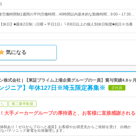
円
労働時間制1週間の平均労働時間…40時間以内基本的な勤務時間…9:00～17:30…
日【休日】■週休2日制（日曜＋平日1日）└月8日以上の個人別休日制度■祝日※当番
気になる
株式会社 | 【東証プライム上場企業グループの一員】賞与実績4.8ヶ
ンジニア】年休127日※埼玉限定募集※
正社員
なし
第二新卒歓迎
！大手メーカーグループの厚待遇と、お客様に直接感謝される
体制あり！ゼロからプロへと成長】お客様やお得意先からご依頼を受け、白物か
様なパナソニック家電を出張修理します。