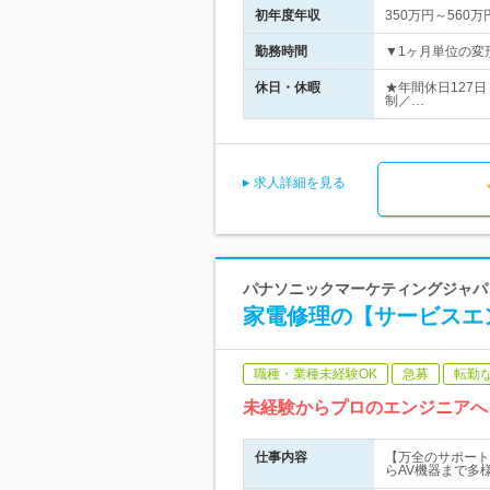
初年度年収
350万円～560万
勤務時間
▼1ヶ月単位の変形
休日・休暇
★年間休日127
制／…
求人詳細を見る
パナソニックマーケティングジャパン
家電修理の【サービスエ
職種・業種未経験OK
急募
転勤
未経験からプロのエンジニアへ
仕事内容
【万全のサポート
らAV機器まで多