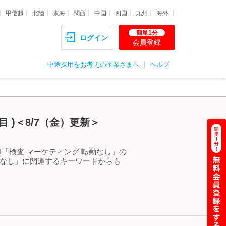
甲信越
北陸
東海
関西
中国
四国
九州
海外
簡単1分
ログイン
会員登録
中途採用をお考えの企業さまへ
ヘルプ
 )＜8/7（金）更新＞
「検査 マーケティング 転勤なし」の
勤なし」に関連するキーワードからも