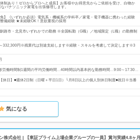
体制あり！ゼロからプロへと成長】お客様やお得意先からご依頼を受け、白物か
様なパナソニック家電を出張修理します。
免】《いずれか必須》電気系・機械系の学科卒／家電・電子機器に携わった経験
整備経験 ★未経験OK！意欲重視の採用
釧路市・北見市いずれかでの勤務 ※全国転勤（G職）／地域限定（L職）の勤務制
0円～332,300円※残業代は別途支給します※経験・スキルを考慮して決定します※3
円
労働時間制1週間の平均労働時間…40時間以内基本的な勤務時間…9:00～17:30…
日【休日】■週休2日制（日曜＋平日1日）└月8日以上の個人別休日制度■祝日※当番
気になる
株式会社 | 【東証プライム上場企業グループの一員】賞与実績4.8ヶ