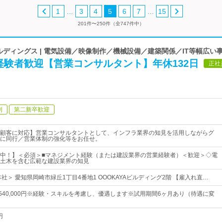
…
…
1
3
4
5
6
7
15
201件〜250件（全747件中）
ルディングス | 電気設備／映像制作／機械設備／建築関係／IT等幅広い
経験者歓迎【営業コンサルタント】年休132日
正社
制
第二新卒歓迎
顧客に対応】営業コンサルタントとして、インフラ業界の知見を活用しながらグ
に同行／営業体制の強化等をお任せ。
中！】＜必須＞■マネジメント経験（または建設業界の営業経験者）＜歓迎＞◇電
土木を含む広範な建設業界の知見
社＞ 愛知県岡崎市緑丘1丁目4番地1 OOOKAYAビルディング2階 【雇入れ直…
円～540,000円※経験・スキルを考慮し、優遇します※試用期間6ヶ月あり（待遇に変
円