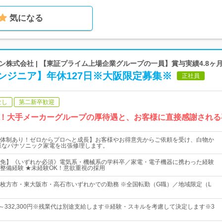
気になる
株式会社 | 【東証プライム上場企業グループの一員】賞与実績4.8ヶ
ンジニア】年休127日※大阪限定募集※
正社員
なし
第二新卒歓迎
！大手メーカーグループの厚待遇と、お客様に直接感謝される
体制あり！ゼロからプロへと成長】お客様やお得意先からご依頼を受け、白物か
様なパナソニック家電を出張修理します。
免】《いずれか必須》電気系・機械系の学科卒／家電・電子機器に携わった経験
整備経験 ★未経験OK！意欲重視の採用
枚方市・東大阪市・高石市いずれかでの勤務 ※全国転勤（G職）／地域限定（L
0円～332,300円※残業代は別途支給します※経験・スキルを考慮して決定します※3