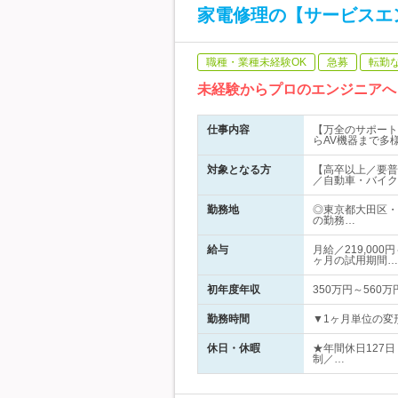
家電修理の【サービスエ
職種・業種未経験OK
急募
転勤
未経験からプロのエンジニアへ
仕事内容
【万全のサポート
らAV機器まで多
対象となる方
【高卒以上／要普
／自動車・バイク
勤務地
◎東京都大田区・
の勤務…
給与
月給／219,00
ヶ月の試用期間…
初年度年収
350万円～560万
勤務時間
▼1ヶ月単位の変形
休日・休暇
★年間休日127
制／…