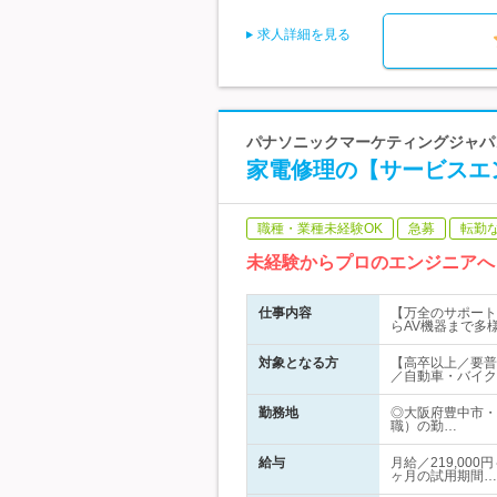
求人詳細を見る
パナソニックマーケティングジャパン
家電修理の【サービスエ
職種・業種未経験OK
急募
転勤
未経験からプロのエンジニアへ
仕事内容
【万全のサポート
らAV機器まで多
対象となる方
【高卒以上／要普
／自動車・バイク
勤務地
◎大阪府豊中市・
職）の勤…
給与
月給／219,00
ヶ月の試用期間…