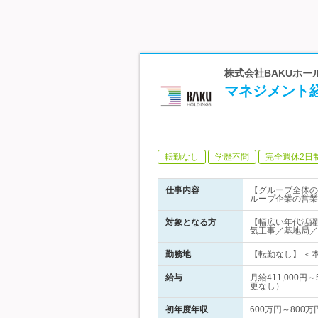
株式会社BAKUホー
マネジメント
転勤なし
学歴不問
完全週休2日
仕事内容
【グループ全体の
ループ企業の営業
対象となる方
【幅広い年代活躍
気工事／基地局／
勤務地
【転勤なし】 ＜本
給与
月給411,000
更なし）
初年度年収
600万円～800万