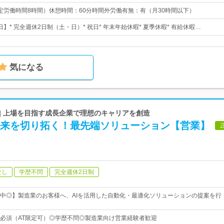
0（所定労働時間8時間）休憩時間：60分時間外労働有無：有（月30時間以下）
2日】* 完全週休2日制（土・日）* 祝日* 年末年始休暇* 夏季休暇* 有給休暇…
気になる
| 上場を目指す成長企業で理想のキャリアを創造
の未来を切り拓く！最先端ソリューション【営業】
なし
学歴不問
完全週休2日制
中◎】製造業のお客様へ、AIを活用した自動化・最適化ソリューションの提案を行
必須（AT限定可）◎学歴不問◎製造業向け営業経験者歓迎