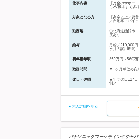
仕事内容
【万全のサポート
らAV機器まで多
対象となる方
【高卒以上／要普
／自動車・バイク
勤務地
◎北海道函館市・
度あり…
給与
月給／219,00
ヶ月の試用期間…
初年度年収
350万円～560万
勤務時間
▼1ヶ月単位の変形
休日・休暇
★年間休日127
制／…
求人詳細を見る
パナソニックマーケティングジャパン