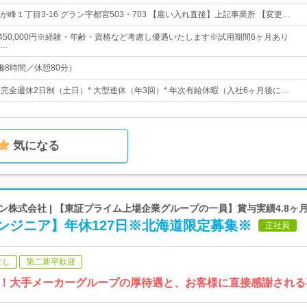
峰１丁目3-16 グラン宇都宮503・703 【雇い入れ直後】上記事業所 【変更…
円～450,000円※経験・年齢・資格など考慮し優遇いたします※試用期間6ヶ月あり
…
（実働8時間／休憩80分）
日* 完全週休2日制（土日）* 大型連休（年3回）* 年次有給休暇（入社6ヶ月後に…
気になる
株式会社 | 【東証プライム上場企業グループの一員】賞与実績4.8ヶ
ンジニア】年休127日※北海道限定募集※
正社員
なし
第二新卒歓迎
！大手メーカーグループの厚待遇と、お客様に直接感謝される