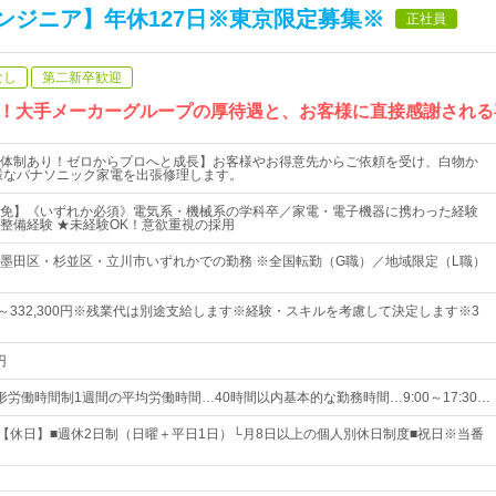
ンジニア】年休127日※東京限定募集※
正社員
なし
第二新卒歓迎
！大手メーカーグループの厚待遇と、お客様に直接感謝される
体制あり！ゼロからプロへと成長】お客様やお得意先からご依頼を受け、白物か
様なパナソニック家電を出張修理します。
免】《いずれか必須》電気系・機械系の学科卒／家電・電子機器に携わった経験
整備経験 ★未経験OK！意欲重視の採用
墨田区・杉並区・立川市いずれかでの勤務 ※全国転勤（G職）／地域限定（L職）
0円～332,300円※残業代は別途支給します※経験・スキルを考慮して決定します※3
円
労働時間制1週間の平均労働時間…40時間以内基本的な勤務時間…9:00～17:30…
日【休日】■週休2日制（日曜＋平日1日）└月8日以上の個人別休日制度■祝日※当番